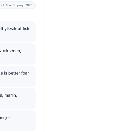
v1.0 —
7 juny 2026
thylkwik út fisk
lwoeksenen,
e is better foar
, marlin,
insje-