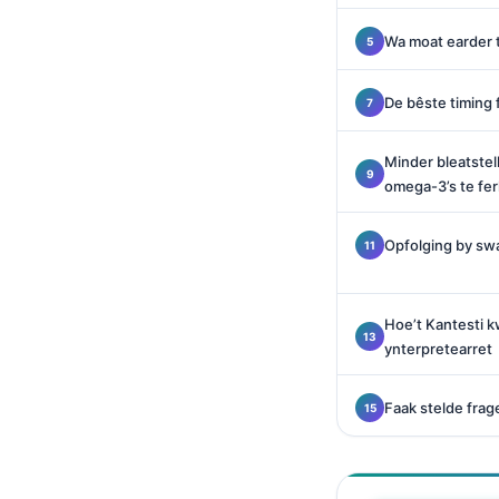
O‘zbekcha
Wa moat earder t
Українська
አማርኛ
De bêste timing 
Kiswahili
Minder bleatstel
ភាសាខ្មែរ
omega-3’s te fer
ဗမာစာ
ไทย
Opfolging by swa
Tagalog
Tiếng Việt
Hoe’t Kantesti k
Bahasa Melayu
ynterpretearret
മലയാളം
Faak stelde frag
ಕನ್ನಡ
ગુજરાતી
தமிழ்