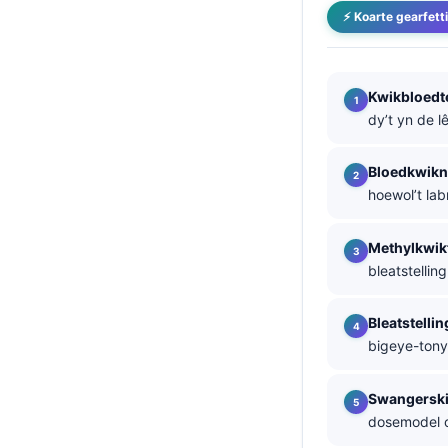
⚡ Koarte gearfett
తెలుగు
मराठी
اردو
Kwikbloedt
dy’t yn de l
বাংলা
Shqip
Bloedkwikn
Magyar
hoewol’t labr
Slovenščina
Methylkwik
한국어
bleatstellin
Polski
Bleatstelli
Lietuvių kalba
bigeye-tonyn
Русский
ქართული
Swangerski
dosemodel o
Čeština