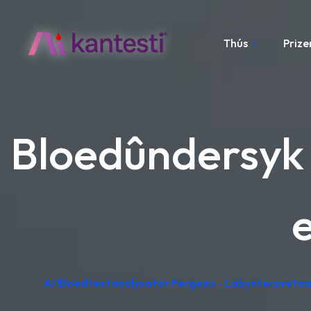
Thús
Prize
Bloedûndersyk 
AI Bloedtestanalysator Fergees - Labynterpretaa