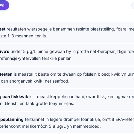
ing
est
resultaten wjerspegelje benammen resinte bleatstelling, foaral me
êste 1-3 moannen iten is.
ivo’s
ûnder 5 µg/L binne gewoan by in protte net-beropsmjittige fo
eferinsje-yntervallen ferskille per lân.
testen
is meastal it bêste om te dwaan op folslein bloed; kwik yn urin
g oan anorganysk kwik, net seafood.
ng oan fiskkwik
is it meast keppele oan haai, swurdfisk, keningmakreel
, tilefish, en faak grutte tonynmieljes.
psplanning
fertsjinnet in legere drompel foar aksje, om’t it EPA-refer
erienkomt mei likernôch 5,8 µg/L yn memmebloed.