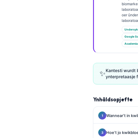
Euskara
biomarke
laborato
Македонски јазик
oer ûnde
Latviešu valoda
laborato
Undersyk
Galego
Google Sc
অসমীয়া
Academia
සිංහල
سنڌي
Kantesti wurdt 
پښتو
✨
ynterpretaasje 
Slovenčina
Ynhâldsopjefte
Hrvatski
Suomi
Wannear’t in kwi
Қазақ тілі
Català
Hoe’t jo kwikbl