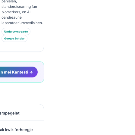
panielen,
standerdisearring fan
biomerkers, en AI-
oandreaune
laboratoariummedisinen.
Undersykspoarte
Google Scholar
in mei Kantesti →
jerspegelet
aak kwik ferheegje