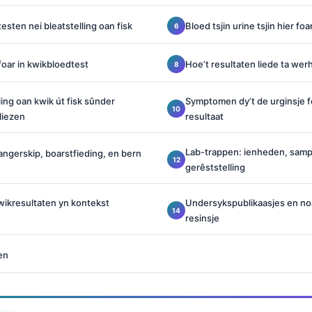
esten nei bleatstelling oan fisk
Bloed tsjin urine tsjin hier f
foar in kwikbloedtest
Hoe’t resultaten liede ta wer
ling oan kwik út fisk sûnder
Symptomen dy’t de urginsje f
liezen
resultaat
Lab-trappen: ienheden, sampl
ngerskip, boarstfieding, en bern
gerêststelling
wikresultaten yn kontekst
Undersykspublikaasjes en n
resinsje
en