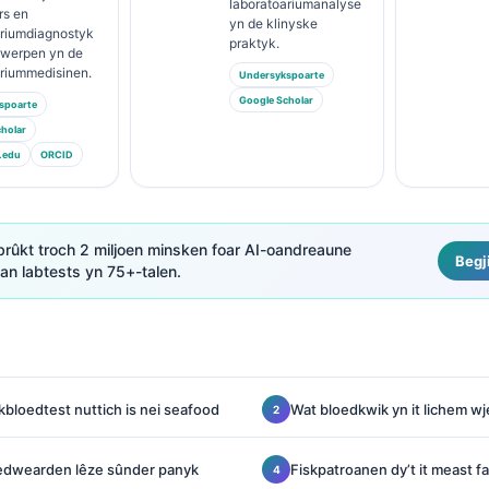
laboratoariumanalyse
rs en
yn de klinyske
ariumdiagnostyk
praktyk.
rwerpen yn de
ariummedisinen.
Undersykspoarte
Google Scholar
spoarte
holar
.edu
ORCID
brûkt troch 2 miljoen minsken foar AI-oandreaune
Begj
fan labtests yn 75+-talen.
kbloedtest nuttich is nei seafood
Wat bloedkwik yn it lichem w
oedwearden lêze sûnder panyk
Fiskpatroanen dy’t it meast f