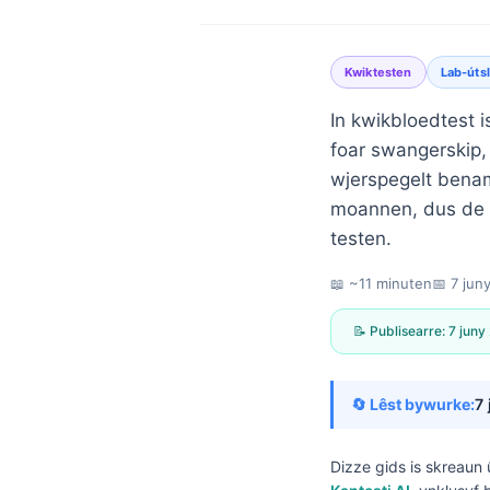
Kwiktesten
Lab-úts
In kwikbloedtest 
foar swangerskip,
wjerspegelt benam
moannen, dus de r
testen.
📖 ~11 minuten
📅
7 jun
📝 Publisearre:
7 juny
🔄 Lêst bywurke:
7 
Norsk bokmål
Dizze gids is skreaun 
Ślōnskŏ gŏdka