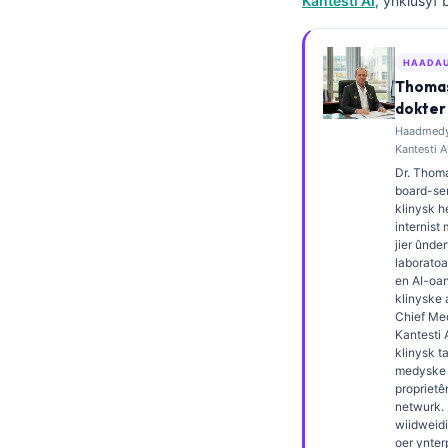
Kantesti AI
, ynklusyf 
Esperanto
Беларуская мова
HAADA
Thomas
Татар теле
dokter
Кыргызча
Haadmedys
Kantesti A
ئۇيغۇرچە
Dr. Thoma
Cebuano
board-ser
klinysk 
Basa Jawa
internist
jier ûnder
ພາສາລາວ
laborato
en AI-oa
Монгол
klinyske 
Afrikaans
Chief Med
Kantesti 
العربية المغربية
klinysk t
medyske k
Occitan
proprietê
netwurk. 
Gàidhlig
wiidweidi
oer ynter