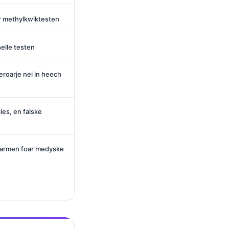
oar methylkwiktesten
helle testen
eroarje nei in heech
es, en falske
oarmen foar medyske