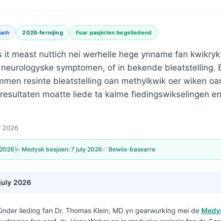
lach
2026-fernijing
Foar pasjinten begeliedend
is it meast nuttich nei werhelle hege ynname fan kwikry
 neurologyske symptomen, of in bekende bleatstelling.
men resinte bleatstelling oan methylkwik oer wiken oan
esultaten moatte liede ta kalme fiedingswikselingen en
y 2026
 2026
🩺 Medysk besjoen:
7 july 2026
✅ Bewiis-basearre
july 2026
ûnder lieding fan
Dr. Thomas Klein, MD
yn gearwurking mei de
Medys