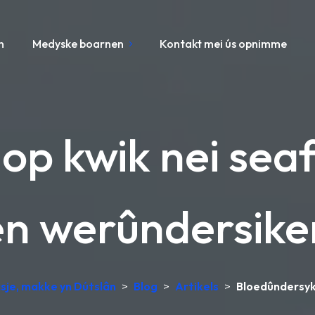
n
Medyske boarnen
Kontakt mei ús opnimme
op kwik nei seaf
en werûndersike
sje, makke yn Dútslân
>
Blog
>
Artikels
>
Bloedûndersyk