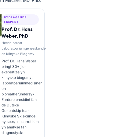
ah Mitchell, MD, PhD.
BYDRAGENDE
EKSPERT
Prof. Dr. Hans
Weber, PhD
Heechlearaar
Laboratoariumgeneeskunde
en Klinyske Biogemy
Prof. Dr. Hans Weber
bringt 30+ jier
ekspertize yn
klinyske biogemy,
laboratoariummedisinen,
en
biomarkerûndersyk.
Eardere presidint fan
de Dútske
Genoatskip foar
Klinyske Skiekunde,
hy spesjalisearret him
yn analyse fan
diagnostyske