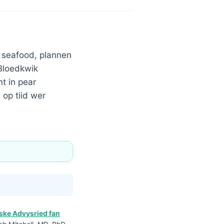
k seafood, plannen
 Bloedkwik
t in pear
 op tiid wer
ke Advysried fan