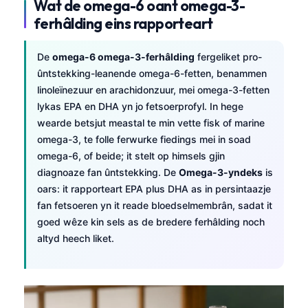
Wat de omega-6 oant omega-3-
ferhâlding eins rapporteart
De
omega-6 omega-3-ferhâlding
fergeliket pro-
ûntstekking-leanende omega-6-fetten, benammen
linoleïnezuur en arachidonzuur, mei omega-3-fetten
lykas EPA en DHA yn jo fetsoerprofyl. In hege
wearde betsjut meastal te min vette fisk of marine
omega-3, te folle ferwurke fiedings mei in soad
omega-6, of beide; it stelt op himsels gjin
diagnoaze fan ûntstekking. De
Omega-3-yndeks
is
oars: it rapporteart EPA plus DHA as in persintaazje
fan fetsoeren yn it reade bloedselmembrân, sadat it
goed wêze kin sels as de bredere ferhâlding noch
altyd heech liket.