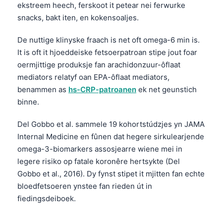
ekstreem heech, ferskoot it petear nei ferwurke
snacks, bakt iten, en kokensoaljes.
De nuttige klinyske fraach is net oft omega-6 min is.
It is oft it hjoeddeiske fetsoerpatroan stipe jout foar
oermjittige produksje fan arachidonzuur-ôflaat
mediators relatyf oan EPA-ôflaat mediators,
benammen as
hs-CRP-patroanen
ek net geunstich
binne.
Del Gobbo et al. sammele 19 kohortstúdzjes yn JAMA
Internal Medicine en fûnen dat hegere sirkulearjende
omega-3-biomarkers assosjearre wiene mei in
legere risiko op fatale koronêre hertsykte (Del
Gobbo et al., 2016). Dy fynst stipet it mjitten fan echte
bloedfetsoeren ynstee fan rieden út in
fiedingsdeiboek.