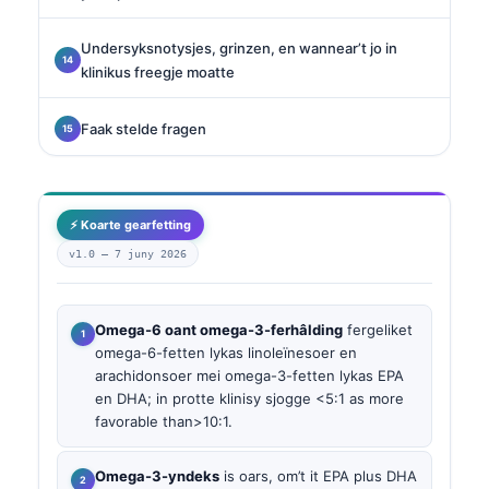
Undersyksnotysjes, grinzen, en wannear’t jo in
klinikus freegje moatte
Faak stelde fragen
⚡ Koarte gearfetting
v1.0 —
7 juny 2026
Omega-6 oant omega-3-ferhâlding
fergeliket
omega-6-fetten lykas linoleïnesoer en
arachidonsoer mei omega-3-fetten lykas EPA
en DHA; in protte klinisy sjogge <5:1 as more
favorable than>10:1.
Omega-3-yndeks
is oars, om’t it EPA plus DHA