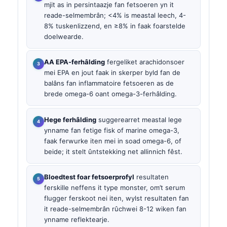
mjit as in persintaazje fan fetsoeren yn it
reade-selmembrân; <4% is meastal leech, 4-
8% tuskenlizzend, en ≥8% in faak foarstelde
doelwearde.
AA EPA-ferhâlding
fergeliket arachidonsoer
mei EPA en jout faak in skerper byld fan de
balâns fan inflammatoire fetsoeren as de
brede omega-6 oant omega-3-ferhâlding.
Hege ferhâlding
suggerearret meastal lege
ynname fan fetige fisk of marine omega-3,
faak ferwurke iten mei in soad omega-6, of
beide; it stelt ûntstekking net allinnich fêst.
Bloedtest foar fetsoerprofyl
resultaten
ferskille neffens it type monster, om’t serum
flugger ferskoot nei iten, wylst resultaten fan
it reade-selmembrân rûchwei 8-12 wiken fan
ynname reflektearje.