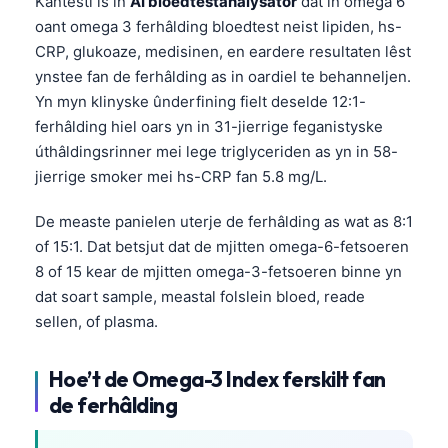
Kantesti is in
AI bloedtestanalysator
dat in omega 6
oant omega 3 ferhâlding bloedtest neist lipiden, hs-
CRP, glukoaze, medisinen, en eardere resultaten lêst
ynstee fan de ferhâlding as in oardiel te behanneljen.
Yn myn klinyske ûnderfining fielt deselde 12:1-
ferhâlding hiel oars yn in 31-jierrige feganistyske
úthâldingsrinner mei lege triglyceriden as yn in 58-
jierrige smoker mei hs-CRP fan 5.8 mg/L.
De measte panielen uterje de ferhâlding as wat as 8:1
of 15:1. Dat betsjut dat de mjitten omega-6-fetsoeren
8 of 15 kear de mjitten omega-3-fetsoeren binne yn
dat soart sample, meastal folslein bloed, reade
sellen, of plasma.
Hoe’t de Omega-3 Index ferskilt fan
de ferhâlding