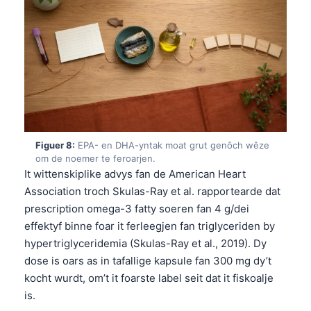
日本語
Eesti
Azərbaycan dili
Bosanski
Svenska
Српски језик
Íslenska
Figuer 8:
EPA- en DHA-yntak moat grut genôch wêze
om de noemer te feroarjen.
Հայերեն
It wittenskiplike advys fan de American Heart
Bahasa Indonesia
Association troch Skulas-Ray et al. rapportearde dat
prescription omega-3 fatty soeren fan 4 g/dei
हिन्दी
effektyf binne foar it ferleegjen fan triglyceriden by
Nederlands
hypertriglyceridemia (Skulas-Ray et al., 2019). Dy
Dansk
dose is oars as in tafallige kapsule fan 300 mg dy’t
kocht wurdt, om’t it foarste label seit dat it fiskoalje
Български
is.
فارسی