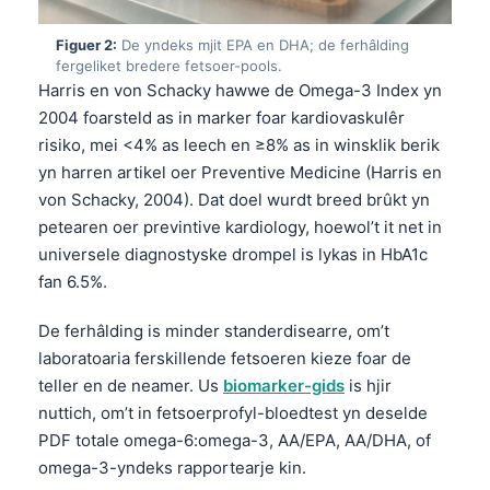
Figuer 2:
De yndeks mjit EPA en DHA; de ferhâlding
fergeliket bredere fetsoer-pools.
Harris en von Schacky hawwe de Omega-3 Index yn
2004 foarsteld as in marker foar kardiovaskulêr
risiko, mei <4% as leech en ≥8% as in winsklik berik
yn harren artikel oer Preventive Medicine (Harris en
von Schacky, 2004). Dat doel wurdt breed brûkt yn
petearen oer previntive kardiology, hoewol’t it net in
universele diagnostyske drompel is lykas in HbA1c
fan 6.5%.
De ferhâlding is minder standerdisearre, om’t
laboratoaria ferskillende fetsoeren kieze foar de
teller en de neamer. Us
biomarker-gids
is hjir
nuttich, om’t in fetsoerprofyl-bloedtest yn deselde
PDF totale omega-6:omega-3, AA/EPA, AA/DHA, of
omega-3-yndeks rapportearje kin.