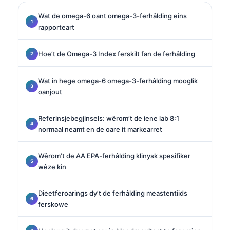
Wat de omega-6 oant omega-3-ferhâlding eins
rapporteart
Hoe’t de Omega-3 Index ferskilt fan de ferhâlding
Wat in hege omega-6 omega-3-ferhâlding mooglik
oanjout
Referinsjebegjinsels: wêrom’t de iene lab 8:1
normaal neamt en de oare it markearret
Wêrom’t de AA EPA-ferhâlding klinysk spesifiker
wêze kin
Dieetferoarings dy’t de ferhâlding meastentiids
ferskowe