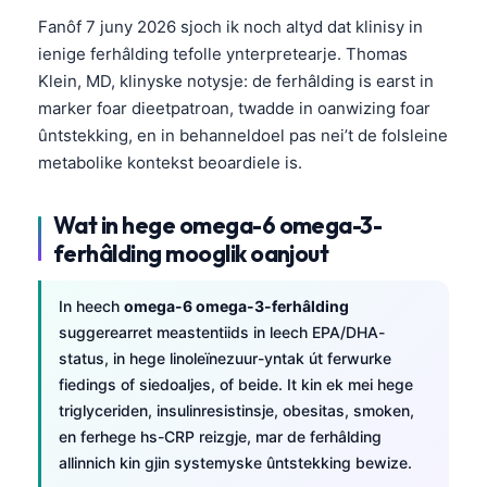
Fanôf 7 juny 2026 sjoch ik noch altyd dat klinisy in
ienige ferhâlding tefolle ynterpretearje. Thomas
Klein, MD, klinyske notysje: de ferhâlding is earst in
marker foar dieetpatroan, twadde in oanwizing foar
ûntstekking, en in behanneldoel pas nei’t de folsleine
metabolike kontekst beoardiele is.
Wat in hege omega-6 omega-3-
ferhâlding mooglik oanjout
In heech
omega-6 omega-3-ferhâlding
suggerearret meastentiids in leech EPA/DHA-
status, in hege linoleïnezuur-yntak út ferwurke
fiedings of siedoaljes, of beide. It kin ek mei hege
triglyceriden, insulinresistinsje, obesitas, smoken,
en ferhege hs-CRP reizgje, mar de ferhâlding
allinnich kin gjin systemyske ûntstekking bewize.