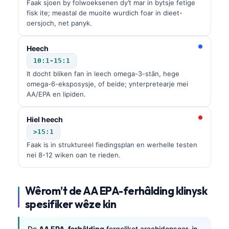
Faak sjoen by folwoeksenen dy’t mar in bytsje fetige
fisk ite; meastal de muoite wurdich foar in dieet-
oersjoch, net panyk.
Heech
10:1-15:1
It docht bliken fan in leech omega-3-stân, hege
omega-6-eksposysje, of beide; ynterpretearje mei
AA/EPA en lipiden.
Hiel heech
>15:1
Faak is in struktureel fiedingsplan en werhelle testen
nei 8-12 wiken oan te rieden.
Wêrom’t de AA EPA-ferhâlding klinysk
spesifiker wêze kin
De
AA EPA-ferhâlding
fergeliket arachidonsoer, in