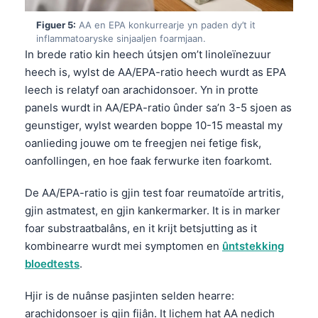
Figuer 5:
AA en EPA konkurrearje yn paden dy’t it
inflammatoaryske sinjaaljen foarmjaan.
In brede ratio kin heech útsjen om’t linoleïnezuur
heech is, wylst de AA/EPA-ratio heech wurdt as EPA
leech is relatyf oan arachidonsoer. Yn in protte
panels wurdt in AA/EPA-ratio ûnder sa’n 3-5 sjoen as
geunstiger, wylst wearden boppe 10-15 meastal my
oanlieding jouwe om te freegjen nei fetige fisk,
oanfollingen, en hoe faak ferwurke iten foarkomt.
De AA/EPA-ratio is gjin test foar reumatoïde artritis,
gjin astmatest, en gjin kankermarker. It is in marker
foar substraatbalâns, en it krijt betsjutting as it
kombinearre wurdt mei symptomen en
ûntstekking
bloedtests
.
Hjir is de nuânse pasjinten selden hearre:
arachidonsoer is gjin fijân. It lichem hat AA nedich