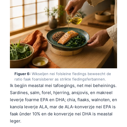
Figuer 6:
Wikseljen nei folsleine fiedings beweecht de
ratio faak foarsisberer as strikte fiedingsferbannen.
Ik begjin meastal mei tafoegings, net mei beheinings.
Sardines, salm, forel, hjerring, ansjovis, en makreel
leverje foarme EPA en DHA; chia, flaaks, walnoten, en
kanola leverje ALA, mar de ALA-konverzje nei EPA is
faak ûnder 10% en de konverzje nei DHA is meastal
Norsk bokmål
leger.
Ślōnskŏ gŏdka