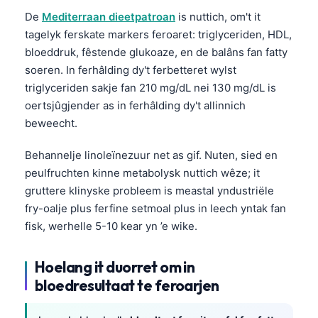
Esperanto
De
Mediterraan dieetpatroan
is nuttich, om't it
tagelyk ferskate markers feroaret: triglyceriden, HDL,
Беларуская мова
bloeddruk, fêstende glukoaze, en de balâns fan fatty
Татар теле
soeren. In ferhâlding dy't ferbetteret wylst
Кыргызча
triglyceriden sakje fan 210 mg/dL nei 130 mg/dL is
oertsjûgjender as in ferhâlding dy't allinnich
ئۇيغۇرچە
beweecht.
Cebuano
Behannelje linoleïnezuur net as gif. Nuten, sied en
Basa Jawa
peulfruchten kinne metabolysk nuttich wêze; it
ພາສາລາວ
gruttere klinyske probleem is meastal yndustriële
Монгол
fry-oalje plus ferfine setmoal plus in leech yntak fan
Afrikaans
fisk, werhelle 5-10 kear yn ’e wike.
العربية المغربية
Hoelang it duorret om in
Occitan
bloedresultaat te feroarjen
Gàidhlig