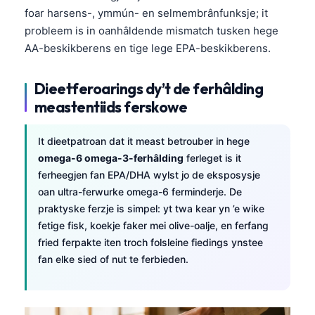
foar harsens-, ymmún- en selmembrânfunksje; it
probleem is in oanhâldende mismatch tusken hege
AA-beskikberens en tige lege EPA-beskikberens.
Dieetferoarings dy’t de ferhâlding
meastentiids ferskowe
It dieetpatroan dat it meast betrouber in hege
omega-6 omega-3-ferhâlding
ferleget is it
ferheegjen fan EPA/DHA wylst jo de eksposysje
oan ultra-ferwurke omega-6 ferminderje. De
praktyske ferzje is simpel: yt twa kear yn ’e wike
fetige fisk, koekje faker mei olive-oalje, en ferfang
fried ferpakte iten troch folsleine fiedings ynstee
fan elke sied of nut te ferbieden.