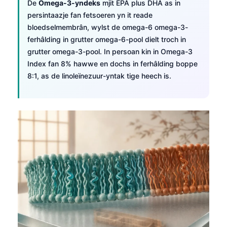
De
Omega-3-yndeks
mjit EPA plus DHA as in
persintaazje fan fetsoeren yn it reade
bloedselmembrân, wylst de omega-6 omega-3-
ferhâlding in grutter omega-6-pool dielt troch in
grutter omega-3-pool. In persoan kin in Omega-3
Index fan 8% hawwe en dochs in ferhâlding boppe
8:1, as de linoleïnezuur-yntak tige heech is.