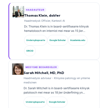
HAADAUTEUR
Thomas Klein, dokter
Haadmedysk Offisier, Kantesti AI
Dr. Thomas Klein is in board-sertifisearre klinysk
hematolooch en internist mei mear as 15 jier
ûnderfining yn laboratoariummedisinen en AI-
oandreaune klinyske analyze. As Chief Medical
Undersykspoarte
Google Scholar
Academia.edu
Officer by Kantesti AI jout hy klinysk tafersjoch op de
medyske krektens fan it proprietêre neurale netwurk.
ORCID
Dr. Klein hat wiidweidich publisearre oer
ynterpretaasje fan biomarkers en
laboratoariumdiagnostyk oer ûnderwerpen yn de
laboratoariummedisinen.
MEDYSKE BEOARDIELER
Sarah Mitchell, MD, PhD
Haadmedysk adviseur - Klinyske patology en ynterne
medisinen
Dr. Sarah Mitchell is in board-sertifisearre klinysk
patolooch mei mear as 18 jier ûnderfining yn
laboratoariummedisinen en diagnostyske analyse. Se
hat spesjalistyske sertifikaasjes yn klinyske
Undersykspoarte
Google Scholar
skiekunde en hat wiidweidich publisearre oer