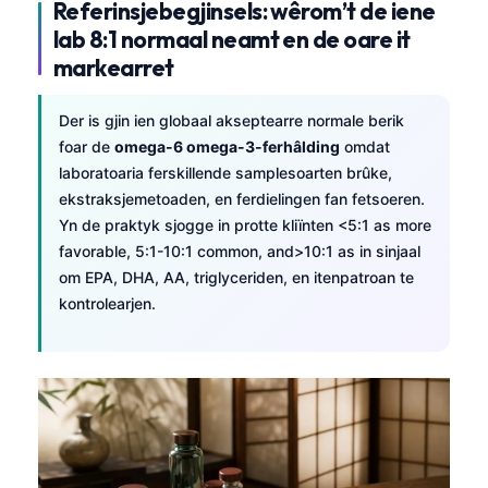
Referinsjebegjinsels: wêrom’t de iene
lab 8:1 normaal neamt en de oare it
markearret
Der is gjin ien globaal akseptearre normale berik
foar de
omega-6 omega-3-ferhâlding
omdat
laboratoaria ferskillende samplesoarten brûke,
ekstraksjemetoaden, en ferdielingen fan fetsoeren.
Yn de praktyk sjogge in protte kliïnten <5:1 as more
favorable, 5:1-10:1 common, and>10:1 as in sinjaal
om EPA, DHA, AA, triglyceriden, en itenpatroan te
kontrolearjen.