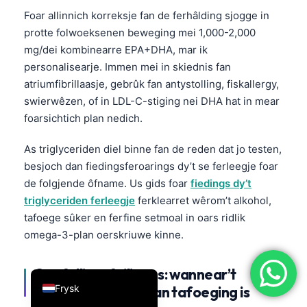
Foar allinnich korreksje fan de ferhâlding sjogge in
简体中文
protte folwoeksenen beweging mei 1,000-2,000
Română
mg/dei kombinearre EPA+DHA, mar ik
Türkçe
personalisearje. Immen mei in skiednis fan
atriumfibrillaasje, gebrûk fan antystolling, fiskallergy,
Ελληνικά
swierwêzen, of in LDL-C-stiging nei DHA hat in mear
Português
foarsichtich plan nedich.
Español
As triglyceriden diel binne fan de reden dat jo testen,
Italiano
besjoch dan fiedingsferoarings dy’t se ferleegje foar
עִבְרִית
de folgjende ôfname. Us gids foar
fiedings dy’t
Français
triglyceriden ferleegje
ferklearret wêrom’t alkohol,
tafoege sûker en ferfine setmoal in oars ridlik
العربية
omega-3-plan oerskriuwe kinne.
Deutsch
English
Oanfollingsfeiligens: wannear’t
Frysk
fiskoalje gjin gewoan tafoeging is