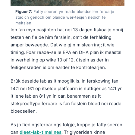
O‘zbekcha
Figuer 7:
Fatty soeren yn reade bloedsellen feroarje
Українська
stadich genôch om plande wer-tesjen nedich te
meitsjen.
አማርኛ
Ien fan myn pasjinten hat nei 13 dagen fiskoalje opnij
Kiswahili
testen en fielde him ferslein, om’t de ferhâlding
ភាសាខ្មែរ
amper beweegde. Dat wie gjin mislearring; it wie
timing. Foar reade-selle EPA en DHA plan ik meastal
ဗမာစာ
in werhelling op wike 10 of 12, útsein as der in
ไทย
feiligensreden is om earder te kontrolearjen.
Tagalog
Brûk deselde lab as it mooglik is. In ferskowing fan
Tiếng Việt
14:1 nei 9:1 op itselde platfoarm is nuttiger as 14:1 yn
Bahasa Melayu
it iene lab en 8:1 yn in oar, benammen as it
stekproeftype feroare is fan folslein bloed nei reade
മലയാളം
bloedsellen.
ಕನ್ನಡ
ગુજરાતી
As jo fiedingsferoarings folgje, koppelje fatty soeren
oan
dieet-lab-timelines
. Triglyceriden kinne
தமிழ்