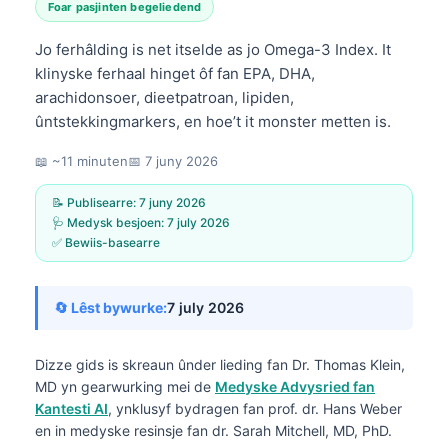
Foar pasjinten begeliedend
Jo ferhâlding is net itselde as jo Omega-3 Index. It
klinyske ferhaal hinget ôf fan EPA, DHA,
arachidonsoer, dieetpatroan, lipiden,
ûntstekkingmarkers, en hoe’t it monster metten is.
📖 ~11 minuten
📅
7 juny 2026
📝 Publisearre:
7 juny 2026
🩺 Medysk besjoen:
7 july 2026
✅ Bewiis-basearre
🔄 Lêst bywurke:
7 july 2026
Dizze gids is skreaun ûnder lieding fan
Dr. Thomas Klein,
MD
yn gearwurking mei de
Medyske Advysried fan
Kantesti AI
, ynklusyf bydragen fan prof. dr. Hans Weber
en in medyske resinsje fan dr. Sarah Mitchell, MD, PhD.