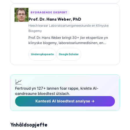
biomarkerpanielen en laboratoariumanalyse yn de
klinyske praktyk.
BYDRAGENDE EKSPERT
Prof. Dr. Hans Weber, PhD
Heechlearaar Laboratoariumgeneeskunde en Klinyske
Biogemy
Prof. Dr. Hans Weber bringt 30+ jier ekspertize yn
klinyske biogemy, laboratoariummedisinen, en
biomarkerûndersyk. Eardere presidint fan de Dútske
Genoatskip foar Klinyske Skiekunde, hy
Undersykspoarte
Google Scholar
spesjalisearret him yn analyse fan diagnostyske
panielen, standerdisearring fan biomerkers, en AI-
oandreaune laboratoariummedisinen.
📈
Fertroud yn 127+ lannen foar rappe, krekte AI-
oandreaune bloedtest útslach.
Kantesti AI bloedtest analyse →
Ynhâldsopjefte