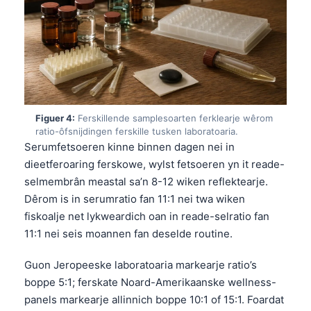
Figuer 4:
Ferskillende samplesoarten ferklearje wêrom
ratio-ôfsnijdingen ferskille tusken laboratoaria.
Serumfetsoeren kinne binnen dagen nei in
dieetferoaring ferskowe, wylst fetsoeren yn it reade-
selmembrân meastal sa’n 8-12 wiken reflektearje.
Dêrom is in serumratio fan 11:1 nei twa wiken
fiskoalje net lykweardich oan in reade-selratio fan
11:1 nei seis moannen fan deselde routine.
Guon Jeropeeske laboratoaria markearje ratio’s
boppe 5:1; ferskate Noard-Amerikaanske wellness-
panels markearje allinnich boppe 10:1 of 15:1. Foardat