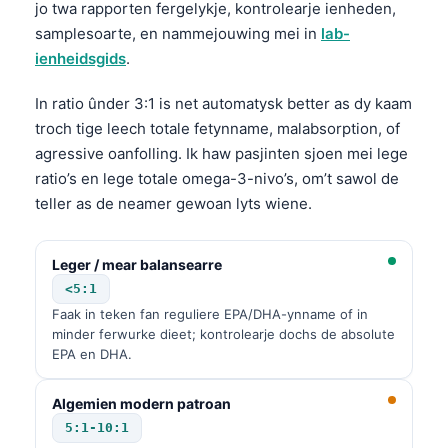
jo twa rapporten fergelykje, kontrolearje ienheden,
samplesoarte, en nammejouwing mei in
lab-
ienheidsgids
.
In ratio ûnder 3:1 is net automatysk better as dy kaam
troch tige leech totale fetynname, malabsorption, of
agressive oanfolling. Ik haw pasjinten sjoen mei lege
ratio’s en lege totale omega-3-nivo’s, om’t sawol de
teller as de neamer gewoan lyts wiene.
Leger / mear balansearre
<5:1
Faak in teken fan reguliere EPA/DHA-ynname of in
minder ferwurke dieet; kontrolearje dochs de absolute
EPA en DHA.
Algemien modern patroan
5:1-10:1