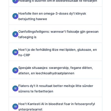
Hoelang it duorret om in bloedresultaat te feroarjen
Hoefolle iten en omega-3-doses dy’t klinysk
betsjutting hawwe
Oanfollingsfeiligens: wannear’t fiskoalje gjin gewoan
tafoeging is
Hoe’t jo de ferhâlding lêze mei lipiden, glukoaze, en
hs-CRP
Spesjale situaasjes: swangerskip, fegane diëten,
atleten, en leechkoalhydraatplannen
Flaters dy’t it resultaat better meitsje litte sûnder
sûnens te ferbetterjen
Hoe’t Kantesti AI in bloedtest foar in fetsoerprofyl
ynterpretearret