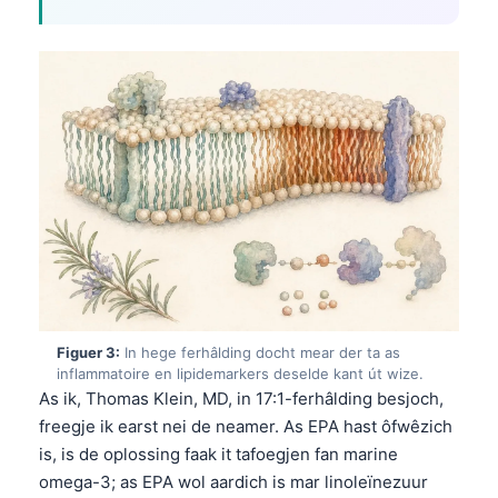
Figuer 3:
In hege ferhâlding docht mear der ta as
inflammatoire en lipidemarkers deselde kant út wize.
As ik, Thomas Klein, MD, in 17:1-ferhâlding besjoch,
freegje ik earst nei de neamer. As EPA hast ôfwêzich
is, is de oplossing faak it tafoegjen fan marine
omega-3; as EPA wol aardich is mar linoleïnezuur