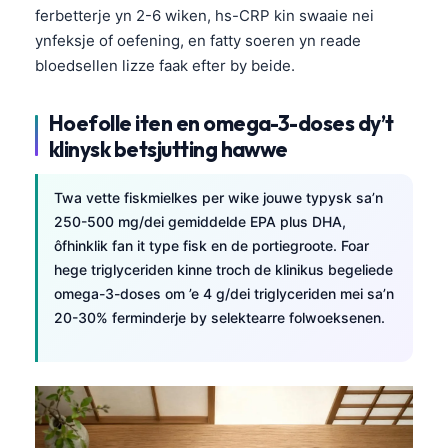
ferbetterje yn 2-6 wiken, hs-CRP kin swaaie nei
తెలుగు
ynfeksje of oefening, en fatty soeren yn reade
मराठी
bloedsellen lizze faak efter by beide.
اردو
Hoefolle iten en omega-3-doses dy’t
বাংলা
klinysk betsjutting hawwe
Shqip
Magyar
Twa vette fiskmielkes per wike jouwe typysk sa’n
250-500 mg/dei gemiddelde EPA plus DHA,
Slovenščina
ôfhinklik fan it type fisk en de portiegroote. Foar
한국어
hege triglyceriden kinne troch de klinikus begeliede
Polski
omega-3-doses om ’e 4 g/dei triglyceriden mei sa’n
20-30% ferminderje by selektearre folwoeksenen.
Lietuvių kalba
Русский
ქართული
Čeština