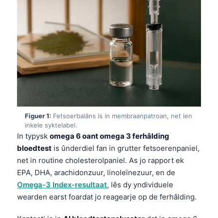
Figuer 1:
Fetsoerbalâns is in membraanpatroan, net ien
inkele syktelabel.
In typysk
omega 6 oant omega 3 ferhâlding
bloedtest
is ûnderdiel fan in grutter fetsoerenpaniel,
net in routine cholesterolpaniel. As jo rapport ek
EPA, DHA, arachidonzuur, linoleïnezuur, en de
Omega-3 Index-resultaat
, lês dy yndividuele
wearden earst foardat jo reagearje op de ferhâlding.