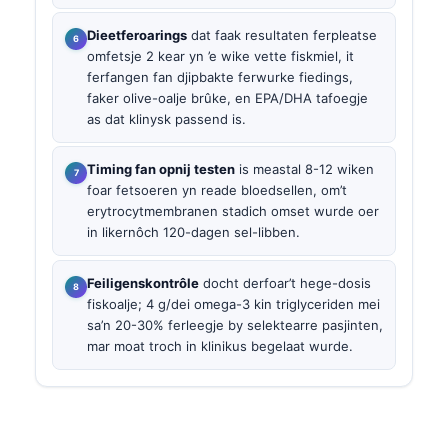
Dieetferoarings
dat faak resultaten ferpleatse
omfetsje 2 kear yn ’e wike vette fiskmiel, it
ferfangen fan djipbakte ferwurke fiedings,
faker olive-oalje brûke, en EPA/DHA tafoegje
as dat klinysk passend is.
Timing fan opnij testen
is meastal 8-12 wiken
foar fetsoeren yn reade bloedsellen, om’t
erytrocytmembranen stadich omset wurde oer
in likernôch 120-dagen sel-libben.
Feiligenskontrôle
docht derfoar’t hege-dosis
fiskoalje; 4 g/dei omega-3 kin triglyceriden mei
sa’n 20-30% ferleegje by selektearre pasjinten,
mar moat troch in klinikus begelaat wurde.