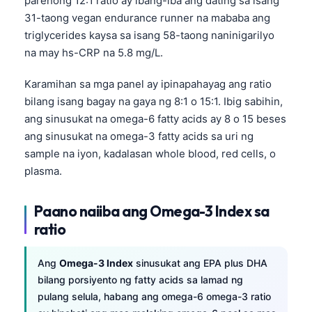
parehong 12:1 ratio ay ibang-iba ang dating sa isang
31-taong vegan endurance runner na mababa ang
triglycerides kaysa sa isang 58-taong naninigarilyo
na may hs-CRP na 5.8 mg/L.
Karamihan sa mga panel ay ipinapahayag ang ratio
bilang isang bagay na gaya ng 8:1 o 15:1. Ibig sabihin,
ang sinusukat na omega-6 fatty acids ay 8 o 15 beses
ang sinusukat na omega-3 fatty acids sa uri ng
sample na iyon, kadalasan whole blood, red cells, o
plasma.
Paano naiiba ang Omega-3 Index sa
ratio
Ang
Omega-3 Index
sinusukat ang EPA plus DHA
bilang porsiyento ng fatty acids sa lamad ng
pulang selula, habang ang omega-6 omega-3 ratio