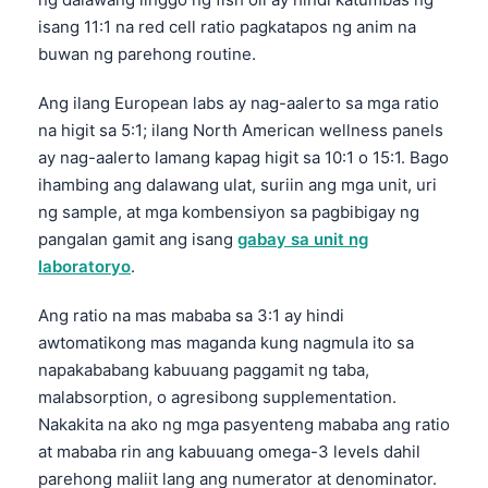
isang 11:1 na red cell ratio pagkatapos ng anim na
buwan ng parehong routine.
Ang ilang European labs ay nag-aalerto sa mga ratio
na higit sa 5:1; ilang North American wellness panels
ay nag-aalerto lamang kapag higit sa 10:1 o 15:1. Bago
ihambing ang dalawang ulat, suriin ang mga unit, uri
ng sample, at mga kombensiyon sa pagbibigay ng
pangalan gamit ang isang
gabay sa unit ng
laboratoryo
.
Ang ratio na mas mababa sa 3:1 ay hindi
awtomatikong mas maganda kung nagmula ito sa
napakababang kabuuang paggamit ng taba,
malabsorption, o agresibong supplementation.
Nakakita na ako ng mga pasyenteng mababa ang ratio
at mababa rin ang kabuuang omega-3 levels dahil
parehong maliit lang ang numerator at denominator.