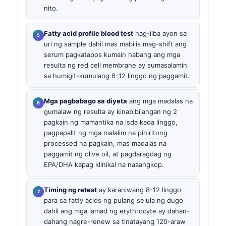
nito.
Fatty acid profile blood test
nag-iiba ayon sa
uri ng sample dahil mas mabilis mag-shift ang
serum pagkatapos kumain habang ang mga
resulta ng red cell membrane ay sumasalamin
sa humigit-kumulang 8-12 linggo ng paggamit.
Mga pagbabago sa diyeta
ang mga madalas na
gumalaw ng resulta ay kinabibilangan ng 2
pagkain ng mamantika na isda kada linggo,
pagpapalit ng mga malalim na piniritong
processed na pagkain, mas madalas na
paggamit ng olive oil, at pagdaragdag ng
EPA/DHA kapag klinikal na naaangkop.
Timing ng retest
ay karaniwang 8-12 linggo
para sa fatty acids ng pulang selula ng dugo
dahil ang mga lamad ng erythrocyte ay dahan-
dahang nagre-renew sa tinatayang 120-araw