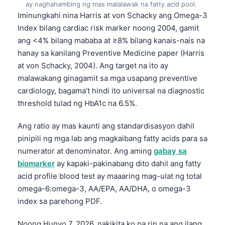
ay naghahambing ng mas malalawak na fatty acid pool.
Iminungkahi nina Harris at von Schacky ang Omega-3
Index bilang cardiac risk marker noong 2004, gamit
ang <4% bilang mababa at ≥8% bilang kanais-nais na
hanay sa kanilang Preventive Medicine paper (Harris
at von Schacky, 2004). Ang target na ito ay
malawakang ginagamit sa mga usapang preventive
cardiology, bagama’t hindi ito universal na diagnostic
threshold tulad ng HbA1c na 6.5%.
Ang ratio ay mas kaunti ang standardisasyon dahil
pinipili ng mga lab ang magkaibang fatty acids para sa
numerator at denominator. Ang aming
gabay sa
biomarker
ay kapaki-pakinabang dito dahil ang fatty
acid profile blood test ay maaaring mag-ulat ng total
omega-6:omega-3, AA/EPA, AA/DHA, o omega-3
index sa parehong PDF.
Noong Hunyo 7, 2026, nakikita ko pa rin na ang ilang