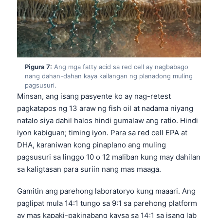
日本語
Eesti
Azərbaycan dili
Bosanski
Pigura 7:
Ang mga fatty acid sa red cell ay nagbabago
Svenska
nang dahan-dahan kaya kailangan ng planadong muling
Српски језик
pagsusuri.
Minsan, ang isang pasyente ko ay nag-retest
Íslenska
pagkatapos ng 13 araw ng fish oil at nadama niyang
Հայերեն
natalo siya dahil halos hindi gumalaw ang ratio. Hindi
iyon kabiguan; timing iyon. Para sa red cell EPA at
Bahasa Indonesia
DHA, karaniwan kong pinaplano ang muling
हिन्दी
pagsusuri sa linggo 10 o 12 maliban kung may dahilan
Nederlands
sa kaligtasan para suriin nang mas maaga.
Dansk
Gamitin ang parehong laboratoryo kung maaari. Ang
Български
paglipat mula 14:1 tungo sa 9:1 sa parehong platform
فارسی
ay mas kapaki-pakinabang kaysa sa 14:1 sa isang lab