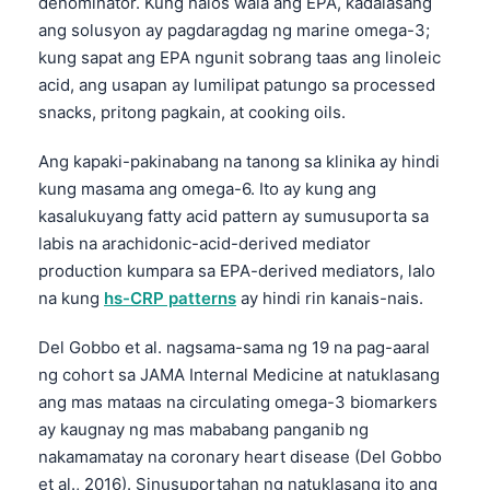
denominator. Kung halos wala ang EPA, kadalasang
ang solusyon ay pagdaragdag ng marine omega-3;
kung sapat ang EPA ngunit sobrang taas ang linoleic
acid, ang usapan ay lumilipat patungo sa processed
snacks, pritong pagkain, at cooking oils.
Ang kapaki-pakinabang na tanong sa klinika ay hindi
kung masama ang omega-6. Ito ay kung ang
kasalukuyang fatty acid pattern ay sumusuporta sa
labis na arachidonic-acid-derived mediator
production kumpara sa EPA-derived mediators, lalo
na kung
hs-CRP patterns
ay hindi rin kanais-nais.
Del Gobbo et al. nagsama-sama ng 19 na pag-aaral
ng cohort sa JAMA Internal Medicine at natuklasang
ang mas mataas na circulating omega-3 biomarkers
ay kaugnay ng mas mababang panganib ng
nakamamatay na coronary heart disease (Del Gobbo
et al., 2016). Sinusuportahan ng natuklasang ito ang