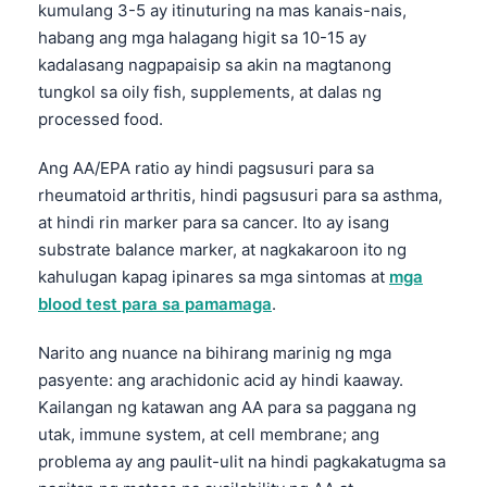
kumulang 3-5 ay itinuturing na mas kanais-nais,
habang ang mga halagang higit sa 10-15 ay
kadalasang nagpapaisip sa akin na magtanong
tungkol sa oily fish, supplements, at dalas ng
processed food.
Ang AA/EPA ratio ay hindi pagsusuri para sa
rheumatoid arthritis, hindi pagsusuri para sa asthma,
at hindi rin marker para sa cancer. Ito ay isang
substrate balance marker, at nagkakaroon ito ng
kahulugan kapag ipinares sa mga sintomas at
mga
blood test para sa pamamaga
.
Narito ang nuance na bihirang marinig ng mga
pasyente: ang arachidonic acid ay hindi kaaway.
Kailangan ng katawan ang AA para sa paggana ng
utak, immune system, at cell membrane; ang
Norsk bokmål
problema ay ang paulit-ulit na hindi pagkakatugma sa
Ślōnskŏ gŏdka