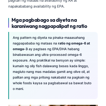
pagitan ng mataas na availability ng AA at
Frysk
napakababang availability ng EPA.
Esperanto
Mga pagbabago sa diyeta na
Беларуская мова
karaniwang nagpapalipat ng ratio
Татар теле
Кыргызча
Ang pattern ng diyeta na pinaka-maaasahang
nagpapababa ng mataas na
ratio ng omega-6 at
ئۇيغۇرچە
omega-3
ay pagtaas ng EPA/DHA habang
Cebuano
binabawasan ang ultra-processed omega-6
Basa Jawa
exposure. Ang praktikal na bersyon ay simple:
kumain ng oily fish dalawang beses kada linggo,
ພາສາລາວ
magluto nang mas madalas gamit ang olive oil, at
Монгол
palitan ang mga pritong nakabalot na pagkain ng
Afrikaans
whole foods kaysa sa pagbabawal sa bawat buto
o mani.
العربية المغربية
Occitan