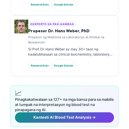
analysis. May hawak siyang mga specialty
ResearchGate
Google Scholar
certification sa clinical chemistry at malawakan nang
naglathala tungkol sa biomarker panels at laboratory
analysis sa klinikal na pagsasanay.
EKSPERTO SA PAG-AAMBAG
Propesor Dr. Hans Weber, PhD
Propesor ng Medisina sa Laboratoryo at Klinikal na
Biokemistri
Si Prof. Dr. Hans Weber ay may 30+ taon ng
kadalubhasaan sa clinical biochemistry, laboratory
medicine, at biomarker research. Dati siyang Pangulo
ng German Society for Clinical Chemistry, at
ResearchGate
Google Scholar
dalubhasa siya sa diagnostic panel analysis,
biomarker standardization, at AI-assisted na
laboratory medicine.
📈
Pinagkakatiwalaan sa 127+ na mga bansa para sa mabilis
at tumpak na interpretasyon ng blood test na
pinapagana ng AI.
Kantesti AI Blood Test Analysis →