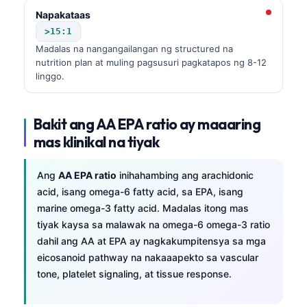
Napakataas
>15:1
Madalas na nangangailangan ng structured na
nutrition plan at muling pagsusuri pagkatapos ng 8-12
linggo.
Bakit ang AA EPA ratio ay maaaring
mas klinikal na tiyak
Ang
AA EPA ratio
inihahambing ang arachidonic
acid, isang omega-6 fatty acid, sa EPA, isang
marine omega-3 fatty acid. Madalas itong mas
tiyak kaysa sa malawak na omega-6 omega-3 ratio
dahil ang AA at EPA ay nagkakumpitensya sa mga
eicosanoid pathway na nakaaapekto sa vascular
tone, platelet signaling, at tissue response.