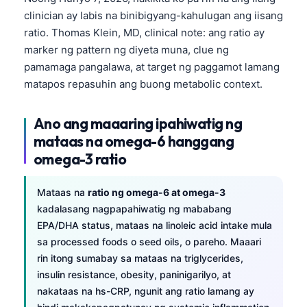
clinician ay labis na binibigyang-kahulugan ang iisang
ratio. Thomas Klein, MD, clinical note: ang ratio ay
marker ng pattern ng diyeta muna, clue ng
pamamaga pangalawa, at target ng paggamot lamang
matapos repasuhin ang buong metabolic context.
Ano ang maaaring ipahiwatig ng
mataas na omega-6 hanggang
omega-3 ratio
Mataas na
ratio ng omega-6 at omega-3
kadalasang nagpapahiwatig ng mababang
EPA/DHA status, mataas na linoleic acid intake mula
sa processed foods o seed oils, o pareho. Maaari
rin itong sumabay sa mataas na triglycerides,
insulin resistance, obesity, paninigarilyo, at
nakataas na hs-CRP, ngunit ang ratio lamang ay