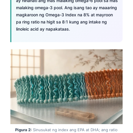
ay hinahati ang mas malaking omega-6 pool sa mas
malaking omega-3 pool. Ang isang tao ay maaaring
magkaroon ng Omega-3 Index na 8% at mayroon
pa ring ratio na higit sa 8:1 kung ang intake ng
linoleic acid ay napakataas.
Pigura 2:
Sinusukat ng index ang EPA at DHA; ang ratio