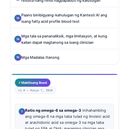
resulta nang hindi nagpapabuti ng kalusugan
Paano binibigyang-kahulugan ng Kantesti AI ang
isang fatty acid profile blood test
Mga tala sa pananaliksik, mga limitasyon, at kung
kailan dapat magtanong sa isang clinician
Mga Madalas Itanong
⚡ Mabilisang Buod
v1.0 —
Hunyo 7, 2026
Ratio ng omega-6 sa omega-3
inihahambing
ang omega-6 na mga taba tulad ng linoleic acid
at arachidonic acid sa omega-3 na mga taba
tulad ng EPA at DHA; maraming clinician ang