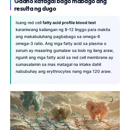
Gaano katagal bago mabago ang
resulta ng dugo
తెలుగు
मराठी
Isang red cell
fatty acid profile blood test
اردو
karaniwang kailangan ng 8-12 linggo para makita
ang makabuluhang pagbabago sa omega-6
বাংলা
omega-3 ratio. Ang mga fatty acid sa plasma o
Shqip
serum ay maaaring gumalaw sa loob ng ilang araw,
Magyar
ngunit ang mga fatty acid sa red cell membrane ay
sumasalamin sa mas matagal na intake dahil
Slovenščina
nabubuhay ang erythrocytes nang mga 120 araw.
한국어
Polski
Lietuvių kalba
Русский
ქართული
Čeština