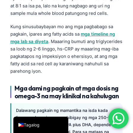
at 8:1 sa isa pa, lalo na kung nagbago ang uri ng
简体中文
sample mula whole blood patungong red cells.
Română
Kung sinusubaybayan mo ang mga pagbabago sa
Türkçe
pagkain, ipares ang fatty acids sa
mga timeline ng
Ελληνικά
mga lab sa diyeta
. Maaaring bumuti ang triglycerides
Português
sa loob ng 2-6 linggo, hs-CRP ay maaaring mag-iba
pagkatapos ng impeksiyon o ehersisyo, at ang mga
Español
fatty acid sa red cell ay karaniwang nahuhuli sa
Italiano
parehong iyon.
עִבְרִית
Français
Mga dami ng pagkain at mga dosis ng
omega-3 na may klinikal na kahulugan
العربية
Deutsch
Dalawang pagkain ng mamantika na isda kada
English
linggo ay karaniwang nagbibigay ng mga 250-500
mg/araw na average na EPA plus DHA, depende sa
Tagalog
uri ng isda at laki ng bahagi. Para sa mataas na