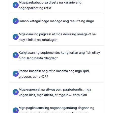
Mga pagbabago sa diyeta na karaniwang
nagpapalipat ng ratio
Gaano katagal bago mabago ang resulta ng dugo
Mga dami ng pagkain at mga dosis ng omega-3 na
may klinikal na kahulugan
Kaligtasan ng suplemento: kung kailan ang fish oil ay
hindi lang basta “dagdag”
Paano basahin ang ratio kasama ang mga lipid,
glucose, at hs-CRP
Mga espesyal na sitwasyon: pagbubuntis, mga
vegan diet, mga atleta, at mga low-carb plan
Mga pagkakamaling nagpapagandang tingnan ng