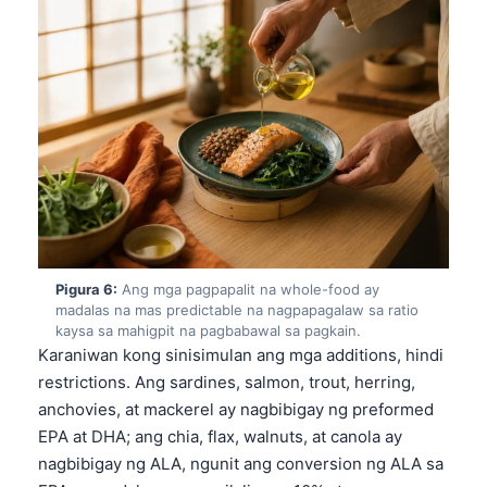
Gàidhlig
Euskara
Македонски јазик
Latviešu valoda
Galego
অসমীয়া
සිංහල
سنڌي
پښتو
Pigura 6:
Ang mga pagpapalit na whole-food ay
madalas na mas predictable na nagpapagalaw sa ratio
kaysa sa mahigpit na pagbabawal sa pagkain.
Karaniwan kong sinisimulan ang mga additions, hindi
Slovenčina
restrictions. Ang sardines, salmon, trout, herring,
Hrvatski
anchovies, at mackerel ay nagbibigay ng preformed
Suomi
EPA at DHA; ang chia, flax, walnuts, at canola ay
nagbibigay ng ALA, ngunit ang conversion ng ALA sa
Қазақ тілі