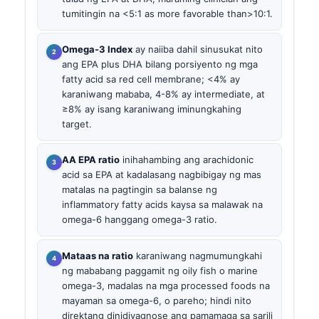
tumitingin na <5:1 as more favorable than>10:1.
Omega-3 Index
ay naiiba dahil sinusukat nito
ang EPA plus DHA bilang porsiyento ng mga
fatty acid sa red cell membrane; <4% ay
karaniwang mababa, 4-8% ay intermediate, at
≥8% ay isang karaniwang iminungkahing
target.
AA EPA ratio
inihahambing ang arachidonic
acid sa EPA at kadalasang nagbibigay ng mas
matalas na pagtingin sa balanse ng
inflammatory fatty acids kaysa sa malawak na
omega-6 hanggang omega-3 ratio.
Mataas na ratio
karaniwang nagmumungkahi
ng mababang paggamit ng oily fish o marine
omega-3, madalas na mga processed foods na
mayaman sa omega-6, o pareho; hindi nito
direktang dinidiyagnose ang pamamaga sa sarili