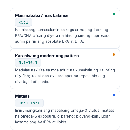
Mas mababa / mas balanse
<5:1
Kadalasang sumasalamin sa regular na pag-inom ng
EPA/DHA o isang diyeta na hindi gaanong naproseso;
suriin pa rin ang absolute EPA at DHA.
Karaniwang modernong pattern
5:1-10:1
Madalas nakikita sa mga adult na kumakain ng kaunting
oily fish; kadalasan ay nararapat na repasuhin ang
diyeta, hindi panic.
Mataas
10:1-15:1
Iminumungkahi ang mababang omega-3 status, mataas
na omega-6 exposure, o pareho; bigyang-kahulugan
kasama ang AA/EPA at lipids.