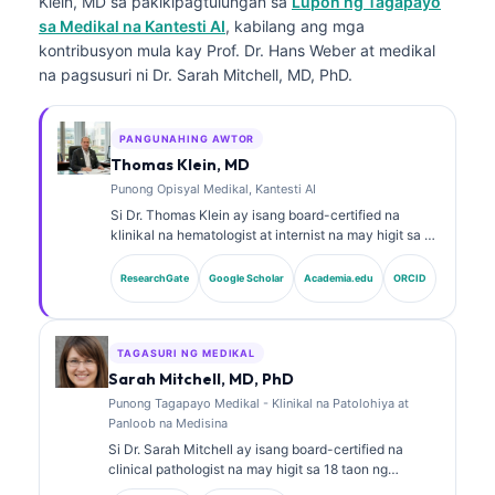
Klein, MD
sa pakikipagtulungan sa
Lupon ng Tagapayo
sa Medikal na Kantesti AI
, kabilang ang mga
kontribusyon mula kay Prof. Dr. Hans Weber at medikal
na pagsusuri ni Dr. Sarah Mitchell, MD, PhD.
PANGUNAHING AWTOR
Thomas Klein, MD
Punong Opisyal Medikal, Kantesti AI
Si Dr. Thomas Klein ay isang board-certified na
klinikal na hematologist at internist na may higit sa 15
taon ng karanasan sa laboratoryong medisina at
pagsusuring klinikal na tinulungan ng AI. Bilang Chief
ResearchGate
Google Scholar
Academia.edu
ORCID
Medical Officer sa Kantesti AI, nagbibigay siya ng
klinikal na pangangasiwa sa katumpakan ng medikal
ng pagmamay-ari na neural network. Si Dr. Klein ay
malawakan nang naglathala sa interpretasyon ng
TAGASURI NG MEDIKAL
biomarker at mga diagnostic sa laboratoryo hinggil sa
Sarah Mitchell, MD, PhD
mga paksa sa laboratoryong medisina.
Punong Tagapayo Medikal - Klinikal na Patolohiya at
Panloob na Medisina
Si Dr. Sarah Mitchell ay isang board-certified na
clinical pathologist na may higit sa 18 taon ng
karanasan sa laboratory medicine at diagnostic