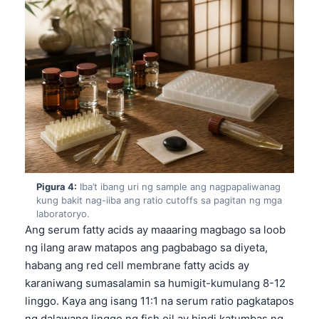
Pigura 4:
Iba’t ibang uri ng sample ang nagpapaliwanag
kung bakit nag-iiba ang ratio cutoffs sa pagitan ng mga
laboratoryo.
Ang serum fatty acids ay maaaring magbago sa loob
ng ilang araw matapos ang pagbabago sa diyeta,
habang ang red cell membrane fatty acids ay
karaniwang sumasalamin sa humigit-kumulang 8-12
linggo. Kaya ang isang 11:1 na serum ratio pagkatapos
ng dalawang linggo ng fish oil ay hindi katumbas ng