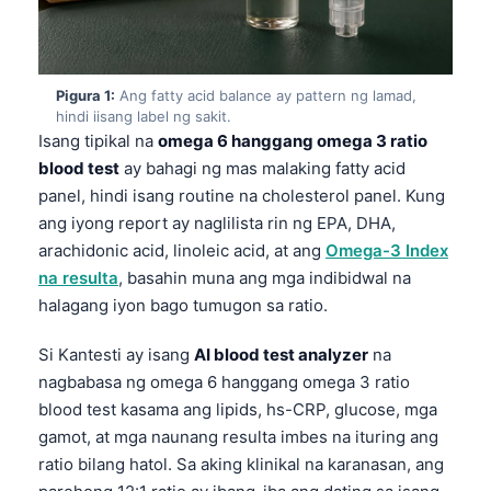
Pigura 1:
Ang fatty acid balance ay pattern ng lamad,
hindi iisang label ng sakit.
Isang tipikal na
omega 6 hanggang omega 3 ratio
blood test
ay bahagi ng mas malaking fatty acid
panel, hindi isang routine na cholesterol panel. Kung
ang iyong report ay naglilista rin ng EPA, DHA,
arachidonic acid, linoleic acid, at ang
Omega-3 Index
na resulta
, basahin muna ang mga indibidwal na
halagang iyon bago tumugon sa ratio.
Si Kantesti ay isang
AI blood test analyzer
na
nagbabasa ng omega 6 hanggang omega 3 ratio
blood test kasama ang lipids, hs-CRP, glucose, mga
gamot, at mga naunang resulta imbes na ituring ang
ratio bilang hatol. Sa aking klinikal na karanasan, ang