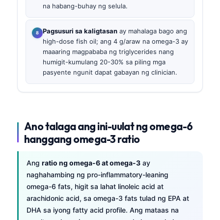
na habang-buhay ng selula.
Pagsusuri sa kaligtasan
ay mahalaga bago ang
high-dose fish oil; ang 4 g/araw na omega-3 ay
maaaring magpababa ng triglycerides nang
humigit-kumulang 20-30% sa piling mga
pasyente ngunit dapat gabayan ng clinician.
Ano talaga ang ini-uulat ng omega-6
hanggang omega-3 ratio
Ang
ratio ng omega-6 at omega-3
ay
naghahambing ng pro-inflammatory-leaning
omega-6 fats, higit sa lahat linoleic acid at
arachidonic acid, sa omega-3 fats tulad ng EPA at
DHA sa iyong fatty acid profile. Ang mataas na