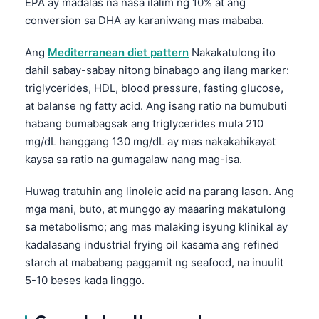
EPA ay madalas na nasa ilalim ng 10% at ang
Català
conversion sa DHA ay karaniwang mas mababa.
O‘zbekcha
Ang
Mediterranean diet pattern
Nakakatulong ito
Українська
dahil sabay-sabay nitong binabago ang ilang marker:
አማርኛ
triglycerides, HDL, blood pressure, fasting glucose,
Kiswahili
at balanse ng fatty acid. Ang isang ratio na bumubuti
habang bumabagsak ang triglycerides mula 210
ភាសាខ្មែរ
mg/dL hanggang 130 mg/dL ay mas nakakahikayat
ဗမာစာ
kaysa sa ratio na gumagalaw nang mag-isa.
ไทย
Huwag tratuhin ang linoleic acid na parang lason. Ang
Tiếng Việt
mga mani, buto, at munggo ay maaaring makatulong
Bahasa Melayu
sa metabolismo; ang mas malaking isyung klinikal ay
kadalasang industrial frying oil kasama ang refined
മലയാളം
starch at mababang paggamit ng seafood, na inuulit
ಕನ್ನಡ
5-10 beses kada linggo.
ગુજરાતી
தமிழ்