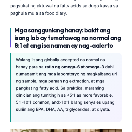
pagsukat ng aktuwal na fatty acids sa dugo kaysa sa
paghula mula sa food diary.
Mga sangguniang hanay: bakit ang
isang lab ay tumatawag na normal ang
8:1 at ang isa naman ay nag-aalerto
Walang iisang globally accepted na normal na
hanay para sa
ratio ng omega-6 at omega-3
dahil
gumagamit ang mga laboratoryo ng magkaibang uri
ng sample, mga paraan ng extraction, at mga
pangkat ng fatty acid. Sa praktika, maraming
clinician ang tumitingin sa <5:1 as more favorable,
5:1-10:1 common, and>10:1 bilang senyales upang
suriin ang EPA, DHA, AA, triglycerides, at diyeta.