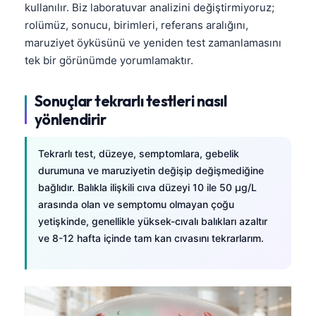
kullanılır. Biz laboratuvar analizini değiştirmiyoruz;
தமிழ்
rolümüz, sonucu, birimleri, referans aralığını,
maruziyet öyküsünü ve yeniden test zamanlamasını
తెలుగు
tek bir görünümde yorumlamaktır.
मराठी
اردو
Sonuçlar tekrarlı testleri nasıl
বাংলা
yönlendirir
Shqip
Tekrarlı test, düzeye, semptomlara, gebelik
Magyar
durumuna ve maruziyetin değişip değişmediğine
Slovenščina
bağlıdır. Balıkla ilişkili cıva düzeyi 10 ile 50 µg/L
arasında olan ve semptomu olmayan çoğu
한국어
yetişkinde, genellikle yüksek-cıvalı balıkları azaltır
Polski
ve 8-12 hafta içinde tam kan cıvasını tekrarlarım.
Lietuvių kalba
Русский
ქართული