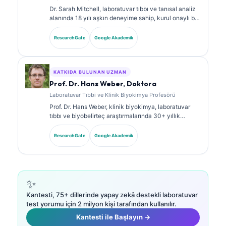
Dr. Sarah Mitchell, laboratuvar tıbbı ve tanısal analiz
alanında 18 yılı aşkın deneyime sahip, kurul onaylı bir
klinik patologdur. Klinik kimya alanında uzmanlık
sertifikalarına sahiptir ve klinik uygulamada
ResearchGate
Google Akademik
biyobelirteç panelleri ile laboratuvar analizi üzerine
kapsamlı şekilde yayın yapmıştır.
KATKIDA BULUNAN UZMAN
Prof. Dr. Hans Weber, Doktora
Laboratuvar Tıbbi ve Klinik Biyokimya Profesörü
Prof. Dr. Hans Weber, klinik biyokimya, laboratuvar
tıbbı ve biyobelirteç araştırmalarında 30+ yıllık
uzmanlığa sahiptir. Alman Klinik Kimya Derneği’nin
eski Başkanıdır; tanısal panel analizi, biyobelirteç
ResearchGate
Google Akademik
standardizasyonu ve yapay zeka destekli laboratuvar
tıbbı alanlarında uzmanlaşmıştır.
✨
Kantesti, 75+ dillerinde yapay zekâ destekli laboratuvar
test yorumu için 2 milyon kişi tarafından kullanılır.
Kantesti ile Başlayın →