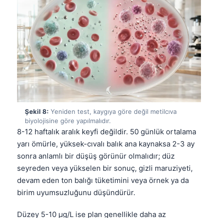
Čeština
日本語
Eesti
Azərbaycan dili
Bosanski
Svenska
Српски језик
Şekil 8:
Yeniden test, kaygıya göre değil metilcıva
Íslenska
biyolojisine göre yapılmalıdır.
8-12 haftalık aralık keyfi değildir. 50 günlük ortalama
Հայերեն
yarı ömürle, yüksek-cıvalı balık ana kaynaksa 2-3 ay
Bahasa Indonesia
sonra anlamlı bir düşüş görünür olmalıdır; düz
हिन्दी
seyreden veya yükselen bir sonuç, gizli maruziyeti,
devam eden ton balığı tüketimini veya örnek ya da
Nederlands
birim uyumsuzluğunu düşündürür.
Dansk
Български
Düzey 5-10 µg/L ise plan genellikle daha az