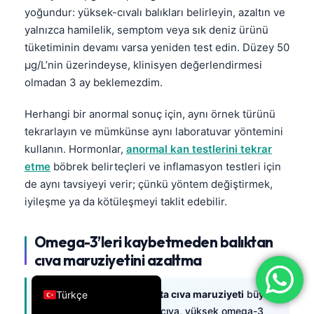
yoğundur: yüksek-cıvalı balıkları belirleyin, azaltın ve
فارسی
yalnızca hamilelik, semptom veya sık deniz ürünü
简体中文
tüketiminin devamı varsa yeniden test edin. Düzey 50
Română
µg/L’nin üzerindeyse, klinisyen değerlendirmesi
olmadan 3 ay beklemezdim.
Ελληνικά
Português
Herhangi bir anormal sonuç için, aynı örnek türünü
tekrarlayın ve mümkünse aynı laboratuvar yöntemini
Español
kullanın. Hormonlar,
anormal kan testlerini tekrar
Italiano
etme
böbrek belirteçleri ve inflamasyon testleri için
עִבְרִית
de aynı tavsiyeyi verir; çünkü yöntem değiştirmek,
iyileşme ya da kötüleşmeyi taklit edebilir.
Français
العربية
Omega-3’leri kaybetmeden balıktan
Deutsch
cıva maruziyetini azaltma
English
Cıvayı azaltabilirsiniz
balıkta cıva maruziyeti
büyük
Türkçe
yırtıcı balıkları daha düşük cıva, yüksek omega-3