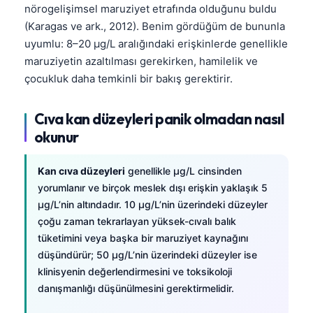
nörogelişimsel maruziyet etrafında olduğunu buldu
(Karagas ve ark., 2012). Benim gördüğüm de bununla
uyumlu: 8–20 µg/L aralığındaki erişkinlerde genellikle
maruziyetin azaltılması gerekirken, hamilelik ve
çocukluk daha temkinli bir bakış gerektirir.
Cıva kan düzeyleri panik olmadan nasıl
okunur
Kan cıva düzeyleri
genellikle µg/L cinsinden
yorumlanır ve birçok meslek dışı erişkin yaklaşık 5
µg/L’nin altındadır. 10 µg/L’nin üzerindeki düzeyler
çoğu zaman tekrarlayan yüksek-cıvalı balık
tüketimini veya başka bir maruziyet kaynağını
düşündürür; 50 µg/L’nin üzerindeki düzeyler ise
klinisyenin değerlendirmesini ve toksikoloji
danışmanlığı düşünülmesini gerektirmelidir.