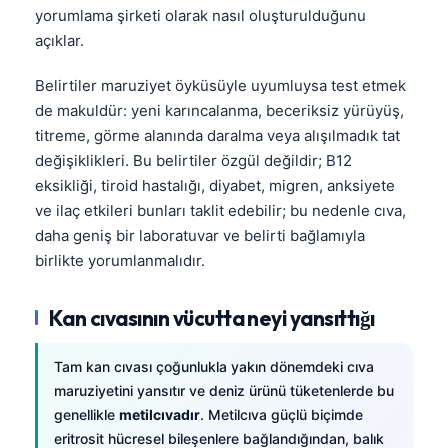
yorumlama şirketi olarak nasıl oluşturulduğunu
açıklar.
Belirtiler maruziyet öyküsüyle uyumluysa test etmek
de makuldür: yeni karıncalanma, beceriksiz yürüyüş,
titreme, görme alanında daralma veya alışılmadık tat
değişiklikleri. Bu belirtiler özgül değildir; B12
eksikliği, tiroid hastalığı, diyabet, migren, anksiyete
ve ilaç etkileri bunları taklit edebilir; bu nedenle cıva,
daha geniş bir laboratuvar ve belirti bağlamıyla
birlikte yorumlanmalıdır.
Kan cıvasının vücutta neyi yansıttığı
Tam kan cıvası çoğunlukla yakın dönemdeki cıva
maruziyetini yansıtır ve deniz ürünü tüketenlerde bu
genellikle
metilcıvadır
. Metilcıva güçlü biçimde
eritrosit hücresel bileşenlere bağlandığından, balık