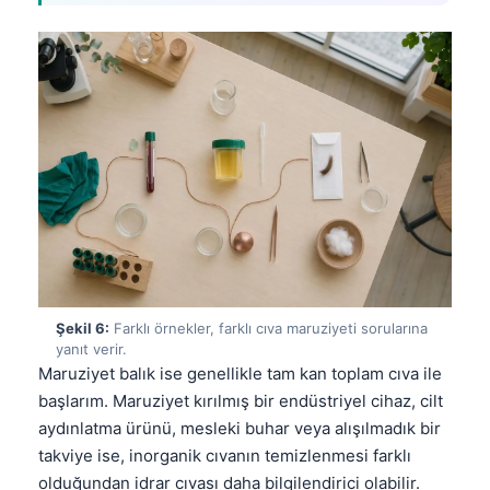
Şekil 6:
Farklı örnekler, farklı cıva maruziyeti sorularına
yanıt verir.
Maruziyet balık ise genellikle tam kan toplam cıva ile
başlarım. Maruziyet kırılmış bir endüstriyel cihaz, cilt
aydınlatma ürünü, mesleki buhar veya alışılmadık bir
Norsk bokmål
takviye ise, inorganik cıvanın temizlenmesi farklı
Ślōnskŏ gŏdka
olduğundan idrar cıvası daha bilgilendirici olabilir.