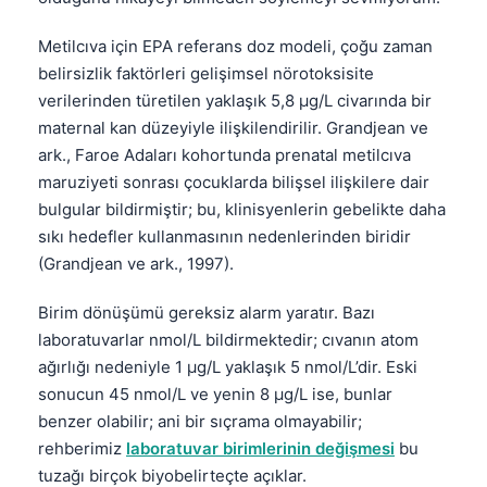
Metilcıva için EPA referans doz modeli, çoğu zaman
belirsizlik faktörleri gelişimsel nörotoksisite
verilerinden türetilen yaklaşık 5,8 µg/L civarında bir
maternal kan düzeyiyle ilişkilendirilir. Grandjean ve
ark., Faroe Adaları kohortunda prenatal metilcıva
maruziyeti sonrası çocuklarda bilişsel ilişkilere dair
bulgular bildirmiştir; bu, klinisyenlerin gebelikte daha
sıkı hedefler kullanmasının nedenlerinden biridir
(Grandjean ve ark., 1997).
Birim dönüşümü gereksiz alarm yaratır. Bazı
laboratuvarlar nmol/L bildirmektedir; cıvanın atom
ağırlığı nedeniyle 1 µg/L yaklaşık 5 nmol/L’dir. Eski
sonucun 45 nmol/L ve yenin 8 µg/L ise, bunlar
benzer olabilir; ani bir sıçrama olmayabilir;
rehberimiz
laboratuvar birimlerinin değişmesi
bu
tuzağı birçok biyobelirteçte açıklar.