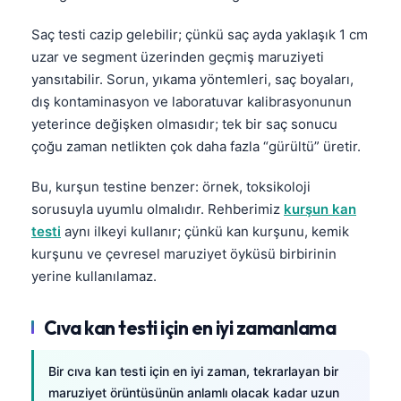
Frysk
Saç testi cazip gelebilir; çünkü saç ayda yaklaşık 1 cm
Esperanto
uzar ve segment üzerinden geçmiş maruziyeti
Беларуская мова
yansıtabilir. Sorun, yıkama yöntemleri, saç boyaları,
dış kontaminasyon ve laboratuvar kalibrasyonunun
Татар теле
yeterince değişken olmasıdır; tek bir saç sonucu
Кыргызча
çoğu zaman netlikten çok daha fazla “gürültü” üretir.
ئۇيغۇرچە
Bu, kurşun testine benzer: örnek, toksikoloji
Cebuano
sorusuyla uyumlu olmalıdır. Rehberimiz
kurşun kan
Basa Jawa
testi
aynı ilkeyi kullanır; çünkü kan kurşunu, kemik
kurşunu ve çevresel maruziyet öyküsü birbirinin
ພາສາລາວ
yerine kullanılamaz.
Монгол
Afrikaans
Cıva kan testi için en iyi zamanlama
العربية المغربية
Bir cıva kan testi için en iyi zaman, tekrarlayan bir
Occitan
maruziyet örüntüsünün anlamlı olacak kadar uzun