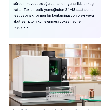
Gàidhlig
süredir mevcut olduğu zamandır; genellikle birkaç
Euskara
hafta. Tek bir balık yemeğinden 24-48 saat sonra
test yapmak, bilinen bir kontaminasyon olayı veya
Македонски јазик
akut semptom kümelenmesi yoksa nadiren
Latviešu valoda
faydalıdır.
Galego
অসমীয়া
සිංහල
سنڌي
پښتو
Slovenčina
Hrvatski
Suomi
Қазақ тілі