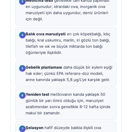
Metilcıva testi
genellikle tam kanda yapılması
en uygunudur; idrardaki cıva, inorganik cıva
maruziyeti için daha uygundur, deniz ürünleri
için değil.
Balık cıva maruziyeti
en çok köpekbalığı, kılıç
balığı, kral uskumru, marlin, iri gözlü ton balığı,
tilefish ve sık ve büyük miktarda ton balığı
öğünleriyle ilişkilidir.
Gebelik planlaması
daha düşük bir eylem eşiği
hak eder; çünkü EPA referans-doz modeli,
anne kanında yaklaşık 5,8 µg/L’ye karşılık gelir.
Yeniden test
metilcıvanın kanda yaklaşık 50
günlük bir yarı ömrü olduğu için, maruziyet
azaltımından sonra genellikle 8-12 hafta içinde
makul bir zamandır.
Şelasyon
hafif düzeyde balıkla ilişkili cıva