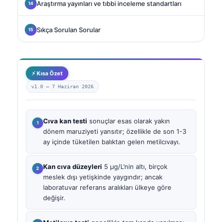
Araştırma yayınları ve tıbbi inceleme standartları
Sıkça Sorulan Sorular
⚡ Kısa Özet
v1.0 —
7 Haziran 2026
Cıva kan testi
sonuçlar esas olarak yakın
dönem maruziyeti yansıtır; özellikle de son 1-3
ay içinde tüketilen balıktan gelen metilcıvayı.
Kan cıva düzeyleri
5 µg/L’nin altı, birçok
meslek dışı yetişkinde yaygındır; ancak
laboratuvar referans aralıkları ülkeye göre
değişir.