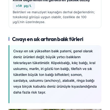
>50 µg/L
Belirtileri ve maruziyet kaynağını derhal değerlendirin;
toksikoloji görüşü uygun olabilir, özellikle de 100
µg/L’nin üzerindeyse.
Cıvayı en sık artıran balık türleri
Cıvayı en sık yükselten balık paterni, genel olarak
deniz ürünleri değil; büyük yırtıcı balıkların
tekrarlayan tüketimidir. Köpekbalığı, kılıç balığı, kral
uskumru, marlin, iri gözlü ton balığı, tilefish ve sık
tüketilen büyük ton balığı biftekleri; somon,
sardalya, uskumru (anchovy), alabalık, ringa balığı
veya birçok kabuklu deniz ürünüyle kıyaslandığında
daha fazla risk taşır.