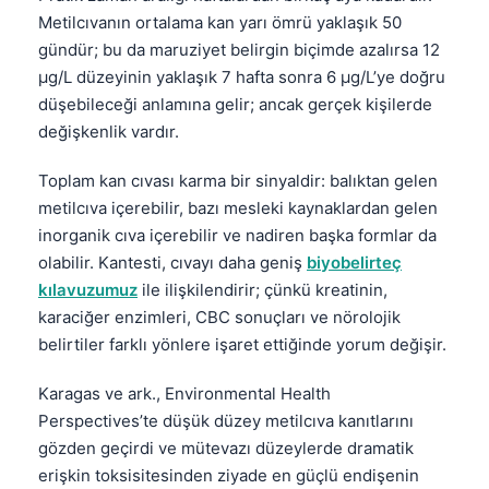
Metilcıvanın ortalama kan yarı ömrü yaklaşık 50
gündür; bu da maruziyet belirgin biçimde azalırsa 12
µg/L düzeyinin yaklaşık 7 hafta sonra 6 µg/L’ye doğru
düşebileceği anlamına gelir; ancak gerçek kişilerde
değişkenlik vardır.
Toplam kan cıvası karma bir sinyaldir: balıktan gelen
metilcıva içerebilir, bazı mesleki kaynaklardan gelen
inorganik cıva içerebilir ve nadiren başka formlar da
olabilir. Kantesti, cıvayı daha geniş
biyobelirteç
kılavuzumuz
ile ilişkilendirir; çünkü kreatinin,
karaciğer enzimleri, CBC sonuçları ve nörolojik
belirtiler farklı yönlere işaret ettiğinde yorum değişir.
Karagas ve ark., Environmental Health
Perspectives’te düşük düzey metilcıva kanıtlarını
gözden geçirdi ve mütevazı düzeylerde dramatik
erişkin toksisitesinden ziyade en güçlü endişenin