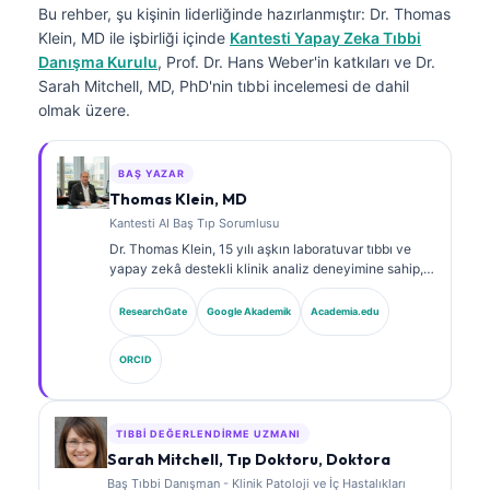
Bu rehber, şu kişinin liderliğinde hazırlanmıştır:
Dr. Thomas
Klein, MD
ile işbirliği içinde
Kantesti Yapay Zeka Tıbbi
Danışma Kurulu
, Prof. Dr. Hans Weber'in katkıları ve Dr.
Sarah Mitchell, MD, PhD'nin tıbbi incelemesi de dahil
olmak üzere.
BAŞ YAZAR
Thomas Klein, MD
Kantesti AI Baş Tıp Sorumlusu
Dr. Thomas Klein, 15 yılı aşkın laboratuvar tıbbı ve
yapay zekâ destekli klinik analiz deneyimine sahip,
kurul onaylı bir klinik hematolog ve dâhiliye
uzmanıdır. Kantesti AI bünyesinde Tıbbi Direktör
ResearchGate
Google Akademik
Academia.edu
olarak, tescilli sinir ağının tıbbi doğruluğuna ilişkin
klinik gözetim sağlar. Dr. Klein, biyobelirteç
ORCID
yorumlanması ve laboratuvar tıbbı konularında
laboratuvar tanılarına ilişkin kapsamlı yayınlar
yapmıştır.
TIBBI DEĞERLENDIRME UZMANI
Sarah Mitchell, Tıp Doktoru, Doktora
Baş Tıbbi Danışman - Klinik Patoloji ve İç Hastalıkları