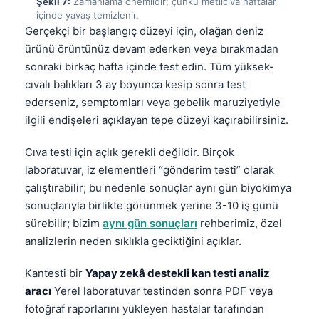
Şekil 7:
Zamanlama önemlidir; çünkü metilcıva haftalar
Català
içinde yavaş temizlenir.
Gerçekçi bir başlangıç düzeyi için, olağan deniz
O‘zbekcha
ürünü örüntünüz devam ederken veya bırakmadan
Українська
sonraki birkaç hafta içinde test edin. Tüm yüksek-
አማርኛ
cıvalı balıkları 3 ay boyunca kesip sonra test
ederseniz, semptomları veya gebelik maruziyetiyle
Kiswahili
ilgili endişeleri açıklayan tepe düzeyi kaçırabilirsiniz.
ភាសាខ្មែរ
Cıva testi için açlık gerekli değildir. Birçok
ဗမာစာ
laboratuvar, iz elementleri “gönderim testi” olarak
ไทย
çalıştırabilir; bu nedenle sonuçlar aynı gün biyokimya
Tagalog
sonuçlarıyla birlikte görünmek yerine 3-10 iş günü
Tiếng Việt
sürebilir; bizim
aynı gün sonuçları
rehberimiz, özel
analizlerin neden sıklıkla geciktiğini açıklar.
Bahasa Melayu
മലയാളം
Kantesti bir
Yapay zekâ destekli kan testi analiz
aracı
Yerel laboratuvar testinden sonra PDF veya
ಕನ್ನಡ
fotoğraf raporlarını yükleyen hastalar tarafından
ગુજરાતી