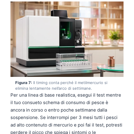
Čeština
日本語
Eesti
Azərbaycan dili
Bosanski
Svenska
Српски језик
Íslenska
Հայերեն
Figura 7:
Il timing conta perché il metilmercurio si
elimina lentamente nell’arco di settimane.
Bahasa Indonesia
Per una linea di base realistica, esegui il test mentre
हिन्दी
il tuo consueto schema di consumo di pesce è
ancora in corso o entro poche settimane dalla
Nederlands
sospensione. Se interrompi per 3 mesi tutti i pesci
Dansk
ad alto contenuto di mercurio e poi fai il test, potresti
Български
perdere il picco che spiega i sintomi o le