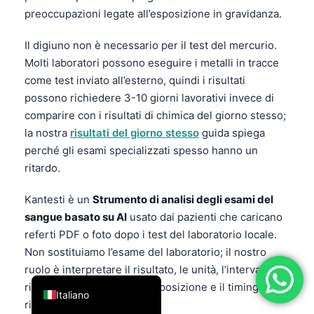
preoccupazioni legate all’esposizione in gravidanza.
فارسی
简体中文
Il digiuno non è necessario per il test del mercurio.
Molti laboratori possono eseguire i metalli in tracce
Română
come test inviato all’esterno, quindi i risultati
Türkçe
possono richiedere 3-10 giorni lavorativi invece di
Ελληνικά
comparire con i risultati di chimica del giorno stesso;
la nostra
risultati del giorno stesso
guida spiega
Português
perché gli esami specializzati spesso hanno un
Español
ritardo.
עִבְרִית
Kantesti è un
Strumento di analisi degli esami del
Français
sangue basato su AI
usato dai pazienti che caricano
العربية
referti PDF o foto dopo i test del laboratorio locale.
Deutsch
Non sostituiamo l’esame del laboratorio; il nostro
ruolo è interpretare il risultato, le unità, l’intervallo di
English
riferimento, la storia dell’esposizione e il timing del
Italiano
riesame in un’unica vista.