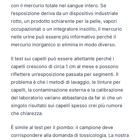
Català
con il mercurio totale nel sangue intero. Se
l’esposizione deriva da un dispositivo industriale
O‘zbekcha
rotto, un prodotto schiarente per la pelle, vapori
Українська
occupazionali o un integratore insolito, il mercurio
አማርኛ
nelle urine può essere più informativo perché il
mercurio inorganico si elimina in modo diverso.
Kiswahili
ភាសាខ្មែរ
Il test sui capelli può essere allettante perché i
capelli crescono di circa 1 cm al mese e possono
ဗမာစာ
riflettere un’esposizione passata per segmenti. Il
ไทย
problema è che i metodi di lavaggio, le tinture per
Tagalog
capelli, la contaminazione esterna e la calibrazione
del laboratorio variano abbastanza da far sì che un
Tiếng Việt
singolo risultato sui capelli spesso crei più rumore
Bahasa Melayu
che chiarezza.
മലയാളം
È simile al test per il piombo: il campione deve
ಕನ್ನಡ
corrispondere alla domanda di tossicologia. La nostra
ગુજરાતી