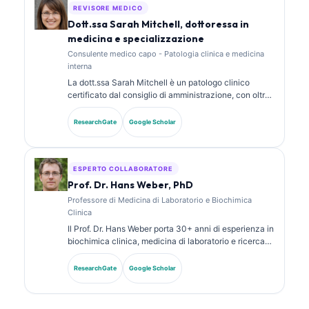
laboratorio.
REVISORE MEDICO
Dott.ssa Sarah Mitchell, dottoressa in
medicina e specializzazione
Consulente medico capo - Patologia clinica e medicina
interna
La dott.ssa Sarah Mitchell è un patologo clinico
certificato dal consiglio di amministrazione, con oltre
18 anni di esperienza in medicina di laboratorio e
analisi diagnostica. Possiede certificazioni di
ResearchGate
Google Scholar
specializzazione in chimica clinica e ha pubblicato
ampiamente su pannelli di biomarcatori e analisi di
laboratorio nella pratica clinica.
ESPERTO COLLABORATORE
Prof. Dr. Hans Weber, PhD
Professore di Medicina di Laboratorio e Biochimica
Clinica
Il Prof. Dr. Hans Weber porta 30+ anni di esperienza in
biochimica clinica, medicina di laboratorio e ricerca
sui biomarcatori. Ex Presidente della Società Tedesca
di Chimica Clinica, si specializza nell’analisi dei
ResearchGate
Google Scholar
pannelli diagnostici, nella standardizzazione dei
biomarcatori e nella medicina di laboratorio assistita
dall’IA.