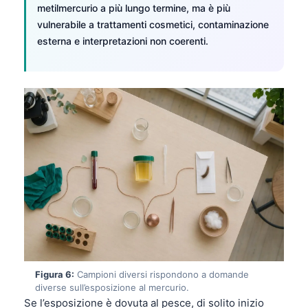
Gàidhlig
metilmercurio a più lungo termine, ma è più
Euskara
vulnerabile a trattamenti cosmetici, contaminazione
esterna e interpretazioni non coerenti.
Македонски јазик
Latviešu valoda
Galego
অসমীয়া
සිංහල
سنڌي
پښتو
Slovenčina
Hrvatski
Suomi
Figura 6:
Campioni diversi rispondono a domande
diverse sull’esposizione al mercurio.
Қазақ тілі
Se l’esposizione è dovuta al pesce, di solito inizio