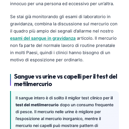
innocuo per una persona ed eccessivo per un’altra.
Frysk
Esperanto
Se stai già monitorando gli esami di laboratorio in
gravidanza, combina la discussione sul mercurio con
Беларуская мова
il quadro più ampio dei segnali d’allarme nel nostro
Татар теле
esami del sangue in gravidanza
articolo. Il mercurio
Кыргызча
non fa parte del normale lavoro di routine prenatale
in molti Paesi, quindi i clinici hanno bisogno di un
ئۇيغۇرچە
motivo di esposizione per ordinarlo.
Cebuano
Basa Jawa
Sangue vs urine vs capelli per il test del
ພາສາລາວ
metilmercurio
Монгол
Il sangue intero è di solito il miglior test clinico per
il
Afrikaans
test del metilmercurio
dopo un consumo frequente
العربية المغربية
di pesce. Il mercurio nelle urine è migliore per
l’esposizione al mercurio inorganico, mentre il
Occitan
mercurio nei capelli può mostrare pattern di