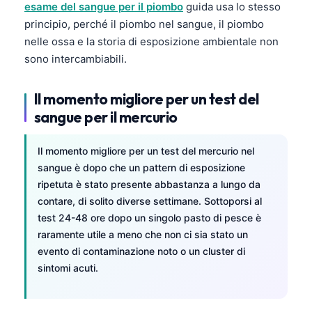
esame del sangue per il piombo
guida usa lo stesso
தமிழ்
principio, perché il piombo nel sangue, il piombo
nelle ossa e la storia di esposizione ambientale non
తెలుగు
sono intercambiabili.
मराठी
اردو
Il momento migliore per un test del
বাংলা
sangue per il mercurio
Shqip
Il momento migliore per un test del mercurio nel
Magyar
sangue è dopo che un pattern di esposizione
Slovenščina
ripetuta è stato presente abbastanza a lungo da
contare, di solito diverse settimane. Sottoporsi al
한국어
test 24-48 ore dopo un singolo pasto di pesce è
Polski
raramente utile a meno che non ci sia stato un
Lietuvių kalba
evento di contaminazione noto o un cluster di
sintomi acuti.
Русский
ქართული