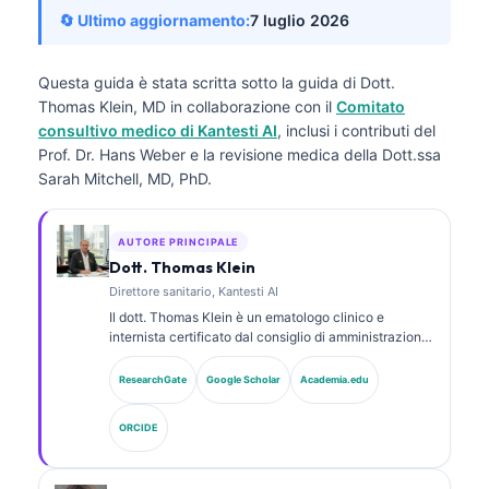
🔄 Ultimo aggiornamento:
7 luglio 2026
Questa guida è stata scritta sotto la guida di
Dott.
Thomas Klein, MD
in collaborazione con il
Comitato
consultivo medico di Kantesti AI
, inclusi i contributi del
Prof. Dr. Hans Weber e la revisione medica della Dott.ssa
Sarah Mitchell, MD, PhD.
AUTORE PRINCIPALE
Dott. Thomas Klein
Direttore sanitario, Kantesti AI
Il dott. Thomas Klein è un ematologo clinico e
internista certificato dal consiglio di amministrazione,
con oltre 15 anni di esperienza in medicina di
laboratorio e analisi clinica assistita da AI. In qualità
ResearchGate
Google Scholar
Academia.edu
di Chief Medical Officer presso Kantesti AI, fornisce
supervisione clinica sull’accuratezza medica della
ORCIDE
rete neurale proprietaria. Il dott. Klein ha pubblicato
ampiamente su interpretazione dei biomarcatori e
diagnostica di laboratorio su argomenti di medicina di