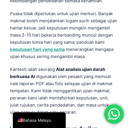
kebimbangan pendedahan semasa kehamilan.
简体中文
Puasa tidak diperlukan untuk ujian merkuri. Banyak
Română
makmal boleh menjalankan logam surih sebagai ujian
Türkçe
hantar keluar, jadi keputusan mungkin mengambil
masa 3-10 hari bekerja berbanding muncul dengan
Ελληνικά
keputusan kimia hari yang sama; panduan kami
Português
keputusan hari yang sama
menerangkan mengapa
Español
ujian khusus sering mengambil masa.
Italiano
Kantesti ialah seorang
Alat analisis ujian darah
עִבְרִית
berkuasa AI
digunakan oleh pesakit yang memuat
Français
naik laporan PDF atau foto selepas ujian di makmal
tempatan. Kami tidak menggantikan ujian makmal;
العربية
peranan kami ialah mentafsirkan keputusan, unit,
Deutsch
julat rujukan, cerita pendedahan, dan masa untuk
English
ujian semula dalam satu paparan.
Bahasa Melayu