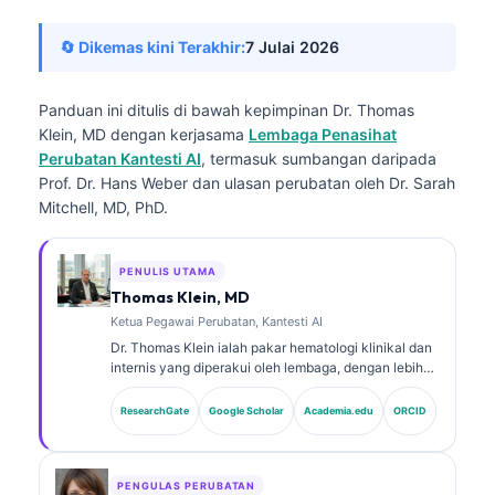
🔄 Dikemas kini Terakhir:
7 Julai 2026
Panduan ini ditulis di bawah kepimpinan
Dr. Thomas
Klein, MD
dengan kerjasama
Lembaga Penasihat
Perubatan Kantesti AI
, termasuk sumbangan daripada
Prof. Dr. Hans Weber dan ulasan perubatan oleh Dr. Sarah
Mitchell, MD, PhD.
PENULIS UTAMA
Thomas Klein, MD
Ketua Pegawai Perubatan, Kantesti AI
Dr. Thomas Klein ialah pakar hematologi klinikal dan
internis yang diperakui oleh lembaga, dengan lebih
15 tahun pengalaman dalam perubatan makmal dan
analisis klinikal berbantukan AI. Sebagai Ketua
ResearchGate
Google Scholar
Academia.edu
ORCID
Pegawai Perubatan di Kantesti AI, beliau
menyediakan penyeliaan klinikal terhadap ketepatan
perubatan rangkaian saraf proprietari tersebut. Dr.
Klein telah menerbitkan secara meluas mengenai
PENGULAS PERUBATAN