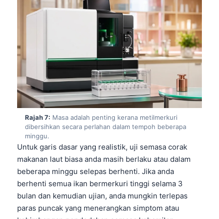
日本語
Eesti
Azərbaycan dili
Bosanski
Svenska
Српски језик
Íslenska
Rajah 7:
Masa adalah penting kerana metilmerkuri
Հայերեն
dibersihkan secara perlahan dalam tempoh beberapa
Bahasa Indonesia
minggu.
Untuk garis dasar yang realistik, uji semasa corak
हिन्दी
makanan laut biasa anda masih berlaku atau dalam
Nederlands
beberapa minggu selepas berhenti. Jika anda
Dansk
berhenti semua ikan bermerkuri tinggi selama 3
bulan dan kemudian ujian, anda mungkin terlepas
Български
paras puncak yang menerangkan simptom atau
فارسی