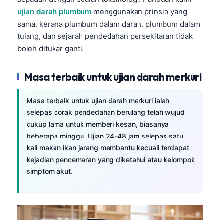
ujian darah plumbum
menggunakan prinsip yang
తెలుగు
sama, kerana plumbum dalam darah, plumbum dalam
मराठी
tulang, dan sejarah pendedahan persekitaran tidak
اردو
boleh ditukar ganti.
বাংলা
Masa terbaik untuk ujian darah merkuri
Shqip
Magyar
Masa terbaik untuk ujian darah merkuri ialah
Slovenščina
selepas corak pendedahan berulang telah wujud
cukup lama untuk memberi kesan, biasanya
한국어
beberapa minggu. Ujian 24-48 jam selepas satu
Polski
kali makan ikan jarang membantu kecuali terdapat
kejadian pencemaran yang diketahui atau kelompok
Lietuvių kalba
simptom akut.
Русский
ქართული
Čeština