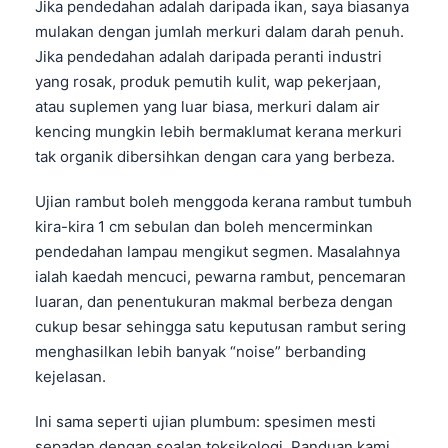
Jika pendedahan adalah daripada ikan, saya biasanya
Català
mulakan dengan jumlah merkuri dalam darah penuh.
O‘zbekcha
Jika pendedahan adalah daripada peranti industri
yang rosak, produk pemutih kulit, wap pekerjaan,
Українська
atau suplemen yang luar biasa, merkuri dalam air
አማርኛ
kencing mungkin lebih bermaklumat kerana merkuri
Kiswahili
tak organik dibersihkan dengan cara yang berbeza.
ភាសាខ្មែរ
Ujian rambut boleh menggoda kerana rambut tumbuh
ဗမာစာ
kira-kira 1 cm sebulan dan boleh mencerminkan
ไทย
pendedahan lampau mengikut segmen. Masalahnya
ialah kaedah mencuci, pewarna rambut, pencemaran
Tagalog
luaran, dan penentukuran makmal berbeza dengan
Tiếng Việt
cukup besar sehingga satu keputusan rambut sering
മലയാളം
menghasilkan lebih banyak “noise” berbanding
kejelasan.
ಕನ್ನಡ
ગુજરાતી
Ini sama seperti ujian plumbum: spesimen mesti
தமிழ்
sepadan dengan soalan toksikologi. Panduan kami