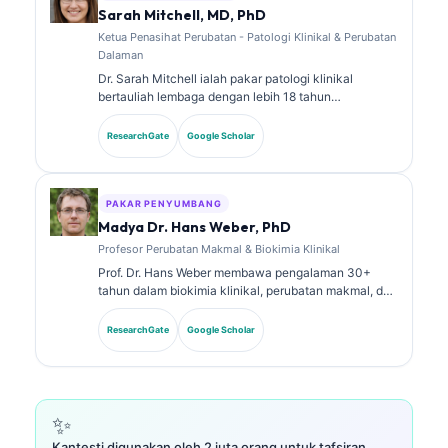
tafsiran biomarker dan diagnostik makmal dalam
Sarah Mitchell, MD, PhD
topik perubatan makmal.
Ketua Penasihat Perubatan - Patologi Klinikal & Perubatan
Dalaman
Dr. Sarah Mitchell ialah pakar patologi klinikal
bertauliah lembaga dengan lebih 18 tahun
pengalaman dalam perubatan makmal dan analisis
diagnostik. Beliau memiliki pensijilan kepakaran
ResearchGate
Google Scholar
dalam kimia klinikal dan telah menerbitkan secara
meluas tentang panel biomarker dan analisis makmal
dalam amalan klinikal.
PAKAR PENYUMBANG
Madya Dr. Hans Weber, PhD
Profesor Perubatan Makmal & Biokimia Klinikal
Prof. Dr. Hans Weber membawa pengalaman 30+
tahun dalam biokimia klinikal, perubatan makmal, dan
penyelidikan biomarker. Bekas Presiden Persatuan
Kimia Klinikal Jerman, beliau pakar dalam analisis
ResearchGate
Google Scholar
panel diagnostik, penyeragaman biomarker, dan
perubatan makmal berbantukan AI.
✨
Kantesti digunakan oleh 2 juta orang untuk tafsiran