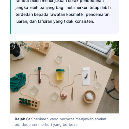
Gàidhlig
rambut boleh menunjukkan corak pendedahan
jangka lebih panjang bagi metilmerkuri tetapi lebih
Euskara
terdedah kepada rawatan kosmetik, pencemaran
Македонски јазик
luaran, dan tafsiran yang tidak konsisten.
Latviešu valoda
Galego
অসমীয়া
සිංහල
سنڌي
پښتو
Slovenčina
Hrvatski
Suomi
Rajah 6:
Spesimen yang berbeza menjawab soalan
Қазақ тілі
pendedahan merkuri yang berbeza.