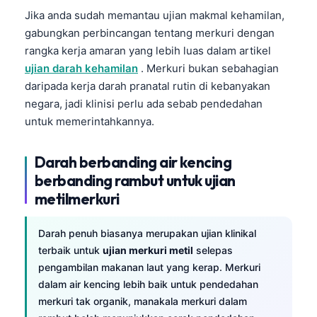
Frysk
Jika anda sudah memantau ujian makmal kehamilan,
gabungkan perbincangan tentang merkuri dengan
Esperanto
rangka kerja amaran yang lebih luas dalam artikel
Беларуская мова
ujian darah kehamilan
. Merkuri bukan sebahagian
Татар теле
daripada kerja darah pranatal rutin di kebanyakan
negara, jadi klinisi perlu ada sebab pendedahan
Кыргызча
untuk memerintahkannya.
ئۇيغۇرچە
Cebuano
Darah berbanding air kencing
berbanding rambut untuk ujian
Basa Jawa
metilmerkuri
ພາສາລາວ
Монгол
Darah penuh biasanya merupakan ujian klinikal
Afrikaans
terbaik untuk
ujian merkuri metil
selepas
pengambilan makanan laut yang kerap. Merkuri
العربية المغربية
dalam air kencing lebih baik untuk pendedahan
Occitan
merkuri tak organik, manakala merkuri dalam