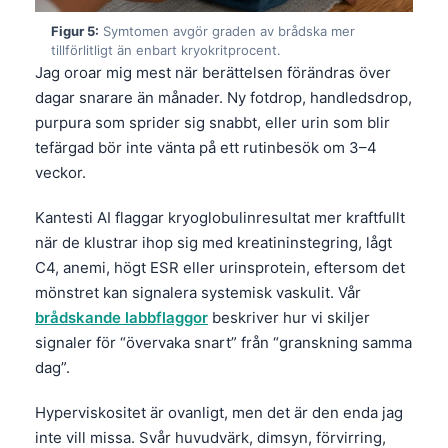
Figur 5:
Symtomen avgör graden av brådska mer
tillförlitligt än enbart kryokritprocent.
Jag oroar mig mest när berättelsen förändras över
dagar snarare än månader. Ny fotdrop, handledsdrop,
purpura som sprider sig snabbt, eller urin som blir
tefärgad bör inte vänta på ett rutinbesök om 3–4
veckor.
Kantesti AI flaggar kryoglobulinresultat mer kraftfullt
när de klustrar ihop sig med kreatininstegring, lågt
C4, anemi, högt ESR eller urinsprotein, eftersom det
mönstret kan signalera systemisk vaskulit. Vår
brådskande labbflaggor
beskriver hur vi skiljer
signaler för “övervaka snart” från “granskning samma
dag”.
Hyperviskositet är ovanligt, men det är den enda jag
inte vill missa. Svår huvudvärk, dimsyn, förvirring,