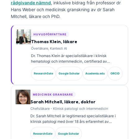
rådgivande nämnd
, inklusive bidrag från professor dr
Hans Weber och medicinsk granskning av dr Sarah
Mitchell, läkare och PhD.
HUVUDFÖRFATTARE
Thomas Klein, läkare
Överläkare, Kantesti AI
Dr. Thomas Klein är specialistläkare i klinisk
hematologi och internmedicin, certifierad av
styrelsen, med över 15 års erfarenhet av
laboratoriemedicin och AI-assisterad klinisk analys.
ResearchGate
Google Scholar
Academia.edu
ORCID
Som Chief Medical Officer på Kantesti AI har han
kliniskt ansvar för den medicinska noggrannheten
hos det proprietära neurala nätverket. Dr. Klein har
publicerat om tolkning av biomarkörer och
MEDICINSK GRANSKARE
laboratoriediagnostik.
Sarah Mitchell, läkare, doktor
Chefsläkare - Klinisk patologi och internmedicin
Dr. Sarah Mitchell är legitimerad specialistläkare i
klinisk patologi med över 18 års erfarenhet av
laboratoriemedicin och diagnostisk analys. Hon har
specialcertifieringar inom klinisk kemi och har
ResearchGate
Google Scholar
publicerat omfattande forskning om biomarkörpaneler