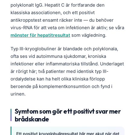
polyklonalt IgG. Hepatit C är fortfarande den
klassiska associationen, och ett positivt
antikroppstest ensamt räcker inte — du behöver
virus-RNA för att veta om infektionen är aktiv; se våra
mönster för hepatitresultat
som vägledning.
Typ III-kryoglobuliner är blandade och polyklonala,
ofta ses vid autoimmuna sjukdomar, kroniska
infektioner eller inflammatoriska tillstånd. Underlaget
är rörigt här; två patienter med identisk typ III-
ordalydelse kan ha helt olika kliniska förlopp
beroende på komplementkonsumtion och fynd i
urinen.
Symtom som gör ett positivt svar mer
brådskande
Ett positivt kryoglobulinresultat blir mer akut när det