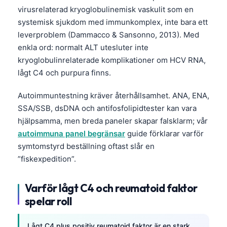
Čeština
virusrelaterad kryoglobulinemisk vaskulit som en
systemisk sjukdom med immunkomplex, inte bara ett
日本語
leverproblem (Dammacco & Sansonno, 2013). Med
Eesti
enkla ord: normalt ALT utesluter inte
Azərbaycan dili
kryoglobulinrelaterade komplikationer om HCV RNA,
Bosanski
lågt C4 och purpura finns.
Српски језик
Autoimmuntestning kräver återhållsamhet. ANA, ENA,
Íslenska
SSA/SSB, dsDNA och antifosfolipidtester kan vara
hjälpsamma, men breda paneler skapar falsklarm; vår
Հայերեն
autoimmuna panel begränsar
guide förklarar varför
Bahasa Indonesia
symtomstyrd beställning oftast slår en
हिन्दी
”fiskexpedition”.
Nederlands
Varför lågt C4 och reumatoid faktor
Dansk
spelar roll
Български
فارسی
Lågt C4 plus positiv reumatoid faktor är en stark