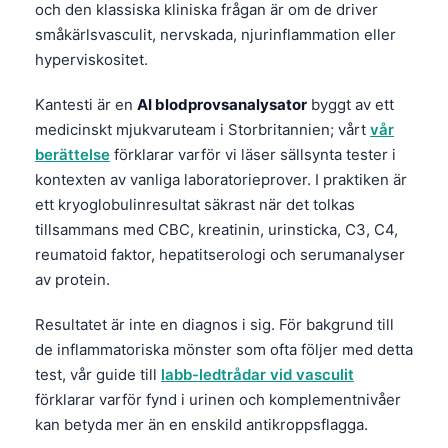
och den klassiska kliniska frågan är om de driver
småkärlsvasculit, nervskada, njurinflammation eller
hyperviskositet.
Kantesti är en
AI blodprovsanalysator
byggt av ett
medicinskt mjukvaruteam i Storbritannien; vårt
vår
berättelse
förklarar varför vi läser sällsynta tester i
kontexten av vanliga laboratorieprover. I praktiken är
ett kryoglobulinresultat säkrast när det tolkas
tillsammans med CBC, kreatinin, urinsticka, C3, C4,
reumatoid faktor, hepatitserologi och serumanalyser
av protein.
Resultatet är inte en diagnos i sig. För bakgrund till
de inflammatoriska mönster som ofta följer med detta
test, vår guide till
labb-ledtrådar vid vasculit
förklarar varför fynd i urinen och komplementnivåer
kan betyda mer än en enskild antikroppsflagga.