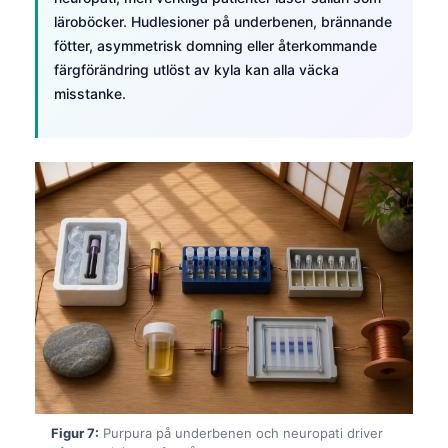
Frysk
läroböcker. Hudlesioner på underbenen, brännande
fötter, asymmetrisk domning eller återkommande
Esperanto
färgförändring utlöst av kyla kan alla väcka
Беларуская мова
misstanke.
Татар теле
Кыргызча
ئۇيغۇرچە
Cebuano
Basa Jawa
ພາສາລາວ
Монгол
Afrikaans
العربية المغربية
Occitan
Figur 7:
Purpura på underbenen och neuropati driver