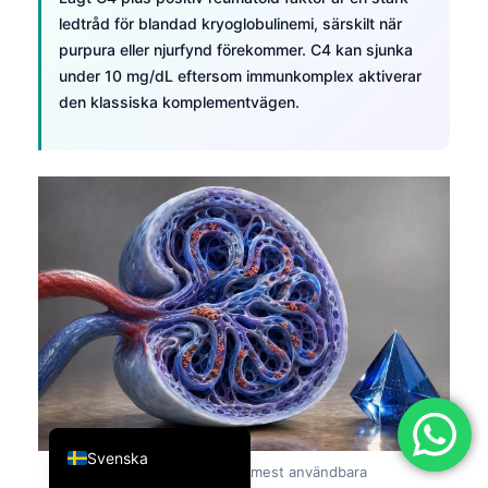
ledtråd för blandad kryoglobulinemi, särskilt när
简体中文
purpura eller njurfynd förekommer. C4 kan sjunka
Română
under 10 mg/dL eftersom immunkomplex aktiverar
Türkçe
den klassiska komplementvägen.
Ελληνικά
Português
Español
Italiano
עִבְרִית
Français
العربية
Deutsch
English
Svenska
Figur 9:
Lågt C4 är en av de mest användbara