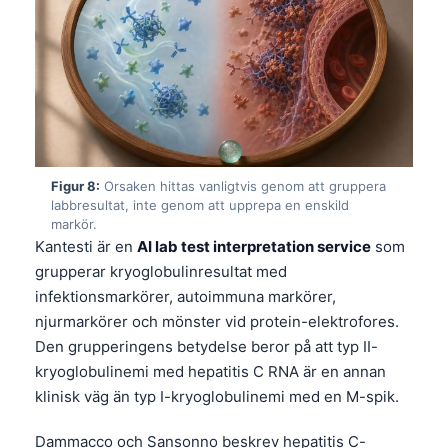
தமிழ்
తెలుగు
मराठी
اردو
বাংলা
Figur 8:
Orsaken hittas vanligtvis genom att gruppera
Shqip
labbresultat, inte genom att upprepa en enskild
markör.
Magyar
Kantesti är en
AI lab test interpretation service
som
Slovenščina
grupperar kryoglobulinresultat med
한국어
infektionsmarkörer, autoimmuna markörer,
njurmarkörer och mönster vid protein-elektrofores.
Polski
Den grupperingens betydelse beror på att typ II-
Lietuvių kalba
kryoglobulinemi med hepatitis C RNA är en annan
Русский
klinisk väg än typ I-kryoglobulinemi med en M-spik.
ქართული
Dammacco och Sansonno beskrev hepatitis C-