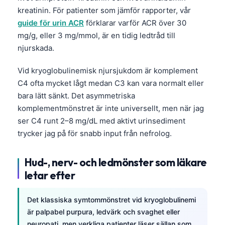
kreatinin. För patienter som jämför rapporter, vår
guide för urin ACR
förklarar varför ACR över 30
mg/g, eller 3 mg/mmol, är en tidig ledtråd till
njurskada.
Vid kryoglobulinemisk njursjukdom är komplement
C4 ofta mycket lågt medan C3 kan vara normalt eller
bara lätt sänkt. Det asymmetriska
komplementmönstret är inte universellt, men när jag
ser C4 runt 2–8 mg/dL med aktivt urinsediment
trycker jag på för snabb input från nefrolog.
Hud-, nerv- och ledmönster som läkare
letar efter
Det klassiska symtommönstret vid kryoglobulinemi
Norsk bokmål
är palpabel purpura, ledvärk och svaghet eller
Ślōnskŏ gŏdka
neuropati, men verkliga patienter läser sällan som