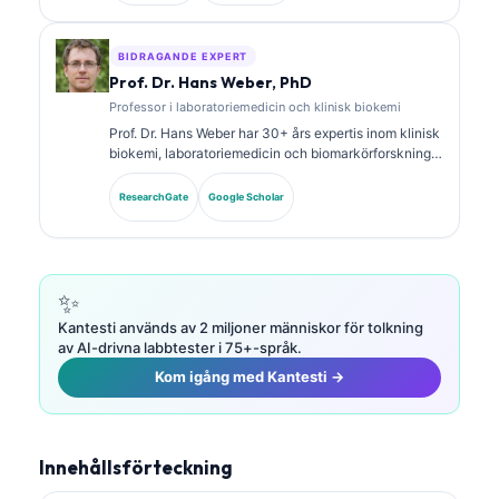
och laboratorieanalys i klinisk praxis.
BIDRAGANDE EXPERT
Prof. Dr. Hans Weber, PhD
Professor i laboratoriemedicin och klinisk biokemi
Prof. Dr. Hans Weber har 30+ års expertis inom klinisk
biokemi, laboratoriemedicin och biomarkörforskning.
Tidigare president för German Society for Clinical
Chemistry, och han specialiserar sig på analys av
ResearchGate
Google Scholar
diagnostiska paneler, standardisering av biomarkörer
och AI-assisterad laboratoriemedicin.
✨
Kantesti används av 2 miljoner människor för tolkning
av AI-drivna labbtester i 75+-språk.
Kom igång med Kantesti →
Innehållsförteckning