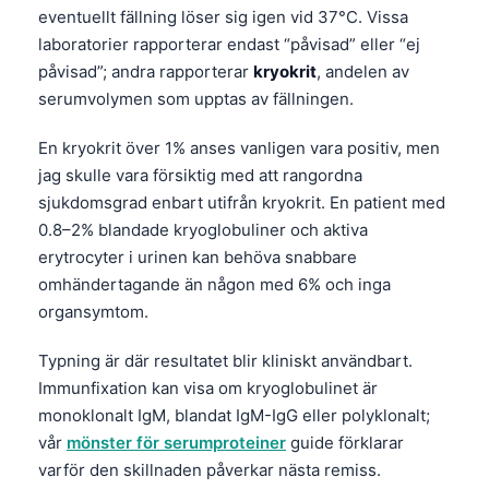
eventuellt fällning löser sig igen vid 37°C. Vissa
laboratorier rapporterar endast “påvisad” eller “ej
påvisad”; andra rapporterar
kryokrit
, andelen av
serumvolymen som upptas av fällningen.
En kryokrit över 1% anses vanligen vara positiv, men
jag skulle vara försiktig med att rangordna
sjukdomsgrad enbart utifrån kryokrit. En patient med
0.8–2% blandade kryoglobuliner och aktiva
erytrocyter i urinen kan behöva snabbare
omhändertagande än någon med 6% och inga
organsymtom.
Typning är där resultatet blir kliniskt användbart.
Immunfixation kan visa om kryoglobulinet är
monoklonalt IgM, blandat IgM-IgG eller polyklonalt;
vår
mönster för serumproteiner
guide förklarar
varför den skillnaden påverkar nästa remiss.