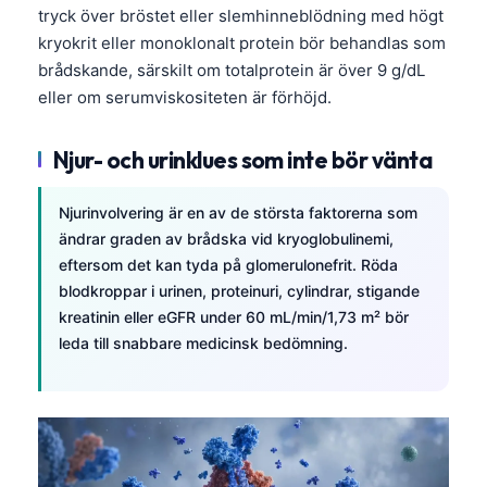
tryck över bröstet eller slemhinneblödning med högt
kryokrit eller monoklonalt protein bör behandlas som
brådskande, särskilt om totalprotein är över 9 g/dL
eller om serumviskositeten är förhöjd.
Njur- och urinklues som inte bör vänta
Njurinvolvering är en av de största faktorerna som
ändrar graden av brådska vid kryoglobulinemi,
eftersom det kan tyda på glomerulonefrit. Röda
blodkroppar i urinen, proteinuri, cylindrar, stigande
kreatinin eller eGFR under 60 mL/min/1,73 m² bör
leda till snabbare medicinsk bedömning.