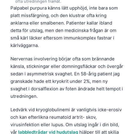
Gàidhlig
ofta utredningen framåt.
Palpabel purpura känns lätt upphöjd, inte bara som
Euskara
platt missfärgning, och den klustrar ofta kring
Македонски јазик
anklarna eller smalbenen. Patienter kallar ibland
Latviešu valoda
detta för utslag, men den medicinska frågan är om
små kärl läcker eftersom immunkomplex fastnar i
Galego
kärlväggarna.
অসমীয়া
Nervernas involvering börjar ofta som brännande
සිංහල
känsla, stickningar eller domningsfläckar och övergår
سنڌي
sedan i asymmetrisk svaghet. En 58-årig patient jag
پښتو
granskade hade ett kryokrit under 2%, men ny
svaghet i dorsalflexion av foten ändrade helt tempot i
utredningen.
Slovenčina
Hrvatski
Ledvärk vid kryoglobulinemi är vanligtvis icke-erosiv
och kan efterlikna reumatoid artrit- skov,
Suomi
virusinfektion eller lupus. Om utslag ingår i din bild,
Қазақ тілі
vår
labbledtrådar vid hudutslag
hjälper till att skilja