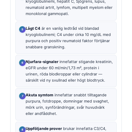
kryoglobulinemi, hepatit C, Sjögrens, lupus,
reumatoid artrit, lymfom, multipelt myelom eller
monoklonal gammopati.
Lågt C4
är en vanlig ledtråd vid blandad
kryoglobulinemi; C4 under cirka 10 mg/dL med
purpura och positiv reumatoid faktor förtjänar
snabbare granskning.
Njurfara-signaler
innefattar stigande kreatinin,
eGFR under 60 ml/min/1,73 m², protein i
urinen, röda blodkroppar eller cylindrar —
särskilt vid ny svullnad eller högt blodtryck.
Akuta symtom
innefattar snabbt tilltagande
purpura, fotdroppe, domningar med svaghet,
mörk urin, synförändringar, svår huvudvärk
eller andfåddhet.
Uppföljande prover
brukar innefatta C3/C4,