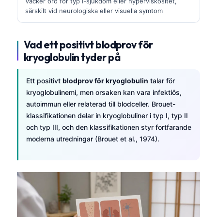
Väcker oro för typ I-sjukdom eller hyperviskositet,
särskilt vid neurologiska eller visuella symtom
Vad ett positivt blodprov för
kryoglobulin tyder på
Ett positivt
blodprov för kryoglobulin
talar för
kryoglobulinemi, men orsaken kan vara infektiös,
autoimmun eller relaterad till blodceller. Brouet-
klassifikationen delar in kryoglobuliner i typ I, typ II
och typ III, och den klassifikationen styr fortfarande
moderna utredningar (Brouet et al., 1974).