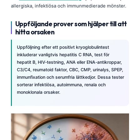
Català
allergiska, infektiösa och immunmedierade mönster.
O‘zbekcha
Uppföljande prover som hjälper till att
Українська
hitta orsaken
አማርኛ
Kiswahili
Uppföljning efter ett positivt kryoglobulintest
inkluderar vanligtvis hepatitis C RNA, test för
ភាសាខ្មែរ
hepatit B, HIV-testning, ANA eller ENA-antikroppar,
ဗမာစာ
C3/C4, reumatoid faktor, CBC, CMP, urinalys, SPEP,
ไทย
immunfixation och serumfria lättkedjor. Dessa tester
sorterar infektiösa, autoimmuna, renala och
Tagalog
monoklonala orsaker.
Tiếng Việt
Bahasa Melayu
മലയാളം
ಕನ್ನಡ
ગુજરાતી