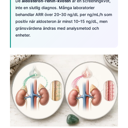
De
aldosteron-renin-kvoten
är en screeningkvot,
inte en slutlig diagnos. Många laboratorier
behandlar ARR över 20–30 ng/dL per ng/mL/h som
positiv när aldosteron är minst 10–15 ng/dL, men
gränsvärdena ändras med analysmetod och
enheter.