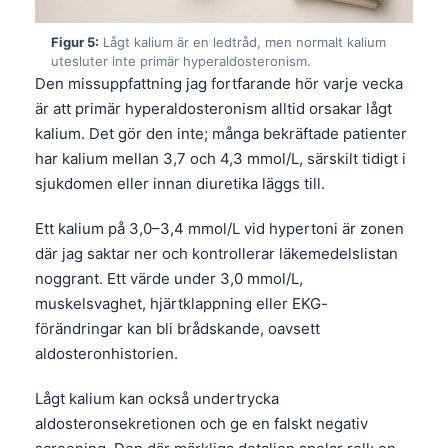
Figur 5:
Lågt kalium är en ledtråd, men normalt kalium
utesluter inte primär hyperaldosteronism.
Den missuppfattning jag fortfarande hör varje vecka
är att primär hyperaldosteronism alltid orsakar lågt
kalium. Det gör den inte; många bekräftade patienter
har kalium mellan 3,7 och 4,3 mmol/L, särskilt tidigt i
sjukdomen eller innan diuretika läggs till.
Ett kalium på 3,0–3,4 mmol/L vid hypertoni är zonen
där jag saktar ner och kontrollerar läkemedelslistan
noggrant. Ett värde under 3,0 mmol/L,
muskelsvaghet, hjärtklappning eller EKG-
förändringar kan bli brådskande, oavsett
aldosteronhistorien.
Lågt kalium kan också undertrycka
aldosteronsekretionen och ge en falskt negativ