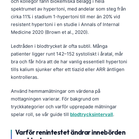
och kollegor fann biokemiska belägg i hela
spektrumet av hypertoni, med andelar som steg från
cirka 11% i stadium 1-hypertoni till mer än 20% vid
resistent hypertoni i en studie i Annals of Internal
Medicine 2020 (Brown et al., 2020).
Ledtråden i blodtrycket är ofta subtil. Många
patienter ligger runt 142–152 systoliskt i åratal, mår
bra och får höra att de har vanlig essentiell hypertoni
tills kalium sjunker efter ett tiazid eller ARR äntligen
kontrolleras.
Använd hemmamätningar om värdena på
mottagningen varierar. För bakgrund om
tryckkategorier och varför upprepade mätningar
spelar roll, se vår guide till
blodtrycksintervall
.
Varför renintestet ändrar innebörden