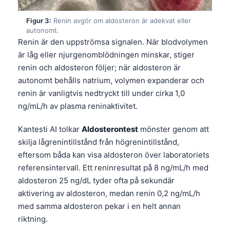
Figur 3:
Renin avgör om aldosteron är adekvat eller
autonomt.
Renin är den uppströmsa signalen. När blodvolymen
är låg eller njurgenomblödningen minskar, stiger
renin och aldosteron följer; när aldosteron är
autonomt behålls natrium, volymen expanderar och
renin är vanligtvis nedtryckt till under cirka 1,0
ng/mL/h av plasma reninaktivitet.
Kantesti AI tolkar
Aldosterontest
mönster genom att
skilja lågrenintillstånd från högrenintillstånd,
eftersom båda kan visa aldosteron över laboratoriets
referensintervall. Ett reninresultat på 8 ng/mL/h med
aldosteron 25 ng/dL tyder ofta på sekundär
aktivering av aldosteron, medan renin 0,2 ng/mL/h
med samma aldosteron pekar i en helt annan
riktning.