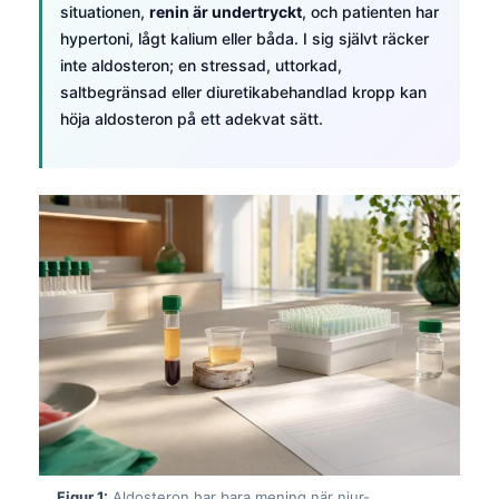
situationen,
renin är undertryckt
, och patienten har
hypertoni, lågt kalium eller båda. I sig självt räcker
inte aldosteron; en stressad, uttorkad,
saltbegränsad eller diuretikabehandlad kropp kan
höja aldosteron på ett adekvat sätt.
Figur 1:
Aldosteron har bara mening när njur-