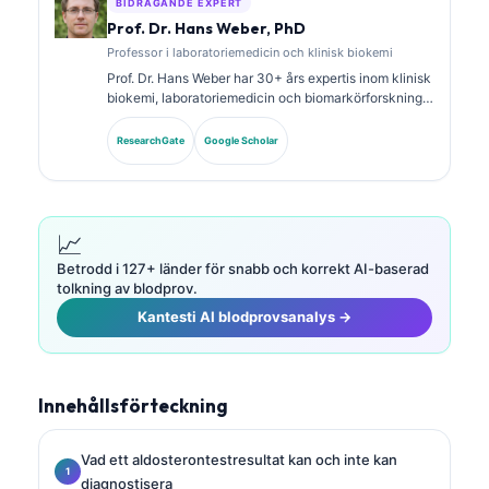
BIDRAGANDE EXPERT
Prof. Dr. Hans Weber, PhD
Professor i laboratoriemedicin och klinisk biokemi
Prof. Dr. Hans Weber har 30+ års expertis inom klinisk
biokemi, laboratoriemedicin och biomarkörforskning.
Tidigare president för German Society for Clinical
Chemistry, och han specialiserar sig på analys av
ResearchGate
Google Scholar
diagnostiska paneler, standardisering av biomarkörer
och AI-assisterad laboratoriemedicin.
📈
Betrodd i 127+ länder för snabb och korrekt AI-baserad
tolkning av blodprov.
Kantesti AI blodprovsanalys →
Innehållsförteckning
Vad ett aldosterontestresultat kan och inte kan
diagnostisera