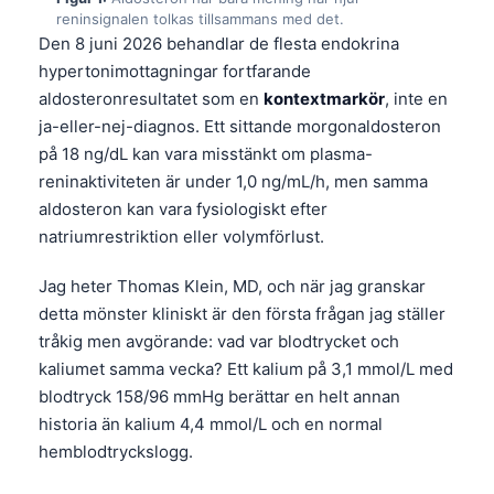
reninsignalen tolkas tillsammans med det.
Den 8 juni 2026 behandlar de flesta endokrina
hypertonimottagningar fortfarande
aldosteronresultatet som en
kontextmarkör
, inte en
ja-eller-nej-diagnos. Ett sittande morgonaldosteron
på 18 ng/dL kan vara misstänkt om plasma-
reninaktiviteten är under 1,0 ng/mL/h, men samma
aldosteron kan vara fysiologiskt efter
natriumrestriktion eller volymförlust.
Jag heter Thomas Klein, MD, och när jag granskar
detta mönster kliniskt är den första frågan jag ställer
tråkig men avgörande: vad var blodtrycket och
kaliumet samma vecka? Ett kalium på 3,1 mmol/L med
blodtryck 158/96 mmHg berättar en helt annan
historia än kalium 4,4 mmol/L och en normal
hemblodtryckslogg.