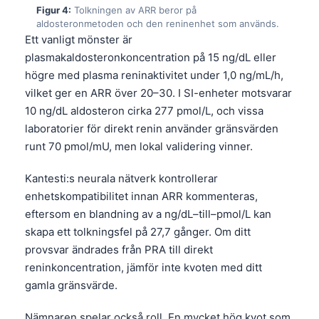
Figur 4:
Tolkningen av ARR beror på
aldosteronmetoden och den reninenhet som används.
Ett vanligt mönster är
plasmakaldosteronkoncentration på 15 ng/dL eller
högre med plasma reninaktivitet under 1,0 ng/mL/h,
vilket ger en ARR över 20–30. I SI-enheter motsvarar
10 ng/dL aldosteron cirka 277 pmol/L, och vissa
laboratorier för direkt renin använder gränsvärden
runt 70 pmol/mU, men lokal validering vinner.
Kantesti:s neurala nätverk kontrollerar
enhetskompatibilitet innan ARR kommenteras,
eftersom en blandning av a ng/dL–till–pmol/L kan
skapa ett tolkningsfel på 27,7 gånger. Om ditt
provsvar ändrades från PRA till direkt
reninkoncentration, jämför inte kvoten med ditt
gamla gränsvärde.
Nämnaren spelar också roll. En mycket hög kvot som