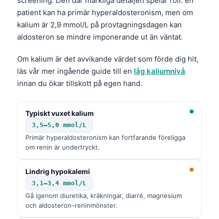
screening. Den där märkliga detaljen spelar roll: en
patient kan ha primär hyperaldosteronism, men om
kalium är 2,9 mmol/L på provtagningsdagen kan
aldosteron se mindre imponerande ut än väntat.
Om kalium är det avvikande värdet som förde dig hit,
läs vår mer ingående guide till en
låg kaliumnivå
innan du ökar tillskott på egen hand.
Typiskt vuxet kalium
3,5–5,0 mmol/L
Primär hyperaldosteronism kan fortfarande föreligga
om renin är undertryckt.
Lindrig hypokalemi
3,1–3,4 mmol/L
Gå igenom diuretika, kräkningar, diarré, magnesium
Norsk bokmål
och aldosteron–reninmönster.
Ślōnskŏ gŏdka