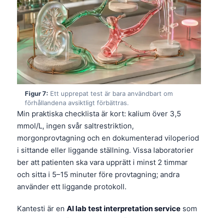
Čeština
日本語
Eesti
Azərbaycan dili
Bosanski
Српски језик
Figur 7:
Ett upprepat test är bara användbart om
Íslenska
förhållandena avsiktligt förbättras.
Min praktiska checklista är kort: kalium över 3,5
Հայերեն
mmol/L, ingen svår saltrestriktion,
Bahasa Indonesia
morgonprovtagning och en dokumenterad viloperiod
हिन्दी
i sittande eller liggande ställning. Vissa laboratorier
ber att patienten ska vara upprätt i minst 2 timmar
Nederlands
och sitta i 5–15 minuter före provtagning; andra
Dansk
använder ett liggande protokoll.
Български
Kantesti är en
AI lab test interpretation service
som
فارسی