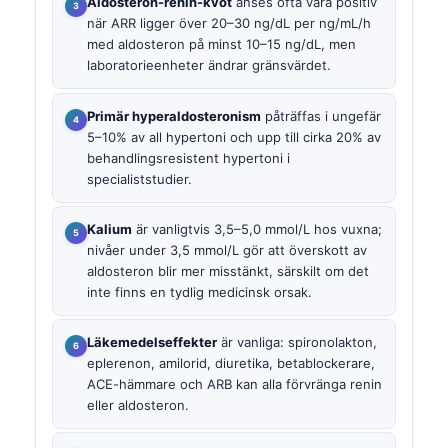
Aldosteron-renin-kvot
anses ofta vara positiv
när ARR ligger över 20–30 ng/dL per ng/mL/h
med aldosteron på minst 10–15 ng/dL, men
laboratorieenheter ändrar gränsvärdet.
Primär hyperaldosteronism
påträffas i ungefär
5–10% av all hypertoni och upp till cirka 20% av
behandlingsresistent hypertoni i
specialiststudier.
Kalium
är vanligtvis 3,5–5,0 mmol/L hos vuxna;
nivåer under 3,5 mmol/L gör att överskott av
aldosteron blir mer misstänkt, särskilt om det
inte finns en tydlig medicinsk orsak.
Läkemedelseffekter
är vanliga: spironolakton,
eplerenon, amilorid, diuretika, betablockerare,
ACE-hämmare och ARB kan alla förvränga renin
eller aldosteron.