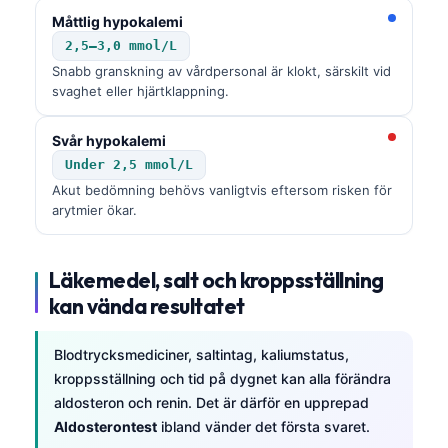
Frysk
Måttlig hypokalemi
2,5–3,0 mmol/L
Esperanto
Snabb granskning av vårdpersonal är klokt, särskilt vid
Беларуская мова
svaghet eller hjärtklappning.
Татар теле
Svår hypokalemi
Кыргызча
Under 2,5 mmol/L
ئۇيغۇرچە
Akut bedömning behövs vanligtvis eftersom risken för
arytmier ökar.
Cebuano
Basa Jawa
Läkemedel, salt och kroppsställning
ພາສາລາວ
kan vända resultatet
Монгол
Afrikaans
Blodtrycksmediciner, saltintag, kaliumstatus,
kroppsställning och tid på dygnet kan alla förändra
العربية المغربية
aldosteron och renin. Det är därför en upprepad
Occitan
Aldosterontest
ibland vänder det första svaret.