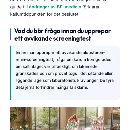
guide till
ändringar av BP-medicin
förklarar
தமிழ்
kaliumtidpunkten för det beslutet.
తెలుగు
मराठी
Vad du bör fråga innan du upprepar
ett avvikande screeningtest
اردو
বাংলা
Innan man upprepar ett avvikande aldosteron–
Shqip
renin-screeningtest, fråga om kalium korrigerades,
Magyar
om saltintaget var tillräckligt, om läkemedel
granskades och om provet togs i det sittande eller
Slovenščina
liggande läge som laboratoriets krav anger. De fyra
한국어
detaljerna förhindrar många falsklarm.
Polski
Lietuvių kalba
Русский
ქართული