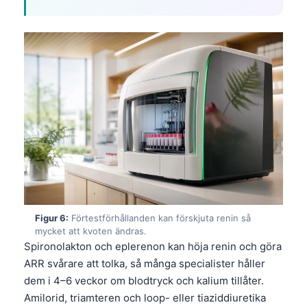
Gàidhlig
Euskara
Македонски јазик
Latviešu valoda
Galego
অসমীয়া
සිංහල
سنڌي
پښتو
Figur 6:
Förtestförhållanden kan förskjuta renin så
Slovenčina
mycket att kvoten ändras.
Spironolakton och eplerenon kan höja renin och göra
Hrvatski
ARR svårare att tolka, så många specialister håller
Suomi
dem i 4–6 veckor om blodtryck och kalium tillåter.
Қазақ тілі
Amilorid, triamteren och loop- eller tiaziddiuretika