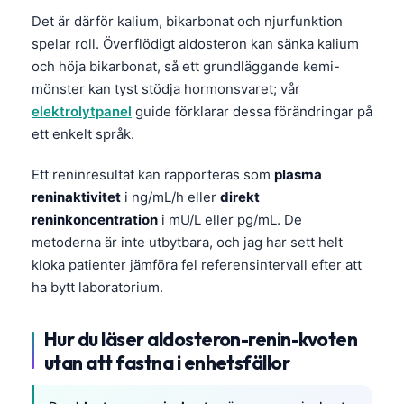
Det är därför kalium, bikarbonat och njurfunktion
spelar roll. Överflödigt aldosteron kan sänka kalium
och höja bikarbonat, så ett grundläggande kemi-
mönster kan tyst stödja hormonsvaret; vår
elektrolytpanel
guide förklarar dessa förändringar på
ett enkelt språk.
Ett reninresultat kan rapporteras som
plasma
reninaktivitet
i ng/mL/h eller
direkt
reninkoncentration
i mU/L eller pg/mL. De
metoderna är inte utbytbara, och jag har sett helt
kloka patienter jämföra fel referensintervall efter att
ha bytt laboratorium.
Hur du läser aldosteron-renin-kvoten
utan att fastna i enhetsfällor