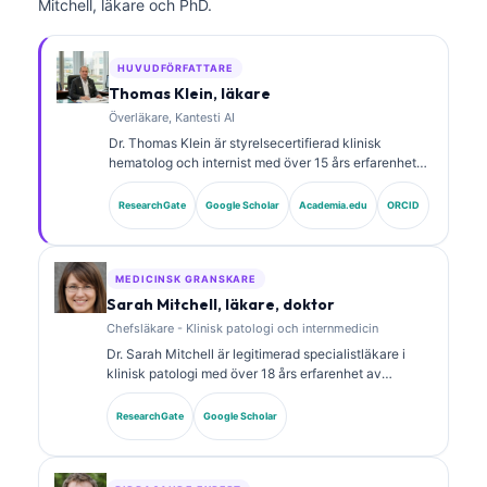
Mitchell, läkare och PhD.
HUVUDFÖRFATTARE
Thomas Klein, läkare
Överläkare, Kantesti AI
Dr. Thomas Klein är styrelsecertifierad klinisk
hematolog och internist med över 15 års erfarenhet
av laboratoriemedicin och AI-assisterad klinisk
analys. Som Chief Medical Officer på Kantesti AI ger
ResearchGate
Google Scholar
Academia.edu
ORCID
han klinisk översyn av den medicinska
noggrannheten hos det proprietära neurala nätverket.
Dr. Klein har publicerat omfattande forskning om
tolkning av biomarkörer och laboratoriediagnostik
MEDICINSK GRANSKARE
inom laboratoriemedicinska områden.
Sarah Mitchell, läkare, doktor
Chefsläkare - Klinisk patologi och internmedicin
Dr. Sarah Mitchell är legitimerad specialistläkare i
klinisk patologi med över 18 års erfarenhet av
laboratoriemedicin och diagnostisk analys. Hon har
specialcertifieringar inom klinisk kemi och har
ResearchGate
Google Scholar
publicerat omfattande forskning om biomarkörpaneler
och laboratorieanalys i klinisk praxis.