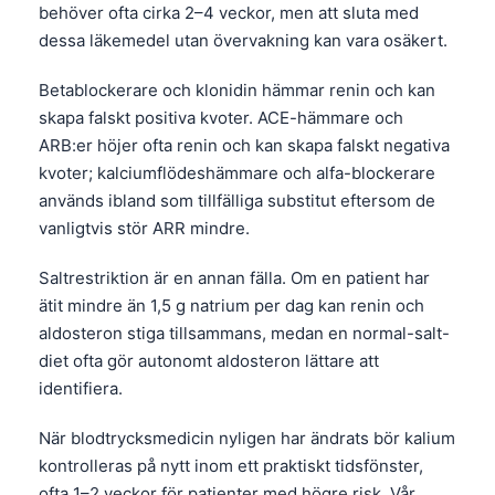
behöver ofta cirka 2–4 veckor, men att sluta med
Català
dessa läkemedel utan övervakning kan vara osäkert.
O‘zbekcha
Betablockerare och klonidin hämmar renin och kan
Українська
skapa falskt positiva kvoter. ACE-hämmare och
አማርኛ
ARB:er höjer ofta renin och kan skapa falskt negativa
Kiswahili
kvoter; kalciumflödeshämmare och alfa-blockerare
ភាសាខ្មែរ
används ibland som tillfälliga substitut eftersom de
vanligtvis stör ARR mindre.
ဗမာစာ
ไทย
Saltrestriktion är en annan fälla. Om en patient har
ätit mindre än 1,5 g natrium per dag kan renin och
Tagalog
aldosteron stiga tillsammans, medan en normal-salt-
Tiếng Việt
diet ofta gör autonomt aldosteron lättare att
Bahasa Melayu
identifiera.
മലയാളം
När blodtrycksmedicin nyligen har ändrats bör kalium
ಕನ್ನಡ
kontrolleras på nytt inom ett praktiskt tidsfönster,
ગુજરાતી
ofta 1–2 veckor för patienter med högre risk. Vår