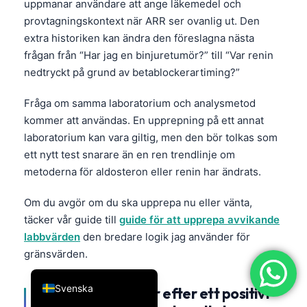
uppmanar användare att ange läkemedel och
简体中文
provtagningskontext när ARR ser ovanlig ut. Den
extra historiken kan ändra den föreslagna nästa
Română
frågan från “Har jag en binjuretumör?” till “Var renin
Türkçe
nedtryckt på grund av betablockerartiming?”
Ελληνικά
Fråga om samma laboratorium och analysmetod
Português
kommer att användas. En upprepning på ett annat
Español
laboratorium kan vara giltig, men den bör tolkas som
Italiano
ett nytt test snarare än en ren trendlinje om
metoderna för aldosteron eller renin har ändrats.
עִבְרִית
Français
Om du avgör om du ska upprepa nu eller vänta,
täcker vår guide till
guide för att upprepa avvikande
العربية
labbvärden
den bredare logik jag använder för
Deutsch
gränsvärden.
English
Svenska
Bekräftande tester efter ett positivt