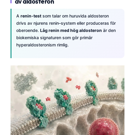
av aldosteron
A
renin-test
som talar om huruvida aldosteron
drivs av njurens renin–system eller produceras för
oberoende.
Låg renin med hög aldosteron
är den
biokemiska signaturen som gör primär
hyperaldosteronism rimlig.