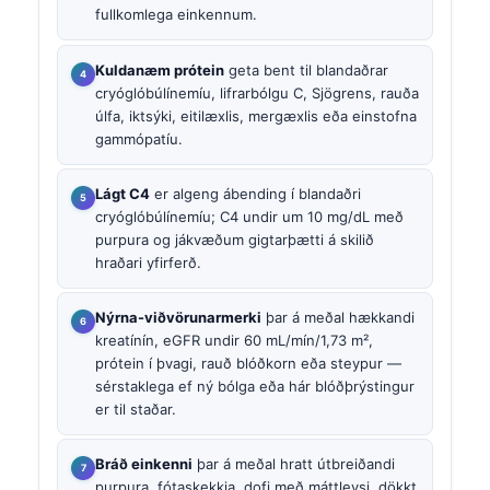
fullkomlega einkennum.
Kuldanæm prótein
geta bent til blandaðrar
cryóglóbúlínemíu, lifrarbólgu C, Sjögrens, rauða
úlfa, iktsýki, eitilæxlis, mergæxlis eða einstofna
gammópatíu.
Lágt C4
er algeng ábending í blandaðri
cryóglóbúlínemíu; C4 undir um 10 mg/dL með
purpura og jákvæðum gigtarþætti á skilið
hraðari yfirferð.
Nýrna-viðvörunarmerki
þar á meðal hækkandi
kreatínín, eGFR undir 60 mL/mín/1,73 m²,
prótein í þvagi, rauð blóðkorn eða steypur —
sérstaklega ef ný bólga eða hár blóðþrýstingur
er til staðar.
Bráð einkenni
þar á meðal hratt útbreiðandi
purpura, fótaskekkja, dofi með máttleysi, dökkt