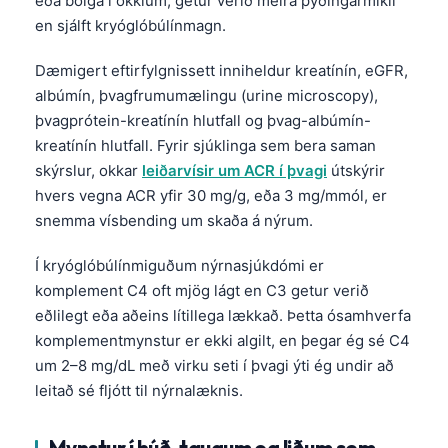
Dæmigert eftirfylgnissett inniheldur kreatínín, eGFR,
albúmín, þvagfrumumælingu (urine microscopy),
þvagprótein-kreatínín hlutfall og þvag-albúmín-
kreatínín hlutfall. Fyrir sjúklinga sem bera saman
skýrslur, okkar
leiðarvísir um ACR í þvagi
útskýrir
hvers vegna ACR yfir 30 mg/g, eða 3 mg/mmól, er
snemma vísbending um skaða á nýrum.
Í kryóglóbúlínmiguðum nýrnasjúkdómi er
komplement C4 oft mjög lágt en C3 getur verið
eðlilegt eða aðeins lítillega lækkað. Þetta ósamhverfa
komplementmynstur er ekki algilt, en þegar ég sé C4
um 2–8 mg/dL með virku seti í þvagi ýti ég undir að
leitað sé fljótt til nýrnalæknis.
Norsk bokmål
Mynstur í húð, taugum og liðum sem
Ślōnskŏ gŏdka
læknar leita að