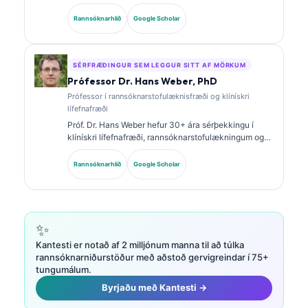
rannsóknarstofulækningum og greiningargreiningu.
Hún er með sérsviðsvottanir í klínískri efnafræði og
Rannsóknarhlið
Google Scholar
hefur birt mikið um lífmerkjasnið og
rannsóknarstofugreiningu í klínískri framkvæmd.
SÉRFRÆÐINGUR SEM LEGGUR SITT AF MÖRKUM
Prófessor Dr. Hans Weber, PhD
Prófessor í rannsóknarstofulæknisfræði og klínískri
lífefnafræði
Próf. Dr. Hans Weber hefur 30+ ára sérþekkingu í
klínískri lífefnafræði, rannsóknarstofulækningum og
rannsóknum á lífmerkjum. Fyrrverandi forseti þýska
félagsins um klíníska efnafræði, hann sérhæfir sig í
Rannsóknarhlið
Google Scholar
greiningu á greiningarsniðum, staðlaðri notkun
lífmerkja og rannsóknarstofulækningum með aðstoð
gervigreindar.
✨
Kantesti er notað af 2 milljónum manna til að túlka
rannsóknarniðurstöður með aðstoð gervigreindar í 75+
tungumálum.
Byrjaðu með Kantesti →