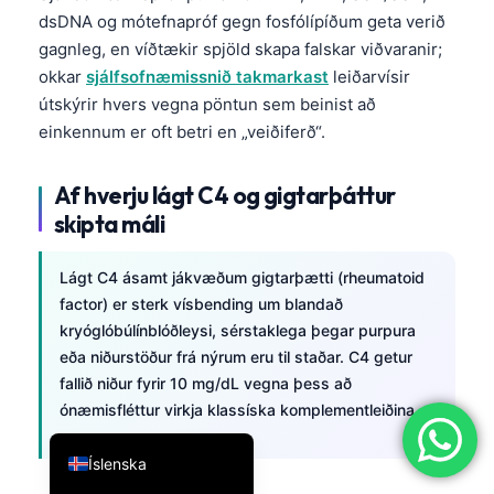
útskýrir hvers vegna pöntun sem beinist að
简体中文
einkennum er oft betri en „veiðiferð“.
Română
Af hverju lágt C4 og gigtarþáttur
Türkçe
skipta máli
Ελληνικά
Português
Lágt C4 ásamt jákvæðum gigtarþætti (rheumatoid
Español
factor) er sterk vísbending um blandað
kryóglóbúlínblóðleysi, sérstaklega þegar purpura
Italiano
eða niðurstöður frá nýrum eru til staðar. C4 getur
עִבְרִית
fallið niður fyrir 10 mg/dL vegna þess að
ónæmisfléttur virkja klassíska komplementleiðina.
Français
العربية
Deutsch
English
Íslenska