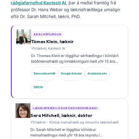
ráðgjafarnefnd Kantesti AI
, þar á meðal framlög frá
prófessor Dr. Hans Weber og læknisfræðilega umsögn
eftir Dr. Sarah Mitchell, lækni, PhD.
AÐALHÖFUNDUR
Tómas Klein, læknir
Yfirlæknir, Kantesti AI
Dr. Thomas Klein er löggiltur sérfræðingur í klínískri
blóðmeinafræði og innlækningum með yfir 15 ára
reynslu af rannsóknarstofulækningum og greiningu
með aðstoð gervigreindar. Sem læknisforstjóri hjá
Rannsóknarhlið
Google Scholar
Academia.edu
Kantesti AI hefur hann klínískt eftirlit með
læknisfræðilegri nákvæmni sérhannaðs taugakerfis.
ORCID
Dr. Klein hefur birt greinar um túlkun lífmerkja og
rannsóknarstofugreiningar.
LÆKNISFRÆÐILEGUR ENDURSKOÐANDI
Sara Mitchell, læknir, doktor
Yfirlæknir - Klínísk meinafræði og innvortis læknisfræði
Dr. Sarah Mitchell er löggiltur klínískur
meinafræðingur með yfir 18 ára reynslu í