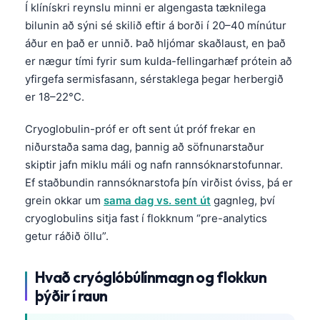
Í klínískri reynslu minni er algengasta tæknilega
bilunin að sýni sé skilið eftir á borði í 20–40 mínútur
áður en það er unnið. Það hljómar skaðlaust, en það
er nægur tími fyrir sum kulda-fellingarhæf prótein að
yfirgefa sermisfasann, sérstaklega þegar herbergið
er 18–22°C.
Cryoglobulin-próf er oft sent út próf frekar en
niðurstaða sama dag, þannig að söfnunarstaður
skiptir jafn miklu máli og nafn rannsóknarstofunnar.
Ef staðbundin rannsóknarstofa þín virðist óviss, þá er
grein okkar um
sama dag vs. sent út
gagnleg, því
cryoglobulins sitja fast í flokknum “pre-analytics
getur ráðið öllu”.
Hvað cryóglóbúlínmagn og flokkun
þýðir í raun