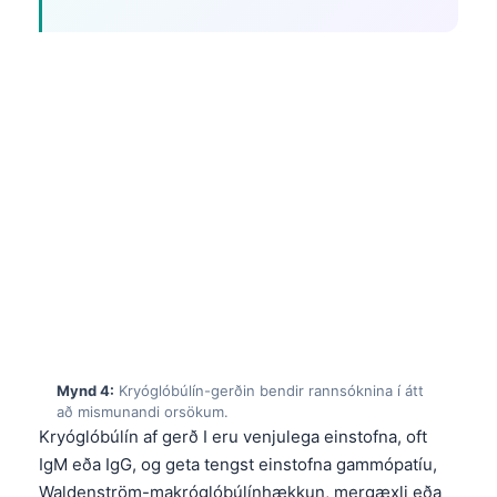
Mynd 4:
Kryóglóbúlín-gerðin bendir rannsóknina í átt
að mismunandi orsökum.
Kryóglóbúlín af gerð I eru venjulega einstofna, oft
IgM eða IgG, og geta tengst einstofna gammópatíu,
Waldenström-makróglóbúlínhækkun, mergæxli eða
eitilæxli. Klíníska mynstrið getur falið í sér