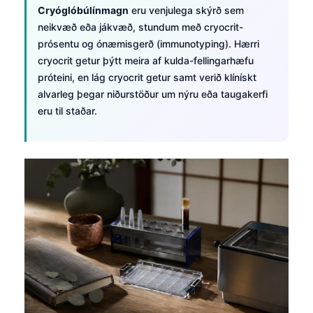
Cryóglóbúlínmagn
eru venjulega skýrð sem
neikvæð eða jákvæð, stundum með cryocrit-
prósentu og ónæmisgerð (immunotyping). Hærri
cryocrit getur þýtt meira af kulda-fellingarhæfu
próteini, en lág cryocrit getur samt verið klínískt
alvarleg þegar niðurstöður um nýru eða taugakerfi
eru til staðar.