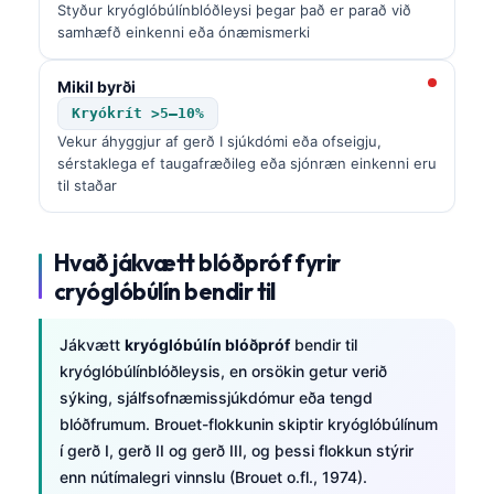
Styður kryóglóbúlínblóðleysi þegar það er parað við
samhæfð einkenni eða ónæmismerki
Mikil byrði
Kryókrít >5–10%
Vekur áhyggjur af gerð I sjúkdómi eða ofseigju,
sérstaklega ef taugafræðileg eða sjónræn einkenni eru
til staðar
Hvað jákvætt blóðpróf fyrir
cryóglóbúlín bendir til
Jákvætt
kryóglóbúlín blóðpróf
bendir til
kryóglóbúlínblóðleysis, en orsökin getur verið
sýking, sjálfsofnæmissjúkdómur eða tengd
blóðfrumum. Brouet-flokkunin skiptir kryóglóbúlínum
í gerð I, gerð II og gerð III, og þessi flokkun stýrir
enn nútímalegri vinnslu (Brouet o.fl., 1974).