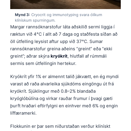
Mynd 3:
Cryocrit og immunotyping svara ólíkum
klínískum spurningum.
Margar rannsóknarstofur láta aðskilið sermi liggja í
ræktun við 4°C í allt að 7 daga og staðfesta síðan að
öll útfelling leysist aftur upp við 37°C. Sumar
rannsóknarstofur greina aðeins “greint” eða “ekki
greint”; aðrar skýra
kryókrít
, hlutfall af rúmmáli
sermis sem útfellingin hertekur.
Kryókrít yfir 1% er almennt talið jákvætt, en ég myndi
varast að raða alvarleika sjúkdóms eingöngu út frá
kryókrít. Sjúklingur með 0.8–2% blandaða
kryóglóbúlína og virkar rauðar frumur í þvagi gæti
þurft hraðari eftirfylgni en einhver með 6% og engin
líffæramerki.
Flokkunin er þar sem niðurstaðan verður klínískt