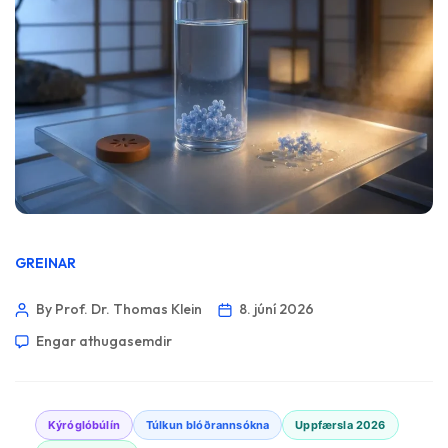
GREINAR
By Prof. Dr. Thomas Klein
8. júní 2026
Engar athugasemdir
Kýróglóbúlín
Túlkun blóðrannsókna
Uppfærsla 2026