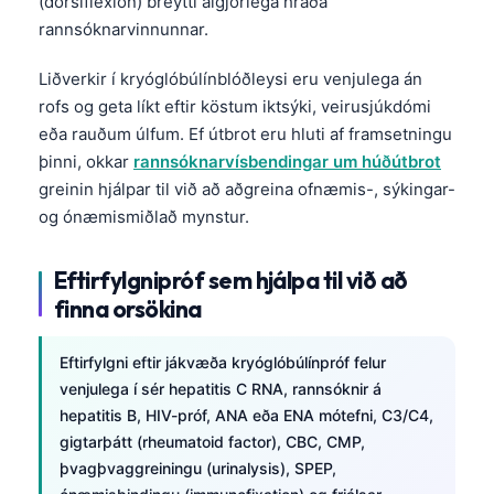
Liðverkir í kryóglóbúlínblóðleysi eru venjulega án
Català
rofs og geta líkt eftir köstum iktsýki, veirusjúkdómi
O‘zbekcha
eða rauðum úlfum. Ef útbrot eru hluti af framsetningu
Українська
þinni, okkar
rannsóknarvísbendingar um húðútbrot
አማርኛ
greinin hjálpar til við að aðgreina ofnæmis-, sýkingar-
og ónæmismiðlað mynstur.
Kiswahili
ភាសាខ្មែរ
Eftirfylgnipróf sem hjálpa til við að
ဗမာစာ
finna orsökina
ไทย
Eftirfylgni eftir jákvæða kryóglóbúlínpróf felur
Tagalog
venjulega í sér hepatitis C RNA, rannsóknir á
Tiếng Việt
hepatitis B, HIV-próf, ANA eða ENA mótefni, C3/C4,
gigtarþátt (rheumatoid factor), CBC, CMP,
Bahasa Melayu
þvagþvaggreiningu (urinalysis), SPEP,
മലയാളം
ónæmisbindingu (immunofixation) og frjálsar
ಕನ್ನಡ
léttkeðjur í sermi. Þessar rannsóknir flokka
sýkingar-, sjálfsofnæmis-, nýrna- og einstofna
ગુજરાતી