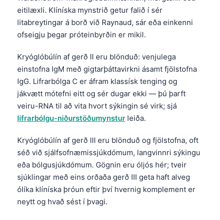
litabreytingar á borð við Raynaud, sár eða einkenni
ofseigju þegar próteinbyrðin er mikil.
Kryóglóbúlín af gerð II eru blönduð: venjulega
einstofna IgM með gigtarþáttavirkni ásamt fjölstofna
IgG. Lifrarbólga C er áfram klassísk tenging og
jákvætt mótefni eitt og sér dugar ekki — þú þarft
veiru-RNA til að vita hvort sýkingin sé virk; sjá
lifrarbólgu-niðurstöðumynstur
leiða.
Kryóglóbúlín af gerð III eru blönduð og fjölstofna, oft
séð við sjálfsofnæmissjúkdómum, langvinnri sýkingu
eða bólgusjúkdómum. Gögnin eru óljós hér; tveir
sjúklingar með eins orðaða gerð III geta haft alveg
ólíka klíníska þróun eftir því hvernig komplement er
neytt og hvað sést í þvagi.
Einkenni sem gera jákvæða niðurstöðu