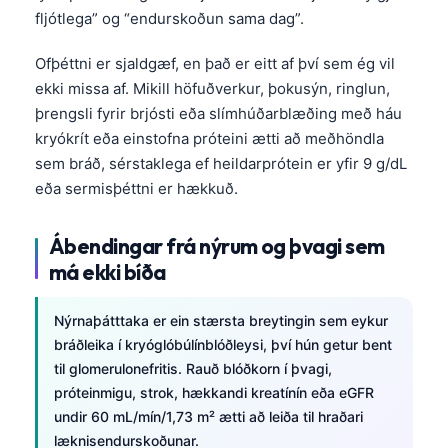
Ofþéttni er sjaldgæf, en það er eitt af því sem ég vil
ekki missa af. Mikill höfuðverkur, þokusýn, ringlun,
þrengsli fyrir brjósti eða slímhúðarblæðing með háu
kryókrít eða einstofna próteini ætti að meðhöndla
sem bráð, sérstaklega ef heildarprótein er yfir 9 g/dL
eða sermisþéttni er hækkuð.
Ábendingar frá nýrum og þvagi sem
má ekki bíða
Nýrnaþátttaka er ein stærsta breytingin sem eykur
bráðleika í kryóglóbúlínblóðleysi, því hún getur bent
til glomerulonefritis. Rauð blóðkorn í þvagi,
próteinmigu, strok, hækkandi kreatínín eða eGFR
undir 60 mL/mín/1,73 m² ætti að leiða til hraðari
læknisendurskoðunar.