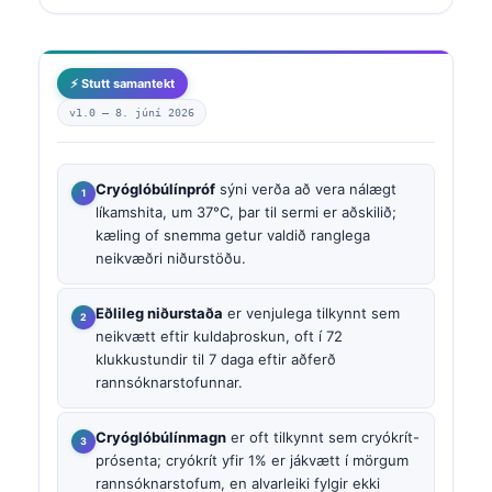
⚡ Stutt samantekt
v1.0 —
8. júní 2026
Cryóglóbúlínpróf
sýni verða að vera nálægt
líkamshita, um 37°C, þar til sermi er aðskilið;
kæling of snemma getur valdið ranglega
neikvæðri niðurstöðu.
Eðlileg niðurstaða
er venjulega tilkynnt sem
neikvætt eftir kuldaþroskun, oft í 72
klukkustundir til 7 daga eftir aðferð
rannsóknarstofunnar.
Cryóglóbúlínmagn
er oft tilkynnt sem cryókrít-
prósenta; cryókrít yfir 1% er jákvætt í mörgum
rannsóknarstofum, en alvarleiki fylgir ekki