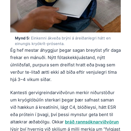
Mynd 5:
Einkenni ákveða brýni á áreiðanlegri hátt en
einungis kryókrít-prósenta.
Ég hef mestar áhyggjur þegar sagan breytist yfir daga
frekar en mánuði. Nýtt fótaskekkjuástand, nýtt
úlnliðsfall, purpura sem dreifist hratt eða þvag sem
verður te-litað ætti ekki að bíða eftir venjulegri tíma
hjá 3–4 vikum síðar.
Kantesti gervigreindarviðvörun merkir niðurstöður
um kryóglóbúlín sterkari þegar þær safnast saman
við hækkun á kreatíníni, lágt C4, blóðleysi, hátt ESR
eða prótein í þvagi, því þessi mynstur geta bent til
altækrar æðabólgu. Okkar
bráð rannsóknarviðvörun
lýsir því hvernig við skiljum á milli merkja um “fylgjast
fljótlega” og “endurskoðun sama dag”.