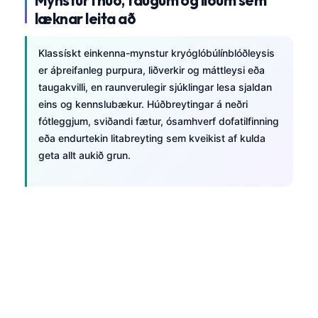
Frysk
Klassískt einkenna-mynstur kryóglóbúlínblóðleysis
Esperanto
er áþreifanleg purpura, liðverkir og máttleysi eða
Беларуская мова
taugakvilli, en raunverulegir sjúklingar lesa sjaldan
eins og kennslubækur. Húðbreytingar á neðri
Татар теле
fótleggjum, sviðandi fætur, ósamhverf dofatilfinning
Кыргызча
eða endurtekin litabreyting sem kveikist af kulda
ئۇيغۇرچە
geta allt aukið grun.
Cebuano
Basa Jawa
ພາສາລາວ
Монгол
Afrikaans
العربية المغربية
Occitan