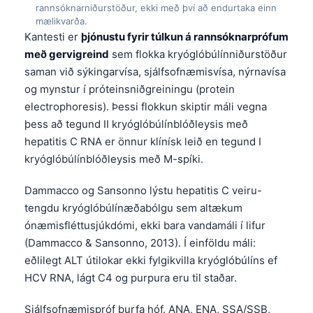
Čeština
saman við sýkingarvísa, sjálfsofnæmisvísa, nýrnavísa
og mynstur í próteinsniðgreiningu (protein
日本語
electrophoresis). Þessi flokkun skiptir máli vegna
Eesti
þess að tegund II kryóglóbúlínblóðleysis með
Azərbaycan dili
hepatitis C RNA er önnur klínísk leið en tegund I
Bosanski
kryóglóbúlínblóðleysis með M-spíki.
Svenska
Dammacco og Sansonno lýstu hepatitis C veiru-
Српски језик
tengdu kryóglóbúlínæðabólgu sem altækum
ónæmisfléttusjúkdómi, ekki bara vandamáli í lifur
Հայերեն
(Dammacco & Sansonno, 2013). Í einföldu máli:
Bahasa Indonesia
eðlilegt ALT útilokar ekki fylgikvilla kryóglóbúlíns ef
हिन्दी
HCV RNA, lágt C4 og purpura eru til staðar.
Nederlands
Sjálfsofnæmispróf þurfa hóf. ANA, ENA, SSA/SSB,
Dansk
dsDNA og mótefnapróf gegn fosfólípíðum geta verið
Български
gagnleg, en víðtækir spjöld skapa falskar viðvaranir;
okkar
sjálfsofnæmissnið takmarkast
leiðarvísir
فارسی