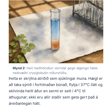
Mynd 2:
Heit meðhöndlun verndar gegn algengri falsk-
neikvæðri cryoglobulin-niðurstöðu.
Þetta er skrýtna atriðið sem sjúklingar muna. Hægt er
að taka sýnið í forhitnaðan búnað, flytja í 37°C íláti og
skilvinda heitt áður en sermi er sett í 4°C til
athugunar; ekki eru allir staðir sem geta gert það á
áreiðanlegan hátt.