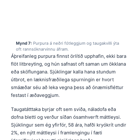
Gàidhlig
Euskara
Македонски јазик
Mynd 7:
Purpura á neðri fótleggjum og taugakvilli ýta
Latviešu valoda
oft rannsóknarvinnu áfram.
Áþreifanleg purpura finnst örlítið upphafin, ekki bara
Galego
flöt litbreyting, og hún safnast oft saman um ökklana
অসমীয়া
eða sköflungana. Sjúklingar kalla hana stundum
útbrot, en læknisfræðilega spurningin er hvort
සිංහල
smáæðar séu að leka vegna þess að ónæmisfléttur
سنڌي
festast í æðaveggjum.
پښتو
Taugatátttaka byrjar oft sem sviða, náladofa eða
dofna bletti og verður síðan ósamhverft máttleysi.
Slovenčina
Sjúklingur sem ég yfirfór, 58 ára, hafði kryókrít undir
Hrvatski
2%, en nýtt máttleysi í framlengingu í fæti
(dorsiflexion) breytti algjörlega hraða
Suomi
rannsóknarvinnunnar.
Қазақ тілі