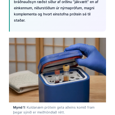
bráðnauðsyn ræðst síður af orðinu “jákvætt” en af
einkennum, niðurstöðum úr nýrnaprófum, magni
komplementa og hvort einstofna prótein sé til
staðar.
Mynd 1:
Kuldanæm prótein geta aðeins komið fram
þegar sýnið er meðhöndlað rétt.