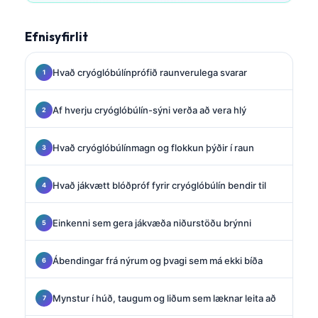
Efnisyfirlit
Hvað cryóglóbúlínprófið raunverulega svarar
Af hverju cryóglóbúlín-sýni verða að vera hlý
Hvað cryóglóbúlínmagn og flokkun þýðir í raun
Hvað jákvætt blóðpróf fyrir cryóglóbúlín bendir til
Einkenni sem gera jákvæða niðurstöðu brýnni
Ábendingar frá nýrum og þvagi sem má ekki bíða
Mynstur í húð, taugum og liðum sem læknar leita að