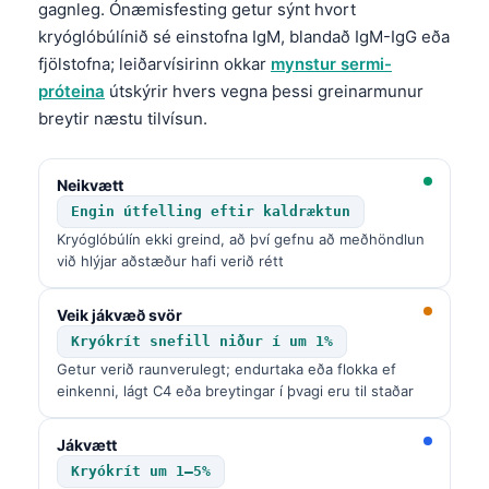
gagnleg. Ónæmisfesting getur sýnt hvort
kryóglóbúlínið sé einstofna IgM, blandað IgM-IgG eða
fjölstofna; leiðarvísirinn okkar
mynstur sermi-
próteina
útskýrir hvers vegna þessi greinarmunur
breytir næstu tilvísun.
Neikvætt
Engin útfelling eftir kaldræktun
Kryóglóbúlín ekki greind, að því gefnu að meðhöndlun
við hlýjar aðstæður hafi verið rétt
Veik jákvæð svör
Kryókrít snefill niður í um 1%
Getur verið raunverulegt; endurtaka eða flokka ef
einkenni, lágt C4 eða breytingar í þvagi eru til staðar
Jákvætt
Kryókrít um 1–5%