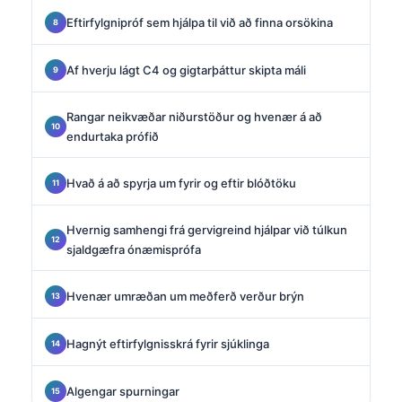
Eftirfylgnipróf sem hjálpa til við að finna orsökina
Af hverju lágt C4 og gigtarþáttur skipta máli
Rangar neikvæðar niðurstöður og hvenær á að
endurtaka prófið
Hvað á að spyrja um fyrir og eftir blóðtöku
Hvernig samhengi frá gervigreind hjálpar við túlkun
sjaldgæfra ónæmisprófa
Hvenær umræðan um meðferð verður brýn
Hagnýt eftirfylgnisskrá fyrir sjúklinga
Algengar spurningar