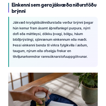
brýnni
Jákvæð kryóglóbúlínniðurstaða verður brýnni þegar
hún kemur fram ásamt áþreifanlegri purpura, nýrri
dofi eða máttleysi, dökku þvagi, bólgu, háum
blóðþrýstingi, sjónrænum einkennum eða mæði.
Þessi einkenni benda til virkra fylgikvilla í æðum,
taugum, nýrum eða ofseigju frekar en
tilviljunarkenndrar rannsóknarstofuuppgötvunar.