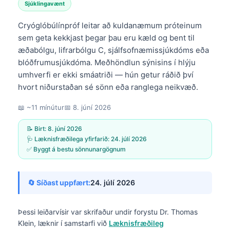
Sjúklingavænt
Cryóglóbúlínpróf leitar að kuldanæmum próteinum
sem geta kekkjast þegar þau eru kæld og bent til
æðabólgu, lifrarbólgu C, sjálfsofnæmissjúkdóms eða
blóðfrumusjúkdóma. Meðhöndlun sýnisins í hlýju
umhverfi er ekki smáatriði — hún getur ráðið því
hvort niðurstaðan sé sönn eða ranglega neikvæð.
📖 ~11 mínútur
📅
8. júní 2026
📝 Birt:
8. júní 2026
🩺 Læknisfræðilega yfirfarið:
24. júlí 2026
✅ Byggt á bestu sönnunargögnum
🔄 Síðast uppfært:
24. júlí 2026
Þessi leiðarvísir var skrifaður undir forystu
Dr. Thomas
Klein, læknir
í samstarfi við
Læknisfræðileg