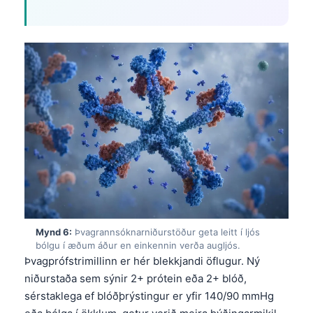
Mynd 6:
Þvagrannsóknarniðurstöður geta leitt í ljós
bólgu í æðum áður en einkennin verða augljós.
Þvagprófstrimillinn er hér blekkjandi öflugur. Ný
niðurstaða sem sýnir 2+ prótein eða 2+ blóð,
sérstaklega ef blóðþrýstingur er yfir 140/90 mmHg
eða bólga í ökklum, getur verið meira þýðingarmikil
en sjálft kryóglóbúlínmagn.