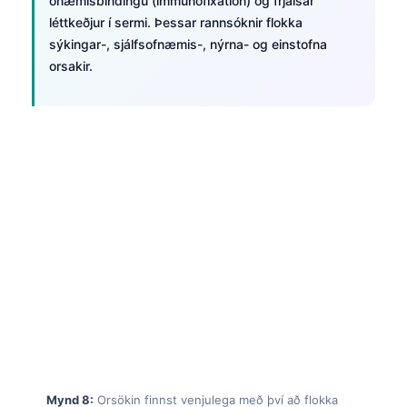
orsakir.
தமிழ்
తెలుగు
मराठी
اردو
বাংলা
Shqip
Magyar
Slovenščina
한국어
Polski
Mynd 8:
Orsökin finnst venjulega með því að flokka
Lietuvių kalba
rannsóknarniðurstöður, ekki með því að endurtaka einn
Русский
mælikvarða.
Kantesti er
þjónustu fyrir túlkun á rannsóknarprófum
ქართული
með gervigreind
sem flokka kryóglóbúlínniðurstöður