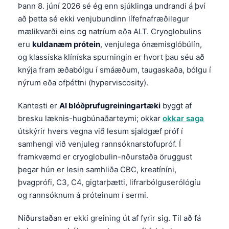
Þann 8. júní 2026 sé ég enn sjúklinga undrandi á því
að þetta sé ekki venjubundinn lífefnafræðilegur
mælikvarði eins og natríum eða ALT. Cryoglobulins
eru
kuldanæm prótein
, venjulega ónæmisglóbúlín,
og klassíska klíníska spurningin er hvort þau séu að
knýja fram æðabólgu í smáæðum, taugaskaða, bólgu í
nýrum eða ofþéttni (hyperviscosity).
Kantesti er
AI blóðprufugreiningartæki
byggt af
bresku læknis-hugbúnaðarteymi; okkar
okkar saga
útskýrir hvers vegna við lesum sjaldgæf próf í
samhengi við venjuleg rannsóknarstofupróf. Í
framkvæmd er cryoglobulin-nðurstaða öruggust
þegar hún er lesin samhliða CBC, kreatíníni,
þvagprófi, C3, C4, gigtarþætti, lifrarbólguserólógíu
og rannsóknum á próteinum í sermi.
Niðurstaðan er ekki greining út af fyrir sig. Til að fá