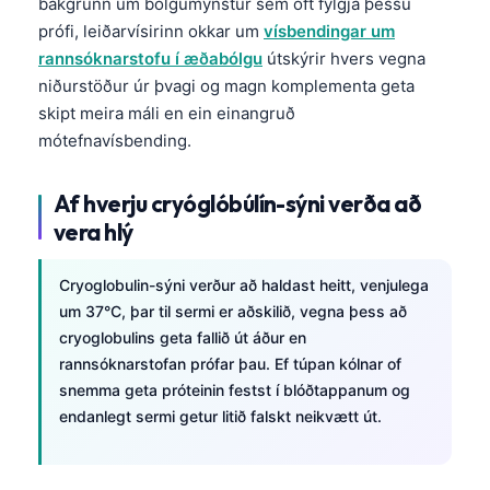
bakgrunn um bólgumynstur sem oft fylgja þessu
prófi, leiðarvísirinn okkar um
vísbendingar um
rannsóknarstofu í æðabólgu
útskýrir hvers vegna
niðurstöður úr þvagi og magn komplementa geta
skipt meira máli en ein einangruð
mótefnavísbending.
Af hverju cryóglóbúlín-sýni verða að
vera hlý
Cryoglobulin-sýni verður að haldast heitt, venjulega
um 37°C, þar til sermi er aðskilið, vegna þess að
cryoglobulins geta fallið út áður en
rannsóknarstofan prófar þau. Ef túpan kólnar of
snemma geta próteinin festst í blóðtappanum og
endanlegt sermi getur litið falskt neikvætt út.