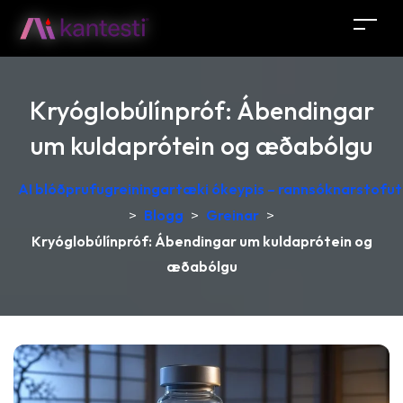
Kryóglobúlínpróf: Ábendingar
um kuldaprótein og æðabólgu
AI blóðprufugreiningartæki ókeypis – rannsóknarstofutú
>
Blogg
>
Greinar
>
Kryóglobúlínpróf: Ábendingar um kuldaprótein og
æðabólgu