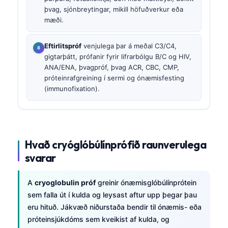
þvag, sjónbreytingar, mikill höfuðverkur eða
mæði.
Eftirlitspróf
venjulega þar á meðal C3/C4,
gigtarþátt, prófanir fyrir lifrarbólgu B/C og HIV,
ANA/ENA, þvagpróf, þvag ACR, CBC, CMP,
próteinrafgreining í sermi og ónæmisfesting
(immunofixation).
Hvað cryóglóbúlínprófið raunverulega
svarar
A
cryoglobulin próf
greinir ónæmisglóbúlínprótein
sem falla út í kulda og leysast aftur upp þegar þau
eru hituð. Jákvæð niðurstaða bendir til ónæmis- eða
próteinsjúkdóms sem kveikist af kulda, og