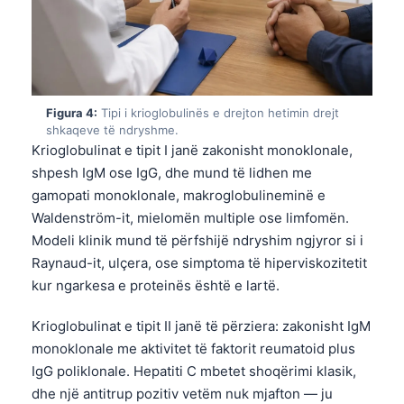
Figura 4:
Tipi i krioglobulinës e drejton hetimin drejt
shkaqeve të ndryshme.
Krioglobulinat e tipit I janë zakonisht monoklonale,
shpesh IgM ose IgG, dhe mund të lidhen me
gamopati monoklonale, makroglobulineminë e
Waldenström-it, mielomën multiple ose limfomën.
Modeli klinik mund të përfshijë ndryshim ngjyror si i
Raynaud-it, ulçera, ose simptoma të hiperviskozitetit
kur ngarkesa e proteinës është e lartë.
Krioglobulinat e tipit II janë të përziera: zakonisht IgM
monoklonale me aktivitet të faktorit reumatoid plus
IgG poliklonale. Hepatiti C mbetet shoqërimi klasik,
dhe një antitrup pozitiv vetëm nuk mjafton — ju