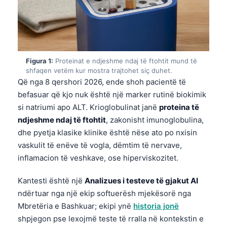
Figura 1:
Proteinat e ndjeshme ndaj të ftohtit mund të
shfaqen vetëm kur mostra trajtohet siç duhet.
Që nga 8 qershori 2026, ende shoh pacientë të
befasuar që kjo nuk është një marker rutinë biokimik
si natriumi apo ALT. Krioglobulinat janë
proteina të
ndjeshme ndaj të ftohtit
, zakonisht imunoglobulina,
dhe pyetja klasike klinike është nëse ato po nxisin
vaskulit të enëve të vogla, dëmtim të nervave,
inflamacion të veshkave, ose hiperviskozitet.
Kantesti është një
Analizues i testeve të gjakut AI
ndërtuar nga një ekip softuerësh mjekësorë nga
Mbretëria e Bashkuar; ekipi ynë
historia jonë
shpjegon pse lexojmë teste të rralla në kontekstin e