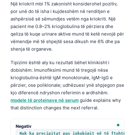
Një kriokrit mbi 1% zakonisht konsiderohet pozitiv,
por unë do të isha i kujdesshëm në renditjen e
ashpërsisë së sëmundjes vetëm nga kriokriti. Një
pacient me 0.8–2% krioglobulina të përziera dhe
qeliza të kuqe urinare aktive mund të ketë nevojë për
vëmendje më të shpejtë sesa dikush me 6% dhe pa
shenja të organeve.
Tipizimi është aty ku rezultati bëhet klinikisht i
dobishëm. Imunofiksimi mund të tregojë nëse
krioglobulina është IgM monoklonale, IgM-IgG e
përzier, ose poliklonale; udhëzuesi ynë shpjegon pse
kjo diferencë ndryshon referimin e ardhshëm.
modele të proteinave në serum
guide explains why
that distinction changes the next referral.
Negativ
Nuk ka precipitat pas inkubimit në të ftohtë