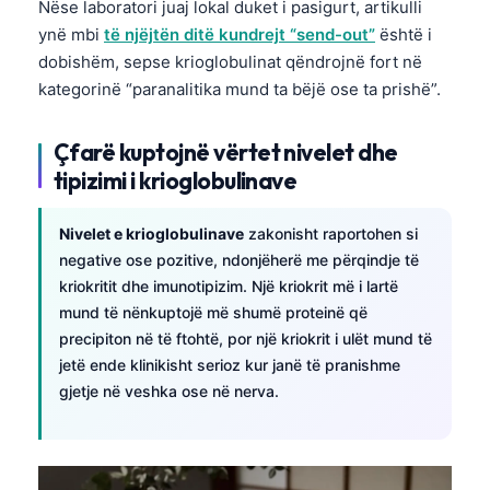
Nëse laboratori juaj lokal duket i pasigurt, artikulli
ynë mbi
të njëjtën ditë kundrejt “send-out”
është i
dobishëm, sepse krioglobulinat qëndrojnë fort në
kategorinë “paranalitika mund ta bëjë ose ta prishë”.
Çfarë kuptojnë vërtet nivelet dhe
tipizimi i krioglobulinave
Nivelet e krioglobulinave
zakonisht raportohen si
negative ose pozitive, ndonjëherë me përqindje të
kriokritit dhe imunotipizim. Një kriokrit më i lartë
mund të nënkuptojë më shumë proteinë që
precipiton në të ftohtë, por një kriokrit i ulët mund të
jetë ende klinikisht serioz kur janë të pranishme
gjetje në veshka ose në nerva.