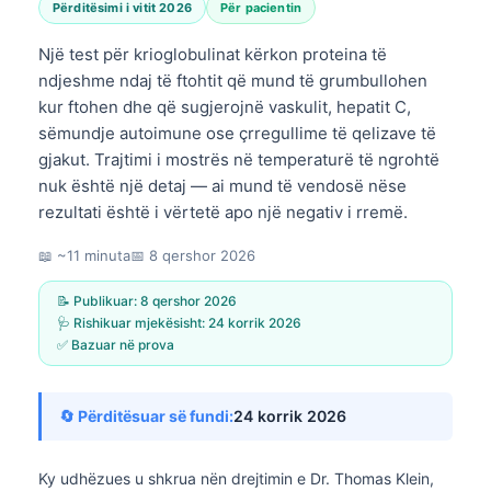
Përditësimi i vitit 2026
Për pacientin
Një test për krioglobulinat kërkon proteina të
ndjeshme ndaj të ftohtit që mund të grumbullohen
kur ftohen dhe që sugjerojnë vaskulit, hepatit C,
sëmundje autoimune ose çrregullime të qelizave të
gjakut. Trajtimi i mostrës në temperaturë të ngrohtë
nuk është një detaj — ai mund të vendosë nëse
rezultati është i vërtetë apo një negativ i rremë.
📖 ~11 minuta
📅
8 qershor 2026
📝 Publikuar:
8 qershor 2026
🩺 Rishikuar mjekësisht:
24 korrik 2026
✅ Bazuar në prova
🔄 Përditësuar së fundi:
24 korrik 2026
Ky udhëzues u shkrua nën drejtimin e
Dr. Thomas Klein,