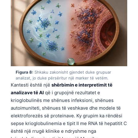
日本語
Eesti
Azərbaycan dili
Bosanski
Svenska
Српски језик
Íslenska
Figura 8:
Shkaku zakonisht gjendet duke grupuar
Հայերեն
analizat, jo duke përsëritur një marker të vetëm.
Bahasa Indonesia
Kantesti është një
shërbimin e interpretimit të
analizave të AI
që i grupojnë rezultatet e
हिन्दी
krioglobulinës me shënues infeksioni, shënues
Nederlands
autoimuniteti, shënues të veshkave dhe modele të
Dansk
elektroforezës së proteinave. Ky grupim ka rëndësi
sepse krioglobulinemia e tipit II me RNA të hepatitit C
Български
është një rrugë klinike e ndryshme nga
فارسی