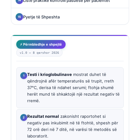
Listë praktike kontrolli pasuese për pacientët
Pyetje të Shpeshta
⚡ Përmbledhje e shpejtë
v1.0 —
8 qershor 2026
Testi i krioglobulinave
mostrat duhet të
qëndrojnë afër temperaturës së trupit, rreth
37°C, derisa të ndahet serumi; ftohja shumë
herët mund të shkaktojë një rezultat negativ të
rremë.
Rezultat normal
zakonisht raportohet si
negativ pas inkubimit në të ftohtë, shpesh për
72 orë deri në 7 ditë, në varësi të metodës së
laboratorit.