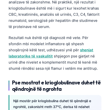
analizave të zakonshme. Në praktikë, një rezultat i
krioglobulinave është më i sigurt kur lexohet krahas
CBC, kreatininës, analizës së urinës, C3, C4, faktorit
reumatoid, serologjisë për hepatitin dhe studimeve
të proteinave në serum.
Rezultati nuk është një diagnozë më vete. Për
sfondin mbi modelet inflamatore që shpesh
shoqërojnë këtë test, udhëzuesi ynë për
shenjat
laboratorike të vaskulitit
shpjegon pse gjetjet në
urinë dhe nivelet e komplementit mund të kenë më
shumë rëndësi sesa një flamur i vetëm me antitrup.
Pse mostrat e krioglobulinave duhet të
qëndrojnë të ngrohta
Një mostër për krioglobulina duhet të qëndrojë e
ngrohtë, zakonisht rreth 37°C, derisa të ndahet