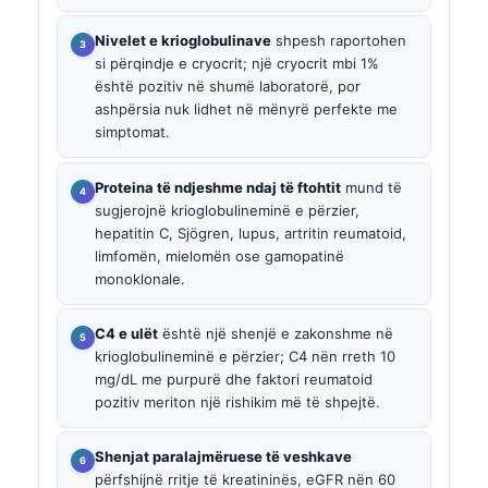
Nivelet e krioglobulinave
shpesh raportohen
si përqindje e cryocrit; një cryocrit mbi 1%
është pozitiv në shumë laboratorë, por
ashpërsia nuk lidhet në mënyrë perfekte me
simptomat.
Proteina të ndjeshme ndaj të ftohtit
mund të
sugjerojnë krioglobulineminë e përzier,
hepatitin C, Sjögren, lupus, artritin reumatoid,
limfomën, mielomën ose gamopatinë
monoklonale.
C4 e ulët
është një shenjë e zakonshme në
krioglobulineminë e përzier; C4 nën rreth 10
mg/dL me purpurë dhe faktori reumatoid
pozitiv meriton një rishikim më të shpejtë.
Shenjat paralajmëruese të veshkave
përfshijnë rritje të kreatininës, eGFR nën 60