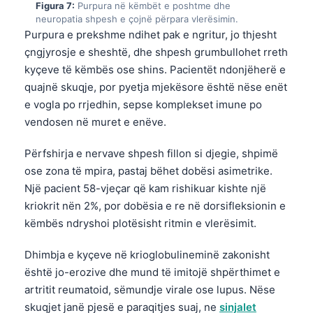
Figura 7:
Purpura në këmbët e poshtme dhe
Català
neuropatia shpesh e çojnë përpara vlerësimin.
O‘zbekcha
Purpura e prekshme ndihet pak e ngritur, jo thjesht
çngjyrosje e sheshtë, dhe shpesh grumbullohet rreth
Українська
kyçeve të këmbës ose shins. Pacientët ndonjëherë e
አማርኛ
quajnë skuqje, por pyetja mjekësore është nëse enët
Kiswahili
e vogla po rrjedhin, sepse komplekset imune po
vendosen në muret e enëve.
ភាសាខ្មែរ
ဗမာစာ
Përfshirja e nervave shpesh fillon si djegie, shpimë
ose zona të mpira, pastaj bëhet dobësi asimetrike.
ไทย
Një pacient 58-vjeçar që kam rishikuar kishte një
Tagalog
kriokrit nën 2%, por dobësia e re në dorsifleksionin e
Tiếng Việt
këmbës ndryshoi plotësisht ritmin e vlerësimit.
Bahasa Melayu
Dhimbja e kyçeve në krioglobulineminë zakonisht
മലയാളം
është jo-erozive dhe mund të imitojë shpërthimet e
ಕನ್ನಡ
artritit reumatoid, sëmundje virale ose lupus. Nëse
skuqjet janë pjesë e paraqitjes suaj, ne
sinjalet
ગુજરાતી