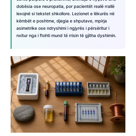
Gàidhlig
dobësia ose neuropatia, por pacientët realë rrallë
Euskara
lexojnë si tekstet shkollore. Lezionet e lëkurës në
Македонски јазик
këmbët e poshtme, djegia e shputave, mpirja
asimetrike ose ndryshimi i ngjyrës i përsëritur i
Latviešu valoda
nxitur nga i ftohti mund të rrisin të gjitha dyshimin.
Galego
অসমীয়া
සිංහල
سنڌي
پښتو
Slovenčina
Hrvatski
Suomi
Қазақ тілі