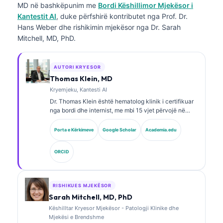
MD
në bashkëpunim me
Bordi Këshillimor Mjekësor i
Kantestit AI
, duke përfshirë kontributet nga Prof. Dr.
Hans Weber dhe rishikimin mjekësor nga Dr. Sarah
Mitchell, MD, PhD.
AUTORI KRYESOR
Thomas Klein, MD
Kryemjeku, Kantesti AI
Dr. Thomas Klein është hematolog klinik i certifikuar
nga bordi dhe internist, me mbi 15 vjet përvojë në
mjekësinë laboratorike dhe analizë klinike të asistuar
nga AI. Si Shef Mjekësor në Kantesti AI, ai ofron
Porta e Kërkimeve
Google Scholar
Academia.edu
mbikëqyrje klinike për saktësinë mjekësore të rrjetit
nervor pronësor. Dr. Klein ka publikuar mbi
ORCID
interpretimin e biomarkerëve dhe diagnostikimin
laboratorik.
RISHIKUES MJEKËSOR
Sarah Mitchell, MD, PhD
Këshilltar Kryesor Mjekësor - Patologji Klinike dhe
Mjekësi e Brendshme