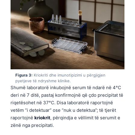
Figura 3:
Kriokriti dhe imunotipizimi u përgjigjen
pyetjeve të ndryshme klinike.
Shumë laboratorë inkubojnë serum të ndarë në 4°C
deri në 7 ditë, pastaj konfirmojnë që çdo precipitat të
riqetësohet në 37°C. Disa laboratorë raportojnë
vetëm “i detektuar” ose “nuk u detektua”; të tjerët
raportojnë
kriokrit
, përqindja e vëllimit të serumit e
zënë nga precipitati.