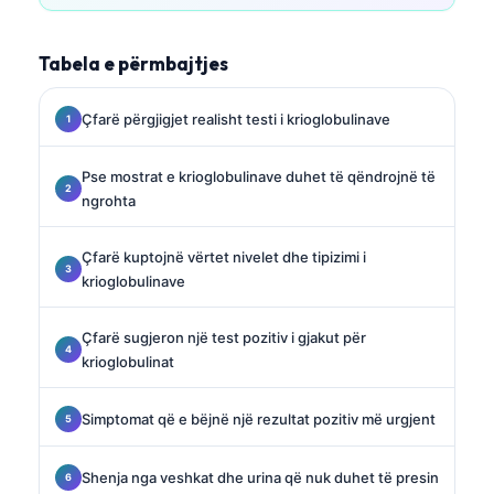
Tabela e përmbajtjes
Çfarë përgjigjet realisht testi i krioglobulinave
Pse mostrat e krioglobulinave duhet të qëndrojnë të
ngrohta
Çfarë kuptojnë vërtet nivelet dhe tipizimi i
krioglobulinave
Çfarë sugjeron një test pozitiv i gjakut për
krioglobulinat
Simptomat që e bëjnë një rezultat pozitiv më urgjent
Shenja nga veshkat dhe urina që nuk duhet të presin