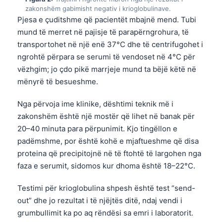
zakonshëm gabimisht negativ i krioglobulinave.
Pjesa e çuditshme që pacientët mbajnë mend. Tubi
mund të merret në pajisje të parapërngrohura, të
transportohet në një enë 37°C dhe të centrifugohet i
ngrohtë përpara se serumi të vendoset në 4°C për
vëzhgim; jo çdo pikë marrjeje mund ta bëjë këtë në
mënyrë të besueshme.
Nga përvoja ime klinike, dështimi teknik më i
zakonshëm është një mostër që lihet në banak për
20–40 minuta para përpunimit. Kjo tingëllon e
padëmshme, por është kohë e mjaftueshme që disa
proteina që precipitojnë në të ftohtë të largohen nga
faza e serumit, sidomos kur dhoma është 18–22°C.
Testimi për krioglobulina shpesh është test “send-
out” dhe jo rezultat i të njëjtës ditë, ndaj vendi i
grumbullimit ka po aq rëndësi sa emri i laboratorit.