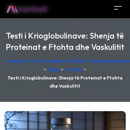
Testi i Krioglobulinave: Shenja të
Proteinat e Ftohta dhe Vaskulitit
Analizues i Testit të Gjakut AI Falas – Interpretim Labo
>
Blog
>
Artikuj
>
Testi i Krioglobulinave: Shenja të Proteinat e Ftohta
dhe Vaskulitit