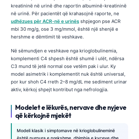
kreatininë në urinë dhe raportin albuminë-kreatininë
Frysk
në urinë. Për pacientët që krahasojnë raporte, ne
Esperanto
udhëzues për ACR-në e urinës
shpjegon pse ACR
Беларуская мова
mbi 30 mg/g, ose 3 mg/mmol, është një shenjë e
hershme e dëmtimit të veshkave.
Татар теле
Кыргызча
Në sëmundjen e veshkave nga krioglobulinemia,
ئۇيغۇرچە
komplementi C4 shpesh është shumë i ulët, ndërsa
C3 mund të jetë normal ose vetëm pak i ulur. Ky
Cebuano
model asimetrik i komplementit nuk është universal,
Basa Jawa
por kur shoh C4 rreth 2–8 mg/dL me sediment urinar
ພາສາລາວ
aktiv, kërkoj shpejt kontribut nga nefrologjia.
Монгол
Modelet e lëkurës, nervave dhe nyjeve
Afrikaans
që kërkojnë mjekët
العربية المغربية
Occitan
Modeli klasik i simptomave në krioglobulineminë
është purpura e prekshme, dhimbja e kyçeve dhe