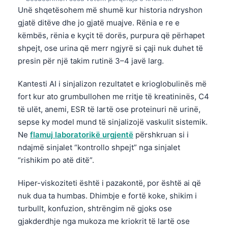
Unë shqetësohem më shumë kur historia ndryshon
gjatë ditëve dhe jo gjatë muajve. Rënia e re e
këmbës, rënia e kyçit të dorës, purpura që përhapet
shpejt, ose urina që merr ngjyrë si çaji nuk duhet të
presin për një takim rutinë 3–4 javë larg.
Kantesti AI i sinjalizon rezultatet e krioglobulinës më
fort kur ato grumbullohen me rritje të kreatininës, C4
të ulët, anemi, ESR të lartë ose proteinuri në urinë,
sepse ky model mund të sinjalizojë vaskulit sistemik.
Ne
flamuj laboratorikë urgjentë
përshkruan si i
ndajmë sinjalet “kontrollo shpejt” nga sinjalet
“rishikim po atë ditë”.
Hiper-viskoziteti është i pazakontë, por është ai që
nuk dua ta humbas. Dhimbje e fortë koke, shikim i
turbullt, konfuzion, shtrëngim në gjoks ose
gjakderdhje nga mukoza me kriokrit të lartë ose