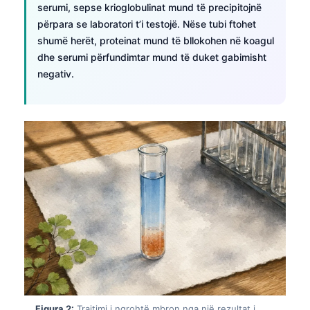
serumi, sepse krioglobulinat mund të precipitojnë
përpara se laboratori t’i testojë. Nëse tubi ftohet
shumë herët, proteinat mund të bllokohen në koagul
dhe serumi përfundimtar mund të duket gabimisht
negativ.
Figura 2:
Trajtimi i ngrohtë mbron nga një rezultat i