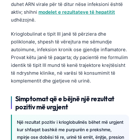
duhet ARN virale për të ditur nëse infeksioni është
aktiv; shihni
modelet e rezultateve të hepatitit
udhëzojnë.
Krioglobulinat e tipit III janë të përziera dhe
poliklonale, shpesh të vërejtura me sëmundje
autoimune, infeksion kronik ose gjendje inflamatore.
Provat këtu janë të paqarta; dy pacientë me formulim
identik të tipit III mund të kenë trajektore krejtësisht
të ndryshme klinike, në varësi të konsumimit të
komplementit dhe gjetjeve në urinë.
Simptomat që e bëjnë një rezultat
pozitiv më urgjent
Një rezultat pozitiv i krioglobulinës bëhet më urgjent
kur shfaqet bashkë me purpurën e prekshme,
mpirje ose dobësi të re, urinë të errët, ënjtje, presion