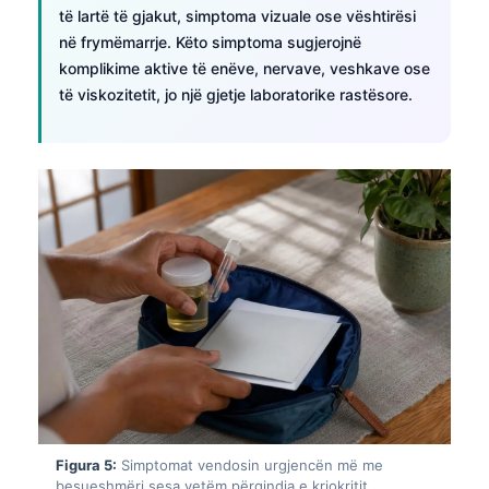
të lartë të gjakut, simptoma vizuale ose vështirësi
në frymëmarrje. Këto simptoma sugjerojnë
komplikime aktive të enëve, nervave, veshkave ose
të viskozitetit, jo një gjetje laboratorike rastësore.
Figura 5:
Simptomat vendosin urgjencën më me
besueshmëri sesa vetëm përqindja e kriokritit.