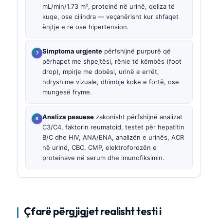
mL/min/1.73 m², proteinë në urinë, qeliza të
kuqe, ose cilindra — veçanërisht kur shfaqet
ënjtje e re ose hipertension.
Simptoma urgjente
përfshijnë purpurë që
përhapet me shpejtësi, rënie të këmbës (foot
drop), mpirje me dobësi, urinë e errët,
ndryshime vizuale, dhimbje koke e fortë, ose
mungesë fryme.
Analiza pasuese
zakonisht përfshijnë analizat
C3/C4, faktorin reumatoid, testet për hepatitin
B/C dhe HIV, ANA/ENA, analizën e urinës, ACR
në urinë, CBC, CMP, elektroforezën e
proteinave në serum dhe imunofiksimin.
Çfarë përgjigjet realisht testi i