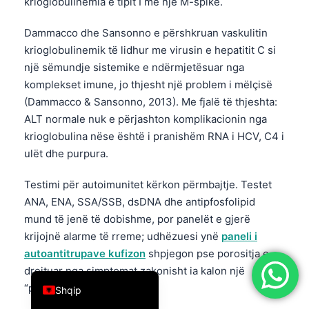
krioglobulinemia e tipit I me një M-spike.
简体中文
Dammacco dhe Sansonno e përshkruan vaskulitin
Română
krioglobulinemik të lidhur me virusin e hepatitit C si
Türkçe
një sëmundje sistemike e ndërmjetësuar nga
komplekset imune, jo thjesht një problem i mëlçisë
Ελληνικά
(Dammacco & Sansonno, 2013). Me fjalë të thjeshta:
Português
ALT normale nuk e përjashton komplikacionin nga
Español
krioglobulina nëse është i pranishëm RNA i HCV, C4 i
ulët dhe purpura.
Italiano
עִבְרִית
Testimi për autoimunitet kërkon përmbajtje. Testet
Français
ANA, ENA, SSA/SSB, dsDNA dhe antipfosfolipid
mund të jenë të dobishme, por panelët e gjerë
العربية
krijojnë alarme të rreme; udhëzuesi ynë
paneli i
Deutsch
autoantitrupave kufizon
shpjegon pse porositja e
English
drejtuar nga simptomat zakonisht ia kalon një
“peshkimi” të gjerë.
Shqip