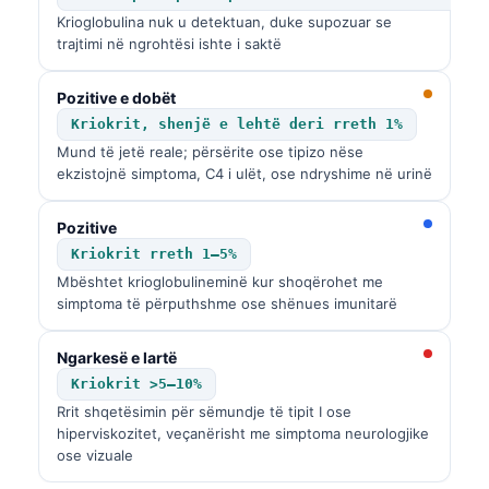
Krioglobulina nuk u detektuan, duke supozuar se
trajtimi në ngrohtësi ishte i saktë
Pozitive e dobët
Kriokrit, shenjë e lehtë deri rreth 1%
Mund të jetë reale; përsërite ose tipizo nëse
ekzistojnë simptoma, C4 i ulët, ose ndryshime në urinë
Pozitive
Kriokrit rreth 1–5%
Mbështet krioglobulineminë kur shoqërohet me
simptoma të përputhshme ose shënues imunitarë
Ngarkesë e lartë
Kriokrit >5–10%
Rrit shqetësimin për sëmundje të tipit I ose
hiperviskozitet, veçanërisht me simptoma neurologjike
ose vizuale