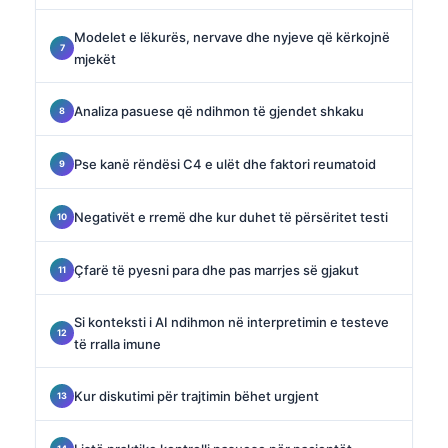
Modelet e lëkurës, nervave dhe nyjeve që kërkojnë
mjekët
Analiza pasuese që ndihmon të gjendet shkaku
Pse kanë rëndësi C4 e ulët dhe faktori reumatoid
Negativët e rremë dhe kur duhet të përsëritet testi
Çfarë të pyesni para dhe pas marrjes së gjakut
Si konteksti i AI ndihmon në interpretimin e testeve
të rralla imune
Kur diskutimi për trajtimin bëhet urgjent