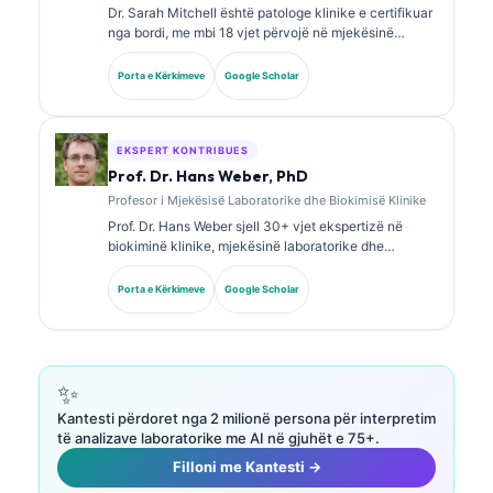
Dr. Sarah Mitchell është patologe klinike e certifikuar
nga bordi, me mbi 18 vjet përvojë në mjekësinë
laboratorike dhe analizën diagnostike. Ajo mban
certifikime të specializuara në kimi klinike dhe ka
Porta e Kërkimeve
Google Scholar
publikuar gjerësisht mbi panelet e biomarkerëve dhe
analizën laboratorike në praktikën klinike.
EKSPERT KONTRIBUES
Prof. Dr. Hans Weber, PhD
Profesor i Mjekësisë Laboratorike dhe Biokimisë Klinike
Prof. Dr. Hans Weber sjell 30+ vjet ekspertizë në
biokiminë klinike, mjekësinë laboratorike dhe
kërkimin mbi biomarkerët. Ish President i Shoqatës
Gjermane për Kimi Klinike, ai është i specializuar në
Porta e Kërkimeve
Google Scholar
analizën e paneleve diagnostike, standardizimin e
biomarkerëve dhe mjekësinë laboratorike të asistuar
nga AI.
✨
Kantesti përdoret nga 2 milionë persona për interpretim
të analizave laboratorike me AI në gjuhët e 75+.
Filloni me Kantesti →