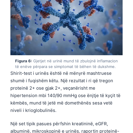
Figura 6:
Gjetjet në urinë mund të zbulojnë inflamacion
të enëve përpara se simptomat të bëhen të dukshme.
Shirit-test i urinës është në mënyrë mashtruese
shumë i fuqishëm këtu. Një rezultat i ri që tregon
proteinë 2+ ose gjak 2+, veçanërisht me
hipertension mbi 140/90 mmHg ose ënjtje të kyçit të
këmbës, mund të jetë më domethënës sesa vetë
niveli i krioglobulinës.
Norsk bokmål
Një set tipik pasues përfshin kreatininë, eGFR,
Ślōnskŏ gŏdka
albuminë, mikroskopinë e urinës, raportin proteinë-