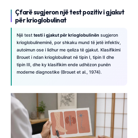
Çfarë sugjeron një test pozitiv i gjakut
për krioglobulinat
Një test
testi i gjakut për krioglobulinën
sugjeron
krioglobulineminë, por shkaku mund të jetë infektiv,
autoimun ose i lidhur me qeliza të gjakut. Klasifikimi
Brouet i ndan krioglobulinat në tipin I, tipin II dhe
tipin III, dhe ky klasifikim ende udhëzon punën
moderne diagnostike (Brouet et al., 1974).