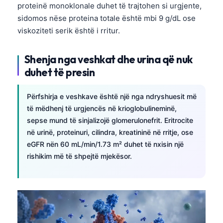
proteinë monoklonale duhet të trajtohen si urgjente,
sidomos nëse proteina totale është mbi 9 g/dL ose
viskoziteti serik është i rritur.
Shenja nga veshkat dhe urina që nuk
duhet të presin
Përfshirja e veshkave është një nga ndryshuesit më
të mëdhenj të urgjencës në krioglobulineminë,
sepse mund të sinjalizojë glomerulonefrit. Eritrocite
në urinë, proteinuri, cilindra, kreatininë në rritje, ose
eGFR nën 60 mL/min/1.73 m² duhet të nxisin një
rishikim më të shpejtë mjekësor.