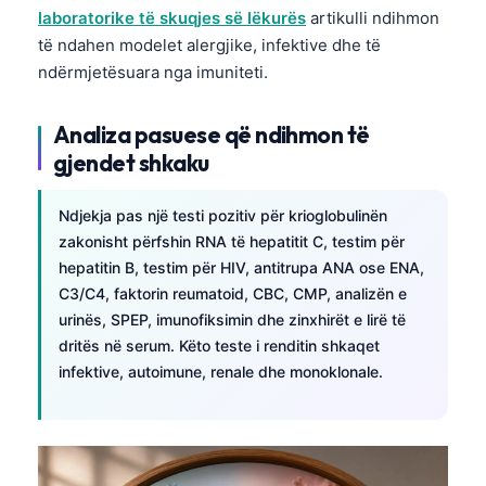
laboratorike të skuqjes së lëkurës
artikulli ndihmon
தமிழ்
të ndahen modelet alergjike, infektive dhe të
తెలుగు
ndërmjetësuara nga imuniteti.
मराठी
Analiza pasuese që ndihmon të
اردو
gjendet shkaku
বাংলা
Magyar
Ndjekja pas një testi pozitiv për krioglobulinën
zakonisht përfshin RNA të hepatitit C, testim për
Slovenščina
hepatitin B, testim për HIV, antitrupa ANA ose ENA,
한국어
C3/C4, faktorin reumatoid, CBC, CMP, analizën e
Polski
urinës, SPEP, imunofiksimin dhe zinxhirët e lirë të
dritës në serum. Këto teste i renditin shkaqet
Lietuvių kalba
infektive, autoimune, renale dhe monoklonale.
Русский
ქართული
Čeština