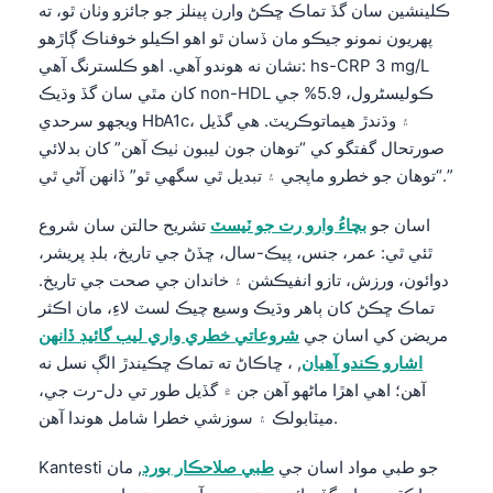
ڪلينشين سان گڏ تماڪ ڇڪڻ وارن پينلز جو جائزو وٺان ٿو، ته
پهريون نمونو جيڪو مان ڏسان ٿو اهو اڪيلو خوفناڪ ڳاڙهو
نشان نه هوندو آهي. اهو ڪلسترنگ آهي: hs-CRP 3 mg/L
کان مٿي سان گڏ وڌيڪ non-HDL ڪوليسٹرول، 5.9% جي
ويجهو سرحدي HbA1c، ۽ وڌندڙ هيماتوڪريٽ. هي گڏيل
صورتحال گفتگو کي “توهان جون ليبون ٺيڪ آهن” کان بدلائي
“توهان جو خطرو ماپجي ۽ تبديل ٿي سگهي ٿو” ڏانهن آڻي ٿي.”
اسان جو
بچاءُ وارو رت جو ٽيسٽ
تشريح حالتن سان شروع
ٿئي ٿي: عمر، جنس، پيڪ-سال، ڇڏڻ جي تاريخ، بلڊ پريشر،
دوائون، ورزش، تازو انفيڪشن ۽ خاندان جي صحت جي تاريخ.
تماڪ ڇڪڻ کان ٻاهر وڌيڪ وسيع چيڪ لسٽ لاءِ، مان اڪثر
مريضن کي اسان جي
شروعاتي خطري واري ليب گائيڊ ڏانهن
اشارو ڪندو آهيان
, ، ڇاڪاڻ ته تماڪ ڇڪيندڙ الڳ نسل نه
آهن؛ اهي اهڙا ماڻهو آهن جن ۾ گڏيل طور تي دل-رت جي،
ميٽابولڪ ۽ سوزشي خطرا شامل هوندا آهن.
Kantesti جو طبي مواد اسان جي
طبي صلاحڪار بورڊ
, مان