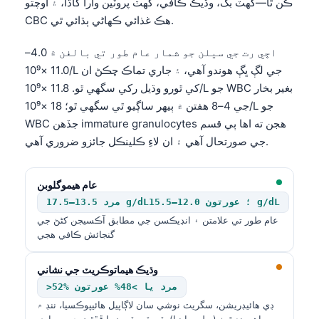
ڪن ٿا—گهٽ بک، وڌيڪ ڪافي، گهٽ پروٽين وارا کاڌا، ۽ اوچتو
CBC هڪ غذائي ڪهاڻي ٻڌائي ٿي.
اڇي رت جي سيلن جو شمار عام طور تي بالغن ۾ 4.0–
11.0 ×10⁹/L جي لڳ ڀڳ هوندو آهي، ۽ جاري تماڪ ڇڪڻ ان
کي ٿورو وڌيل رکي سگهي ٿو. 11.8 ×10⁹/L جو WBC بغير بخار
جي 4–8 هفتن ۾ ٻيهر ساڳيو ٿي سگهي ٿو؛ 18 ×10⁹/L جو
WBC جڏهن immature granulocytes هجن ته اها ٻي قسم
جي صورتحال آهي ۽ ان لاءِ ڪلينڪل جائزو ضروري آهي.
عام هيموگلوبن
مرد 13.5–17.5 g/dL؛ عورتون 12.0–15.5 g/dL
عام طور تي علامتن ۽ انڊيڪسن جي مطابق آڪسيجن کڻڻ جي
گنجائش ڪافي هجي
وڌيڪ هيماتوڪريٽ جي نشاني
>52% مرد يا >48% عورتون
ڊي هائيڊريشن، سگريٽ نوشي سان لاڳاپيل هائيپوڪسيا، ننڊ ۾
ساهه بند ٿيڻ (سليپ اپنيا)، ٽيسٽوسٽرون يا ڦڦڙن جي بيماري