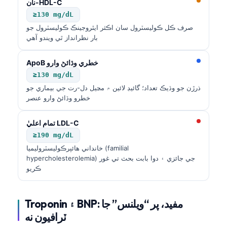
نان-HDL-C
≥130 mg/dL
صرف ڪل ڪوليسٽرول سان اڪثر ايٿروجينڪ ڪوليسٽرول جو
بار نظرانداز ٿي ويندو آهي
ApoB خطري وڌائڻ وارو
≥130 mg/dL
ذرڙن جو وڌيڪ تعداد؛ گائيڊ لائين ۾ مڃيل دل-رت جي بيماري جو
خطرو وڌائڻ وارو عنصر
تمام اعليٰ LDL-C
≥190 mg/dL
خانداني هائپرڪوليسٽروليميا (familial
hypercholesterolemia) جي جائزي ۽ دوا بابت بحث تي غور
ڪريو
Troponin ۽ BNP: مفيد، پر “ويلنس” جا
ٽرافيون نه