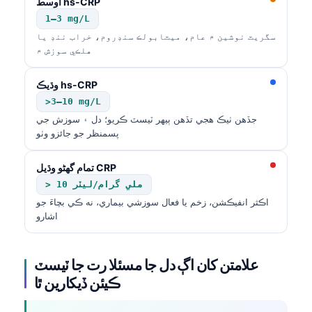
اوسط hs-CRP
1–3 mg/L
سگريٽ نوشين ۾ عام، ميٽابولڪ سنڊروم، خراب ننڊ يا
هلڪي سوزش ۾
وڌيڪ hs-CRP
>3–10 mg/L
جڏهن ٺيڪ هجي تڏهن ٻيهر ٽيسٽ ڪريو؛ دل ۽ سوزش جي
پسمنظر جو جائزو وٺو
تمام گهڻو وڌيل CRP
> 10 ملي گرام/ليٽر
اڪثر انفيڪشن، زخم يا فعال سوزشي بيماري، نه ڪي بچاءَ جو
اشارو
علامتن کان اڳ دل جا مسئلا رت جا ٽيسٽ
ڪيئن ڏيکارين ٿا