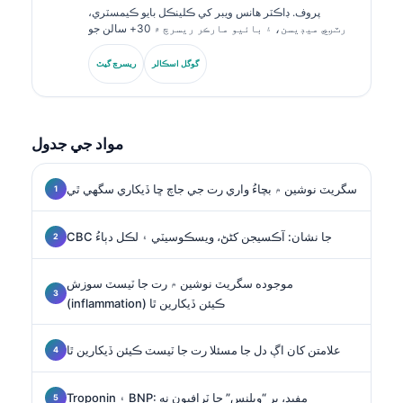
پروف. ڊاڪٽر هانس ويبر کي ڪلينڪل بايو ڪيمسٽري،
ليبارٽري ميڊيسن، ۽ بائيو مارڪر ريسرچ ۾ 30+ سالن جو
ماهرانه تجربو آهي. جرمن سوسائٽي فار ڪلينڪل ڪيمسٽري
جا اڳوڻا صدر، هو ڊائگنوسٽڪ پينل تجزئي، بائيو مارڪر معياري
گوگل اسڪالر
ريسرچ گيٽ
ڪرڻ، ۽ AI-مدد ٿيل ليبارٽري ميڊيسن ۾ ماهر آهن.
مواد جي جدول
سگريٽ نوشين ۾ بچاءُ واري رت جي جاچ ڇا ڏيکاري سگهي ٿي
CBC جا نشان: آڪسيجن کڻڻ، ويسڪوسيٽي ۽ لڪل دٻاءُ
موجوده سگريٽ نوشين ۾ رت جا ٽيسٽ سوزش
(inflammation) ڪيئن ڏيکارين ٿا
علامتن کان اڳ دل جا مسئلا رت جا ٽيسٽ ڪيئن ڏيکارين ٿا
Troponin ۽ BNP: مفيد، پر “ويلنس” جا ٽرافيون نه