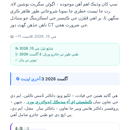
سڀ کان وڌيڪ اهم آهن موجوده ۽ اڳوڻن سگريٽ نوشين لاءِ.
رت جا ٽيسٽ خطري جا نمونا شروعاتي طور ظاهر ڪري
سگهن ٿا، پر اهي ڦڦڙن جي ڪينسر جي اسڪريننگ جو متبادل
ناهن جڏهن گهٽ دوز CT جي ضرورت هجي.
مَي 15, 2026
📅
📖 ~11 منٽ
📝 شايع ٿيل:
مَي 15, 2026
🩺 طبي طور تي جائزو ورتل:
3 آگسٽ 2026
✅ ثبوتن تي ٻڌل
3 آگسٽ 2026
🔄 آخري اپڊيٽ:
هي گائيڊ هيٺين جي قيادت ۾ لکيو ويو:
ڊاڪٽر ٿامس ڪلين، ايم ڊي
جي تعاون سان
ڪينٽيسٽي اي آءِ ميڊيڪل ايڊوائزري بورڊ
, ، جنهن ۾
پروفيسر ڊاڪٽر هانس ويبر جا تعاون ۽ ڊاڪٽر سارہ مچل، ايم ڊي،
پي ايڇ ڊي جو طبي جائزو شامل آهي.