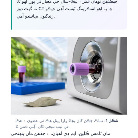
جيڪڏهن توهان عمر ۽ پيڪ-سال جي معيار تي پورا لهو ٿا،
ته گهٽ دوز CT اڃا به اهو اسڪريننگ ٽيسٽ آهي جيڪو
زندگيون بچائيندو آهي.
شڪل 1:
تماڪ ڇڪڻ کان بچاءَ وارا پينل هڪ ئي عضوي ۽ هڪ
ئي ليب نتيجي کان اڳتي ڏسن ٿا.
مان ٿامس ڪلين، ايم ڊي آهيان، ۽ جڏهن مان پنهنجي