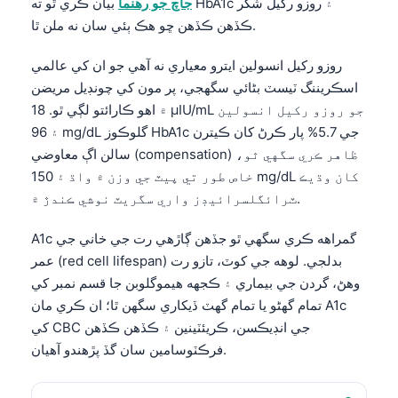
جاچ جو رهنما
بيان ڪري ٿو ته HbA1c ۽ روزو رکيل شگر
日本語
ڪڏهن ڪڏهن ڇو هڪ ٻئي سان نه ملن ٿا.
Eesti
روزو رکيل انسولين ايترو معياري نه آهي جو ان کي عالمي
Azərbaycan dili
اسڪريننگ ٽيسٽ بڻائي سگهجي، پر مون کي چونڊيل مريضن
Bosanski
۾ اهو ڪارائتو لڳي ٿو. 18 µIU/mL جو روزو رکيل انسولين
Svenska
۽ 96 mg/dL گلوڪوز HbA1c جي 5.7% پار ڪرڻ کان ڪيترن
سالن اڳ معاوضي (compensation) ظاهر ڪري سگهي ٿو،
Српски језик
خاص طور تي پيٽ جي وزن ۾ واڌ ۽ 150 mg/dL کان وڌيڪ
Íslenska
ٽرائگلسرائيڊز واري سگريٽ نوشي ڪندڙ ۾.
Հայերեն
A1c گمراهه ڪري سگهي ٿو جڏهن ڳاڙهي رت جي خاني جي
Bahasa Indonesia
عمر (red cell lifespan) بدلجي. لوهه جي کوٽ، تازو رت
हिन्दी
وهڻ، گردن جي بيماري ۽ ڪجهه هيموگلوبن جا قسم نمبر کي
Nederlands
تمام گهڻو يا تمام گهٽ ڏيکاري سگهن ٿا؛ ان ڪري مان A1c
کي CBC جي انڊيڪسن، ڪريئٽينين ۽ ڪڏهن ڪڏهن
Dansk
فرڪٽوسامين سان گڏ پڙهندو آهيان.
Български
فارسی