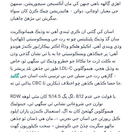
اهڙي ڳالهه ناهي جنهن کي مان آڪسيجن سيچوريشن، سمهڻ
جي معيار، اوچائي، دوائن ۽ هائيڊريشن چيڪ ڪرڻ کان سواءِ
سگريٽن تي مڙهڻ چاهيان.
اسان کي ڳڻتي ان ڪري ٿيندي آهي ته وڌيڪ هيماتوڪريٽ
سان گڏ وڌيڪ پليٽليٽس ڇو ته رت جي ويسڪوسيٽي (ٿلهائپ)
وڌي ويندي آهي. اڪيلو هلڪو وڌاءُ اڪثر بيڪار/بور ڪندڙ هوندو
آهي؛ پر جيڪڏهن ويسڪوسيٽي جا ٻه يا ٽي نشان گڏجي وڌن
ته ڪلٽ (رت جا ٺڪاءَ) جو خطرو وڌيڪ ٿي سگهي ٿو، خاص
طور تي جڏهن بلڊ پريشر يا LDL-C به وڌيل هجي. هيموگلوبن
۽ ڳاڙهي رت جي سيلن جي بي ترتيبي بابت اسان جي
گائيڊ
ٻڌائي ٿي ته CBC جا حصا ڪڏهن ڪڏهن ڇو اختلاف ڏيکارين ٿا.
RDW لڳ ڀڳ 14.5% کان مٿي لوهه، B12 يا فولٽ جي عدم
توازن جي شروعاتي نشاني ٿي سگهي ٿي، جيتوڻيڪ
هيموگلوبن گهٽجڻ کان به اڳ. استعمال ڪندڙن پاران اپلوڊ
ڪيل رپورٽن جي اسان جي تجزيي ۾، مان هي ڏسان ٿو جڏهن
ماڻهو سگريٽ ڇڏڻ جي ڪوشش ۾ سخت ڪيلوريون گهٽ