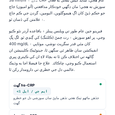
38 mm/hr هجي ۽ CRP عام هجي، شايد کيس بلڪل به فعال
سوزش نه هجي؛ مان ڊگهي خودڪار مدافعتي (آٽو اميون) جاچ
جو حڪم ڏيڻ کان اڳ هيموگلوبن، البومين، گردن جي ڪم جاچ
۽ علامتن کي ڏسان ٿو.
فبرينو جين عام طور تي ويلنس پينلز ۾ باقاعده آرڊر نٿو ڪيو
وڃي، پر اهو سوزش ۽ رت ڄمڻ (ڪلٽنگ) کي ڳنڍي ٿو. لڳ ڀڳ
400 mg/dL کان مٿي قدر سگريٽ نوشي، موٽاپي ۽
انفيڪشن سان ظاهر ٿي سگهن ٿا، جيتوڻيڪ ڪلينيشن ان
ڳالهه تي اختلاف ڪن ٿا ته بچاءَ لاءِ ان کي ڪيتري ڀيري
استعمال ڪيو وڃي، ڇاڪاڻ⁠تہ علاج جا فيصلا اڃا به وڌيڪ
عالمي دل جي خطري تي دارومدار رکن ٿا.
گهٽ hs-CRP
<1 ايم جي / ايل
جڏهن ماڻهو ٺيڪ هجي تڏهن ماپڻ سان سوزشي دل جو خطرو
گهٽ