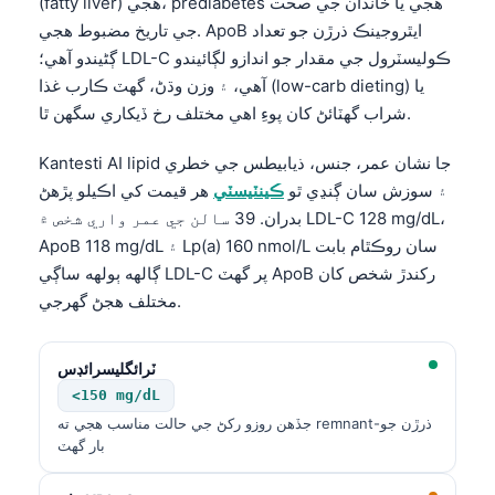
(fatty liver) هجي، prediabetes هجي يا خاندان جي صحت
جي تاريخ مضبوط هجي. ApoB ايٿروجينڪ ذرڙن جو تعداد
ڳڻيندو آهي؛ LDL-C ڪوليسٽرول جي مقدار جو اندازو لڳائيندو
آهي، ۽ وزن وڌڻ، گهٽ ڪارب غذا (low-carb dieting) يا
شراب گهٽائڻ کان پوءِ اهي مختلف رخ ڏيکاري سگهن ٿا.
Kantesti AI lipid جا نشان عمر، جنس، ذيابيطس جي خطري
۽ سوزش سان ڳنڍي ٿو
ڪينٽيسٽي
هر قيمت کي اڪيلو پڙهڻ
بدران. 39 سالن جي عمر واري شخص ۾ LDL-C 128 mg/dL،
ApoB 118 mg/dL ۽ Lp(a) 160 nmol/L سان روڪٿام بابت
ڳالهه ٻولهه ساڳي LDL-C پر گهٽ ApoB رکندڙ شخص کان
مختلف هجڻ گهرجي.
ٽرائگليسرائڊس
<150 mg/dL
جڏهن روزو رکڻ جي حالت مناسب هجي ته remnant-ذرڙن جو
بار گهٽ