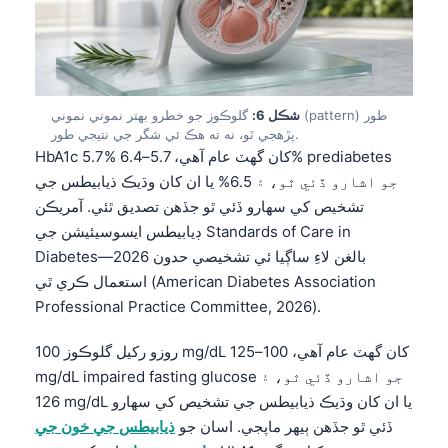
తెలుగు
मराठी
اردو
شڪل 6:
گلوڪوز جو خطرو بهتر نموني نموني (pattern) طور
বাংলা
پڙهجي ٿو، نه ته هڪ ئي شگر جي نتيجي طور.
HbA1c 5.7% کان گهٽ عام آهي، 5.7–6.4% prediabetes
Shqip
جو اشارو ڏئي ٿو، ۽ 6.5% يا ان کان وڌيڪ ذيابيطس جي
Magyar
تشخيص کي سهارو ڏئي ٿو جڏهن تصديق ٿئي. آمريڪن
Slovenščina
ڊيابيطس ايسوسيئيشن جي Standards of Care in
Diabetes—2026 بالغن لاءِ ساڳيا ئي تشخيصي حدون
한국어
استعمال ڪري ٿي (American Diabetes Association
Polski
Professional Practice Committee, 2026).
Lietuvių kalba
روزو رکيل گلوڪوز 100 mg/dL کان گهٽ عام آهي، 100–125
Русский
mg/dL impaired fasting glucose جو اشارو ڏئي ٿو، ۽
ქართული
126 mg/dL يا ان کان وڌيڪ ذيابيطس جي تشخيص کي سهارو
Čeština
ڏئي ٿو جڏهن ٻيهر ماپجي. اسان جو
ذیابيطس جي خون جي