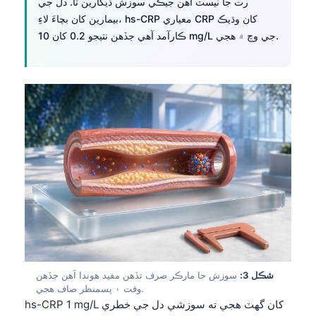
رت جا ٽيسٽ آهن جيڪي سوزش ڏيکارين ٿا. دل جي
بيمارين کان بچاءَ لاءِ، hs-CRP معياري CRP کان وڌيڪ
ڪارآمد آهي جڏهن نتيجو 0.2 کان 10 mg/L جي وچ ۾ هجي.
شڪل 3:
سوزش جا مارڪر صرف تڏهن مفيد هوندا آهن جڏهن
وقت ۽ پسمنظر صاف هجي.
hs-CRP 1 mg/L کان گهٽ هجي ته سوزشي دل جي خطري