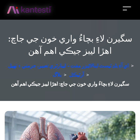
سگيرن لاءِ بچاءُ واري خون جي جاچ:
اھڙا ليبز جيڪي اهم آھن
>
اي آءِ بلڊ ٽيسٽ اينالائيزر مفت - ليبارٽري تعبير، جرمني ۾ ٺهيل
>
آرٽيڪل
>
بلاگ
سگيرن لاءِ بچاءُ واري خون جي جاچ: اھڙا ليبز جيڪي اهم آھن