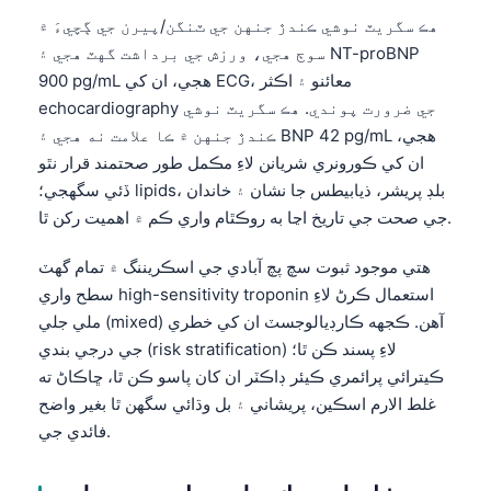
Gàidhlig
هڪ سگريٽ نوشي ڪندڙ جنهن جي ٽنگن/پيرن جي ڳچيءَ ۾
Euskara
سوڄ هجي، ورزش جي برداشت گهٽ هجي ۽ NT-proBNP
Македонски јазик
900 pg/mL هجي، ان کي ECG، معائنو ۽ اڪثر
echocardiography جي ضرورت پوندي. هڪ سگريٽ نوشي
Latviešu valoda
ڪندڙ جنهن ۾ ڪا علامت نه هجي ۽ BNP 42 pg/mL هجي،
Galego
ان کي ڪورونري شريانن لاءِ مڪمل طور صحتمند قرار نٿو
অসমীয়া
ڏئي سگهجي؛ lipids، بلڊ پريشر، ذيابيطس جا نشان ۽ خاندان
جي صحت جي تاريخ اڃا به روڪٿام واري ڪم ۾ اهميت رکن ٿا.
සිංහල
پښتو
هتي موجود ثبوت سچ پچ آبادي جي اسڪريننگ ۾ تمام گهٽ
سطح واري high-sensitivity troponin استعمال ڪرڻ لاءِ
ملي جلي (mixed) آهن. ڪجهه ڪارڊيالوجسٽ ان کي خطري
Slovenčina
جي درجي بندي (risk stratification) لاءِ پسند ڪن ٿا؛
Hrvatski
ڪيترائي پرائمري ڪيئر ڊاڪٽر ان کان پاسو ڪن ٿا، ڇاڪاڻ ته
Suomi
غلط الارم اسڪين، پريشاني ۽ بل وڌائي سگهن ٿا بغير واضح
فائدي جي.
Қазақ тілі
Català