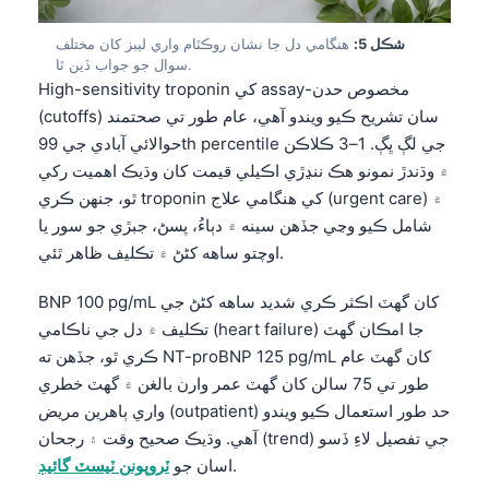
Frysk
شڪل 5:
هنگامي دل جا نشان روڪٿام واري ليبز کان مختلف
Esperanto
سوال جو جواب ڏين ٿا.
High-sensitivity troponin کي assay-مخصوص حدن
Беларуская мова
(cutoffs) سان تشريح ڪيو ويندو آهي، عام طور تي صحتمند
Татар теле
حوالائي آبادي جي 99th percentile جي لڳ ڀڳ. 1–3 ڪلاڪن
Кыргызча
۾ وڌندڙ نمونو هڪ ننڍڙي اڪيلي قيمت کان وڌيڪ اهميت رکي
ٿو، جنهن ڪري troponin کي هنگامي علاج (urgent care) ۾
ئۇيغۇرچە
شامل ڪيو وڃي جڏهن سينه ۾ دٻاءُ، پسڻ، جبڙي جو سور يا
Cebuano
اوچتو ساهه کڻڻ ۾ تڪليف ظاهر ٿئي.
Basa Jawa
BNP 100 pg/mL کان گهٽ اڪثر ڪري شديد ساهه کڻڻ جي
ພາສາລາວ
تڪليف ۾ دل جي ناڪامي (heart failure) جا امڪان گهٽ
Монгол
ڪري ٿو، جڏهن ته NT-proBNP 125 pg/mL کان گهٽ عام
Afrikaans
طور تي 75 سالن کان گهٽ عمر وارن بالغن ۾ گهٽ خطري
واري ٻاهرين مريض (outpatient) حد طور استعمال ڪيو ويندو
العربية المغربية
آهي. وڌيڪ صحيح وقت ۽ رجحان (trend) جي تفصيل لاءِ ڏسو
Occitan
.
اسان جو
ٽروپونن ٽيسٽ گائيڊ