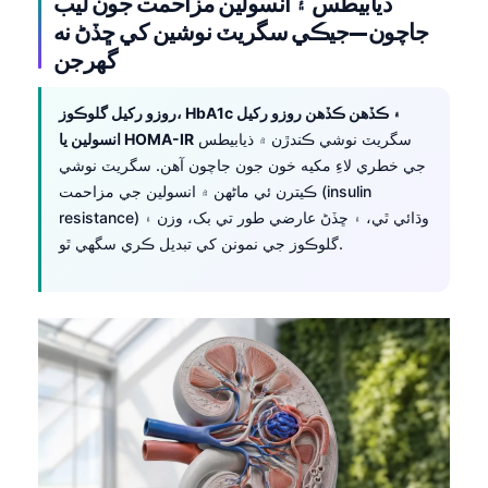
ذيابيطس ۽ انسولين مزاحمت جون ليب
O‘zbekcha
جاچون—جيڪي سگريٽ نوشين کي ڇڏڻ نه
Українська
گهرجن
አማርኛ
روزو رکيل گلوڪوز، HbA1c ۽ ڪڏهن ڪڏهن روزو رکيل
Kiswahili
سگريٽ نوشي ڪندڙن ۾ ذيابيطس
انسولين يا HOMA-IR
ភាសាខ្មែរ
جي خطري لاءِ مکيه خون جون جاچون آهن. سگريٽ نوشي
ڪيترن ئي ماڻهن ۾ انسولين جي مزاحمت (insulin
ဗမာစာ
resistance) وڌائي ٿي، ۽ ڇڏڻ عارضي طور تي بک، وزن ۽
ไทย
گلوڪوز جي نمونن کي تبديل ڪري سگهي ٿو.
Tagalog
Tiếng Việt
Bahasa Melayu
മലയാളം
ಕನ್ನಡ
ગુજરાતી
தமிழ்