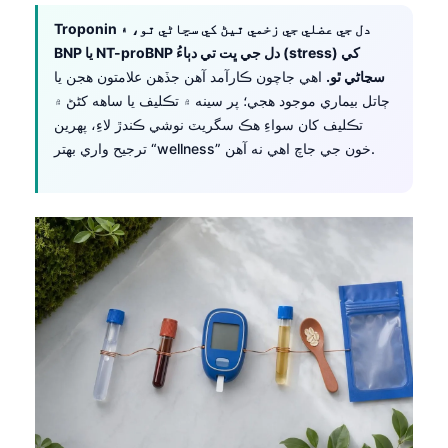
Troponin دل جي عضلي جي زخمي ٿيڻ کي سڃاڻي ٿو، ۽
BNP يا NT-proBNP دل جي ڀت تي دٻاءُ (stress) کي
سڃاڻي ٿو.
اهي جاچون ڪارآمد آهن جڏهن علامتون هجن يا
ڄاتل بيماري موجود هجي؛ پر سينه ۾ تڪليف يا ساهه کڻڻ ۾
تڪليف کان سواءِ هڪ سگريٽ نوشي ڪندڙ لاءِ، پهرين
ترجيح واري بهتر “wellness” خون جي جاچ اهي نه آهن.
Norsk bokmål
Ślōnskŏ gŏdka