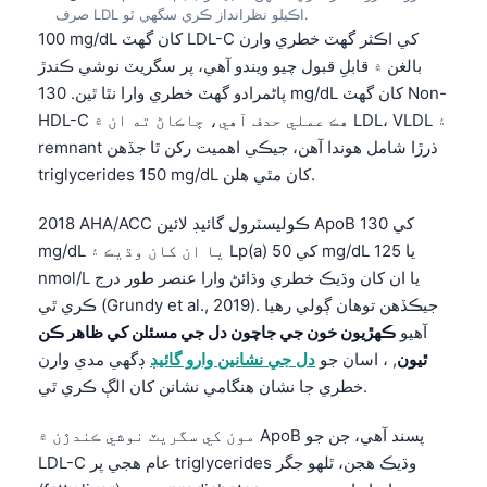
صرف LDL اڪيلو نظرانداز ڪري سگهي ٿو.
100 mg/dL کان گهٽ LDL-C کي اڪثر گهٽ خطري وارن
بالغن ۾ قابلِ قبول چيو ويندو آهي، پر سگريٽ نوشي ڪندڙ
پاڻمرادو گهٽ خطري وارا نٿا ٿين. 130 mg/dL کان گهٽ Non-
HDL-C هڪ عملي حدف آهي، ڇاڪاڻ ته ان ۾ LDL، VLDL ۽
remnant ذرڙا شامل هوندا آهن، جيڪي اهميت رکن ٿا جڏهن
triglycerides 150 mg/dL کان مٿي هلن.
2018 AHA/ACC ڪوليسٽرول گائيڊ لائين ApoB کي 130
mg/dL يا ان کان وڌيڪ ۽ Lp(a) کي 50 mg/dL يا 125
nmol/L يا ان کان وڌيڪ خطري وڌائڻ وارا عنصر طور درج
ڪري ٿي (Grundy et al., 2019). جيڪڏهن توهان ڳولي رهيا
آهيو
ڪهڙيون خون جي جاچون دل جي مسئلن کي ظاهر ڪن
ٿيون
, ، اسان جو
دل جي نشانين وارو گائيڊ
ڊگهي مدي وارن
خطري جا نشان هنگامي نشانن کان الڳ ڪري ٿي.
مون کي سگريٽ نوشي ڪندڙن ۾ ApoB پسند آهي، جن جو
LDL-C عام هجي پر triglycerides وڌيڪ هجن، ٿلهو جگر