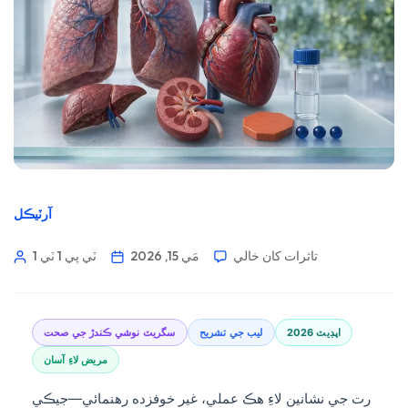
آرٽيڪل
تاثرات کان خالي
مَي 15, 2026
1 ٽي پي 1 ٽي
2026 اپڊيٽ
ليب جي تشريح
سگريٽ نوشي ڪندڙ جي صحت
مريض لاءِ آسان
رت جي نشانين لاءِ هڪ عملي، غير خوفزده رهنمائي—جيڪي