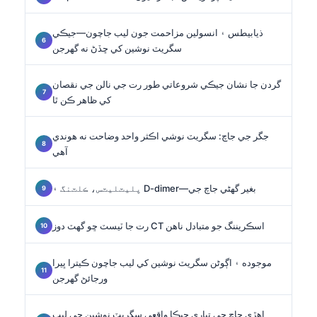
ذيابيطس ۽ انسولين مزاحمت جون ليب جاچون—جيڪي
سگريٽ نوشين کي ڇڏڻ نه گهرجن
گردن جا نشان جيڪي شروعاتي طور رت جي نالن جي نقصان
کي ظاهر ڪن ٿا
جگر جي جاچ: سگريٽ نوشي اڪثر واحد وضاحت نه هوندي
آهي
پليٽليٽس، ڪلٽنگ ۽ D-dimer—بغير گهڻي جاچ جي
رت جا ٽيسٽ ڇو گهٽ دوز CT اسڪريننگ جو متبادل ناهن
موجوده ۽ اڳوڻن سگريٽ نوشين کي ليب جاچون ڪيترا ڀيرا
ورجائڻ گهرجن
اهڙي جاچ جي تياري جيڪا واقعي سگريٽ نوشين جي ليب