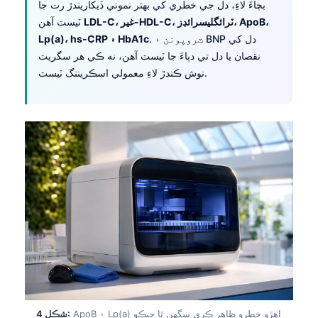
بچاءَ لاءِ، دل جي خطري کي بهتر نموني ڏيکاريندڙ رت جا
LDL-C، غير-HDL-C، ٽرائگليسرائڊز، ApoB،
ٽيسٽ آهن
. ٽروپونن ۽ BNP دل کي
Lp(a)، hs-CRP ۽ HbA1c
نقصان يا دل تي دٻاءَ جا ٽيسٽ آهن، نه ڪي هر سگريٽ
نوش ڪندڙ لاءِ معمولي اسڪريننگ ٽيسٽ.
ApoB ۽ Lp(a) اهڙو خطرو ظاهر ڪري سگهن ٿا جيڪو
شڪل 4: