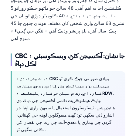
ڊاڪٽرن سان گڏ جائزو ورتو ويندو آهي، پر توهان جو پنهنجو
ڪلينشين اڃا به اهم آهي. 48 سالن جو ماڻهو جيڪو روزانو 5
سگريٽ ڇڪي ٿو ۽ هفتي ۾ 40 ڪلوميٽر ڊوڙي ٿو، ان جي
تشريح 68 سالن واري شخص کان مختلف هوندي جنهن جا 45
پيڪ-سال آهن، بلڊ پريشر وڌيڪ آهي ۽ ٽنگن جي ڳچيءَ ۾
سوڄ آهي.
CBC جا نشان: آڪسيجن کڻڻ، ويسڪوسيٽي ۽
لڪل دٻاءُ
تماڪ ڇڪيندڙن ۾ CBC بنيادي طور تي چيڪ ڪري ٿو
هيموگلوبن، هيماتوڪريٽ، ڳاڙهي رت جي سيلن جو
.
شمار، اڇي رت جي سيلن جو شمار، پليٽليٽس ۽ RDW
وڌيڪ هيماتوڪريٽ دائمي آڪسيجن جي دٻاءَ، ڊي
هائيڊريشن، ٽيسٽوسٽرون استعمال يا سمهڻ واري اپنيا جو
اشارو ڏئي سگهي ٿو؛ گهٽ هيموگلوبن لوهه جي گهٽتائي،
گردن جي بيماري يا معدي-آنت جي رت جي نقصان کي
لڪائي سگهي ٿو.