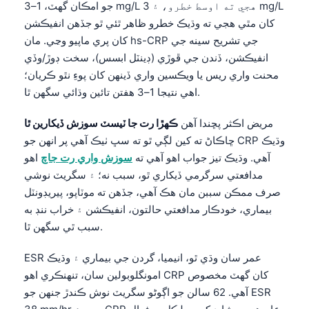
جو امڪان گهٽ، 1–3 mg/L هجي ته اوسط خطرو، ۽ 3 mg/L
کان مٿي هجي ته وڌيڪ خطرو ظاهر ٿئي ٿو جڏهن انفيڪشن
کان پري ماپيو وڃي. مان hs-CRP جي تشريح سينه جي
انفيڪشن، ڏندن جي ڦوڙي (ڊينٽل ابسس)، سخت ڊوڙ/وڏي
محنت واري ريس يا ويڪسين واري ڏينهن کان پوءِ نٿو ڪريان؛
اهي نتيجا 1–3 هفتن تائين وڌائي سگهن ٿا.
مريض اڪثر پڇندا آهن
ڪهڙا رت جا ٽيسٽ سوزش ڏيکارين ٿا
ڇاڪاڻ ته کين لڳي ٿو ته سڀ ٺيڪ آهي پر انهن جو CRP وڌيڪ
آهي. وڌيڪ تيز جواب اهو آهي ته
سوزش واري رت جاچ
اهو
مدافعتي سرگرمي ڏيکاري ٿو، سبب نه؛ ۽ سگريٽ نوشي
صرف ممڪن سببن مان هڪ آهي، جڏهن ته موٽاپو، پيريڊونٽل
بيماري، خودڪار مدافعتي حالتون، انفيڪشن ۽ خراب ننڊ به
سبب ٿي سگهن ٿا.
ESR عمر سان وڌي ٿو، انيميا، گردن جي بيماري ۽ وڌيڪ
امونگلوبولين سان، تنهنڪري اهو CRP کان گهٽ مخصوص
آهي. 62 سالن جو اڳوڻو سگريٽ نوش ڪندڙ جنهن جو ESR