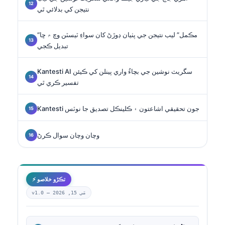
نتيجن کي بدلائي ٿي
“مڪمل” ليب نتيجن جي پٺيان ڊوڙڻ کان سواءِ ٽيسٽن وچ ۾ ڇا
تبديل ڪجي
Kantesti AI سگريٽ نوشين جي بچاءُ واري پينلن کي ڪيئن
تفسير ڪري ٿي
Kantesti جون تحقيقي اشاعتون ۽ ڪلينڪل تصديق جا نوٽس
وچان وچان سوال ڪرڻ
⚡ تڪڙو خلاصو
مَي 15, 2026
v1.0 —