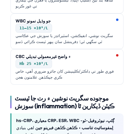
تي غور ڪريو
WBC جو وڌيل نمونو
11–15 ×10⁹/L
سگريٽ نوشي، انفيڪشن، اسٽيرائڊز يا سوزش جي عڪاسي
ٿي سگهي ٿي؛ ڊفرينشل سان ٻيهر ٽيسٽ ڪرائي ڏسو
CBC ۾ واضح غيرمعمولي تبديلي
Hb 25 ×10⁹/L
فوري طور تي ڊاڪٽر/ڪلينيشن کان جائزو ضروري آهي، خاص
ڪري جيڪڏهن علامتون هجن
موجوده سگريٽ نوشين ۾ رت جا ٽيسٽ
سوزش (inflammation) ڪيئن ڏيکارين ٿا
hs-CRP، معياري CRP، ESR، WBC ڳڻپ، نيوٽروفيل-ٽو-
لِمفوسائيٽ تناسب ۽ ڪڏهن ڪڏهن فبرينو جين
اهي بنيادي