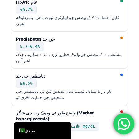
HbA1c عام
简体中文
<5.7%
ذيابيطس جو ليبارٽري ثبوت ناهي، بشرطيڪه A1c قابلِ اعتماد
Română
هجي
Türkçe
Ελληνικά
Prediabetes جي حد
5.7–6.4%
Português
مستقبل ۾ ذيابيطس جو وڌيڪ خطرو؛ وزن، ننڊ ۽ سگريٽ ڇڏڻ
Español
اهم آهن
Italiano
ذیابيطس جي حد
עִבְרִית
≥6.5%
Français
بار بار يا متبادل ٽيسٽ سان تصديق ٿيڻ تي ذيابيطس جي
تشخيص جي حمايت ڪري ٿو
العربية
Deutsch
واضح طور تي وڌيڪ رت جي شگر (Marked
hyperglycemia)
English
علامتن سان گڏ گلوڪوز ≥200 mg/dL
سنڌي
فوري ڪلينڪل جائزو گهربل آهي