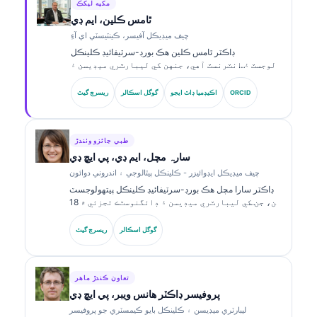
مکيه ليکڪ
ٿامس ڪلين، ايم ڊي
چيف ميڊيڪل آفيسر، ڪينٽيسٽي اي آءِ
ڊاڪٽر ٿامس ڪلين هڪ بورڊ-سرٽيفائيڊ ڪلينڪل
هيماتولوجسٽ ۽ انٽرنسٽ آهي، جنهن کي ليبارٽري ميڊيسن ۽
AI-سهائتا ڪيل ڪلينڪل تجزيي ۾ 15 سالن کان وڌيڪ جو
تجربو آهي. Kantesti AI ۾ چيف ميڊيڪل آفيسر جي حيثيت ۾،
ORCID
اڪيڊميا ڊاٽ ايجو
گوگل اسڪالر
ريسرچ گيٽ
هو ملڪيت واري نيورل نيٽ ورڪ جي طبي درستگي بابت
ڪلينڪل نگراني فراهم ڪري ٿو. ڊاڪٽر ڪلين بائيو مارڪر جي
تشريح ۽ ليبارٽري ڊائگنوسٽڪس بابت ليبارٽري ميڊيسن جي
موضوعن تي وڏي پيماني تي شايع ڪيو آهي.
طبي جائزو وٺندڙ
سارہ مچل، ايم ڊي، پي ايڇ ڊي
چيف ميڊيڪل ايڊوائيزر - ڪلينڪل پيٿالوجي ۽ اندروني دوائون
ڊاڪٽر سارا مچل هڪ بورڊ-سرٽيفائيڊ ڪلينڪل پيتھولوجسٽ
آهن، جن کي ليبارٽري ميڊيسن ۽ ڊائگنوسٽڪ تجزئي ۾ 18
سالن کان وڌيڪ جو تجربو آهي. انهن وٽ ڪلينڪل ڪيمسٽري
۾ خاص سرٽيفڪيشنون آهن ۽ ڪلينڪل مشق ۾ بائيو مارڪر
گوگل اسڪالر
ريسرچ گيٽ
پينلز ۽ ليبارٽري تجزئي بابت ڪيترائي تحقيقي ڪم شايع ڪيا
آهن.
تعاون ڪندڙ ماهر
پروفيسر ڊاڪٽر هانس ويبر، پي ايڇ ڊي
ليبارٽري ميڊيسن ۽ ڪلينڪل بايو ڪيمسٽري جو پروفيسر