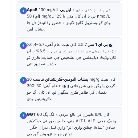
130 mg/dL تي يا ان کان مٿي ۽
ايل پي
ApoB
(اي)
50 mg/dL تي يا ان کان مٿي يا 125 nmol/L—
وڏي کوليسٽرول گائيڊ لائينز ۾ خطرو وڌائيندڙ دل جا
نشان آهن.
ايڇ بي اي 1 سي
5.7% کان هيٺ عام آهي، 5.7–6.4%
اڳ-ذیابيطس جي نشاندهي ڪري ٿو، ۽ 6.5% يا ان
کان وڌيڪ ذیابيطس جي تشخيص جي حمايت ڪري ٿو
جڏهن تصديق ٿئي.
پيشاب البومين-ڪريئٽينائن تناسب
30 mg/g کان هيٺ
عام آهي؛ 30–300 mg/g گردن يا رڳن جي شروعاتي
نقصان کي ظاهر ڪري سگهي ٿو، ان کان اڳ جو
ڪريئٽينين وڌي.
ڪيترن ئي بالغ مردن ۾ لڳ ڀڳ 60 IU/L کان
GGT
مٿي، خاص طور تي جيڪڏهن ALT يا ALP وڌيڪ هجي،
سادي “تماڪ ڇڪڻ واري اثر” واري ليبل بدران جگر ۽
دوائن جو جائزو وٺڻ گهرجي.