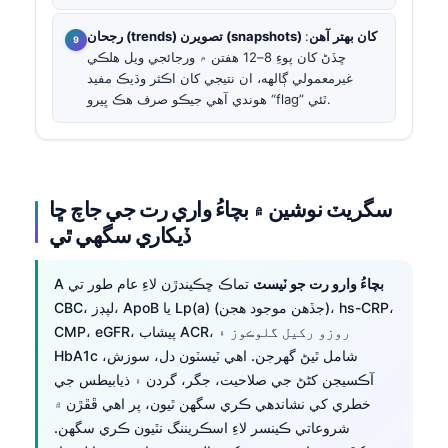
رجحان (trends) تصويرن (snapshots) کان بهتر آهن
:
ڇڏڻ کان پوءِ 8–12 هفتن ۾ ورجائجي ويل هلڪي
غيرمعمولي ڳالهه، ان نتيجي کان اڪثر وڌيڪ مفيد
هوندي آهي جيڪو صرف هڪ ڀيرو “flag” ٿئي.
سگريٽ نوشين ۾ بچاءُ واري رت جي جاچ ڇا
ڏيکاري سگهي ٿي
بچاءُ وارو رت جو ٽيسٽ
تماڪ ڇڪيندڙن لاءِ عام طور تي
A
CBC، لپڊز، ApoB يا Lp(a) (جڏهن موجود هجن)، hs-CRP،
CMP، eGFR، پيشاب ACR، روزو رکيل گلوڪوز ۽
HbA1c شامل ٿيڻ گهرجن. اهي ٽيسٽون دل، سوزش،
آڪسيجن کڻڻ جي صلاحيت، جگر، گردن ۽ ذیابيطس جي
خطري کي نشاندهي ڪري سگهن ٿيون، پر اهي ڦڦڙن ۾
شروعاتي ڪينسر لاءِ اسڪريننگ نٿيون ڪري سگهن.