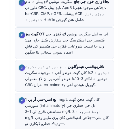
بچاءُ واري خون جي جاچ
سگريٽ نوشين لاءِ پينلن ۾ عام
طور تي CBC، لپڊ پينل، ApoB (جڏهن موجود هجي)،
hs-CRP، CMP، eGFR، پيشاب ACR، روزو رکيل
گلوڪوز ۽ HbA1c شامل هئڻ گهرجن.
اڃا به اهل سگريٽ نوشين لاءِ ڦڦڙن جي
گهٽ دوز CT
ڪينسر جي اسڪريننگ جي سفارش ڪيل جاچ آهي؛
رت جا ٽيسٽ شروعاتي ڦڦڙن جي ڪينسر کي قابلِ
اعتماد نموني سڃاڻي نٿا سگهن.
ڪاربوڪسي هيموگلوبن
عام طور تي غير سگريٽ
نوشين ۾ 2% کان گهٽ هوندو آهي ۽ موجوده سگريٽ
نوشين ۾ اڪثر 3–10% هوندو آهي، پر ان لاءِ معمولي
CBC بدران co-oximetry گهربل هوندي آهي.
ايڇ ايس-سي آر پي
1 mg/L کان گهٽ هجڻ گهٽ
سوزشي (inflammatory) دل جي خطري جي
نشاندهي ڪري ٿو، 1–3 mg/L اوسط خطرو، ۽ 3
mg/L کان مٿي—جڏهن انفيڪشن کان پري ماپيو وڃي
—وڌيڪ خطرو ڏيکاري ٿو.