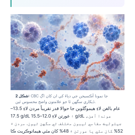
CBC جا نمونا آڪسيجن جي دٻاءَ کي ان کان اڳ
شڪل 2:
ڏيکاري سگهن ٿا جو علامتون واضح محسوس ٿين.
عام بالغن لاءِ هيموگلوبن جا حوالا قدر تقريباً مردن لاءِ 13.5–
17.5 g/dL ۽ عورتن لاءِ 12.0–15.5 g/dL هوندا آهن،
جيتوڻيڪ مقامي ليبون مختلف ٿي سگهن ٿيون. مردن ۾
52% کان مٿي يا عورتن ۾ 48% کان مٿي هيماتوڪريٽ ڪا