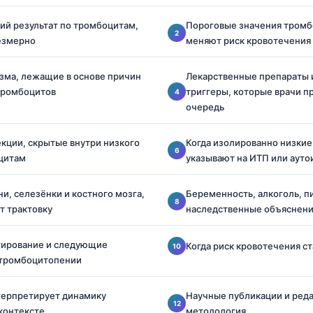
кий результат по тромбоцитам,
Пороговые значения тромб
езмерно
меняют риск кровотечения
зма, лежащие в основе причин
Лекарственные препараты 
тромбоцитов
триггеры, которые врачи п
очередь
кции, скрытые внутри низкого
Когда изолированно низки
цитам
указывают на ИТП или аут
и, селезёнки и костного мозга,
Беременность, алкоголь, п
т трактовку
наследственные объяснен
тирование и следующие
Когда риск кровотечения с
 тромбоцитопении
нтерпретирует динамику
Научные публикации и ред
контексте
методология