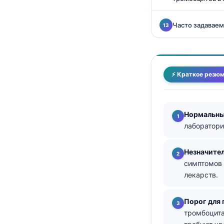
தமிழ்
Часто задавае
తెలుగు
मराठी
اردو
⚡ Краткое резю
বাংলা
Shqip
Magyar
Нормальны
лаборатори
Slovenščina
한국어
Незначител
Polski
симптомов 
лекарств.
Lietuvių kalba
ქართული
Порог для
Čeština
тромбоцита