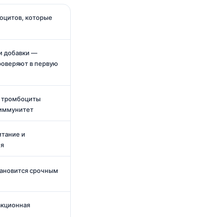
оцитов, которые
и добавки —
роверяют в первую
е тромбоциты
оиммунитет
итание и
ия
тановится срочным
акционная