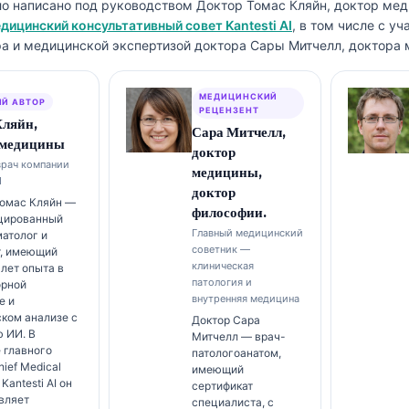
ло написано под руководством
Доктор Томас Кляйн, доктор ме
дицинский консультативный совет Kantesti AI
, в том числе с у
а и медицинской экспертизой доктора Сары Митчелл, доктора 
МЕДИЦИНСКИЙ
Й АВТОР
РЕЦЕНЗЕНТ
Кляйн,
Сара Митчелл,
 медицины
доктор
врач компании
медицины,
I
доктор
Томас Кляйн —
философии.
цированный
Главный медицинский
атолог и
советник —
т, имеющий
клиническая
 лет опыта в
патология и
орной
внутренняя медицина
е и
ком анализе с
Доктор Сара
 ИИ. В
Митчелл — врач-
 главного
патологоанатом,
hief Medical
имеющий
 Kantesti AI он
сертификат
вляет
специалиста, с