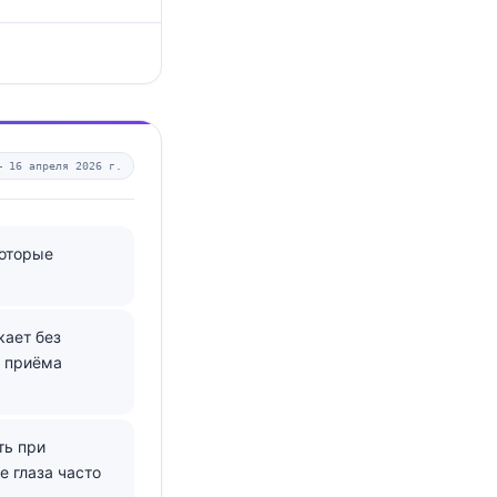
 —
16 апреля 2026 г.
которые
кает без
и приёма
ть при
е глаза часто