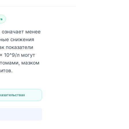
та
о означает менее
ьные снижения
ак показатели
× 10^9/л могут
птомами, мазком
итов.
казательствах