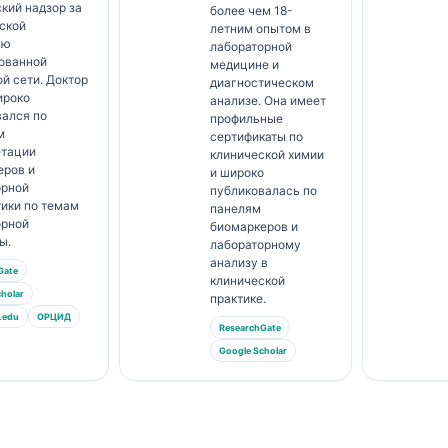
кий надзор за
более чем 18-
ской
летним опытом в
ью
лабораторной
тованной
медицине и
й сети. Доктор
диагностическом
ироко
анализе. Она имеет
вался по
профильные
м
сертификаты по
етации
клинической химии
еров и
и широко
орной
публиковалась по
ики по темам
панелям
орной
биомаркеров и
ы.
лабораторному
анализу в
Gate
клинической
holar
практике.
.edu
ОРЦИД
ResearchGate
Google Scholar