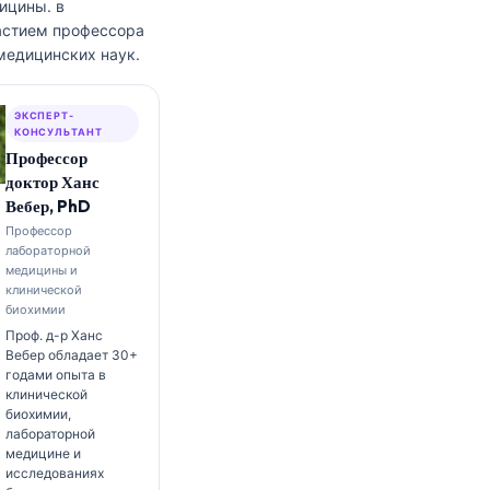
дицины.
в
частием профессора
медицинских наук.
ЭКСПЕРТ-
КОНСУЛЬТАНТ
Профессор
доктор Ханс
Вебер, PhD
Профессор
лабораторной
медицины и
клинической
биохимии
Проф. д-р Ханс
Вебер обладает 30+
годами опыта в
клинической
биохимии,
лабораторной
медицине и
исследованиях