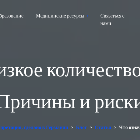
бразование
Медицинские ресурсы
Связаться с
нами
низкое количеств
Причины и риск
претация, сделано в Германии
>
Блог
>
Статьи
>
Что озна