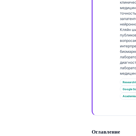
Gàidhlig
клиничес
медицин
Euskara
точност
запатен
Македонски јазик
нейронно
Кляйн ш
Latviešu valoda
публико
Galego
вопроса
интерпр
অসমীয়া
биомарк
лаборат
සිංහල
диагност
лаборат
سنڌي
медицин
پښتو
Research
Google Sc
Academia
Slovenčina
Hrvatski
Suomi
Қазақ тілі
Оглавление