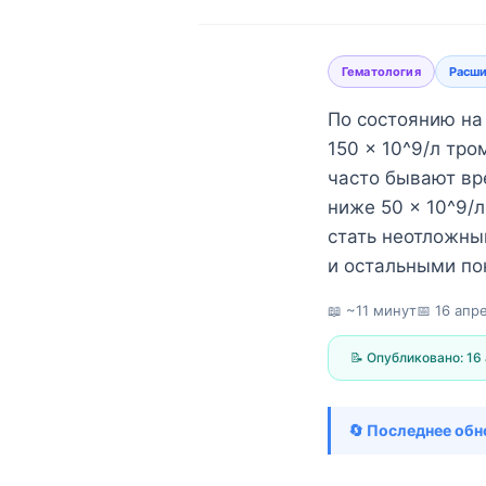
Гематология
Расши
По состоянию на
150 × 10^9/л тр
часто бывают вр
ниже 50 × 10^9/
стать неотложны
и остальными по
📖 ~11 минут
📅
16 апре
📝 Опубликовано:
16
🔄 Последнее обн
Norsk bokmål
Ślōnskŏ gŏdka