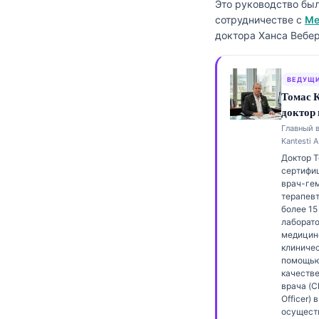
Это руководство бы
Frysk
сотрудничестве с
Ме
доктора Ханса Вебер
Esperanto
Беларуская мова
ВЕДУЩИ
Татар теле
Томас 
Кыргызча
доктор
Главный 
ئۇيغۇرچە
Kantesti A
Cebuano
Доктор 
сертифи
Basa Jawa
врач-гем
терапев
ພາສາລາວ
более 15
лаборат
Монгол
медицин
клиничес
Afrikaans
помощью
العربية المغربية
качестве
врача (C
Occitan
Officer) в
осущест