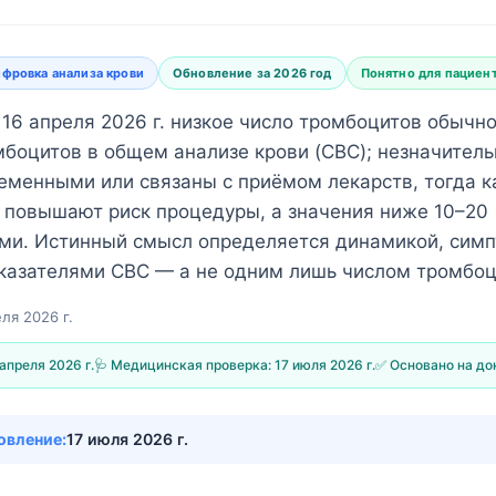
фровка анализа крови
Обновление за 2026 год
Понятно для пациен
 16 апреля 2026 г. низкое число тромбоцитов обычн
омбоцитов в общем анализе крови (CBC); незначител
еменными или связаны с приёмом лекарств, тогда к
л повышают риск процедуры, а значения ниже 10–20 
ми. Истинный смысл определяется динамикой, сим
казателями CBC — а не одним лишь числом тромбоц
ля 2026 г.
 апреля 2026 г.
🩺 Медицинская проверка:
17 июля 2026 г.
✅ Основано на до
овление:
17 июля 2026 г.