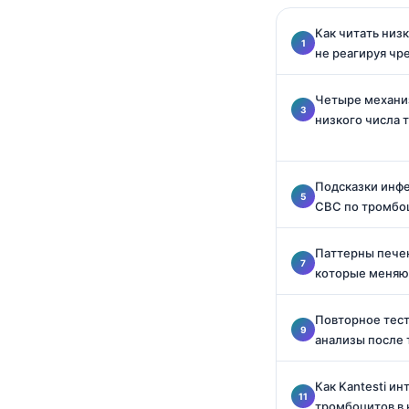
Català
Как читать низ
O‘zbekcha
не реагируя чр
Українська
Четыре механи
አማርኛ
низкого числа 
Kiswahili
ភាសាខ្មែរ
Подсказки инфе
ဗမာစာ
CBC по тромбо
ไทย
Паттерны печен
Tagalog
которые меняю
Tiếng Việt
Bahasa Melayu
Повторное тес
анализы после
മലയാളം
ಕನ್ನಡ
Как Kantesti и
ગુજરાતી
тромбоцитов в 