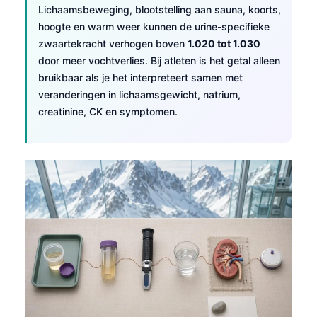
Lichaamsbeweging, blootstelling aan sauna, koorts,
Català
hoogte en warm weer kunnen de urine-specifieke
O‘zbekcha
zwaartekracht verhogen boven
1.020 tot 1.030
Українська
door meer vochtverlies. Bij atleten is het getal alleen
bruikbaar als je het interpreteert samen met
አማርኛ
veranderingen in lichaamsgewicht, natrium,
Kiswahili
creatinine, CK en symptomen.
ភាសាខ្មែរ
ဗမာစာ
ไทย
Tagalog
Tiếng Việt
Bahasa Melayu
മലയാളം
ಕನ್ನಡ
ગુજરાતી