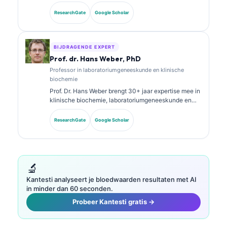
laboratoriumgeneeskunde en diagnostische analyse.
Zij heeft specialisatiecertificeringen in klinische
ResearchGate
Google Scholar
chemie en heeft uitgebreid gepubliceerd over
biomarkerpanels en laboratoriumanalyse in de
klinische praktijk.
BIJDRAGENDE EXPERT
Prof. dr. Hans Weber, PhD
Professor in laboratoriumgeneeskunde en klinische
biochemie
Prof. Dr. Hans Weber brengt 30+ jaar expertise mee in
klinische biochemie, laboratoriumgeneeskunde en
biomarkeronderzoek. Voormalig president van de
Duitse Vereniging voor Klinische Chemie, hij is
ResearchGate
Google Scholar
gespecialiseerd in analyse van diagnostische panels,
standaardisatie van biomarkers en AI-ondersteunde
laboratoriumgeneeskunde.
🔬
Kantesti analyseert je bloedwaarden resultaten met AI
in minder dan 60 seconden.
Probeer Kantesti gratis →