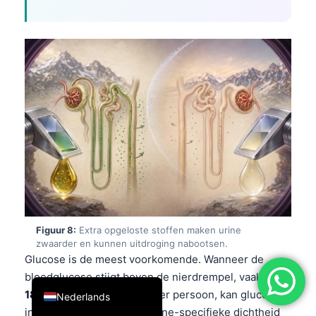
简体中文
Română
Türkçe
Ελληνικά
Português
Español
Italiano
עִבְרִית
Français
العربية
Figuur 8:
Extra opgeloste stoffen maken urine
zwaarder en kunnen uitdroging nabootsen.
Deutsch
Glucose is de meest voorkomende. Wanneer de
English
bloedglucose stijgt boven de nierdrempel, vaak rond
180 mg/dL
maar variabel per persoon, kan glucose
Nederlands
in de urine lekken en de urine-specifieke dichtheid