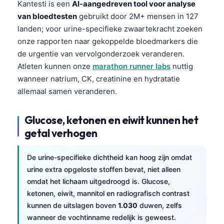
Kantesti is een
AI-aangedreven tool voor analyse
Čeština
van bloedtesten
gebruikt door 2M+ mensen in 127
日本語
landen; voor urine-specifieke zwaartekracht zoeken
Eesti
onze rapporten naar gekoppelde bloedmarkers die
de urgentie van vervolgonderzoek veranderen.
Azərbaycan dili
Atleten kunnen onze
marathon runner labs
nuttig
Bosanski
wanneer natrium, CK, creatinine en hydratatie
Svenska
allemaal samen veranderen.
Српски језик
Glucose, ketonen en eiwit kunnen het
Íslenska
getal verhogen
Հայերեն
Bahasa Indonesia
De urine-specifieke dichtheid kan hoog zijn omdat
urine extra opgeloste stoffen bevat, niet alleen
हिन्दी
omdat het lichaam uitgedroogd is. Glucose,
Dansk
ketonen, eiwit, mannitol en radiografisch contrast
Български
kunnen de uitslagen boven
1.030
duwen, zelfs
wanneer de vochtinname redelijk is geweest.
فارسی