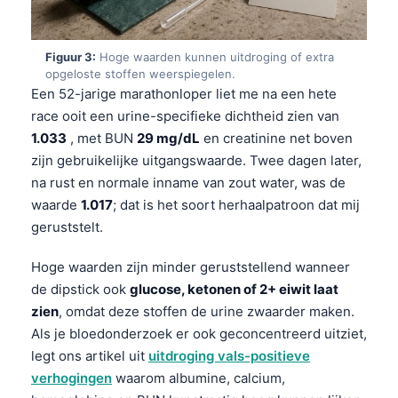
Figuur 3:
Hoge waarden kunnen uitdroging of extra
opgeloste stoffen weerspiegelen.
Een 52-jarige marathonloper liet me na een hete
race ooit een urine-specifieke dichtheid zien van
1.033
, met BUN
29 mg/dL
en creatinine net boven
zijn gebruikelijke uitgangswaarde. Twee dagen later,
na rust en normale inname van zout water, was de
waarde
1.017
; dat is het soort herhaalpatroon dat mij
geruststelt.
Hoge waarden zijn minder geruststellend wanneer
de dipstick ook
glucose, ketonen of 2+ eiwit laat
zien
, omdat deze stoffen de urine zwaarder maken.
Als je bloedonderzoek er ook geconcentreerd uitziet,
legt ons artikel uit
uitdroging vals-positieve
verhogingen
waarom albumine, calcium,