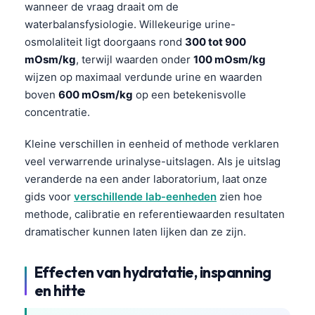
Gàidhlig
wanneer de vraag draait om de
waterbalansfysiologie. Willekeurige urine-
Euskara
osmolaliteit ligt doorgaans rond
300 tot 900
Македонски јазик
mOsm/kg
, terwijl waarden onder
100 mOsm/kg
Latviešu valoda
wijzen op maximaal verdunde urine en waarden
Galego
boven
600 mOsm/kg
op een betekenisvolle
concentratie.
অসমীয়া
සිංහල
Kleine verschillen in eenheid of methode verklaren
veel verwarrende urinalyse-uitslagen. Als je uitslag
سنڌي
veranderde na een ander laboratorium, laat onze
پښتو
gids voor
verschillende lab-eenheden
zien hoe
methode, calibratie en referentiewaarden resultaten
dramatischer kunnen laten lijken dan ze zijn.
Slovenčina
Hrvatski
Effecten van hydratatie, inspanning
Suomi
en hitte
Қазақ тілі