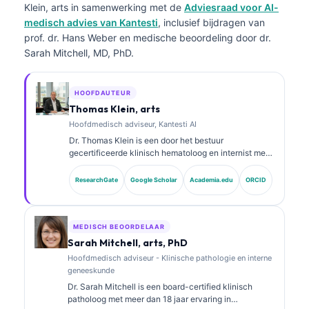
Klein, arts
in samenwerking met de
Adviesraad voor AI-
medisch advies van Kantesti
, inclusief bijdragen van
prof. dr. Hans Weber en medische beoordeling door dr.
Sarah Mitchell, MD, PhD.
HOOFDAUTEUR
Thomas Klein, arts
Hoofdmedisch adviseur, Kantesti AI
Dr. Thomas Klein is een door het bestuur
gecertificeerde klinisch hematoloog en internist met
meer dan 15 jaar ervaring in
laboratoriumgeneeskunde en door AI ondersteunde
ResearchGate
Google Scholar
Academia.edu
ORCID
klinische analyse. Als Chief Medical Officer bij
Kantesti AI zorgt hij voor klinisch toezicht op de
medische juistheid van het gepatenteerde neurale
netwerk. Dr. Klein heeft uitgebreid gepubliceerd over
MEDISCH BEOORDELAAR
interpretatie van biomarkers en
Sarah Mitchell, arts, PhD
laboratoriumdiagnostiek over onderwerpen in de
Hoofdmedisch adviseur - Klinische pathologie en interne
laboratoriumgeneeskunde.
geneeskunde
Dr. Sarah Mitchell is een board-certified klinisch
patholoog met meer dan 18 jaar ervaring in