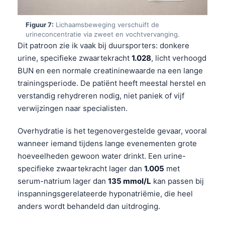
தமிழ்
Figuur 7:
Lichaamsbeweging verschuift de
తెలుగు
urineconcentratie via zweet en vochtvervanging.
Dit patroon zie ik vaak bij duursporters: donkere
मराठी
urine, specifieke zwaartekracht
1.028
, licht verhoogd
اردو
BUN en een normale creatininewaarde na een lange
বাংলা
trainingsperiode. De patiënt heeft meestal herstel en
verstandig rehydreren nodig, niet paniek of vijf
Shqip
verwijzingen naar specialisten.
Magyar
Overhydratie is het tegenovergestelde gevaar, vooral
Slovenščina
wanneer iemand tijdens lange evenementen grote
한국어
hoeveelheden gewoon water drinkt. Een urine-
Polski
specifieke zwaartekracht lager dan
1.005
met
Lietuvių kalba
serum-natrium lager dan
135 mmol/L
kan passen bij
inspanningsgerelateerde hyponatriëmie, die heel
Русский
anders wordt behandeld dan uitdroging.
ქართული