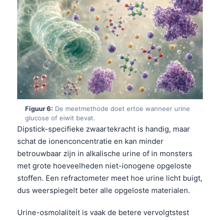
Frysk
Esperanto
Беларуская мова
Татар теле
Кыргызча
ئۇيغۇرچە
Cebuano
Figuur 6:
De meetmethode doet ertoe wanneer urine
glucose of eiwit bevat.
Basa Jawa
Dipstick-specifieke zwaartekracht is handig, maar
ພາສາລາວ
schat de ionenconcentratie en kan minder
betrouwbaar zijn in alkalische urine of in monsters
Монгол
met grote hoeveelheden niet-ionogene opgeloste
Afrikaans
stoffen. Een refractometer meet hoe urine licht buigt,
العربية المغربية
dus weerspiegelt beter alle opgeloste materialen.
Occitan
Urine-osmolaliteit is vaak de betere vervolgtstest