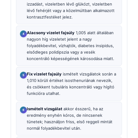
izzadást, vizeletben lévő glükózt, vizeletben
lévő fehérjét vagy a közelmúltban alkalmazott
kontrasztfestéket jelez.
Alacsony vizelet fajsúly
1,005 alatt általában
nagyon híg vizeletet jelent a nagy
folyadékbevitel, vízhajtók, diabetes insipidus,
elsődleges polidipszia vagy a vesék
koncentráló képességének károsodása miatt.
Fix vizelet fajsúly
ismételt vizsgálatok során a
1,010 körüli értéket isosthenuriának nevezik,
és csökkent tubuláris koncentráló vagy hígító
funkcióra utalhat.
Ismételt vizsgálat
akkor ésszerű, ha az
eredmény enyhén kóros, de nincsenek
tünetek; használjon friss, első reggeli mintát
normál folyadékbevitel után.