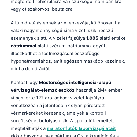
megfontolt rehidrálásra van szüksége, nem pánikra
vagy öt szakorvosi beutalóra.
தமிழ்
తెలుగు
A túlhidratálás ennek az ellenkezője, különösen ha
मराठी
valaki nagy mennyiségű sima vizet iszik hosszú
események alatt. A vizelet fajsúlya
1.005
alatti értéke
اردو
nátriummal
alatti szérum-nátriummal együtt
বাংলা
illeszkedhet a testmozgással összefüggő
Shqip
hyponatraemiához, amit egészen másképp kezelnek,
mint a dehidrációt.
Slovenščina
한국어
Kantesti egy
Mesterséges intelligencia-alapú
Polski
vérvizsgálat-elemző eszköz
használja 2M+ ember
világszerte 127 országban; vizelet fajsúlyra
Lietuvių kalba
vonatkozóan a jelentéseink olyan párosított
Русский
vérmarkereket keresnek, amelyek a kontroll
ქართული
sürgősségét befolyásolják. A sportolók emellett
megtalálhatják a
maratonfutók laborvizsgálatait
Čeština
akkor hasznos, ha a nátrium, a CK, a kreatinin és a