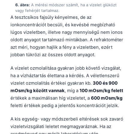
6. ábra:
A mérési módszer számít, ha a vizelet glükózt
Frysk
vagy fehérjét tartalmaz.
Esperanto
A tesztcsíkos fajsúly kényelmes, de az
ionkoncentrációt becsüli, és kevésbé megbízható
Беларуская мова
lúgos vizeletben, illetve nagy mennyiségű nem ionos
Татар теле
oldott anyagot tartalmazó mintákban. A refraktométer
Кыргызча
azt méri, hogyan hajlik a fény a vizeletben, ezért
jobban tükrözi az összes oldott anyagot.
ئۇيغۇرچە
Cebuano
A vizelet ozmolalitása gyakran jobb követő vizsgálat,
Basa Jawa
ha a vízháztartás élettana a kérdés. A véletlenszerű
vizelet ozmolalitás értékei gyakran kb.
300 és 900
ພາສາລາວ
mOsm/kg között vannak
, míg a
100 mOsm/kg felett
Монгол
értékek a maximálisan híg vizeletet, a
600 mOsm/kg
Afrikaans
feletti értékek pedig a jelentős koncentrációt jelzik.
العربية المغربية
A kis egység- vagy módszerbeli eltérések sok zavaró
Occitan
vizeletvizsgálati leletet megmagyaráznak. Ha az
eredményed egy másik laboratórium után