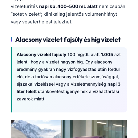
vizeletürítés
napi kb. 400–500 mL alatt
nem csupán
“sötét vizelet”; klinikailag jelentős volumenhiányt
vagy veseterhelést jelezhet.
Alacsony vizelet fajsúly és híg vizelet
Alacsony vizelet fajsúly
100 mg/dL alatt
1.005
azt
jelenti, hogy a vizelet nagyon híg. Egy alacsony
eredmény gyakran nagy vízfogyasztás után fordul
elő, de a tartósan alacsony értékek szomjúsággal,
éjszakai vizeléssel vagy a vizeletmennyiség
napi 3
liter felett
utánkövetést igényelnek a vízháztartási
zavarok miatt.