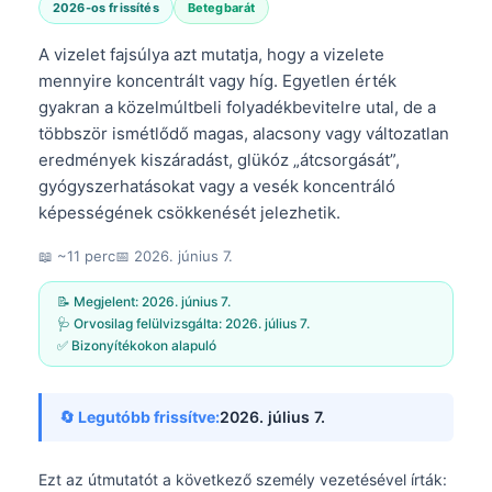
2026-os frissítés
Betegbarát
A vizelet fajsúlya azt mutatja, hogy a vizelete
mennyire koncentrált vagy híg. Egyetlen érték
gyakran a közelmúltbeli folyadékbevitelre utal, de a
többször ismétlődő magas, alacsony vagy változatlan
eredmények kiszáradást, glükóz „átcsorgását”,
gyógyszerhatásokat vagy a vesék koncentráló
képességének csökkenését jelezhetik.
📖 ~11 perc
📅
2026. június 7.
📝 Megjelent:
2026. június 7.
🩺 Orvosilag felülvizsgálta:
2026. július 7.
✅ Bizonyítékokon alapuló
🔄 Legutóbb frissítve:
2026. július 7.
Ezt az útmutatót a következő személy vezetésével írták: