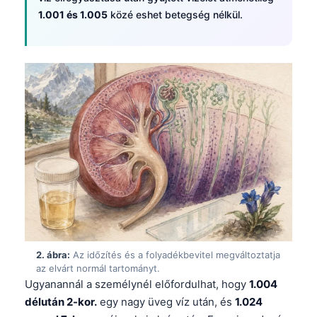
1.001 és 1.005
közé eshet betegség nélkül.
2. ábra:
Az időzítés és a folyadékbevitel megváltoztatja
az elvárt normál tartományt.
Ugyanannál a személynél előfordulhat, hogy
1.004
délután 2-kor.
egy nagy üveg víz után, és
1.024