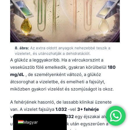
简体中文
Română
Türkçe
Ελληνικά
Português
8. ábra:
Az extra oldott anyagok nehezebbé teszik a
vizeletet, és utánozhatják a dehidratációt.
Español
A glükóz a leggyakoribb. Ha a vércukorszint a
Italiano
veseküszöb fölé emelkedik, gyakran körülbelül
180
עִבְרִית
mg/dL
, de személyenként változó, a glükóz
átcsoroghat a vizeletbe, és emelheti a fajsúlyt,
Français
miközben gyakori vizelést és szomjúságot is okoz.
العربية
A fehérjének hasonló, de lassabb klinikai üzenete
Deutsch
van. A vizelet fajsúlya
1.032
-vel
3+ fehérje
English
vesemunkát igényel, míg
1.032
egy éjszakai alvás
Magyar
utáni, fehérje nélküli időszak után egyszerűen a