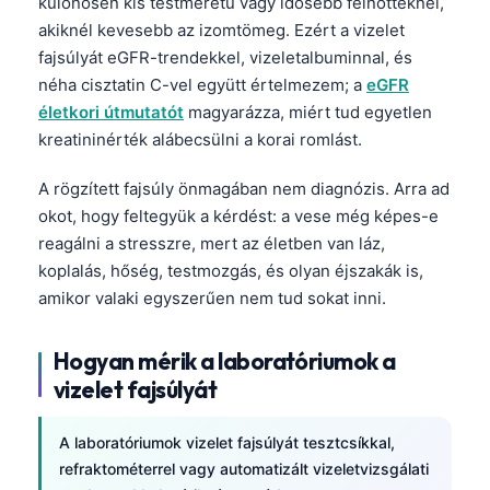
különösen kis testméretű vagy idősebb felnőtteknél,
akiknél kevesebb az izomtömeg. Ezért a vizelet
fajsúlyát eGFR-trendekkel, vizeletalbuminnal, és
néha cisztatin C-vel együtt értelmezem; a
eGFR
életkori útmutatót
magyarázza, miért tud egyetlen
kreatininérték alábecsülni a korai romlást.
A rögzített fajsúly önmagában nem diagnózis. Arra ad
okot, hogy feltegyük a kérdést: a vese még képes-e
reagálni a stresszre, mert az életben van láz,
koplalás, hőség, testmozgás, és olyan éjszakák is,
amikor valaki egyszerűen nem tud sokat inni.
Hogyan mérik a laboratóriumok a
vizelet fajsúlyát
A laboratóriumok vizelet fajsúlyát tesztcsíkkal,
refraktométerrel vagy automatizált vizeletvizsgálati