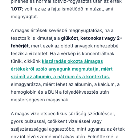
pihenés és normál sósvíz-fogyasztás után az érték
1.017
; volt; ez az a fajta ismétlődő mintázat, ami
megnyugtat.
A magas értékek kevésbé megnyugtatóak, ha a
tesztcsík is kimutatja a
glükózt, ketonokat vagy 2+
fehérjét
, mert ezek az oldott anyagok nehezebbé
teszik a vizeletet. Ha a vérkép is koncentráltnak
tűnik, cikkünk
kiszáradás okozta álmagas
értékekről szóló anyagunk megmutatja, miért
számít az albumin, a nátrium és a kontextus.
elmagyarázza, miért lehet az albumin, a kalcium, a
hemoglobin és a BUN a folyadékvesztés után
mesterségesen magasnak.
A magas vizeletspecifikus sűrűség szédüléssel,
gyors pulzussal, csökkent vizeléssel vagy
szájszárazsággal aggasztóbb, mint ugyanaz az érték
egy jól lévő személynél alvás után. Felnőtteknél a