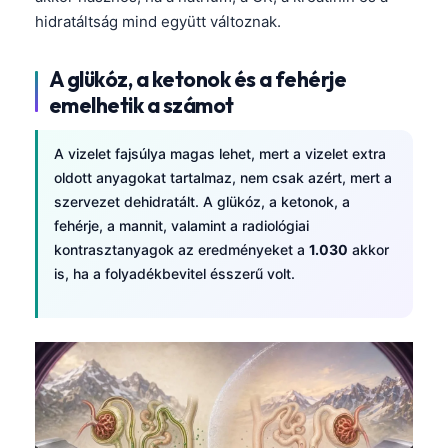
日本語
hidratáltság mind együtt változnak.
Eesti
A glükóz, a ketonok és a fehérje
Azərbaycan dili
emelhetik a számot
Bosanski
Svenska
A vizelet fajsúlya magas lehet, mert a vizelet extra
Српски језик
oldott anyagokat tartalmaz, nem csak azért, mert a
szervezet dehidratált. A glükóz, a ketonok, a
Íslenska
fehérje, a mannit, valamint a radiológiai
Հայերեն
kontrasztanyagok az eredményeket a
1.030
akkor
is, ha a folyadékbevitel ésszerű volt.
Bahasa Indonesia
हिन्दी
Nederlands
Dansk
Български
فارسی