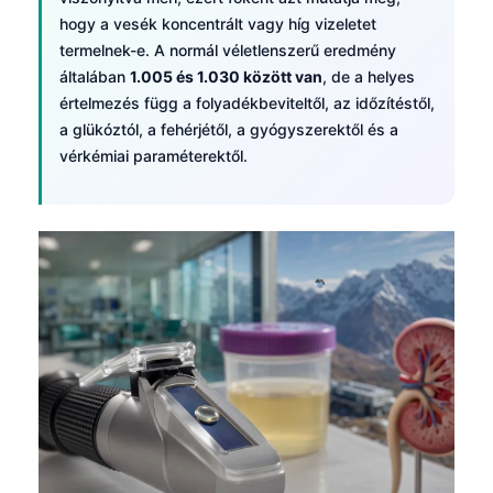
hogy a vesék koncentrált vagy híg vizeletet
termelnek-e. A normál véletlenszerű eredmény
általában
1.005 és 1.030 között van
, de a helyes
értelmezés függ a folyadékbevitel­től, az időzítéstől,
a glükóztól, a fehérjétől, a gyógyszerektől és a
vérkémiai paraméterektől.