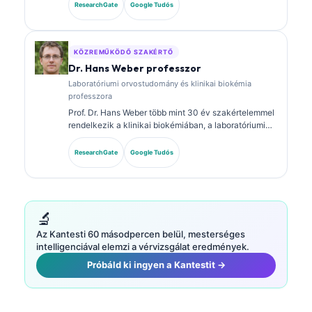
Klinikai kémiai szakterületi képesítésekkel
ResearchGate
Google Tudós
rendelkezik, és kiterjedten publikált biomarker-
panelokról és laboratóriumi elemzésről a klinikai
gyakorlatban.
KÖZREMŰKÖDŐ SZAKÉRTŐ
Dr. Hans Weber professzor
Laboratóriumi orvostudomány és klinikai biokémia
professzora
Prof. Dr. Hans Weber több mint 30 év szakértelemmel
rendelkezik a klinikai biokémiában, a laboratóriumi
orvostudományban és a biomarker-kutatásban. A
Német Klinikai Kémiai Társaság korábbi elnöke, és a
ResearchGate
Google Tudós
diagnosztikai panel-elemzésre, a biomarkerek
standardizálására, valamint a mesterséges
intelligencia által támogatott laboratóriumi orvoslásra
specializálódott.
🔬
Az Kantesti 60 másodpercen belül, mesterséges
intelligenciával elemzi a vérvizsgálat eredmények.
Próbáld ki ingyen a Kantestit →