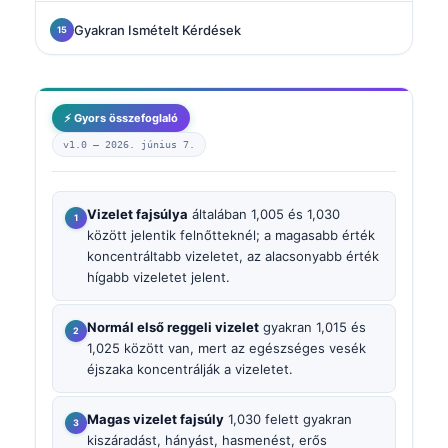
Gyakran Ismételt Kérdések
⚡ Gyors összefoglaló
v1.0 —
2026. június 7.
Vizelet fajsúlya
általában 1,005 és 1,030
között jelentik felnőtteknél; a magasabb érték
koncentráltabb vizeletet, az alacsonyabb érték
hígabb vizeletet jelent.
Normál első reggeli vizelet
gyakran 1,015 és
1,025 között van, mert az egészséges vesék
éjszaka koncentrálják a vizeletet.
Magas vizelet fajsúly
1,030 felett gyakran
kiszáradást, hányást, hasmenést, erős