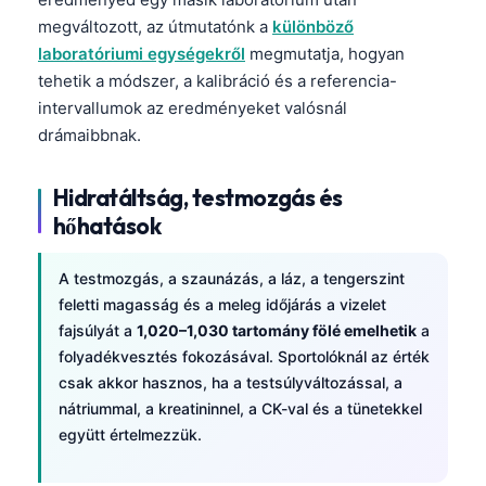
Gàidhlig
megváltozott, az útmutatónk a
különböző
Euskara
laboratóriumi egységekről
megmutatja, hogyan
Македонски јазик
tehetik a módszer, a kalibráció és a referencia-
intervallumok az eredményeket valósnál
Latviešu valoda
drámaibbnak.
Galego
অসমীয়া
Hidratáltság, testmozgás és
සිංහල
hőhatások
سنڌي
A testmozgás, a szaunázás, a láz, a tengerszint
پښتو
feletti magasság és a meleg időjárás a vizelet
fajsúlyát a
1,020–1,030 tartomány fölé emelhetik
a
folyadékvesztés fokozásával. Sportolóknál az érték
Slovenčina
csak akkor hasznos, ha a testsúlyváltozással, a
Hrvatski
nátriummal, a kreatininnel, a CK-val és a tünetekkel
Suomi
együtt értelmezzük.
Қазақ тілі