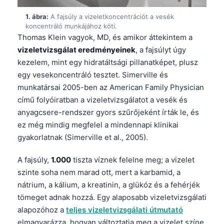
1. ábra:
A fajsúly a vizeletkoncentrációt a vesék
koncentráló munkájához köti.
Thomas Klein vagyok, MD, és amikor áttekintem a
vizeletvizsgálat eredményeinek
, a fajsúlyt úgy
kezelem, mint egy hidratáltsági pillanatképet, plusz
egy vesekoncentráló tesztet. Simerville és
munkatársai 2005-ben az American Family Physician
című folyóiratban a vizeletvizsgálatot a vesék és
anyagcsere-rendszer gyors szűrőjeként írták le, és
ez még mindig megfelel a mindennapi klinikai
gyakorlatnak (Simerville et al., 2005).
A fajsúly,
1.000
tiszta víznek felelne meg; a vizelet
szinte soha nem marad ott, mert a karbamid, a
nátrium, a kálium, a kreatinin, a glükóz és a fehérjék
tömeget adnak hozzá. Egy alaposabb vizeletvizsgálati
alapozóhoz a
teljes vizeletvizsgálati útmutató
elmagyarázza, hogyan változtatja meg a vizelet színe,