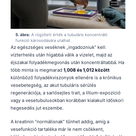
5. ábra:
A rögzített érték a tubuláris koncentráló
funkció károsodására utalhat.
Az egészséges veséknek „ingadozniuk” kell:
vízterhelés után hígabbá válik a vizelet, majd az
éjszakai folyadékmegvonás után koncentráltabbá. Ha
több minta is megmarad
1,008 és 1,012 között
különböző folyadékviszonyok ellenére is a krónikus
vesebetegség, az akut tubuláris sérülés
regenerációja, a sarlósejtes trait, a lítium-expozíció
vagy a vesetubulusokban korábban kialakult időskori
hegesedés jut eszembe.
A kreatinin “normálisnak” tűnhet addig, amíg a
vesefunkció tartaléka már le nem csökkent,