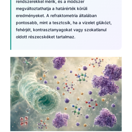
rendszerekkel mérik, és a módszer
megváltoztathatja a határérték körüli
eredményeket. A refraktometria általában
pontosabb, mint a tesztcsík, ha a vizelet glükózt,
fehérjét, kontrasztanyagokat vagy szokatlanul
oldott részecskéket tartalmaz.
Norsk bokmål
Ślōnskŏ gŏdka