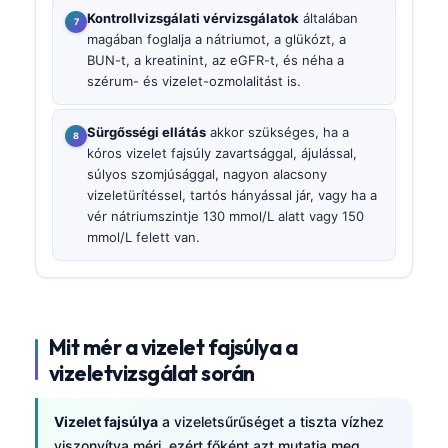
Kontrollvizsgálati vérvizsgálatok
általában
magában foglalja a nátriumot, a glükózt, a
BUN-t, a kreatinint, az eGFR-t, és néha a
szérum- és vizelet-ozmolalitást is.
Sürgősségi ellátás
akkor szükséges, ha a
kóros vizelet fajsúly zavartsággal, ájulással,
súlyos szomjúsággal, nagyon alacsony
vizeletürítéssel, tartós hányással jár, vagy ha a
vér nátriumszintje 130 mmol/L alatt vagy 150
mmol/L felett van.
Mit mér a vizelet fajsúlya a
vizeletvizsgálat során
Vizelet fajsúlya
a vizeletsűrűséget a tiszta vízhez
viszonyítva méri, ezért főként azt mutatja meg,