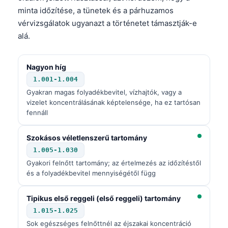
minta időzítése, a tünetek és a párhuzamos
vérvizsgálatok ugyanazt a történetet támasztják-e
alá.
Nagyon híg
1.001-1.004
Gyakran magas folyadékbevitel, vízhajtók, vagy a
vizelet koncentrálásának képtelensége, ha ez tartósan
fennáll
Szokásos véletlenszerű tartomány
1.005-1.030
Gyakori felnőtt tartomány; az értelmezés az időzítéstől
és a folyadékbevitel mennyiségétől függ
Tipikus első reggeli (első reggeli) tartomány
1.015-1.025
Sok egészséges felnőttnél az éjszakai koncentráció