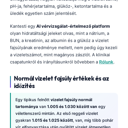
pH-ja, fehérjetartalma, glükóz-, ketontartalma és a
üledék egyetlen szám jelentését.
Kantesti egy
AI vérvizsgálat-értelmező platform
olyan hidratáltsági jeleket olvas, mint a nátrium, a
BUN, a kreatinin, az albumin és a glükóz a vizelet
fajsúlyának eredménye mellett, nem pedig úgy kezeli
a vizeletszámot, mint magányos zászlót. A klinikai
csapatunkról és irányításunkról bővebben a
Rólunk
.
Normál vizelet fajsúly értékek és az
időzítés
Egy tipikus felnőtt
vizelet fajsúly normál
tartománya
van
1.005 és 1.030 között van
egy
véletlenszerű mintán. Az első reggeli vizelet
gyakran
1.015 és 1.025 között
, van, míg több pohár
víz elfogyasztása után gyűjtött vizelet átmenetileg