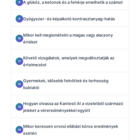
A glükóz, a ketonok és a fehérje emelhetik a számot
Gyógyszer- és képalkotó kontrasztanyag-hatás
Mikor kell megismételni a magas vagy alacsony
értéket
Követő vizsgálatok, amelyek megváltoztatják az
értelmezést
Gyermekek, idősebb felnőttek és terhesség
buktatói
Hogyan olvassa az Kantesti AI a vizeletből származó
jeleket a véreredményekkel együtt
Mikor keressen orvosi ellátást kóros eredmények
esetén