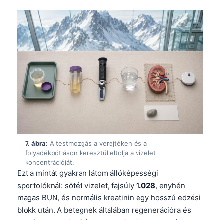
Català
O‘zbekcha
Українська
አማርኛ
Kiswahili
ភាសាខ្មែរ
ဗမာစာ
ไทย
Tagalog
7. ábra:
A testmozgás a verejtéken és a
folyadékpótláson keresztül eltolja a vizelet
Tiếng Việt
koncentrációját.
Bahasa Melayu
Ezt a mintát gyakran látom állóképességi
sportolóknál: sötét vizelet, fajsúly
1.028
, enyhén
മലയാളം
magas BUN, és normális kreatinin egy hosszú edzési
ಕನ್ನಡ
blokk után. A betegnek általában regenerációra és
ગુજરાતી