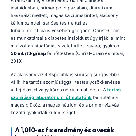
A tartósan híg vizelet előfordulhat diabetes
insipidusban, primer polidipsziában, diuretikum-
használat mellett, magas kalciumszinttel, alacsony
káliumszinttel, sarlósejtes traittal és
tubulointersticiális vesebetegségben. Christ-Crain
és munkatársai a diabetes insipidust úgy írják le, mint
a túlzottan hipotóniás vizeletürítés zavara, gyakran
50 mL/ttkg/nap
felnőttekben (Christ-Crain és mtsai,
2019).
Az alacsony vizeletspecifikus sűrűség sürgősebbé
válik, ha tartós szomjúsággal, testsúlycsökkenéssel,
új fejfájással vagy kóros nátriummal társul. A
tartós
szomjúság laboratóriumi útmutatónk
bemutatja a
magas glükóz, a magas nátrium és a primer vízivás
közötti gyakorlati különbséget.
A 1,010-es fix eredmény és a vesék