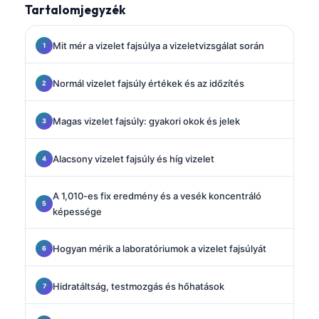
Tartalomjegyzék
Mit mér a vizelet fajsúlya a vizeletvizsgálat során
Normál vizelet fajsúly értékek és az időzítés
Magas vizelet fajsúly: gyakori okok és jelek
Alacsony vizelet fajsúly és híg vizelet
A 1,010-es fix eredmény és a vesék koncentráló
képessége
Hogyan mérik a laboratóriumok a vizelet fajsúlyát
Hidratáltság, testmozgás és hőhatások