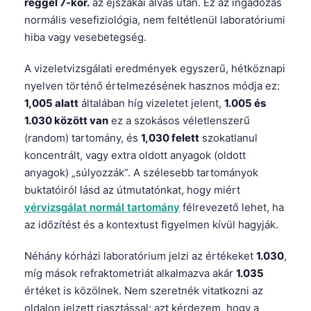
reggel 7-kor.
az éjszakai alvás után. Ez az ingadozás
normális vesefiziológia, nem feltétlenül laboratóriumi
hiba vagy vesebetegség.
A vizeletvizsgálati eredmények egyszerű, hétköznapi
nyelven történő értelmezésének hasznos módja ez:
1,005 alatt
általában híg vizeletet jelent,
1.005 és
1.030 között van
ez a szokásos véletlenszerű
(random) tartomány, és
1,030 felett
szokatlanul
koncentrált, vagy extra oldott anyagok (oldott
anyagok) „súlyozzák”. A szélesebb tartományok
buktatóiról lásd az útmutatónkat, hogy miért
vérvizsgálat normál tartomány
félrevezető lehet, ha
az időzítést és a kontextust figyelmen kívül hagyják.
Néhány kórházi laboratórium jelzi az értékeket
1.030
,
míg mások refraktometriát alkalmazva akár
1.035
értéket is közölnek. Nem szeretnék vitatkozni az
oldalon jelzett riasztással; azt kérdezem, hogy a