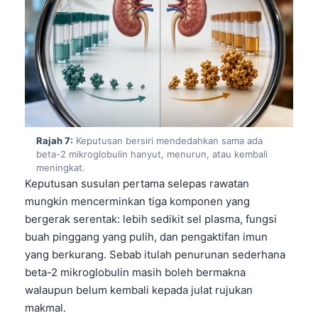
日本語
Eesti
Azərbaycan dili
Bosanski
Svenska
Српски језик
Rajah 7:
Keputusan bersiri mendedahkan sama ada
Íslenska
beta-2 mikroglobulin hanyut, menurun, atau kembali
meningkat.
Հայերեն
Keputusan susulan pertama selepas rawatan
Bahasa Indonesia
mungkin mencerminkan tiga komponen yang
हिन्दी
bergerak serentak: lebih sedikit sel plasma, fungsi
buah pinggang yang pulih, dan pengaktifan imun
Nederlands
yang berkurang. Sebab itulah penurunan sederhana
Dansk
beta-2 mikroglobulin masih boleh bermakna
Български
walaupun belum kembali kepada julat rujukan
makmal.
فارسی