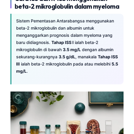
beta-2 mikroglobulin dalam myeloma
Sistem Pementasan Antarabangsa menggunakan
beta-2 mikroglobulin dan albumin untuk
menganggarkan prognosis dalam myeloma yang
baru didiagnosis.
Tahap ISS I
ialah beta-2
mikroglobulin di bawah
3.5 mg/L
dengan albumin
sekurang-kurangnya
3.5 g/dL
, manakala
Tahap ISS
III
ialah beta-2 mikroglobulin pada atau melebihi
5.5
mg/L
.
Norsk bokmål
Ślōnskŏ gŏdka