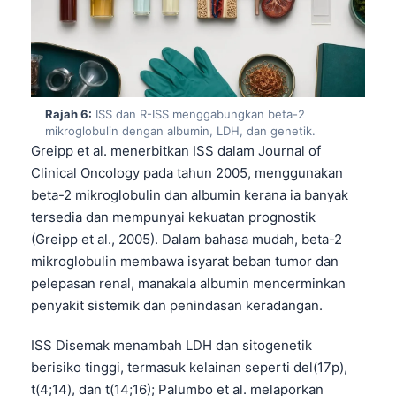
Frysk
Esperanto
Беларуская мова
Татар теле
Rajah 6:
ISS dan R-ISS menggabungkan beta-2
mikroglobulin dengan albumin, LDH, dan genetik.
Кыргызча
Greipp et al. menerbitkan ISS dalam Journal of
ئۇيغۇرچە
Clinical Oncology pada tahun 2005, menggunakan
Cebuano
beta-2 mikroglobulin dan albumin kerana ia banyak
tersedia dan mempunyai kekuatan prognostik
Basa Jawa
(Greipp et al., 2005). Dalam bahasa mudah, beta-2
ພາສາລາວ
mikroglobulin membawa isyarat beban tumor dan
Монгол
pelepasan renal, manakala albumin mencerminkan
penyakit sistemik dan penindasan keradangan.
Afrikaans
العربية المغربية
ISS Disemak menambah LDH dan sitogenetik
berisiko tinggi, termasuk kelainan seperti del(17p),
Occitan
t(4;14), dan t(14;16); Palumbo et al. melaporkan