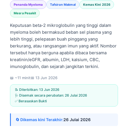
Penanda Myeloma
Tafsiran Makmal
Kemas Kini 2026
Mesra Pesakit
Keputusan beta-2 mikroglobulin yang tinggi dalam
myeloma boleh bermaksud beban sel plasma yang
lebih tinggi, pelepasan buah pinggang yang
berkurang, atau rangsangan imun yang aktif. Nombor
tersebut hanya berguna apabila dibaca bersama
kreatinin/eGFR, albumin, LDH, kalsium, CBC,
imunoglobulin, dan sejarah jangkitan terkini.
📖 ~11 minit
📅
13 Jun 2026
📝 Diterbitkan:
13 Jun 2026
🩺 Disemak secara perubatan:
26 Julai 2026
✅ Berasaskan Bukti
🔄 Dikemas kini Terakhir:
26 Julai 2026