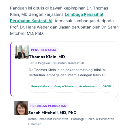
Panduan ini ditulis di bawah kepimpinan
Dr. Thomas
Klein, MD
dengan kerjasama
Lembaga Penasihat
Perubatan Kantesti AI
, termasuk sumbangan daripada
Prof. Dr. Hans Weber dan ulasan perubatan oleh Dr. Sarah
Mitchell, MD, PhD.
PENULIS UTAMA
Thomas Klein, MD
Ketua Pegawai Perubatan, Kantesti AI
Dr. Thomas Klein ialah pakar hematologi klinikal
bertauliah lembaga dan internis dengan lebih 15
tahun pengalaman dalam perubatan makmal dan
analisis klinikal berbantukan AI. Sebagai Ketua
ResearchGate
Google Scholar
Academia.edu
ORCID
Pegawai Perubatan di Kantesti AI, beliau
menyediakan pengawasan klinikal terhadap
ketepatan perubatan rangkaian saraf proprietari
tersebut. Dr. Klein telah menerbitkan kajian tentang
PENGULAS PERUBATAN
tafsiran biomarker dan diagnostik makmal.
Sarah Mitchell, MD, PhD
Ketua Penasihat Perubatan - Patologi Klinikal & Perubatan
Dalaman