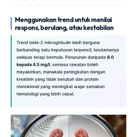
తెలుగు
Menggunakan trend untuk menilai
मराठी
respons, berulang, atau kestabilan
اردو
বাংলা
Trend beta-2 mikroglobulin lebih berguna
Shqip
berbanding satu keputusan terpencil, terutamanya
selepas terapi bermula. Penurunan daripada
8.0
Magyar
kepada 4.5 mg/L
semasa rawatan boleh
Slovenščina
meyakinkan, manakala peningkatan dengan
kreatinin yang tidak berubah dan protein
한국어
monoklonal yang meningkat wajar semakan
Polski
hematologi yang lebih cepat.
Lietuvių kalba
Русский
ქართული
Čeština