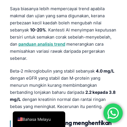
简体中文
Saya biasanya lebih mempercayai trend apabila
makmal dan ujian yang sama digunakan, kerana
Română
perbezaan kecil kaedah boleh mengubah nilai
Türkçe
sebanyak
10-20%
. Kantesti AI menyimpan keputusan
Ελληνικά
bersiri untuk semakan corak sebelah-menyebelah,
dan
panduan analisis trend
menerangkan cara
Português
memisahkan variasi rawak daripada pergerakan
Español
sebenar.
Italiano
Beta-2 mikroglobulin yang stabil sebanyak
4.0 mg/L
עִבְרִית
dengan eGFR yang stabil dan M-protein yang
Français
menurun mungkin kurang membimbangkan
العربية
berbanding lonjakan baharu daripada
2.2 kepada 3.8
mg/L
dengan kreatinin normal dan rantai ringan
Deutsch
bebas yang meningkat. Kecerunan itu penting.
English
Bahasa Melayu
Ujian sampingan yang menghentikan