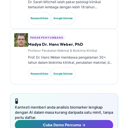
Dr. Sarah Mitchell ialah pakar patologi klinikal
bertauliah lembaga dengan lebih 18 tahun
pengalaman dalam perubatan makmal dan analisis
diagnostik. Beliau memiliki pensijilan kepakaran
ResearchGate
Google Scholar
dalam kimia klinikal dan telah menerbitkan secara
meluas tentang panel biomarker dan analisis makmal
dalam amalan klinikal.
PAKAR PENYUMBANG
Madya Dr. Hans Weber, PhD
Profesor Perubatan Makmal & Biokimia Klinikal
Prof. Dr. Hans Weber membawa pengalaman 30+
tahun dalam biokimia klinikal, perubatan makmal, dan
penyelidikan biomarker. Bekas Presiden Persatuan
Kimia Klinikal Jerman, beliau pakar dalam analisis
ResearchGate
Google Scholar
panel diagnostik, penyeragaman biomarker, dan
perubatan makmal berbantukan AI.
🧪
Kantesti memberi anda analisis biomarker lengkap
dengan AI dalam masa kurang daripada satu minit, tanpa
perlu daftar.
Cuba Demo Percuma →