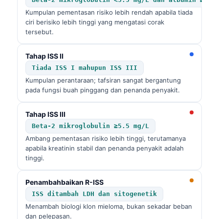
Català
Kumpulan pementasan risiko lebih rendah apabila tiada
ciri berisiko lebih tinggi yang mengatasi corak
O‘zbekcha
tersebut.
Українська
አማርኛ
Tahap ISS II
Tiada ISS I mahupun ISS III
Kiswahili
Kumpulan perantaraan; tafsiran sangat bergantung
ភាសាខ្មែរ
pada fungsi buah pinggang dan penanda penyakit.
ဗမာစာ
Tahap ISS III
ไทย
Beta-2 mikroglobulin ≥5.5 mg/L
Tagalog
Ambang pementasan risiko lebih tinggi, terutamanya
apabila kreatinin stabil dan penanda penyakit adalah
Tiếng Việt
tinggi.
മലയാളം
Penambahbaikan R-ISS
ಕನ್ನಡ
ISS ditambah LDH dan sitogenetik
ગુજરાતી
Menambah biologi klon mieloma, bukan sekadar beban
dan pelepasan.
தமிழ்