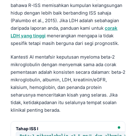
Gàidhlig
bahawa R-ISS memisahkan kumpulan kelangsungan
Euskara
hidup dengan lebih baik berbanding ISS sahaja
(Palumbo et al., 2015). Jika LDH adalah sebahagian
Македонски јазик
daripada laporan anda, panduan kami untuk
corak
Latviešu valoda
LDH yang tinggi
menerangkan mengapa ia tidak
Galego
spesifik tetapi masih berguna dari segi prognostik.
অসমীয়া
Kantesti AI mentafsir keputusan myeloma beta-2
සිංහල
mikroglobulin dengan menyemak sama ada corak
سنڌي
pementasan adalah konsisten secara dalaman: beta-2
mikroglobulin, albumin, LDH, kreatinin/eGFR,
پښتو
kalsium, hemoglobin, dan penanda protein
seharusnya menceritakan kisah yang selaras. Jika
Slovenčina
tidak, ketidakpadanan itu selalunya tempat soalan
klinikal penting berada.
Hrvatski
Suomi
Tahap ISS I
Қазақ тілі
Beta-2 mikroglobulin <3.5 mg/L dan albumin ≥3.5