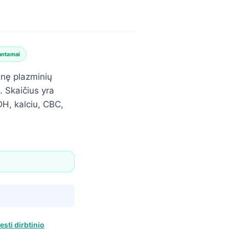
antamai
snę plazminių
. Skaičius yra
DH, kalciu, CBC,
esti dirbtinio