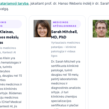
atariamoji taryba
, įskaitant prof. dr. Hanso Weberio indėlį ir dr. Sar
valgą.
DINIS
MEDICINOS
US
APŽVALGININKAS
Kleinas,
Sarah Mitchell,
nos mokslų
MD, PhD
as
Vyriausiasis medicinos
patarėjas – klinikinė
sis medicinos
patologija ir vidaus
, Kantesti AI
ligos
s Klein yra
Dr. Sarah Mitchell yra
 hematologas ir
sertifikuota klinikinė
s, turintis
patologė, turinti
tarybos
daugiau nei 18 metų
ą, daugiau nei 15
patirtį laboratorinės
rties
medicinos ir
inės medicinos ir
diagnostinės analizės
os klinikinės
srityje. Ji turi
srityje. Būdamas
klinikinės chemijos
oju medicinos
specializacijos
 (Chief Medical
sertifikatus ir plačiai
antesti AI, jis