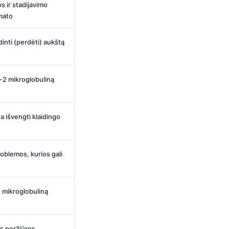
s ir stadijavimo
 mato
dinti (perdėti) aukštą
a-2 mikroglobuliną
a išvengti klaidingo
roblemos, kurios gali
2 mikroglobuliną
s peržiūros