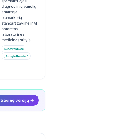
specializuojasi
diagnostinių panelių
analizėje,
biomarkerių
standartizavime ir AI
paremtos
laboratorinės
medicinos srityje.
ResearchGate
„Google Scholar“
racinę versiją →