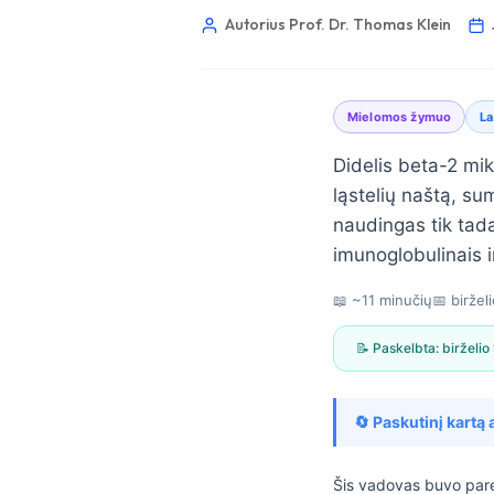
Autorius Prof. Dr. Thomas Klein
Mielomos žymuo
La
Didelis beta-2 mik
ląstelių naštą, su
naudingas tik tad
imunoglobulinais ir
📖 ~11 minučių
📅
biržel
📝 Paskelbta:
birželio
🔄 Paskutinį kartą 
Norsk bokmål
Ślōnskŏ gŏdka
Šis vadovas buvo par