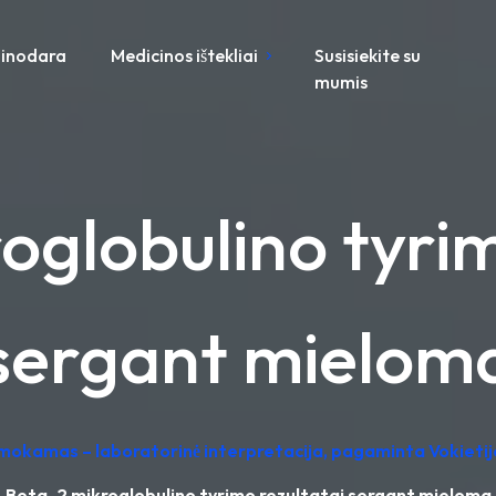
inodara
Medicinos ištekliai
Susisiekite su
mumis
oglobulino tyrim
sergant mielom
emokamas – laboratorinė interpretacija, pagaminta Vokietij
Beta-2 mikroglobulino tyrimo rezultatai sergant mieloma