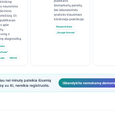
publikavo
klinikinę
biomarkerių panelių
o neuroninio
bei laboratorinės
dicininio
analizės klausimais
riežiūrą. Dr.
klinikinėje praktikoje.
 publikavęs
us apie
ResearchGate
rių
„Google Scholar“
avimą ir
inę diagnostiką.
Gate
cholar“
.edu
ORCID
au nei minutę pateikia išsamią
Išbandykite nemokamą demonst
ę su AI, nereikia registruotis.