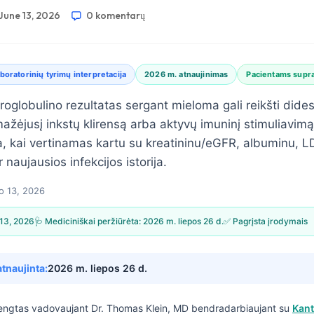
June 13, 2026
0 komentarų
boratorinių tyrimų interpretacija
2026 m. atnaujinimas
Pacientams supr
roglobulino rezultatas sergant mieloma gali reikšti dide
mažėjusį inkstų klirensą arba aktyvų imuninį stimuliavimą
a, kai vertinamas kartu su kreatininu/eGFR, albuminu, L
 naujausios infekcijos istorija.
io 13, 2026
 13, 2026
🩺 Mediciniškai peržiūrėta:
2026 m. liepos 26 d.
✅ Pagrįsta įrodymais
atnaujinta:
2026 m. liepos 26 d.
engtas vadovaujant
Dr. Thomas Klein, MD
bendradarbiaujant su
Kant