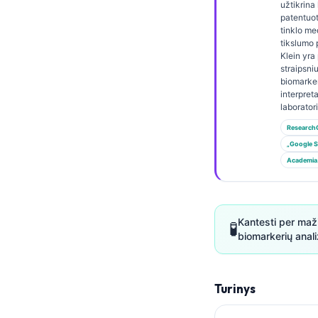
Gàidhlig
užtikrina 
patentuot
Euskara
tinklo me
tikslumo p
Македонски јазик
Klein yra
straipsni
Latviešu valoda
biomarke
Galego
interpret
laborator
অসমীয়া
Research
සිංහල
„Google S
Academia
سنڌي
پښتو
Kantesti per maži
🧪
Slovenčina
biomarkerių analiz
Hrvatski
Suomi
Turinys
Қазақ тілі