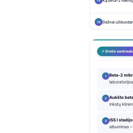
Ką beta-2 mikrog
தமிழ்
తెలుగు
Dažnai užduodam
मराठी
اردو
বাংলা
⚡ Greita santrauk
Shqip
Magyar
Beta-2 mik
Slovenščina
laboratorijo
한국어
Polski
Aukšto bet
inkstų klire
Русский
ქართული
ISS I stadi
Čeština
albuminas –