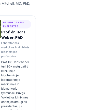
ah Mitchell, MD, PhD,
PRISIDEDANTIS
EKSPERTAS
Prof. dr. Hans
Weber, PhD
Laboratorinės
medicinos ir klinikinės
biochemijos
profesorius
Prof. Dr. Hans Weber
turi 30+ metų patirtį
klinikinėje
biochemijoje,
laboratorinėje
medicinoje ir
biomarkerių
tyrimuose. Buvęs
Vokietijos klinikinės
chemijos draugijos
prezidentas, jis