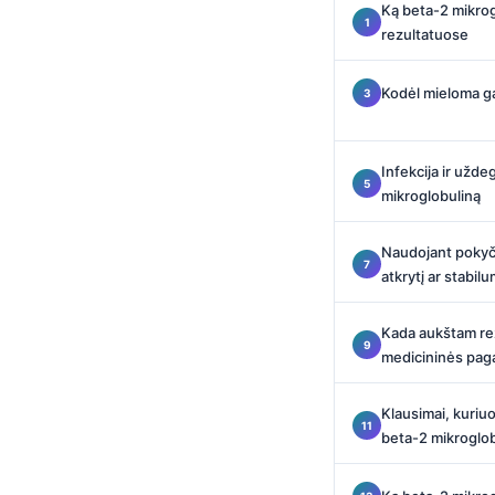
Ką beta-2 mikrog
Català
rezultatuose
O‘zbekcha
Українська
Kodėl mieloma ga
አማርኛ
Kiswahili
Infekcija ir užde
mikroglobuliną
ភាសាខ្មែរ
ဗမာစာ
Naudojant pokyči
ไทย
atkrytį ar stabil
Tagalog
Kada aukštam rez
Tiếng Việt
medicininės paga
Bahasa Melayu
Klausimai, kuriu
മലയാളം
beta-2 mikroglob
ಕನ್ನಡ
ગુજરાતી