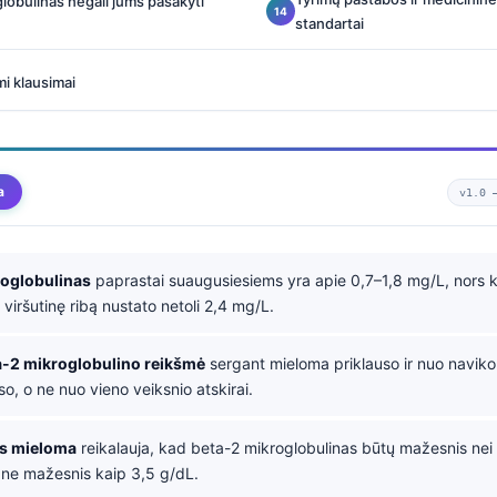
lobulinas negali jums pasakyti
standartai
i klausimai
a
v1.0
roglobulinas
paprastai suaugusiesiems yra apie 0,7–1,8 mg/L, nors k
s viršutinę ribą nustato netoli 2,4 mg/L.
a-2 mikroglobulino reikšmė
sergant mieloma priklauso ir nuo naviko 
nso, o ne nuo vieno veiksnio atskirai.
jos mieloma
reikalauja, kad beta-2 mikroglobulinas būtų mažesnis nei
 ne mažesnis kaip 3,5 g/dL.