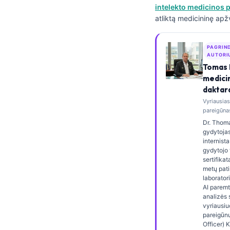
intelekto medicinos p
Frysk
atliktą medicininę apž
Esperanto
Беларуская мова
PAGRIN
AUTORI
Татар теле
Tomas 
medici
Кыргызча
daktar
ئۇيغۇرچە
Vyriausia
pareigūnas
Cebuano
Dr. Thoma
Basa Jawa
gydytojas
internista
ພາສາລາວ
gydytojo 
sertifikat
Монгол
metų pati
laborator
Afrikaans
AI paremt
العربية المغربية
analizės 
vyriausiu
Occitan
pareigūnu
Officer) K