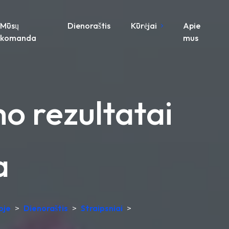
Mūsų
Dienoraštis
Kūrėjai
Apie
komanda
mus
o rezultatai
a
oje
>
Dienoraštis
>
Straipsniai
>