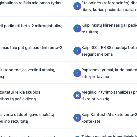
lobulinas reiškia mielomos tyrimų
Etaloninės (referencinės) ribo
ribos, kurias pacientai realiai
Kaip inkstų klirensas gali padi
li padidinti beta-2 mikroglobuliną
rezultatą
gimas taip pat gali padidinti beta-2
Kaip ISS ir R-ISS naudoja bet
sergant mieloma
ų tendencijas vertinti atsaką,
Papildomi tyrimai, kurie paded
umą
interpretavimo
ultatui reikia skubios
Mėginio ir tyrimo (analizės) p
lbos tą pačią dieną
iškreipti vaizdą
os verta užduoti gavus aukštą
Kaip Kantesti AI skaito beta-
ulino rezultatą
kontekste
Tyrimų pastabos ir medicininė