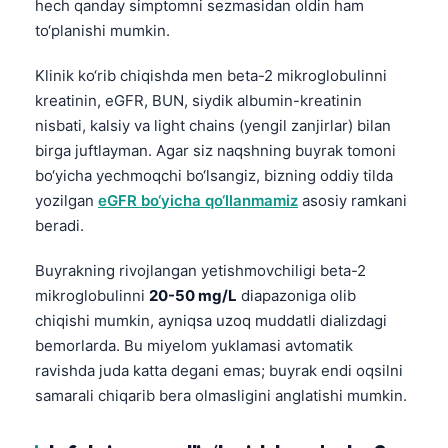
hech qanday simptomni sezmasidan oldin ham
to‘planishi mumkin.
Klinik ko‘rib chiqishda men beta-2 mikroglobulinni
kreatinin, eGFR, BUN, siydik albumin-kreatinin
nisbati, kalsiy va light chains (yengil zanjirlar) bilan
birga juftlayman. Agar siz naqshning buyrak tomoni
bo‘yicha yechmoqchi bo‘lsangiz, bizning oddiy tilda
yozilgan
eGFR bo‘yicha qo‘llanmamiz
asosiy ramkani
beradi.
Buyrakning rivojlangan yetishmovchiligi beta-2
mikroglobulinni
20-50 mg/L
diapazoniga olib
chiqishi mumkin, ayniqsa uzoq muddatli dializdagi
bemorlarda. Bu miyelom yuklamasi avtomatik
ravishda juda katta degani emas; buyrak endi oqsilni
samarali chiqarib bera olmasligini anglatishi mumkin.