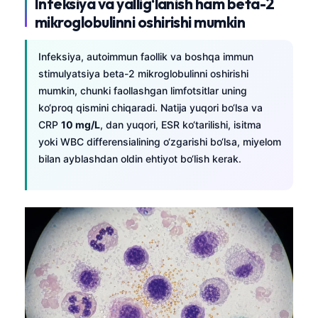
Infeksiya va yallig‘lanish ham beta-2
mikroglobulinni oshirishi mumkin
Infeksiya, autoimmun faollik va boshqa immun
stimulyatsiya beta-2 mikroglobulinni oshirishi
mumkin, chunki faollashgan limfotsitlar uning
ko‘proq qismini chiqaradi. Natija yuqori bo‘lsa va
CRP
10 mg/L
, dan yuqori, ESR ko‘tarilishi, isitma
yoki WBC differensialining o‘zgarishi bo‘lsa, miyelom
bilan ayblashdan oldin ehtiyot bo‘lish kerak.