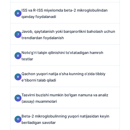
ISS va R-ISS miyelomda beta-2 mikroglobulindan
qanday foydalanadi
Javob, qaytalanish yoki barqarorlikni baholash uchun
trendlardan foydalanish
Noto‘g‘ri talqin qilinishini to‘xtatadigan hamroh
testlar
Qachon yuqori natija o‘sha kunning o‘zida tibbiy
e’tiborni talab qiladi
Tasvirni buzishi mumkin bo‘lgan namuna va analiz
(assay) muammolari
Beta-2 mikroglobulinning yuqori natijasidan keyin
beriladigan savollar