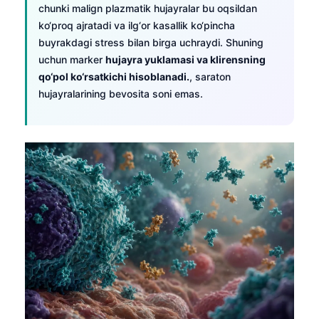
chunki malign plazmatik hujayralar bu oqsildan
ko‘proq ajratadi va ilg‘or kasallik ko‘pincha
buyrakdagi stress bilan birga uchraydi. Shuning
uchun marker
hujayra yuklamasi va klirensning
qo‘pol ko‘rsatkichi hisoblanadi.
, saraton
hujayralarining bevosita soni emas.