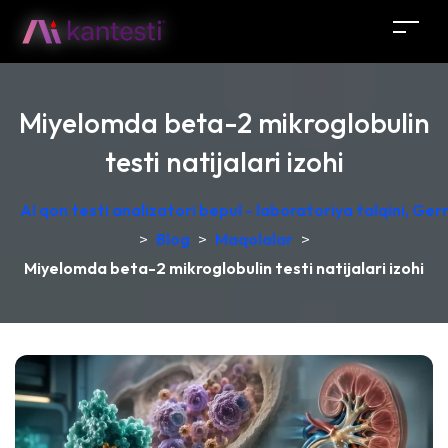
Miyelomda beta-2 mikroglobulin
testi natijalari izohi
AI qon testi analizatori bepul - laboratoriya talqini, Ge
>
Blog
>
Maqolalar
>
Miyelomda beta-2 mikroglobulin testi natijalari izohi