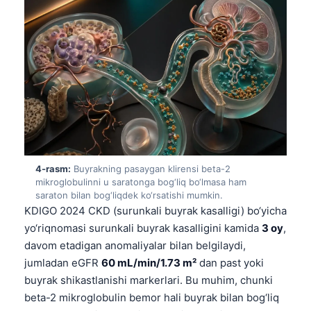
4-rasm:
Buyrakning pasaygan klirensi beta-2
mikroglobulinni u saratonga bog‘liq bo‘lmasa ham
saraton bilan bog‘liqdek ko‘rsatishi mumkin.
KDIGO 2024 CKD (surunkali buyrak kasalligi) bo‘yicha
yo‘riqnomasi surunkali buyrak kasalligini kamida
3 oy
,
davom etadigan anomaliyalar bilan belgilaydi,
jumladan eGFR
60 mL/min/1.73 m²
dan past yoki
buyrak shikastlanishi markerlari. Bu muhim, chunki
beta-2 mikroglobulin bemor hali buyrak bilan bog‘liq