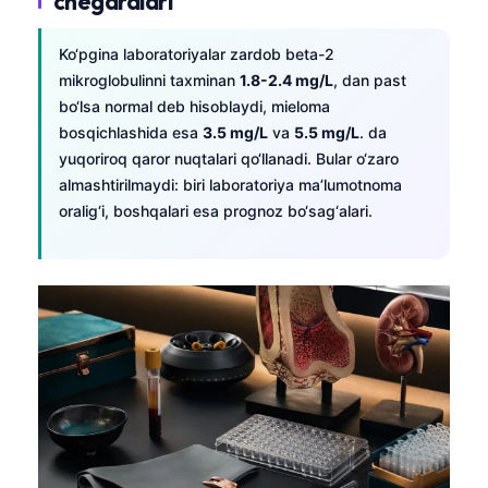
chegaralari
Ko‘pgina laboratoriyalar zardob beta-2
mikroglobulinni taxminan
1.8-2.4 mg/L
, dan past
bo‘lsa normal deb hisoblaydi, mieloma
bosqichlashida esa
3.5 mg/L
va
5.5 mg/L
. da
yuqoriroq qaror nuqtalari qo‘llanadi. Bular o‘zaro
almashtirilmaydi: biri laboratoriya ma’lumotnoma
oralig‘i, boshqalari esa prognoz bo‘sag‘alari.