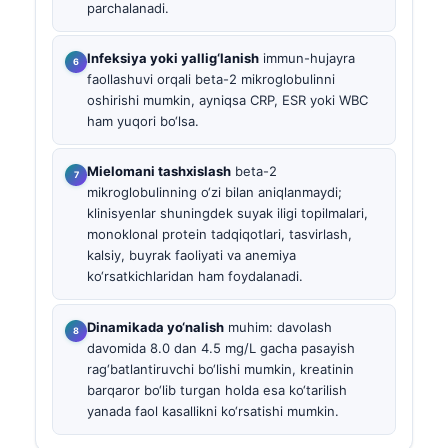
parchalanadi.
Infeksiya yoki yallig‘lanish
immun-hujayra
faollashuvi orqali beta-2 mikroglobulinni
oshirishi mumkin, ayniqsa CRP, ESR yoki WBC
ham yuqori bo‘lsa.
Mielomani tashxislash
beta-2
mikroglobulinning o‘zi bilan aniqlanmaydi;
klinisyenlar shuningdek suyak iligi topilmalari,
monoklonal protein tadqiqotlari, tasvirlash,
kalsiy, buyrak faoliyati va anemiya
ko‘rsatkichlaridan ham foydalanadi.
Dinamikada yo‘nalish
muhim: davolash
davomida 8.0 dan 4.5 mg/L gacha pasayish
rag‘batlantiruvchi bo‘lishi mumkin, kreatinin
barqaror bo‘lib turgan holda esa ko‘tarilish
yanada faol kasallikni ko‘rsatishi mumkin.