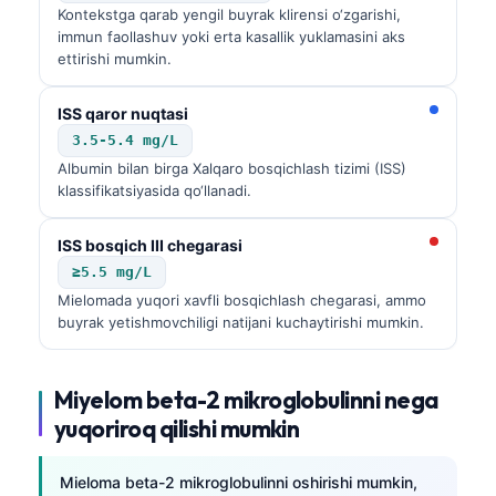
Kontekstga qarab yengil buyrak klirensi o‘zgarishi,
immun faollashuv yoki erta kasallik yuklamasini aks
ettirishi mumkin.
ISS qaror nuqtasi
3.5-5.4 mg/L
Albumin bilan birga Xalqaro bosqichlash tizimi (ISS)
klassifikatsiyasida qo‘llanadi.
ISS bosqich III chegarasi
≥5.5 mg/L
Mielomada yuqori xavfli bosqichlash chegarasi, ammo
buyrak yetishmovchiligi natijani kuchaytirishi mumkin.
Miyelom beta-2 mikroglobulinni nega
yuqoriroq qilishi mumkin
Mieloma beta-2 mikroglobulinni oshirishi mumkin,