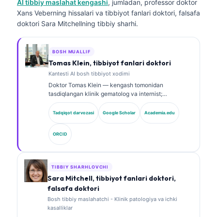
AI tibbiy maslahat kengashi
, jumladan, professor doktor
Xans Veberning hissalari va tibbiyot fanlari doktori, falsafa
doktori Sara Mitchellning tibbiy sharhi.
BOSH MUALLIF
Tomas Klein, tibbiyot fanlari doktori
Kantesti AI bosh tibbiyot xodimi
Doktor Tomas Klein — kengash tomonidan
tasdiqlangan klinik gematolog va internist;
laboratoriya tibbiyoti hamda AI yordamidagi klinik
tahlilda 15 yildan ortiq tajribaga ega. Kantesti AI
Tadqiqot darvozasi
Google Scholar
Academia.edu
kompaniyasida Bosh tibbiyot xodimi sifatida u
xususiy neyron tarmoqning tibbiy aniqligi bo‘yicha
ORCID
klinik nazoratni ta’minlaydi. Doktor Klein biomarkerlar
talqini va laboratoriya diagnostikasi bo‘yicha nashrlar
qilgan.
TIBBIY SHARHLOVCHI
Sara Mitchell, tibbiyot fanlari doktori,
falsafa doktori
Bosh tibbiy maslahatchi - Klinik patologiya va ichki
kasalliklar