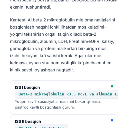
Gàidhlig
ekanini tushuntiradi.
Euskara
Македонски јазик
Kantesti AI beta-2 mikroglobulin mieloma natijalarini
bosqichlash naqshi ichki jihatdan mos keladimi-
Latviešu valoda
yo‘qmi tekshirish orqali talqin qiladi: beta-2
Galego
mikroglobulin, albumin, LDH, kreatinin/eGFR, kalsiy,
অসমীয়া
gemoglobin va protein markerlari bir-biriga mos,
izchil hikoyani ko‘rsatishi kerak. Agar ular mos
සිංහල
kelmasa, aynan shu nomuvofiqlik ko‘pincha muhim
سنڌي
klinik savol joylashgan nuqtadir.
پښتو
ISS I bosqich
Beta-2 mikroglobulin <3.5 mg/L va albumin ≥3.5 
Slovenčina
Yuqori xavfli xususiyatlar naqshni bekor qilmasa,
Hrvatski
pastroq xavfli bosqichlash guruhi.
Suomi
ISS II bosqich
Қазақ тілі