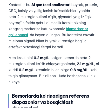
Kantesti - bu
AI qon testi analizatori
buyrak, protein,
CBC, kalsiy va yallig‘lanish ko‘rsatkichlari yonida
beta-2 mikroglobulinni o‘qib, qiymatni yolg‘iz “qizil
bayroq” sifatida qabul qilmaslik kerak; bizning
kengroq markerlar kutubxonamiz
biomarkerlar
qo'llanmasi
. da bayon qilingan. Bu kontekst xavotirli
mieloma signali bilan buyrak klirensiga bog‘liq
artefakt o‘rtasidagi farqni beradi.
Men kreatinini
6.2 mg/L
bo‘lgan bemorda beta-2
mikroglobulinni ko‘rib chiqayotganimda,
2.1 mg/dL
, ni
xuddi
6.2 mg/L
kreatinin bilan birga
0.8 mg/dL
. kabi
talqin qilmayman. Bir xil son. Juda boshqacha klinik
hikoya.
Bemorlarda ko‘rinadigan referens
diapazonlar va bosqichlash