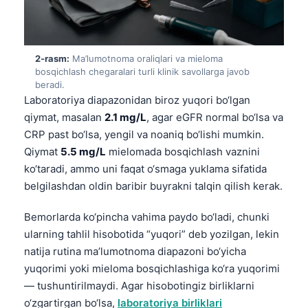
2-rasm:
Ma’lumotnoma oraliqlari va mieloma
bosqichlash chegaralari turli klinik savollarga javob
beradi.
Laboratoriya diapazonidan biroz yuqori bo‘lgan
qiymat, masalan
2.1 mg/L
, agar eGFR normal bo‘lsa va
CRP past bo‘lsa, yengil va noaniq bo‘lishi mumkin.
Qiymat
5.5 mg/L
mielomada bosqichlash vaznini
ko‘taradi, ammo uni faqat o‘smaga yuklama sifatida
belgilashdan oldin baribir buyrakni talqin qilish kerak.
Bemorlarda ko‘pincha vahima paydo bo‘ladi, chunki
ularning tahlil hisobotida “yuqori” deb yozilgan, lekin
natija rutina ma’lumotnoma diapazoni bo‘yicha
yuqorimi yoki mieloma bosqichlashiga ko‘ra yuqorimi
— tushuntirilmaydi. Agar hisobotingiz birliklarni
o‘zgartirgan bo‘lsa,
laboratoriya birliklari