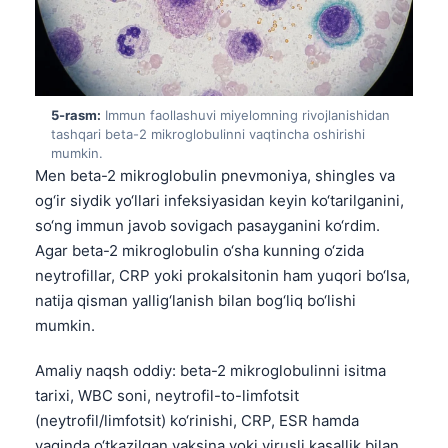
5-rasm:
Immun faollashuvi miyelomning rivojlanishidan
tashqari beta-2 mikroglobulinni vaqtincha oshirishi
mumkin.
Men beta-2 mikroglobulin pnevmoniya, shingles va
og‘ir siydik yo‘llari infeksiyasidan keyin ko‘tarilganini,
so‘ng immun javob sovigach pasayganini ko‘rdim.
Agar beta-2 mikroglobulin o‘sha kunning o‘zida
neytrofillar, CRP yoki prokalsitonin ham yuqori bo‘lsa,
natija qisman yallig‘lanish bilan bog‘liq bo‘lishi
mumkin.
Amaliy naqsh oddiy: beta-2 mikroglobulinni isitma
tarixi, WBC soni, neytrofil-to-limfotsit
(neytrofil/limfotsit) ko‘rinishi, CRP, ESR hamda
yaqinda o‘tkazilgan vaksina yoki virusli kasallik bilan