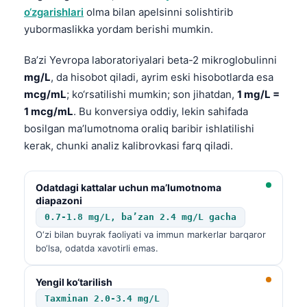
o‘zgarishlari
olma bilan apelsinni solishtirib
yubormaslikka yordam berishi mumkin.
Ba’zi Yevropa laboratoriyalari beta-2 mikroglobulinni
mg/L
, da hisobot qiladi, ayrim eski hisobotlarda esa
mcg/mL
; ko‘rsatilishi mumkin; son jihatdan,
1 mg/L =
1 mcg/mL
. Bu konversiya oddiy, lekin sahifada
bosilgan ma’lumotnoma oraliq baribir ishlatilishi
kerak, chunki analiz kalibrovkasi farq qiladi.
Odatdagi kattalar uchun ma’lumotnoma
diapazoni
0.7-1.8 mg/L, ba’zan 2.4 mg/L gacha
O‘zi bilan buyrak faoliyati va immun markerlar barqaror
bo‘lsa, odatda xavotirli emas.
Yengil ko‘tarilish
Taxminan 2.0-3.4 mg/L