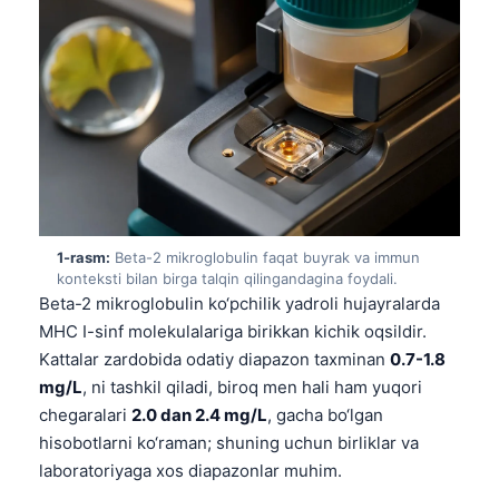
1-rasm:
Beta-2 mikroglobulin faqat buyrak va immun
konteksti bilan birga talqin qilingandagina foydali.
Beta-2 mikroglobulin ko‘pchilik yadroli hujayralarda
MHC I-sinf molekulalariga birikkan kichik oqsildir.
Kattalar zardobida odatiy diapazon taxminan
0.7-1.8
mg/L
, ni tashkil qiladi, biroq men hali ham yuqori
chegaralari
2.0 dan 2.4 mg/L
, gacha bo‘lgan
hisobotlarni ko‘raman; shuning uchun birliklar va
laboratoriyaga xos diapazonlar muhim.