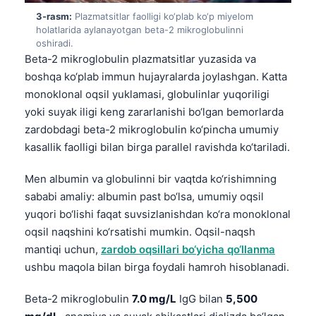
3-rasm:
Plazmatsitlar faolligi ko‘plab ko‘p miyelom
holatlarida aylanayotgan beta-2 mikroglobulinni
oshiradi.
Beta-2 mikroglobulin plazmatsitlar yuzasida va
boshqa ko‘plab immun hujayralarda joylashgan. Katta
monoklonal oqsil yuklamasi, globulinlar yuqoriligi
yoki suyak iligi keng zararlanishi bo‘lgan bemorlarda
zardobdagi beta-2 mikroglobulin ko‘pincha umumiy
kasallik faolligi bilan birga parallel ravishda ko‘tariladi.
Men albumin va globulinni bir vaqtda ko‘rishimning
sababi amaliy: albumin past bo‘lsa, umumiy oqsil
yuqori bo‘lishi faqat suvsizlanishdan ko‘ra monoklonal
oqsil naqshini ko‘rsatishi mumkin. Oqsil-naqsh
mantiqi uchun,
zardob oqsillari bo‘yicha qo‘llanma
ushbu maqola bilan birga foydali hamroh hisoblanadi.
Beta-2 mikroglobulin
7.0 mg/L
IgG bilan
5,500