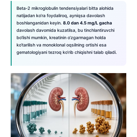
Beta-2 mikroglobulin tendensiyalari bitta alohida
తెలుగు
natijadan ko‘ra foydaliroq, ayniqsa davolash
मराठी
boshlanganidan keyin.
8.0 dan 4.5 mg/L gacha
اردو
davolash davomida kuzatilsa, bu tinchlantiruvchi
bo‘lishi mumkin, kreatinin o‘zgarmagan holda
বাংলা
ko‘tarilish va monoklonal oqsilning ortishi esa
Shqip
gematologiyani tezroq ko‘rib chiqishni talab qiladi.
Magyar
Slovenščina
한국어
Polski
Lietuvių kalba
Русский
ქართული
Čeština