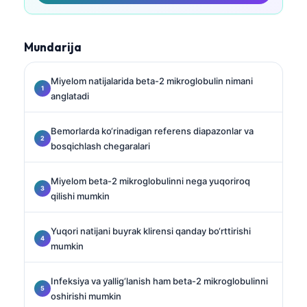
Mundarija
Miyelom natijalarida beta-2 mikroglobulin nimani
anglatadi
Bemorlarda ko‘rinadigan referens diapazonlar va
bosqichlash chegaralari
Miyelom beta-2 mikroglobulinni nega yuqoriroq
qilishi mumkin
Yuqori natijani buyrak klirensi qanday bo‘rttirishi
mumkin
Infeksiya va yallig‘lanish ham beta-2 mikroglobulinni
oshirishi mumkin