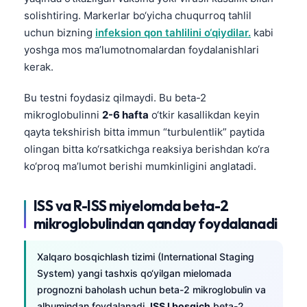
solishtiring. Markerlar bo‘yicha chuqurroq tahlil
uchun bizning
infeksion qon tahlilini o‘qiydilar.
kabi
yoshga mos ma’lumotnomalardan foydalanishlari
kerak.
Bu testni foydasiz qilmaydi. Bu beta-2
mikroglobulinni
2-6 hafta
o‘tkir kasallikdan keyin
qayta tekshirish bitta immun “turbulentlik” paytida
olingan bitta ko‘rsatkichga reaksiya berishdan ko‘ra
ko‘proq ma’lumot berishi mumkinligini anglatadi.
ISS va R-ISS miyelomda beta-2
mikroglobulindan qanday foydalanadi
Xalqaro bosqichlash tizimi (International Staging
System) yangi tashxis qo‘yilgan mielomada
prognozni baholash uchun beta-2 mikroglobulin va
albumindan foydalanadi.
ISS I bosqich
beta-2