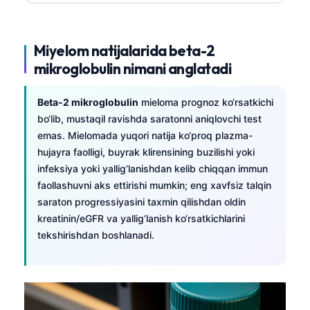
Miyelom natijalarida beta-2
mikroglobulin nimani anglatadi
Beta-2 mikroglobulin
mieloma prognoz ko‘rsatkichi
bo‘lib, mustaqil ravishda saratonni aniqlovchi test
emas. Mielomada yuqori natija ko‘proq plazma-
hujayra faolligi, buyrak klirensining buzilishi yoki
infeksiya yoki yallig‘lanishdan kelib chiqqan immun
faollashuvni aks ettirishi mumkin; eng xavfsiz talqin
saraton progressiyasini taxmin qilishdan oldin
kreatinin/eGFR va yallig‘lanish ko‘rsatkichlarini
tekshirishdan boshlanadi.