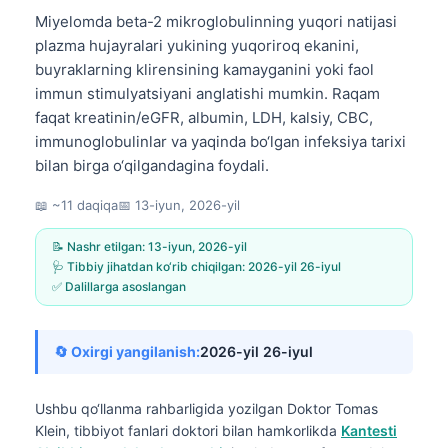
Miyelomda beta-2 mikroglobulinning yuqori natijasi
plazma hujayralari yukining yuqoriroq ekanini,
buyraklarning klirensining kamayganini yoki faol
immun stimulyatsiyani anglatishi mumkin. Raqam
faqat kreatinin/eGFR, albumin, LDH, kalsiy, CBC,
immunoglobulinlar va yaqinda bo‘lgan infeksiya tarixi
bilan birga o‘qilgandagina foydali.
📖 ~11 daqiqa
📅
13-iyun, 2026-yil
📝 Nashr etilgan:
13-iyun, 2026-yil
🩺 Tibbiy jihatdan ko‘rib chiqilgan:
2026-yil 26-iyul
✅ Dalillarga asoslangan
🔄 Oxirgi yangilanish:
2026-yil 26-iyul
Ushbu qo‘llanma rahbarligida yozilgan
Doktor Tomas
Klein, tibbiyot fanlari doktori
bilan hamkorlikda
Kantesti