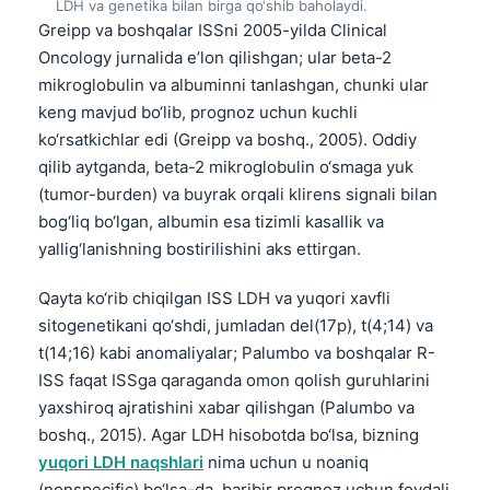
LDH va genetika bilan birga qo‘shib baholaydi.
Frysk
Greipp va boshqalar ISSni 2005-yilda Clinical
Oncology jurnalida e’lon qilishgan; ular beta-2
Esperanto
mikroglobulin va albuminni tanlashgan, chunki ular
Беларуская мова
keng mavjud bo‘lib, prognoz uchun kuchli
Татар теле
ko‘rsatkichlar edi (Greipp va boshq., 2005). Oddiy
qilib aytganda, beta-2 mikroglobulin o‘smaga yuk
Кыргызча
(tumor-burden) va buyrak orqali klirens signali bilan
ئۇيغۇرچە
bog‘liq bo‘lgan, albumin esa tizimli kasallik va
Cebuano
yallig‘lanishning bostirilishini aks ettirgan.
Basa Jawa
Qayta ko‘rib chiqilgan ISS LDH va yuqori xavfli
ພາສາລາວ
sitogenetikani qo‘shdi, jumladan del(17p), t(4;14) va
Монгол
t(14;16) kabi anomaliyalar; Palumbo va boshqalar R-
ISS faqat ISSga qaraganda omon qolish guruhlarini
Afrikaans
yaxshiroq ajratishini xabar qilishgan (Palumbo va
العربية المغربية
boshq., 2015). Agar LDH hisobotda bo‘lsa, bizning
Occitan
yuqori LDH naqshlari
nima uchun u noaniq
(nonspecific) bo‘lsa-da, baribir prognoz uchun foydali