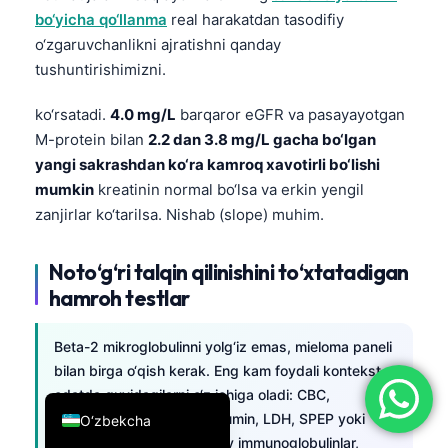
bo‘yicha qo‘llanma
real harakatdan tasodifiy
简体中文
o‘zgaruvchanlikni ajratishni qanday
Română
tushuntirishimizni.
Türkçe
ko‘rsatadi.
4.0 mg/L
barqaror eGFR va pasayayotgan
Ελληνικά
M-protein bilan
2.2 dan 3.8 mg/L gacha bo‘lgan
Português
yangi sakrashdan ko‘ra kamroq xavotirli bo‘lishi
mumkin
kreatinin normal bo‘lsa va erkin yengil
Español
zanjirlar ko‘tarilsa. Nishab (slope) muhim.
Italiano
עִבְרִית
Noto‘g‘ri talqin qilinishini to‘xtatadigan
Français
hamroh testlar
العربية
Beta-2 mikroglobulinni yolg‘iz emas, mieloma paneli
Deutsch
bilan birga o‘qish kerak. Eng kam foydali kontekst
English
odatda quyidagilarni o‘z ichiga oladi: CBC,
kreatinin/eGFR, kalsiy, albumin, LDH, SPEP yoki
O‘zbekcha
immunofiksatsiya, miqdoriy immunoglobulinlar,