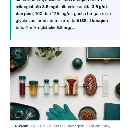
mikroglobulin
3.5 mg/L
albumin kamida
3.5 g/dL
dan past
, 100 dan 125 mg/dL gacha bo‘lgan ro‘za
glyukozasi prediabetni ko‘rsatadi
ISS III bosqich
beta-2 mikroglobulin
5.5 mg/L
.
Norsk bokmål
6-rasm:
ISS va R-ISS beta-2 mikroglobulinni albumin,
Ślōnskŏ gŏdka