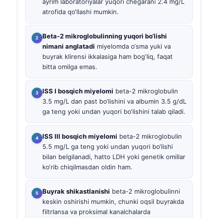
ayrim laboratoriyalar yuqori chegarani 2.4 mg/L
atrofida qo‘llashi mumkin.
Beta-2 mikroglobulinning yuqori bo‘lishi
nimani anglatadi
miyelomda o‘sma yuki va
buyrak klirensi ikkalasiga ham bog‘liq, faqat
bitta omilga emas.
ISS I bosqich miyelomi
beta-2 mikroglobulin
3.5 mg/L dan past bo‘lishini va albumin 3.5 g/dL
ga teng yoki undan yuqori bo‘lishini talab qiladi.
ISS III bosqich miyelomi
beta-2 mikroglobulin
5.5 mg/L ga teng yoki undan yuqori bo‘lishi
bilan belgilanadi, hatto LDH yoki genetik omillar
ko‘rib chiqilmasdan oldin ham.
Buyrak shikastlanishi
beta-2 mikroglobulinni
keskin oshirishi mumkin, chunki oqsil buyrakda
filtrlansa va proksimal kanalchalarda