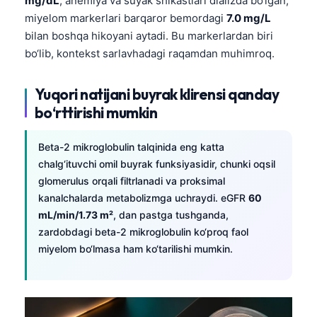
mg/dL
, anemiya va suyak shikastlari dializda bo‘lgan,
miyelom markerlari barqaror bemordagi
7.0 mg/L
bilan boshqa hikoyani aytadi. Bu markerlardan biri
bo‘lib, kontekst sarlavhadagi raqamdan muhimroq.
Yuqori natijani buyrak klirensi qanday
bo‘rttirishi mumkin
Beta-2 mikroglobulin talqinida eng katta
chalg‘ituvchi omil buyrak funksiyasidir, chunki oqsil
glomerulus orqali filtrlanadi va proksimal
kanalchalarda metabolizmga uchraydi. eGFR
60
mL/min/1.73 m²
, dan pastga tushganda,
zardobdagi beta-2 mikroglobulin ko‘proq faol
miyelom bo‘lmasa ham ko‘tarilishi mumkin.