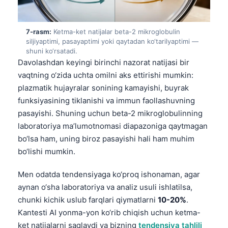
日本語
Eesti
7-rasm:
Ketma-ket natijalar beta-2 mikroglobulin
Azərbaycan dili
siljiyaptimi, pasayaptimi yoki qaytadan ko‘tarilyaptimi —
shuni ko‘rsatadi.
Bosanski
Davolashdan keyingi birinchi nazorat natijasi bir
Svenska
vaqtning o‘zida uchta omilni aks ettirishi mumkin:
plazmatik hujayralar sonining kamayishi, buyrak
Српски језик
funksiyasining tiklanishi va immun faollashuvning
Íslenska
pasayishi. Shuning uchun beta-2 mikroglobulinning
Հայերեն
laboratoriya ma’lumotnomasi diapazoniga qaytmagan
bo‘lsa ham, uning biroz pasayishi hali ham muhim
Bahasa Indonesia
bo‘lishi mumkin.
हिन्दी
Nederlands
Men odatda tendensiyaga ko‘proq ishonaman, agar
aynan o‘sha laboratoriya va analiz usuli ishlatilsa,
Dansk
chunki kichik uslub farqlari qiymatlarni
10-20%
.
Български
Kantesti AI yonma-yon ko‘rib chiqish uchun ketma-
فارسی
ket natijalarni saqlaydi va bizning
tendensiya tahlili