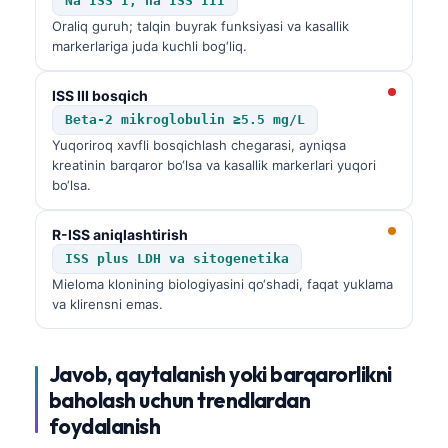
Na ISS I, na ISS III
Català
Oraliq guruh; talqin buyrak funksiyasi va kasallik
markerlariga juda kuchli bog‘liq.
Українська
አማርኛ
ISS III bosqich
Kiswahili
Beta-2 mikroglobulin ≥5.5 mg/L
Yuqoriroq xavfli bosqichlash chegarasi, ayniqsa
ភាសាខ្មែរ
kreatinin barqaror bo‘lsa va kasallik markerlari yuqori
ဗမာစာ
bo‘lsa.
ไทย
R-ISS aniqlashtirish
Tagalog
ISS plus LDH va sitogenetika
Tiếng Việt
Mieloma klonining biologiyasini qo‘shadi, faqat yuklama
va klirensni emas.
Bahasa Melayu
മലയാളം
Javob, qaytalanish yoki barqarorlikni
ಕನ್ನಡ
baholash uchun trendlardan
ગુજરાતી
foydalanish
தமிழ்