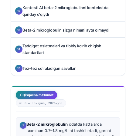
Kantesti AI beta-2 mikroglobulinni kontekstda
qanday o‘qiydi
Beta-2 mikroglobulin sizga nimani ayta olmaydi
Tadqiqot eslatmalari va tibbiy ko‘rib chiqish
standartlari
Tez-tez so'raladigan savollar
⚡ Qisqacha ma'lumot
v1.0 —
13-iyun, 2026-yil
Beta-2 mikroglobulin
odatda kattalarda
taxminan 0.7–1.8 mg/L ni tashkil etadi, garchi