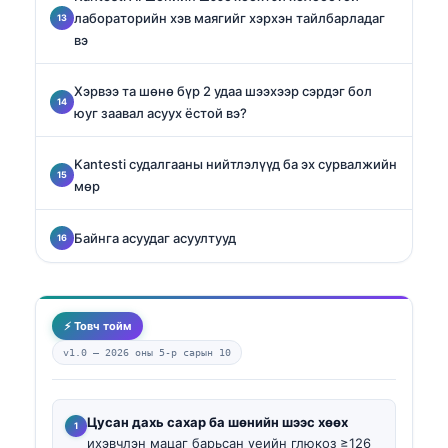
лабораторийн хэв маягийг хэрхэн тайлбарладаг
вэ
Хэрвээ та шөнө бүр 2 удаа шээхээр сэрдэг бол
юуг заавал асуух ёстой вэ?
Kantesti судалгааны нийтлэлүүд ба эх сурвалжийн
мөр
Байнга асуудаг асуултууд
⚡ Товч тойм
v1.0 —
2026 оны 5-р сарын 10
Цусан дахь сахар ба шөнийн шээс хөөх
ихэвчлэн мацаг барьсан үеийн глюкоз ≥126