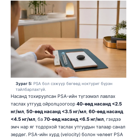
Euskara
Македонски јазик
Latviešu valoda
Galego
অসমীয়া
සිංහල
سنڌي
پښتو
Зураг 5:
PSA бол сэжүүр бөгөөд ноктуриг бүрэн
тайлбарлахгүй.
Slovenčina
Насанд тохируулсан PSA-ийн түгээмэл лавлах
Hrvatski
таслах утгууд ойролцоогоор
40-өөд насанд <2.5
нг/мл
,
50-өөд насанд <3.5 нг/мл
,
60-өөд насанд
Suomi
<4.5 нг/мл
, ба
70-өөд насанд <6.5 нг/мл
, гэхдээ
Қазақ тілі
эмч нар яг тодорхой таслах утгуудын талаар санал
Català
зөрдөг. PSA-ийн хурд (velocity) болон чөлөөт PSA