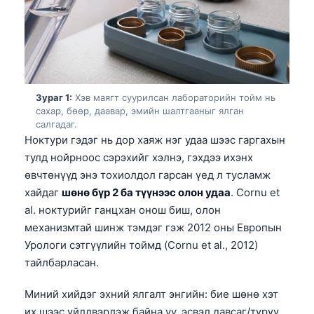
Зураг 1:
Хэв маягт суурилсан лабораторийн тойм нь
сахар, бөөр, даавар, эмийн шалтгааныг ялган
салгадаг.
Ноктури гэдэг нь дор хаяж нэг удаа шээс гаргахын
тулд нойрноос сэрэхийг хэлнэ, гэхдээ ихэнх
өвчтөнүүд энэ тохиолдол гарсан үед л тусламж
хайдаг
шөнө бүр 2 ба түүнээс олон удаа
. Cornu et
al. ноктурийг ганцхан онош биш, олон
механизмтай шинж тэмдэг гэж 2012 оны Европын
Урологи сэтгүүлийн тоймд (Cornu et al., 2012)
тайлбарласан.
Миний хийдэг эхний ялгалт энгийн: бие шөнө хэт
их шээс үйлдвэрлэж байна уу, эсвэл давсаг/түрүү