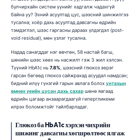
булчирхайн систем үүнийг хадгалж чадахгүй
байна уу? Эхний асуултад цус, шээсний шинжилгээ
тусална; хоёр дахь асуултад давсагны өдрийн
тэмдэглэл, шээс гаргасны дараах үлдэгдэл (post-
void residual), мөн үзлэг тусална.
Надад санагддаг нэг өвчтөн, 58 настай багш,
шөнийн шээс хөөх нь насжилт гэж 3 жил хэлсэн.
Түүний HbA1c нь
7.8%
, шээсний глюкоз эерэг
гарсан бөгөөд глюкоз сайжрахад асуудал намдсан;
бидний илүү гүнзгий гарын авлага болох
унтахын
өмнөх үеийн цусан дахь сахар
шөнө яагаад
өдрийн цагаар анзаарагдаагүй гипергликеми
илрэх боломжтойг тайлбарладаг.
Глюкоз ба HbA1c хэрхэн чихрийн
шижинг давсагны хөгшрөлтөөс ялгаж