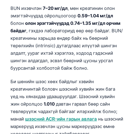
BUN ихэвчлэн
7–20 мг/дл
, мөн креатинин олон
эмэгтэйчүүдэд ойролцоогоор
0.59–1.04 мг/дл
болон
олон эрэгтэйчүүдэд 0.74–1.35 мг/дл орчим
байдаг
, гэхдээ лабораториуд өөр өөр байдаг. BUN/
креатинины харьцаа өндөр байх нь бөөрний
төрөлхийн (intrinsic) дутагдлаас илүүтэй шингэн
алдалт, уураг ихтэй хэрэглээ, ходоод гэдэсний
шингэн алдагдал, эсвэл бөөрний цусны урсгал
буурсантай холбоотой байж болно.
Би шөнийн шээс хөөх байдлыг хэвийн
креатининтай боловч шээсний хувийн жин бага
үед нь хянахдаа удаашруулдаг. Шээсний хувийн
жин ойролцоо
1.010
давтан гарвал бөөр сайн
төвлөрүүлж чадахгүй байгааг илэрхийлж болно;
манай
шээсний ACR-ийн гарын авлага
нь шээсний
маркерүүд ихэвчлэн цусны маркерүүдээс өмнө
хөдөлдөг шалтгааныг тайлбарладаг.