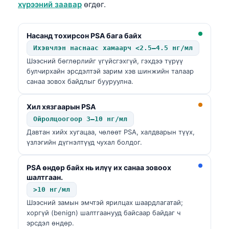
хүрээний заавар
өгдөг.
తెలుగు
मराठी
Насанд тохирсон PSA бага байх
Ихэвчлэн наснаас хамаарч <2.5–4.5 нг/мл
اردو
Шээсний бөглөрлийг үгүйсгэхгүй, гэхдээ түрүү
বাংলা
булчирхайн эрсдэлтэй зарим хэв шинжийн талаар
санаа зовох байдлыг бууруулна.
Shqip
Magyar
Хил хязгаарын PSA
Slovenščina
Ойролцоогоор 3–10 нг/мл
Давтан хийх хугацаа, чөлөөт PSA, халдварын түүх,
한국어
үзлэгийн дүгнэлтүүд чухал болдог.
Polski
Lietuvių kalba
PSA өндөр байх нь илүү их санаа зовоох
шалтгаан.
Русский
>10 нг/мл
ქართული
Шээсний замын эмчтэй ярилцах шаардлагатай;
хоргүй (benign) шалтгаанууд байсаар байдаг ч
Čeština
эрсдэл өндөр.