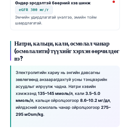
Өндөр эрсдэлтэй бөөрний хэв шинж
eGFR 300 мг/г
Эмчийн удирдлагатай үнэлгээ, эмийн тойм
шаардлагатай.
Натри, кальци, кали, осмолал чанар
(осмолалити) түүхийг хэрхэн өөрчилдөг
вэ?
Электролитийн хариу нь энгийн давсагны
зөвлөгөөнд анзаарагдахгүй усны тэнцвэрийн
асуудлыг илрүүлж чадна. Натри хэвийн
хэмжээнд
135–145 ммоль/л
, кали
3.5–5.0
ммоль/л
, кальци ойролцоогоор
8.6–10.2 мг/дл
,
ийлдэсний осмолаль чанар ойролцоогоор
275–
295 мOsm/kg
.