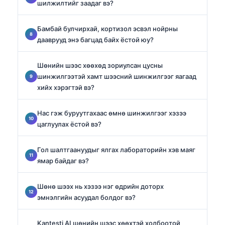
шилжилтийг заадаг вэ?
Бамбай булчирхай, кортизол эсвэл нойрны
дааврууд энэ багцад байх ёстой юу?
Шөнийн шээс хөөхөд зориулсан цусны
шинжилгээтэй хамт шээсний шинжилгээг яагаад
хийх хэрэгтэй вэ?
Нас гэж буруутгахаас өмнө шинжилгээг хэзээ
цаглуулах ёстой вэ?
Гол шалтгаануудыг ялгах лабораторийн хэв маяг
ямар байдаг вэ?
Шөнө шээх нь хэзээ нэг өдрийн доторх
эмнэлгийн асуудал болдог вэ?
Kantesti AI шөнийн шээс хөөхтэй холбоотой