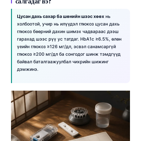
салгадаг вэ?
Цусан дахь сахар ба шөнийн шээс хөөх
нь
холбоотой, учир нь илүүдэл глюкоз цусан дахь
глюкоз бөөрний дахин шимэх чадвараас дээш
гарахад шээс рүү ус татдаг. HbA1c ≥6.5%, өлөн
үеийн глюкоз ≥126 мг/дл, эсвэл санамсаргүй
глюкоз ≥200 мг/дл ба сонгодог шинж тэмдгүүд
байвал баталгаажуулбал чихрийн шижинг
дэмжинэ.