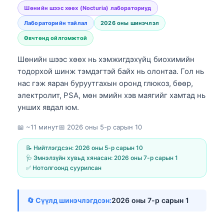
Шөнийн шээс хөөх (Nocturia) лабораториуд
Лабораторийн тайлал
2026 оны шинэчлэл
Өвчтөнд ойлгомжтой
Шөнийн шээс хөөх нь хэмжигдэхүйц биохимийн
тодорхой шинж тэмдэгтэй байх нь олонтаа. Гол нь
нас гэж яаран буруутгахын оронд глюкоз, бөөр,
электролит, PSA, мөн эмийн хэв маягийг хамтад нь
унших явдал юм.
📖 ~11 минут
📅
2026 оны 5-р сарын 10
📝 Нийтлэгдсэн:
2026 оны 5-р сарын 10
🩺 Эмнэлзүйн хувьд хянасан:
2026 оны 7-р сарын 1
✅ Нотолгоонд суурилсан
🔄 Сүүлд шинэчлэгдсэн:
2026 оны 7-р сарын 1