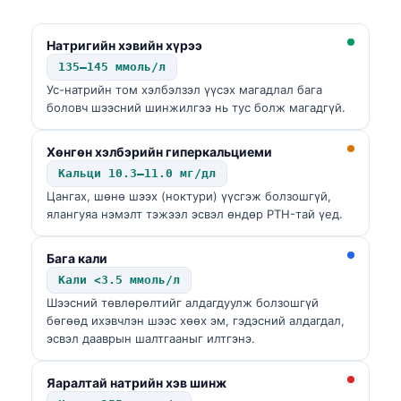
Натригийн хэвийн хүрээ
135–145 ммоль/л
Ус-натрийн том хэлбэлзэл үүсэх магадлал бага
боловч шээсний шинжилгээ нь тус болж магадгүй.
Хөнгөн хэлбэрийн гиперкальциеми
Кальци 10.3–11.0 мг/дл
Цангах, шөнө шээх (ноктури) үүсгэж болзошгүй,
ялангуяа нэмэлт тэжээл эсвэл өндөр PTH-тай үед.
Бага кали
Кали <3.5 ммоль/л
Шээсний төвлөрөлтийг алдагдуулж болзошгүй
бөгөөд ихэвчлэн шээс хөөх эм, гэдэсний алдагдал,
эсвэл дааврын шалтгааныг илтгэнэ.
Norsk bokmål
Яаралтай натрийн хэв шинж
Ślōnskŏ gŏdka