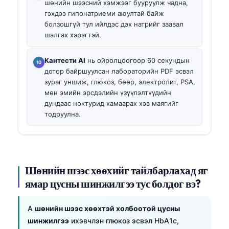
шөнийн шээсний хэмжээг бууруулж чадна,
гэхдээ гипонатриеми аюултай байж
болзошгүй тул ийлдэс дэх натрийг заавал
шалгах хэрэгтэй.
Кантести AI
нь ойролцоогоор 60 секундын
дотор байршуулсан лабораторийн PDF эсвэл
зураг уншиж, глюкоз, бөөр, электролит, PSA,
мөн эмийн эрсдэлийн үзүүлэлтүүдийн
дундаас ноктурид хамаарах хэв маягийг
тодруулна.
Шөнийн шээс хөөхийг тайлбарлахад яг
ямар цусны шинжилгээ тус болдог вэ?
A
шөнийн шээс хөөхтэй холбоотой цусны
шинжилгээ
ихэвчлэн глюкоз эсвэл HbA1c,