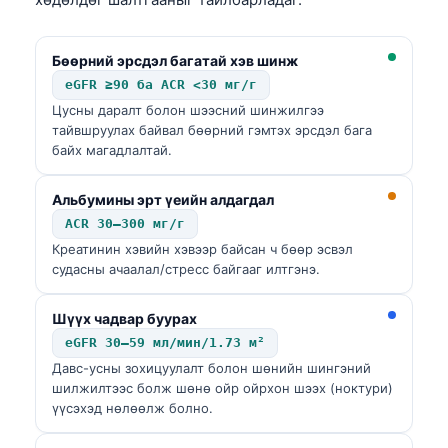
Бөөрний эрсдэл багатай хэв шинж
eGFR ≥90 ба ACR <30 мг/г
Цусны даралт болон шээсний шинжилгээ
тайвшруулах байвал бөөрний гэмтэх эрсдэл бага
байх магадлалтай.
Альбумины эрт үеийн алдагдал
ACR 30–300 мг/г
Креатинин хэвийн хэвээр байсан ч бөөр эсвэл
судасны ачаалал/стресс байгааг илтгэнэ.
Шүүх чадвар буурах
eGFR 30–59 мл/мин/1.73 м²
Давс-усны зохицуулалт болон шөнийн шингэний
шилжилтээс болж шөнө ойр ойрхон шээх (ноктури)
үүсэхэд нөлөөлж болно.