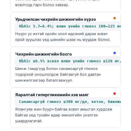
өсөлтүүд гарч болох хэвээр.
Урьдчилсан чихрийн шижингийн хүрээ
HbA1c 5.7–6.4%; өлөн үеийн глюкоз 100–125 мг/дл
Нүүрс ус ихтэй оройн хоол идсэний дараа эсвэл
орой зуушлах үед шөнийн шээх нь муудаж болно.
Чихрийн шижингийн босго
HbA1c ≥6.5% эсвэл өлөн үеийн глюкоз ≥126 мг/дл
Шинж тэмдгүүд болон санамсаргүй глюкоз
тодорхой оношлогдож байгаагүй бол давтан
шинжилгээгээр баталгаажуул.
Яаралтай гипергликемийн хэв маяг
Санамсаргүй глюкоз ≥300 мг/дл, кетон, бөөлжилт,
Ялангуяа жин буурч байгаа эсвэл амьсгал хурдсаж
байгаа үед тухайн өдөр эмнэлгийн үнэлгээ
шаардлагатай.