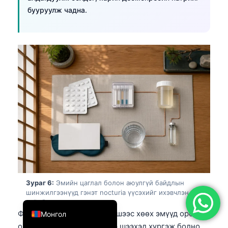
бууруулж чадна.
简体中文
Română
Türkçe
Ελληνικά
Português
Español
Italiano
עִבְרִית
Français
العربية
Deutsch
Зураг 6:
Эмийн цаглал болон аюулгүй байдлын
шинжилгээнүүд гэнэт nocturia үүсэхийг ихэвчлэн
English
тайлбарладаг.
Фуросемид зэрэг гогцоот шээс хөөх эмүүд орой
Монгол
орой уувал шөнийн цагаар шээхэд хүргэж болно,