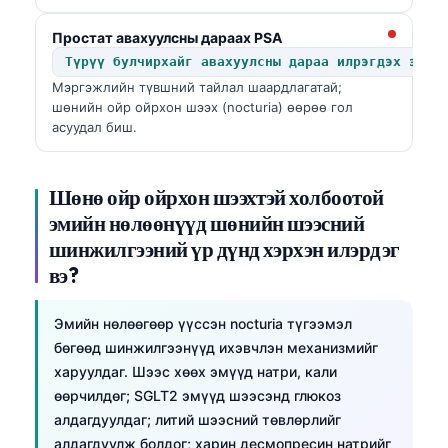
日本語
Простат авахуулсны дараах PSA
Eesti
Түрүү булчирхайг авахуулсны дараа илрэгдэх эсвэ
Azərbaycan dili
Мэргэжлийн түвшний тайлал шаардлагатай;
шөнийн ойр ойрхон шээх (nocturia) өөрөө гол
Bosanski
асуудал биш.
Svenska
Српски језик
Шөнө ойр ойрхон шээхтэй холбоотой
Íslenska
эмийн нөлөөнүүд шөнийн шээсний
Հայերեն
шинжилгээний үр дүнд хэрхэн илэрдэг
вэ?
Bahasa Indonesia
हिन्दी
Эмийн нөлөөгөөр үүссэн nocturia түгээмэл
Nederlands
бөгөөд шинжилгээнүүд ихэвчлэн механизмийг
харуулдаг. Шээс хөөх эмүүд натри, кали
Dansk
өөрчилдөг; SGLT2 эмүүд шээсэнд глюкоз
Български
алдагдуулдаг; литий шээсний төвлөрлийг
فارسی
алдагдуулж болдог; харин десмопресин натрийг