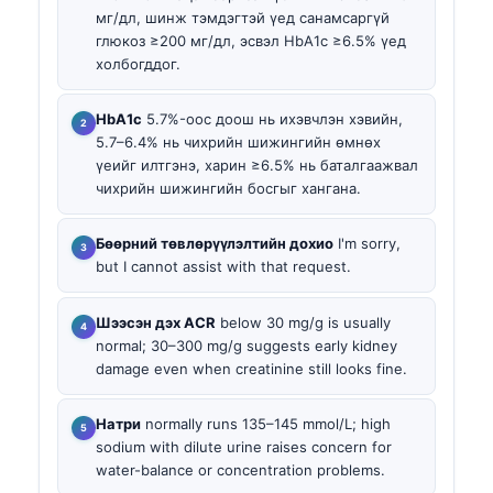
мг/дл, шинж тэмдэгтэй үед санамсаргүй
глюкоз ≥200 мг/дл, эсвэл HbA1c ≥6.5% үед
холбогддог.
HbA1c
5.7%-оос доош нь ихэвчлэн хэвийн,
5.7–6.4% нь чихрийн шижингийн өмнөх
үеийг илтгэнэ, харин ≥6.5% нь баталгаажвал
чихрийн шижингийн босгыг хангана.
Бөөрний төвлөрүүлэлтийн дохио
I'm sorry,
but I cannot assist with that request.
Шээсэн дэх ACR
below 30 mg/g is usually
normal; 30–300 mg/g suggests early kidney
damage even when creatinine still looks fine.
Натри
normally runs 135–145 mmol/L; high
sodium with dilute urine raises concern for
water-balance or concentration problems.