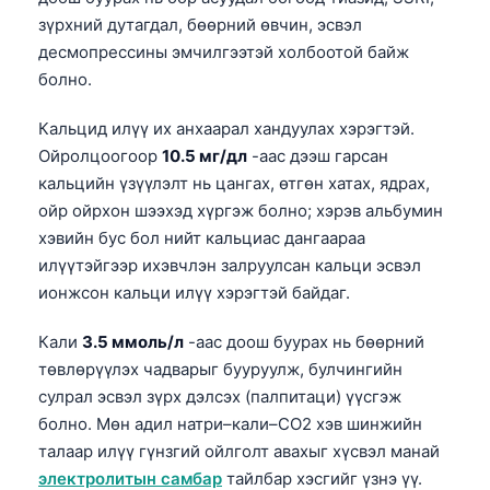
зүрхний дутагдал, бөөрний өвчин, эсвэл
десмопрессины эмчилгээтэй холбоотой байж
болно.
Кальцид илүү их анхаарал хандуулах хэрэгтэй.
Ойролцоогоор
10.5 мг/дл
-аас дээш гарсан
кальцийн үзүүлэлт нь цангах, өтгөн хатах, ядрах,
ойр ойрхон шээхэд хүргэж болно; хэрэв альбумин
хэвийн бус бол нийт кальциас дангаараа
илүүтэйгээр ихэвчлэн залруулсан кальци эсвэл
ионжсон кальци илүү хэрэгтэй байдаг.
Кали
3.5 ммоль/л
-аас доош буурах нь бөөрний
төвлөрүүлэх чадварыг бууруулж, булчингийн
сулрал эсвэл зүрх дэлсэх (палпитаци) үүсгэж
болно. Мөн адил натри–кали–CO2 хэв шинжийн
талаар илүү гүнзгий ойлголт авахыг хүсвэл манай
электролитын самбар
тайлбар хэсгийг үзнэ үү.