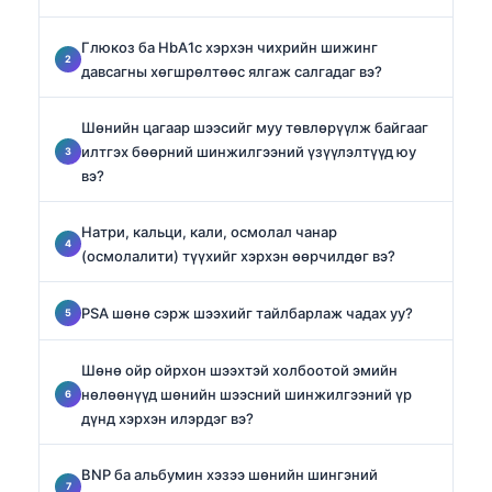
Глюкоз ба HbA1c хэрхэн чихрийн шижинг
давсагны хөгшрөлтөөс ялгаж салгадаг вэ?
Шөнийн цагаар шээсийг муу төвлөрүүлж байгааг
илтгэх бөөрний шинжилгээний үзүүлэлтүүд юу
вэ?
Натри, кальци, кали, осмолал чанар
(осмолалити) түүхийг хэрхэн өөрчилдөг вэ?
PSA шөнө сэрж шээхийг тайлбарлаж чадах уу?
Шөнө ойр ойрхон шээхтэй холбоотой эмийн
нөлөөнүүд шөнийн шээсний шинжилгээний үр
дүнд хэрхэн илэрдэг вэ?
BNP ба альбумин хэзээ шөнийн шингэний