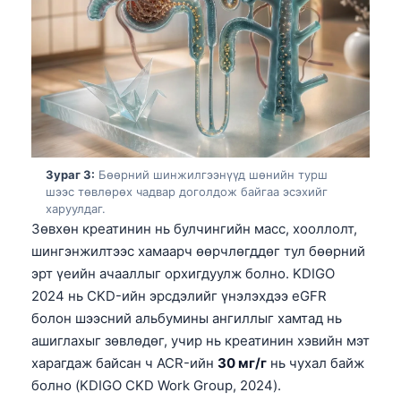
Зураг 3:
Бөөрний шинжилгээнүүд шөнийн турш
шээс төвлөрөх чадвар доголдож байгаа эсэхийг
харуулдаг.
Зөвхөн креатинин нь булчингийн масс, хооллолт,
шингэнжилтээс хамаарч өөрчлөгддөг тул бөөрний
эрт үеийн ачааллыг орхигдуулж болно. KDIGO
2024 нь CKD-ийн эрсдэлийг үнэлэхдээ eGFR
болон шээсний альбумины ангиллыг хамтад нь
ашиглахыг зөвлөдөг, учир нь креатинин хэвийн мэт
харагдаж байсан ч ACR-ийн
30 мг/г
нь чухал байж
болно (KDIGO CKD Work Group, 2024).