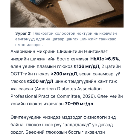
Зураг 2:
Глюкозтой холбоотой ноктури нь ихэвчлэн
өвчтөнүүд өдрийн цагаар цангах шинжийг танихаас
өмнө илэрдэг.
Америкийн Чихрийн Шижингийн Нийгэмлэг
чихрийн шижингийн босго хэмжээг
HbA1c ≥6.5%
,
өлөн үеийн плазмын глюкоз
≥126 мг/дЛ
, 2 цагийн
OGTT-ийн глюкоз
≥200 мг/дЛ
, эсвэл санамсаргүй
глюкоз
≥200 мг/дЛ
шинж тэмдгүүдийн хамт гэж
жагсаасан (American Diabetes Association
Professional Practice Committee, 2026). Өлөн үеийн
хэвийн глюкоз ихэвчлэн
70–99 мг/дл
.
Өвчтөнүүдийн үнэндээ мэдэрдэг физиологи энд
байна: глюкоз шээс рүү “алдагдахад” ус дагаад
ордог. Бөөрний глюкозын босгыг ихэвчлэн