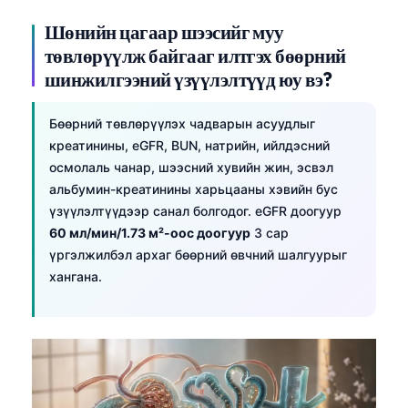
Шөнийн цагаар шээсийг муу
төвлөрүүлж байгааг илтгэх бөөрний
шинжилгээний үзүүлэлтүүд юу вэ?
Бөөрний төвлөрүүлэх чадварын асуудлыг
креатинины, eGFR, BUN, натрийн, ийлдэсний
осмолаль чанар, шээсний хувийн жин, эсвэл
альбумин-креатинины харьцааны хэвийн бус
үзүүлэлтүүдээр санал болгодог. eGFR доогуур
60 мл/мин/1.73 м²-оос доогуур
3 сар
үргэлжилбэл архаг бөөрний өвчний шалгуурыг
хангана.