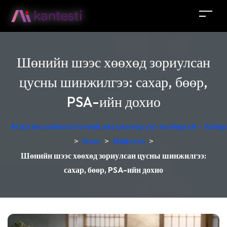
Шөнийн шээс хөөхөд зориулсан
цусны шинжилгээ: сахар, бөөр,
PSA-ийн дохио
AI цусны шинжилгээний анализатор үнэ төлбөргүй - Лабор
>
Блог
>
Нийтлэл
>
Шөнийн шээс хөөхөд зориулсан цусны шинжилгээ:
сахар, бөөр, PSA-ийн дохио