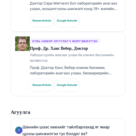
Доктор Сара Митчелл бол лабораторийн анагаах
ухаан, оношилгооны шинжилгээнд 18+ жилийн
туршлагатай, зөвлөлөөр баталгаажсан клиник
эмгэг судлаач (клиник патологоанатом) юм.
ResearchGate
Google Scholar
Тэрээр клиник химийн чиглэлээр мэргэшлийн
гэрчилгээтэй бөгөөд эмнэлзүйн практикт
биомаркерийн багц болон лабораторийн
шинжилгээний талаар өргөнөөр нийтэлсэн.
ХУВЬ НЭМЭР ОРУУЛАГЧ МЭРГЭЖИЛТЭН
Проф. Др. Ханс Вебер, Доктор
Лабораторийн анагаах ухаан ба клиник биохимийн
профессор
Проф. Доктор Ханс Вебер клиник биохими,
лабораторийн анагаах ухаан, биомаркерийн
судалгаанд 30+ жилийн туршлагатай. Германы
Клиник химийн нийгэмлэгийн (German Society for
ResearchGate
Google Scholar
Clinical Chemistry) Ерөнхийлөгчөөр ажиллаж
байсан тэрээр оношилгооны багцын шинжилгээ,
биомаркерийн стандартчилал, AI-д тулгуурласан
лабораторийн анагаах ухааны чиглэлээр
Агуулга
мэргэшсэн.
Шөнийн шээс хөөхийг тайлбарлахад яг ямар
цусны шинжилгээ тус болдог вэ?