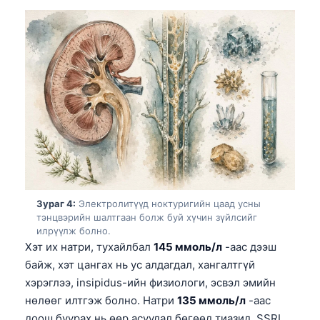
Зураг 4:
Электролитүүд ноктуригийн цаад усны
тэнцвэрийн шалтгаан болж буй хүчин зүйлсийг
илрүүлж болно.
Хэт их натри, тухайлбал
145 ммоль/л
-аас дээш
байж, хэт цангах нь ус алдагдал, хангалтгүй
хэрэглээ, insipidus-ийн физиологи, эсвэл эмийн
нөлөөг илтгэж болно. Натри
135 ммоль/л
-аас
доош буурах нь өөр асуудал бөгөөд тиазид, SSRI,