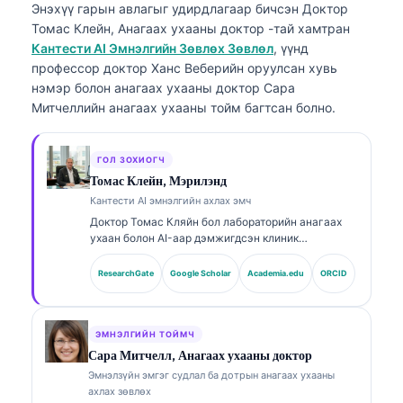
Энэхүү гарын авлагыг удирдлагаар бичсэн
Доктор
Томас Клейн, Анагаах ухааны доктор
-тай хамтран
Кантести AI Эмнэлгийн Зөвлөх Зөвлөл
, үүнд
профессор доктор Ханс Веберийн оруулсан хувь
нэмэр болон анагаах ухааны доктор Сара
Митчеллийн анагаах ухааны тойм багтсан болно.
ГОЛ ЗОХИОГЧ
Томас Клейн, Мэрилэнд
Кантести AI эмнэлгийн ахлах эмч
Доктор Томас Кляйн бол лабораторийн анагаах
ухаан болон AI-аар дэмжигдсэн клиник
шинжилгээнд 15 гаруй жилийн туршлагатай,
зөвшөөрөгдсөн (board-certified) клиник
ResearchGate
Google Scholar
Academia.edu
ORCID
гематологич, дотрын эмч юм. Kantesti AI
компанийн Анагаах ухааны ерөнхий захирлын
хувьд тэрээр өмчийн мэдрэлийн сүлжээний
эмнэлзүйн үнэн зөв байдлын талаар эмнэлзүйн
ЭМНЭЛГИЙН ТОЙМЧ
хяналтыг хэрэгжүүлдэг. Доктор Кляйн нь
Сара Митчелл, Анагаах ухааны доктор
биомаркерын тайлбар болон лабораторийн
Эмнэлзүйн эмгэг судлал ба дотрын анагаах ухааны
оношилгооны чиглэлээр лабораторийн анагаах
ахлах зөвлөх
ухааны сэдвүүд дээр өргөн хүрээнд хэвлүүлсэн.