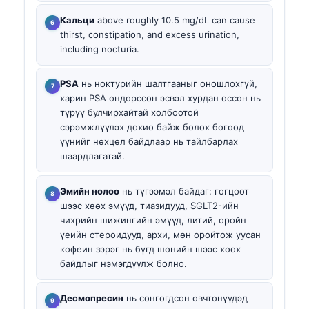
Кальци
above roughly 10.5 mg/dL can cause
thirst, constipation, and excess urination,
including nocturia.
PSA
нь ноктурийн шалтгааныг оношлохгүй,
харин PSA өндөрссөн эсвэл хурдан өссөн нь
түрүү булчирхайтай холбоотой
сэрэмжлүүлэх дохио байж болох бөгөөд
үүнийг нөхцөл байдлаар нь тайлбарлах
шаардлагатай.
Эмийн нөлөө
нь түгээмэл байдаг: гогцоот
шээс хөөх эмүүд, тиазидууд, SGLT2-ийн
чихрийн шижингийн эмүүд, литий, оройн
үеийн стероидууд, архи, мөн оройтож уусан
кофеин зэрэг нь бүгд шөнийн шээс хөөх
байдлыг нэмэгдүүлж болно.
Десмопресин
нь сонгогдсон өвчтөнүүдэд