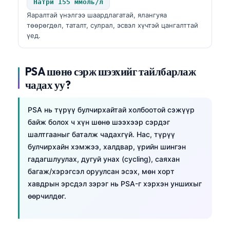
Натри 155 ммоль/л
Frysk
Яаралтай үнэлгээ шаардлагатай, ялангуяа
төөрөгдөл, таталт, сулрал, эсвэл хүчтэй цангалттай
Esperanto
үед.
Беларуская мова
Татар теле
PSA шөнө сэрж шээхийг тайлбарлаж
Кыргызча
чадах уу?
ئۇيغۇرچە
PSA нь түрүү булчирхайтай холбоотой сэжүүр
Cebuano
байж болох ч хүн шөнө шээхээр сэрдэг
Basa Jawa
шалтгааныг баталж чадахгүй. Нас, түрүү
ພາສາລາວ
булчирхайн хэмжээ, халдвар, үрийн шингэн
гадагшлуулах, дугуй унах (cycling), саяхан
Afrikaans
багаж/хэрэгсэл оруулсан эсэх, мөн хорт
العربية المغربية
хавдрын эрсдэл зэрэг нь PSA-г хэрхэн уншихыг
өөрчилдөг.
Occitan
Gàidhlig