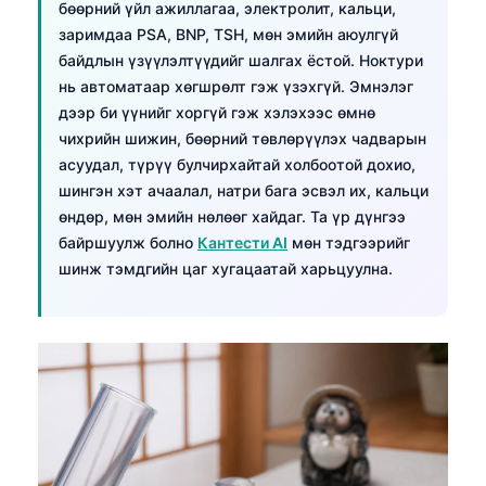
бөөрний үйл ажиллагаа, электролит, кальци,
заримдаа PSA, BNP, TSH, мөн эмийн аюулгүй
байдлын үзүүлэлтүүдийг шалгах ёстой. Ноктури
нь автоматаар хөгшрөлт гэж үзэхгүй. Эмнэлэг
дээр би үүнийг хоргүй гэж хэлэхээс өмнө
чихрийн шижин, бөөрний төвлөрүүлэх чадварын
асуудал, түрүү булчирхайтай холбоотой дохио,
шингэн хэт ачаалал, натри бага эсвэл их, кальци
өндөр, мөн эмийн нөлөөг хайдаг. Та үр дүнгээ
байршуулж болно
Кантести AI
мөн тэдгээрийг
шинж тэмдгийн цаг хугацаатай харьцуулна.