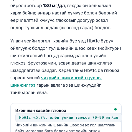
ойролцоогоор
180 мг/дл
, гэхдээ би хэлбэлзэл
харж байна; өндөр настай хүмүүс болон бөөрний
өөрчлөлттэй хүмүүс глюкозыг доогуур эсвэл
өндөр түвшинд алдаж (шээсэнд гарах) болдог.
Улаан эсийн эргэлт хэвийн бус үед HbA1c буруу
ойлгуулж болдог тул шөнийн шээс хөөх (нойктури)
шинжилгээний багцад заримдаа өлөн үеийн
глюкоз, фруктозамин, эсвэл давтан шинжилгээ
шаардлагатай байдаг. Хэрэв таны HbA1c ба глюкоз
зөрвөл манай
чихрийн шижингийн цусны
шинжилгээ
гарын авлага хэв шинжүүдийг
тайлбарлан явна.
Ихэвчлэн хэвийн глюкоз
HbA1c <5.7%; өлөн үеийн глюкоз 70–99 мг/дл
Чихрийн шижин нь шөнийн шээс хөөх гол шалтгаан
байх магадлал бага боловч эрт үеийн огцом