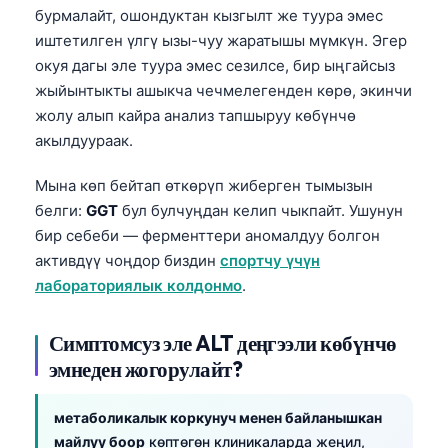
бурмалайт, ошондуктан кызгылт же туура эмес
Frysk
иштетилген үлгү ызы-чуу жаратышы мүмкүн. Эгер
Esperanto
окуя дагы эле туура эмес сезилсе, бир ыңгайсыз
Беларуская мова
жыйынтыкты ашыкча чечмелегенден көрө, экинчи
жолу алып кайра анализ тапшыруу көбүнчө
Татар теле
акылдуураак.
ئۇيغۇرچە
Мына көп бейтап өткөрүп жиберген тымызын
Cebuano
белги:
GGT
бул булчуңдан келип чыкпайт. Ушунун
Basa Jawa
бир себеби — ферменттери аномалдуу болгон
ພາສາລາວ
активдүү чоңдор биздин
спортчу үчүн
Монгол
лабораториялык колдонмо
.
Afrikaans
Симптомсуз эле ALT деңгээли көбүнчө
العربية المغربية
эмнеден жогорулайт?
Occitan
Gàidhlig
метаболикалык коркунуч менен байланышкан
майлуу боор
көптөгөн клиникаларда жеңил,