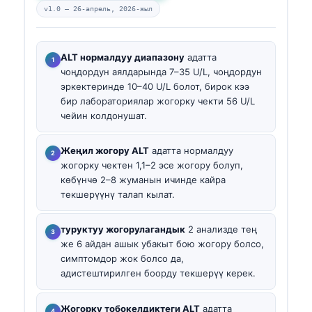
v1.0 —
26-апрель, 2026-жыл
ALT нормалдуу диапазону
адатта
чоңдордун аялдарында 7–35 U/L, чоңдордун
эркектеринде 10–40 U/L болот, бирок кээ
бир лабораториялар жогорку чекти 56 U/L
чейин колдонушат.
Жеңил жогору ALT
адатта нормалдуу
жогорку чектен 1,1–2 эсе жогору болуп,
көбүнчө 2–8 жуманын ичинде кайра
текшерүүнү талап кылат.
туруктуу жогорулагандык
2 анализде тең
же 6 айдан ашык убакыт бою жогору болсо,
симптомдор жок болсо да,
адистештирилген боорду текшерүү керек.
Жогорку тобокелдиктеги ALT
адатта