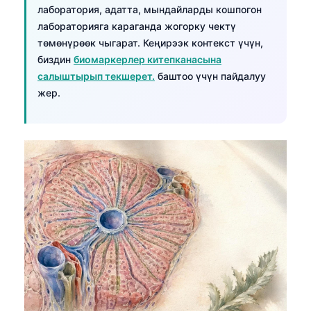
лаборатория, адатта, мындайларды кошпогон
лабораторияга караганда жогорку чектү
төмөнүрөөк чыгарат. Кеңирээк контекст үчүн,
биздин
биомаркерлер китепканасына
салыштырып текшерет.
баштоо үчүн пайдалуу
жер.