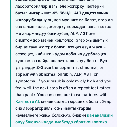
лабораториялар дагы эле жогорку чектерин
басып чыгарышат
45-56 U/L
.
ALT деңгээлинин
жогору болушу
эң көп мааниге ээ болот, эгер ал
сакталып калса, жогорку нормадан ашып кетсе
же анормалдуу билирубин, ALP, AST же
симптомдор менен коштолсо. Эгер жыйынтык
бир аз гана жогору болуп, өзүңүз өзүн жакшы
сезсеңиз, кийинки кадам көбүнчө дүрбөлөңгө
түшпөстөн кайра анализ тапшыруу болот. Бул
үлгүлөрдү
2-3 эсе
the upper limit of normal, or
appear with abnormal bilirubin, ALP, AST, or
symptoms. If your result is only mildly high and you
feel well, the next step is often a repeat test rather
than panic. You can compare those patterns with
Кантести AI
. менен салыштырсаңыз болот. Эгер
сиз лабораториялык жыйынтыктарды
чечмелөөгө жаңы болсоңуз, биздин
кан анализин
окуу боюнча колдонмобузда үйрөткөн логика