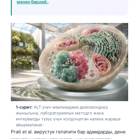
менен бирдей.
.
1-сүрөт:
ALT үчүн маалымдама диапазондору
жынысына, лабораториялык методго жана
интервалды түзүү үчүн колдонулган калкка жараша
айырмаланат.
Prati et al. вирустук гепатити бар адамдарды, дене