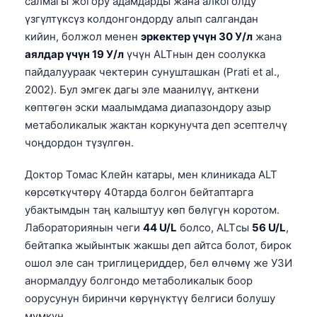
салмагы жогору адамдарды жана алкоголду
үзгүлтүксүз колдонгондорду алып салгандан
кийин, болжол менен
эркектер үчүн 30 У/л
жана
аялдар үчүн 19 У/л
үчүн ALTнын ден соолукка
пайдалуураак чектерин сунушташкан (Prati et al.,
2002). Бул эмгек дагы эле маанилүү, анткени
көптөгөн эски маалымдама диапазондору азыр
метаболикалык жактан коркунучта деп эсептелчү
чоңдордон түзүлгөн.
Доктор Томас Клейн катары, мен клиникада ALT
көрсөткүчтөрү 40тарда болгон бейтаптарга
убактымдын таң калыштуу көп бөлүгүн коротом.
Лабораториянын чеги
44 U/L
болсо, ALTсы
56 U/L
,
бейтапка жыйынтык жакшы деп айтса болот, бирок
ошол эле сан триглицериддер, бел өлчөмү же УЗИ
анормалдуу болгондо метаболикалык боор
оорусунун биринчи көрүнүктүү белгиси болушу
мүмкүн.