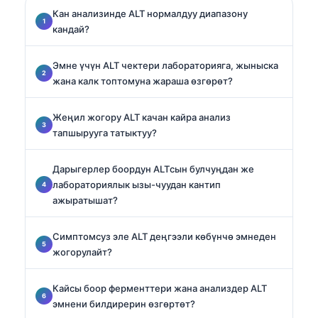
Кан анализинде ALT нормалдуу диапазону
кандай?
Эмне үчүн ALT чектери лабораторияга, жыныска
жана калк топтомуна жараша өзгөрөт?
Жеңил жогору ALT качан кайра анализ
тапшырууга татыктуу?
Дарыгерлер боордун ALTсын булчуңдан же
лабораториялык ызы-чуудан кантип
ажыратышат?
Симптомсуз эле ALT деңгээли көбүнчө эмнеден
жогорулайт?
Кайсы боор ферменттери жана анализдер ALT
эмнени билдирерин өзгөртөт?