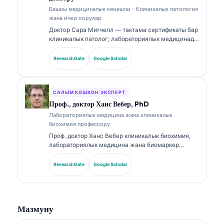
боюнча лабораториялык медицина темаларына
Башкы медициналык кеңешчи - Клиникалык патология
байланыштуу кеңири жарыялады.
жана ички оорулар
Доктор Сара Митчелл — тактама сертификаты бар
клиникалык патолог; лабораториялык медицинада
жана диагностикалык анализде 18 жылдан ашык
тажрыйбасы бар. Ал клиникалык химия боюнча
ResearchGate
Google Scholar
адистик сертификаттарына ээ жана клиникалык
практикада биомаркердик панелдер жана
лабораториялык анализ боюнча кеңири
жарыялаган.
САЛЫМ КОШКОН ЭКСПЕРТ
Проф., доктор Ханс Вебер, PhD
Лабораториялык медицина жана клиникалык
биохимия профессору
Проф. доктор Ханс Вебер клиникалык биохимия,
лабораториялык медицина жана биомаркер
изилдөөлөрү боюнча 30+ жылдык тажрыйбага ээ.
Германиянын Клиникалык химия коомунун
ResearchGate
Google Scholar
мурдагы президенти, ал диагностикалык
панелдерди талдоо, биомаркерлерди
стандартташтыруу жана AI аркылуу жардам
берилген лабораториялык медицина боюнча
Мазмуну
адистешкен.