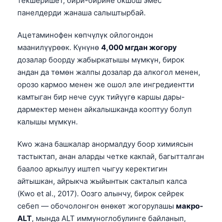
текшеришет, бири-бирине окшош эмес
панелдерди жанаша салыштырбай.
Ацетаминофен көпчүлүк ойлогондон
маанилүүрөөк. Күнүнө
4,000 мгдан жогору
дозалар боорду жабыркатышы мүмкүн, бирок
андан да төмөн жалпы дозалар да алкогол менен,
орозо кармоо менен же ошол эле ингредиентти
камтыган бир нече суук тийүүгө каршы дары-
дармектер менен айкалышканда кооптуу болуп
калышы мүмкүн.
Kwo жана башкалар анормалдуу боор химиясын
тастыктап, анан аларды четке какпай, багытталган
баалоо аркылуу иштеп чыгуу керектигин
айтышкан, айрыкча жыйынтык сакталып калса
(Kwo et al., 2017). Оозго алынчу, бирок сейрек
себеп — обочолонгон өнөкөт жогорулашы
макро-
ALT
, мында ALT иммуноглобулинге байланып,