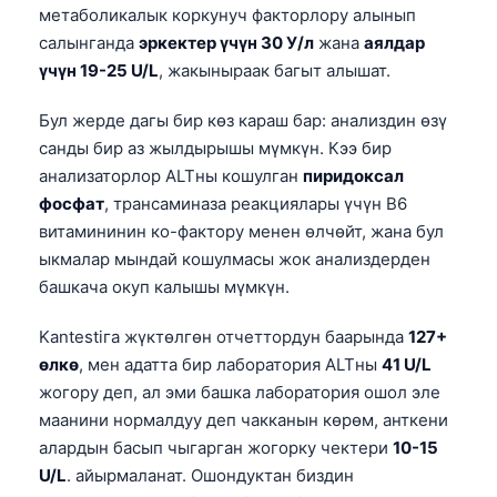
метаболикалык коркунуч факторлору алынып
салынганда
эркектер үчүн 30 У/л
жана
аялдар
үчүн 19-25 U/L
, жакыныраак багыт алышат.
Бул жерде дагы бир көз караш бар: анализдин өзү
санды бир аз жылдырышы мүмкүн. Кээ бир
анализаторлор ALTны кошулган
пиридоксал
фосфат
, трансаминаза реакциялары үчүн В6
витамининин ко-фактору менен өлчөйт, жана бул
ыкмалар мындай кошулмасы жок анализдерден
башкача окуп калышы мүмкүн.
Kantestiга жүктөлгөн отчеттордун баарында
127+
өлкө
, мен адатта бир лаборатория ALTны
41 U/L
жогору деп, ал эми башка лаборатория ошол эле
маанини нормалдуу деп чакканын көрөм, анткени
алардын басып чыгарган жогорку чектери
10-15
U/L
. айырмаланат. Ошондуктан биздин