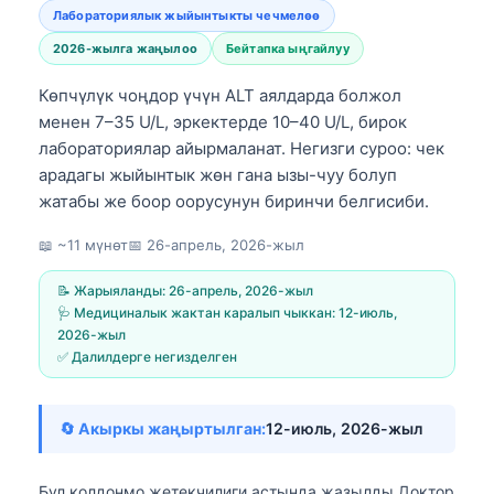
Лабораториялык жыйынтыкты чечмелөө
2026-жылга жаңылоо
Бейтапка ыңгайлуу
Көпчүлүк чоңдор үчүн ALT аялдарда болжол
менен 7–35 U/L, эркектерде 10–40 U/L, бирок
лабораториялар айырмаланат. Негизги суроо: чек
арадагы жыйынтык жөн гана ызы-чуу болуп
жатабы же боор оорусунун биринчи белгисиби.
📖 ~11 мүнөт
📅
26-апрель, 2026-жыл
📝 Жарыяланды:
26-апрель, 2026-жыл
🩺 Медициналык жактан каралып чыккан:
12-июль,
2026-жыл
✅ Далилдерге негизделген
🔄 Акыркы жаңыртылган:
12-июль, 2026-жыл
Бул колдонмо жетекчилиги астында жазылды
Доктор