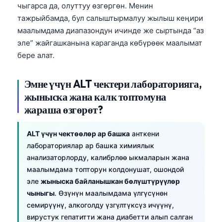
чыгарса да, олуттуу өзгөргөн. Менин
тажрыйбамда, бул салыштырмалуу жылыш кеңири
маалымдама диапазондун ичинде же сыртында “аз
эле” жайгашканына караганда көбүрөөк маалымат
бере алат.
Эмне үчүн ALT чектери лабораторияга,
жыныска жана калк топтомуна
жараша өзгөрөт?
ALT үчүн чектөөлөр ар башка
анткени
лабораториялар ар башка химиялык
анализаторлорду, калибрлөө ыкмаларын жана
маалымдама топторун колдонушат, ошондой
эле
жыныска байланышкан бөлүштүрүүлөр
чыныгы
. Өзүнүн маалымдама үлгүсүнөн
семирүүнү, алкоголду үзгүлтүксүз ичүүнү,
вирустук гепатитти жана диабетти алып салган