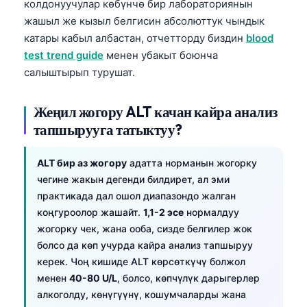
колдонуучулар көбүнчө бир лабораториянын
жашыл же кызыл белгисин абсолюттук чындык
катары кабыл албастан, отчетторду биздин
blood
test trend guide
менен убакыт боюнча
салыштырып турушат.
Жеңил жогору ALT качан кайра анализ
тапшырууга татыктуу?
ALT бир аз жогору
адатта норманын жогорку
чегине жакын дегенди билдирет, ал эми
практикада дал ошол диапазондо жалган
коңгуроолор жашайт.
1,1-2 эсе
нормалдуу
жогорку чек, жана ооба, сизде белгилер жок
болсо да көп учурда кайра анализ тапшыруу
керек. Чоң кишиде ALT көрсөткүчү болжол
менен
40-80 U/L
, болсо, көпчүлүк дарыгерлер
алкоголду, көнүгүүнү, кошумчаларды жана