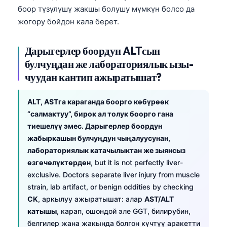
боор түзүлүшү жакшы болушу мүмкүн болсо да
жогору бойдон кала берет.
Дарыгерлер боордун ALTсын
булчуңдан же лабораториялык ызы-
чуудан кантип ажыратышат?
ALT, ASTга караганда боорго көбүрөөк
“салмактуу”, бирок ал толук боорго гана
тиешелүү эмес. Дарыгерлер боордун
жабыркашын булчуңдун чыңалуусунан,
лабораториялык катачылыктан же зыянсыз
өзгөчөлүктөрдөн
, but it is not perfectly liver-
exclusive. Doctors separate liver injury from muscle
strain, lab artifact, or benign oddities by checking
CK
, аркылуу ажыратышат: алар
AST/ALT
катышы
, карап, ошондой эле GGT, билирубин,
белгилер жана жакында болгон күчтүү аракетти