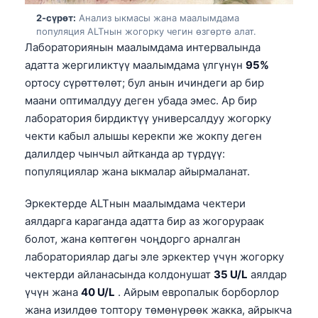
2-сүрөт:
Анализ ыкмасы жана маалымдама
популяция ALTнын жогорку чегин өзгөртө алат.
Лабораториянын маалымдама интервалында
адатта жергиликтүү маалымдама үлгүнүн
95%
ортосу сүрөттөлөт; бул анын ичиндеги ар бир
маани оптималдуу деген убада эмес. Ар бир
лаборатория бирдиктүү универсалдуу жогорку
чекти кабыл алышы керекпи же жокпу деген
далилдер чынчыл айтканда ар түрдүү:
популяциялар жана ыкмалар айырмаланат.
Эркектерде ALTнын маалымдама чектери
аялдарга караганда адатта бир аз жогорураак
болот, жана көптөгөн чоңдорго арналган
лабораториялар дагы эле эркектер үчүн жогорку
чектерди айланасында колдонушат
35 U/L
аялдар
үчүн жана
40 U/L
. Айрым европалык борборлор
жана изилдөө топтору төмөнүрөөк жакка, айрыкча