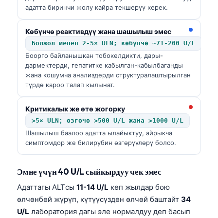
адатта биринчи жолу кайра текшерүү керек.
Көбүнчө реактивдүү жана шашылыш эмес
Болжол менен 2-5× ULN; көбүнчө ~71-200 U/L
Боорго байланышкан тобокелдикти, дары-
дармектерди, гепатитке кабылган-кабылбаганды
жана кошумча анализдерди структуралаштырылган
түрдө кароо талап кылынат.
Критикалык же өтө жогорку
>5× ULN; өзгөчө >500 U/L жана >1000 U/L
Шашылыш баалоо адатта ылайыктуу, айрыкча
симптомдор же билирубин өзгөрүүлөрү болсо.
Эмне үчүн 40 U/L сыйкырдуу чек эмес
Адаттагы ALTсы
11-14 U/L
көп жылдар бою
өлчөнбөй жүрүп, күтүүсүздөн өлчөй баштайт
34
U/L
лаборатория дагы эле нормалдуу деп басып