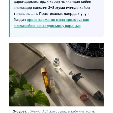
дары-дармектерди карап чыккандан кийин
анализдер панелин
2–8 жума
ичинде кайра
тапшырышат. Практикалык даярдык үчүн
биздин
орозо кармаган жана орозосуз кан
анализи боюнча колдонмону караңыз
.
3-сүрөт:
. Жеңил ALT жогорулашы көбүнчө толук