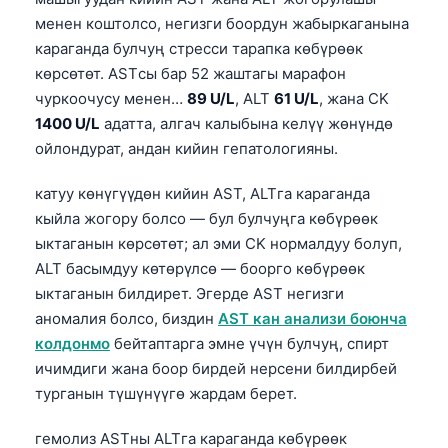
менен коштолсо, негизги боордун жабыркаганына
караганда булчуң стресси тарапка көбүрөөк
көрсөтөт. ASTсы бар 52 жаштагы марафон
чуркоочусу менен…
89 U/L
, ALT
61 U/L
, жана CK
1400 U/L
адатта, алгач калыбына келүү жөнүндө
ойлондурат, андан кийин гепатологияны.
катуу көнүгүүдөн кийин AST, ALTга караганда
кыйла жогору болсо — бул булчуңга көбүрөөк
ыктаганын көрсөтөт; ал эми CK нормалдуу болуп,
ALT басымдуу көтөрүлсө — боорго көбүрөөк
ыктаганын билдирет. Эгерде AST негизги
аномалия болсо, биздин
AST кан анализи боюнча
колдонмо
бейтаптарга эмне үчүн булчуң, спирт
ичимдиги жана боор бирдей нерсени билдирбей
турганын түшүнүүгө жардам берет.
Norsk bokmål
Ślōnskŏ gŏdka
гемолиз ASTны ALTга караганда көбүрөөк