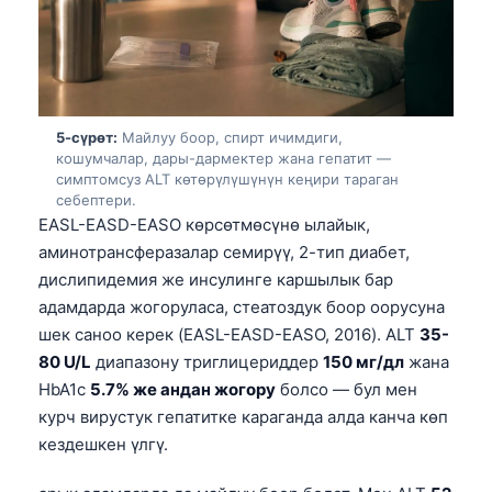
O‘zbekcha
Українська
አማርኛ
Kiswahili
5-сүрөт:
Майлуу боор, спирт ичимдиги,
кошумчалар, дары-дармектер жана гепатит —
ភាសាខ្មែរ
симптомсуз ALT көтөрүлүшүнүн кеңири тараган
ဗမာစာ
себептери.
EASL-EASD-EASO көрсөтмөсүнө ылайык,
ไทย
аминотрансферазалар семирүү, 2-тип диабет,
Tagalog
дислипидемия же инсулинге каршылык бар
адамдарда жогоруласа, стеатоздук боор оорусуна
Tiếng Việt
шек саноо керек (EASL-EASD-EASO, 2016). ALT
35-
Bahasa Melayu
80 U/L
диапазону триглицериддер
150 мг/дл
жана
മലയാളം
HbA1c
5.7% же андан жогору
болсо — бул мен
ಕನ್ನಡ
курч вирустук гепатитке караганда алда канча көп
кездешкен үлгү.
ગુજરાતી
தமிழ்