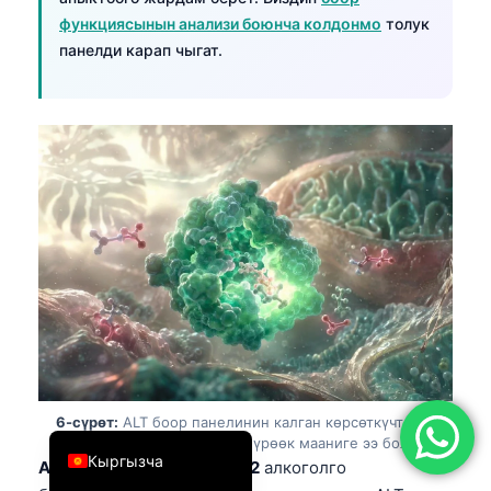
функциясынын анализи боюнча колдонмо
толук
简体中文
панелди карап чыгат.
Română
Türkçe
Ελληνικά
Português
Español
Italiano
עִבְרִית
Français
العربية
Deutsch
6-сүрөт:
ALT боор панелинин калган көрсөткүчтөрү
English
менен бирге окулганда көбүрөөк мааниге ээ болот.
Кыргызча
AST/ALT катышы
жогору
2
алкоголго