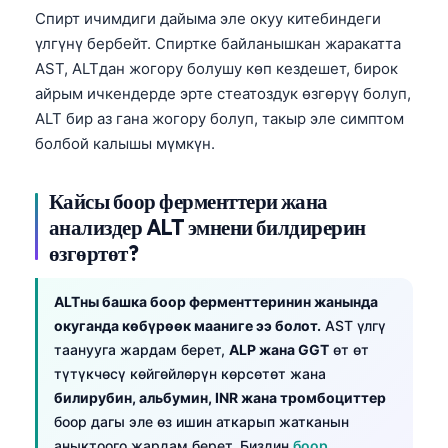
日本語
Спирт ичимдиги дайыма эле окуу китебиндеги
үлгүнү бербейт. Спиртке байланышкан жаракатта
Eesti
AST, ALTдан жогору болушу көп кездешет, бирок
Azərbaycan dili
айрым ичкендерде эрте стеатоздук өзгөрүү болуп,
Bosanski
ALT бир аз гана жогору болуп, такыр эле симптом
Svenska
болбой калышы мүмкүн.
Српски језик
Кайсы боор ферменттери жана
Íslenska
анализдер ALT эмнени билдирерин
Հայերեն
өзгөртөт?
Bahasa Indonesia
ALTны башка боор ферменттеринин жанында
हिन्दी
окуганда көбүрөөк мааниге ээ болот.
AST үлгү
Nederlands
таанууга жардам берет,
ALP жана GGT
өт өт
Dansk
түтүкчөсү көйгөйлөрүн көрсөтөт жана
билирубин, альбумин, INR жана тромбоциттер
Български
боор дагы эле өз ишин аткарып жатканын
فارسی
аныктоого жардам берет. Биздин
боор