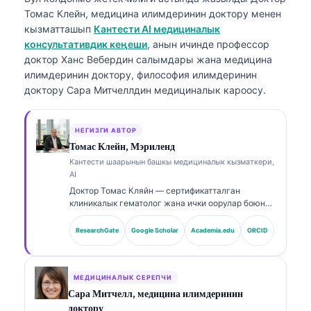
Томас Клейн, медицина илимдеринин доктору
менен
кызматташып
Кантести AI медициналык
консультативдик кеңеши
, анын ичинде профессор
доктор Ханс Вебердин салымдары жана медицина
илимдеринин доктору, философия илимдеринин
доктору Сара Митчеллдин медициналык кароосу.
НЕГИЗГИ АВТОР
Томас Клейн, Мэриленд
Кантести шаарынын башкы медициналык кызматкери,
AI
Доктор Томас Кляйн — сертификатталган
клиникалык гематолог жана ички оорулар боюнча
дарыгер, лабораториялык медицина жана AI
менен колдоого алынган клиникалык анализ
ResearchGate
Google Scholar
Academia.edu
ORCID
тармагында 15 жылдан ашык тажрыйбасы бар.
Kantesti AI компаниясынын Башкы медициналык
кызматкери катары ал өзүнүн менчик нейрон
тармагынын медициналык тактыгына клиникалык
МЕДИЦИНАЛЫК СЕРЕПЧИ
көзөмөл жүргүзөт. Доктор Кляйн биомаркерлерди
Сара Митчелл, медицина илимдеринин
чечмелөө жана лабораториялык диагностика
доктору