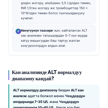
длден жогору, альбумин 3,5 г/длден төмөн,
INR 1,5тен жогору же тромбоциттер 150 ×
10^9/лден төмөн болсо тынчсызданууну
күчөтөт.
Көнүгүүнүн таасири
чын; кайталанган ALT
кан анализин тапшырардан 5–7 күн мурда
катуу машыгуудан баш тартуу жалган
коңгуроолордун алдын алат.
Кан анализинде ALT нормалдуу
диапазону кандай?
ALT нормалдуу диапазону
биздин
ALT кан
анализи
адатта болжол менен
Чоңдордун
аялдарында 7–35 U/L
жана
Чоңдордун
эркектеринде 10–40 U/L
, бирок кээ бир