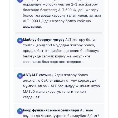
нормалдуу жогорку чектен 2–3 эсе жогору
болгондо башталат; ALT 500 U/Lден жогору
болсо тез арада кароону талап кылат, ал эми
ALT 1000 U/Lден жогору болсо көбүнчө
шашылыш.
Майлуу боордун үлгүсү
ALT жогору болуп,
триглицерид 150 мг/длден жогору болсо,
преддиабет же диабет, дененин борбордук
бөлүгүндө салмак кошуу же инсулинге
каршылык болгондо көп кездешет.
AST/ALT катышы
2ден жогору болсо
алкоголго байланышкан үлгүнү көрсөтүшү
мүмкүн, ал эми ALT басымдуу жыйынтыктар
MASLD жана вирустук гепатитте көп
кездешет.
Боор функциясынын белгилери
ALTнын
өзүнөн да маанилүүрөөк: билирубин 2,0 мг/