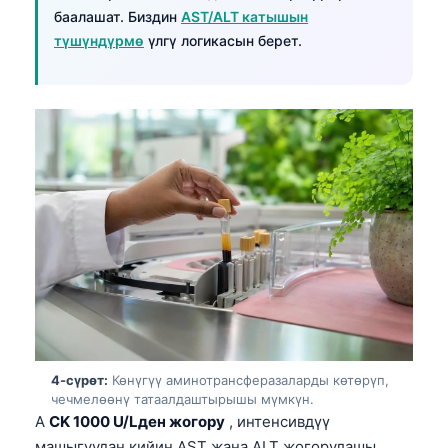
баалашат. Биздин
AST/ALT катышын
түшүндүрмө
үлгү логикасын берет.
4-сүрөт:
Көнүгүү аминотрансферазаларды көтөрүп,
чечмелөөнү татаалдаштырышы мүмкүн.
A
CK 1000 U/Lден жогору
, интенсивдүү
машыгуудан кийин AST жана ALT жогорулашы