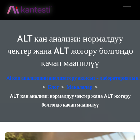
ALT кан анализи: нормалдуу
чектер жана ALT жогору болгондо
качан маанилүү
AI кан анализинин анализатору акысыз - лабораториялык
>
Блог
>
Макалалар
>
ALT кан анализи: нормалдуу чектер жана ALT жогору
болгондо качан маанилүү