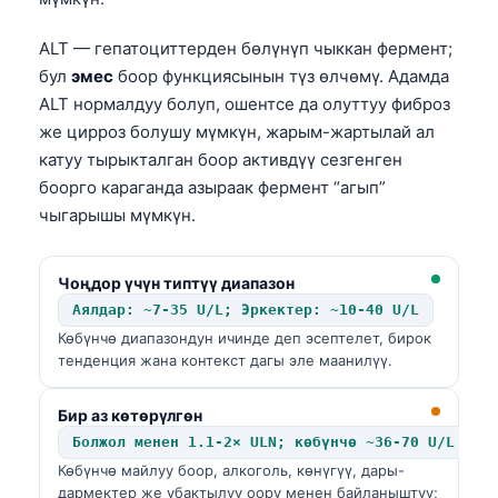
ALT — гепатоциттерден бөлүнүп чыккан фермент;
бул
эмес
боор функциясынын түз өлчөмү. Адамда
ALT нормалдуу болуп, ошентсе да олуттуу фиброз
же цирроз болушу мүмкүн, жарым-жартылай ал
катуу тырыкталган боор активдүү сезгенген
боорго караганда азыраак фермент “агып”
чыгарышы мүмкүн.
Чоңдор үчүн типтүү диапазон
Аялдар: ~7-35 U/L; Эркектер: ~10-40 U/L
Көбүнчө диапазондун ичинде деп эсептелет, бирок
тенденция жана контекст дагы эле маанилүү.
Бир аз көтөрүлгөн
Болжол менен 1.1-2× ULN; көбүнчө ~36-70 U/L
Көбүнчө майлуу боор, алкоголь, көнүгүү, дары-
дармектер же убактылуу оору менен байланыштуу;