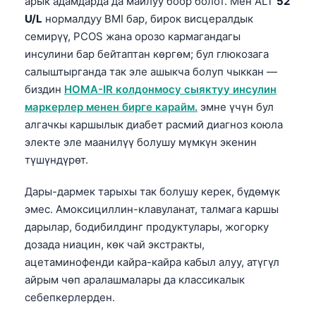
арык адамдарда да майлуу боор болот. Мен ALT
52
U/L
нормалдуу BMI бар, бирок висцералдык
తెలుగు
семирүү, PCOS жана орозо кармагандагы
मराठी
инсулини бар бейтаптан көргөм; бул глюкозага
اردو
салыштырганда так эле ашыкча болуп чыккан —
биздин
HOMA-IR колдонмосу сыяктуу инсулин
বাংলা
маркерлер менен бирге карайм.
эмне үчүн бул
Shqip
алгачкы каршылык диабет расмий диагноз коюла
Magyar
электе эле маанилүү болушу мүмкүн экенин
түшүндүрөт.
Slovenščina
한국어
Дары-дармек тарыхы так болушу керек, бүдөмүк
Polski
эмес. Амоксициллин-клавуланат, талмага каршы
дарылар, бодибилдинг продуктулары, жогорку
Lietuvių kalba
дозада ниацин, көк чай экстракты,
Русский
ацетаминофенди кайра-кайра кабыл алуу, атүгүл
ქართული
айрым чөп аралашмалары да классикалык
себепкерлерден.
Čeština