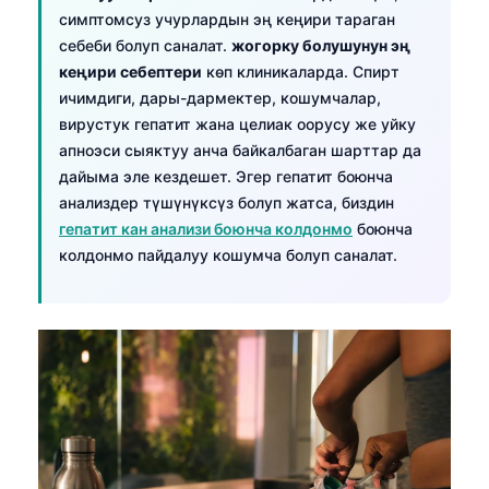
Euskara
симптомсуз учурлардын эң кеңири тараган
Македонски јазик
себеби болуп саналат.
жогорку болушунун эң
кеңири себептери
көп клиникаларда. Спирт
Latviešu valoda
ичимдиги, дары-дармектер, кошумчалар,
Galego
вирустук гепатит жана целиак оорусу же уйку
অসমীয়া
апноэси сыяктуу анча байкалбаган шарттар да
дайыма эле кездешет. Эгер гепатит боюнча
සිංහල
анализдер түшүнүксүз болуп жатса, биздин
سنڌي
гепатит кан анализи боюнча колдонмо
боюнча
پښتو
колдонмо пайдалуу кошумча болуп саналат.
Slovenčina
Hrvatski
Suomi
Қазақ тілі
Català