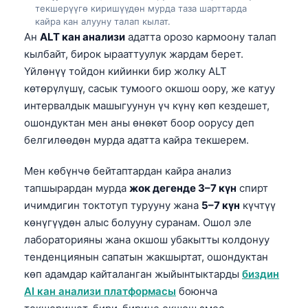
текшерүүгө киришүүдөн мурда таза шарттарда
кайра кан алууну талап кылат.
Ан
ALT кан анализи
адатта орозо кармоону талап
кылбайт, бирок ырааттуулук жардам берет.
Үйлөнүү тойдон кийинки бир жолку ALT
көтөрүлүшү, сасык тумоого окшош оору, же катуу
интервалдык машыгуунун үч күнү көп кездешет,
ошондуктан мен аны өнөкөт боор оорусу деп
белгилөөдөн мурда адатта кайра текшерем.
Мен көбүнчө бейтаптардан кайра анализ
тапшырардан мурда
жок дегенде 3–7 күн
спирт
ичимдигин токтотуп турууну жана
5–7 күн
күчтүү
көнүгүүдөн алыс болууну суранам. Ошол эле
лабораторияны жана окшош убакытты колдонуу
тенденциянын сапатын жакшыртат, ошондуктан
көп адамдар кайталанган жыйынтыктарды
биздин
AI кан анализи платформасы
боюнча