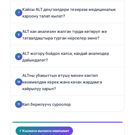
Кайсы ALT деңгээлдери тезирээк медициналык
кароону талап кылат?
ALT кан анализин жалган түрдө көтөрүп же
татаалдаштыра турган нерселер эмне?
ALT жогору бойдон калса, кандай анализдер
дайындалат?
ALTны убакыттын өтүшү менен кантип
көзөмөлдөө керек жана качан жардамга
кайрылуу зарыл?
Көп берилүүчү суроолор
⚡ Кыскача кыскача маалымат