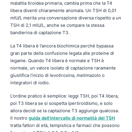
malattia tiroidea primaria, cambia prima che la T4
Frysk
libera diventi chiaramente anomala. Un TSH di 0,01
Esperanto
mIU/L merita una conversazione diversa rispetto a un
TSH di 2,1 mIU/L, anche se compare la stessa
Беларуская мова
bandierina di captazione T3.
Татар теле
Кыргызча
La T4 libera è l’ancora biochimica perché bypassa
gran parte della confusione legata alle proteine di
ئۇيغۇرچە
legame. Quando T4 libera è normale e TSH è
Cebuano
normale, un valore isolato di captazione raramente
Basa Jawa
giustifica l’inizio di levotiroxina, metimazolo o
integratori di iodio.
ພາສາລາວ
Монгол
L’ordine pratico è semplice: leggi TSH, poi T4 libera,
poi T3 libera se si sospetta ipertiroidismo, e solo
Afrikaans
allora decidi se la captazione T3 aggiunge qualcosa.
العربية المغربية
Il nostro
guida dell’intervallo di normalità del TSH
Occitan
tratta fattori di età, tempistica e farmaci che possono