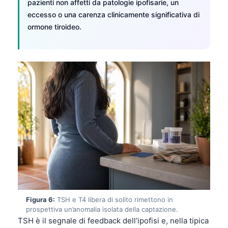
pazienti non affetti da patologie ipofisarie, un
eccesso o una carenza clinicamente significativa di
ormone tiroideo.
Figura 6:
TSH e T4 libera di solito rimettono in
Norsk bokmål
prospettiva un’anomalia isolata della captazione.
TSH è il segnale di feedback dell’ipofisi e, nella tipica
Ślōnskŏ gŏdka