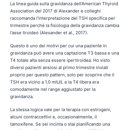
La linea guida sulla gravidanza dell’American Thyroid
Català
Association del 2017 di Alexander e colleghi
O‘zbekcha
raccomanda l’interpretazione del TSH specifica per
Українська
trimestre perché la fisiologia della gravidanza cambia
l’asse tiroideo (Alexander et al., 2017).
አማርኛ
Kiswahili
Questo è uno dei motivi per cui una paziente in
ភាសាខ្មែរ
gravidanza può avere una captazione T3 bassa e una
T4 totale alta senza essere ipertiroidea. Ho visto
ဗမာစာ
diversi pazienti ansiosi al primo trimestre inviati
ไทย
proprio per questo pattern, solo per scoprire che il
Tagalog
TSH era vicino a 1,0 mIU/L e la T4 libera era
comodamente nel range aggiustato per la
Tiếng Việt
gravidanza.
Bahasa Melayu
La stessa logica vale per la terapia con estrogeni,
മലയാളം
alcuni contraccettivi e, occasionalmente, il
ಕನ್ನಡ
tamoxifene. Se sei incinta o stai pianificando una
ગુજરાતી