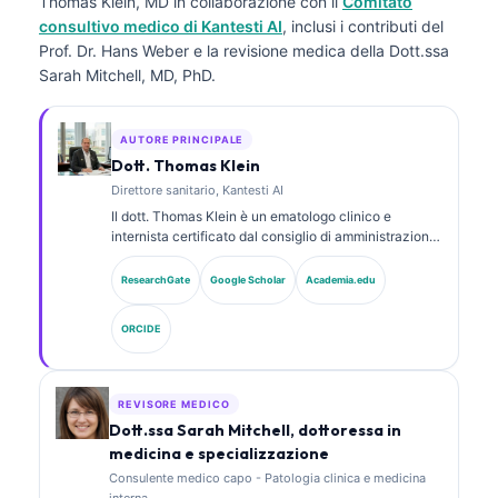
Thomas Klein, MD
in collaborazione con il
Comitato
consultivo medico di Kantesti AI
, inclusi i contributi del
Prof. Dr. Hans Weber e la revisione medica della Dott.ssa
Sarah Mitchell, MD, PhD.
AUTORE PRINCIPALE
Dott. Thomas Klein
Direttore sanitario, Kantesti AI
Il dott. Thomas Klein è un ematologo clinico e
internista certificato dal consiglio di amministrazione,
con oltre 15 anni di esperienza in medicina di
laboratorio e analisi clinica assistita da AI. In qualità
ResearchGate
Google Scholar
Academia.edu
di Chief Medical Officer presso Kantesti AI, fornisce
supervisione clinica sull’accuratezza medica della
ORCIDE
rete neurale proprietaria. Il dott. Klein ha pubblicato
ampiamente su interpretazione dei biomarcatori e
diagnostica di laboratorio su argomenti di medicina di
laboratorio.
REVISORE MEDICO
Dott.ssa Sarah Mitchell, dottoressa in
medicina e specializzazione
Consulente medico capo - Patologia clinica e medicina
interna