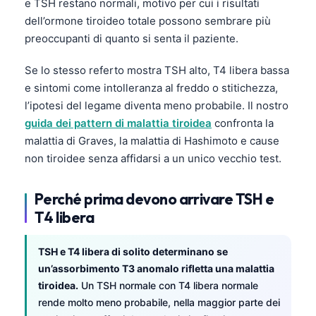
e TSH restano normali, motivo per cui i risultati
dell’ormone tiroideo totale possono sembrare più
preoccupanti di quanto si senta il paziente.
Se lo stesso referto mostra TSH alto, T4 libera bassa
e sintomi come intolleranza al freddo o stitichezza,
l’ipotesi del legame diventa meno probabile. Il nostro
guida dei pattern di malattia tiroidea
confronta la
malattia di Graves, la malattia di Hashimoto e cause
non tiroidee senza affidarsi a un unico vecchio test.
Perché prima devono arrivare TSH e
T4 libera
TSH e T4 libera di solito determinano se
un’assorbimento T3 anomalo rifletta una malattia
tiroidea.
Un TSH normale con T4 libera normale
rende molto meno probabile, nella maggior parte dei