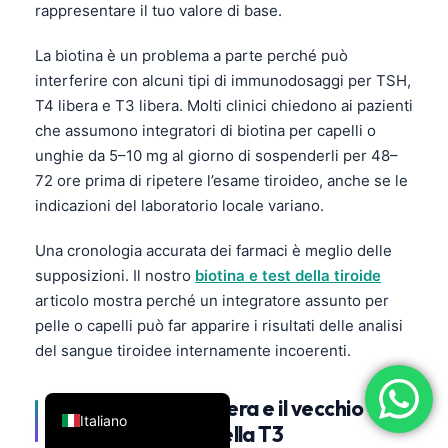
rappresentare il tuo valore di base.
فارسی
La biotina è un problema a parte perché può
简体中文
interferire con alcuni tipi di immunodosaggi per TSH,
Română
T4 libera e T3 libera. Molti clinici chiedono ai pazienti
Türkçe
che assumono integratori di biotina per capelli o
unghie da 5–10 mg al giorno di sospenderli per 48–
Ελληνικά
72 ore prima di ripetere l’esame tiroideo, anche se le
Português
indicazioni del laboratorio locale variano.
Español
Una cronologia accurata dei farmaci è meglio delle
עִבְרִית
supposizioni. Il nostro
biotina e test della tiroide
Français
articolo mostra perché un integratore assunto per
العربية
pelle o capelli può far apparire i risultati delle analisi
del sangue tiroidee internamente incoerenti.
Deutsch
English
Indice di tiroxina libera e il vecchio
Italiano
ruolo dell’uptake della T3