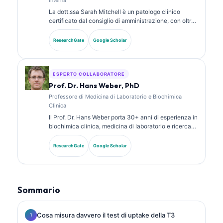
La dott.ssa Sarah Mitchell è un patologo clinico
certificato dal consiglio di amministrazione, con oltre
18 anni di esperienza in medicina di laboratorio e
analisi diagnostica. Possiede certificazioni di
ResearchGate
Google Scholar
specializzazione in chimica clinica e ha pubblicato
ampiamente su pannelli di biomarcatori e analisi di
laboratorio nella pratica clinica.
ESPERTO COLLABORATORE
Prof. Dr. Hans Weber, PhD
Professore di Medicina di Laboratorio e Biochimica
Clinica
Il Prof. Dr. Hans Weber porta 30+ anni di esperienza in
biochimica clinica, medicina di laboratorio e ricerca
sui biomarcatori. Ex Presidente della Società Tedesca
di Chimica Clinica, si specializza nell’analisi dei
ResearchGate
Google Scholar
pannelli diagnostici, nella standardizzazione dei
biomarcatori e nella medicina di laboratorio assistita
dall’IA.
Sommario
Cosa misura davvero il test di uptake della T3