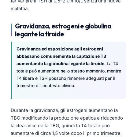
Gàidhlig
far variare il TSH di 0,5–2,0 mIU/L senza una nuova
malattia.
Euskara
Македонски јазик
Gravidanza, estrogeni e globulina
Latviešu valoda
legante la tiroide
Galego
Gravidanza ed esposizione agli estrogeni
অসমীয়া
abbassano comunemente la captazione T3
සිංහල
aumentando la globulina legante la tiroide.
La T4
totale può aumentare nello stesso momento, mentre
سنڌي
T4 libera e TSH possono rimanere adeguati per il
پښتو
trimestre o il contesto clinico.
Slovenčina
Durante la gravidanza, gli estrogeni aumentano la
Hrvatski
TBG modificando la produzione epatica e riducendo
Suomi
la clearance della TBG, quindi la T4 totale può
Қазақ тілі
aumentare di circa 1,5 volte dopo il primo trimestre.