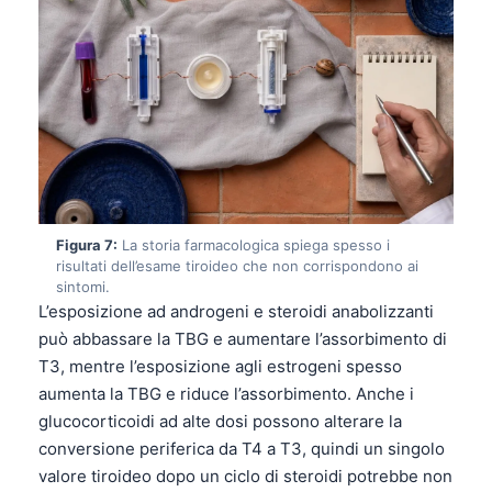
Čeština
日本語
Eesti
Azərbaycan dili
Bosanski
Svenska
Српски језик
Figura 7:
La storia farmacologica spiega spesso i
Íslenska
risultati dell’esame tiroideo che non corrispondono ai
sintomi.
Հայերեն
L’esposizione ad androgeni e steroidi anabolizzanti
Bahasa Indonesia
può abbassare la TBG e aumentare l’assorbimento di
T3, mentre l’esposizione agli estrogeni spesso
हिन्दी
aumenta la TBG e riduce l’assorbimento. Anche i
Nederlands
glucocorticoidi ad alte dosi possono alterare la
Dansk
conversione periferica da T4 a T3, quindi un singolo
valore tiroideo dopo un ciclo di steroidi potrebbe non
Български