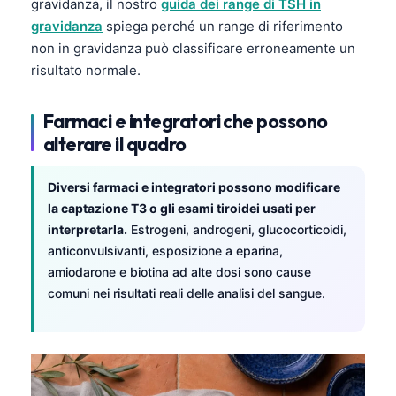
gravidanza, il nostro
guida dei range di TSH in
gravidanza
spiega perché un range di riferimento
தமிழ்
non in gravidanza può classificare erroneamente un
తెలుగు
risultato normale.
मराठी
اردو
Farmaci e integratori che possono
alterare il quadro
বাংলা
Shqip
Diversi farmaci e integratori possono modificare
Magyar
la captazione T3 o gli esami tiroidei usati per
interpretarla.
Estrogeni, androgeni, glucocorticoidi,
Slovenščina
anticonvulsivanti, esposizione a eparina,
한국어
amiodarone e biotina ad alte dosi sono cause
Polski
comuni nei risultati reali delle analisi del sangue.
Lietuvių kalba
Русский
ქართული