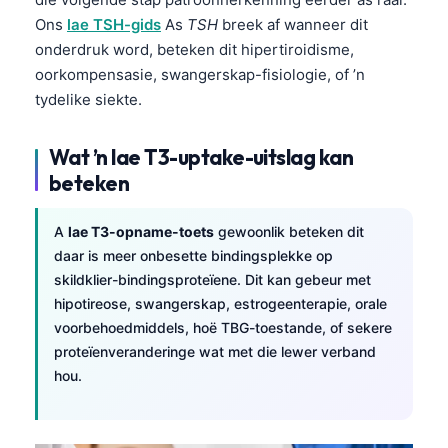
Ons
lae TSH-gids
As
TSH
breek af wanneer dit
onderdruk word, beteken dit hipertiroidisme,
oorkompensasie, swangerskap-fisiologie, of ’n
tydelike siekte.
Wat ’n lae T3-uptake-uitslag kan
beteken
A
lae T3-opname-toets
gewoonlik beteken dit
daar is meer onbesette bindingsplekke op
skildklier-bindingsproteïene. Dit kan gebeur met
hipotireose, swangerskap, estrogeenterapie, orale
voorbehoedmiddels, hoë TBG-toestande, of sekere
proteïenveranderinge wat met die lewer verband
hou.