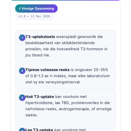
⚡ Vinnige Opsomming
v1.0 —
11 Mei 2026
T3-uptakstoets
weerspieël gewoonlik die
beskikbaarheid van skildklierbindende
proteïen, nie die hoeveelheid T3-hormoon in
jou bloed nie.
Tipiese volwasse reeks
is ongeveer 25–35%
of 0.8–1.3 as ’n indeks, maar elke laboratorium
stel sy eie verwysingsinterval.
Hoë T3-uptake
kan voorkom met
hipertiroidisme, lae TBG, proteïenverlies in die
nefrotiese-reeks, androgenterapie, of ernstige
siekte.
Lae T3-uptake
kan voorkom met