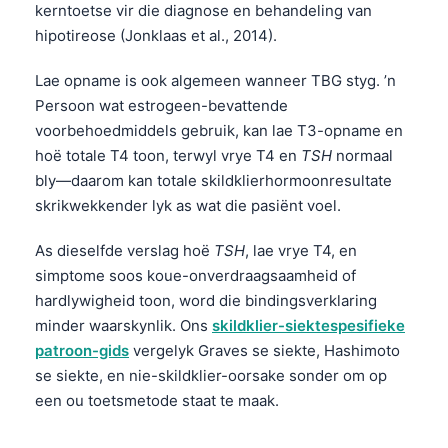
kerntoetse vir die diagnose en behandeling van
hipotireose (Jonklaas et al., 2014).
Lae opname is ook algemeen wanneer TBG styg. ’n
Persoon wat estrogeen-bevattende
voorbehoedmiddels gebruik, kan lae T3-opname en
hoë totale T4 toon, terwyl vrye T4 en
TSH
normaal
bly—daarom kan totale skildklierhormoonresultate
skrikwekkender lyk as wat die pasiënt voel.
As dieselfde verslag hoë
TSH
, lae vrye T4, en
simptome soos koue-onverdraagsaamheid of
hardlywigheid toon, word die bindingsverklaring
minder waarskynlik. Ons
skildklier-siektespesifieke
patroon-gids
vergelyk Graves se siekte, Hashimoto
se siekte, en nie-skildklier-oorsake sonder om op
een ou toetsmetode staat te maak.