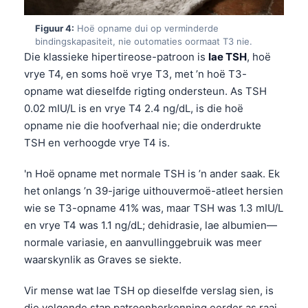
Figuur 4:
Hoë opname dui op verminderde
bindingskapasiteit, nie outomaties oormaat T3 nie.
Die klassieke hipertireose-patroon is
lae TSH
, hoë
vrye T4, en soms hoë vrye T3, met ’n hoë T3-
opname wat dieselfde rigting ondersteun. As TSH
0.02 mIU/L is en vrye T4 2.4 ng/dL, is die hoë
opname nie die hoofverhaal nie; die onderdrukte
TSH en verhoogde vrye T4 is.
'n Hoë opname met normale TSH is ’n ander saak. Ek
het onlangs ’n 39-jarige uithouvermoë-atleet hersien
wie se T3-opname 41% was, maar TSH was 1.3 mIU/L
en vrye T4 was 1.1 ng/dL; dehidrasie, lae albumien—
normale variasie, en aanvullinggebruik was meer
waarskynlik as Graves se siekte.
Vir mense wat lae TSH op dieselfde verslag sien, is
die volgende stap patroonherkenning eerder as raai.