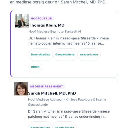
en mediese oorsig deur dr. Sarah Mitchell, MD, PhD.
HOOFOUTEUR
Thomas Klein, MD
Hoof Mediese Beampte, Kantesti AI
Dr. Thomas Klein is ’n raad-gesertifiseerde kliniese
hematoloog en internis met meer as 15 jaar se
ondervinding in laboratoriumgeneeskunde en KI-
ondersteunde kliniese analise. As Hoof Mediese
NavorsingGate
Google Scholar
Academia.edu
Beampte by Kantesti AI verskaf hy kliniese toesig oor
die mediese akkuraatheid van die eie neurale
ORCID
netwerk. Dr. Klein het uitgebreid gepubliseer oor
biomerkeraanpassing en laboratoriumdiagnostiek oor
laboratoriumgeneeskunde-onderwerpe.
MEDIESE RESENSENT
Sarah Mitchell, MD, PhD
Hoof Mediese Adviseur - Kliniese Patologie & Interne
Geneeskunde
Dr. Sarah Mitchell is ’n raad-gesertifiseerde kliniese
patoloog met meer as 18 jaar se ondervinding in
laboratoriumgeneeskunde en diagnostiese analise.
Sy het spesialissertifisering in kliniese chemie en het
NavorsingGate
Google Scholar