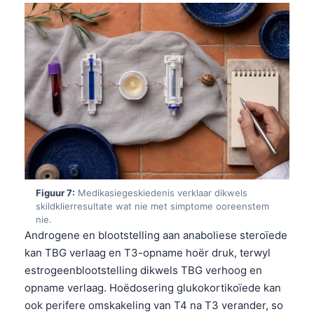
తెలుగు
मराठी
اردو
বাংলা
Shqip
Magyar
Slovenščina
한국어
Figuur 7:
Medikasiegeskiedenis verklaar dikwels
Polski
skildklierresultate wat nie met simptome ooreenstem
nie.
Lietuvių kalba
Androgene en blootstelling aan anaboliese steroïede
Русский
kan TBG verlaag en T3-opname hoër druk, terwyl
estrogeenblootstelling dikwels TBG verhoog en
ქართული
opname verlaag. Hoëdosering glukokortikoïede kan
Čeština
ook perifere omskakeling van T4 na T3 verander, so