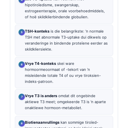
hipotiroïedisme, swangerskap,
estrogeenterapie, orale voorbehoedmiddels,
of hoë skildklierbindende globulien.
TSH-konteks
is die belangrikste: ’n normale
TSH met abnormale T3-uptake dui dikwels op
veranderinge in bindende proteïene eerder as
skildkliersiekte.
Vrye T4-konteks
skei ware
hormoormeoormaat of -tekort van ’n
misleidende totale T4 of ou vrye tiroksien-
indeks-patroon.
Vrye T3 is anders
omdat dit ongebinde
aktiewe T3 meet; omgekeerde T3 is ’n aparte
onaktiewe hormoon-metaboliet.
Biotienaanvullings
kan sommige tiroïed-