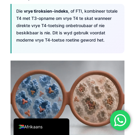
简体中文
Die
vrye tiroksien-indeks
, of FTI, kombineer totale
Română
T4 met T3-opname om vrye T4 te skat wanneer
direkte vrye T4-toetsing onbetroubaar of nie
Türkçe
beskikbaar is nie. Dit is wyd gebruik voordat
Ελληνικά
moderne vrye T4-toetse roetine geword het.
Português
Español
Italiano
עִבְרִית
Français
العربية
Deutsch
English
Afrikaans