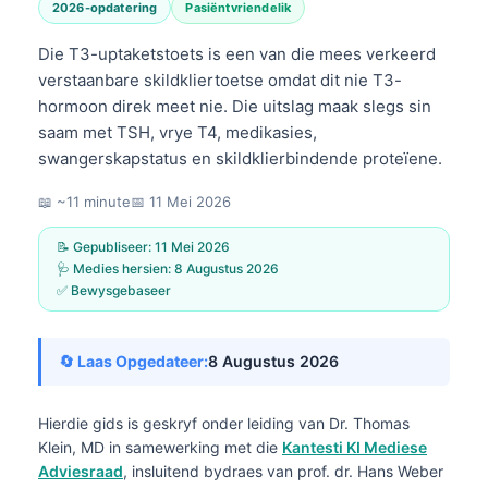
2026-opdatering
Pasiëntvriendelik
Die T3-uptaketstoets is een van die mees verkeerd
verstaanbare skildkliertoetse omdat dit nie T3-
hormoon direk meet nie. Die uitslag maak slegs sin
saam met TSH, vrye T4, medikasies,
swangerskapstatus en skildklierbindende proteïene.
📖 ~11 minute
📅
11 Mei 2026
📝 Gepubliseer:
11 Mei 2026
🩺 Medies hersien:
8 Augustus 2026
✅ Bewysgebaseer
🔄 Laas Opgedateer:
8 Augustus 2026
Hierdie gids is geskryf onder leiding van
Dr. Thomas
Klein, MD
in samewerking met die
Kantesti KI Mediese
Adviesraad
, insluitend bydraes van prof. dr. Hans Weber