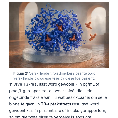
Figuur 2:
Verskillende tiroïedmerkers beantwoord
verskillende biologiese vrae by dieselfde pasiënt.
’n Vrye T3-resultaat word gewoonlik in pg/mL of
pmol/L gerapporteer en weerspieël die klein
ongebinde fraksie van T3 wat beskikbaar is om selle
binne te gaan. ’n
T3-uptakstoets
resultaat word
gewoonlik as ’n persentasie of indeks gerapporteer,
so om die twee direk te vergelyk is soos om