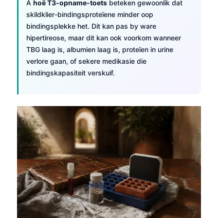
A
hoë T3-opname-toets
beteken gewoonlik dat
skildklier-bindingsproteïene minder oop
bindingsplekke het. Dit kan pas by ware
hipertireose, maar dit kan ook voorkom wanneer
TBG laag is, albumien laag is, proteïen in urine
verlore gaan, of sekere medikasie die
bindingskapasiteit verskuif.