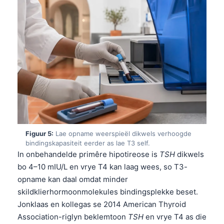
Figuur 5:
Lae opname weerspieël dikwels verhoogde
bindingskapasiteit eerder as lae T3 self.
In onbehandelde primêre hipotireose is
TSH
dikwels
bo 4–10 mIU/L en vrye T4 kan laag wees, so T3-
opname kan daal omdat minder
skildklierhormoonmolekules bindingsplekke beset.
Jonklaas en kollegas se 2014 American Thyroid
Association-riglyn beklemtoon
TSH
en vrye T4 as die