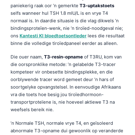
paniekerig raak oor ’n gemerkte
T3-uptakstoets
selfs wanneer hul TSH 1.8 mIU/L is en vrye T4
normaal is. In daardie situasie is die vlag dikwels ’n
bindingsproteïen-wenk, nie ’n tiroïed-noodgeval nie;
ons
Kantesti KI bloedtoetsontleder
lees die resultaat
binne die volledige tiroïedpaneel eerder as alleen.
Die ouer naam,
T3-resin-opname
of T3RU, kom van
die oorspronklike metode: ’n gelabelde T3-tracer
kompeteer vir onbesette bindingsplekke, en die
oorblywende tracer word gemeet deur ’n hars of
soortgelyke opvangstelsel. In eenvoudige Afrikaans
vra die toets hoe besig jou tiroïedhormoon-
transportproteïene is, nie hoeveel aktiewe T3 na
weefsels bereik nie.
’n Normale TSH, normale vrye T4, en geïsoleerd
abnormale T3-opname dui gewoonlik op veranderde