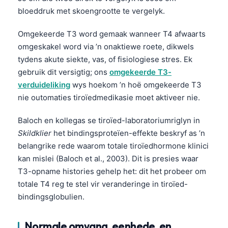
bloeddruk met skoengrootte te vergelyk.
Omgekeerde T3 word gemaak wanneer T4 afwaarts
omgeskakel word via ’n onaktiewe roete, dikwels
tydens akute siekte, vas, of fisiologiese stres. Ek
gebruik dit versigtig; ons
omgekeerde T3-
verduideliking
wys hoekom ’n hoë omgekeerde T3
nie outomaties tiroïedmedikasie moet aktiveer nie.
Baloch en kollegas se tiroïed-laboratoriumriglyn in
Skildklier
het bindingsproteïen-effekte beskryf as ’n
belangrike rede waarom totale tiroïedhormone klinici
kan mislei (Baloch et al., 2003). Dit is presies waar
T3-opname histories gehelp het: dit het probeer om
totale T4 reg te stel vir veranderinge in tiroïed-
bindingsglobulien.
Normale omvang, eenhede, en