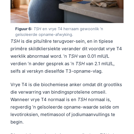
Figuur 6:
TSH
en vrye T4 herraam gewoonlik ’n
geïsoleerde opname-afwyking.
TSH
is die pituïtêre terugvoer-sein, en in tipiese
primêre skildkliersiekte verander dit voordat vrye T4
werklik abnormaal word. ’n
TSH
van 0.01 mIU/L
verdien ’n ander gesprek as ’n
TSH
van 2.1 mIU/L,
selfs al verskyn dieselfde T3-opname-vlag.
Vrye T4 is die biochemiese anker omdat dit grootliks
die verwarring van bindingsproteïene omseil.
Wanneer vrye T4 normaal is en
TSH
normaal is,
regverdig ’n geïsoleerde opname-waarde selde om
levotiroksien, metimasool of jodiumaanvullings te
Norsk bokmål
begin.
Ślōnskŏ gŏdka