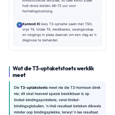
immunotoetse verdraai, so baie klinici staak
hoë-dosis biotien 48–72 uur voor
herhalingstoetsing.
Kantesti KI
lees T3-opname saam met TSH,
vrye T4, totale T4, medikasies, swangerskap
en neigings in plaas daarvan om een vlag as ’n
diagnose te behandel.
Wat die T3-uptaketstoets werklik
meet
Die
T3-uptakstoets
meet nie die T3-hormoon direk
nie; dit skat hoeveel spasie beskikbaar is op
tiroïed-bindingsproteïene, veral tiroïed-
bindingsglobulien. ’n Hoë resultaat beteken dikwels
minder oop bindingsplekke, terwyl ’n lae resultaat