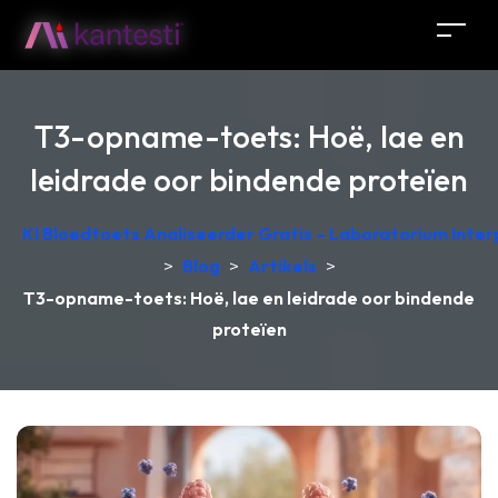
T3-opname-toets: Hoë, lae en
leidrade oor bindende proteïen
KI Bloedtoets Analiseerder Gratis – Laboratorium Interp
>
Blog
>
Artikels
>
T3-opname-toets: Hoë, lae en leidrade oor bindende
proteïen