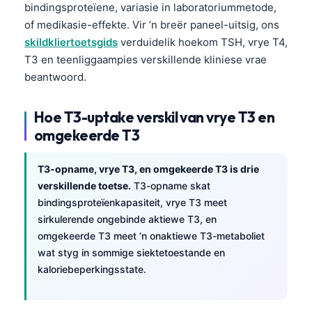
bindingsproteïene, variasie in laboratoriummetode,
of medikasie-effekte. Vir ’n breër paneel-uitsig, ons
skildkliertoetsgids
verduidelik hoekom TSH, vrye T4,
T3 en teenliggaampies verskillende kliniese vrae
beantwoord.
Hoe T3-uptake verskil van vrye T3 en
omgekeerde T3
T3-opname, vrye T3, en omgekeerde T3 is drie
verskillende toetse.
T3-opname skat
bindingsproteïenkapasiteit, vrye T3 meet
sirkulerende ongebinde aktiewe T3, en
omgekeerde T3 meet ’n onaktiewe T3-metaboliet
wat styg in sommige siektetoestande en
kaloriebeperkingsstate.