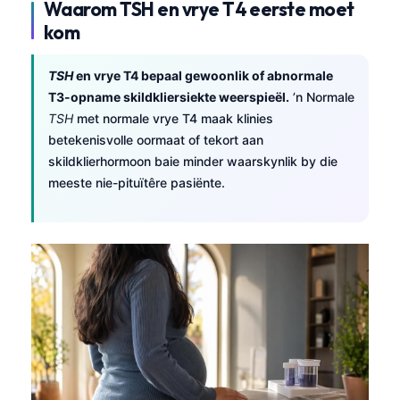
Waarom TSH en vrye T4 eerste moet
kom
TSH
en vrye T4 bepaal gewoonlik of abnormale
T3-opname skildkliersiekte weerspieël.
’n Normale
TSH
met normale vrye T4 maak klinies
betekenisvolle oormaat of tekort aan
skildklierhormoon baie minder waarskynlik by die
meeste nie-pituïtêre pasiënte.