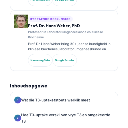
uitgebreid gepubliseer oor biomerkerpanele en
laboratoriumanalise in kliniese praktyk.
BYDRAENDE DESKUNDIGE
Prof. Dr. Hans Weber, PhD
Professor in Laboratoriumgeneeskunde en Kliniese
Biochemie
Prof. Dr. Hans Weber bring 30+ jaar se kundigheid in
kliniese biochemie, laboratoriumgeneeskunde en
biomarker-navorsing. Voormalige President van die
Duitse Vereniging vir Kliniese Chemie, spesialiseer hy
NavorsingGate
Google Scholar
in diagnostiese paneelanalise, biomarker-
standaardisering en KI-ondersteunde
laboratoriumgeneeskunde.
Inhoudsopgawe
Wat die T3-uptaketstoets werklik meet
Hoe T3-uptake verskil van vrye T3 en omgekeerde
T3