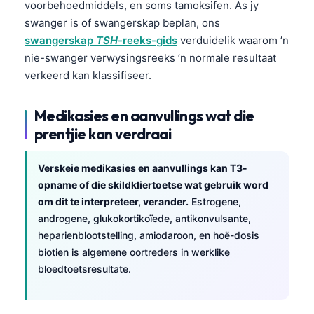
voorbehoedmiddels, en soms tamoksifen. As jy
O‘zbekcha
swanger is of swangerskap beplan, ons
Українська
swangerskap
TSH
-reeks-gids
verduidelik waarom ’n
አማርኛ
nie-swanger verwysingsreeks ’n normale resultaat
verkeerd kan klassifiseer.
Kiswahili
ភាសាខ្មែរ
Medikasies en aanvullings wat die
ဗမာစာ
prentjie kan verdraai
ไทย
Verskeie medikasies en aanvullings kan T3-
Tagalog
opname of die skildkliertoetse wat gebruik word
Tiếng Việt
om dit te interpreteer, verander.
Estrogene,
androgene, glukokortikoïede, antikonvulsante,
Bahasa Melayu
heparienblootstelling, amiodaroon, en hoë-dosis
മലയാളം
biotien is algemene oortreders in werklike
ಕನ್ನಡ
bloedtoetsresultate.
ગુજરાતી
தமிழ்