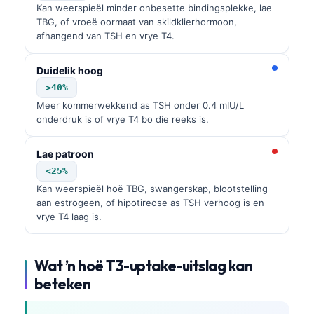
Kan weerspieël minder onbesette bindingsplekke, lae
TBG, of vroeë oormaat van skildklierhormoon,
afhangend van TSH en vrye T4.
Duidelik hoog
>40%
Meer kommerwekkend as TSH onder 0.4 mIU/L
onderdruk is of vrye T4 bo die reeks is.
Lae patroon
<25%
Kan weerspieël hoë TBG, swangerskap, blootstelling
aan estrogeen, of hipotireose as TSH verhoog is en
vrye T4 laag is.
Wat ’n hoë T3-uptake-uitslag kan
beteken