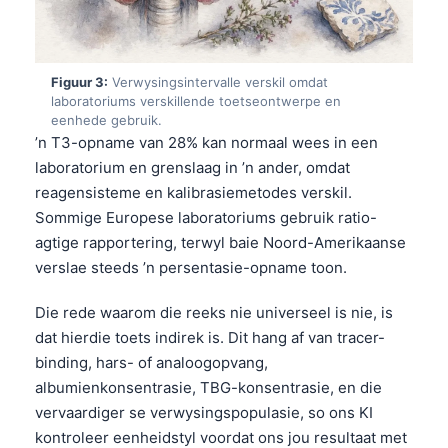
Figuur 3:
Verwysingsintervalle verskil omdat
laboratoriums verskillende toetseontwerpe en
eenhede gebruik.
’n T3-opname van 28% kan normaal wees in een
laboratorium en grenslaag in ’n ander, omdat
reagensisteme en kalibrasiemetodes verskil.
Sommige Europese laboratoriums gebruik ratio-
agtige rapportering, terwyl baie Noord-Amerikaanse
verslae steeds ’n persentasie-opname toon.
Die rede waarom die reeks nie universeel is nie, is
dat hierdie toets indirek is. Dit hang af van tracer-
binding, hars- of analoogopvang,
albumienkonsentrasie, TBG-konsentrasie, en die
vervaardiger se verwysingspopulasie, so ons KI
kontroleer eenheidstyl voordat ons jou resultaat met