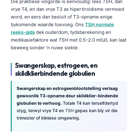
Die praktiese volgorde is eenvoudig: lees
TSH
, dan
Frysk
vrye T4, en dan vrye T3 as hipertiroidisme vermoed
Esperanto
word, en eers dan besluit of T3-opname enige
bykomende waarde toevoeg. Ons
TSH normale
Беларуская мова
reeks-gids
dek ouderdom, tydsberekening en
Татар теле
medikasiefaktore wat
TSH
met 0.5–2.0 mIU/L kan laat
Кыргызча
beweeg sonder ’n nuwe siekte.
ئۇيغۇرچە
Swangerskap, estrogeen, en
Cebuano
skildklierbindende globulien
Basa Jawa
ພາສາລາວ
Swangerskap en estrogeenblootstelling verlaag
gewoonlik T3-opname deur skildklier-bindende
Монгол
globulien te verhoog.
Totale T4 kan terselfdertyd
العربية المغربية
styg, terwyl vrye T4 en
TSH
gepas kan bly vir die
trimester of kliniese omgewing.
Occitan
Gàidhlig