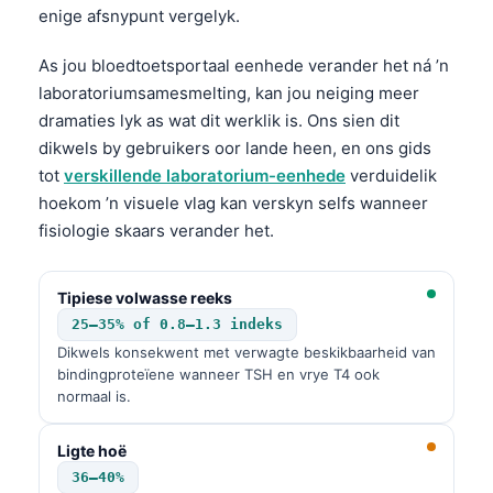
enige afsnypunt vergelyk.
As jou bloedtoetsportaal eenhede verander het ná ’n
laboratoriumsamesmelting, kan jou neiging meer
dramaties lyk as wat dit werklik is. Ons sien dit
dikwels by gebruikers oor lande heen, en ons gids
tot
verskillende laboratorium-eenhede
verduidelik
hoekom ’n visuele vlag kan verskyn selfs wanneer
fisiologie skaars verander het.
Tipiese volwasse reeks
25–35% of 0.8–1.3 indeks
Dikwels konsekwent met verwagte beskikbaarheid van
bindingproteïene wanneer TSH en vrye T4 ook
normaal is.
Ligte hoë
36–40%