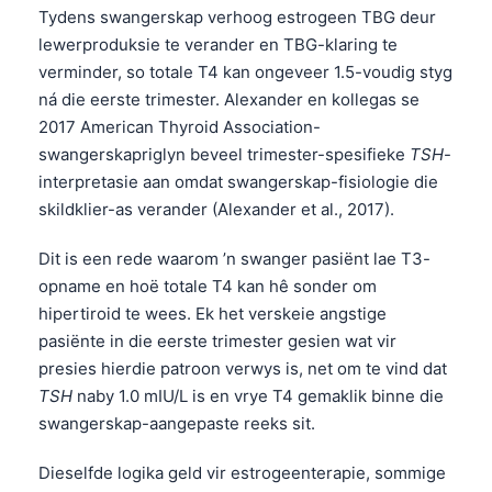
Euskara
Tydens swangerskap verhoog estrogeen TBG deur
Македонски јазик
lewerproduksie te verander en TBG-klaring te
verminder, so totale T4 kan ongeveer 1.5-voudig styg
Latviešu valoda
ná die eerste trimester. Alexander en kollegas se
Galego
2017 American Thyroid Association-
অসমীয়া
swangerskapriglyn beveel trimester-spesifieke
TSH
-
interpretasie aan omdat swangerskap-fisiologie die
සිංහල
skildklier-as verander (Alexander et al., 2017).
سنڌي
پښتو
Dit is een rede waarom ’n swanger pasiënt lae T3-
opname en hoë totale T4 kan hê sonder om
hipertiroid te wees. Ek het verskeie angstige
Slovenčina
pasiënte in die eerste trimester gesien wat vir
Hrvatski
presies hierdie patroon verwys is, net om te vind dat
TSH
naby 1.0 mIU/L is en vrye T4 gemaklik binne die
Suomi
swangerskap-aangepaste reeks sit.
Қазақ тілі
Dieselfde logika geld vir estrogeenterapie, sommige
Català