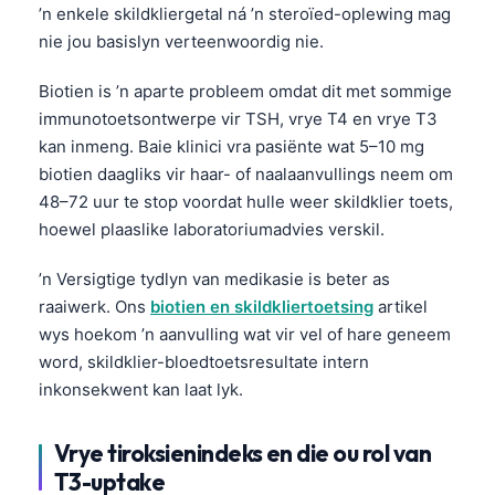
日本語
’n enkele skildkliergetal ná ’n steroïed-oplewing mag
nie jou basislyn verteenwoordig nie.
Eesti
Azərbaycan dili
Biotien is ’n aparte probleem omdat dit met sommige
immunotoetsontwerpe vir TSH, vrye T4 en vrye T3
Bosanski
kan inmeng. Baie klinici vra pasiënte wat 5–10 mg
Svenska
biotien daagliks vir haar- of naalaanvullings neem om
Српски језик
48–72 uur te stop voordat hulle weer skildklier toets,
hoewel plaaslike laboratoriumadvies verskil.
Íslenska
Հայերեն
’n Versigtige tydlyn van medikasie is beter as
Bahasa Indonesia
raaiwerk. Ons
biotien en skildkliertoetsing
artikel
wys hoekom ’n aanvulling wat vir vel of hare geneem
हिन्दी
word, skildklier-bloedtoetsresultate intern
Nederlands
inkonsekwent kan laat lyk.
Dansk
Vrye tiroksienindeks en die ou rol van
Български
T3-uptake
فارسی