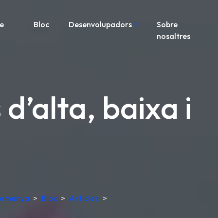
re
Bloc
Desenvolupadors
Sobre
nosaltres
d’alta, baixa i
Alemanya
>
Bloc
>
Articles
>
ó