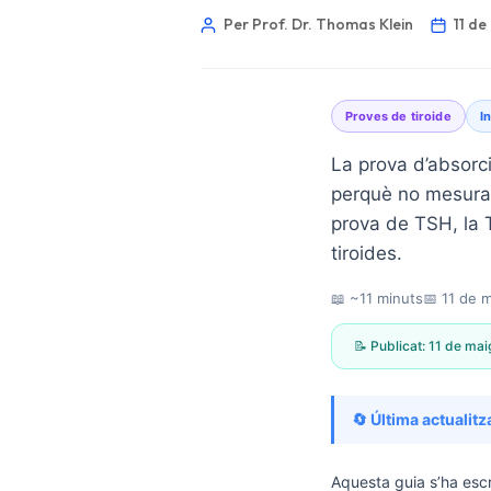
Per Prof. Dr. Thomas Klein
11 d
Proves de tiroide
I
La prova d’absorc
perquè no mesura l
prova de TSH, la T
tiroides.
📖 ~11 minuts
📅
11 de 
📝 Publicat:
11 de mai
🔄 Última actualitz
Norsk bokmål
Ślōnskŏ gŏdka
Aquesta guia s’ha escr