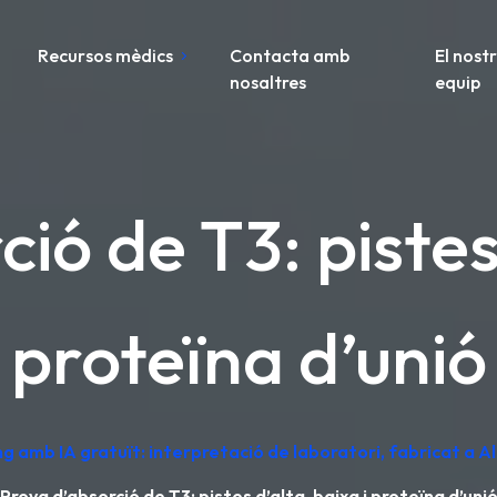
Recursos mèdics
Contacta amb
El nost
nosaltres
equip
ió de T3: pistes 
proteïna d’unió
ng amb IA gratuït: interpretació de laboratori, fabricat a 
Prova d’absorció de T3: pistes d’alta, baixa i proteïna d’uni