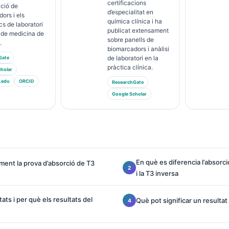
certificacions
ació de
d’especialitat en
ors i els
química clínica i ha
cs de laboratori
publicat extensament
 de medicina de
sobre panells de
.
biomarcadors i anàlisi
de laboratori en la
Gate
pràctica clínica.
holar
.edu
ORCID
ResearchGate
Google Scholar
En què es diferencia l’absorció
ent la prova d’absorció de T3
i la T3 inversa
ats i per què els resultats del
Què pot significar un resultat