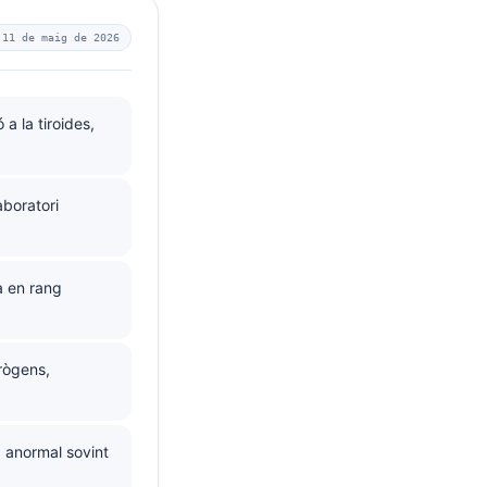
—
11 de maig de 2026
 a la tiroides,
aboratori
a en rang
rògens,
 anormal sovint