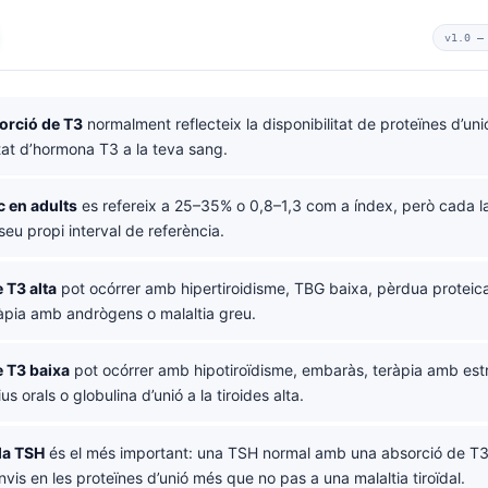
v1.0 
orció de T3
normalment reflecteix la disponibilitat de proteïnes d’unió
tat d’hormona T3 a la teva sang.
ic en adults
es refereix a 25–35% o 0,8–1,3 com a índex, però cada l
 seu propi interval de referència.
 T3 alta
pot ocórrer amb hipertiroidisme, TBG baixa, pèrdua proteic
ràpia amb andrògens o malaltia greu.
 T3 baixa
pot ocórrer amb hipotiroïdisme, embaràs, teràpia amb est
s orals o globulina d’unió a la tiroides alta.
la TSH
és el més important: una TSH normal amb una absorció de T3
vis en les proteïnes d’unió més que no pas a una malaltia tiroïdal.