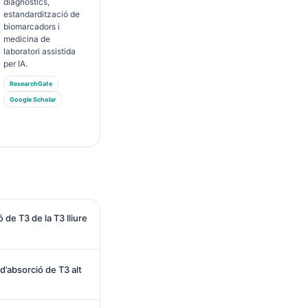
diagnòstics,
estandardització de
biomarcadors i
medicina de
laboratori assistida
per IA.
ResearchGate
Google Scholar
 de T3 de la T3 lliure
 d’absorció de T3 alt