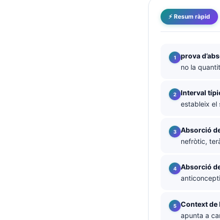
తెలుగు
⚡ Resum ràpid
मराठी
اردو
prova d’abs
বাংলা
no la quanti
Shqip
Interval típ
Magyar
estableix el
Slovenščina
한국어
Absorció de
nefròtic, te
Polski
Lietuvių kalba
Absorció de
Русский
anticonceptiu
ქართული
Context de 
Čeština
apunta a can