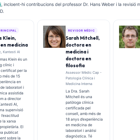
i
, incloent-hi contribucions del professor Dr. Hans Weber i la revisió 
D.
PRINCIPAL
REVISOR MÈDIC
 Klein,
Sarah Mitchell,
 en medicina
doctora en
medicina i
, Kantesti AI
doctora en
omas Klein és un
 clínic i
filosofia
 certificat per la
Assessor Mèdic Cap -
b més de 15
Patologia Clínica i
periència en
Medicina Interna
de laboratori i
La Dra. Sarah
ínica assistida
Mitchell és una
om a director
patòloga clínica
antesti AI,
certificada pel
na supervisió
consell, amb més de
 l’exactitud
18 anys d’experiència
 la xarxa
en medicina de
propietària. El
laboratori i anàlisi
ha publicat
diagnòstica. Té
ent sobre la