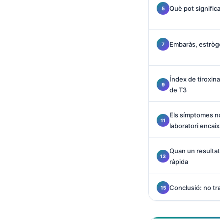
O‘zbekcha
Què pot significa
Українська
አማርኛ
Embaràs, estrògen
Kiswahili
ភាសាខ្មែរ
Índex de tiroxina 
ဗမာစာ
de T3
ไทย
Els símptomes n
Tagalog
laboratori encaix
Tiếng Việt
Quan un resultat
Bahasa Melayu
ràpida
മലയാളം
ಕನ್ನಡ
Conclusió: no tr
ગુજરાતી
தமிழ்