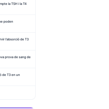
mpte la TSH i la T4
ue poden
rvir l’absorció de T3
ova prova de sang de
ió de T3 en un