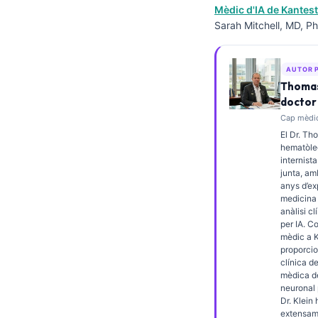
Mèdic d'IA de Kantest
Frysk
Sarah Mitchell, MD, Ph
Esperanto
Беларуская мова
AUTOR 
Татар теле
Thomas
doctor
Кыргызча
Cap mèdic
ئۇيغۇرچە
El Dr. Th
hematòleg
Cebuano
internista
junta, am
Basa Jawa
anys d’ex
medicina 
ພາສາລາວ
anàlisi cl
per IA. C
Монгол
mèdic a K
Afrikaans
proporcio
clínica de
العربية المغربية
mèdica de
neuronal 
Occitan
Dr. Klein 
extensam