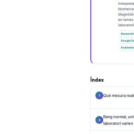
Gàidhlig
interpret
biomarcad
Euskara
diagnòsti
en temes
Македонски јазик
laboratori
Latviešu valoda
Research
Galego
Google Sc
Academia
অসমীয়া
සිංහල
سنڌي
Índex
پښتو
Què mesura realm
Slovenčina
Hrvatski
Rang normal, unit
Suomi
laboratori varien
Қазақ тілі