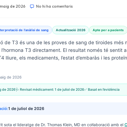
e maig de 2026
No hi ha comentaris
nterpretació de l’anàlisi de sang
Actualització 2026
Apte per a pacients
ió de T3 és una de les proves de sang de tiroides més
’hormona T3 directament. El resultat només té sentit al
4 lliure, els medicaments, l’estat d’embaràs i les proteïn
maig de 2026
g de 2026
🩺 Revisat mèdicament:
1 de juliol de 2026
✅ Basat en l’evidència
ació:
1 de juliol de 2026
it sota el lideratge de
Dr. Thomas Klein, MD
en col·laboració amb el
C