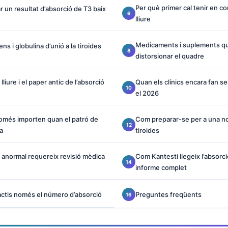
Per què primer cal tenir en co
r un resultat d’absorció de T3 baix
lliure
Medicaments i suplements q
s i globulina d’unió a la tiroides
distorsionar el quadre
lliure i el paper antic de l’absorció
Quan els clínics encara fan se
el 2026
omés importen quan el patró de
Com preparar-se per a una n
a
tiroides
 anormal requereix revisió mèdica
Com Kantesti llegeix l’absorc
informe complet
actis només el número d’absorció
Preguntes freqüents