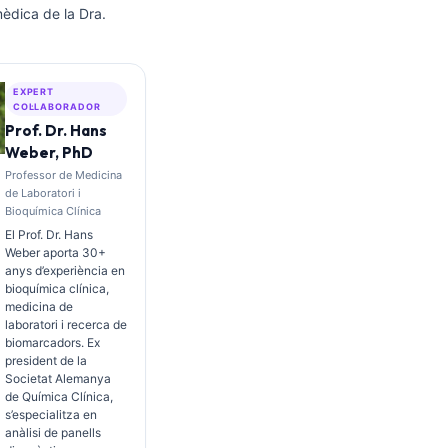
mèdica de la Dra.
EXPERT
COL·LABORADOR
Prof. Dr. Hans
Weber, PhD
Professor de Medicina
de Laboratori i
Bioquímica Clínica
El Prof. Dr. Hans
Weber aporta 30+
anys d’experiència en
bioquímica clínica,
medicina de
laboratori i recerca de
biomarcadors. Ex
president de la
Societat Alemanya
de Química Clínica,
s’especialitza en
anàlisi de panells