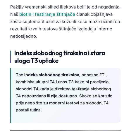
Čeština
Pažljiv vremenski slijed lijekova bolji je od nagađanja.
日本語
Naš
biotin i testiranje štitnjače
članak objašnjava
zašto suplement uzet za kožu ili kosu može učiniti da
Eesti
rezultati krvnih testova štitnjače izgledaju interno
Azərbaycan dili
nedosljedno.
Svenska
Српски језик
Indeks slobodnog tiroksina i stara
uloga T3 uptake
Íslenska
Հայերեն
The
indeks slobodnog tiroksina
, odnosno FTI,
Bahasa Indonesia
kombinira ukupni T4 i unos T3 kako bi procijenio
slobodni T4 kada je direktno testiranje slobodnog
हिन्दी
T4 nepouzdano ili nije dostupno. Široko se koristio
Nederlands
prije nego što su moderni testovi za slobodni T4
Dansk
postali rutina.
Български
فارسی