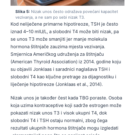
Slika 5:
Nizak unos često odražava povećani kapacitet
vezivanja, a ne sam po sebi nizak T3.
Kod neliječene primarne hipotireoze, TSH je često
iznad 4–10 mIU/L, a slobodni T4 može biti nizak, pa
se unos T3 može smanjiti jer manje molekula
hormona štitnjače zauzima mjesta vezivanja.
Smjernica Američkog udruženja za štitnjaču
(American Thyroid Association) iz 2014. godine koju
su objavili Jonklaas i saradnici naglašava TSH i
slobodni T4 kao ključne pretrage za dijagnostiku i
liječenje hipotireoze (Jonklaas et al., 2014).
Nizak unos je također čest kada TBG poraste. Osoba
koja uzima kontraceptive koji sadrže estrogen može
pokazati nizak unos T3 i visok ukupni T4, dok
slobodni T4 i TSH ostaju normalni, zbog čega
rezultati ukupnih hormona štitnjače mogu izgledati