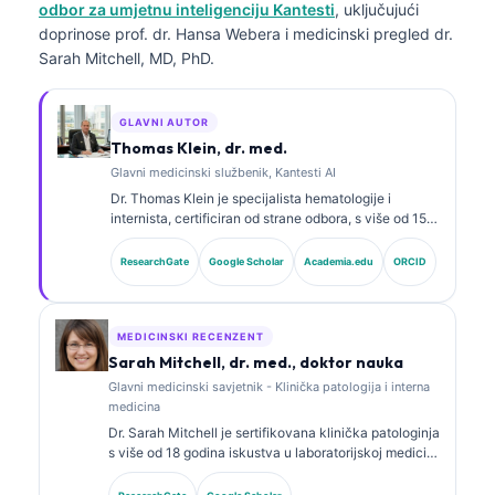
odbor za umjetnu inteligenciju Kantesti
, uključujući
doprinose prof. dr. Hansa Webera i medicinski pregled dr.
Sarah Mitchell, MD, PhD.
GLAVNI AUTOR
Thomas Klein, dr. med.
Glavni medicinski službenik, Kantesti AI
Dr. Thomas Klein je specijalista hematologije i
internista, certificiran od strane odbora, s više od 15
godina iskustva u laboratorijskoj medicini i kliničkoj
analizi uz pomoć vještačke inteligencije. Kao glavni
ResearchGate
Google Scholar
Academia.edu
ORCID
medicinski direktor u Kantesti AI, pruža klinički
nadzor nad medicinskom tačnošću vlasničke
neuronske mreže. Dr. Klein je opsežno objavljivao
radove o interpretaciji biomarkera i laboratorijskoj
MEDICINSKI RECENZENT
dijagnostici na temu laboratorijske medicine.
Sarah Mitchell, dr. med., doktor nauka
Glavni medicinski savjetnik - Klinička patologija i interna
medicina
Dr. Sarah Mitchell je sertifikovana klinička patologinja
s više od 18 godina iskustva u laboratorijskoj medicini
i dijagnostičkoj analizi. Ima specijalističke sertifikate
iz kliničke biohemije i opsežno je objavljivala radove