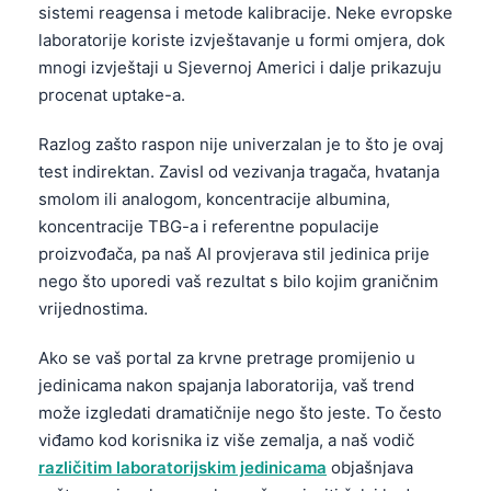
sistemi reagensa i metode kalibracije. Neke evropske
laboratorije koriste izvještavanje u formi omjera, dok
mnogi izvještaji u Sjevernoj Americi i dalje prikazuju
procenat uptake-a.
Razlog zašto raspon nije univerzalan je to što je ovaj
test indirektan. ZavisI od vezivanja tragača, hvatanja
smolom ili analogom, koncentracije albumina,
koncentracije TBG-a i referentne populacije
proizvođača, pa naš AI provjerava stil jedinica prije
nego što uporedi vaš rezultat s bilo kojim graničnim
vrijednostima.
Ako se vaš portal za krvne pretrage promijenio u
jedinicama nakon spajanja laboratorija, vaš trend
može izgledati dramatičnije nego što jeste. To često
viđamo kod korisnika iz više zemalja, a naš vodič
različitim laboratorijskim jedinicama
objašnjava