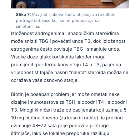
தமிழ்
Slika 7:
Povijest lijekova često objašnjava rezultate
తెలుగు
pretrage štitnjače koji se ne podudaraju sa
simptomima.
मराठी
Izloženost androgenima i anaboličkim steroidima
اردو
može sniziti TBG i povećati unos T3, dok izloženost
estrogenima često povisuje TBG i smanjuje unos.
বাংলা
Visoke doze glukokortikoida također mogu
Shqip
promijeniti perifernu konverziju T4 u T3, pa jedna
Magyar
vrijednost štitnjače nakon “naleta” steroida možda ne
odražava vaše osnovno stanje.
Slovenščina
한국어
Biotin je poseban problem jer može ometati neke
dizajne imunotestova za TSH, slobodni T4 i slobodni
Polski
T3. Mnogi kliničari traže od pacijenata koji uzimaju 5–
Lietuvių kalba
10 mg biotina dnevno (za kosu ili nokte) da prekinu
Русский
uzimanje 48–72 sata prije ponovne pretrage
ქართული
štitnjače, iako se lokalne preporuke razlikuju.