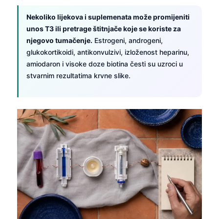
Català
Nekoliko lijekova i suplemenata može promijeniti
O‘zbekcha
unos T3 ili pretrage štitnjače koje se koriste za
Українська
njegovo tumačenje.
Estrogeni, androgeni,
glukokortikoidi, antikonvulzivi, izloženost heparinu,
አማርኛ
amiodaron i visoke doze biotina česti su uzroci u
Kiswahili
stvarnim rezultatima krvne slike.
ភាសាខ្មែរ
ဗမာစာ
ไทย
Tagalog
Tiếng Việt
Bahasa Melayu
മലയാളം
ಕನ್ನಡ
ગુજરાતી