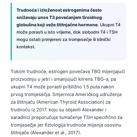
Frysk
Trudnoća i izloženost estrogenima često
Esperanto
snižavaju unos T3 povećanjem tiroidnog
globulina koji veže štitnjačne hormone.
Ukupni T4
Беларуская мова
može porasti u isto vrijeme, dok slobodni T4 i TSH
Татар теле
mogu ostati primjereni za tromjesečje ili klinički
Кыргызча
kontekst.
ئۇيغۇرچە
Cebuano
Tokom trudnoće, estrogen povećava TBG mijenjajući
Basa Jawa
proizvodnju u jetri i smanjujući klirens TBG-a, pa
ukupni T4 može porasti približno 1.5 puta nakon
ພາສາລາວ
prvog tromjesečja. Smjernica Američkog udruženja
Монгол
za štitnjaču (American Thyroid Association) za
Afrikaans
trudnoću iz 2017. koju su objavili Alexander i
saradnici preporučuje tumačenje TSH specifično za
العربية المغربية
tromjesečje jer fiziologija trudnoće mijenja osovinu
Occitan
štitnjače (Alexander et al., 2017).