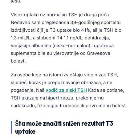
jesu.
Visok uptake uz normalan TSH je druga priča.
Nedavno sam pregledao/la 39-godišnjeg sportistu
izdržljivosti čiji je T3 uptake bio 41%, ali je TSH bio
1.3 mIU/L, a slobodni T4 1.1 ng/dL; dehidracija,
varijacije albumina (nisko–normalno) i upotreba
suplementa bile su vjerovatnije od Gravesove
bolesti.
Za osobe koje na istom izvještaju vide nizak TSH,
sljedeći korak je prepoznavanje obrazaca, a ne
pogađanje. Naš
vodič za niski TSH
Kada se potisne,
TSH ukazuje na hipertireozu, prekomjernu
nadoknadu, fiziologiju trudnoće ili privremenu bolest.
Šta može značiti snižen rezultat T3
uptake