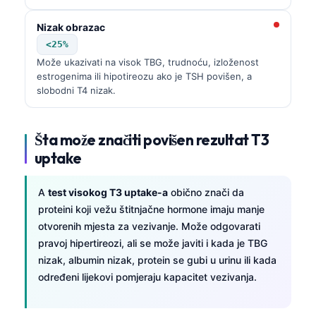
Nizak obrazac
<25%
Može ukazivati na visok TBG, trudnoću, izloženost
estrogenima ili hipotireozu ako je TSH povišen, a
slobodni T4 nizak.
Šta može značiti povišen rezultat T3
uptake
A
test visokog T3 uptake-a
obično znači da
proteini koji vežu štitnjačne hormone imaju manje
otvorenih mjesta za vezivanje. Može odgovarati
pravoj hipertireozi, ali se može javiti i kada je TBG
nizak, albumin nizak, protein se gubi u urinu ili kada
određeni lijekovi pomjeraju kapacitet vezivanja.