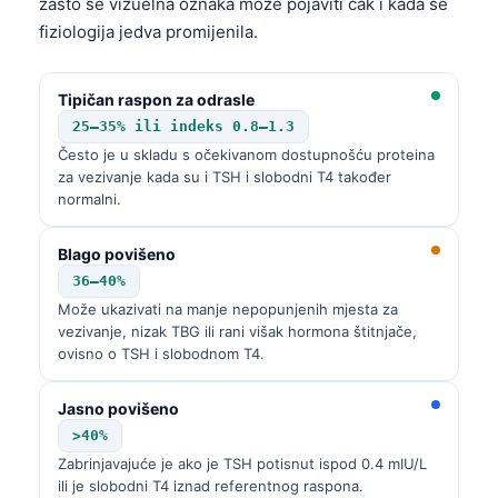
zašto se vizuelna oznaka može pojaviti čak i kada se
fiziologija jedva promijenila.
Tipičan raspon za odrasle
25–35% ili indeks 0.8–1.3
Često je u skladu s očekivanom dostupnošću proteina
za vezivanje kada su i TSH i slobodni T4 također
normalni.
Blago povišeno
36–40%
Može ukazivati na manje nepopunjenih mjesta za
vezivanje, nizak TBG ili rani višak hormona štitnjače,
ovisno o TSH i slobodnom T4.
Jasno povišeno
>40%
Zabrinjavajuće je ako je TSH potisnut ispod 0.4 mIU/L
ili je slobodni T4 iznad referentnog raspona.