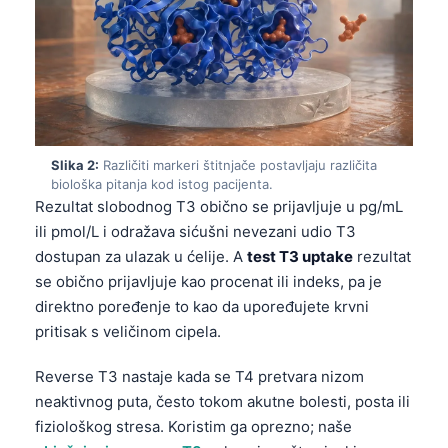
Slika 2:
Različiti markeri štitnjače postavljaju različita
biološka pitanja kod istog pacijenta.
Rezultat slobodnog T3 obično se prijavljuje u pg/mL
ili pmol/L i odražava sićušni nevezani udio T3
dostupan za ulazak u ćelije. A
test T3 uptake
rezultat
se obično prijavljuje kao procenat ili indeks, pa je
direktno poređenje to kao da upoređujete krvni
pritisak s veličinom cipela.
Reverse T3 nastaje kada se T4 pretvara nizom
neaktivnog puta, često tokom akutne bolesti, posta ili
fiziološkog stresa. Koristim ga oprezno; naše