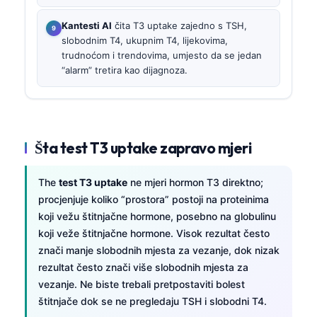
Kantesti AI
čita T3 uptake zajedno s TSH,
slobodnim T4, ukupnim T4, lijekovima,
trudnoćom i trendovima, umjesto da se jedan
“alarm” tretira kao dijagnoza.
Šta test T3 uptake zapravo mjeri
The
test T3 uptake
ne mjeri hormon T3 direktno;
procjenjuje koliko “prostora” postoji na proteinima
koji vežu štitnjačne hormone, posebno na globulinu
koji veže štitnjačne hormone. Visok rezultat često
znači manje slobodnih mjesta za vezanje, dok nizak
rezultat često znači više slobodnih mjesta za
vezanje. Ne biste trebali pretpostaviti bolest
štitnjače dok se ne pregledaju TSH i slobodni T4.