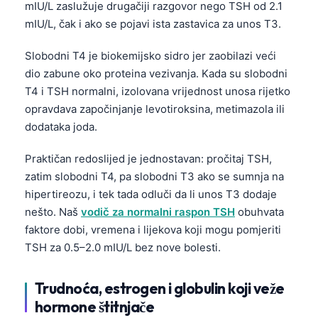
mIU/L zaslužuje drugačiji razgovor nego TSH od 2.1
mIU/L, čak i ako se pojavi ista zastavica za unos T3.
Slobodni T4 je biokemijsko sidro jer zaobilazi veći
dio zabune oko proteina vezivanja. Kada su slobodni
T4 i TSH normalni, izolovana vrijednost unosa rijetko
opravdava započinjanje levotiroksina, metimazola ili
dodataka joda.
Praktičan redoslijed je jednostavan: pročitaj TSH,
zatim slobodni T4, pa slobodni T3 ako se sumnja na
hipertireozu, i tek tada odluči da li unos T3 dodaje
nešto. Naš
vodič za normalni raspon TSH
obuhvata
faktore dobi, vremena i lijekova koji mogu pomjeriti
TSH za 0.5–2.0 mIU/L bez nove bolesti.
Trudnoća, estrogen i globulin koji veže
Norsk bokmål
hormone štitnjače
Ślōnskŏ gŏdka