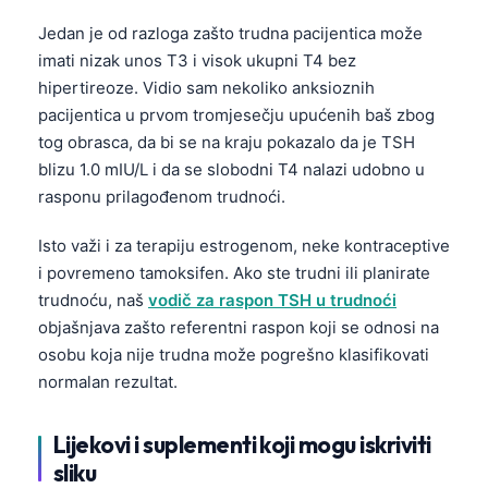
Gàidhlig
Jedan je od razloga zašto trudna pacijentica može
Euskara
imati nizak unos T3 i visok ukupni T4 bez
Македонски јазик
hipertireoze. Vidio sam nekoliko anksioznih
Latviešu valoda
pacijentica u prvom tromjesečju upućenih baš zbog
tog obrasca, da bi se na kraju pokazalo da je TSH
Galego
blizu 1.0 mIU/L i da se slobodni T4 nalazi udobno u
অসমীয়া
rasponu prilagođenom trudnoći.
සිංහල
Isto važi i za terapiju estrogenom, neke kontraceptive
سنڌي
i povremeno tamoksifen. Ako ste trudni ili planirate
پښتو
trudnoću, naš
vodič za raspon TSH u trudnoći
objašnjava zašto referentni raspon koji se odnosi na
osobu koja nije trudna može pogrešno klasifikovati
Slovenčina
normalan rezultat.
Hrvatski
Suomi
Lijekovi i suplementi koji mogu iskriviti
sliku
Қазақ тілі