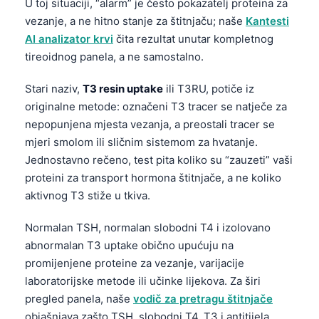
U toj situaciji, “alarm” je često pokazatelj proteina za
vezanje, a ne hitno stanje za štitnjaču; naše
Kantesti
AI analizator krvi
čita rezultat unutar kompletnog
tireoidnog panela, a ne samostalno.
Stari naziv,
T3 resin uptake
ili T3RU, potiče iz
originalne metode: označeni T3 tracer se natječe za
nepopunjena mjesta vezanja, a preostali tracer se
mjeri smolom ili sličnim sistemom za hvatanje.
Jednostavno rečeno, test pita koliko su “zauzeti” vaši
proteini za transport hormona štitnjače, a ne koliko
aktivnog T3 stiže u tkiva.
Normalan TSH, normalan slobodni T4 i izolovano
abnormalan T3 uptake obično upućuju na
promijenjene proteine za vezanje, varijacije
laboratorijske metode ili učinke lijekova. Za širi
pregled panela, naše
vodič za pretragu štitnjače
objašnjava zašto TSH, slobodni T4, T3 i antitijela