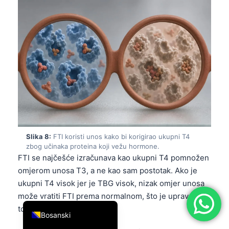
简体中文
Română
Türkçe
Ελληνικά
Português
Español
Italiano
עִבְרִית
Slika 8:
FTI koristi unos kako bi korigirao ukupni T4
zbog učinaka proteina koji vežu hormone.
Français
FTI se najčešće izračunava kao ukupni T4 pomnožen
العربية
omjerom unosa T3, a ne kao sam postotak. Ako je
Deutsch
ukupni T4 visok jer je TBG visok, nizak omjer unosa
može vratiti FTI prema normalnom, što je upravo cilj
English
tog izračuna.
Bosanski