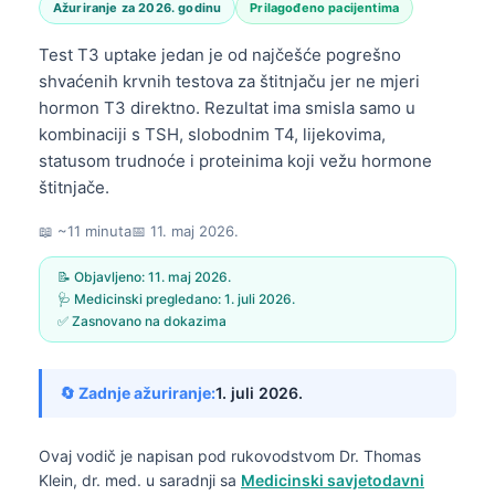
Ažuriranje za 2026. godinu
Prilagođeno pacijentima
Test T3 uptake jedan je od najčešće pogrešno
shvaćenih krvnih testova za štitnjaču jer ne mjeri
hormon T3 direktno. Rezultat ima smisla samo u
kombinaciji s TSH, slobodnim T4, lijekovima,
statusom trudnoće i proteinima koji vežu hormone
štitnjače.
📖 ~11 minuta
📅
11. maj 2026.
📝 Objavljeno:
11. maj 2026.
🩺 Medicinski pregledano:
1. juli 2026.
✅ Zasnovano na dokazima
🔄 Zadnje ažuriranje:
1. juli 2026.
Ovaj vodič je napisan pod rukovodstvom
Dr. Thomas
Klein, dr. med.
u saradnji sa
Medicinski savjetodavni