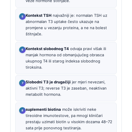
veže hormone štitnjače.
Kontekst TSH
najvažniji je: normalan TSH uz
abnormalan T3 uptake često ukazuje na
promjene u vezanju proteina, a ne na bolest
štitnjače.
Kontekst slobodnog T4
odvaja pravi višak ili
manjak hormona od obmanjujućeg obrasca
ukupnog T4 ili starog indeksa slobodnog
tiroksina.
Slobodni T3 je drugačiji
jer mjeri nevezani,
aktivni T3; reverse T3 je zaseban, neaktivan
metabolit hormona.
suplementi biotina
može iskriviti neke
tireoidne imunotestove, pa mnogi kliničari
prestaju uzimati biotin u visokim dozama 48–72
sata prije ponovnog testiranja.