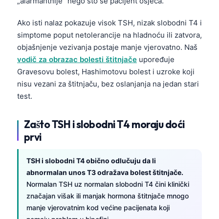
„alarmantnije” nego što se pacijent osjeća.
Ako isti nalaz pokazuje visok TSH, nizak slobodni T4 i
simptome poput netolerancije na hladnoću ili zatvora,
objašnjenje vezivanja postaje manje vjerovatno. Naš
vodič za obrazac bolesti štitnjače
upoređuje
Gravesovu bolest, Hashimotovu bolest i uzroke koji
nisu vezani za štitnjaču, bez oslanjanja na jedan stari
test.
Zašto TSH i slobodni T4 moraju doći
prvi
TSH i slobodni T4 obično odlučuju da li
abnormalan unos T3 odražava bolest štitnjače.
Normalan TSH uz normalan slobodni T4 čini klinički
značajan višak ili manjak hormona štitnjače mnogo
manje vjerovatnim kod većine pacijenata koji