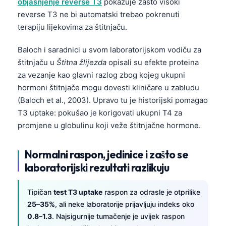
objašnjenje reverse T3
pokazuje zašto visoki
reverse T3 ne bi automatski trebao pokrenuti
terapiju lijekovima za štitnjaču.
Baloch i saradnici u svom laboratorijskom vodiču za
štitnjaču u
Štitna žlijezda
opisali su efekte proteina
za vezanje kao glavni razlog zbog kojeg ukupni
hormoni štitnjače mogu dovesti kliničare u zabludu
(Baloch et al., 2003). Upravo tu je historijski pomagao
T3 uptake: pokušao je korigovati ukupni T4 za
promjene u globulinu koji veže štitnjačne hormone.
Normalni raspon, jedinice i zašto se
laboratorijski rezultati razlikuju
Tipičan
test T3 uptake
raspon za odrasle je otprilike
25–35%
, ali neke laboratorije prijavljuju indeks oko
0.8–1.3
. Najsigurnije tumačenje je uvijek raspon