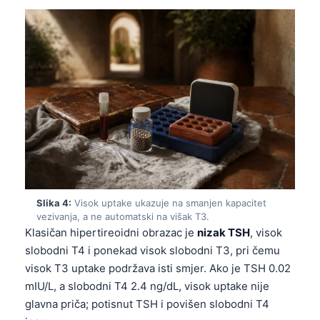
Slika 4:
Visok uptake ukazuje na smanjen kapacitet
vezivanja, a ne automatski na višak T3.
Klasičan hipertireoidni obrazac je
nizak TSH
, visok
slobodni T4 i ponekad visok slobodni T3, pri čemu
visok T3 uptake podržava isti smjer. Ako je TSH 0.02
mIU/L, a slobodni T4 2.4 ng/dL, visok uptake nije
glavna priča; potisnut TSH i povišen slobodni T4