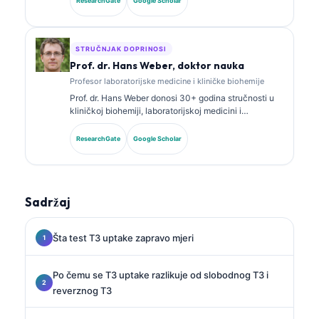
ResearchGate
Google Scholar
o panelima biomarkera i laboratorijskoj analizi u
kliničkoj praksi.
STRUČNJAK DOPRINOSI
Prof. dr. Hans Weber, doktor nauka
Profesor laboratorijske medicine i kliničke biohemije
Prof. dr. Hans Weber donosi 30+ godina stručnosti u
kliničkoj biohemiji, laboratorijskoj medicini i
istraživanju biomarkera. Bivši predsjednik Njemačkog
društva za kliničku hemiju, specijalizovan je za
ResearchGate
Google Scholar
analizu dijagnostičkih panela, standardizaciju
biomarkera i laboratorijsku medicinu uz pomoć AI.
Sadržaj
Šta test T3 uptake zapravo mjeri
Po čemu se T3 uptake razlikuje od slobodnog T3 i
reverznog T3