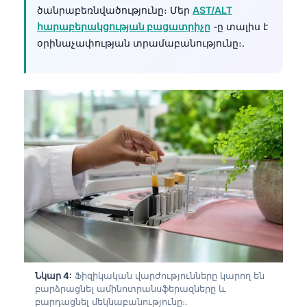
ծանրաբեռնվածությունը։ Մեր
AST/ALT
Frysk
հարաբերակցության բացատրիչը
-ը տալիս է
Esperanto
օրինաչափության տրամաբանությունը։.
Беларуская мова
Татар теле
Кыргызча
ئۇيغۇرچە
Cebuano
Basa Jawa
ພາສາລາວ
Монгол
Afrikaans
العربية المغربية
Նկար 4:
Ֆիզիկական վարժությունները կարող են
Occitan
բարձրացնել ամինոտրանսֆերազները և
բարդացնել մեկնաբանությունը։.