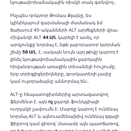
նյութափոխանակային ռիսկի տակ գտնվող։.
Ինչպես դոկտոր Թոմաս Քլայնը, ես
կլինիկայում զարմանալի ժամանակ եմ
ծախսում 40-ականների ALT արժեքների վրա։
Հիվանդի ALT
44 U/L
կարելի է ասել, որ
արդյունքը նորմալ է, եթե լաբորատոր կտրման
շեմը
56 U/L
, է, սակայն նույն այդ թիվը կարող է
լինել նյութափոխանակային լյարդային
հիվանդության առաջին տեսանելի հուշումը,
երբ տրիգլիցերիդները, գոտկատեղի չափը
կամ ուլտրաձայնը աննորմալ են։.
ALT-ը հեպատոցիտներից արտազատվող
ֆերմենտ է. այն
ոչ
լյարդի ֆունկցիայի
ուղղակի չափումն է։ Մարդը կարող է ունենալ
նորմալ ALT և այնուամենայնիվ ունենալ զգալի
ֆիբրոզ կամ ցիռոզ՝ մասամբ այն պատճառով,
որ խիստ սպիացած լյարդը կարող է ավելի քիչ