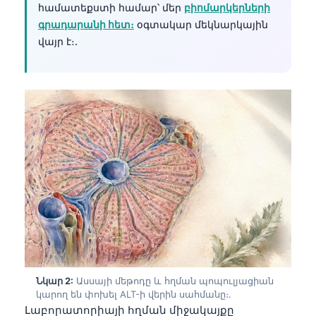
համատեքստի համար՝ մեր
բիոմարկերների
գրադարանի հետ։
օգտակար մեկնարկային
վայր է։.
Նկար 2:
Ասսայի մեթոդը և հղման պոպուլյացիան
կարող են փոխել ALT-ի վերին սահմանը։.
Լաբորատորիայի հղման միջակայքը