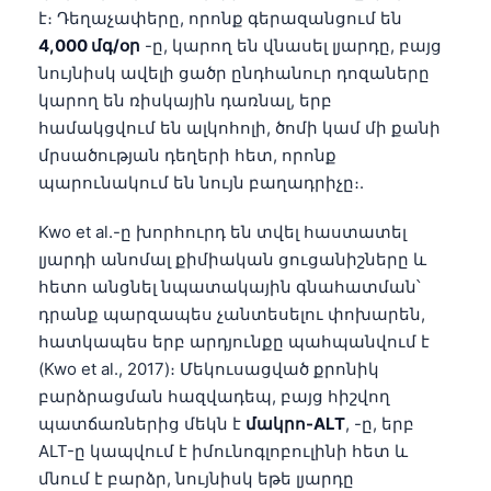
է։ Դեղաչափերը, որոնք գերազանցում են
4,000 մգ/օր
-ը, կարող են վնասել լյարդը, բայց
նույնիսկ ավելի ցածր ընդհանուր դոզաները
կարող են ռիսկային դառնալ, երբ
համակցվում են ալկոհոլի, ծոմի կամ մի քանի
մրսածության դեղերի հետ, որոնք
պարունակում են նույն բաղադրիչը։.
Kwo et al.-ը խորհուրդ են տվել հաստատել
լյարդի անոմալ քիմիական ցուցանիշները և
հետո անցնել նպատակային գնահատման՝
դրանք պարզապես չանտեսելու փոխարեն,
հատկապես երբ արդյունքը պահպանվում է
(Kwo et al., 2017)։ Մեկուսացված քրոնիկ
բարձրացման հազվադեպ, բայց հիշվող
պատճառներից մեկն է
մակրո-ALT
, -ը, երբ
ALT-ը կապվում է իմունոգլոբուլինի հետ և
մնում է բարձր, նույնիսկ եթե լյարդը