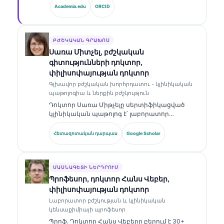
գլխավոր բժշկական տնօրեն՝ նա ապահովում
Academia.edu
ORCID
է սեփականատիրական նեյրոնային ցանցի
բժշկական ճշգրտության կլինիկական
վերահսկողությունը։ Դոկտոր Քլայնը լայնորեն
հրապարակել է բիոմարկերների
ԲԺՇԿԱԿԱՆ ԳՐԱԽՈՍ
մեկնաբանության և լաբորատոր
Սառա Միտչել, բժշկական
ախտորոշման վերաբերյալ՝ լաբորատոր
գիտությունների դոկտոր,
բժշկության թեմաներով։.
փիլիսոփայության դոկտոր
Գլխավոր բժշկական խորհրդատու - կլինիկական
պաթոլոգիա և ներքին բժշկություն
Դոկտոր Սառա Միթչելը սերտիֆիկացված
կլինիկական պաթոլոգ է՝ լաբորատոր
բժշկության և ախտորոշիչ վերլուծության
ոլորտում ավելի քան 18 տարվա փորձով։ Նա
Հետազոտական դարպաս
Google Scholar
ունի մասնագիտացված հավաստագրեր
կլինիկական քիմիայում և լայնորեն
հրապարակել է բիոմարկերների պանելների
ու լաբորատոր վերլուծության վերաբերյալ՝
ՄԱՍՆԱԳԵՏԻ ՆԵՐԴՐՈՒՄ
կլինիկական պրակտիկայում։.
Պրոֆեսոր, դոկտոր Հանս Վեբեր,
փիլիսոփայության դոկտոր
Լաբորատոր բժշկության և կլինիկական
կենսաքիմիայի պրոֆեսոր
Պրոֆ. Դոկտոր Հանս Վեբերը բերում է 30+