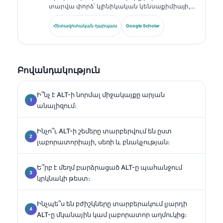
տարվա փորձ՝ կլինիկական կենսաքիմիայի,
լաբորատոր բժշկության և բիոմարկերների
հետազոտության ոլորտներում։ Եղել է
Հետազոտական դարպաս
Google Scholar
Գերմանիայի Կլինիկական քիմիայի
ընկերության նախկին նախագահը, և
մասնագիտանում է ախտորոշիչ պանելների
վերլուծության, բիոմարկերների
Բովանդակություն
ստանդարտացման և ԱԻ-ի աջակցությամբ
լաբորատոր բժշկության մեջ։.
Ի՞նչ է ALT-ի նորմալ միջակայքը արյան
անալիզում։
Ինչո՞ւ ALT-ի շեմերը տարբերվում են ըստ
լաբորատորիայի, սեռի և բնակչության։
Ե՞րբ է մեղմ բարձրացած ALT-ը պահանջում
կրկնակի թեստ։
Ինչպե՞ս են բժիշկները տարբերակում լյարդի
ALT-ը մկանային կամ լաբորատոր աղմուկից։