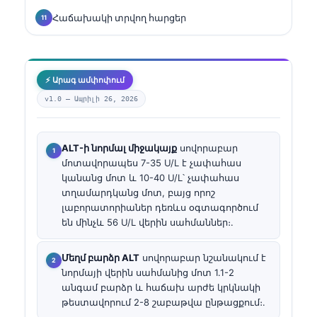
Հաճախակի տրվող հարցեր
⚡ Արագ ամփոփում
v1.0 —
Ապրիլի 26, 2026
ALT-ի նորմալ միջակայք
սովորաբար
մոտավորապես 7-35 U/L է չափահաս
կանանց մոտ և 10-40 U/L՝ չափահաս
տղամարդկանց մոտ, բայց որոշ
լաբորատորիաներ դեռևս օգտագործում
են մինչև 56 U/L վերին սահմաններ։.
Մեղմ բարձր ALT
սովորաբար նշանակում է
նորմայի վերին սահմանից մոտ 1.1-2
անգամ բարձր և հաճախ արժե կրկնակի
թեստավորում 2-8 շաբաթվա ընթացքում։.