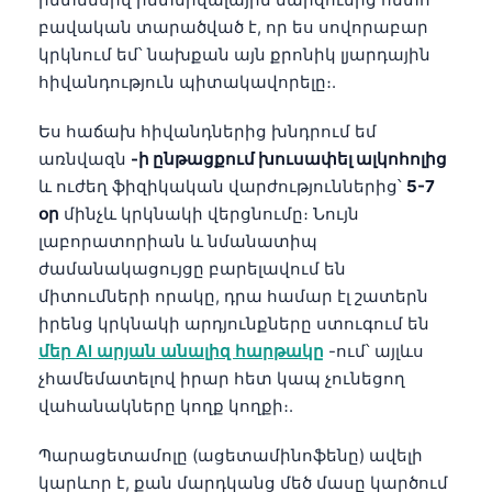
բավական տարածված է, որ ես սովորաբար
կրկնում եմ՝ նախքան այն քրոնիկ լյարդային
հիվանդություն պիտակավորելը։.
Ես հաճախ հիվանդներից խնդրում եմ
առնվազն
-ի ընթացքում խուսափել ալկոհոլից
և ուժեղ ֆիզիկական վարժություններից՝
5-7
օր
մինչև կրկնակի վերցնումը։ Նույն
լաբորատորիան և նմանատիպ
ժամանակացույցը բարելավում են
միտումների որակը, դրա համար էլ շատերն
իրենց կրկնակի արդյունքները ստուգում են
մեր AI արյան անալիզ հարթակը
-ում՝ այլևս
չհամեմատելով իրար հետ կապ չունեցող
վահանակները կողք կողքի։.
Պարացետամոլը (ացետամինոֆենը) ավելի
կարևոր է, քան մարդկանց մեծ մասը կարծում