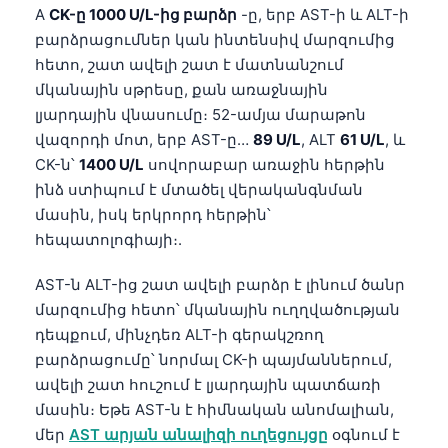
Gàidhlig
A
CK-ը 1000 U/L-ից բարձր
-ը, երբ AST-ի և ALT-ի
Euskara
բարձրացումներ կան ինտենսիվ մարզումից
հետո, շատ ավելի շատ է մատնանշում
Македонски јазик
մկանային սթրեսը, քան առաջնային
Latviešu valoda
լյարդային վնասումը։ 52-ամյա մարաթոն
Galego
վազորդի մոտ, երբ AST-ը…
89 U/L
, ALT
61 U/L
, և
CK-ն՝
1400 U/L
սովորաբար առաջին հերթին
অসমীয়া
ինձ ստիպում է մտածել վերականգնման
සිංහල
մասին, իսկ երկրորդ հերթին՝
سنڌي
հեպատոլոգիայի։.
پښتو
AST-ն ALT-ից շատ ավելի բարձր է լինում ծանր
մարզումից հետո՝ մկանային ուղղվածության
Slovenčina
դեպքում, մինչդեռ ALT-ի գերակշռող
բարձրացումը՝ նորմալ CK-ի պայմաններում,
Hrvatski
ավելի շատ հուշում է լյարդային պատճառի
Suomi
մասին։ Եթե AST-ն է հիմնական անոմալիան,
Қазақ тілі
մեր
AST արյան անալիզի ուղեցույցը
օգնում է