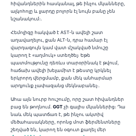
հիվանդներին հասկանալ, թե ինչու մկանները,
Català
ալկոհոլը և լյարդը բոլորն էլ նույն բանը չեն
O‘zbekcha
նշանակում։.
Українська
Հեմոլիզը հակված է AST-ն ավելի շատ
አማርኛ
աղավաղելու, քան ALT-ն, դրա համար էլ
Kiswahili
վարդագույն կամ վատ մշակված նմուշը
ភាសាខ្មែរ
կարող է «աղմուկ» ստեղծել։ Եթե
պատմությունը դեռևս տարօրինակ է թվում,
ဗမာစာ
հաճախ ավելի խելամիտ է թեստը կրկնել
ไทย
երկրորդ վերցմամբ, քան մեկ անհարմար
Tagalog
արդյունք չափազանց մեկնաբանել։.
Tiếng Việt
Ահա այն նուրբ հուշումը, որը շատ հիվանդներ
Bahasa Melayu
բաց են թողնում.
GGT
չի գալիս մկաններից։ Դա
նաև մեկ պատճառ է, թե ինչու ակտիվ
മലയാളം
մեծահասակները, որոնց մոտ ֆերմենտները
ಕನ್ನಡ
շեղված են, կարող են օգուտ քաղել մեր
ગુજરાતી