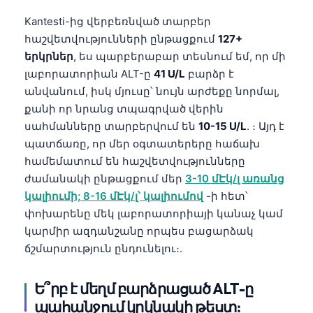
Kantesti-ից վերբեռնված տարբեր
հաշվետվությունների ընթացքում
127+
երկրներ
, ես պարբերաբար տեսնում եմ, որ մի
լաբորատորիան ALT-ը
41 U/L
բարձր է
անվանում, իսկ մյուսը՝ նույն արժեքը նորմալ,
քանի որ նրանց տպագրված վերին
սահմանները տարբերվում են
10-15 U/L
. ։ Այդ է
պատճառը, որ մեր օգտատերերը հաճախ
համեմատում են հաշվետվությունները
ժամանակի ընթացքում մեր
3-10 մԷկ/լ առանց
կալիումի; 8-16 մԷկ/լ՝ կալիումով
-ի հետ՝
փոխարենը մեկ լաբորատորիայի կանաչ կամ
կարմիր ազդանշանը որպես բացարձակ
ճշմարտություն ընդունելու։.
Ե՞րբ է մեղմ բարձրացած ALT-ը
պահանջում կրկնակի թեստ։