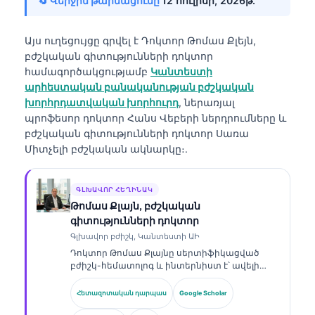
🔄 Վերջին թարմացումը՝
12 հուլիսի, 2026թ․
Այս ուղեցույցը գրվել է
Դոկտոր Թոմաս Քլեյն,
բժշկական գիտությունների դոկտոր
համագործակցությամբ
Կանտեստի
արհեստական բանականության բժշկական
խորհրդատվական խորհուրդ
, ներառյալ
պրոֆեսոր դոկտոր Հանս Վեբերի ներդրումները և
բժշկական գիտությունների դոկտոր Սառա
Միտչելի բժշկական ակնարկը։.
ԳԼԽԱՎՈՐ ՀԵՂԻՆԱԿ
Թոմաս Քլայն, բժշկական
գիտությունների դոկտոր
Գլխավոր բժիշկ, Կանտեստի ԱԻ
Դոկտոր Թոմաս Քլայնը սերտիֆիկացված
բժիշկ-հեմատոլոգ և ինտերնիստ է՝ ավելի
քան 15 տարվա փորձով լաբորատոր
բժշկության և ԱԻ-ի օգնությամբ կլինիկական
Հետազոտական դարպաս
Google Scholar
վերլուծության ոլորտում։ Որպես Kantesti AI-ի