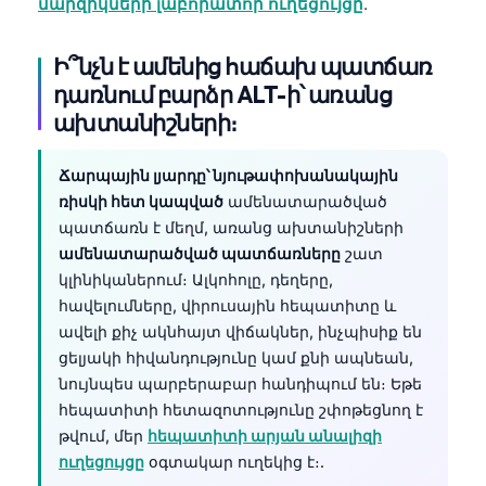
մարզիկների լաբորատոր ուղեցույցը
.
தமிழ்
Ի՞նչն է ամենից հաճախ պատճառ
తెలుగు
դառնում բարձր ALT-ի՝ առանց
मराठी
ախտանիշների։
اردو
বাংলা
Ճարպային լյարդը՝ նյութափոխանակային
ռիսկի հետ կապված
ամենատարածված
Shqip
պատճառն է մեղմ, առանց ախտանիշների
Magyar
ամենատարածված պատճառները
շատ
կլինիկաներում։ Ալկոհոլը, դեղերը,
Slovenščina
հավելումները, վիրուսային հեպատիտը և
한국어
ավելի քիչ ակնհայտ վիճակներ, ինչպիսիք են
Polski
ցելյակի հիվանդությունը կամ քնի ապնեան,
նույնպես պարբերաբար հանդիպում են։ Եթե
Lietuvių kalba
հեպատիտի հետազոտությունը շփոթեցնող է
Русский
թվում, մեր
հեպատիտի արյան անալիզի
ქართული
ուղեցույցը
օգտակար ուղեկից է։.