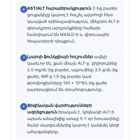
AST/ALT հարաբերակցություն
2-ից բարձր
ցուցանիշը կարող է հուշել ալկոհոլի հետ
կապված օրինաչափություն, մինչդեռ ALT-ի
գերակշռող արդյունքները հաճախ
հանդիպում են MASLD-ի և վիրուսային
հեպատիտի դեպքում։.
Լյարդի ֆունկցիայի հուշումներ
ավելի
կարևոր են, քան միայն ALT-ը. բիլիռուբինը
2.0 mg/dL-ից բարձր, ալբումինը 3.5 g/dL-ից
ցածր, INR-ը 1.5-ից բարձր կամ
թրոմբոցիտները 150 × 10^9/L-ից ցածր
բարձրացնում են մտահոգությունը։.
Ֆիզիկական վարժությունների
ազդեցություն
իրական է. կրկնակի ALT-ի
արյան անալիզից առաջ 5-7 օր խուսափելը
ծանր մարզումներից կարող է կանխել կեղծ
ահազանգերը։.