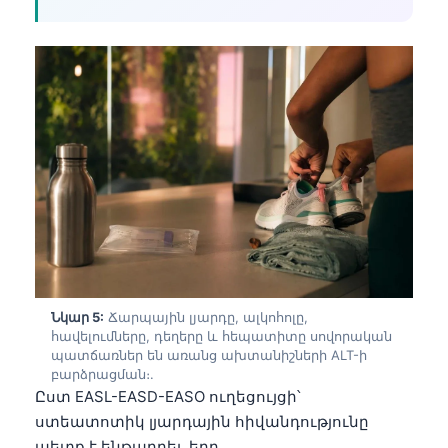
Čeština
日本語
Eesti
Azərbaycan dili
Bosanski
Svenska
Српски језик
Íslenska
Bahasa Indonesia
हिन्दी
Նկար 5:
Ճարպային լյարդը, ալկոհոլը,
հավելումները, դեղերը և հեպատիտը սովորական
Nederlands
պատճառներ են առանց ախտանիշների ALT-ի
Dansk
բարձրացման։.
Ըստ EASL-EASD-EASO ուղեցույցի՝
Български
ստեատոտիկ լյարդային հիվանդությունը
فارسی
պետք է ենթադրել, երբ