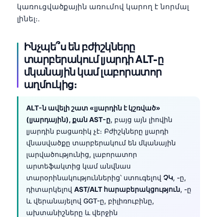
կառուցվածքային առումով կարող է նորմալ
լինել։.
Ինչպե՞ս են բժիշկները
տարբերակում լյարդի ALT-ը
մկանային կամ լաբորատոր
աղմուկից։
ALT-ն ավելի շատ «լյարդին է կշռված»
(լյարդային), քան AST-ը
, բայց այն լիովին
լյարդին բացառիկ չէ։ Բժիշկները լյարդի
վնասվածքը տարբերակում են մկանային
լարվածությունից, լաբորատոր
արտեֆակտից կամ անվնաս
տարօրինակություններից՝ ստուգելով
ՉԿ
, -ը,
դիտարկելով
AST/ALT հարաբերակցություն
, -ը
Norsk bokmål
և վերանայելով GGT-ը, բիլիռուբինը,
Ślōnskŏ gŏdka
ախտանիշները և վերջին