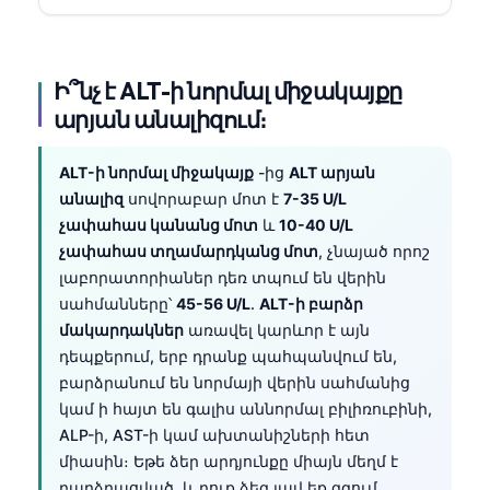
Ի՞նչ է ALT-ի նորմալ միջակայքը
արյան անալիզում։
ALT-ի նորմալ միջակայք
-ից
ALT արյան
անալիզ
սովորաբար մոտ է
7-35 U/L
չափահաս կանանց մոտ
և
10-40 U/L
չափահաս տղամարդկանց մոտ
, չնայած որոշ
լաբորատորիաներ դեռ տպում են վերին
սահմանները՝
45-56 U/L
.
ALT-ի բարձր
մակարդակներ
առավել կարևոր է այն
դեպքերում, երբ դրանք պահպանվում են,
բարձրանում են նորմայի վերին սահմանից
կամ ի հայտ են գալիս աննորմալ բիլիռուբինի,
ALP-ի, AST-ի կամ ախտանիշների հետ
միասին։ Եթե ձեր արդյունքը միայն մեղմ է
բարձրացված, և դուք ձեզ լավ եք զգում,