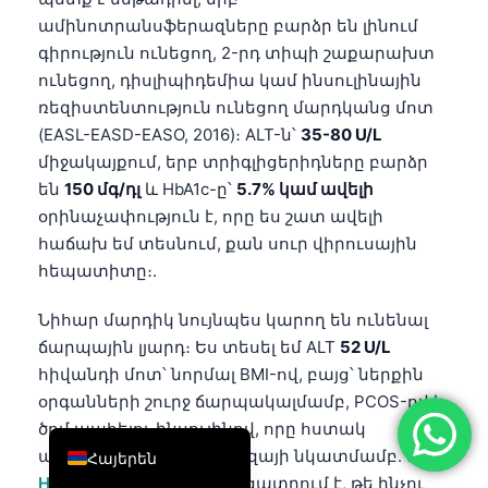
ամինոտրանսֆերազները բարձր են լինում
简体中文
գիրություն ունեցող, 2-րդ տիպի շաքարախտ
Română
ունեցող, դիսլիպիդեմիա կամ ինսուլինային
Türkçe
ռեզիստենտություն ունեցող մարդկանց մոտ
(EASL-EASD-EASO, 2016)։ ALT-ն՝
35-80 U/L
Ελληνικά
միջակայքում, երբ տրիգլիցերիդները բարձր
Português
են
150 մգ/դլ
և HbA1c-ը՝
5.7% կամ ավելի
Español
օրինաչափություն է, որը ես շատ ավելի
Italiano
հաճախ եմ տեսնում, քան սուր վիրուսային
հեպատիտը։.
עִבְרִית
Français
Նիհար մարդիկ նույնպես կարող են ունենալ
ճարպային լյարդ։ Ես տեսել եմ ALT
52 U/L
العربية
հիվանդի մոտ՝ նորմալ BMI-ով, բայց՝ ներքին
Deutsch
օրգանների շուրջ ճարպակալմամբ, PCOS-ով և
English
ծոմ պահելու ինսուլինով, որը հստակ
անհամաչափ էր գլյուկոզայի նկատմամբ. մեր
Հայերեն
HOMA-IR ուղեցույցը
բացատրում է, թե ինչու