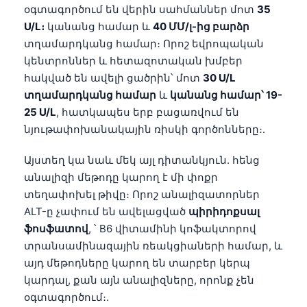
օգտագործում են վերին սահմաններ մոտ
35
U/L։
կանանց համար և
40 ՄՄ/լ-ից բարձր
տղամարդկանց համար։ Որոշ եվրոպական
կենտրոններ և հետազոտական խմբեր
հակված են ավելի ցածրին՝ մոտ
30 U/L
տղամարդկանց համար
և
կանանց համար՝ 19-
25 U/L
, հատկապես երբ բացառվում են
նյութափոխանակային ռիսկի գործոնները։.
Այստեղ կա նաև մեկ այլ դիտանկյուն. հենց
անալիզի մեթոդը կարող է մի փոքր
տեղափոխել թիվը։ Որոշ անալիզատորներ
ALT-ը չափում են ավելացված
պիրիդոքսալ
ֆոսֆատով
, ՝ B6 վիտամինի կոֆակտորով
տրանսամինազային ռեակցիաների համար, և
այդ մեթոդները կարող են տարբեր կերպ
կարդալ, քան այն անալիզները, որոնք չեն
օգտագործում։.