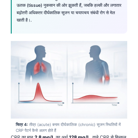
ऊतक (tissue) नुकसान की ओर झुकती हैं, जबकि हल्की और लगातार
बढ़ोतरी अधिकतर दीर्घकालिक सूजन या चयापचय संबंधी रोग से मेल
खाती है।.
चित्र 4:
तीव्र (acute) बनाम दीर्घकालिक (chronic) सूजन स्थितियों में
CRP पैटर्न कैसे अलग होते हैं
CRP का मान
2.8 mg/L
का अर्थ
128 mg/L
. वाले CRP से बिल्कुल