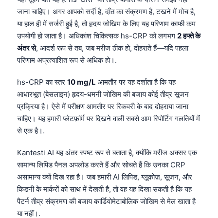
Gàidhlig
जाना चाहिए। अगर आपको सर्दी है, दाँत का संक्रमण है, टखने में मोच है,
Euskara
या हाल ही में सर्जरी हुई है, तो हृदय जोखिम के लिए यह परिणाम काफी कम
Македонски јазик
उपयोगी हो जाता है। अधिकांश चिकित्सक hs-CRP को लगभग
2 हफ्ते के
अंतर से
, आदर्श रूप से तब, जब मरीज ठीक हो, दोहराते हैं—यदि पहला
Latviešu valoda
परिणाम अप्रत्याशित रूप से अधिक हो।.
Galego
অসমীয়া
hs-CRP का स्तर
10 mg/L
आमतौर पर यह दर्शाता है कि यह
आधारभूत (बेसलाइन) हृदय-धमनी जोखिम की बजाय कोई तीव्र सूजन
සිංහල
प्रक्रिया है। ऐसे में परीक्षण आमतौर पर रिकवरी के बाद दोहराया जाना
سنڌي
चाहिए। यह हमारी प्लेटफ़ॉर्म पर दिखने वाली सबसे आम रिपोर्टिंग गलतियों में
پښتو
से एक है।.
Kantesti AI यह अंतर स्पष्ट रूप से बताता है, क्योंकि मरीज अक्सर एक
Slovenčina
सामान्य लिपिड पैनल अपलोड करते हैं और सोचते हैं कि उनका CRP
असामान्य क्यों दिख रहा है। जब हमारी AI लिपिड, ग्लूकोज़, सूजन, और
Hrvatski
किडनी के मार्करों को साथ में देखती है, तो वह यह दिखा सकती है कि यह
Suomi
पैटर्न तीव्र संक्रमण की बजाय कार्डियोमेटाबोलिक जोखिम से मेल खाता है
Қазақ тілі
या नहीं।.