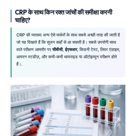
தமிழ்
CRP के साथ किन रक्त जांचों की समीक्षा करनी
चाहिए?
తెలుగు
मराठी
CRP की व्याख्या अन्य ऐसे मार्करों के साथ सबसे अच्छी तरह की जाती है
اردو
जो यह दिखाते हैं कि सूजन कहाँ से आ सकती है। सबसे उपयोगी साथ
বাংলা
वाले परीक्षण आमतौर पर
सीबीसी
,
ईएसआर
, किडनी टेस्ट, लिवर एंज़ाइम,
आयरन स्टडीज़, और कभी-कभी थायराइड या ऑटोइम्यून परीक्षण होते
Shqip
हैं।.
Magyar
Slovenščina
한국어
Polski
Lietuvių kalba
Русский
ქართული