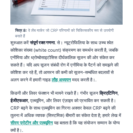
Čeština
日本語
Eesti
चित्र 8:
वे लैब मार्कर जो CRP परिणामों को चिकित्सकीय रूप से उपयोगी
Azərbaycan dili
बनाते हैं
Bosanski
शुरुआत करें
संपूर्ण रक्त गणना
. से। न्यूट्रोफिलिया के साथ उच्च श्वेत
कोशिका संख्या (white count) संक्रमण का समर्थन करती है, जबकि
Svenska
एनीमिया और थ्रोम्बोसाइटोसिस दीर्घकालिक सूजन की ओर संकेत कर
Српски језик
सकते हैं। यदि आप सूजन संबंधी रोग में एनीमिया के पैटर्न को समझने की
Íslenska
कोशिश कर रहे हैं, तो आयरन की कमी को सूजन-सम्बंधित बदलावों से
अलग करने में हमारी गाइड
लौह अध्ययन
मदद करती है।.
Հայերեն
Bahasa Indonesia
किडनी और लिवर फंक्शन भी मायने रखते हैं। गंभीर सूजन
क्रिएटिनिन
,
ईजीएफआर
, एल्ब्यूमिन, और लिवर एंज़ाइम को प्रभावित कर सकती है।
Nederlands
CRP बढ़ने के साथ एल्ब्यूमिन का गिरना अक्सर केवल CRP बढ़ने की
Dansk
तुलना में अधिक व्यापक (सिस्टमिक) बीमारी का संकेत देता है; हमारे लेख में
Български
सीरम प्रोटीन और एल्ब्यूमिन
यह बताता है कि यह संयोजन सम्मान के योग्य
क्यों है।.
فارسی