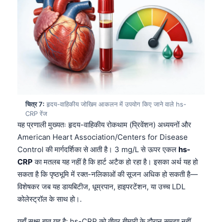
Frysk
Esperanto
Беларуская мова
Татар теле
Кыргызча
ئۇيغۇرچە
चित्र 7:
हृदय-वाहिकीय जोखिम आकलन में उपयोग किए जाने वाले hs-
Cebuano
CRP रेंज
यह प्रणाली मुख्यतः हृदय-वाहिकीय रोकथाम (प्रिवेंशन) अध्ययनों और
Basa Jawa
American Heart Association/Centers for Disease
ພາສາລາວ
Control की मार्गदर्शिका से आती है। 3 mg/L से ऊपर एकल
hs-
Монгол
CRP
का मतलब यह नहीं है कि हार्ट अटैक हो रहा है। इसका अर्थ यह हो
Afrikaans
सकता है कि पृष्ठभूमि में रक्त-नलिकाओं की सूजन अधिक हो सकती है—
विशेषकर जब यह डायबिटीज, धूम्रपान, हाइपरटेंशन, या उच्च LDL
العربية المغربية
कोलेस्ट्रॉल के साथ हो।.
Occitan
यहाँ सूक्ष्म बात यह है: hs-CRP को तीव्र बीमारी के दौरान समझा नहीं