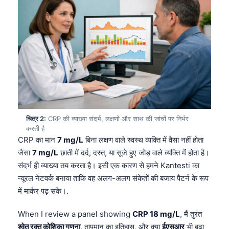
चित्र 2:
CRP की व्याख्या संदर्भ, लक्षणों और साथ की जांचों पर निर्भर
करती है
CRP का मान
7 mg/L
बिना लक्षण वाले स्वस्थ व्यक्ति में वैसा नहीं होता
जैसा
7 mg/L
छाती में दर्द, दस्त, या सूजे हुए जोड़ वाले व्यक्ति में होता है।
संदर्भ ही व्याख्या तय करता है। इसी एक कारण से हमने Kantesti का
न्यूरल नेटवर्क बनाया ताकि वह अलग-अलग संकेतों की बजाय पैटर्न के रूप
में मार्कर पढ़ सके।.
When I review a panel showing
CRP 18 mg/L
, मैं तुरंत
श्वेत रक्त कोशिका गणना
, तापमान का इतिहास, और क्या
ईएसआर
भी बढ़ा