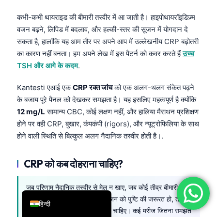
简体中文
कभी-कभी थायराइड की बीमारी तस्वीर में आ जाती है। हाइपोथायरॉइडिज़्म
Română
वजन बढ़ने, लिपिड में बदलाव, और हल्की-स्तर की सूजन में योगदान दे
सकता है, हालांकि यह आम तौर पर अपने आप में उल्लेखनीय CRP बढ़ोतरी
Türkçe
का कारण नहीं बनता। हम अपने लेख में इस पैटर्न को कवर करते हैं
उच्च
Ελληνικά
TSH और आगे के कदम
.
Português
Kantesti एआई एक
CRP रक्त जांच
को एक अलग-थलग संकेत पढ़ने
Español
के बजाय पूरे पैनल को देखकर समझता है। यह इसलिए महत्वपूर्ण है क्योंकि
Italiano
12 mg/L
सामान्य CBC, कोई लक्षण नहीं, और हालिया मैराथन प्रशिक्षण
होने पर वही CRP, बुखार, कंपकंपी (rigors), और न्यूट्रोफिलिया के साथ
עִבְרִית
होने वाली स्थिति से बिल्कुल अलग नैदानिक तस्वीर होती है।.
Français
العربية
CRP को कब दोहराना चाहिए?
Deutsch
जब परिणाम नैदानिक तस्वीर से मेल न खाए, जब कोई तीव्र बीमारी ठीक
English
हो रही हो, या जब हल्की-स्तर की सूजन को पुष्टि की जरूरत हो, तब
हिन्दी
CRP को आम तौर पर दोहराया जाना चाहिए। कई मरीज जितना समझते