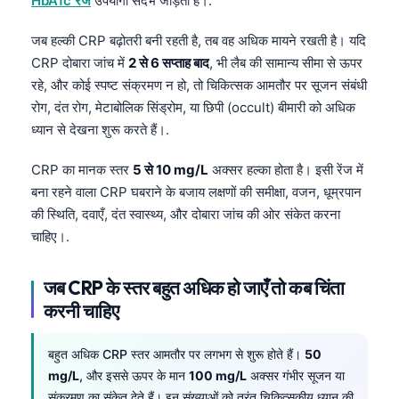
HbA1c रेंज
उपयोगी संदर्भ जोड़ती है।.
जब हल्की CRP बढ़ोतरी बनी रहती है, तब वह अधिक मायने रखती है। यदि
CRP दोबारा जांच में
2 से 6 सप्ताह बाद
, भी लैब की सामान्य सीमा से ऊपर
रहे, और कोई स्पष्ट संक्रमण न हो, तो चिकित्सक आमतौर पर सूजन संबंधी
रोग, दंत रोग, मेटाबोलिक सिंड्रोम, या छिपी (occult) बीमारी को अधिक
ध्यान से देखना शुरू करते हैं।.
CRP का मानक स्तर
5 से 10 mg/L
अक्सर हल्का होता है। इसी रेंज में
बना रहने वाला CRP घबराने के बजाय लक्षणों की समीक्षा, वजन, धूम्रपान
की स्थिति, दवाएँ, दंत स्वास्थ्य, और दोबारा जांच की ओर संकेत करना
चाहिए।.
जब CRP के स्तर बहुत अधिक हो जाएँ तो कब चिंता
करनी चाहिए
बहुत अधिक CRP स्तर आमतौर पर लगभग से शुरू होते हैं।
50
mg/L
, और इससे ऊपर के मान
100 mg/L
अक्सर गंभीर सूजन या
संक्रमण का संकेत देते हैं। इन संख्याओं को तुरंत चिकित्सकीय ध्यान की