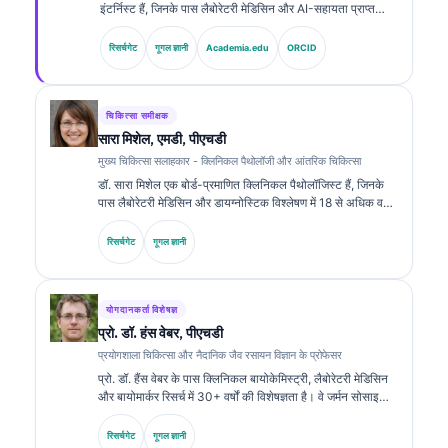
इंटर्निस्ट हैं, जिनके पास लैबोरेटरी मेडिसिन और AI-सहायता प्राप्त
क्लिनिकल विश्लेषण में 15 से अधिक वर्षों का अनुभव है। Kantesti AI
में मुख्य चिकित्सा अधिकारी के रूप में, वे स्वामित्व वाले न्यूरल नेटवर्क की
रिसर्चगेट
गूगल ज्ञानी
Academia.edu
ORCID
चिकित्सा सटीकता पर क्लिनिकल पर्यवेक्षण प्रदान करते हैं। डॉ. क्लाइन
ने बायोमार्कर व्याख्या और लैबोरेटरी मेडिसिन से संबंधित विषयों पर
लैबोरेटरी डायग्नोस्टिक्स के बारे में व्यापक रूप से प्रकाशित किया है।.
चिकित्सा समीक्षक
सारा मिशेल, एमडी, पीएचडी
मुख्य चिकित्सा सलाहकार - क्लिनिकल पैथोलॉजी और आंतरिक चिकित्सा
डॉ. सारा मिशेल एक बोर्ड-प्रमाणित क्लिनिकल पैथोलॉजिस्ट हैं, जिनके
पास लैबोरेटरी मेडिसिन और डायग्नोस्टिक विश्लेषण में 18 से अधिक वर्षों
का अनुभव है। उनके पास क्लिनिकल केमिस्ट्री में विशेष प्रमाणपत्र हैं
और उन्होंने क्लिनिकल प्रैक्टिस में बायोमार्कर पैनल तथा लैबोरेटरी
रिसर्चगेट
गूगल ज्ञानी
विश्लेषण पर व्यापक रूप से प्रकाशन किया है।.
योगदानकर्ता विशेषज्ञ
प्रो. डॉ. हंस वेबर, पीएचडी
प्रयोगशाला चिकित्सा और नैदानिक जैव रसायन विज्ञान के प्रोफेसर
प्रो. डॉ. हैंस वेबर के पास क्लिनिकल बायोकेमिस्ट्री, लैबोरेटरी मेडिसिन
और बायोमार्कर रिसर्च में 30+ वर्षों की विशेषज्ञता है। वे जर्मन सोसाइटी
फॉर क्लिनिकल केमिस्ट्री के पूर्व अध्यक्ष रहे हैं। वे डायग्नोस्टिक पैनल
विश्लेषण, बायोमार्कर मानकीकरण और एआई-सहायता प्राप्त लैबोरेटरी
रिसर्चगेट
गूगल ज्ञानी