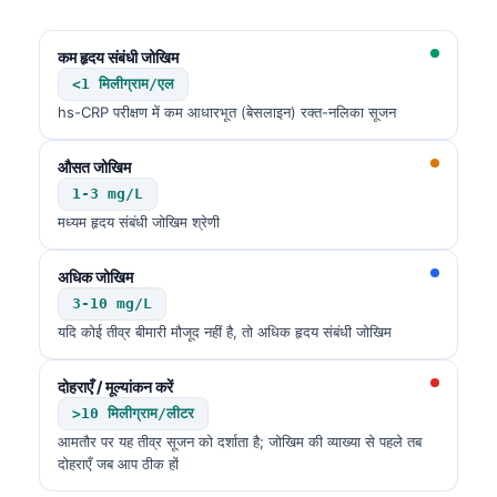
Català
O‘zbekcha
कम हृदय संबंधी जोखिम
<1 मिलीग्राम/एल
Українська
hs-CRP परीक्षण में कम आधारभूत (बेसलाइन) रक्त-नलिका सूजन
አማርኛ
Kiswahili
औसत जोखिम
1-3 mg/L
ភាសាខ្មែរ
मध्यम हृदय संबंधी जोखिम श्रेणी
ဗမာစာ
ไทย
अधिक जोखिम
3-10 mg/L
Tagalog
यदि कोई तीव्र बीमारी मौजूद नहीं है, तो अधिक हृदय संबंधी जोखिम
Tiếng Việt
Bahasa Melayu
दोहराएँ / मूल्यांकन करें
>10 मिलीग्राम/लीटर
മലയാളം
आमतौर पर यह तीव्र सूजन को दर्शाता है; जोखिम की व्याख्या से पहले तब
ಕನ್ನಡ
दोहराएँ जब आप ठीक हों
ગુજરાતી