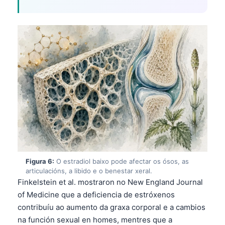
Frysk
Esperanto
Беларуская мова
Татар теле
Кыргызча
ئۇيغۇرچە
Cebuano
Basa Jawa
ພາສາລາວ
Монгол
Figura 6:
O estradiol baixo pode afectar os ósos, as
articulacións, a libido e o benestar xeral.
Afrikaans
Finkelstein et al. mostraron no New England Journal
العربية المغربية
of Medicine que a deficiencia de estróxenos
contribuíu ao aumento da graxa corporal e a cambios
Occitan
na función sexual en homes, mentres que a