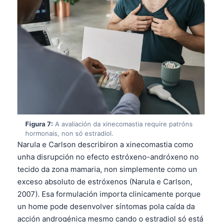
తెలుగు
मराठी
اردو
বাংলা
Shqip
Magyar
Slovenščina
Figura 7:
A avaliación da xinecomastia require patróns
한국어
hormonais, non só estradiol.
Narula e Carlson describiron a xinecomastia como
Polski
unha disrupción no efecto estróxeno-andróxeno no
Lietuvių kalba
tecido da zona mamaria, non simplemente como un
Русский
exceso absoluto de estróxenos (Narula e Carlson,
2007). Esa formulación importa clinicamente porque
ქართული
un home pode desenvolver síntomas pola caída da
Čeština
acción androgénica mesmo cando o estradiol só está