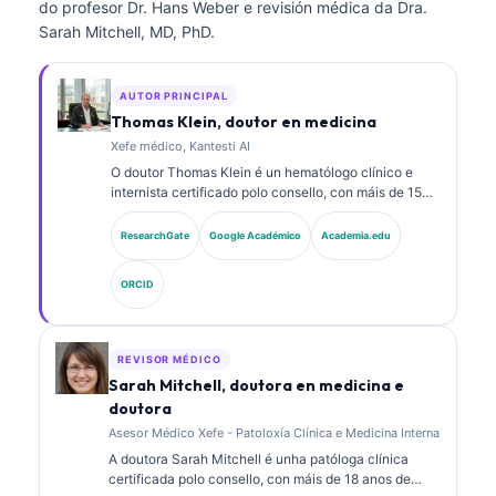
do profesor Dr. Hans Weber e revisión médica da Dra.
Sarah Mitchell, MD, PhD.
AUTOR PRINCIPAL
Thomas Klein, doutor en medicina
Xefe médico, Kantesti AI
O doutor Thomas Klein é un hematólogo clínico e
internista certificado polo consello, con máis de 15
anos de experiencia en medicina de laboratorio e
análise clínica asistida por IA. Como director médico
ResearchGate
Google Académico
Academia.edu
en Kantesti AI, proporciona supervisión clínica sobre
a exactitude médica da rede neuronal propietaria. O
ORCID
doutor Klein publicou extensamente sobre a
interpretación de biomarcadores e diagnósticos de
laboratorio en temas de medicina de laboratorio.
REVISOR MÉDICO
Sarah Mitchell, doutora en medicina e
doutora
Asesor Médico Xefe - Patoloxía Clínica e Medicina Interna
A doutora Sarah Mitchell é unha patóloga clínica
certificada polo consello, con máis de 18 anos de