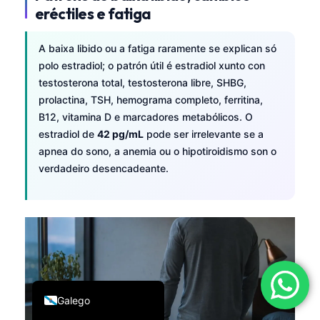
eréctiles e fatiga
简体中文
Română
A baixa libido ou a fatiga raramente se explican só
Türkçe
polo estradiol; o patrón útil é estradiol xunto con
testosterona total, testosterona libre, SHBG,
Ελληνικά
prolactina, TSH, hemograma completo, ferritina,
Português
B12, vitamina D e marcadores metabólicos. O
estradiol de
42 pg/mL
pode ser irrelevante se a
Español
apnea do sono, a anemia ou o hipotiroidismo son o
Italiano
verdadeiro desencadeante.
עִבְרִית
Français
العربية
Deutsch
English
Galego