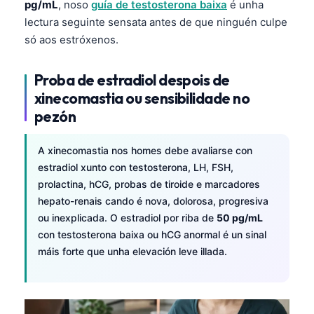
pg/mL
, noso
guía de testosterona baixa
é unha
O‘zbekcha
lectura seguinte sensata antes de que ninguén culpe
Українська
só aos estróxenos.
አማርኛ
Proba de estradiol despois de
Kiswahili
xinecomastia ou sensibilidade no
ភាសាខ្មែរ
pezón
ဗမာစာ
ไทย
A xinecomastia nos homes debe avaliarse con
estradiol xunto con testosterona, LH, FSH,
Tagalog
prolactina, hCG, probas de tiroide e marcadores
Tiếng Việt
hepato-renais cando é nova, dolorosa, progresiva
ou inexplicada. O estradiol por riba de
50 pg/mL
Bahasa Melayu
con testosterona baixa ou hCG anormal é un sinal
മലയാളം
máis forte que unha elevación leve illada.
ಕನ್ನಡ
ગુજરાતી
தமிழ்