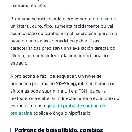
日本語
lixeiramente alto.
Eesti
Preocúpame máis cando o crecemento do tecido é
Azərbaycan dili
unilateral, duro, fixo, aumenta rapidamente ou vai
Bosanski
acompañado de cambio na pel, secreción, perda de
peso ou unha masa gonadal palpable. Esas
Svenska
características precisan unha avaliación directa do
Српски језик
clínico, non unha interpretación domiciliaria do
Íslenska
estradiol.
Հայերեն
A prolactina é fácil de esquecer. Un nivel de
Bahasa Indonesia
prolactina por riba de
20–25 ng/mL
nun home con
हिन्दी
síntomas pode suprimir a LH e a FSH, baixar a
testosterona e alterar indirectamente o equilibrio do
Nederlands
estradiol; o noso
guía de proba de sangue de
Dansk
prolactina
explica o ángulo hipofisario.
Български
Patróns de baixa libido, cambios
فارسی