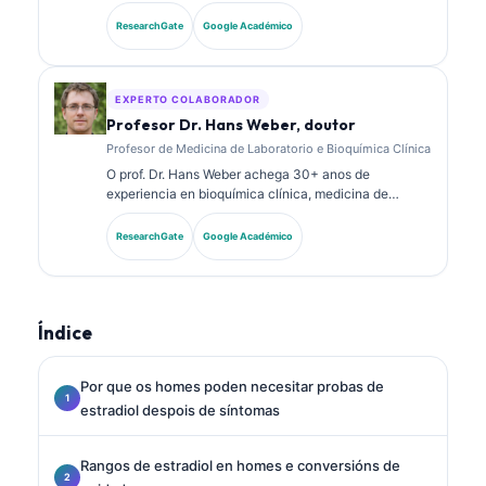
experiencia en medicina de laboratorio e análise
diagnóstica. Ten certificacións de especialidade en
ResearchGate
Google Académico
química clínica e publicou extensamente sobre
paneis de biomarcadores e análise de laboratorio na
práctica clínica.
EXPERTO COLABORADOR
Profesor Dr. Hans Weber, doutor
Profesor de Medicina de Laboratorio e Bioquímica Clínica
O prof. Dr. Hans Weber achega 30+ anos de
experiencia en bioquímica clínica, medicina de
laboratorio e investigación de biomarcadores. Ex
presidente da Sociedade Alemá de Química Clínica,
ResearchGate
Google Académico
especialízase na análise de paneis diagnósticos, na
estandarización de biomarcadores e na medicina de
laboratorio asistida por IA.
Índice
Por que os homes poden necesitar probas de
estradiol despois de síntomas
Rangos de estradiol en homes e conversións de