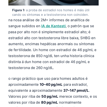
Figura 1:
a proba de estradiol nos homes é máis útil
cando os síntomas e a testosterona non coinciden.
na nosa análise de 2M+ informes de analítica de
sangue subidos en
IA de Kantesti
, o patrón que se
pasa por alto non é simplemente estradiol alto; é
estradiol alto con testosterona libre baixa, SHBG en
aumento, encimas hepáticas anormais ou síntomas
de fertilidade. Un home con estradiol de 46 pg/mL e
testosterona de 850 ng/dL ten unha historia clínica
distinta á dun home con estradiol de 46 pg/mL e
testosterona de 260 ng/dL.
o rango práctico que uso para homes adultos é
aproximadamente
10–40 pg/mL
para estradiol,
equivalente a aproximadamente
37–147 pmol/L
.
Valores por riba de
50 pg/mL
merece contexto, e os
valores por riba de
80 pg/mL
normalmente