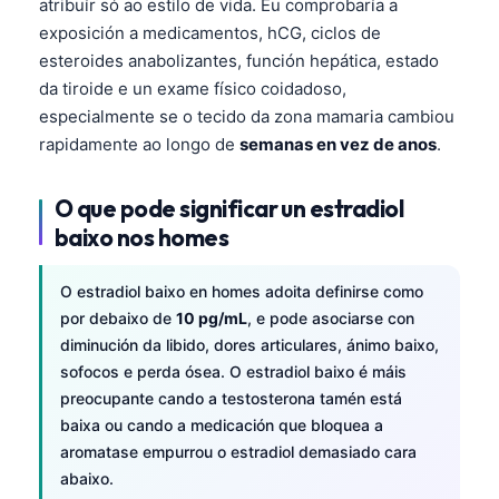
atribuír só ao estilo de vida. Eu comprobaría a
exposición a medicamentos, hCG, ciclos de
esteroides anabolizantes, función hepática, estado
da tiroide e un exame físico coidadoso,
especialmente se o tecido da zona mamaria cambiou
rapidamente ao longo de
semanas en vez de anos
.
O que pode significar un estradiol
baixo nos homes
O estradiol baixo en homes adoita definirse como
por debaixo de
10 pg/mL
, e pode asociarse con
diminución da libido, dores articulares, ánimo baixo,
sofocos e perda ósea. O estradiol baixo é máis
preocupante cando a testosterona tamén está
baixa ou cando a medicación que bloquea a
Norsk bokmål
aromatase empurrou o estradiol demasiado cara
abaixo.
Ślōnskŏ gŏdka