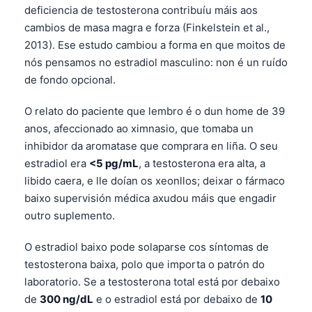
Gàidhlig
deficiencia de testosterona contribuíu máis aos
Euskara
cambios de masa magra e forza (Finkelstein et al.,
2013). Ese estudo cambiou a forma en que moitos de
Македонски јазик
nós pensamos no estradiol masculino: non é un ruído
Latviešu valoda
de fondo opcional.
অসমীয়া
O relato do paciente que lembro é o dun home de 39
සිංහල
anos, afeccionado ao ximnasio, que tomaba un
سنڌي
inhibidor da aromatase que comprara en liña. O seu
پښتو
estradiol era
<5 pg/mL
, a testosterona era alta, a
libido caera, e lle doían os xeonllos; deixar o fármaco
baixo supervisión médica axudou máis que engadir
Slovenčina
outro suplemento.
Hrvatski
O estradiol baixo pode solaparse cos síntomas de
Suomi
testosterona baixa, polo que importa o patrón do
Қазақ тілі
laboratorio. Se a testosterona total está por debaixo
de
300 ng/dL
e o estradiol está por debaixo de
10
Català