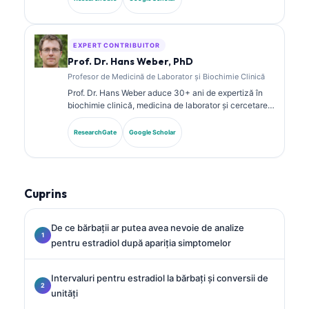
despre panouri de biomarkeri și analiza de laborator
în practica clinică.
EXPERT CONTRIBUITOR
Prof. Dr. Hans Weber, PhD
Profesor de Medicină de Laborator și Biochimie Clinică
Prof. Dr. Hans Weber aduce 30+ ani de expertiză în
biochimie clinică, medicina de laborator și cercetarea
biomarkerilor. Fost președinte al Societății Germane
de Chimie Clinică, se specializează în analiza
ResearchGate
Google Scholar
panourilor de diagnostic, standardizarea biomarkerilor
și medicina de laborator asistată de AI.
Cuprins
De ce bărbații ar putea avea nevoie de analize
pentru estradiol după apariția simptomelor
Intervaluri pentru estradiol la bărbați și conversii de
unități