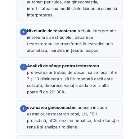
automat periculos, dar ginecomastia,
infertilitatea sau modificările libidoului schimbă
interpretarea.
Nivelurile de testosteron
trebuie interpretate
împreună cu estradiolul, deoarece
testosteronul se transformă în estradiol prin
aromatază, mai ales în țesutul adipos.
Analiză de sânge pentru testosteron
prelevarea ar trebui, de obicei, să se facă între
7 și 10 dimineața și să fie repetată dacă este
scăzută, deoarece variația de la o zi la alta
poate fi de 20–30%.
evaluarea ginecomastiei
adesea include
estradiol, testosteron total, LH, FSH,
prolactină, hCG, enzime hepatice, teste funcție
renală și analize tiroidiene.