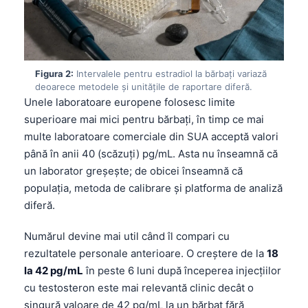
Figura 2:
Intervalele pentru estradiol la bărbați variază
deoarece metodele și unitățile de raportare diferă.
Unele laboratoare europene folosesc limite
superioare mai mici pentru bărbați, în timp ce mai
multe laboratoare comerciale din SUA acceptă valori
până în anii 40 (scăzuți) pg/mL. Asta nu înseamnă că
un laborator greșește; de obicei înseamnă că
populația, metoda de calibrare și platforma de analiză
diferă.
Numărul devine mai util când îl compari cu
rezultatele personale anterioare. O creștere de la
18
la 42 pg/mL
în peste 6 luni după începerea injecțiilor
cu testosteron este mai relevantă clinic decât o
singură valoare de 42 pg/mL la un bărbat fără