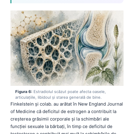
Frysk
Esperanto
Беларуская мова
Татар теле
Кыргызча
ئۇيغۇرچە
Cebuano
Basa Jawa
ພາສາລາວ
Figura 6:
Estradiolul scăzut poate afecta oasele,
Монгол
articulațiile, libidoul și starea generală de bine.
Finkelstein și colab. au arătat în New England Journal
Afrikaans
of Medicine că deficitul de estrogen a contribuit la
العربية المغربية
creșterea grăsimii corporale și la schimbări ale
Occitan
funcției sexuale la bărbați, în timp ce deficitul de
testosteron a contribuit mai mult la schimbările de