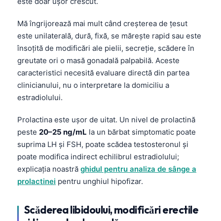
este doar ușor crescut.
Čeština
日本語
Mă îngrijorează mai mult când creșterea de țesut
este unilaterală, dură, fixă, se mărește rapid sau este
Eesti
însoțită de modificări ale pielii, secreție, scădere în
Azərbaycan dili
greutate ori o masă gonadală palpabilă. Aceste
Bosanski
caracteristici necesită evaluare directă din partea
clinicianului, nu o interpretare la domiciliu a
Svenska
estradiolului.
Српски језик
Íslenska
Prolactina este ușor de uitat. Un nivel de prolactină
peste
20–25 ng/mL
la un bărbat simptomatic poate
Հայերեն
suprima LH și FSH, poate scădea testosteronul și
Bahasa Indonesia
poate modifica indirect echilibrul estradiolului;
हिन्दी
explicația noastră
ghidul pentru analiza de sânge a
prolactinei
pentru unghiul hipofizar.
Nederlands
Dansk
Scăderea libidoului, modificări erectile
Български