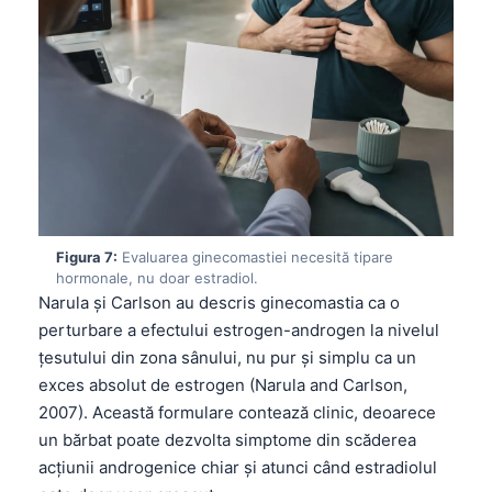
தமிழ்
తెలుగు
मराठी
اردو
বাংলা
Shqip
Magyar
Figura 7:
Evaluarea ginecomastiei necesită tipare
hormonale, nu doar estradiol.
Slovenščina
Narula și Carlson au descris ginecomastia ca o
한국어
perturbare a efectului estrogen-androgen la nivelul
țesutului din zona sânului, nu pur și simplu ca un
Polski
exces absolut de estrogen (Narula and Carlson,
Lietuvių kalba
2007). Această formulare contează clinic, deoarece
Русский
un bărbat poate dezvolta simptome din scăderea
acțiunii androgenice chiar și atunci când estradiolul
ქართული