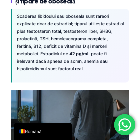
și tipare de oboseală
فارسی
Scăderea libidoului sau oboseala sunt rareori
简体中文
explicate doar de estradiol; tiparul util este estradiol
Türkçe
plus testosteron total, testosteron liber, SHBG,
Ελληνικά
prolactină, TSH, hemoleucograma completa,
feritină, B12, deficit de vitamina D și markeri
Português
metabolici. Estradiolul de
42 pg/mL
poate fi
Español
irelevant dacă apneea de somn, anemia sau
hipotiroidismul sunt factorul real.
Italiano
עִבְרִית
Français
العربية
Deutsch
English
Română