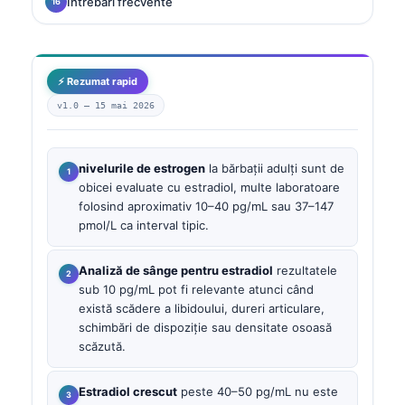
Întrebări frecvente
⚡ Rezumat rapid
v1.0 —
15 mai 2026
nivelurile de estrogen
la bărbații adulți sunt de
obicei evaluate cu estradiol, multe laboratoare
folosind aproximativ 10–40 pg/mL sau 37–147
pmol/L ca interval tipic.
Analiză de sânge pentru estradiol
rezultatele
sub 10 pg/mL pot fi relevante atunci când
există scădere a libidoului, dureri articulare,
schimbări de dispoziție sau densitate osoasă
scăzută.
Estradiol crescut
peste 40–50 pg/mL nu este