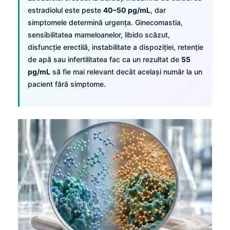
estradiolul este peste
40–50 pg/mL
, dar
simptomele determină urgența. Ginecomastia,
sensibilitatea mameloanelor, libido scăzut,
disfuncție erectilă, instabilitate a dispoziției, retenție
de apă sau infertilitatea fac ca un rezultat de
55
pg/mL
să fie mai relevant decât același număr la un
pacient fără simptome.