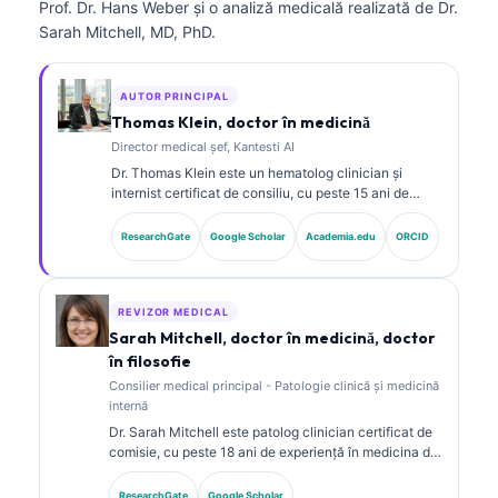
Prof. Dr. Hans Weber și o analiză medicală realizată de Dr.
Sarah Mitchell, MD, PhD.
AUTOR PRINCIPAL
Thomas Klein, doctor în medicină
Director medical șef, Kantesti AI
Dr. Thomas Klein este un hematolog clinician și
internist certificat de consiliu, cu peste 15 ani de
experiență în medicina de laborator și analiză clinică
asistată de AI. În calitate de Chief Medical Officer la
ResearchGate
Google Scholar
Academia.edu
ORCID
Kantesti AI, el asigură supravegherea clinică a
acurateței medicale a rețelei neuronale proprietare.
Dr. Klein a publicat pe larg despre interpretarea
biomarkerilor și diagnosticul de laborator în domeniul
REVIZOR MEDICAL
medicinei de laborator.
Sarah Mitchell, doctor în medicină, doctor
în filosofie
Consilier medical principal - Patologie clinică și medicină
internă
Dr. Sarah Mitchell este patolog clinician certificat de
comisie, cu peste 18 ani de experiență în medicina de
laborator și analiza diagnostică. Deține certificări de
specialitate în chimie clinică și a publicat pe larg
ResearchGate
Google Scholar