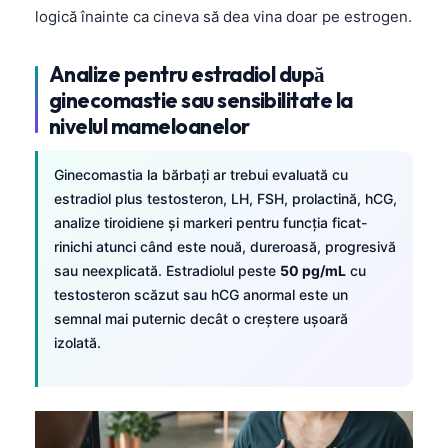
Català
logică înainte ca cineva să dea vina doar pe estrogen.
O‘zbekcha
Analize pentru estradiol după
Українська
ginecomastie sau sensibilitate la
አማርኛ
nivelul mameloanelor
Kiswahili
Ginecomastia la bărbați ar trebui evaluată cu
ភាសាខ្មែរ
estradiol plus testosteron, LH, FSH, prolactină, hCG,
ဗမာစာ
analize tiroidiene și markeri pentru funcția ficat-
ไทย
rinichi atunci când este nouă, dureroasă, progresivă
sau neexplicată. Estradiolul peste
50 pg/mL
cu
Tagalog
testosteron scăzut sau hCG anormal este un
Tiếng Việt
semnal mai puternic decât o creștere ușoară
izolată.
Bahasa Melayu
മലയാളം
ಕನ್ನಡ
ગુજરાતી