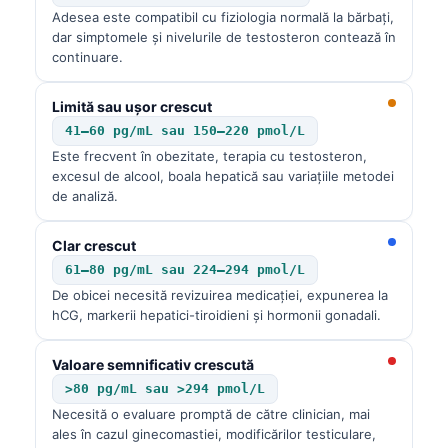
Adesea este compatibil cu fiziologia normală la bărbați,
dar simptomele și nivelurile de testosteron contează în
continuare.
Limită sau ușor crescut
41–60 pg/mL sau 150–220 pmol/L
Este frecvent în obezitate, terapia cu testosteron,
excesul de alcool, boala hepatică sau variațiile metodei
de analiză.
Clar crescut
61–80 pg/mL sau 224–294 pmol/L
De obicei necesită revizuirea medicației, expunerea la
hCG, markerii hepatici-tiroidieni și hormonii gonadali.
Valoare semnificativ crescută
>80 pg/mL sau >294 pmol/L
Necesită o evaluare promptă de către clinician, mai
ales în cazul ginecomastiei, modificărilor testiculare,