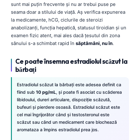
sunt mai puțin frecvente și nu ar trebui puse pe
seama doar a stilului de viață. Aș verifica expunerea
la medicamente, hCG, ciclurile de steroizi
anabolizanți, funcția hepatică, statusul tiroidian și un
examen fizic atent, mai ales dacă țesutul din zona
sânului s-a schimbat rapid în
săptămâni, nu în
.
Ce poate însemna estradiolul scăzut la
bărbați
Estradiolul scăzut la bărbați este adesea definit ca
fiind sub
10 pg/mL
, și poate fi asociat cu scăderea
libidoului, dureri articulare, dispoziție scăzută,
bufeuri și pierdere osoasă. Estradiolul scăzut este
cel mai îngrijorător când și testosteronul este
scăzut sau când un medicament care blochează
Norsk bokmål
aromataza a împins estradiolul prea jos.
Ślōnskŏ gŏdka