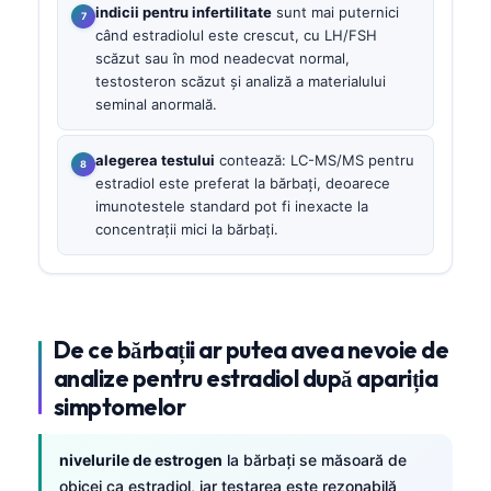
indicii pentru infertilitate
sunt mai puternici
când estradiolul este crescut, cu LH/FSH
scăzut sau în mod neadecvat normal,
testosteron scăzut și analiză a materialului
seminal anormală.
alegerea testului
contează: LC-MS/MS pentru
estradiol este preferat la bărbați, deoarece
imunotestele standard pot fi inexacte la
concentrații mici la bărbați.
De ce bărbații ar putea avea nevoie de
analize pentru estradiol după apariția
simptomelor
nivelurile de estrogen
la bărbați se măsoară de
obicei ca estradiol, iar testarea este rezonabilă