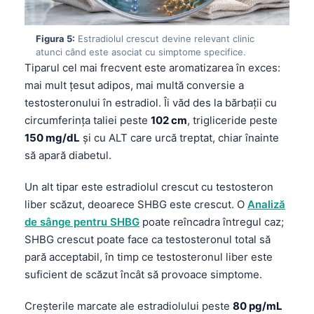
Figura 5:
Estradiolul crescut devine relevant clinic
atunci când este asociat cu simptome specifice.
Tiparul cel mai frecvent este aromatizarea în exces:
mai mult țesut adipos, mai multă conversie a
testosteronului în estradiol. Îi văd des la bărbații cu
circumferința taliei peste
102 cm
, trigliceride peste
150 mg/dL
și cu ALT care urcă treptat, chiar înainte
să apară diabetul.
Un alt tipar este estradiolul crescut cu testosteron
liber scăzut, deoarece SHBG este crescut. O
Analiză
de sânge pentru SHBG
poate reîncadra întregul caz;
SHBG crescut poate face ca testosteronul total să
pară acceptabil, în timp ce testosteronul liber este
suficient de scăzut încât să provoace simptome.
Creșterile marcate ale estradiolului peste
80 pg/mL