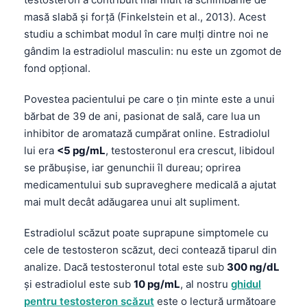
Gàidhlig
masă slabă și forță (Finkelstein et al., 2013). Acest
Euskara
studiu a schimbat modul în care mulți dintre noi ne
Македонски јазик
gândim la estradiolul masculin: nu este un zgomot de
fond opțional.
Latviešu valoda
Galego
Povestea pacientului pe care o țin minte este a unui
অসমীয়া
bărbat de 39 de ani, pasionat de sală, care lua un
inhibitor de aromatază cumpărat online. Estradiolul
සිංහල
lui era
<5 pg/mL
, testosteronul era crescut, libidoul
سنڌي
se prăbușise, iar genunchii îl dureau; oprirea
پښتو
medicamentului sub supraveghere medicală a ajutat
mai mult decât adăugarea unui alt supliment.
Slovenčina
Estradiolul scăzut poate suprapune simptomele cu
cele de testosteron scăzut, deci contează tiparul din
Hrvatski
analize. Dacă testosteronul total este sub
300 ng/dL
Suomi
și estradiolul este sub
10 pg/mL
, al nostru
ghidul
Қазақ тілі
pentru testosteron scăzut
este o lectură următoare