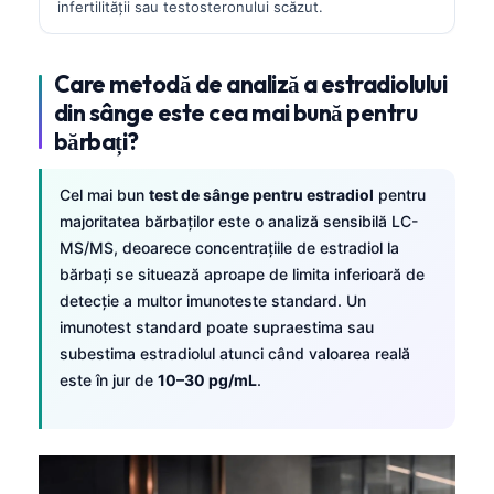
infertilității sau testosteronului scăzut.
Care metodă de analiză a estradiolului
din sânge este cea mai bună pentru
bărbați?
Cel mai bun
test de sânge pentru estradiol
pentru
majoritatea bărbaților este o analiză sensibilă LC-
MS/MS, deoarece concentrațiile de estradiol la
bărbați se situează aproape de limita inferioară de
detecție a multor imunoteste standard. Un
imunotest standard poate supraestima sau
subestima estradiolul atunci când valoarea reală
este în jur de
10–30 pg/mL
.