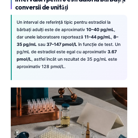
conversii de unități
Un interval de referință tipic pentru estradiol la
bărbați adulți este de aproximativ
10–40 pg/mL
,
dar unele laboratoare raportează
11–44 pg/mL
,
8–
35 pg/mL
sau
37–147 pmol/L
în funcție de test. Un
pg/mL de estradiol este egal cu aproximativ
3.67
pmol/L
, astfel încât un rezultat de 35 pg/mL este
aproximativ 128 pmol/L.