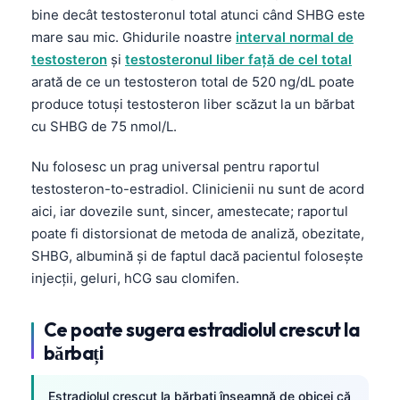
bine decât testosteronul total atunci când SHBG este
mare sau mic. Ghidurile noastre
interval normal de
testosteron
şi
testosteronul liber față de cel total
arată de ce un testosteron total de 520 ng/dL poate
produce totuși testosteron liber scăzut la un bărbat
cu SHBG de 75 nmol/L.
Nu folosesc un prag universal pentru raportul
testosteron-to-estradiol. Clinicienii nu sunt de acord
aici, iar dovezile sunt, sincer, amestecate; raportul
poate fi distorsionat de metoda de analiză, obezitate,
SHBG, albumină și de faptul dacă pacientul folosește
injecții, geluri, hCG sau clomifen.
Ce poate sugera estradiolul crescut la
bărbați
Estradiolul crescut la bărbați înseamnă de obicei că