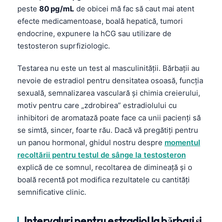
peste
80 pg/mL
de obicei mă fac să caut mai atent
efecte medicamentoase, boală hepatică, tumori
endocrine, expunere la hCG sau utilizare de
testosteron suprfiziologic.
Testarea nu este un test al masculinității. Bărbații au
nevoie de estradiol pentru densitatea osoasă, funcția
sexuală, semnalizarea vasculară și chimia creierului,
motiv pentru care „zdrobirea” estradiolului cu
inhibitori de aromatază poate face ca unii pacienți să
se simtă, sincer, foarte rău. Dacă vă pregătiți pentru
un panou hormonal, ghidul nostru despre
momentul
recoltării pentru testul de sânge la testosteron
explică de ce somnul, recoltarea de dimineață și o
boală recentă pot modifica rezultatele cu cantități
semnificative clinic.
Intervaluri pentru estradiol la bărbați și