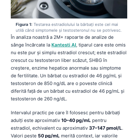
Figura 1:
Testarea estradiolului la bărbați este cel mai
utilă când simptomele și testosteronul nu se potrivesc.
În analiza noastră a 2M+ rapoarte de analize de
sânge încărcate la
Kantesti AI
, tiparul care este omis
nu este pur și simplu estradiol crescut; este estradiol
crescut cu testosteron liber scăzut, SHBG în
creștere, enzime hepatice anormale sau simptome
de fertilitate. Un bărbat cu estradiol de 46 pg/mL și
testosteron de 850 ng/dL are o poveste clinică
diferită față de un bărbat cu estradiol de 46 pg/mL și
testosteron de 260 ng/dL.
Intervalul practic pe care îl folosesc pentru bărbați
adulți este aproximativ
10–40 pg/mL
pentru
estradiol, echivalent cu aproximativ
37–147 pmol/L
.
Valori peste
50 pg/mL
merită context, iar valorile