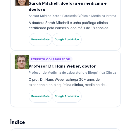
Sarah Mitchell, doutora en medicina e
doutora
Asesor Médico Xefe - Patoloxía Clínica e Medicina Interna
A doutora Sarah Mitchell é unha patóloga clínica
certificada polo consello, con máis de 18 anos de
experiencia en medicina de laboratorio e análise
diagnóstica. Ten certificacións de especialidade en
ResearchGate
Google Académico
química clínica e publicou extensamente sobre
paneis de biomarcadores e análise de laboratorio na
práctica clínica.
EXPERTO COLABORADOR
Profesor Dr. Hans Weber, doutor
Profesor de Medicina de Laboratorio e Bioquímica Clínica
O prof. Dr. Hans Weber achega 30+ anos de
experiencia en bioquímica clínica, medicina de
laboratorio e investigación de biomarcadores. Ex
presidente da Sociedade Alemá de Química Clínica,
ResearchGate
Google Académico
especialízase na análise de paneis diagnósticos, na
estandarización de biomarcadores e na medicina de
laboratorio asistida por IA.
Índice