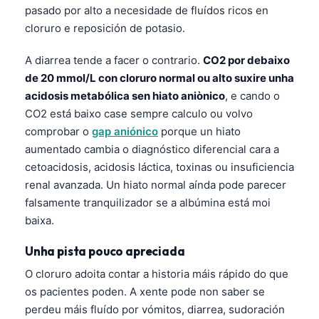
Gàidhlig
pasado por alto a necesidade de fluídos ricos en
Euskara
cloruro e reposición de potasio.
Македонски јазик
A diarrea tende a facer o contrario.
CO2 por debaixo
Latviešu valoda
de 20 mmol/L con cloruro normal ou alto suxire unha
অসমীয়া
acidosis metabólica sen hiato aniònico
, e cando o
CO2 está baixo case sempre calculo ou volvo
සිංහල
comprobar o
gap aniónico
porque un hiato
سنڌي
aumentado cambia o diagnóstico diferencial cara a
پښتو
cetoacidosis, acidosis láctica, toxinas ou insuficiencia
renal avanzada. Un hiato normal aínda pode parecer
falsamente tranquilizador se a albúmina está moi
Slovenčina
baixa.
Hrvatski
Unha pista pouco apreciada
Suomi
O cloruro adoita contar a historia máis rápido do que
Қазақ тілі
os pacientes poden. A xente pode non saber se
Català
perdeu máis fluído por vómitos, diarrea, sudoración