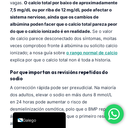
vagas.
O calcio total por baixo de aproximadamente
简体中文
7,5 mg/dL ou por riba de 12 mg/dL pode afectar o
Română
sistema nervioso, aínda que os cambios de
albúmina poden facer que o calcio total pareza peor
Türkçe
do que o calcio ionizado é en realidade.
Se o valor
Ελληνικά
de calcio parece desconectado dos síntomas, moitas
Português
veces comproboo fronte á albúmina ou solicito calcio
ionizado; a nosa guía sobre
o rango normal de calcio
Español
explica por que o calcio total non é toda a historia.
Italiano
Por que importan as revisións repetidas do
עִבְרִית
sodio
Français
A corrección rápida pode ser prexudicial. Na maioría
العربية
dos adultos, elevar o sodio en máis duns 8 mmol/L
Deutsch
en 24 horas pode aumentar o risco de
desmielinización osmótica, polo que o BMP repetido
English
ás veces é máis importante que o primeiro resultado
Galego
alarmante.