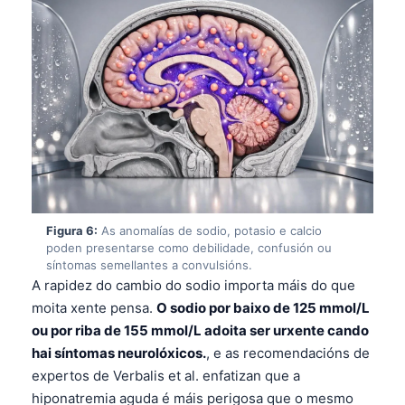
తెలుగు
मराठी
اردو
বাংলা
Shqip
Magyar
Slovenščina
Figura 6:
As anomalías de sodio, potasio e calcio
한국어
poden presentarse como debilidade, confusión ou
Polski
síntomas semellantes a convulsións.
A rapidez do cambio do sodio importa máis do que
Lietuvių kalba
moita xente pensa.
O sodio por baixo de 125 mmol/L
Русский
ou por riba de 155 mmol/L adoita ser urxente cando
hai síntomas neurolóxicos.
, e as recomendacións de
ქართული
expertos de Verbalis et al. enfatizan que a
Čeština
hiponatremia aguda é máis perigosa que o mesmo