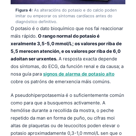
Figura 4:
As alteracións do potasio e do calcio poden
imitar ou empeorar os síntomas cardíacos antes do
diagnóstico definitivo.
O potasio é o dato bioquímico que nos fai reaccionar
máis rápido.
O rango normal do potasio é
xeralmente 3,5-5,0 mmol/L; os valores por riba de
5,5 merecen atención, e os valores por riba de 6,0
adoitan ser urxentes.
A resposta exacta depende
dos síntomas, do ECG, da función renal e da causa; a
nosa guía para
signos de alarma de potasio alto
cobre os patróns de emerxencia máis comúns.
A pseudohiperpotasemia é o suficientemente común
como para que a busquemos activamente. A
hemólise durante a recollida da mostra, o peche
repetido da man en forma de puño, ou cifras moi
altas de plaquetas ou de leucocitos poden elevar o
potasio aproximadamente 0,3-1,0 mmol/L sen que o