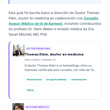
Esta guía foi escrita baixo a dirección de
Doutor Thomas
Klein, doutor en medicina
en colaboración coa
Consello
Asesor Médico de IA de Kantesti
, incluíndo contribucións
do profesor Dr. Hans Weber e revisión médica da Dra.
Sarah Mitchell, MD, PhD.
AUTOR PRINCIPAL
Thomas Klein, doutor en medicina
Xefe médico, Kantesti AI
O doutor Thomas Klein é un hematólogo clínico e
internista certificado polo consello, con máis de 15
anos de experiencia en medicina de laboratorio e
análise clínica asistida por IA. Como director médico
ResearchGate
Google Académico
Academia.edu
en Kantesti AI, proporciona supervisión clínica sobre
a exactitude médica da rede neuronal propietaria. O
ORCID
doutor Klein publicou extensamente sobre a
interpretación de biomarcadores e diagnósticos de
laboratorio en temas de medicina de laboratorio.
REVISOR MÉDICO