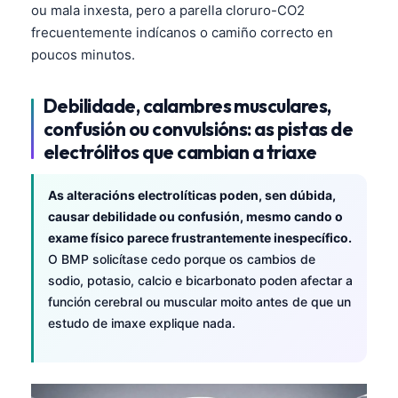
ou mala inxesta, pero a parella cloruro-CO2
O‘zbekcha
frecuentemente indícanos o camiño correcto en
Українська
poucos minutos.
አማርኛ
Kiswahili
Debilidade, calambres musculares,
confusión ou convulsións: as pistas de
ភាសាខ្មែរ
electrólitos que cambian a triaxe
ဗမာစာ
ไทย
As alteracións electrolíticas poden, sen dúbida,
causar debilidade ou confusión, mesmo cando o
Tagalog
exame físico parece frustrantemente inespecífico.
Tiếng Việt
O BMP solicítase cedo porque os cambios de
Bahasa Melayu
sodio, potasio, calcio e bicarbonato poden afectar a
función cerebral ou muscular moito antes de que un
മലയാളം
estudo de imaxe explique nada.
ಕನ್ನಡ
ગુજરાતી
தமிழ்