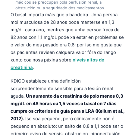
médicos se preocupan pola perfusión renal, a
obstrución ou a seguridade dos medicamentos.
O basal importa máis que a bandeira. Unha persoa
moi musculosa de 28 anos pode manterse en 1,3
mg/dL cada ano, mentres que unha persoa fraca de
82 anos con 1,1 mg/dL pode xa estar en problemas se
o valor do mes pasado era 0,6; por iso me gusta que
os pacientes revisen calquera valor fóra do rango
xunto coa nosa páxina sobre
niveis altos de
creatinina
.
KDIGO establece unha definición
sorprendentemente sensible para a lesión renal
aguda.
Un aumento da creatinina de polo menos 0,3
mg/dL en 48 horas ou 1,5 veces o basal en 7 días
cumpre os criterios de guía para a LRA (Kellum et al.,
2012).
Iso soa pequeno, pero clinicamente non é
pequeno en absoluto: un salto de 0,8 a 1,1 pode ser o
primeiro aviso de sepsis, obstrución, hipoperfusión