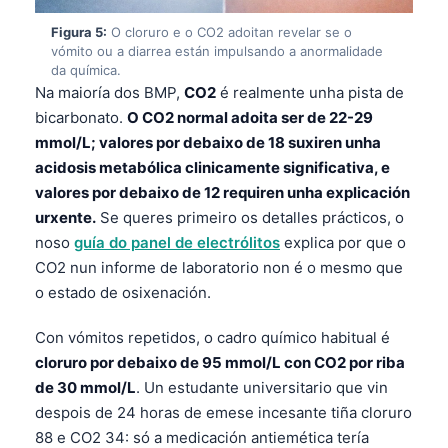
Frysk
Figura 5:
O cloruro e o CO2 adoitan revelar se o
vómito ou a diarrea están impulsando a anormalidade
Esperanto
da química.
Беларуская мова
Na maioría dos BMP,
CO2
é realmente unha pista de
bicarbonato.
O CO2 normal adoita ser de 22-29
Татар теле
mmol/L; valores por debaixo de 18 suxiren unha
Кыргызча
acidosis metabólica clinicamente significativa, e
ئۇيغۇرچە
valores por debaixo de 12 requiren unha explicación
urxente.
Se queres primeiro os detalles prácticos, o
Cebuano
noso
guía do panel de electrólitos
explica por que o
Basa Jawa
CO2 nun informe de laboratorio non é o mesmo que
ພາສາລາວ
o estado de osixenación.
Монгол
Con vómitos repetidos, o cadro químico habitual é
Afrikaans
cloruro por debaixo de 95 mmol/L con CO2 por riba
العربية المغربية
de 30 mmol/L
. Un estudante universitario que vin
despois de 24 horas de emese incesante tiña cloruro
Occitan
88 e CO2 34: só a medicación antiemética tería