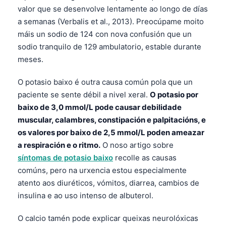
日本語
valor que se desenvolve lentamente ao longo de días
a semanas (Verbalis et al., 2013). Preocúpame moito
Eesti
máis un sodio de 124 con nova confusión que un
Azərbaycan dili
sodio tranquilo de 129 ambulatorio, estable durante
Bosanski
meses.
Svenska
O potasio baixo é outra causa común pola que un
Српски језик
paciente se sente débil a nivel xeral.
O potasio por
Íslenska
baixo de 3,0 mmol/L pode causar debilidade
muscular, calambres, constipación e palpitacións, e
Հայերեն
os valores por baixo de 2,5 mmol/L poden ameazar
Bahasa Indonesia
a respiración e o ritmo.
O noso artigo sobre
हिन्दी
síntomas de potasio baixo
recolle as causas
comúns, pero na urxencia estou especialmente
Nederlands
atento aos diuréticos, vómitos, diarrea, cambios de
Dansk
insulina e ao uso intenso de albuterol.
Български
O calcio tamén pode explicar queixas neurolóxicas
فارسی