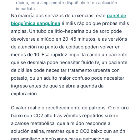
rápido, está amplamente dispoñible e ten aplicación
inmediata.
Na maioría dos servizos de urxencias, este
panel de
bioquímica sanguínea
é máis rápido que probas máis
amplas. Un tubo de lítio-heparina ou de soro pode
devolverse a miúdo en 20-45 minutos, e as versións
de atención no punto de coidado poden volver en
menos de 10. Esa rapidez importa cando un paciente
que se desmaia pode necesitar fluído IV, un paciente
de diálise pode necesitar tratamento urxente con
potasio, ou un adulto maior confuso pode necesitar
ingreso antes de que se abra a quenda da
exploración.
O valor real é o recoñecemento de patróns. O cloruro
baixo con CO2 alto tras vómitos repetidos suxire
alcalose metabólica, que a miúdo responde a
solución salina, mentres que o CO2 baixo cun anión
gap ampliado empúxanos cara a cetoacidose,