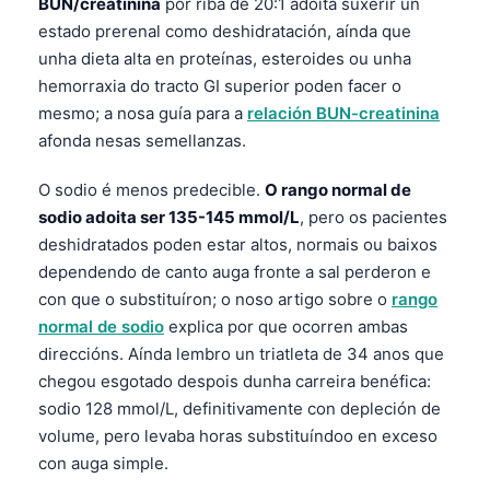
BUN/creatinina
por riba de 20:1 adoita suxerir un
estado prerenal como deshidratación, aínda que
unha dieta alta en proteínas, esteroides ou unha
hemorraxia do tracto GI superior poden facer o
mesmo; a nosa guía para a
relación BUN-creatinina
afonda nesas semellanzas.
O sodio é menos predecible.
O rango normal de
sodio adoita ser 135-145 mmol/L
, pero os pacientes
deshidratados poden estar altos, normais ou baixos
dependendo de canto auga fronte a sal perderon e
con que o substituíron; o noso artigo sobre o
rango
normal de sodio
explica por que ocorren ambas
direccións. Aínda lembro un triatleta de 34 anos que
chegou esgotado despois dunha carreira benéfica:
sodio 128 mmol/L, definitivamente con depleción de
volume, pero levaba horas substituíndoo en exceso
con auga simple.