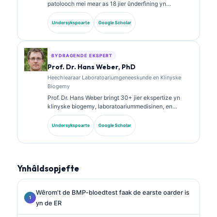
patolooch mei mear as 18 jier ûnderfining yn
laboratoariummedisinen en diagnostyske analyse. Se
hat spesjalistyske sertifikaasjes yn klinyske
Undersykspoarte
Google Scholar
skiekunde en hat wiidweidich publisearre oer
biomarkerpanielen en laboratoariumanalyse yn de
klinyske praktyk.
BYDRAGENDE EKSPERT
Prof. Dr. Hans Weber, PhD
Heechlearaar Laboratoariumgeneeskunde en Klinyske
Biogemy
Prof. Dr. Hans Weber bringt 30+ jier ekspertize yn
klinyske biogemy, laboratoariummedisinen, en
biomarkerûndersyk. Eardere presidint fan de Dútske
Genoatskip foar Klinyske Skiekunde, hy
Undersykspoarte
Google Scholar
spesjalisearret him yn analyse fan diagnostyske
panielen, standerdisearring fan biomerkers, en AI-
oandreaune laboratoariummedisinen.
Ynhâldsopjefte
Wêrom’t de BMP-bloedtest faak de earste oarder is
yn de ER