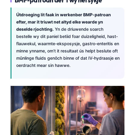
Útdroeging lit faak in werkenber BMP-patroan
efter, mar it triuwt net altyd elke wearde yn
deselde rjochting.
Yn de driuwende soarch
bestelle wy dit paniel betiid foar duizeligheid, hast-
flauwekul, waarmte-eksposysje, gastro-enteritis en
minne ynname, om’t it resultaat ús helpt beslute oft
mûnlinge fluids genôch binne of dat IV-hydraasje en
oerdracht mear sin hawwe.