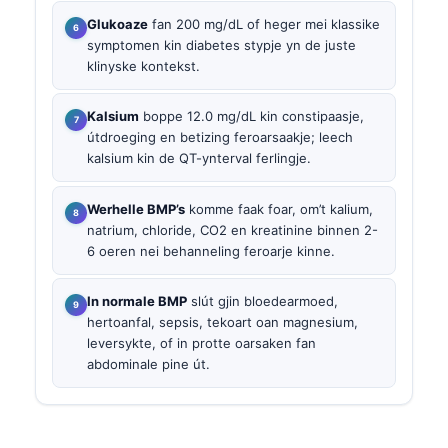
Glukoaze
fan 200 mg/dL of heger mei klassike
symptomen kin diabetes stypje yn de juste
klinyske kontekst.
Kalsium
boppe 12.0 mg/dL kin constipaasje,
útdroeging en betizing feroarsaakje; leech
kalsium kin de QT-ynterval ferlingje.
Werhelle BMP’s
komme faak foar, om’t kalium,
natrium, chloride, CO2 en kreatinine binnen 2-
6 oeren nei behanneling feroarje kinne.
In normale BMP
slút gjin bloedearmoed,
hertoanfal, sepsis, tekoart oan magnesium,
leversykte, of in protte oarsaken fan
abdominale pine út.