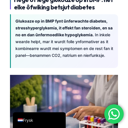
elke ôfwiking betsjut diabetes
简体中文
Română
Glukoaze op in BMP fynt ûnferwachte diabetes,
Türkçe
stresshyperglykemia, it effekt fan steroïden, en sa
no en dan ûnfermoedlike hypoglykemia.
In inkele
Ελληνικά
wearde helpt, mar it wurdt folle ynformativer as it
Português
kombinearre wurdt mei symptomen en de rest fan it
Español
panel—benammen CO2, natrium en nierfunksje.
Italiano
עִבְרִית
Français
العربية
Deutsch
English
Frysk