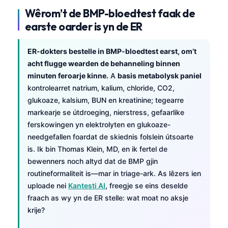
Wêrom’t de BMP-bloedtest faak de
earste oarder is yn de ER
ER-dokters bestelle in BMP-bloedtest earst, om’t
acht flugge wearden de behanneling binnen
minuten feroarje kinne.
A
basis metabolysk paniel
kontrolearret natrium, kalium, chloride, CO2,
glukoaze, kalsium, BUN en kreatinine; tegearre
markearje se útdroeging, nierstress, gefaarlike
ferskowingen yn elektrolyten en glukoaze-
needgefallen foardat de skiednis folslein útsoarte
is. Ik bin Thomas Klein, MD, en ik fertel de
bewenners noch altyd dat de BMP gjin
routineformaliteit is—mar in triage-ark. As lêzers ien
uploade nei
Kantesti AI
, freegje se eins deselde
fraach as wy yn de ER stelle: wat moat no aksje
krije?