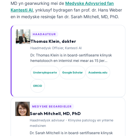
MD
yn gearwurking mei de
Medyske Advysried fan
Kantesti AI
, ynklusyf bydragen fan prof. dr. Hans Weber
en in medyske resinsje fan dr. Sarah Mitchell, MD, PhD.
HAADAUTEUR
Thomas Klein, dokter
Haadmedysk Offisier, Kantesti AI
Dr. Thomas Klein is in board-sertifisearre klinysk
hematolooch en internist mei mear as 15 jier
ûnderfining yn laboratoariummedisinen en AI-
oandreaune klinyske analyze. As Chief Medical
Undersykspoarte
Google Scholar
Academia.edu
Officer by Kantesti AI jout hy klinysk tafersjoch op de
medyske krektens fan it proprietêre neurale netwurk.
ORCID
Dr. Klein hat wiidweidich publisearre oer
ynterpretaasje fan biomarkers en
laboratoariumdiagnostyk oer ûnderwerpen yn de
laboratoariummedisinen.
MEDYSKE BEOARDIELER
Sarah Mitchell, MD, PhD
Haadmedysk adviseur - Klinyske patology en ynterne
medisinen
Dr. Sarah Mitchell is in board-sertifisearre klinysk