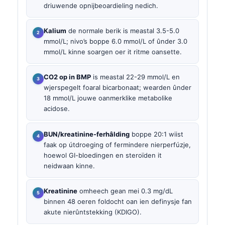
driuwende opnijbeoardieling nedich.
Kalium
de normale berik is meastal 3.5-5.0
mmol/L; nivo’s boppe 6.0 mmol/L of ûnder 3.0
mmol/L kinne soargen oer it ritme oansette.
CO2 op in BMP
is meastal 22-29 mmol/L en
wjerspegelt foaral bicarbonaat; wearden ûnder
18 mmol/L jouwe oanmerklike metabolike
acidose.
BUN/kreatinine-ferhâlding
boppe 20:1 wiist
faak op útdroeging of fermindere nierperfúzje,
hoewol GI-bloedingen en steroïden it
neidwaan kinne.
Kreatinine
omheech gean mei 0.3 mg/dL
binnen 48 oeren foldocht oan ien definysje fan
akute nierûntstekking (KDIGO).