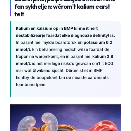
fan sykheljen: wêrom’t kalium earst
telt
Kalium en kalsium op in BMP kinne it hert
destabilizearje foardat elke diagnoaze definityf is.
In pasjint mei mylde boarstdruk en
potassium 6.2
mmol/L
kin behanneling nedich wêze foardat de
troponine weromkomt, en in pasjint mei
kalium 2.8
mmol/L
is net mei lege risiko’s gewoan om’t it ECG
mar wat ôfwikend sjocht. Dêrom stiet in BMP
tichtby de boppekant fan de measte oardersets
foar boarstpine.