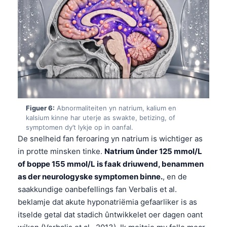
O‘zbekcha
Українська
አማርኛ
Kiswahili
ភាសាខ្មែរ
ဗမာစာ
ไทย
Figuer 6:
Abnormaliteiten yn natrium, kalium en
kalsium kinne har uterje as swakte, betizing, of
Tagalog
symptomen dy’t lykje op in oanfal.
De snelheid fan feroaring yn natrium is wichtiger as
Tiếng Việt
in protte minsken tinke.
Natrium ûnder 125 mmol/L
Bahasa Melayu
of boppe 155 mmol/L is faak driuwend, benammen
മലയാളം
as der neurologyske symptomen binne.
, en de
saakkundige oanbefellings fan Verbalis et al.
ಕನ್ನಡ
beklamje dat akute hyponatriëmia gefaarliker is as
ગુજરાતી
itselde getal dat stadich ûntwikkelet oer dagen oant
தமிழ்