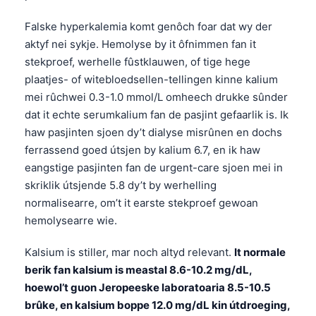
Falske hyperkalemia komt genôch foar dat wy der
aktyf nei sykje. Hemolyse by it ôfnimmen fan it
stekproef, werhelle fûstklauwen, of tige hege
plaatjes- of witebloedsellen-tellingen kinne kalium
mei rûchwei 0.3-1.0 mmol/L omheech drukke sûnder
dat it echte serumkalium fan de pasjint gefaarlik is. Ik
haw pasjinten sjoen dy’t dialyse misrûnen en dochs
ferrassend goed útsjen by kalium 6.7, en ik haw
eangstige pasjinten fan de urgent-care sjoen mei in
skriklik útsjende 5.8 dy’t by werhelling
normalisearre, om’t it earste stekproef gewoan
hemolysearre wie.
Kalsium is stiller, mar noch altyd relevant.
It normale
berik fan kalsium is meastal 8.6-10.2 mg/dL,
hoewol’t guon Jeropeeske laboratoaria 8.5-10.5
brûke, en kalsium boppe 12.0 mg/dL kin útdroeging,