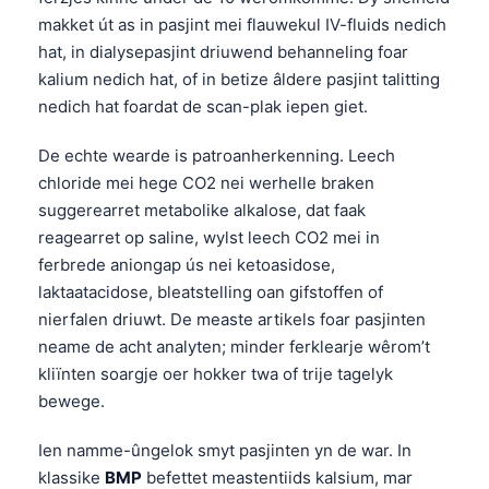
makket út as in pasjint mei flauwekul IV-fluids nedich
hat, in dialysepasjint driuwend behanneling foar
kalium nedich hat, of in betize âldere pasjint talitting
nedich hat foardat de scan-plak iepen giet.
De echte wearde is patroanherkenning. Leech
chloride mei hege CO2 nei werhelle braken
suggerearret metabolike alkalose, dat faak
reagearret op saline, wylst leech CO2 mei in
ferbrede aniongap ús nei ketoasidose,
laktaatacidose, bleatstelling oan gifstoffen of
nierfalen driuwt. De measte artikels foar pasjinten
neame de acht analyten; minder ferklearje wêrom’t
kliïnten soargje oer hokker twa of trije tagelyk
bewege.
Ien namme-ûngelok smyt pasjinten yn de war. In
klassike
BMP
befettet meastentiids kalsium, mar