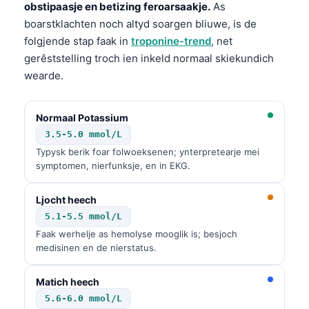
obstipaasje en betizing feroarsaakje.
As
boarstklachten noch altyd soargen bliuwe, is de
folgjende stap faak in
troponine-trend
, net
gerêststelling troch ien inkeld normaal skiekundich
wearde.
Normaal Potassium
3.5-5.0 mmol/L
Typysk berik foar folwoeksenen; ynterpretearje mei
symptomen, nierfunksje, en in EKG.
Ljocht heech
5.1-5.5 mmol/L
Faak werhelje as hemolyse mooglik is; besjoch
medisinen en de nierstatus.
Matich heech
5.6-6.0 mmol/L