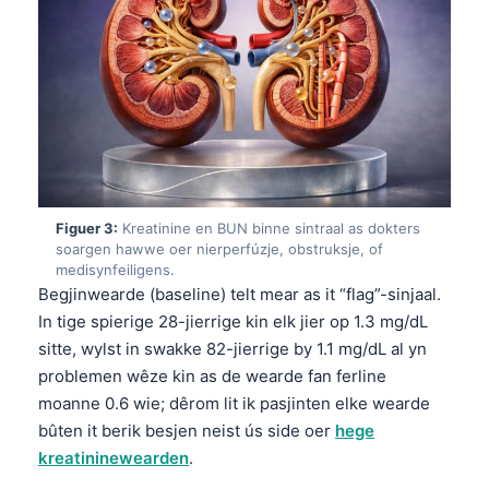
Figuer 3:
Kreatinine en BUN binne sintraal as dokters
soargen hawwe oer nierperfúzje, obstruksje, of
medisynfeiligens.
Begjinwearde (baseline) telt mear as it “flag”-sinjaal.
In tige spierige 28-jierrige kin elk jier op 1.3 mg/dL
sitte, wylst in swakke 82-jierrige by 1.1 mg/dL al yn
problemen wêze kin as de wearde fan ferline
moanne 0.6 wie; dêrom lit ik pasjinten elke wearde
bûten it berik besjen neist ús side oer
hege
kreatininewearden
.