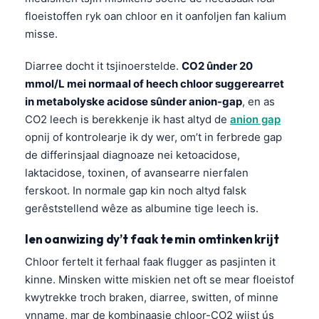
Esperanto
floeistoffen ryk oan chloor en it oanfoljen fan kalium
misse.
Беларуская мова
Татар теле
Diarree docht it tsjinoerstelde.
CO2 ûnder 20
mmol/L mei normaal of heech chloor suggerearret
Кыргызча
in metabolyske acidose sûnder anion-gap
, en as
ئۇيغۇرچە
CO2 leech is berekkenje ik hast altyd de
anion gap
Cebuano
opnij of kontrolearje ik dy wer, om’t in ferbrede gap
de differinsjaal diagnoaze nei ketoacidose,
Basa Jawa
laktacidose, toxinen, of avansearre nierfalen
ພາສາລາວ
ferskoot. In normale gap kin noch altyd falsk
Монгол
gerêststellend wêze as albumine tige leech is.
Afrikaans
Ien oanwizing dy’t faak te min omtinken krijt
العربية المغربية
Chloor fertelt it ferhaal faak flugger as pasjinten it
Occitan
kinne. Minsken witte miskien net oft se mear floeistof
Gàidhlig
kwytrekke troch braken, diarree, switten, of minne
ynname, mar de kombinaasje chloor-CO2 wiist ús