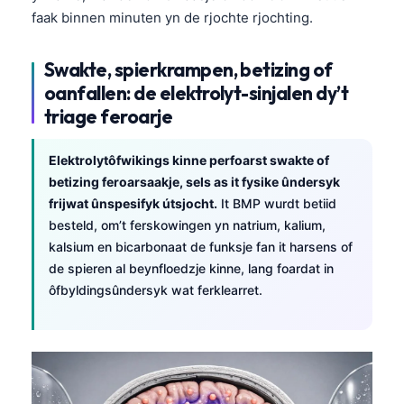
Euskara
faak binnen minuten yn de rjochte rjochting.
Македонски јазик
Latviešu valoda
Swakte, spierkrampen, betizing of
oanfallen: de elektrolyt-sinjalen dy’t
Galego
triage feroarje
অসমীয়া
සිංහල
Elektrolytôfwikings kinne perfoarst swakte of
سنڌي
betizing feroarsaakje, sels as it fysike ûndersyk
frijwat ûnspesifyk útsjocht.
It BMP wurdt betiid
پښتو
besteld, om’t ferskowingen yn natrium, kalium,
kalsium en bicarbonaat de funksje fan it harsens of
de spieren al beynfloedzje kinne, lang foardat in
Slovenčina
ôfbyldingsûndersyk wat ferklearret.
Hrvatski
Suomi
Қазақ тілі
Català