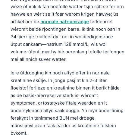
wêze ôfhinklik fan hoefolle wetter tsjin sâlt se ferlern
hawwe en wêr’t se it foar werom krigen hawwe; ús
artikel oer de
normale natriumrange
ferklearret
wêrom’t beide rjochtingen barre. Ik tink noch oan in
34-jierrige triatleet dy’t nei in woldiedigensrace
útput oankaam—natrium 128 mmol/L, wis wol
volume-útput, mar hy hie oerenlang tefolle ferfongen
mei allinnich suver wetter.
Iere útdroeging kin noch altyd efter in normale
kreatinine skûlje. In jonge pasjint kin 2-3 liter
floeistof ferlieze en kreatinine binnen it berik hâlde
as de basis-nierreserve sterk is, wêrom’t
symptomen, ortostatyske fitale wearden en it
ûndersyk noch altyd saak dogge. Yn myn ûnderfining
ferskynt in tanimmend BUN mei droege
mûnslijmvliezen faak earder as kreatinine folslein
bykomt.