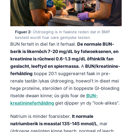
Figuer 2:
Útdroeging is in faakste reden dat in BMP
besteld wurdt foar oare gemyske testen.
BUN fertelt in diel fan it ferhaal.
De normale BUN-
berik is likernôch 7-20 mg/dL by folwoeksenen, en
kreatinine is rûchwei 0.6-1.3 mg/dL ôfhinklik fan
geslacht, leeftyd en spiermassa.
A
BUN/kreatinine-
ferhâlding
boppe 20:1 suggerearret faak in pre-
renale tastân lykas útdroeging, hoewol’t in dieet mei
hege proteïne, steroïden of in boppeste GI-bloeding
itselde dwaan kinne; ús gids foar de
BUN-
kreatinineferhâlding
giet djipper yn dy “look-alikes”.
Natrium is minder foarsisber.
It normale
natriumberik is meastal 135-145 mmol/L
, mar
útdroege pasjinten kinne heech, normaal of leech