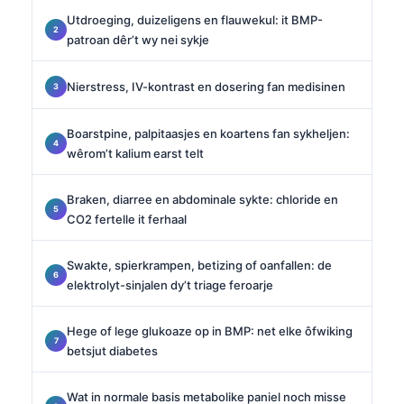
Utdroeging, duizeligens en flauwekul: it BMP-
patroan dêr’t wy nei sykje
Nierstress, IV-kontrast en dosering fan medisinen
Boarstpine, palpitaasjes en koartens fan sykheljen:
wêrom’t kalium earst telt
Braken, diarree en abdominale sykte: chloride en
CO2 fertelle it ferhaal
Swakte, spierkrampen, betizing of oanfallen: de
elektrolyt-sinjalen dy’t triage feroarje
Hege of lege glukoaze op in BMP: net elke ôfwiking
betsjut diabetes
Wat in normale basis metabolike paniel noch misse