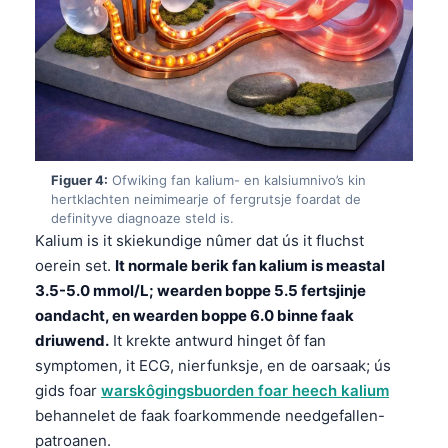
Figuer 4:
Ofwiking fan kalium- en kalsiumnivo’s kin
hertklachten neimimearje of fergrutsje foardat de
definityve diagnoaze steld is.
Kalium is it skiekundige nûmer dat ús it fluchst
oerein set.
It normale berik fan kalium is meastal
3.5-5.0 mmol/L; wearden boppe 5.5 fertsjinje
oandacht, en wearden boppe 6.0 binne faak
driuwend.
It krekte antwurd hinget ôf fan
symptomen, it ECG, nierfunksje, en de oarsaak; ús
gids foar
warskôgingsbuorden foar heech kalium
behannelet de faak foarkommende needgefallen-
patroanen.