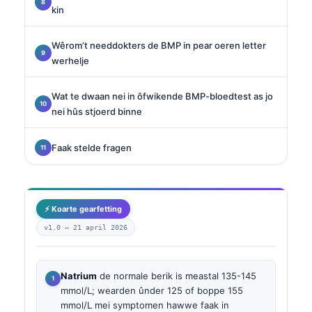
kin
Wêrom’t needdokters de BMP in pear oeren letter
werhelje
Wat te dwaan nei in ôfwikende BMP-bloedtest as jo
nei hûs stjoerd binne
Faak stelde fragen
⚡ Koarte gearfetting
v1.0 —
21 april 2026
Natrium
de normale berik is meastal 135-145
mmol/L; wearden ûnder 125 of boppe 155
mmol/L mei symptomen hawwe faak in