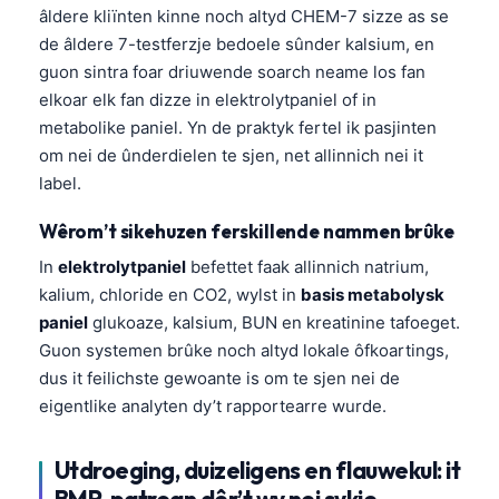
âldere kliïnten kinne noch altyd CHEM-7 sizze as se
de âldere 7-testferzje bedoele sûnder kalsium, en
guon sintra foar driuwende soarch neame los fan
elkoar elk fan dizze in elektrolytpaniel of in
metabolike paniel. Yn de praktyk fertel ik pasjinten
om nei de ûnderdielen te sjen, net allinnich nei it
label.
Wêrom’t sikehuzen ferskillende nammen brûke
In
elektrolytpaniel
befettet faak allinnich natrium,
kalium, chloride en CO2, wylst in
basis metabolysk
paniel
glukoaze, kalsium, BUN en kreatinine tafoeget.
Guon systemen brûke noch altyd lokale ôfkoartings,
dus it feilichste gewoante is om te sjen nei de
eigentlike analyten dy’t rapportearre wurde.
Utdroeging, duizeligens en flauwekul: it
BMP-patroan dêr’t wy nei sykje