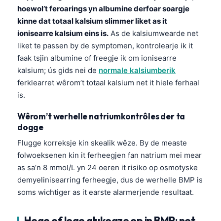
日本語
hoewol’t feroarings yn albumine derfoar soargje
kinne dat totaal kalsium slimmer liket as it
Eesti
ionisearre kalsium eins is.
As de kalsiumwearde net
Azərbaycan dili
liket te passen by de symptomen, kontrolearje ik it
Bosanski
faak tsjin albumine of freegje ik om ionisearre
kalsium; ús gids nei de
normale kalsiumberik
Svenska
ferklearret wêrom’t totaal kalsium net it hiele ferhaal
Српски језик
is.
Íslenska
Wêrom’t werhelle natriumkontrôles der ta
Հայերեն
dogge
Bahasa Indonesia
Flugge korreksje kin skealik wêze. By de measte
हिन्दी
folwoeksenen kin it ferheegjen fan natrium mei mear
as sa’n 8 mmol/L yn 24 oeren it risiko op osmotyske
Nederlands
demyelinisearring ferheegje, dus de werhelle BMP is
Dansk
soms wichtiger as it earste alarmerjende resultaat.
Български
فارسی
Hege of lege glukoaze op in BMP: net