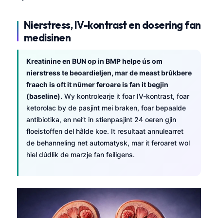
Nierstress, IV-kontrast en dosering fan
medisinen
Kreatinine en BUN op in BMP helpe ús om
nierstress te beoardieljen, mar de meast brûkbere
fraach is oft it nûmer feroare is fan it begjin
(baseline).
Wy kontrolearje it foar IV-kontrast, foar
ketorolac by de pasjint mei braken, foar bepaalde
antibiotika, en nei’t in stienpasjint 24 oeren gjin
floeistoffen del hâlde koe. It resultaat annulearret
de behanneling net automatysk, mar it feroaret wol
hiel dúdlik de marzje fan feiligens.