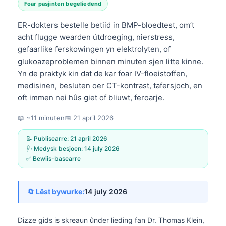
Foar pasjinten begeliedend
ER-dokters bestelle betiid in BMP-bloedtest, om’t
acht flugge wearden útdroeging, nierstress,
gefaarlike ferskowingen yn elektrolyten, of
glukoazeproblemen binnen minuten sjen litte kinne.
Yn de praktyk kin dat de kar foar IV-floeistoffen,
medisinen, besluten oer CT-kontrast, tafersjoch, en
oft immen nei hûs giet of bliuwt, feroarje.
📖 ~11 minuten
📅
21 april 2026
📝 Publisearre:
21 april 2026
🩺 Medysk besjoen:
14 july 2026
✅ Bewiis-basearre
🔄 Lêst bywurke:
14 july 2026
Dizze gids is skreaun ûnder lieding fan
Dr. Thomas Klein,