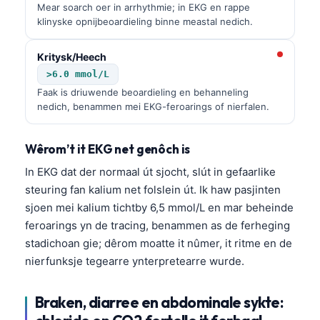
Mear soarch oer in arrhythmie; in EKG en rappe
klinyske opnijbeoardieling binne meastal nedich.
Kritysk/Heech
>6.0 mmol/L
Faak is driuwende beoardieling en behanneling
nedich, benammen mei EKG-feroarings of nierfalen.
Wêrom’t it EKG net genôch is
In EKG dat der normaal út sjocht, slút in gefaarlike
steuring fan kalium net folslein út. Ik haw pasjinten
sjoen mei kalium tichtby 6,5 mmol/L en mar beheinde
feroarings yn de tracing, benammen as de ferheging
stadichoan gie; dêrom moatte it nûmer, it ritme en de
nierfunksje tegearre ynterpretearre wurde.
Braken, diarree en abdominale sykte: