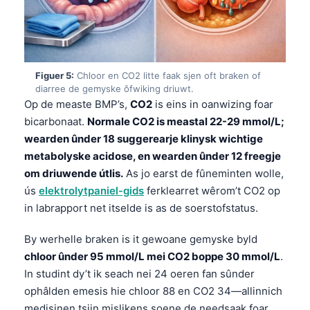
Figuer 5:
Chloor en CO2 litte faak sjen oft braken of
diarree de gemyske ôfwiking driuwt.
Op de measte BMP’s,
CO2
is eins in oanwizing foar
bicarbonaat.
Normale CO2 is meastal 22-29 mmol/L;
wearden ûnder 18 suggerearje klinysk wichtige
metabolyske acidose, en wearden ûnder 12 freegje
om driuwende útlis.
As jo earst de fûneminten wolle,
ús
elektrolytpaniel-gids
ferklearret wêrom’t CO2 op
in labrapport net itselde is as de soerstofstatus.
By werhelle braken is it gewoane gemyske byld
chloor ûnder 95 mmol/L mei CO2 boppe 30 mmol/L
.
In studint dy’t ik seach nei 24 oeren fan sûnder
Norsk bokmål
ophâlden emesis hie chloor 88 en CO2 34—allinnich
Ślōnskŏ gŏdka
medisinen tsjin mislikens soene de needsaak foar