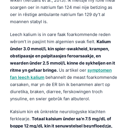
wiken (Verbalis et al., 2013). Ik meitsje my folle mear
soargen oer in natrium fan 124 mei nije betizing as
తెలుగు
oer in rêstige ambulante natrium fan 129 dy’t al
मराठी
moannen stabyl is.
اردو
Leech kalium is in oare faak foarkommende reden
বাংলা
wêrom’t in pasjint him algemien swak fielt.
Kalium
Shqip
ûnder 3.0 mmol/L kin spier-swakheid, krampen,
Magyar
obstipaasje en palpitaasjes feroarsaakje, en
wearden ûnder 2.5 mmol/L kinne de sykheljen en it
Slovenščina
ritme yn gefaar bringe.
Us artikel oer
symptomen
한국어
fan leech kalium
behannelt de meast foarkommende
Polski
oarsaken, mar yn de ER bin ik benammen alert op
diuretika, braken, diarree, ferskowingen troch
Lietuvių kalba
ynsuline, en swier gebrûk fan albuterol.
Русский
Kalsium kin ek ûnkrekte neurologyske klachten
ქართული
ferklearje.
Totaal kalsium ûnder sa’n 7.5 mg/dL of
Čeština
boppe 12 mg/dL kin it senuwstelsel beynfloedzje,