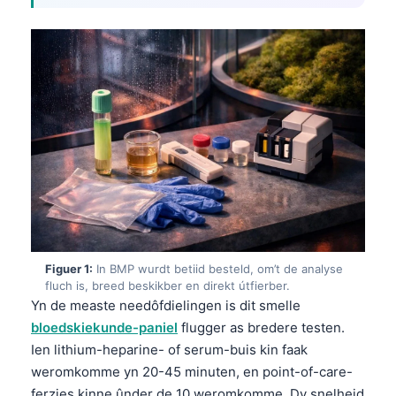
Figuer 1:
In BMP wurdt betiid besteld, om’t de analyse
fluch is, breed beskikber en direkt útfierber.
Yn de measte needôfdielingen is dit smelle
bloedskiekunde-paniel
flugger as bredere testen.
Ien lithium-heparine- of serum-buis kin faak
weromkomme yn 20-45 minuten, en point-of-care-
ferzjes kinne ûnder de 10 weromkomme. Dy snelheid