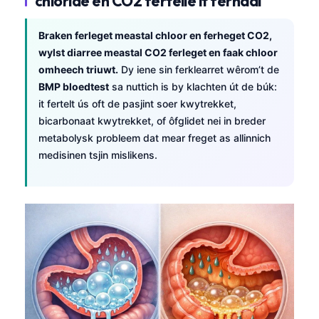
chloride en CO2 fertelle it ferhaal
Braken ferleget meastal chloor en ferheget CO2,
wylst diarree meastal CO2 ferleget en faak chloor
omheech triuwt.
Dy iene sin ferklearret wêrom’t de
BMP bloedtest
sa nuttich is by klachten út de búk:
it fertelt ús oft de pasjint soer kwytrekket,
bicarbonaat kwytrekket, of ôfglidet nei in breder
metabolysk probleem dat mear freget as allinnich
medisinen tsjin mislikens.