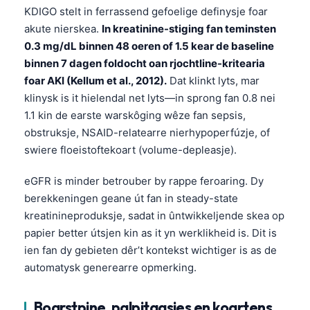
KDIGO stelt in ferrassend gefoelige definysje foar
akute nierskea.
In kreatinine-stiging fan teminsten
0.3 mg/dL binnen 48 oeren of 1.5 kear de baseline
binnen 7 dagen foldocht oan rjochtline-kritearia
foar AKI (Kellum et al., 2012).
Dat klinkt lyts, mar
klinysk is it hielendal net lyts—in sprong fan 0.8 nei
1.1 kin de earste warskôging wêze fan sepsis,
obstruksje, NSAID-relatearre nierhypoperfúzje, of
swiere floeistoftekoart (volume-depleasje).
eGFR is minder betrouber by rappe feroaring. Dy
berekkeningen geane út fan in steady-state
kreatinineproduksje, sadat in ûntwikkeljende skea op
papier better útsjen kin as it yn werklikheid is. Dit is
ien fan dy gebieten dêr’t kontekst wichtiger is as de
automatysk generearre opmerking.
Boarstpine, palpitaasjes en koartens