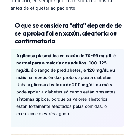
ordinario, eu sempre quero a historia da mostra
antes de etiquetar ao paciente.
O que se considera “alta” depende de
se a proba foi en xaxún, aleatoria ou
confirmatoria
A glicosa plasmática en xaxún de 70-99 mg/dL é
normal para a maioría dos adultos.
100-125
mg/dL
é o rango de prediabetes, e
126 mg/dL ou
máis
na repetición das probas apoia a diabetes.
Unha
a glicosa aleatoria de 200 mg/dL ou máis
pode apoiar a diabetes só cando están presentes
síntomas típicos, porque os valores aleatorios
están fortemente afectados polas comidas, o
exercicio e o estrés agudo.