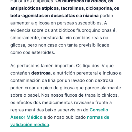
Hai outros culpables.
Os diuréticos tiazídicos, os
O‘zbekcha
antipsicóticos atípicos, tacrolimus, ciclosporina, os
Українська
beta-agonistas en doses altas e a niacina
poden
aumentar a glicosa en persoas susceptibles. A
አማርኛ
evidencia sobre os antibióticos fluoroquinolonas é,
Kiswahili
sinceramente, mesturada: vin cambios reais na
ភាសាខ្មែរ
glicosa, pero non case con tanta previsibilidade
como cos esteroides.
ဗမာစာ
ไทย
As perfusións tamén importan. Os líquidos IV que
Tagalog
conteñen
dextrosa
, a nutrición parenteral e incluso a
contaminación da liña por un lavado con dextrosa
Tiếng Việt
poden crear un pico de glicosa que parece alarmante
Bahasa Melayu
sobre o papel. Nos nosos fluxos de traballo clínicos,
മലയാളം
os efectos dos medicamentos revisanse fronte a
regras mantidas baixo supervisión do
Consello
ಕನ್ನಡ
Asesor Médico
e do noso publicado
normas de
ગુજરાતી
validación médica
.
தமிழ்