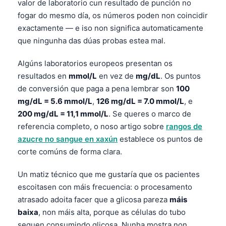
valor de laboratorio cun resultado de punción no
fogar do mesmo día, os números poden non coincidir
exactamente — e iso non significa automaticamente
que ningunha das dúas probas estea mal.
Algúns laboratorios europeos presentan os
resultados en
mmol/L
en vez de
mg/dL
. Os puntos
de conversión que paga a pena lembrar son
100
mg/dL = 5.6 mmol/L
,
126 mg/dL = 7.0 mmol/L
, e
200 mg/dL = 11,1 mmol/L
. Se queres o marco de
referencia completo, o noso artigo sobre
rangos de
azucre no sangue en xaxún
establece os puntos de
corte comúns de forma clara.
Un matiz técnico que me gustaría que os pacientes
escoitasen con máis frecuencia: o procesamento
atrasado adoita facer que a glicosa pareza
máis
baixa
, non máis alta, porque as células do tubo
seguen consumindo glicosa. Nunha mostra non