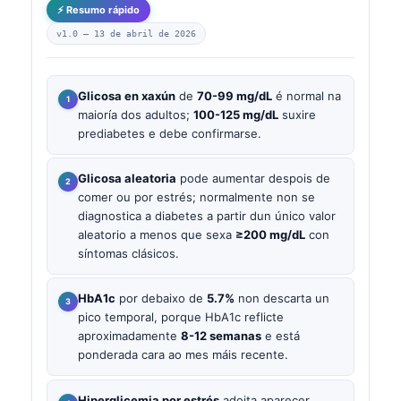
⚡ Resumo rápido
v1.0 —
13 de abril de 2026
Glicosa en xaxún
de
70-99 mg/dL
é normal na
maioría dos adultos;
100-125 mg/dL
suxire
prediabetes e debe confirmarse.
Glicosa aleatoria
pode aumentar despois de
comer ou por estrés; normalmente non se
diagnostica a diabetes a partir dun único valor
aleatorio a menos que sexa
≥200 mg/dL
con
síntomas clásicos.
HbA1c
por debaixo de
5.7%
non descarta un
pico temporal, porque HbA1c reflicte
aproximadamente
8-12 semanas
e está
ponderada cara ao mes máis recente.
Hiperglicemia por estrés
adoita aparecer