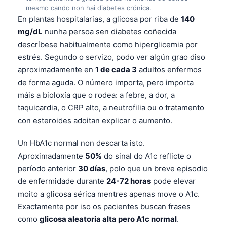
mesmo cando non hai diabetes crónica.
En plantas hospitalarias, a glicosa por riba de
140
mg/dL
nunha persoa sen diabetes coñecida
descríbese habitualmente como hiperglicemia por
estrés. Segundo o servizo, podo ver algún grao diso
aproximadamente en
1 de cada 3
adultos enfermos
de forma aguda. O número importa, pero importa
máis a bioloxía que o rodea: a febre, a dor, a
taquicardia, o CRP alto, a neutrofilia ou o tratamento
con esteroides adoitan explicar o aumento.
Un HbA1c normal non descarta isto.
Aproximadamente
50%
do sinal do A1c reflicte o
período anterior
30 días
, polo que un breve episodio
de enfermidade durante
24-72 horas
pode elevar
moito a glicosa sérica mentres apenas move o A1c.
Exactamente por iso os pacientes buscan frases
como
glicosa aleatoria alta pero A1c normal
.