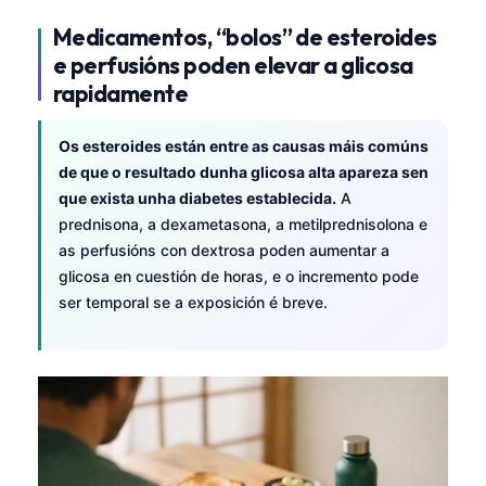
Frysk
Medicamentos, “bolos” de esteroides
Esperanto
e perfusións poden elevar a glicosa
rapidamente
Беларуская мова
Татар теле
Os esteroides están entre as causas máis comúns
Кыргызча
de que o resultado dunha glicosa alta apareza sen
que exista unha diabetes establecida.
A
ئۇيغۇرچە
prednisona, a dexametasona, a metilprednisolona e
Cebuano
as perfusións con dextrosa poden aumentar a
Basa Jawa
glicosa en cuestión de horas, e o incremento pode
ser temporal se a exposición é breve.
ພາສາລາວ
Монгол
Afrikaans
العربية المغربية
Occitan