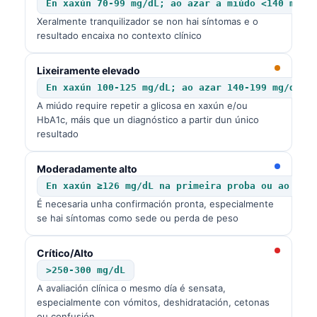
En xaxún 70-99 mg/dL; ao azar a miúdo <140 mg/d
Xeralmente tranquilizador se non hai síntomas e o
resultado encaixa no contexto clínico
Lixeiramente elevado
En xaxún 100-125 mg/dL; ao azar 140-199 mg/dL
A miúdo require repetir a glicosa en xaxún e/ou
HbA1c, máis que un diagnóstico a partir dun único
resultado
Moderadamente alto
En xaxún ≥126 mg/dL na primeira proba ou ao aza
É necesaria unha confirmación pronta, especialmente
se hai síntomas como sede ou perda de peso
Crítico/Alto
>250-300 mg/dL
A avaliación clínica o mesmo día é sensata,
especialmente con vómitos, deshidratación, cetonas
ou confusión