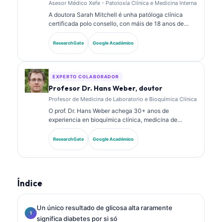
Asesor Médico Xefe - Patoloxía Clínica e Medicina Interna
A doutora Sarah Mitchell é unha patóloga clínica
certificada polo consello, con máis de 18 anos de
experiencia en medicina de laboratorio e análise
diagnóstica. Ten certificacións de especialidade en
ResearchGate
Google Académico
química clínica e publicou extensamente sobre
paneis de biomarcadores e análise de laboratorio na
práctica clínica.
EXPERTO COLABORADOR
Profesor Dr. Hans Weber, doutor
Profesor de Medicina de Laboratorio e Bioquímica Clínica
O prof. Dr. Hans Weber achega 30+ anos de
experiencia en bioquímica clínica, medicina de
laboratorio e investigación de biomarcadores. Ex
presidente da Sociedade Alemá de Química Clínica,
ResearchGate
Google Académico
especialízase na análise de paneis diagnósticos, na
estandarización de biomarcadores e na medicina de
laboratorio asistida por IA.
Índice
Un único resultado de glicosa alta raramente
significa diabetes por si só