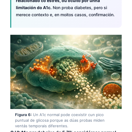
relacionado co estrés, ou oculto por unha
日本語
limitación do A1c.
Non proba diabetes, pero si
Eesti
merece contexto e, en moitos casos, confirmación.
Azərbaycan dili
Bosanski
Svenska
Српски језик
Íslenska
Հայերեն
Bahasa Indonesia
हिन्दी
Nederlands
Dansk
Figura 6:
Un A1c normal pode coexistir cun pico
Български
puntual de glicosa porque as dúas probas miden
ventás temporais diferentes.
فارسی