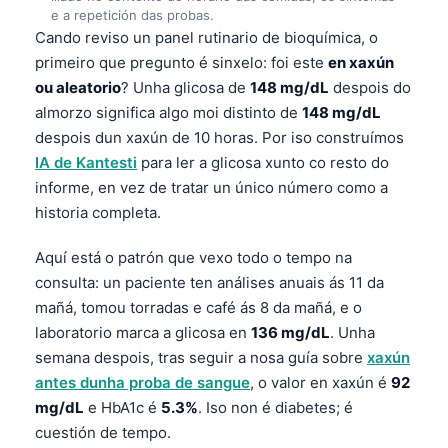
e a repetición das probas.
Cando reviso un panel rutinario de bioquímica, o
primeiro que pregunto é sinxelo: foi este
en xaxún
ou aleatorio
? Unha glicosa de
148 mg/dL
despois do
almorzo significa algo moi distinto de
148 mg/dL
despois dun xaxún de 10 horas. Por iso construímos
IA de Kantesti
para ler a glicosa xunto co resto do
informe, en vez de tratar un único número como a
historia completa.
Aquí está o patrón que vexo todo o tempo na
consulta: un paciente ten análises anuais ás 11 da
mañá, tomou torradas e café ás 8 da mañá, e o
laboratorio marca a glicosa en
136 mg/dL
. Unha
semana despois, tras seguir a nosa guía sobre
xaxún
antes dunha proba de sangue
, o valor en xaxún é
92
mg/dL
e HbA1c é
5.3%
. Iso non é diabetes; é
cuestión de tempo.