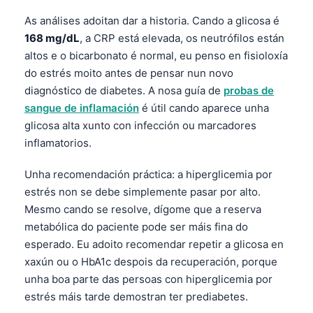
As análises adoitan dar a historia. Cando a glicosa é
168 mg/dL
, a CRP está elevada, os neutrófilos están
altos e o bicarbonato é normal, eu penso en fisioloxía
do estrés moito antes de pensar nun novo
diagnóstico de diabetes. A nosa guía de
probas de
sangue de inflamación
é útil cando aparece unha
glicosa alta xunto con infección ou marcadores
inflamatorios.
Unha recomendación práctica: a hiperglicemia por
estrés non se debe simplemente pasar por alto.
Mesmo cando se resolve, dígome que a reserva
metabólica do paciente pode ser máis fina do
esperado. Eu adoito recomendar repetir a glicosa en
xaxún ou o HbA1c despois da recuperación, porque
unha boa parte das persoas con hiperglicemia por
Norsk bokmål
estrés máis tarde demostran ter prediabetes.
Ślōnskŏ gŏdka