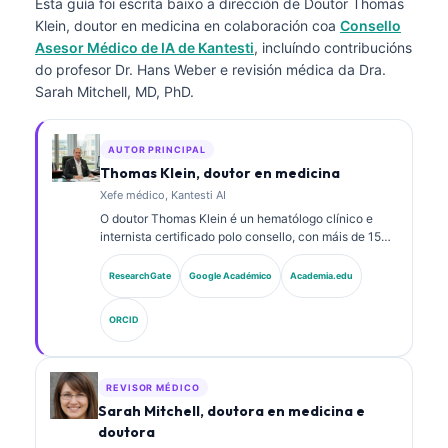
Esta guía foi escrita baixo a dirección de
Doutor Thomas
Klein, doutor en medicina
en colaboración coa
Consello
Asesor Médico de IA de Kantesti
, incluíndo contribucións
do profesor Dr. Hans Weber e revisión médica da Dra.
Sarah Mitchell, MD, PhD.
AUTOR PRINCIPAL
Thomas Klein, doutor en medicina
Xefe médico, Kantesti AI
O doutor Thomas Klein é un hematólogo clínico e
internista certificado polo consello, con máis de 15
anos de experiencia en medicina de laboratorio e
análise clínica asistida por IA. Como director médico
ResearchGate
Google Académico
Academia.edu
en Kantesti AI, proporciona supervisión clínica sobre
a exactitude médica da rede neuronal propietaria. O
ORCID
doutor Klein publicou extensamente sobre a
interpretación de biomarcadores e diagnósticos de
laboratorio en temas de medicina de laboratorio.
REVISOR MÉDICO
Sarah Mitchell, doutora en medicina e
doutora