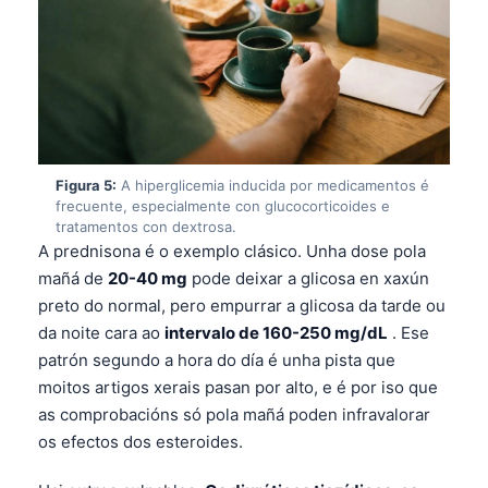
Gàidhlig
Euskara
Македонски јазик
Latviešu valoda
অসমীয়া
සිංහල
Figura 5:
A hiperglicemia inducida por medicamentos é
frecuente, especialmente con glucocorticoides e
سنڌي
tratamentos con dextrosa.
A prednisona é o exemplo clásico. Unha dose pola
پښتو
mañá de
20-40 mg
pode deixar a glicosa en xaxún
preto do normal, pero empurrar a glicosa da tarde ou
Slovenčina
da noite cara ao
intervalo de 160-250 mg/dL
. Ese
patrón segundo a hora do día é unha pista que
Hrvatski
moitos artigos xerais pasan por alto, e é por iso que
Suomi
as comprobacións só pola mañá poden infravalorar
Қазақ тілі
os efectos dos esteroides.
Català