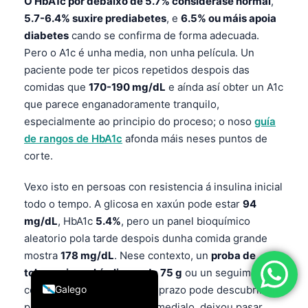
O HbA1c por debaixo de 5.7% considérase normal
,
简体中文
5.7-6.4% suxire prediabetes
, e
6.5% ou máis apoia
diabetes
cando se confirma de forma adecuada.
Română
Pero o A1c é unha media, non unha película. Un
Türkçe
paciente pode ter picos repetidos despois das
Ελληνικά
comidas que
170-190 mg/dL
e aínda así obter un A1c
que parece enganadoramente tranquilo,
Português
especialmente ao principio do proceso; o noso
guía
Español
de rangos de HbA1c
afonda máis neses puntos de
Italiano
corte.
עִבְרִית
Vexo isto en persoas con resistencia á insulina inicial
Français
todo o tempo. A glicosa en xaxún pode estar
94
mg/dL
, HbA1c
5.4%
, pero un panel bioquímico
العربية
aleatorio pola tarde despois dunha comida grande
Deutsch
mostra
178 mg/dL
. Nese contexto, un
proba de
English
tolerancia oral á glicosa de 75 g
ou un seguimento
Galego
continuo de glicosa a curto prazo pode descubrir un
problema que o A1c, ao promedialo, deixou pasar.