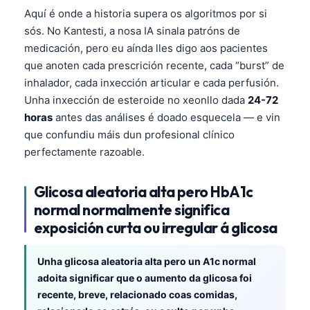
Aquí é onde a historia supera os algoritmos por si
తెలుగు
sós. No Kantesti, a nosa IA sinala patróns de
मराठी
medicación, pero eu aínda lles digo aos pacientes
que anoten cada prescrición recente, cada “burst” de
اردو
inhalador, cada inxección articular e cada perfusión.
বাংলা
Unha inxección de esteroide no xeonllo dada
24-72
Shqip
horas
antes das análises é doado esquecela — e vin
que confundiu máis dun profesional clínico
Magyar
perfectamente razoable.
Slovenščina
한국어
Glicosa aleatoria alta pero HbA1c
Polski
normal normalmente significa
exposición curta ou irregular á glicosa
Lietuvių kalba
Русский
Unha glicosa aleatoria alta pero un A1c normal
ქართული
adoita significar que o aumento da glicosa foi
Čeština
recente, breve, relacionado coas comidas,