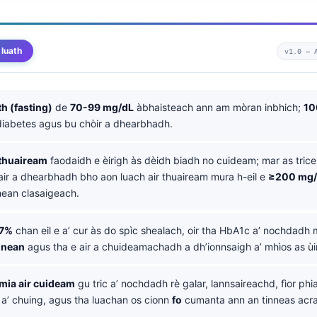
 luath
v1.0 —
th (fasting)
de
70-99 mg/dL
àbhaisteach ann am mòran inbhich;
10
iabetes agus bu chòir a dhearbhadh.
 thuaiream
faodaidh e èirigh às dèidh biadh no cuideam; mar as trice 
 air a dhearbhadh bho aon luach air thuaiream mura h-eil e
≥200 mg/
ean clasaigeach.
.7%
chan eil e a’ cur às do spìc shealach, oir tha HbA1c a’ nochdadh
inean
agus tha e air a chuideamachadh a dh’ionnsaigh a’ mhìos as ùi
mia air cuideam
gu tric a’ nochdadh rè galar, lannsaireachd, fìor phi
 a’ chuing, agus tha luachan os cionn
fo
cumanta ann an tinneas acr