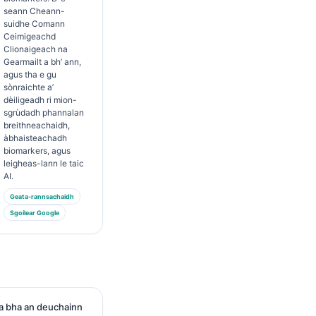
seann Cheann-
suidhe Comann
Ceimigeachd
Clionaigeach na
Gearmailt a bh’ ann,
agus tha e gu
sònraichte a’
dèiligeadh ri mion-
sgrùdadh phannalan
breithneachaidh,
àbhaisteachadh
biomarkers, agus
leigheas-lann le taic
AI.
Geata-rannsachaidh
Sgoilear Google
h a bha an deuchainn