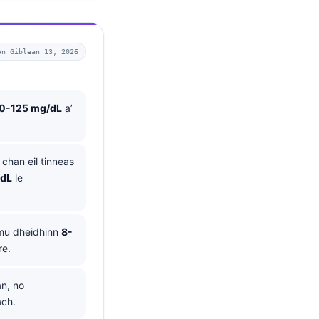
An Giblean 13, 2026
0-125 mg/dL
a’
chan eil tinneas
dL
le
 mu dheidhinn
8-
re.
an, no
ach.