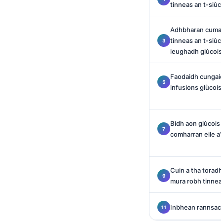
tinneas an t-siùca
O‘zbekcha
Українська
Adhbharan cumant
አማርኛ
tinneas an t-siù
leughadh glùcois
Kiswahili
ភាសាខ្មែរ
Faodaidh cungaid
infusions glùcois
ဗမာစာ
ไทย
Tagalog
Bidh aon glùcois 
comharran eile 
Tiếng Việt
Bahasa Melayu
മലയാളം
Cuin a tha torad
mura robh tinnea
ಕನ್ನಡ
ગુજરાતી
Inbhean rannsach
தமிழ்