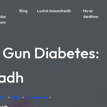
Blog
Luchd-leasachaidh
Mu ar
oba
deidhinn
inn
 Gun Diabetes:
hadh
ailt
>
Blog
>
Artaigilean
>
chadh