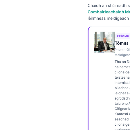
Chaidh an stiùireadh 
Frysk
Comhairleachaidh Me
Esperanto
lèirmheas meidigeach l
Беларуская мова
Татар теле
PRÌOMH
Tòmas 
Кыргызча
Prìomh Oi
ئۇيغۇرچە
Meidigeac
Tha an D
Cebuano
na hemat
clionaige
Basa Jawa
teisteana
ພາສາລາວ
internist, 
bliadhna 
Монгол
leigheas
sgrùdadh 
Afrikaans
taic bho 
Oifigear 
العربية المغربية
Kantesti A
seachad s
Occitan
clionaige
cruinnea