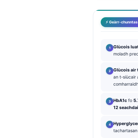
తెలుగు
मराठी
⚡ Geàrr-chunntas
اردو
বাংলা
Glùcois lua
Shqip
moladh pred
Magyar
Glùcois air
Slovenščina
an t-siùcair
한국어
comharraidh
Polski
HbA1c
fo
5
Lietuvių kalba
12 seachda
Русский
ქართული
Hyperglyce
tachartasan
Čeština