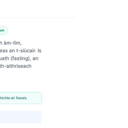
ach
dh àm-tìm,
s an t-siùcair. Is
ath (fasting), an
th-aithriseach
hichte air fianais