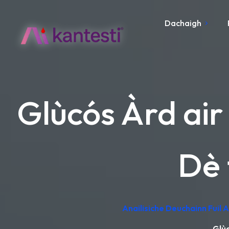
Dachaigh
Glùcós Àrd ai
Dè 
Anailisiche Deuchainn Fuil
Glùc