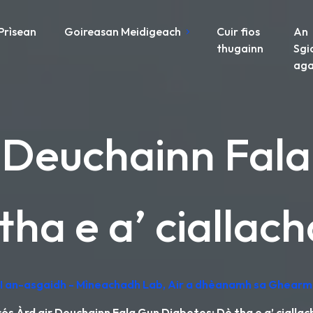
Prìsean
Goireasan Meidigeach
Cuir fios
An
thugainn
Sgi
aga
r Deuchainn Fala
tha e a’ ciallac
 AI an-asgaidh - Mìneachadh Lab, Air a dhèanamh sa Ghearm
ós Àrd air Deuchainn Fala Gun Diabetes: Dè tha e a’ cialla