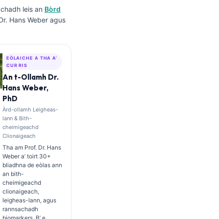
chadh leis an
Bòrd
 Dr. Hans Weber agus
EÒLAICHE A THA A’
CUR RIS
An t-Ollamh Dr.
Hans Weber,
PhD
Àrd-ollamh Leigheas-
lann & Bith-
cheimigeachd
Clionaigeach
Tha am Prof. Dr. Hans
Weber a’ toirt 30+
bliadhna de eòlas ann
an bith-
cheimigeachd
clionaigeach,
leigheas-lann, agus
rannsachadh
biomarkers. B’ e