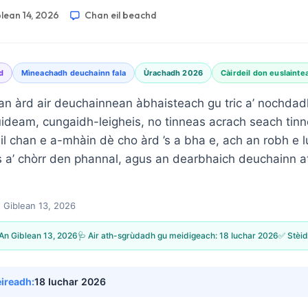
lean 14, 2026
Chan eil beachd
d
Mìneachadh deuchainn fala
Ùrachadh 2026
Càirdeil don euslainte
an àrd air deuchainnean àbhaisteach gu tric a’ nochda
deam, cungaidh-leigheis, no tinneas acrach seach tinnea
il chan e a-mhàin dè cho àrd ’s a bha e, ach an robh e lu
 ris a’ chòrr den phannal, agus an dearbhaich deuchainn a
 Giblean 13, 2026
An Giblean 13, 2026
🩺 Air ath-sgrùdadh gu meidigeach:
18 Iuchar 2026
✅ Stèid
eireadh:
18 Iuchar 2026