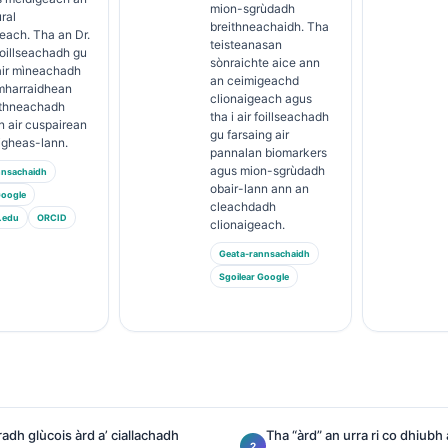
mion-sgrùdadh
ural
breithneachaidh. Tha
each. Tha an Dr.
teisteanasan
 foillseachadh gu
sònraichte aice ann
air mìneachadh
an ceimigeachd
mharraidhean
clionaigeach agus
ithneachadh
tha i air foillseachadh
n air cuspairean
gu farsaing air
igheas-lann.
pannalan biomarkers
agus mion-sgrùdadh
nnsachaidh
obair-lann ann an
Google
cleachdadh
.edu
ORCID
clionaigeach.
Geata-rannsachaidh
Sgoilear Google
adh glùcois àrd a’ ciallachadh
Tha “àrd” an urra ri co dhiub