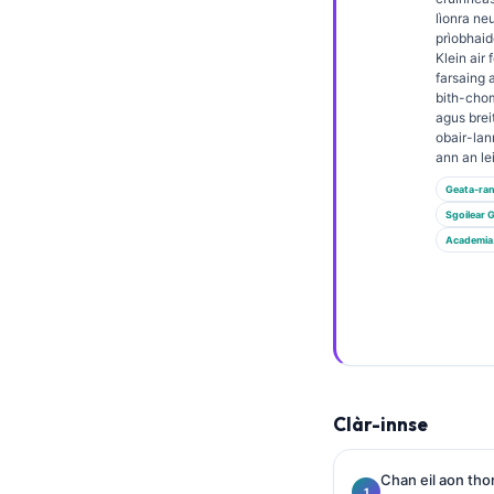
Euskara
lìonra ne
Македонски јазик
prìobhaid
Klein air
Latviešu valoda
farsaing 
bith-cho
Galego
agus bre
obair-lan
অসমীয়া
ann an le
සිංහල
Geata-ra
Sgoilear 
سنڌي
Academia
پښتو
Slovenčina
Hrvatski
Suomi
Clàr-innse
Қазақ тілі
Català
Chan eil aon thor