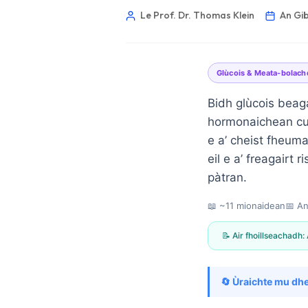
Le Prof. Dr. Thomas Klein
An Gib
Glùcois & Meata-bolach
Bidh glùcois beag
hormonaichean cui
e a’ cheist fheuma
eil e a’ freagairt
pàtran.
📖 ~11 mionaidean
📅
An
📝 Air fhoillseachadh:
Norsk bokmål
🔄 Ùraichte mu dh
Ślōnskŏ gŏdka