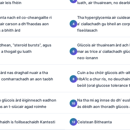
ir leis fhèin
luath, air thuaiream, no dear
a nach eil co-cheangailte ri
Tha hyperglycemia air cuideam
cair carson a dh’fhaodas aon
a’ ciallachadh gu bheil an co
 a bhith àrd
fiseòlasach
hean, “steroid bursts”, agus
Glùcois air thuaiream àrd ac
 a thogail gu luath
mar as trice a’ ciallachadh gl
neo-ionann
àrd nas draghail nuair a tha
Cuin a bu chòir glùcois ath-a
a’ comharrachadh an aon taobh
HbA1c a chur ris, no deuchain
beòil (oral glucose tolerance
h glùcois àrd èiginneach eadhon
Na tha mi ag innse do dh’ eus
s an t-siùcair agad roimhe
às dèidh aon thoradh glùcois à
aidh is foillseachaidh Kantesti
Ceistean Bitheanta