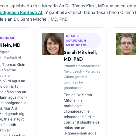
seo a sgrìobhadh fo stiùireadh
An Dr. Tòmas Klein, MD
ann an co-obra
idigeach Kantesti AI
, a’ gabhail a-steach tabhartasan bhon Ollamh
eis an Dr. Sarah Mitchell, MD, PhD.
NEACH-
 ÙGHDAR
SGRÙDAIDH
Klein, MD
MEIDIGEACH
Sarah Mitchell,
figear
h, Kantesti AI
MD, PhD
r. Thomas Klein
Prìomh Chomhairliche
-eòlaiche
Meidigeach - Paiteòlas
ach le
Clionaigeach &
s bùird agus na
Leigheas In-
le còrr is 15
ghabhalach
de eòlas ann an
Tha an Dr. Sarah
-lann agus mion-
Mitchell na
clionaigeach le
pathologist
AI. Mar Àrd
clionaigeach le
Meidigeach aig
teisteanas bùird le
I, tha e a’ toirt
còrr is 18 bliadhna de
tiùireadh
eòlas ann an
ach air
leigheas-lann agus
s meidigeach an