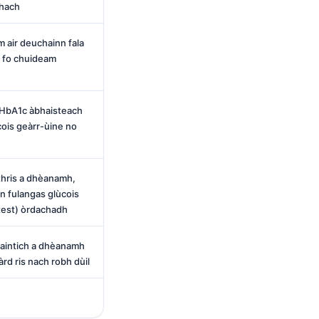
bhach
 air deuchainn fala
rp fo chuideam
h HbA1c àbhaisteach
ùcois geàrr-ùine no
ithris a dhèanamh,
n fulangas glùcois
 test) òrdachadh
laintich a dhèanamh
rd ris nach robh dùil