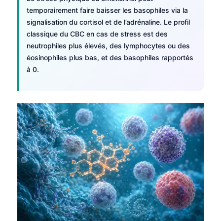
Frysk
temporairement faire baisser les basophiles via la
signalisation du cortisol et de l’adrénaline. Le profil
Esperanto
classique du CBC en cas de stress est des
Беларуская мова
neutrophiles plus élevés, des lymphocytes ou des
éosinophiles plus bas, et des basophiles rapportés
Татар теле
à 0.
Кыргызча
ئۇيغۇرچە
Cebuano
Basa Jawa
ພາສາລາວ
Монгол
Afrikaans
العربية المغربية
Occitan