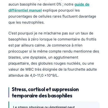
aucun basophile ne devient 0% ; notre
guide de
différentiel manuel
explique pourquoi les
pourcentages de cellules rares fluctuent davantage
que les neutrophiles.
C’est pourquoi je ne m’acharne pas sur un taux de
basophiles à zéro lorsque le commentaire du frottis
est par ailleurs calme. Je commence à m’en
préoccuper si le même compte rendu mentionne des
blastes, une dysplasie, un agglutinement
plaquettaire, des globules rouges nucléés, ou une
valeur de WBC très éloignée de la fourchette adulte
attendue de 4,0–11,0 x10^9/L.
Stress, cortisol et suppression
temporaire des basophiles
Norsk bokmål
Ślōnskŏ gŏdka
Le stress physique ou émotionnel peut