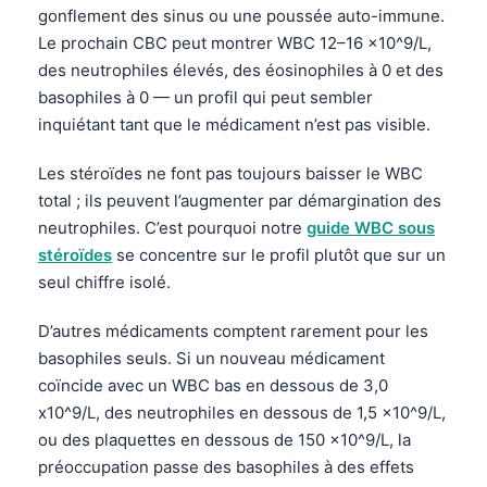
Čeština
gonflement des sinus ou une poussée auto-immune.
Le prochain CBC peut montrer WBC 12–16 x10^9/L,
日本語
des neutrophiles élevés, des éosinophiles à 0 et des
Eesti
basophiles à 0 — un profil qui peut sembler
Azərbaycan dili
inquiétant tant que le médicament n’est pas visible.
Bosanski
Les stéroïdes ne font pas toujours baisser le WBC
Svenska
total ; ils peuvent l’augmenter par démargination des
Српски језик
neutrophiles. C’est pourquoi notre
guide WBC sous
stéroïdes
se concentre sur le profil plutôt que sur un
Íslenska
seul chiffre isolé.
Հայերեն
D’autres médicaments comptent rarement pour les
Bahasa Indonesia
basophiles seuls. Si un nouveau médicament
हिन्दी
coïncide avec un WBC bas en dessous de 3,0
Nederlands
x10^9/L, des neutrophiles en dessous de 1,5 x10^9/L,
ou des plaquettes en dessous de 150 x10^9/L, la
Dansk
préoccupation passe des basophiles à des effets
Български