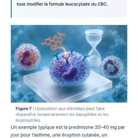
tous modifier la formule leucocytaire du CBC.
தமிழ்
తెలుగు
मराठी
اردو
বাংলা
Shqip
Magyar
Slovenščina
한국어
Polski
Figure 7 :
L’exposition aux stéroïdes peut faire
Lietuvių kalba
disparaître temporairement les basophiles et les
éosinophiles.
Русский
Un exemple typique est la prednisone 20–40 mg par
ქართული
jour pour l’asthme, une éruption cutanée, un