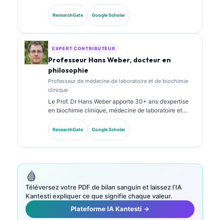
en médecine de laboratoire et en analyse
diagnostique. Elle détient des certifications
ResearchGate
Google Scholar
spécialisées en chimie clinique et a publié de
nombreux travaux sur des panels de biomarqueurs et
l’analyse de laboratoire en pratique clinique.
EXPERT CONTRIBUTEUR
Professeur Hans Weber, docteur en
philosophie
Professeur de médecine de laboratoire et de biochimie
clinique
Le Prof. Dr Hans Weber apporte 30+ ans d’expertise
en biochimie clinique, médecine de laboratoire et
recherche sur les biomarqueurs. Ancien président de
la Société allemande de chimie clinique, il se
ResearchGate
Google Scholar
spécialise dans l’analyse des panels diagnostiques, la
standardisation des biomarqueurs et la médecine de
laboratoire assistée par IA.
🩸
Téléversez votre PDF de bilan sanguin et laissez l’IA
Kantesti expliquer ce que signifie chaque valeur.
Plateforme IA Kantesti →