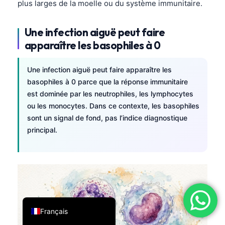
plus larges de la moelle ou du système immunitaire.
فارسی
简体中文
Une infection aiguë peut faire
apparaître les basophiles à 0
Română
Türkçe
Une infection aiguë peut faire apparaître les
Ελληνικά
basophiles à 0 parce que la réponse immunitaire
est dominée par les neutrophiles, les lymphocytes
Português
ou les monocytes. Dans ce contexte, les basophiles
Español
sont un signal de fond, pas l’indice diagnostique
Italiano
principal.
עִבְרִית
العربية
Deutsch
English
Français