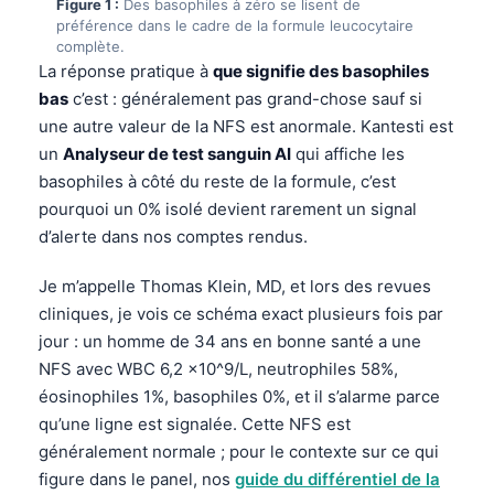
Figure 1 :
Des basophiles à zéro se lisent de
préférence dans le cadre de la formule leucocytaire
complète.
La réponse pratique à
que signifie des basophiles
bas
c’est : généralement pas grand-chose sauf si
une autre valeur de la NFS est anormale. Kantesti est
un
Analyseur de test sanguin AI
qui affiche les
basophiles à côté du reste de la formule, c’est
pourquoi un 0% isolé devient rarement un signal
d’alerte dans nos comptes rendus.
Je m’appelle Thomas Klein, MD, et lors des revues
cliniques, je vois ce schéma exact plusieurs fois par
jour : un homme de 34 ans en bonne santé a une
NFS avec WBC 6,2 x10^9/L, neutrophiles 58%,
éosinophiles 1%, basophiles 0%, et il s’alarme parce
qu’une ligne est signalée. Cette NFS est
généralement normale ; pour le contexte sur ce qui
figure dans le panel, nos
guide du différentiel de la