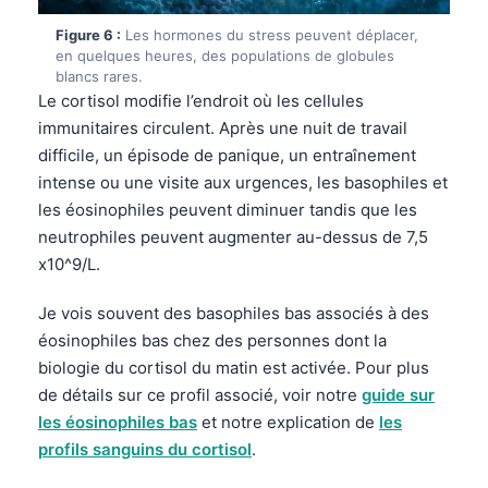
Gàidhlig
Figure 6 :
Les hormones du stress peuvent déplacer,
Euskara
en quelques heures, des populations de globules
Македонски јазик
blancs rares.
Le cortisol modifie l’endroit où les cellules
Latviešu valoda
immunitaires circulent. Après une nuit de travail
Galego
difficile, un épisode de panique, un entraînement
অসমীয়া
intense ou une visite aux urgences, les basophiles et
les éosinophiles peuvent diminuer tandis que les
සිංහල
neutrophiles peuvent augmenter au-dessus de 7,5
سنڌي
x10^9/L.
پښتو
Je vois souvent des basophiles bas associés à des
éosinophiles bas chez des personnes dont la
Slovenčina
biologie du cortisol du matin est activée. Pour plus
de détails sur ce profil associé, voir notre
guide sur
Hrvatski
les éosinophiles bas
et notre explication de
les
Suomi
profils sanguins du cortisol
.
Қазақ тілі