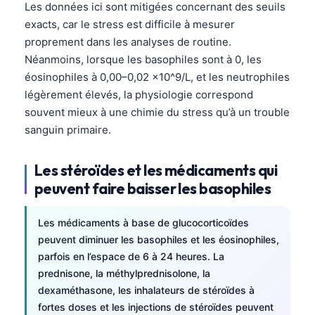
Les données ici sont mitigées concernant des seuils
Català
exacts, car le stress est difficile à mesurer
O‘zbekcha
proprement dans les analyses de routine.
Українська
Néanmoins, lorsque les basophiles sont à 0, les
éosinophiles à 0,00–0,02 x10^9/L, et les neutrophiles
አማርኛ
légèrement élevés, la physiologie correspond
Kiswahili
souvent mieux à une chimie du stress qu’à un trouble
ភាសាខ្មែរ
sanguin primaire.
ဗမာစာ
Les stéroïdes et les médicaments qui
ไทย
peuvent faire baisser les basophiles
Tagalog
Tiếng Việt
Les médicaments à base de glucocorticoïdes
peuvent diminuer les basophiles et les éosinophiles,
Bahasa Melayu
parfois en l’espace de 6 à 24 heures. La
മലയാളം
prednisone, la méthylprednisolone, la
ಕನ್ನಡ
dexaméthasone, les inhalateurs de stéroïdes à
fortes doses et les injections de stéroïdes peuvent
ગુજરાતી