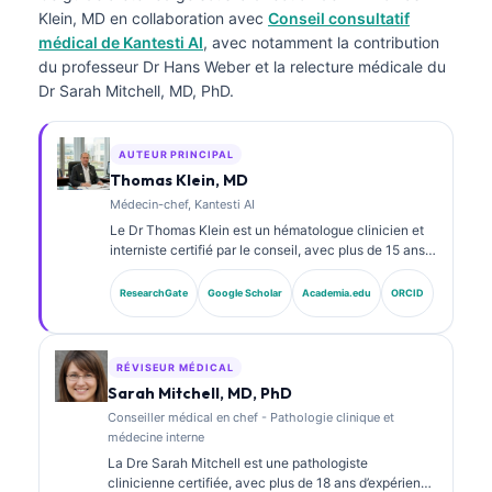
Klein, MD
en collaboration avec
Conseil consultatif
médical de Kantesti AI
, avec notamment la contribution
du professeur Dr Hans Weber et la relecture médicale du
Dr Sarah Mitchell, MD, PhD.
AUTEUR PRINCIPAL
Thomas Klein, MD
Médecin-chef, Kantesti AI
Le Dr Thomas Klein est un hématologue clinicien et
interniste certifié par le conseil, avec plus de 15 ans
d’expérience en médecine de laboratoire et en
analyse clinique assistée par IA. En tant que directeur
ResearchGate
Google Scholar
Academia.edu
ORCID
médical (Chief Medical Officer) chez Kantesti AI, il
assure la supervision clinique de l’exactitude
médicale du réseau neuronal propriétaire. Le Dr Klein
a publié sur l’interprétation des biomarqueurs et le
RÉVISEUR MÉDICAL
diagnostic de laboratoire.
Sarah Mitchell, MD, PhD
Conseiller médical en chef - Pathologie clinique et
médecine interne
La Dre Sarah Mitchell est une pathologiste
clinicienne certifiée, avec plus de 18 ans d’expérience