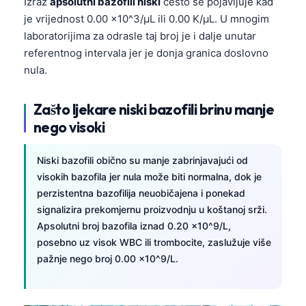
Izraz
apsolutni bazofili niski
često se pojavljuje kad
je vrijednost 0.00 x10^3/µL ili 0.00 K/µL. U mnogim
laboratorijima za odrasle taj broj je i dalje unutar
referentnog intervala jer je donja granica doslovno
nula.
Zašto ljekare niski bazofili brinu manje
nego visoki
Niski bazofili obično su manje zabrinjavajući od
visokih bazofila jer nula može biti normalna, dok je
perzistentna bazofilija neuobičajena i ponekad
signalizira prekomjernu proizvodnju u koštanoj srži.
Apsolutni broj bazofila iznad 0.20 x10^9/L,
posebno uz visok WBC ili trombocite, zaslužuje više
pažnje nego broj 0.00 x10^9/L.