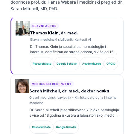
doprinose prof. dr. Hansa Webera i medicinski pregled dr.
Sarah Mitchell, MD, PhD.
GLAVNI AUTOR
Thomas Klein, dr. med.
Glavni medicinski službenik, Kantesti AI
Dr. Thomas Klein je specijalista hematologije i
internist, certificiran od strane odbora, s više od 15
godina iskustva u laboratorijskoj medicini i kliničkoj
analizi uz pomoć AI. Kao glavni medicinski direktor u
ResearchGate
Google Scholar
Academia.edu
ORCID
Kantesti AI, pruža klinički nadzor nad medicinskom
tačnošću zaštićene (proprietary) neuronske mreže.
Dr. Klein je objavljivao radove o interpretaciji
biomarkera i laboratorijskoj dijagnostici.
MEDICINSKI RECENZENT
Sarah Mitchell, dr. med., doktor nauka
Glavni medicinski savjetnik - Klinička patologija i interna
medicina
Dr. Sarah Mitchell je sertifikovana klinička patologinja
s više od 18 godina iskustva u laboratorijskoj medicini
i dijagnostičkoj analizi. Ima specijalističke sertifikate
iz kliničke biohemije i opsežno je objavljivala radove
ResearchGate
Google Scholar
o panelima biomarkera i laboratorijskoj analizi u