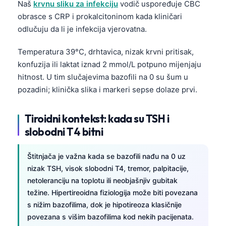
Naš
krvnu sliku za infekciju
vodič uspoređuje CBC
தமிழ்
obrasce s CRP i prokalcitoninom kada kliničari
odlučuju da li je infekcija vjerovatna.
తెలుగు
मराठी
Temperatura 39°C, drhtavica, nizak krvni pritisak,
konfuzija ili laktat iznad 2 mmol/L potpuno mijenjaju
اردو
hitnost. U tim slučajevima bazofili na 0 su šum u
বাংলা
pozadini; klinička slika i markeri sepse dolaze prvi.
Shqip
Magyar
Tiroidni kontekst: kada su TSH i
slobodni T4 bitni
Slovenščina
한국어
Štitnjača je važna kada se bazofili nađu na 0 uz
Polski
nizak TSH, visok slobodni T4, tremor, palpitacije,
netoleranciju na toplotu ili neobjašnjiv gubitak
Lietuvių kalba
težine. Hipertireoidna fiziologija može biti povezana
Русский
s nižim bazofilima, dok je hipotireoza klasičnije
ქართული
povezana s višim bazofilima kod nekih pacijenata.