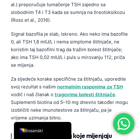
al.) preporučuje tumačenje TSH zajedno sa
简体中文
slobodnim T4 i T3 kada se sumnja na tireotoksikozu
Română
(Ross et al., 2016).
Türkçe
Signal bazofila je slab, iskreno. Ako neko ima bazofile
Ελληνικά
0, ali TSH 1,8 mIU/L i nema simptome štitnjače, ne
Português
koristim taj bazofilni trag da tražim bolest štitnjače;
ako ima TSH 0,02 mIU/L i puls u mirovanju 112, priča
Español
se mijenja.
Italiano
Za sljedeće korake specifične za štitnjaču, uporedite
עִבְרִית
svoj rezultat s našim
normalnim rasponima za TSH
Français
vodič i naš članak o
tragovima bolesti štitnjače
.
العربية
Suplementi biotina od 5–10 mg dnevno također mogu
izobličiti neke imunotestove za štitnjaču, pa je
Deutsch
vrijeme uzimanja bitno.
English
Bosanski
Kombinacije CBC-a koje mijenjaju