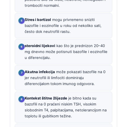
trombociti normalni.
Stres i kortizol
mogu privremeno sniziti
bazofile i eozinofile u roku od nekoliko sati,
često dok neutrofili rastu.
steroidni lijekovi
kao što je prednizon 20–40
mg dnevno može potisnuti bazofile i eozinofile
u diferencijalu.
Akutna infekcija
može pokazati bazofile na 0
jer neutrofili ili limfociti dominiraju
diferencijalom tokom imunog odgovora.
Kontekst štitne žlijezde
je bitno kada su
bazofili na 0 praćeni niskim TSH, visokim
slobodnim T4, palpitacijama, netolerancijom na
toplotu ili gubitkom težine.