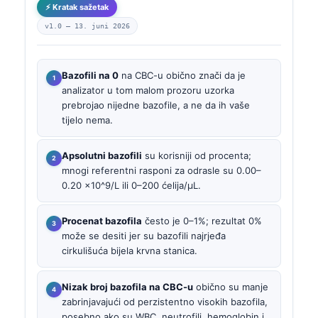
⚡ Kratak sažetak
v1.0 —
13. juni 2026
Bazofili na 0
na CBC-u obično znači da je
analizator u tom malom prozoru uzorka
prebrojao nijedne bazofile, a ne da ih vaše
tijelo nema.
Apsolutni bazofili
su korisniji od procenta;
mnogi referentni rasponi za odrasle su 0.00–
0.20 x10^9/L ili 0–200 ćelija/µL.
Procenat bazofila
često je 0–1%; rezultat 0%
može se desiti jer su bazofili najrjeđa
cirkulišuća bijela krvna stanica.
Nizak broj bazofila na CBC-u
obično su manje
zabrinjavajući od perzistentno visokih bazofila,
posebno ako su WBC, neutrofili, hemoglobin i