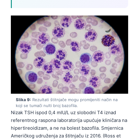
Čeština
日本語
Eesti
Azərbaycan dili
Svenska
Српски језик
Íslenska
Հայերեն
Bahasa Indonesia
हिन्दी
Slika 9:
Rezultati štitnjače mogu promijeniti način na
Nederlands
koji se tumači nulti broj bazofila.
Nizak TSH ispod 0,4 mIU/L uz slobodni T4 iznad
Dansk
referentnog raspona laboratorija upućuje kliničara na
Български
hipertireoidizam, a ne na bolest bazofila. Smjernica
Američkog udruženja za štitnjaču iz 2016. (Ross et
فارسی