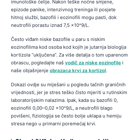
imunološke ćelije. Nakon teške noćne smjene,
epizode panike, intenzivnog treninga ili posjete
hitnoj službi, bazofili i eozinofili mogu pasti, dok
neutrofili porastu iznad 7,5 x10^9/L.
Često viđam niske bazofile u paru s niskim
eozinofilima kod osoba kod kojih je jutarnja biologija
kortizola “uključena”. Za više detalja o tom uparenom
obrascu, pogledajte naš
vodič za niske eozinofile
i
naše objašnjenje
obrazaca krvi za kortizol
.
Dokazi ovdje su miješani u pogledu tačnih graničnih
vrijednosti, jer je stres teško čisto mjeriti u rutinskim
laboratorijskim nalazima. Ipak, kada su bazofili 0,
eozinofili 0,00–0,02 x10^9/L, a neutrofili blago
povišeni, fiziologija se često bolje uklapa u hemiju
stresa nego u primarni poremećaj krvi.