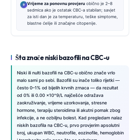
Vrijeme za ponovnu provjeru
obično je 2–8
sedmica ako je ostatak CBC-a stabilan; savjet
za isti dan je za temperaturu, teške simptome,
blastne ćelije ili značajne citopenije.
Šta znače niski bazofili na CBC-u
Niski ili nulti bazofili na CBC-u obično znače vrlo
malo sami po sebi. Bazofili su inače toliko rijetki —
često 0–1% od bijelih krvnih zrnaca — da rezultat
od 0% ili 0.00 x10^9/L najčešće odražava
zaokruživanje, vrijeme uzorkovanja, stresne
hormone, terapiju steroidima ili akutni pomak zbog
infekcije, a ne ozbiljnu bolest. Kad pregledam nalaz
niskih bazofila na CBC-u, prvo provjerim apsolutni
broj, ukupan WBC, neutrofile, eozinofile, hemoglobin