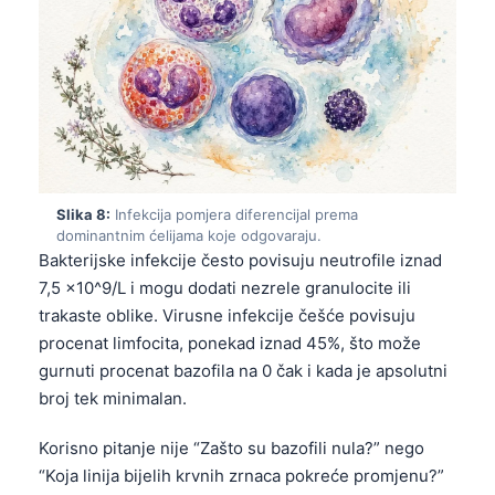
Català
O‘zbekcha
Українська
አማርኛ
Kiswahili
ភាសាខ្មែរ
Slika 8:
Infekcija pomjera diferencijal prema
ဗမာစာ
dominantnim ćelijama koje odgovaraju.
Bakterijske infekcije često povisuju neutrofile iznad
ไทย
7,5 x10^9/L i mogu dodati nezrele granulocite ili
Tagalog
trakaste oblike. Virusne infekcije češće povisuju
procenat limfocita, ponekad iznad 45%, što može
Tiếng Việt
gurnuti procenat bazofila na 0 čak i kada je apsolutni
Bahasa Melayu
broj tek minimalan.
മലയാളം
Korisno pitanje nije “Zašto su bazofili nula?” nego
ಕನ್ನಡ
“Koja linija bijelih krvnih zrnaca pokreće promjenu?”
ગુજરાતી