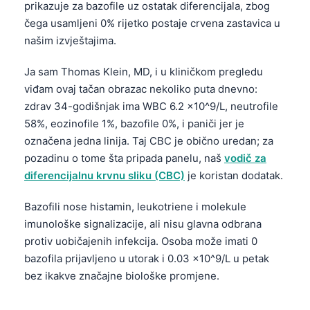
prikazuje za bazofile uz ostatak diferencijala, zbog
čega usamljeni 0% rijetko postaje crvena zastavica u
našim izvještajima.
Ja sam Thomas Klein, MD, i u kliničkom pregledu
viđam ovaj tačan obrazac nekoliko puta dnevno:
zdrav 34-godišnjak ima WBC 6.2 x10^9/L, neutrofile
58%, eozinofile 1%, bazofile 0%, i paniči jer je
označena jedna linija. Taj CBC je obično uredan; za
pozadinu o tome šta pripada panelu, naš
vodič za
diferencijalnu krvnu sliku (CBC)
je koristan dodatak.
Bazofili nose histamin, leukotriene i molekule
imunološke signalizacije, ali nisu glavna odbrana
protiv uobičajenih infekcija. Osoba može imati 0
bazofila prijavljeno u utorak i 0.03 x10^9/L u petak
bez ikakve značajne biološke promjene.