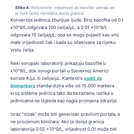
Slika 4:
Referentne vrijednosti za bazofile variraju jer
je nula često normalna donja granica.
Konverzija jedinica zbunjuje ljude. Broj bazofila od 0.1
x10^9/L odgovara 100 ćelija/µL, a 0.01 x10^9/L
odgovara 10 ćelija/µL; oba se mogu pojaviti kao vrlo
male vrijednosti čak i kada su očekivane za rijetku
vrstu ćelija.
Neki evropski laboratoriji prikazuju bazofile u
x10^9/L, dok mnogi portali u Sjevernoj Americi
koriste K/µL ili ćelije/µL. Kantesti’s
vodič za
biomarkere
standardizira više od 15.000 markera
kroz sisteme jedinica tako da bezazlena razlika u
jedinicama ne izgleda kao nagla promjena zdravlja.
Izraz “nizak” može biti generisan pravilom portala, a
ne procjenom kliničara. Ako je donja granica
laboratorija 0.02 x10^9/L, vrijednost 0.01 može biti