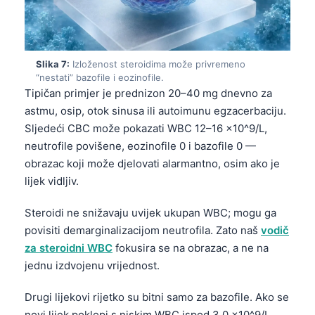
Frysk
Esperanto
Беларуская мова
Slika 7:
Izloženost steroidima može privremeno
“nestati” bazofile i eozinofile.
Татар теле
Tipičan primjer je prednizon 20–40 mg dnevno za
Кыргызча
astmu, osip, otok sinusa ili autoimunu egzacerbaciju.
Sljedeći CBC može pokazati WBC 12–16 x10^9/L,
ئۇيغۇرچە
neutrofile povišene, eozinofile 0 i bazofile 0 —
Cebuano
obrazac koji može djelovati alarmantno, osim ako je
Basa Jawa
lijek vidljiv.
ພາສາລາວ
Steroidi ne snižavaju uvijek ukupan WBC; mogu ga
Монгол
povisiti demarginalizacijom neutrofila. Zato naš
vodič
Afrikaans
za steroidni WBC
fokusira se na obrazac, a ne na
jednu izdvojenu vrijednost.
العربية المغربية
Occitan
Drugi lijekovi rijetko su bitni samo za bazofile. Ako se
novi lijek poklopi s niskim WBC ispod 3,0 x10^9/L,