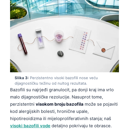
Slika 3:
Perzistentno visoki bazofili nose veću
dijagnostičku težinu od nultog rezultata.
Bazofili su najrjeđi granulocit, pa donji kraj ima vrlo
malo dijagnostičke rezolucije. Nasuprot tome,
perzistentni
visokom broju bazofila
može se pojaviti
kod alergijskih bolesti, hronične upale,
hipotireoidizma ili mijeloproliferativnih stanja; naš
visoki bazofili vode
detaljno pokrivaju te obrasce.