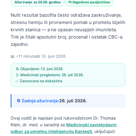
Ažuriranje za 2026. godinu
Prilagođeno pacijentima
Nulti rezultat bazofila često odražava zaokruživanje,
stresnu hemiju ili privremeni pomak u prometu bijelih
krvnih stanica — a ne opasan neuspjeh imuniteta.
Trik je čitati apsolutni broj, procenat i ostatak CBC-a
zajedno.
📖 ~11 minuta
📅
13. juni 2026
📝 Objavljeno:
13. juni 2026
🩺 Medicinski pregledano:
26. juli 2026.
✅ Zasnovano na dokazima
🔄 Zadnje ažuriranje:
26. juli 2026.
Ovaj vodič je napisan pod rukovodstvom
Dr. Thomas
Klein, dr. med.
u saradnji sa
Medicinski savjetodavni
odbor za umjetnu inteligenciju Kantesti
, uključujući