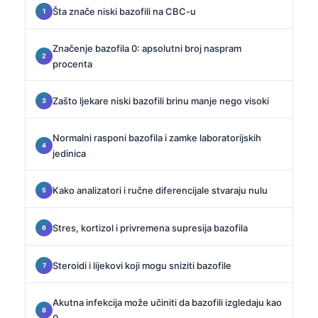
Šta znače niski bazofili na CBC-u
Značenje bazofila 0: apsolutni broj naspram
procenta
Zašto ljekare niski bazofili brinu manje nego visoki
Normalni rasponi bazofila i zamke laboratorijskih
jedinica
Kako analizatori i ručne diferencijale stvaraju nulu
Stres, kortizol i privremena supresija bazofila
Steroidi i lijekovi koji mogu sniziti bazofile
Akutna infekcija može učiniti da bazofili izgledaju kao
0