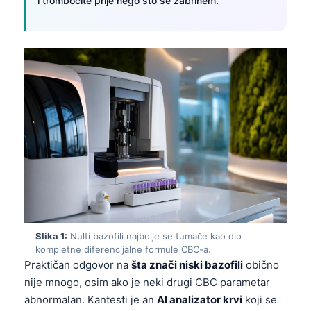
i trombocite prije nego što se zabrinem.
Slika 1:
Nulti bazofili najbolje se tumače kao dio
kompletne diferencijalne formule CBC-a.
Praktičan odgovor na
šta znači niski bazofili
obično
nije mnogo, osim ako je neki drugi CBC parametar
abnormalan. Kantesti je an
AI analizator krvi
koji se