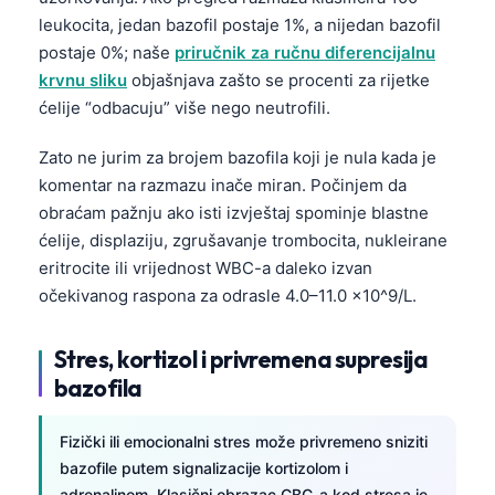
leukocita, jedan bazofil postaje 1%, a nijedan bazofil
postaje 0%; naše
priručnik za ručnu diferencijalnu
krvnu sliku
objašnjava zašto se procenti za rijetke
ćelije “odbacuju” više nego neutrofili.
Zato ne jurim za brojem bazofila koji je nula kada je
komentar na razmazu inače miran. Počinjem da
obraćam pažnju ako isti izvještaj spominje blastne
ćelije, displaziju, zgrušavanje trombocita, nukleirane
eritrocite ili vrijednost WBC-a daleko izvan
očekivanog raspona za odrasle 4.0–11.0 x10^9/L.
Stres, kortizol i privremena supresija
bazofila
Fizički ili emocionalni stres može privremeno sniziti
bazofile putem signalizacije kortizolom i
adrenalinom. Klasični obrazac CBC-a kod stresa je