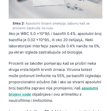
Slika 2:
Apsolutni brojevi smanjuju zabunu kad se
procenti zaokruže na nulu.
Ako je WBC 5.0 x10^9/L i bazofili 0.4%, apsolutni broj
bazofila je 0.02 x10^9/L, ili oko 20 ćelija/µL. Neki
laboratorijski interfejsi zaokruže 0.4% naniže na 0%,
pa ekran izgleda zastrašujuće od biologije.
Procenti se također pomjeraju kad se proširi neka
druga vrsta bijelih krvnih zrnaca. Virusna bolest
može potisnuti limfocite na 55%, pa bazofili izgledaju
proporcionalno sićušno čak i ako se stvarni apsolutni
broj bazofila zapravo nije promijenio; naš
apsolutni
brojevi vode
objašnjava i ovu aritmetiku s
neutrofilima i limfocitima.