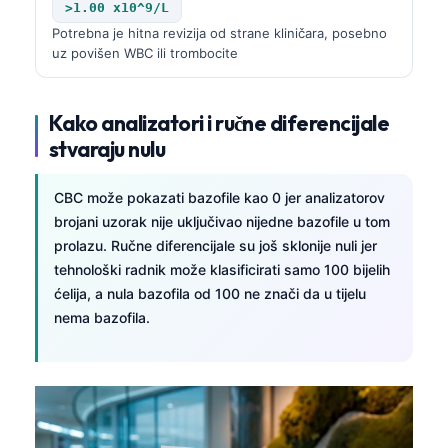
>1.00 x10^9/L
Potrebna je hitna revizija od strane kliničara, posebno
uz povišen WBC ili trombocite
Kako analizatori i ručne diferencijale
stvaraju nulu
CBC može pokazati bazofile kao 0 jer analizatorov
brojani uzorak nije uključivao nijedne bazofile u tom
prolazu. Ručne diferencijale su još sklonije nuli jer
tehnološki radnik može klasificirati samo 100 bijelih
ćelija, a nula bazofila od 100 ne znači da u tijelu
nema bazofila.