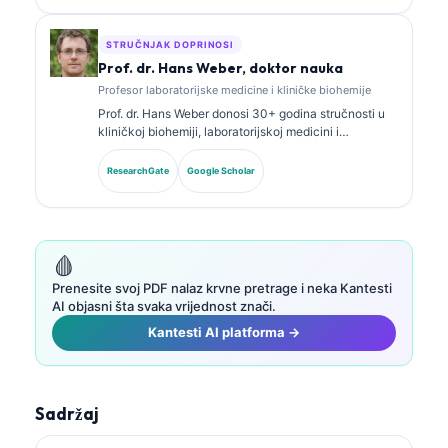
kliničkoj praksi.
STRUČNJAK DOPRINOSI
Prof. dr. Hans Weber, doktor nauka
Profesor laboratorijske medicine i kliničke biohemije
Prof. dr. Hans Weber donosi 30+ godina stručnosti u
kliničkoj biohemiji, laboratorijskoj medicini i
istraživanju biomarkera. Bivši predsjednik Njemačkog
društva za kliničku hemiju, specijalizovan je za
ResearchGate
Google Scholar
analizu dijagnostičkih panela, standardizaciju
biomarkera i laboratorijsku medicinu uz pomoć AI.
🩸
Prenesite svoj PDF nalaz krvne pretrage i neka Kantesti
AI objasni šta svaka vrijednost znači.
Kantesti AI platforma →
Sadržaj