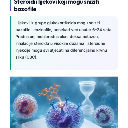
Steroidi i lijekovi koji mogu sniziti
bazofile
Lijekovi iz grupe glukokortikoida mogu sniziti
bazofile i eozinofile, ponekad već unutar 6–24 sata.
Prednizon, metilprednizolon, deksametazon,
inhalacije steroida u visokim dozama i steroidne
injekcije mogu svi utjecati na diferencijalnu krvnu
sliku (CBC).
Norsk bokmål
Ślōnskŏ gŏdka