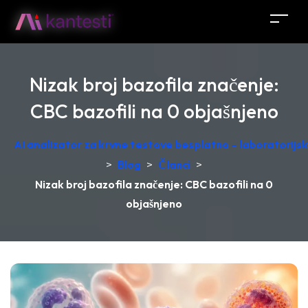
Nizak broj bazofila značenje:
CBC bazofili na 0 objašnjeno
AI analizator za krvne testove besplatno – laboratorij
>
Blog
>
Članci
>
Nizak broj bazofila značenje: CBC bazofili na 0
objašnjeno