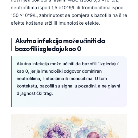
Gàidhlig
neutrofilima ispod 1,5 x10^9/L ili trombocitima ispod
Euskara
150 x10^9/L, zabrinutost se pomjera s bazofila na šire
Македонски јазик
efekte koštane srži ili imunološke efekte.
Latviešu valoda
Akutna infekcija može učiniti da
Galego
bazofili izgledaju kao 0
অসমীয়া
සිංහල
Akutna infekcija može učiniti da bazofili “izgledaju”
kao 0, jer je imunološki odgovor dominiran
سنڌي
neutrofilima, limfocitima ili monocitima. U tom
پښتو
kontekstu, bazofili su signal u pozadini, a ne glavni
dijagnostički trag.
Slovenčina
Hrvatski
Suomi
Қазақ тілі