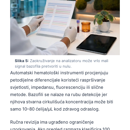
Slika 5:
Zaokruživanje na analizatoru može vrlo mali
signal bazofila pretvoriti u nulu.
Automatski hematološki instrumenti procjenjuju
petodijelne diferencijale koristeći raspršivanje
svjetlosti, impedansu, fluorescenciju ili slične
metode. Bazofili se nalaze na rubu detekcije jer
njihova stvarna cirkulišuća koncentracija može biti
samo 10–80 ćelija/µL kod zdravog odraslog.
Ručna revizija ima ugrađeno ograničenje
uzorkovanja. Ako pregled razmaza klasificira 100