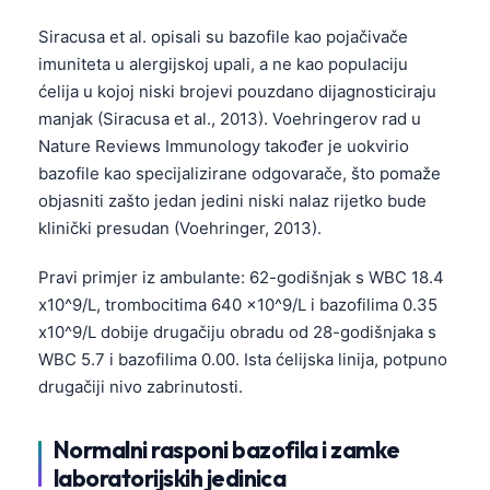
Siracusa et al. opisali su bazofile kao pojačivače
imuniteta u alergijskoj upali, a ne kao populaciju
ćelija u kojoj niski brojevi pouzdano dijagnosticiraju
manjak (Siracusa et al., 2013). Voehringerov rad u
Nature Reviews Immunology također je uokvirio
bazofile kao specijalizirane odgovarače, što pomaže
objasniti zašto jedan jedini niski nalaz rijetko bude
klinički presudan (Voehringer, 2013).
Pravi primjer iz ambulante: 62-godišnjak s WBC 18.4
x10^9/L, trombocitima 640 x10^9/L i bazofilima 0.35
x10^9/L dobije drugačiju obradu od 28-godišnjaka s
WBC 5.7 i bazofilima 0.00. Ista ćelijska linija, potpuno
drugačiji nivo zabrinutosti.
Normalni rasponi bazofila i zamke
laboratorijskih jedinica