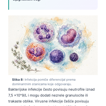
O‘zbekcha
Українська
አማርኛ
Kiswahili
ភាសាខ្មែរ
ဗမာစာ
ไทย
Tagalog
Tiếng Việt
Bahasa Melayu
Slika 8:
Infekcija pomiče diferencijal prema
മലയാളം
dominantnim stanicama koje odgovaraju.
Bakterijske infekcije često povisuju neutrofile iznad
ಕನ್ನಡ
7,5 x10^9/L i mogu dodati nezrele granulocite ili
ગુજરાતી
trakaste oblike. Virusne infekcije češće povisuju
தமிழ்