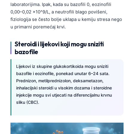
laboratorijima. Ipak, kada su bazofili 0, eozinofili
0,00–0,02 x10^9/L, a neutrofili blago povišeni,
fiziologija se često bolje uklapa u kemiju stresa nego
u primarni poremećaj krvi.
Steroidi i lijekovi koji mogu sniziti
bazofile
Lijekovi iz skupine glukokortikoida mogu sniziti
bazofile i eozinofile, ponekad unutar 6–24 sata.
Prednizon, metilprednizolon, deksametazon,
inhalacijski steroidi u visokim dozama i steroidne
injekcije mogu svi utjecati na diferencijalnu krvnu
sliku (CBC).
Norsk bokmål
Ślōnskŏ gŏdka