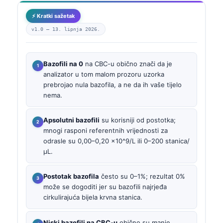
⚡ Kratki sažetak
v1.0 —
13. lipnja 2026.
Bazofili na 0
na CBC-u obično znači da je
analizator u tom malom prozoru uzorka
prebrojao nula bazofila, a ne da ih vaše tijelo
nema.
Apsolutni bazofili
su korisniji od postotka;
mnogi rasponi referentnih vrijednosti za
odrasle su 0,00–0,20 x10^9/L ili 0–200 stanica/
µL.
Postotak bazofila
često su 0–1%; rezultat 0%
može se dogoditi jer su bazofili najrjeđa
cirkulirajuća bijela krvna stanica.
Niski bazofili na CBC-u
obično su manje