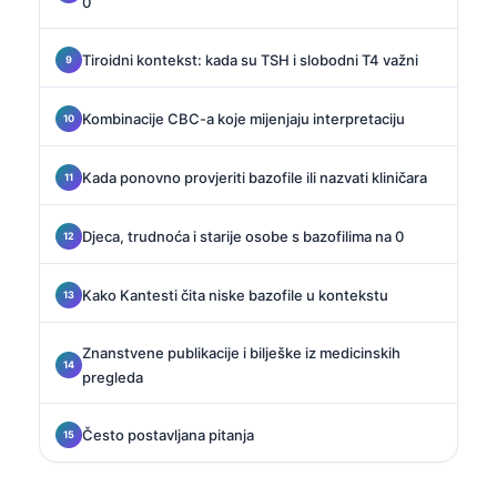
0
Tiroidni kontekst: kada su TSH i slobodni T4 važni
Kombinacije CBC-a koje mijenjaju interpretaciju
Kada ponovno provjeriti bazofile ili nazvati kliničara
Djeca, trudnoća i starije osobe s bazofilima na 0
Kako Kantesti čita niske bazofile u kontekstu
Znanstvene publikacije i bilješke iz medicinskih
pregleda
Često postavljana pitanja