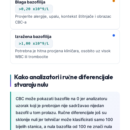
Blaga bazofilija
>0,20 x10^9/L
Provjerite alergije, upalu, kontekst štitnjače i obrazac
CBC-a
Izražena bazofilija
>1,00 x10^9/L
Potrebna je hitna procjena kliničara, osobito uz visok
WBC ili trombocite
Kako analizatori i ručne diferencijale
stvaraju nulu
CBC može pokazati bazofile na 0 jer analizatoru
uzorak koji je prebrojan nije sadržavao nijedan
bazofil u tom prolazu. Ručne diferencijale još su
sklonije nuli jer tehničar može klasificirati samo 100
bijelih stanica, a nula bazofila od 100 ne znači nula