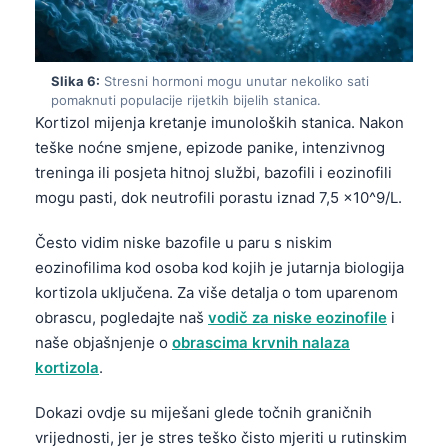
Slika 6:
Stresni hormoni mogu unutar nekoliko sati
pomaknuti populacije rijetkih bijelih stanica.
Kortizol mijenja kretanje imunoloških stanica. Nakon
teške noćne smjene, epizode panike, intenzivnog
treninga ili posjeta hitnoj službi, bazofili i eozinofili
mogu pasti, dok neutrofili porastu iznad 7,5 x10^9/L.
Često vidim niske bazofile u paru s niskim
eozinofilima kod osoba kod kojih je jutarnja biologija
kortizola uključena. Za više detalja o tom uparenom
obrascu, pogledajte naš
vodič za niske eozinofile
i
naše objašnjenje o
obrascima krvnih nalaza
kortizola
.
Dokazi ovdje su miješani glede točnih graničnih
vrijednosti, jer je stres teško čisto mjeriti u rutinskim