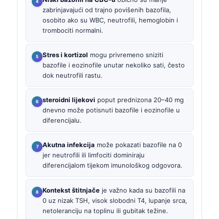
zabrinjavajući od trajno povišenih bazofila,
osobito ako su WBC, neutrofili, hemoglobin i
trombociti normalni.
Stres i kortizol
mogu privremeno sniziti
bazofile i eozinofile unutar nekoliko sati, često
dok neutrofili rastu.
steroidni lijekovi
poput prednizona 20–40 mg
dnevno može potisnuti bazofile i eozinofile u
diferencijalu.
Akutna infekcija
može pokazati bazofile na 0
jer neutrofili ili limfociti dominiraju
diferencijalom tijekom imunološkog odgovora.
Kontekst štitnjače
je važno kada su bazofili na
0 uz nizak TSH, visok slobodni T4, lupanje srca,
netoleranciju na toplinu ili gubitak težine.