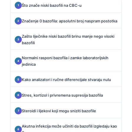
Što znače niski bazofili na CBC-u
Značenje 0 bazofila: apsolutni broj naspram postotka
Zašto liječnike niski bazofili brinu manje nego visoki
bazofili
Normalni rasponi bazofila i zamke laboratorijskih
jedinica
Kako analizatori i ručne diferencijale stvaraju nulu
Stres, kortizol i privremena supresija bazofila
Steroidi i lijekovi koji mogu sniziti bazofile
Akutna infekcija može učiniti da bazofili izgledaju kao