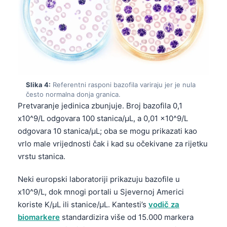
Slika 4:
Referentni rasponi bazofila variraju jer je nula
često normalna donja granica.
Pretvaranje jedinica zbunjuje. Broj bazofila 0,1
x10^9/L odgovara 100 stanica/µL, a 0,01 x10^9/L
odgovara 10 stanica/µL; oba se mogu prikazati kao
vrlo male vrijednosti čak i kad su očekivane za rijetku
vrstu stanica.
Neki europski laboratoriji prikazuju bazofile u
x10^9/L, dok mnogi portali u Sjevernoj Americi
koriste K/µL ili stanice/µL. Kantesti’s
vodič za
biomarkere
standardizira više od 15.000 markera