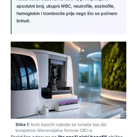
apsolutni broj, ukupni WBC, neutrofile, eozinofile,
hemoglobin i trombocite prije nego što se počnem
brinuti.
Slika 1:
Nulti bazofili najbolje se tumače kao dio
kompletne diferencijalne formule CBC-a.