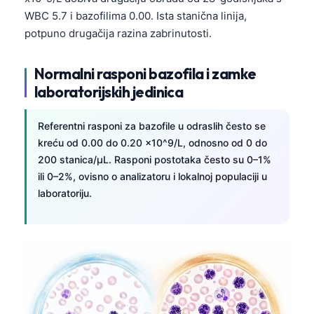
WBC 5.7 i bazofilima 0.00. Ista stanična linija,
potpuno drugačija razina zabrinutosti.
Normalni rasponi bazofila i zamke
laboratorijskih jedinica
Referentni rasponi za bazofile u odraslih često se
kreću od 0.00 do 0.20 x10^9/L, odnosno od 0 do
200 stanica/µL. Rasponi postotaka često su 0–1%
ili 0–2%, ovisno o analizatoru i lokalnoj populaciji u
laboratoriju.