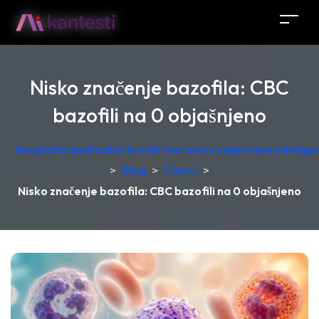
Nisko značenje bazofila: CBC
bazofili na 0 objašnjeno
Besplatni analizator krvnih testova s umjetnom intelige
>
Blog
>
Članci
>
Nisko značenje bazofila: CBC bazofili na 0 objašnjeno