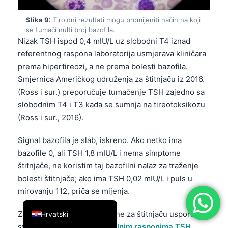
简体中文
Slika 9:
Tiroidni rezultati mogu promijeniti način na koji
Română
se tumači nulti broj bazofila.
Nizak TSH ispod 0,4 mIU/L uz slobodni T4 iznad
Türkçe
referentnog raspona laboratorija usmjerava kliničara
Ελληνικά
prema hipertireozi, a ne prema bolesti bazofila.
Smjernica Američkog udruženja za štitnjaču iz 2016.
Português
(Ross i sur.) preporučuje tumačenje TSH zajedno sa
Español
slobodnim T4 i T3 kada se sumnja na tireotoksikozu
Italiano
(Ross i sur., 2016).
עִבְרִית
Signal bazofila je slab, iskreno. Ako netko ima
Français
bazofile 0, ali TSH 1,8 mIU/L i nema simptome
العربية
štitnjače, ne koristim taj bazofilni nalaz za traženje
bolesti štitnjače; ako ima TSH 0,02 mIU/L i puls u
Deutsch
mirovanju 112, priča se mijenja.
English
Za sljedeće korake specifične za štitnjaču usporedite
Hrvatski
svoj rezultat s našim
normalnim rasponima TSH