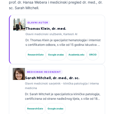
prof. dr. Hansa Webera i medicinski pregled dr. med., dr.
sc. Sarah Mitchell.
GLAVNI AUTOR
Thomas Klein, dr. med.
Glavni medicinski službenik, Kantesti AI
Dr. Thomas Klein je specijalist hematologije i internist
s certifikatom odbora, s više od 15 godina iskustva u
laboratorijskoj medicini i kliničkoj analizi uz pomoć
AI-ja. Kao glavni medicinski direktor u Kantesti AI,
ResearchGate
Google znalac
Academia.edu
ORCID
osigurava klinički nadzor medicinske točnosti
zaštićene neuronske mreže. Dr. Klein objavljivao je
radove o interpretaciji biomarkera i laboratorijskoj
dijagnostici.
MEDICINSKI RECENZENT
Sarah Mitchell, dr. med., dr. sc.
Glavni medicinski savjetnik - klinička patologija i interna
medicina
Dr. Sarah Mitchell je specijalistica kliničke patologije,
certificirana od strane nadležnog tijela, s više od 18
godina iskustva u laboratorijskoj medicini i
dijagnostičkoj analizi. Ima specijalističke certifikate iz
ResearchGate
Google znalac
kliničke kemije te je opsežno objavljivala o panelima