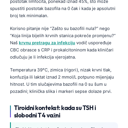
postotak limfocita, ponekad iznad 45%, što može
spustiti postotak bazofila na 0 čak i kada je apsolutni
తెలుగు
broj tek minimalan.
मराठी
اردو
Korisno pitanje nije “Zašto su bazofili nula?” nego
“Koja linija bijelih krvnih stanica pokreće promjenu?”
বাংলা
Naš
krvnu pretragu za infekciju
vodič uspoređuje
Shqip
CBC obrasce s CRP i prokalcitoninom kada kliničari
Magyar
odlučuju je li infekcija vjerojatna.
Slovenščina
Temperatura 39°C, zimica (rigori), nizak krvni tlak,
한국어
konfuzija ili laktat iznad 2 mmol/L potpuno mijenjaju
Polski
hitnost. U tim slučajevima bazofili na 0 su šum u
pozadini; klinička slika i markeri sepse dolaze prvi.
Lietuvių kalba
Русский
Tiroidni kontekst: kada su TSH i
ქართული
slobodni T4 važni
Čeština