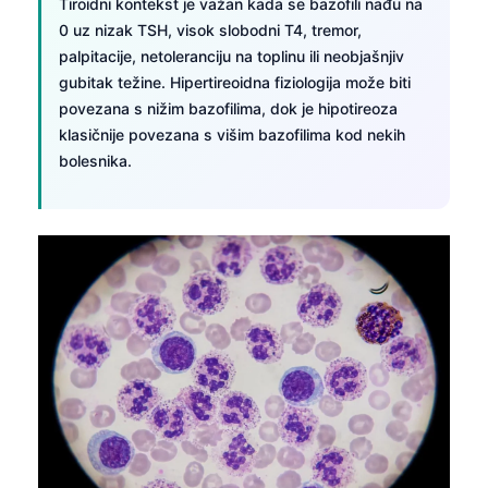
Tiroidni kontekst je važan kada se bazofili nađu na
日本語
0 uz nizak TSH, visok slobodni T4, tremor,
Eesti
palpitacije, netoleranciju na toplinu ili neobjašnjiv
gubitak težine. Hipertireoidna fiziologija može biti
Azərbaycan dili
povezana s nižim bazofilima, dok je hipotireoza
Bosanski
klasičnije povezana s višim bazofilima kod nekih
Svenska
bolesnika.
Српски језик
Íslenska
Հայերեն
Bahasa Indonesia
हिन्दी
Nederlands
Dansk
Български
فارسی