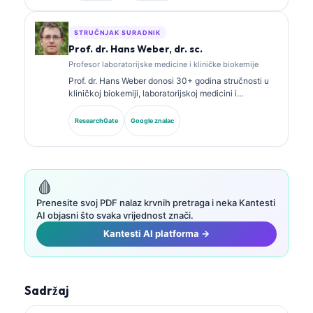
biomarkera i laboratorijskoj analizi u kliničkoj praksi.
STRUČNJAK SURADNIK
Prof. dr. Hans Weber, dr. sc.
Profesor laboratorijske medicine i kliničke biokemije
Prof. dr. Hans Weber donosi 30+ godina stručnosti u
kliničkoj biokemiji, laboratorijskoj medicini i
istraživanju biomarkera. Bivši predsjednik Njemačkog
društva za kliničku kemiju, specijalizirao se za
ResearchGate
Google znalac
analizu dijagnostičkih panela, standardizaciju
biomarkera i laboratorijsku medicinu uz pomoć AI-ja.
🩸
Prenesite svoj PDF nalaz krvnih pretraga i neka Kantesti
AI objasni što svaka vrijednost znači.
Kantesti AI platforma →
Sadržaj