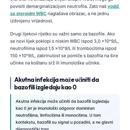
Gàidhlig
povisiti demarginalizacijom neutrofila. Zato naš
vodič
Euskara
za steroidni WBC
naglašava obrazac, a ne jednu
Македонски јазик
izdvojenu vrijednost.
Latviešu valoda
Drugi lijekovi rijetko su važni samo za bazofile. Ako
Galego
se novi lijek poklopi s niskim WBC ispod 3,0 x10^9/L,
neutrofilima ispod 1,5 x10^9/L ili trombocitima ispod
অসমীয়া
150 x10^9/L, zabrinutost se pomiče s bazofila na šire
සිංහල
učinke na koštanu srž ili imunološke učinke.
سنڌي
پښتو
Akutna infekcija može učiniti da
bazofili izgledaju kao 0
Slovenčina
Akutna infekcija može učiniti da bazofili izgledaju
Suomi
kao 0 jer je imunološki odgovor dominiran
neutrofilima, limfocitima ili monocitima. U tom
Қазақ тілі
kontekstu, bazofili su signal u pozadini, a ne glavni
Català
dijagnostički trag.