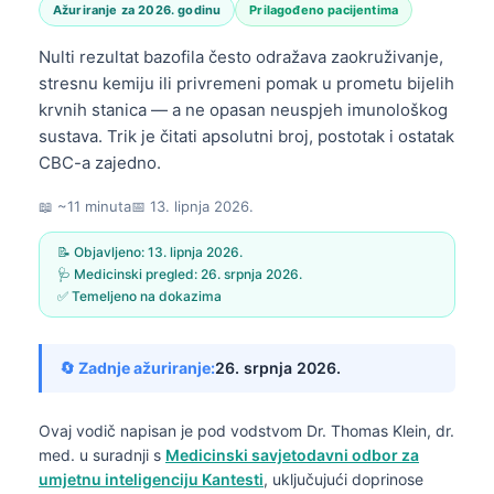
Ažuriranje za 2026. godinu
Prilagođeno pacijentima
Nulti rezultat bazofila često odražava zaokruživanje,
stresnu kemiju ili privremeni pomak u prometu bijelih
krvnih stanica — a ne opasan neuspjeh imunološkog
sustava. Trik je čitati apsolutni broj, postotak i ostatak
CBC-a zajedno.
📖 ~11 minuta
📅
13. lipnja 2026.
📝 Objavljeno:
13. lipnja 2026.
🩺 Medicinski pregled:
26. srpnja 2026.
✅ Temeljeno na dokazima
🔄 Zadnje ažuriranje:
26. srpnja 2026.
Ovaj vodič napisan je pod vodstvom
Dr. Thomas Klein, dr.
med.
u suradnji s
Medicinski savjetodavni odbor za
umjetnu inteligenciju Kantesti
, uključujući doprinose