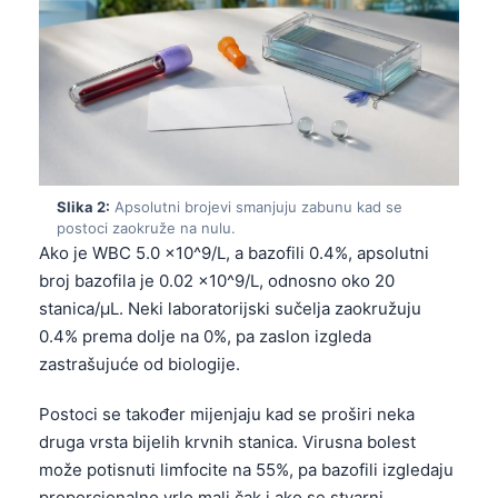
Slika 2:
Apsolutni brojevi smanjuju zabunu kad se
postoci zaokruže na nulu.
Ako je WBC 5.0 x10^9/L, a bazofili 0.4%, apsolutni
broj bazofila je 0.02 x10^9/L, odnosno oko 20
stanica/µL. Neki laboratorijski sučelja zaokružuju
0.4% prema dolje na 0%, pa zaslon izgleda
zastrašujuće od biologije.
Postoci se također mijenjaju kad se proširi neka
druga vrsta bijelih krvnih stanica. Virusna bolest
može potisnuti limfocite na 55%, pa bazofili izgledaju
proporcionalno vrlo mali čak i ako se stvarni