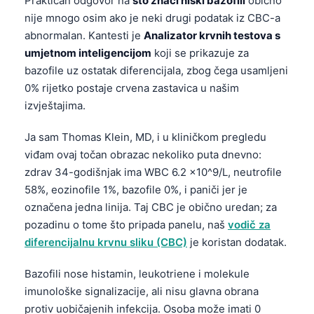
Praktičan odgovor na
što znači niski bazofili
obično
nije mnogo osim ako je neki drugi podatak iz CBC-a
abnormalan. Kantesti je
Analizator krvnih testova s
umjetnom inteligencijom
koji se prikazuje za
bazofile uz ostatak diferencijala, zbog čega usamljeni
0% rijetko postaje crvena zastavica u našim
izvještajima.
Ja sam Thomas Klein, MD, i u kliničkom pregledu
viđam ovaj točan obrazac nekoliko puta dnevno:
zdrav 34-godišnjak ima WBC 6.2 x10^9/L, neutrofile
58%, eozinofile 1%, bazofile 0%, i paniči jer je
označena jedna linija. Taj CBC je obično uredan; za
pozadinu o tome što pripada panelu, naš
vodič za
diferencijalnu krvnu sliku (CBC)
je koristan dodatak.
Bazofili nose histamin, leukotriene i molekule
imunološke signalizacije, ali nisu glavna obrana
protiv uobičajenih infekcija. Osoba može imati 0