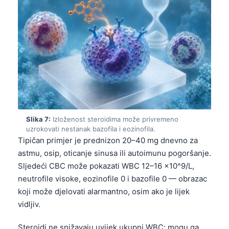
Frysk
Esperanto
Беларуская мова
Татар теле
Кыргызча
ئۇيغۇرچە
Cebuano
Slika 7:
Izloženost steroidima može privremeno
Basa Jawa
uzrokovati nestanak bazofila i eozinofila.
Tipičan primjer je prednizon 20–40 mg dnevno za
ພາສາລາວ
astmu, osip, oticanje sinusa ili autoimunu pogoršanje.
Монгол
Sljedeći CBC može pokazati WBC 12–16 x10^9/L,
neutrofile visoke, eozinofile 0 i bazofile 0 — obrazac
Afrikaans
koji može djelovati alarmantno, osim ako je lijek
العربية المغربية
vidljiv.
Occitan
Steroidi ne snižavaju uvijek ukupni WBC; mogu ga