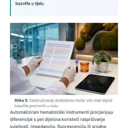
bazofila u tijelu.
Slika 5:
Zaokruživanje analizatora može vrlo mali signal
bazofila pretvoriti u nulu.
Automatizirani hematološki instrumenti procjenjuju
diferencijal s pet dijelova koristeći raspršivanje
svjetlosti, impedanciju, fluorescenciju ili srodne