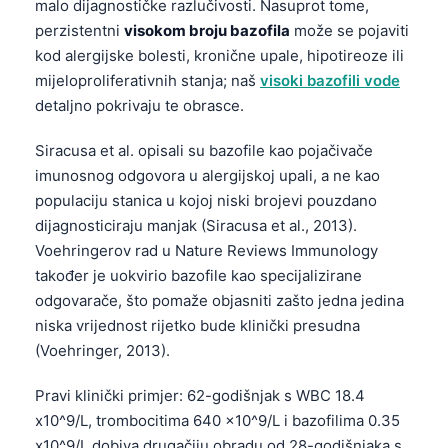
malo dijagnostičke razlučivosti. Nasuprot tome,
perzistentni
visokom broju bazofila
može se pojaviti
kod alergijske bolesti, kronične upale, hipotireoze ili
mijeloproliferativnih stanja; naš
visoki bazofili vode
detaljno pokrivaju te obrasce.
Siracusa et al. opisali su bazofile kao pojačivače
imunosnog odgovora u alergijskoj upali, a ne kao
populaciju stanica u kojoj niski brojevi pouzdano
dijagnosticiraju manjak (Siracusa et al., 2013).
Voehringerov rad u Nature Reviews Immunology
također je uokvirio bazofile kao specijalizirane
odgovarače, što pomaže objasniti zašto jedna jedina
niska vrijednost rijetko bude klinički presudna
(Voehringer, 2013).
Pravi klinički primjer: 62-godišnjak s WBC 18.4
x10^9/L, trombocitima 640 x10^9/L i bazofilima 0.35
x10^9/L dobiva drugačiju obradu od 28-godišnjaka s