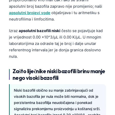
apsolutni broj bazofila zapravo nije promijenio; naši
apsolutni brojevi vode
objašnjava i tu aritmetiku s
neutrofilima i limfocitima.
Izraz
apsolutni bazofili niski
često se pojavljuje kad
je vrijednost 0.00 x10^3/µL ili 0.00 K/µL. U mnogim
laboratorijima za odrasle taj je broj i dalje unutar
referentnog intervala jer je donja granica doslovno
nula.
Zašto liječnike niski bazofili brinu manje
nego visoki bazofili
Niski bazofili obično su manje zabrinjavajući od
visokih bazofila jer nula može biti normalna, dok je
perzistentna bazofilija neuobičajena i ponekad
signalizira prekomjernu proizvodnju u koštanoj srži.
Apsolutni broj bazofila iznad 0.20 x10^9/L, osobito