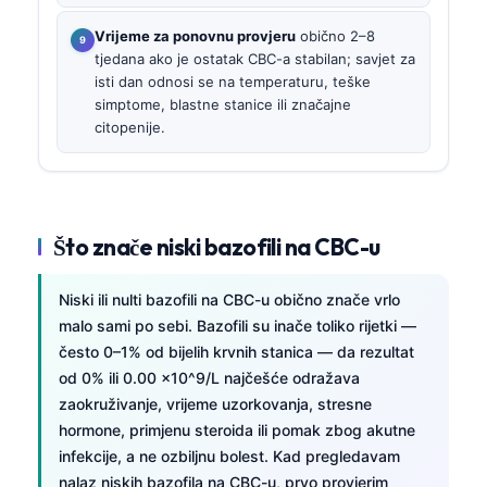
Vrijeme za ponovnu provjeru
obično 2–8
tjedana ako je ostatak CBC-a stabilan; savjet za
isti dan odnosi se na temperaturu, teške
simptome, blastne stanice ili značajne
citopenije.
Što znače niski bazofili na CBC-u
Niski ili nulti bazofili na CBC-u obično znače vrlo
malo sami po sebi. Bazofili su inače toliko rijetki —
često 0–1% od bijelih krvnih stanica — da rezultat
od 0% ili 0.00 x10^9/L najčešće odražava
zaokruživanje, vrijeme uzorkovanja, stresne
hormone, primjenu steroida ili pomak zbog akutne
infekcije, a ne ozbiljnu bolest. Kad pregledavam
nalaz niskih bazofila na CBC-u, prvo provjerim