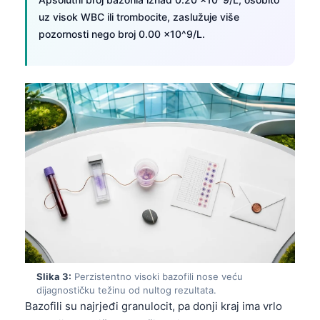
uz visok WBC ili trombocite, zaslužuje više
pozornosti nego broj 0.00 x10^9/L.
Slika 3:
Perzistentno visoki bazofili nose veću
dijagnostičku težinu od nultog rezultata.
Bazofili su najrjeđi granulocit, pa donji kraj ima vrlo