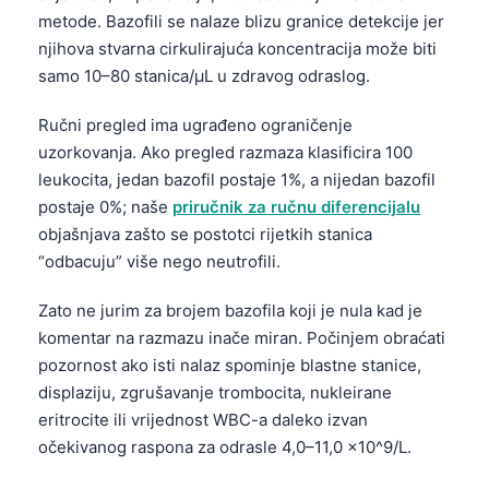
metode. Bazofili se nalaze blizu granice detekcije jer
njihova stvarna cirkulirajuća koncentracija može biti
samo 10–80 stanica/µL u zdravog odraslog.
Ručni pregled ima ugrađeno ograničenje
uzorkovanja. Ako pregled razmaza klasificira 100
leukocita, jedan bazofil postaje 1%, a nijedan bazofil
postaje 0%; naše
priručnik za ručnu diferencijalu
objašnjava zašto se postotci rijetkih stanica
“odbacuju” više nego neutrofili.
Zato ne jurim za brojem bazofila koji je nula kad je
komentar na razmazu inače miran. Počinjem obraćati
pozornost ako isti nalaz spominje blastne stanice,
displaziju, zgrušavanje trombocita, nukleirane
eritrocite ili vrijednost WBC-a daleko izvan
očekivanog raspona za odrasle 4,0–11,0 x10^9/L.