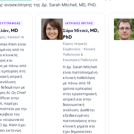
ής ανασκόπησης της Δρ. Sarah Mitchell, MD, PhD.
 ΣΥΓΓΡΑΦΈΑΣ
ΙΑΤΡΙΚΌΣ ΚΡΙΤΉΣ
Κλάιν, MD
Σάρα Μίτσελ, MD,
PhD
ρός, Kantesti AI
Κύριος Ιατρικός
mas Klein είναι
Σύμβουλος - Κλινική
ημένος από το
Παθολογία &
ο κλινικός
Εσωτερική Παθολογία
γος και
ος με πάνω από
Η Δρ. Sarah Mitchell
α εμπειρίας στη
είναι πιστοποιημένη
ιακή ιατρική
κλινική παθολόγος
 ανάλυση
με πάνω από 18
 δεδομένων με
χρόνια εμπειρίας
ση AI. Ως Chief
στην εργαστηριακή
fficer στην
ιατρική και στην
AI, παρέχει
διαγνωστική
εποπτεία για την
ανάλυση. Διαθέτει
ακρίβεια του
εξειδικευμένες
ου νευρωνικού
πιστοποιήσεις στην
Ο Δρ. Klein έχει
κλινική χημεία και
σει εκτενώς
έχει δημοσιεύσει