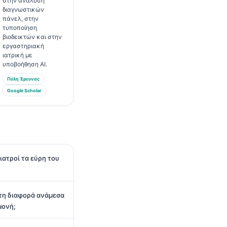
στην ανάλυση
διαγνωστικών
πάνελ, στην
τυποποίηση
βιοδεικτών και στην
εργαστηριακή
ιατρική με
υποβοήθηση AI.
Πύλη Έρευνας
Google Scholar
ιατροί τα εύρη του
 τη διαφορά ανάμεσα
μονή;