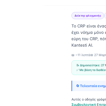
Δείκτης φλεγμονής
Το CRP είναι ένα
έχει νόημα μόνο 
εύρη του CRP, πό
Kantesti AI.
📖 ~11 λεπτά
📅
27 Μαρτ
📝 Δημοσιεύτηκε:
27 
✅ Με βάση τα διαθέσ
🔄 Τελευταία ενη
Norsk bokmål
Αυτός ο οδηγός γράφ
Ślōnskŏ gŏdka
Συμβουλευτική Επιτρ