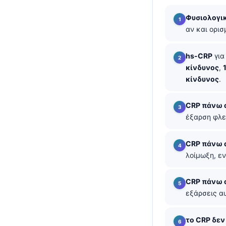
தமிழ்
Φυσιολογι
αν και ορι
తెలుగు
मराठी
hs-CRP
για
اردو
κίνδυνος
,
κίνδυνος
.
বাংলা
Shqip
CRP πάνω 
Magyar
έξαρση φλε
Slovenščina
CRP πάνω 
한국어
λοίμωξη, ε
Polski
Lietuvių kalba
CRP πάνω 
εξάρσεις α
Русский
ქართული
το CRP δεν 