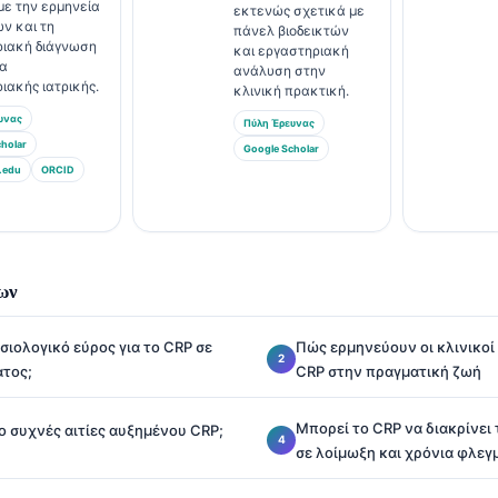
με την ερμηνεία
εκτενώς σχετικά με
ών και τη
πάνελ βιοδεικτών
ριακή διάγνωση
και εργαστηριακή
τα
ανάλυση στην
ιακής ιατρικής.
κλινική πρακτική.
υνας
Πύλη Έρευνας
holar
Google Scholar
.edu
ORCID
ων
υσιολογικό εύρος για το CRP σε
Πώς ερμηνεύουν οι κλινικοί 
ατος;
CRP στην πραγματική ζωή
Μπορεί το CRP να διακρίνει
πιο συχνές αιτίες αυξημένου CRP;
σε λοίμωξη και χρόνια φλεγ