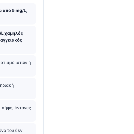
 από 5 mg/L
,
/L χαμηλός
ιαγγειακός
ατισμό ιστών ή
τηριακή
, σήψη, έντονες
όνο του δεν