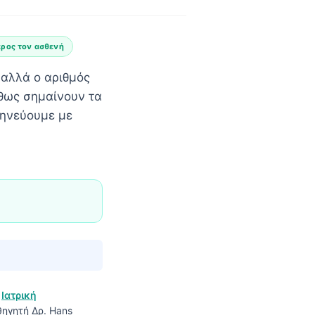
προς τον ασθενή
 αλλά ο αριθμός
ήθως σημαίνουν τα
μηνεύουμε με
ο
Ιατρική
ηγητή Δρ. Hans