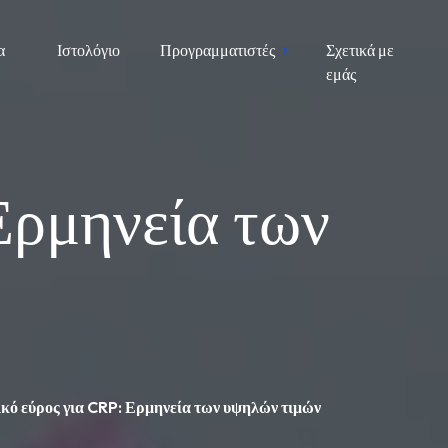
α
Ιστολόγιο
Προγραμματιστές
Σχετικά με
εμάς
Ερμηνεία των
κό εύρος για CRP: Ερμηνεία των υψηλών τιμών