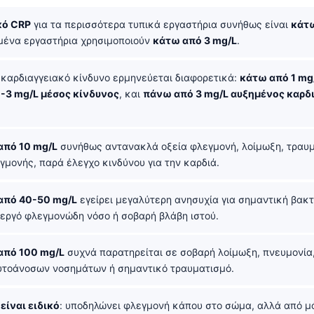
κό CRP
για τα περισσότερα τυπικά εργαστήρια συνήθως είναι
κάτω
σμένα εργαστήρια χρησιμοποιούν
κάτω από 3 mg/L
.
 καρδιαγγειακό κίνδυνο ερμηνεύεται διαφορετικά:
κάτω από 1 mg
1-3 mg/L μέσος κίνδυνος
, και
πάνω από 3 mg/L αυξημένος καρδ
από 10 mg/L
συνήθως αντανακλά οξεία φλεγμονή, λοίμωξη, τραυμ
γμονής, παρά έλεγχο κινδύνου για την καρδιά.
από 40-50 mg/L
εγείρει μεγαλύτερη ανησυχία για σημαντική βακ
νεργό φλεγμονώδη νόσο ή σοβαρή βλάβη ιστού.
από 100 mg/L
συχνά παρατηρείται σε σοβαρή λοίμωξη, πνευμονία
υτοάνοσων νοσημάτων ή σημαντικό τραυματισμό.
είναι ειδικό
: υποδηλώνει φλεγμονή κάπου στο σώμα, αλλά από μ