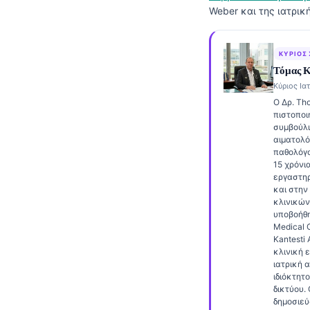
Weber και της ιατρικ
Frysk
Esperanto
ΚΎΡΙΟΣ
Беларуская мова
Τόμας 
Татар теле
Κύριος Ιατ
Ο Δρ. Tho
Кыргызча
πιστοποι
συμβούλι
ئۇيغۇرچە
αιματολό
Cebuano
παθολόγ
15 χρόνι
Basa Jawa
εργαστηρ
και στην
ພາສາລາວ
κλινικών
υποβοήθη
Монгол
Medical O
Kantesti 
Afrikaans
κλινική 
ιατρική 
العربية المغربية
ιδιόκτητ
Occitan
δικτύου. 
δημοσιεύ