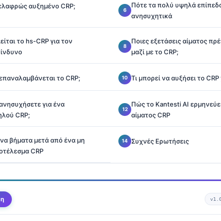
Πότε τα πολύ υψηλά επίπεδα
α ελαφρώς αυξημένο CRP;
ανησυχητικά
ίται το hs-CRP για τον
Ποιες εξετάσεις αίματος πρέ
κίνδυνο
μαζί με το CRP;
 επαναλαμβάνεται το CRP;
Τι μπορεί να αυξήσει το CRP
 ανησυχήσετε για ένα
Πώς το Kantesti AI ερμηνεύε
ηλού CRP;
αίματος CRP
να βήματα μετά από ένα μη
Συχνές Ερωτήσεις
οτέλεσμα CRP
ψη
v1.