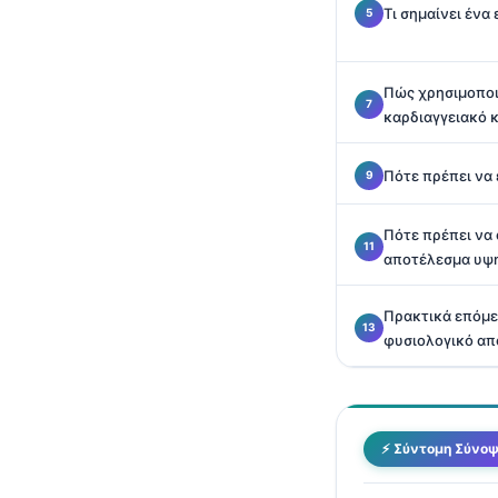
Τι σημαίνει έν
Català
O‘zbekcha
Українська
Πώς χρησιμοποιε
καρδιαγγειακό 
አማርኛ
Kiswahili
Πότε πρέπει να
ភាសាខ្មែរ
Πότε πρέπει να
ဗမာစာ
αποτέλεσμα υψ
ไทย
Tagalog
Πρακτικά επόμε
φυσιολογικό απ
Tiếng Việt
Bahasa Melayu
മലയാളം
⚡ Σύντομη Σύνο
ಕನ್ನಡ
ગુજરાતી