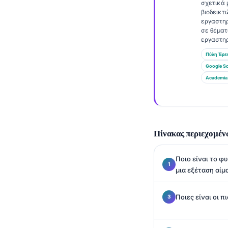
Gàidhlig
σχετικά 
βιοδεικτ
Euskara
εργαστη
σε θέμα
Македонски јазик
εργαστηρ
Latviešu valoda
Πύλη Έρε
Google Sc
Galego
Academia
অসমীয়া
සිංහල
سنڌي
Πίνακας περιεχομέν
پښتو
Ποιο είναι το φ
Slovenčina
μια εξέταση αίμ
Hrvatski
Ποιες είναι οι 
Suomi
Қазақ тілі