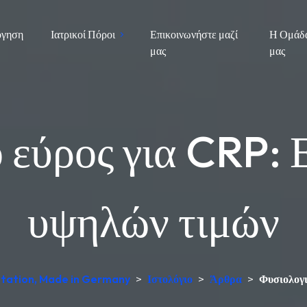
όγηση
Ιατρικοί Πόροι
Επικοινωνήστε μαζί
Η Ομάδ
μας
μας
 εύρος για CRP: 
υψηλών τιμών
retation, Made in Germany
>
Ιστολόγιο
>
Άρθρα
>
Φυσιολογι