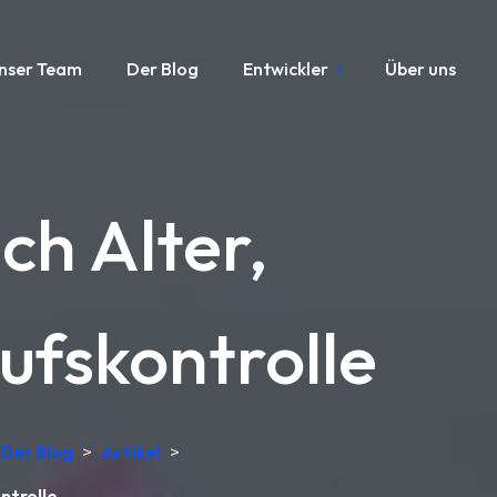
nser Team
Der Blog
Entwickler
Über uns
h Alter,
ufskontrolle
Der Blog
>
Artikel
>
ntrolle