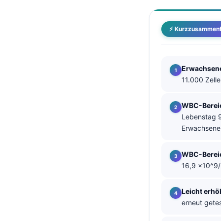
தமிழ்
⚡ Kurzzusammen
తెలుగు
मराठी
اردو
Erwachsen
বাংলা
11.000 Zelle
Shqip
WBC-Bereic
Magyar
Lebenstag 9
Erwachsene
Slovenščina
한국어
WBC-Bereic
Polski
16,9 ×10^9/L
Lietuvių kalba
Leicht erh
Русский
erneut getes
ქართული