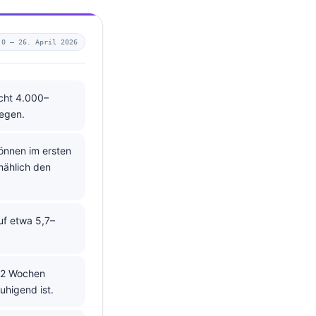
.0 —
26. April 2026
icht 4.000–
legen.
önnen im ersten
mählich den
uf etwa 5,7–
1–2 Wochen
uhigend ist.