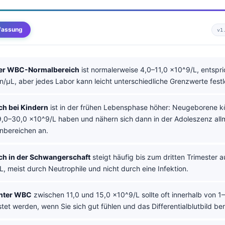
fassung
v1
er WBC-Normalbereich
ist normalerweise 4,0–11,0 ×10^9/L, entspr
n/µL, aber jedes Labor kann leicht unterschiedliche Grenzwerte fest
h bei Kindern
ist in der frühen Lebensphase höher: Neugeborene k
,0–30,0 ×10^9/L haben und nähern sich dann in der Adoleszenz all
nbereichen an.
h in der Schwangerschaft
steigt häufig bis zum dritten Trimester a
, meist durch Neutrophile und nicht durch eine Infektion.
öhter WBC
zwischen 11,0 und 15,0 ×10^9/L sollte oft innerhalb von 
tet werden, wenn Sie sich gut fühlen und das Differentialblutbild ber