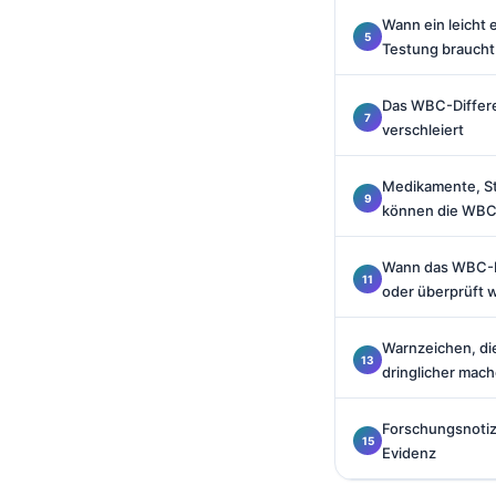
Català
Wann ein leicht
Testung braucht
O‘zbekcha
Українська
Das WBC-Differen
አማርኛ
verschleiert
Kiswahili
Medikamente, S
ភាសាខ្មែរ
können die WBC
ဗမာစာ
Wann das WBC-Er
ไทย
oder überprüft w
Tagalog
Tiếng Việt
Warnzeichen, di
dringlicher mac
Bahasa Melayu
മലയാളം
Forschungsnotize
Evidenz
ಕನ್ನಡ
ગુજરાતી