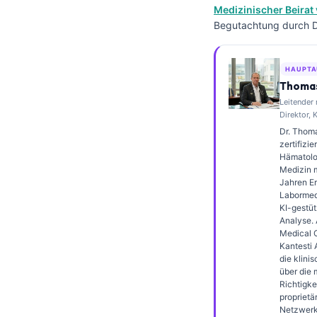
Medizinischer Beirat 
Frysk
Begutachtung durch Dr
Esperanto
Беларуская мова
HAUPTA
Татар теле
Thomas
Leitender
Кыргызча
Direktor, 
ئۇيغۇرچە
Dr. Thoma
zertifizie
Cebuano
Hämatolo
Medizin m
Basa Jawa
Jahren Er
Labormedi
ພາສາລາວ
KI-gestüt
Analyse. 
Монгол
Medical O
Kantesti 
Afrikaans
die klini
العربية المغربية
über die 
Richtigke
Occitan
proprietä
Netzwerks