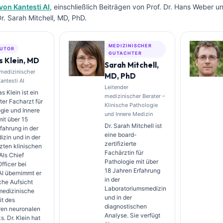
von Kantesti AI
, einschließlich Beiträgen von Prof. Dr. Hans Weber u
. Sarah Mitchell, MD, PhD.
MEDIZINISCHER
UTOR
GUTACHTER
 Klein, MD
Sarah Mitchell,
 medizinischer
MD, PhD
Kantesti AI
Leitender
s Klein ist ein
medizinischer Berater –
rter Facharzt für
Klinische Pathologie
gie und Innere
und Innere Medizin
it über 15
Dr. Sarah Mitchell ist
fahrung in der
eine board-
zin und in der
zertifizierte
zten klinischen
Fachärztin für
Als Chief
Pathologie mit über
fficer bei
18 Jahren Erfahrung
AI übernimmt er
in der
sche Aufsicht
Laboratoriumsmedizin
medizinische
und in der
it des
diagnostischen
ren neuronalen
Analyse. Sie verfügt
. Dr. Klein hat