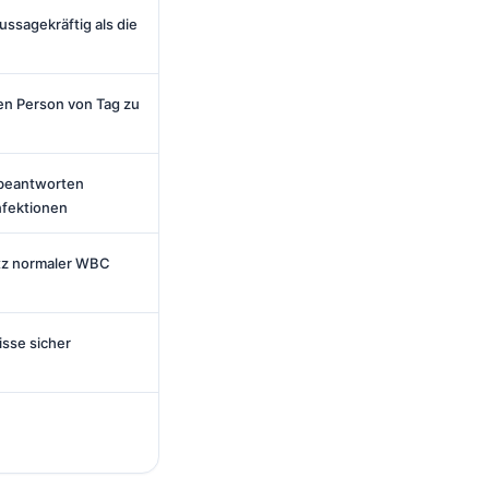
ssagekräftig als die
n Person von Tag zu
 beantworten
nfektionen
tz normaler WBC
sse sicher