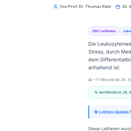
Von Prof. Dr. Thomas Klein
26. 
CBC-Leitfaden
Lab
Die Leukozytenwer
Stress, durch Med
dem Differentialb
anhaltend ist.
📖 ~11 Minuten
📅
26. A
📝 Veröffentlicht:
26. 
🔄 Letztes Update:
Norsk bokmål
Ślōnskŏ gŏdka
Dieser Leitfaden wurd