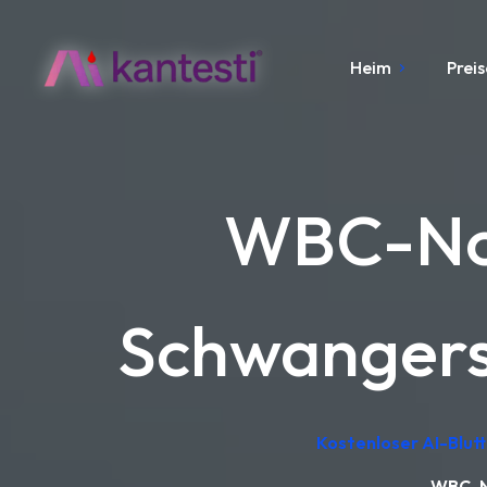
Heim
Preis
WBC-Nor
Schwangersc
Kostenloser AI-Blut
WBC-No