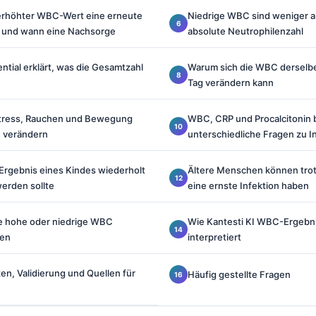
 erhöhter WBC-Wert eine erneute
Niedrige WBC sind weniger au
 und wann eine Nachsorge
absolute Neutrophilenzahl
tial erklärt, was die Gesamtzahl
Warum sich die WBC derselbe
Tag verändern kann
tress, Rauchen und Bewegung
WBC, CRP und Procalcitonin
 verändern
unterschiedliche Fragen zu I
gebnis eines Kindes wiederholt
Ältere Menschen können tro
erden sollte
eine ernste Infektion haben
e hohe oder niedrige WBC
Wie Kantesti KI WBC-Ergebni
hen
interpretiert
n, Validierung und Quellen für
Häufig gestellte Fragen