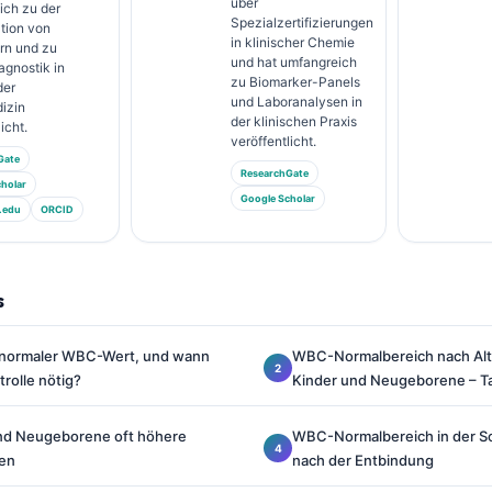
über
ich zu der
Spezialzertifizierungen
ation von
in klinischer Chemie
rn und zu
und hat umfangreich
agnostik in
zu Biomarker-Panels
der
und Laboranalysen in
izin
der klinischen Praxis
icht.
veröffentlicht.
Gate
ResearchGate
holar
Google Scholar
.edu
ORCID
s
n normaler WBC-Wert, und wann
WBC-Normalbereich nach Alt
trolle nötig?
Kinder und Neugeborene – Ta
nd Neugeborene oft höhere
WBC-Normalbereich in der S
en
nach der Entbindung