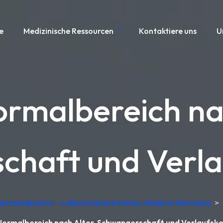
e
Medizinische Ressourcen
Kontaktiere uns
U
malbereich nac
haft und Verla
testanalysator – Laborinterpretation, Made in Germany
>
rmalbereich nach Alter, Schwangerschaft und Verlaufsko