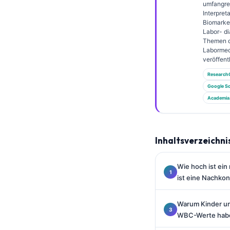
Gàidhlig
umfangre
Interpret
Euskara
Biomarke
Labor- di
Македонски јазик
Themen 
Labormed
Latviešu valoda
veröffentl
Galego
Research
অসমীয়া
Google Sc
Academia
සිංහල
سنڌي
پښتو
Inhaltsverzeichni
Wie hoch ist ei
Slovenčina
ist eine Nachkon
Hrvatski
Suomi
Warum Kinder u
WBC-Werte hab
Қазақ тілі