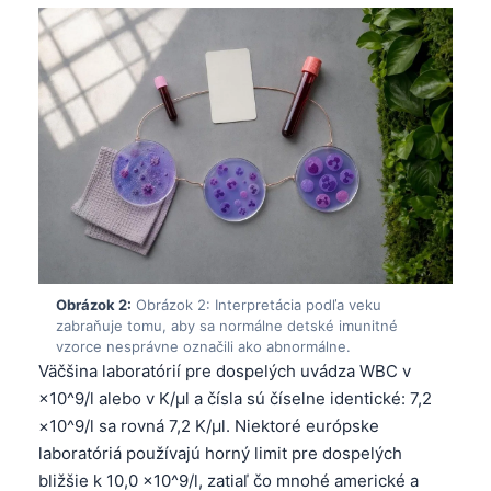
Obrázok 2:
Obrázok 2: Interpretácia podľa veku
zabraňuje tomu, aby sa normálne detské imunitné
vzorce nesprávne označili ako abnormálne.
Väčšina laboratórií pre dospelých uvádza WBC v
×10^9/l alebo v K/µl a čísla sú číselne identické: 7,2
×10^9/l sa rovná 7,2 K/µl. Niektoré európske
laboratóriá používajú horný limit pre dospelých
bližšie k 10,0 ×10^9/l, zatiaľ čo mnohé americké a