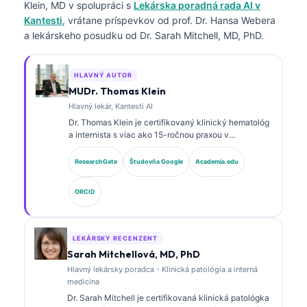
Klein, MD
v spolupráci s
Lekárska poradná rada AI v
Kantesti
, vrátane príspevkov od prof. Dr. Hansa Webera
a lekárskeho posudku od Dr. Sarah Mitchell, MD, PhD.
HLAVNÝ AUTOR
MUDr. Thomas Klein
Hlavný lekár, Kantesti AI
Dr. Thomas Klein je certifikovaný klinický hematológ
a internista s viac ako 15-ročnou praxou v
laboratórnej medicíne a analýze klinických údajov s
podporou AI. Ako hlavný lekársky riaditeľ v
ResearchGate
Študovňa Google
Academia.edu
spoločnosti Kantesti AI poskytuje klinický dohľad nad
medicínskou presnosťou proprietárnej neurónovej
ORCID
siete. Dr. Klein publikoval rozsiahle práce o
interpretácii biomarkerov a laboratórnej diagnostike v
oblasti laboratórnej medicíny.
LEKÁRSKY RECENZENT
Sarah Mitchellová, MD, PhD
Hlavný lekársky poradca - Klinická patológia a interná
medicína
Dr. Sarah Mitchell je certifikovaná klinická patológka