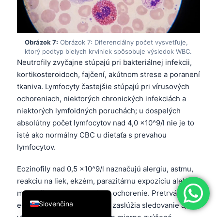
简体中文
Română
Obrázok 7:
Obrázok 7: Diferenciálny počet vysvetľuje,
Türkçe
ktorý podtyp bielych krviniek spôsobuje výsledok WBC.
Ελληνικά
Neutrofily zvyčajne stúpajú pri bakteriálnej infekcii,
kortikosteroidoch, fajčení, akútnom strese a poranení
Português
tkaniva. Lymfocyty častejšie stúpajú pri vírusových
Español
ochoreniach, niektorých chronických infekciách a
Italiano
niektorých lymfoidných poruchách; u dospelých
absolútny počet lymfocytov nad 4,0 ×10^9/l nie je to
עִבְרִית
isté ako normálny CBC u dieťaťa s prevahou
Français
lymfocytov.
العربية
Eozinofily nad 0,5 ×10^9/l naznačujú alergiu, astmu,
Deutsch
reakciu na liek, ekzém, parazitárnu expozíciu alebo
English
menej často hematologické ochorenie. Pretrvávajúce
Slovenčina
eozinofily nad 1,5 ×10^9/l si zaslúžia sledovanie aj