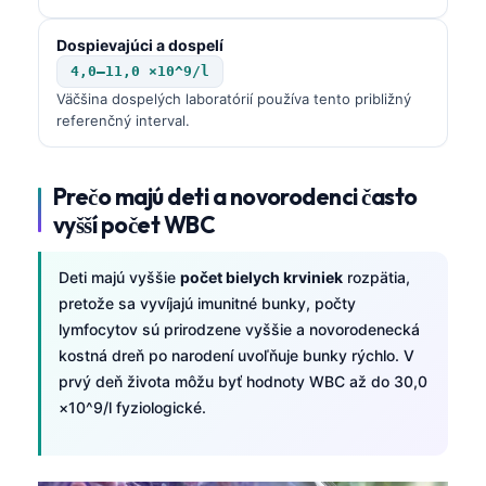
Dospievajúci a dospelí
4,0–11,0 ×10^9/l
Väčšina dospelých laboratórií používa tento približný
referenčný interval.
Prečo majú deti a novorodenci často
vyšší počet WBC
Deti majú vyššie
počet bielych krviniek
rozpätia,
pretože sa vyvíjajú imunitné bunky, počty
lymfocytov sú prirodzene vyššie a novorodenecká
kostná dreň po narodení uvoľňuje bunky rýchlo. V
prvý deň života môžu byť hodnoty WBC až do 30,0
×10^9/l fyziologické.