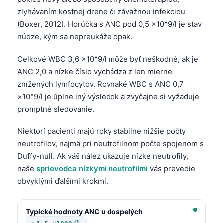
O‘zbekcha
zlyhávaním kostnej drene či závažnou infekciou
(Boxer, 2012). Horúčka s ANC pod 0,5 ×10^9/l je stav
Українська
núdze, kým sa nepreukáže opak.
አማርኛ
Kiswahili
Celkové WBC 3,6 ×10^9/l môže byť neškodné, ak je
ANC 2,0 a nízke číslo vychádza z len mierne
ភាសាខ្មែរ
znížených lymfocytov. Rovnaké WBC s ANC 0,7
ဗမာစာ
×10^9/l je úplne iný výsledok a zvyčajne si vyžaduje
ไทย
promptné sledovanie.
Tagalog
Niektorí pacienti majú roky stabilne nižšie počty
Tiếng Việt
neutrofilov, najmä pri neutrofilnom počte spojenom s
Bahasa Melayu
Duffy-null. Ak váš nález ukazuje nízke neutrofily,
naše
sprievodca nízkymi neutrofilmi
vás prevedie
മലയാളം
obvyklými ďalšími krokmi.
ಕನ್ನಡ
ગુજરાતી
Typické hodnoty ANC u dospelých
தமிழ்