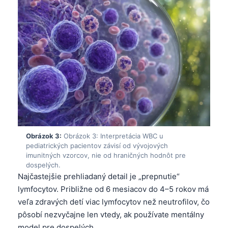
Obrázok 3:
Obrázok 3: Interpretácia WBC u
pediatrických pacientov závisí od vývojových
imunitných vzorcov, nie od hraničných hodnôt pre
dospelých.
Najčastejšie prehliadaný detail je „prepnutie“
lymfocytov. Približne od 6 mesiacov do 4–5 rokov má
veľa zdravých detí viac lymfocytov než neutrofilov, čo
pôsobí nezvyčajne len vtedy, ak používate mentálny
model pre dospelých.