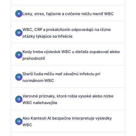
Lieky, stres, fajčenie a cvičenie môžu meniť WBC
WBC, CRP a prokalcitonín odpovedajú na rôzne
otázky týkajúce sa infekcie
Kedy treba výsledok WBC u dieťaťa zopakovať alebo
prehodnotiť
Starší ľudia môžu mať závažnú infekciu pri
normálnom WBC
Varovné príznaky, ktoré robia vysoké alebo nízke
WBC naliehavejšie
Ako Kantesti AI bezpečne interpretuje výsledky
WBC