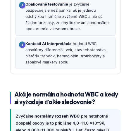
Opakované testovanie
je zvyčajne
bezpečnejšie než panika, ak je jedinou
odchýlkou hranične zvýšené WBC a nie sú
žiadne príznaky, zmeny liekov ani abnormálne
upozornenia v krvnom obraze.
Kantesti AI interpretácia
hodnotí WBC,
absolútny diferenciál, vek, stav tehotenstva,
históriu trendov, hemoglobín, trombocyty a
zápalové markery spolu.
Aká je normálna hodnota WBC a kedy
si vyžaduje ďalšie sledovanie?
Zvyčajne
normálny rozsah WBC
pre netehotné
dospelé osoby je to približne 4,0–11,0 ×10^9/l,
alebo 4 000–11 000 buniek/µl. Deti často mívajú