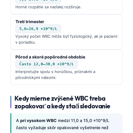
Horné rozpätie sa naďalej rozširuje.
Tretí trimester
5,6–16,9 ×10^9/L
Vysoký počet WBC môže byť fyziologický, ak je pacient
v poriadku.
Pôrod a skoré popôrodné obdobie
Často 12,0–30,0 ×10^9/L
Interpretujte spolu s horúčkou, príznakmi a
pôrodníckymi nálezmi.
Kedy mierne zvýšené WBC treba
zopakovať a kedy stačí sledovanie
A
pri vysokom WBC
medzi 11,0 a 15,0 ×10^9/L
často vyžaduje skôr opakované vyšetrenie než