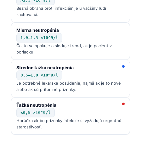
>1,5 ×10^9/l
Bežná obrana proti infekciám je u väčšiny ľudí
తెలుగు
zachovaná.
मराठी
اردو
Mierna neutropénia
1,0–1,5 ×10^9/l
বাংলা
Často sa opakuje a sleduje trend, ak je pacient v
Shqip
poriadku.
Magyar
Stredne ťažká neutropénia
Slovenščina
0,5–1,0 ×10^9/l
한국어
Je potrebné lekárske posúdenie, najmä ak je to nové
alebo ak sú prítomné príznaky.
Polski
Lietuvių kalba
Ťažká neutropénia
<0,5 ×10^9/l
Русский
Horúčka alebo príznaky infekcie si vyžadujú urgentnú
ქართული
starostlivosť.
Čeština