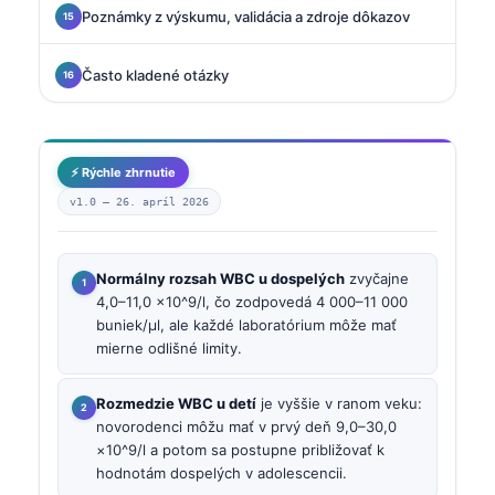
Poznámky z výskumu, validácia a zdroje dôkazov
Často kladené otázky
⚡ Rýchle zhrnutie
v1.0 —
26. apríl 2026
Normálny rozsah WBC u dospelých
zvyčajne
4,0–11,0 ×10^9/l, čo zodpovedá 4 000–11 000
buniek/µl, ale každé laboratórium môže mať
mierne odlišné limity.
Rozmedzie WBC u detí
je vyššie v ranom veku:
novorodenci môžu mať v prvý deň 9,0–30,0
×10^9/l a potom sa postupne približovať k
hodnotám dospelých v adolescencii.