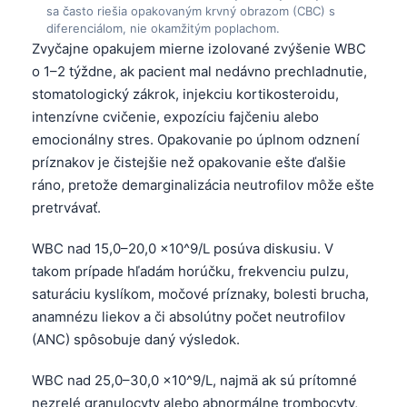
sa často riešia opakovaným krvný obrazom (CBC) s
diferenciálom, nie okamžitým poplachom.
Zvyčajne opakujem mierne izolované zvýšenie WBC
o 1–2 týždne, ak pacient mal nedávno prechladnutie,
stomatologický zákrok, injekciu kortikosteroidu,
intenzívne cvičenie, expozíciu fajčeniu alebo
emocionálny stres. Opakovanie po úplnom odznení
príznakov je čistejšie než opakovanie ešte ďalšie
ráno, pretože demarginalizácia neutrofilov môže ešte
pretrvávať.
WBC nad 15,0–20,0 ×10^9/L posúva diskusiu. V
takom prípade hľadám horúčku, frekvenciu pulzu,
saturáciu kyslíkom, močové príznaky, bolesti brucha,
anamnézu liekov a či absolútny počet neutrofilov
(ANC) spôsobuje daný výsledok.
WBC nad 25,0–30,0 ×10^9/L, najmä ak sú prítomné
nezrelé granulocyty alebo abnormálne trombocyty,