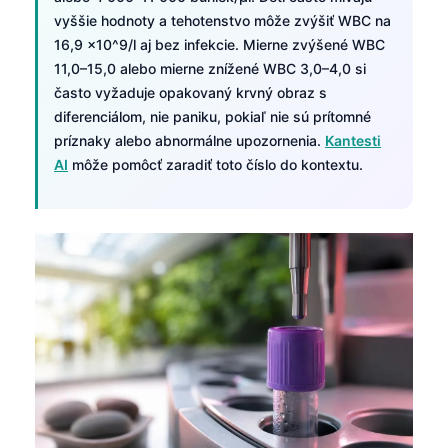
vyššie hodnoty a tehotenstvo môže zvýšiť WBC na
16,9 ×10^9/l aj bez infekcie. Mierne zvýšené WBC
11,0–15,0 alebo mierne znížené WBC 3,0–4,0 si
často vyžaduje opakovaný krvný obraz s
diferenciálom, nie paniku, pokiaľ nie sú prítomné
príznaky alebo abnormálne upozornenia.
Kantesti
AI
môže pomôcť zaradiť toto číslo do kontextu.