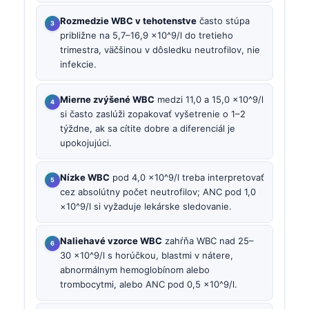
Rozmedzie WBC v tehotenstve
často stúpa
približne na 5,7–16,9 ×10^9/l do tretieho
trimestra, väčšinou v dôsledku neutrofilov, nie
infekcie.
Mierne zvýšené WBC
medzi 11,0 a 15,0 ×10^9/l
si často zaslúži zopakovať vyšetrenie o 1–2
týždne, ak sa cítite dobre a diferenciál je
upokojujúci.
Nízke WBC
pod 4,0 ×10^9/l treba interpretovať
cez absolútny počet neutrofilov; ANC pod 1,0
×10^9/l si vyžaduje lekárske sledovanie.
Naliehavé vzorce WBC
zahŕňa WBC nad 25–
30 ×10^9/l s horúčkou, blastmi v nátere,
abnormálnym hemoglobínom alebo
trombocytmi, alebo ANC pod 0,5 ×10^9/l.