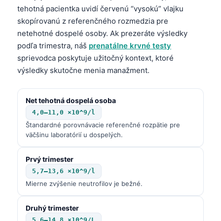
tehotná pacientka uvidí červenú “vysokú” vlajku
skopírovanú z referenčného rozmedzia pre
netehotné dospelé osoby. Ak prezeráte výsledky
podľa trimestra, náš
prenatálne krvné testy
sprievodca poskytuje užitočný kontext, ktoré
výsledky skutočne menia manažment.
Net tehotná dospelá osoba
4,0–11,0 ×10^9/l
Štandardné porovnávacie referenčné rozpätie pre
väčšinu laboratórií u dospelých.
Prvý trimester
5,7–13,6 ×10^9/l
Mierne zvýšenie neutrofilov je bežné.
Druhý trimester
5,6–14.8 ×10^9/L