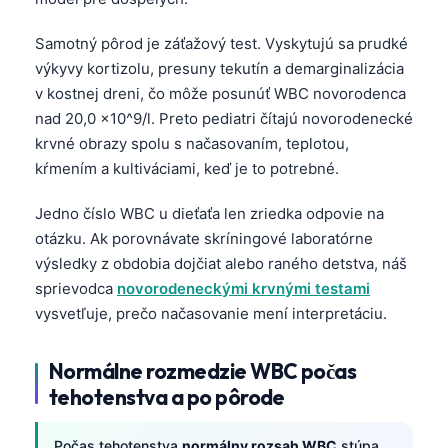
Samotný pôrod je záťažový test. Vyskytujú sa prudké
výkyvy kortizolu, presuny tekutín a demarginalizácia
v kostnej dreni, čo môže posunúť WBC novorodenca
nad 20,0 ×10^9/l. Preto pediatri čítajú novorodenecké
krvné obrazy spolu s načasovaním, teplotou,
kŕmením a kultiváciami, keď je to potrebné.
Jedno číslo WBC u dieťaťa len zriedka odpovie na
otázku. Ak porovnávate skríningové laboratórne
výsledky z obdobia dojčiat alebo raného detstva, náš
sprievodca
novorodeneckými krvnými testami
vysvetľuje, prečo načasovanie mení interpretáciu.
Normálne rozmedzie WBC počas
tehotenstva a po pôrode
Počas tehotenstva
normálny rozsah WBC
stúpa