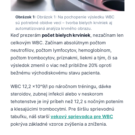
Obrázok 1:
Obrázok 1: Na pochopenie výsledku WBC
sú potrebné obidve veci – tvorba bielych krviniek aj
automatizovaná analýza krvného obrazu.
Keď prezerám
počet bielych krviniek
, nezačínam len
celkovým WBC. Začínam absolútnym počtom
neutrofilov, počtom lymfocytov, hemoglobínom,
počtom trombocytov, príznakmi, liekmi a tým, či sa
výsledok zmenil o viac než približne 20% oproti
bežnému východiskovému stavu pacienta.
WBC 12,2 ×10^9/l po náročnom tréningu, dávke
steroidov, zubnej infekcii alebo v neskorom
tehotenstve je iný príbeh než 12,2 s nočným potením
a klesajúcimi trombocytmi. Pre širšiu sprievodnú
tabuľku, náš starší
vekový sprievodca pre WBC
pokrýva základné vzorce zvýšenia a zníženia.