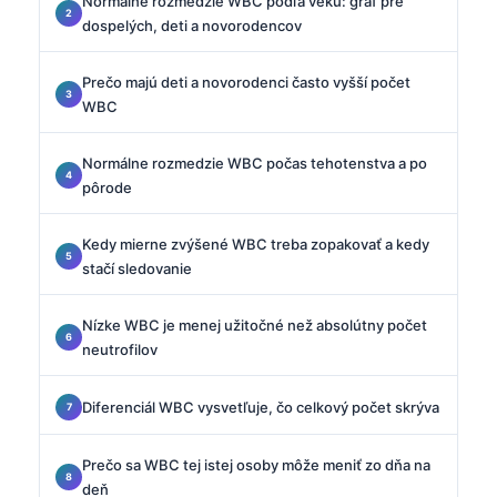
Normálne rozmedzie WBC podľa veku: graf pre
dospelých, deti a novorodencov
Prečo majú deti a novorodenci často vyšší počet
WBC
Normálne rozmedzie WBC počas tehotenstva a po
pôrode
Kedy mierne zvýšené WBC treba zopakovať a kedy
stačí sledovanie
Nízke WBC je menej užitočné než absolútny počet
neutrofilov
Diferenciál WBC vysvetľuje, čo celkový počet skrýva
Prečo sa WBC tej istej osoby môže meniť zo dňa na
deň