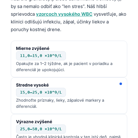
by sa nemalo odbiť ako “len stres”. Náš hlbší
sprievodca
vzorcoch vysokého WBC
vysvetľuje, ako
klinici odlišujú infekciu, zápal, účinky liekov a
poruchy kostnej drene.
Mierne zvýšené
11,0–15,0 ×10^9/L
Opakujte za 1–2 týždne, ak je pacient v poriadku a
diferenciál je upokojujúci.
Stredne vysoké
15,0–25,0 ×10^9/L
Zhodnoťte príznaky, lieky, zápalové markery a
diferenciál.
Výrazne zvýšené
Norsk bokmål
25,0–50,0 ×10^9/L
Ślōnskŏ gŏdka
Často je vhodná klinická kontrola v ten istý deň, najmä