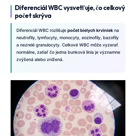
日本語
Diferenciál WBC vysvetľuje, čo celkový
Eesti
počet skrýva
Azərbaycan dili
Diferenciál WBC rozlišuje
počet bielych krviniek
na
Bosanski
neutrofily, lymfocyty, monocyty, eozinofily, bazofily
Svenska
a nezrelé granulocyty. Celkové WBC môže vyzerať
normálne, zatiaľ čo jedna bunková línia je významne
Српски језик
zvýšená alebo znížená.
Íslenska
Հայերեն
Bahasa Indonesia
हिन्दी
Nederlands
Dansk
Български
فارسی