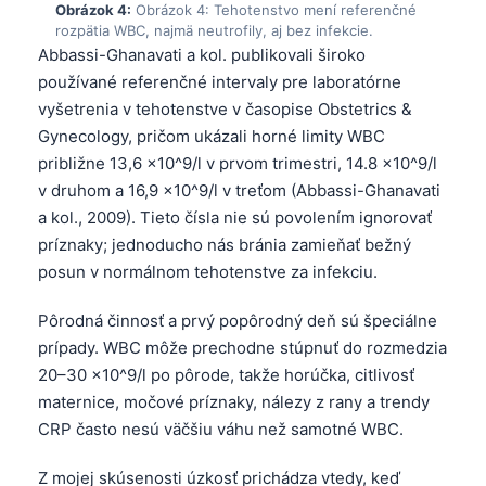
Obrázok 4:
Obrázok 4: Tehotenstvo mení referenčné
rozpätia WBC, najmä neutrofily, aj bez infekcie.
Abbassi-Ghanavati a kol. publikovali široko
používané referenčné intervaly pre laboratórne
vyšetrenia v tehotenstve v časopise Obstetrics &
Gynecology, pričom ukázali horné limity WBC
približne 13,6 ×10^9/l v prvom trimestri, 14.8 ×10^9/l
v druhom a 16,9 ×10^9/l v treťom (Abbassi-Ghanavati
a kol., 2009). Tieto čísla nie sú povolením ignorovať
príznaky; jednoducho nás bránia zamieňať bežný
posun v normálnom tehotenstve za infekciu.
Pôrodná činnosť a prvý popôrodný deň sú špeciálne
prípady. WBC môže prechodne stúpnuť do rozmedzia
20–30 ×10^9/l po pôrode, takže horúčka, citlivosť
maternice, močové príznaky, nálezy z rany a trendy
CRP často nesú väčšiu váhu než samotné WBC.
Z mojej skúsenosti úzkosť prichádza vtedy, keď