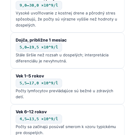
9,0–30,0 ×10^9/l
Vysoké uvoľňovanie z kostnej drene a pôrodný stres
spôsobujú, že počty sú výrazne vyššie než hodnoty u
dospelých.
Dojča, približne 1 mesiac
5,0–19,5 ×10^9/l
Stále širšie než rozsah u dospelých; interpretácia
diferenciálu je nevyhnutná.
Vek 1–5 rokov
5,5–17,0 ×10^9/l
Počty lymfocytov prevládajúce sú bežné u zdravých
detí.
Vek 6–12 rokov
4,5–13,5 ×10^9/l
Počty sa začínajú posúvať smerom k vzoru typickému
pre dospelých.