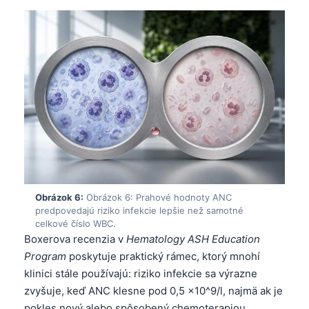
Gàidhlig
Euskara
Македонски јазик
Latviešu valoda
Galego
অসমীয়া
සිංහල
سنڌي
پښتو
Obrázok 6:
Obrázok 6: Prahové hodnoty ANC
predpovedajú riziko infekcie lepšie než samotné
celkové číslo WBC.
Hrvatski
Boxerova recenzia v
Hematology ASH Education
Suomi
Program
poskytuje praktický rámec, ktorý mnohí
klinici stále používajú: riziko infekcie sa výrazne
Қазақ тілі
zvyšuje, keď ANC klesne pod 0,5 ×10^9/l, najmä ak je
Català
pokles nový alebo spôsobený chemoterapiou,