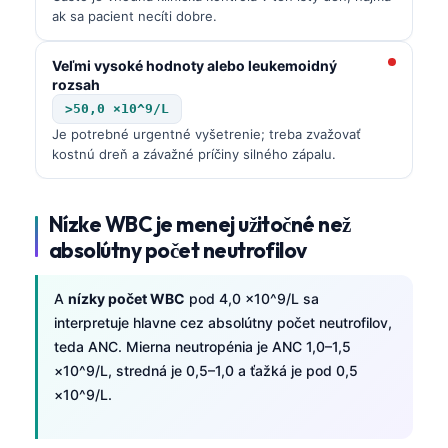
ak sa pacient necíti dobre.
Frysk
Esperanto
Veľmi vysoké hodnoty alebo leukemoidný
rozsah
Беларуская мова
>50,0 ×10^9/L
Татар теле
Je potrebné urgentné vyšetrenie; treba zvažovať
Кыргызча
kostnú dreň a závažné príčiny silného zápalu.
ئۇيغۇرچە
Cebuano
Nízke WBC je menej užitočné než
absolútny počet neutrofilov
Basa Jawa
ພາສາລາວ
A
nízky počet WBC
pod 4,0 ×10^9/L sa
Монгол
interpretuje hlavne cez absolútny počet neutrofilov,
teda ANC. Mierna neutropénia je ANC 1,0–1,5
Afrikaans
×10^9/L, stredná je 0,5–1,0 a ťažká je pod 0,5
العربية المغربية
×10^9/L.
Occitan