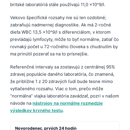
britské laboratóriá stále používajú 11,0 ×10^9/l.
Vekovo špecifické rozsahy nie sú len ozdobné;
zabraňujú nadmernej diagnostike. Ak má 2-ročné
dieťa WBC 13,5 ×10^9/l s diferenciálom, v ktorom
prevládajú lymfocyty, môže to byť normálne, zatiaľ čo
rovnaký počet u 72-ročného človeka s chudnutím by
ma prinútil pozerať sa na to prísnejšie.
Referenčné intervaly sa zostavujú z centrálnej 95%
zdravej populácie daného laboratória, čo znamená,
že približne 1 z 20 zdravých ľudí bude tesne mimo
vytlačeného rozsahu. Viac o tom, prečo môže
“normálna” vlajka laboratória zavádzať, pozri v našom
návode na
nástrojov na normálne rozmedzie
výsledkov krvného testu
.
Novorodenec, prvých 24 hodín