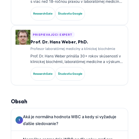
s viac než 18-ročnou praxou v laboratórnej medicíne
a diagnostickej analýze. Má špecializované
certifikácie v klinickej biochémii a rozsiahle
ResearchGate
Študovňa Google
publikovala o paneloch biomarkerov a laboratórnej
analýze v klinickej praxi.
PRISPIEVAJÚCI EXPERT
Prof. Dr. Hans Weber, PhD.
Profesor laboratórnej medicíny a klinickej biochémie
Prof. Dr. Hans Weber prináša 30+ rokov skúseností v
klinickej biochémii, laboratórnej medicíne a výskume
biomarkerov. Bývalý prezident Nemeckej spoločnosti
pre klinickú biochémiu, špecializuje sa na analýzu
ResearchGate
Študovňa Google
diagnostických panelov, štandardizáciu biomarkerov
a laboratórnu medicínu podporovanú AI.
Obsah
Aká je normálna hodnota WBC a kedy si vyžaduje
ďalšie sledovanie?