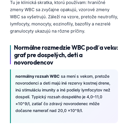
Tu je klinická skratka, ktorú používam: hraničné
zmeny WBC sa zvyčajne opakujú, vzorové zmeny
WBC sa vyšetrujú. Záleží na vzore, pretože neutrofily,
lymfocyty, monocyty, eozinofily, bazofily a nezrelé
granulocyty ukazujú na rôzne príčiny.
Normálne rozmedzie WBC podľa veku:
graf pre dospelých, deti a
novorodencov
normálny rozsah WBC
sa mení s vekom, pretože
novorodenci a deti majú iné rezervy kostnej drene,
inú stimuláciu imunity a iné podiely lymfocytov než
dospelí. Typický rozsah dospelého je 4,0–11,0
×10^9/l, zatiaľ čo zdravý novorodenec môže
dočasne namerať nad 20,0 ×10^9/l.