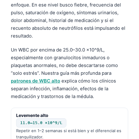
enfoque. En ese nivel busco fiebre, frecuencia del
Frysk
pulso, saturación de oxígeno, síntomas urinarios,
Esperanto
dolor abdominal, historial de medicación y si el
Беларуская мова
recuento absoluto de neutrófilos está impulsando el
resultado.
Татар теле
Кыргызча
Un WBC por encima de 25.0–30.0 ×10^9/L,
especialmente con granulocitos inmaduros o
ئۇيغۇرچە
plaquetas anormales, no debe descartarse como
Cebuano
“solo estrés”. Nuestra guía más profunda para
Basa Jawa
patrones de WBC alto
explica cómo los clínicos
ພາສາລາວ
separan infección, inflamación, efectos de la
medicación y trastornos de la médula.
Монгол
Afrikaans
Levemente alto
العربية المغربية
11.0–15.0 ×10^9/L
Occitan
Repetir en 1–2 semanas si está bien y el diferencial es
tranquilizador.