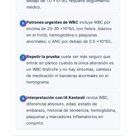
debajo de 1.0 ×10^9/L requiere seguimiento
médico.
Patrones urgentes de WBC
incluye WBC por
encima de 25–30 ×10^9/L con fiebre, blastos
en el frotis, hemoglobina o plaquetas
anormales, o ANC por debajo de 0.5 ×10^9/L.
Repetir la prueba
suele ser más seguro que
entrar en pánico cuando la única alteración es
un WBC limítrofe y no hay síntomas, cambios
de medicación ni banderas anormales en el
hemograma.
interpretación con IA Kantesti
revisa WBC,
diferencial absoluto, edad, estado de
embarazo, historial de tendencia, hemoglobina,
plaquetas y marcadores inflamatorios en
conjunto.