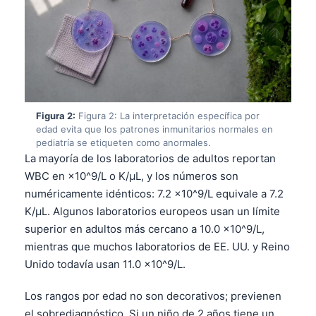
Figura 2:
Figura 2: La interpretación específica por
edad evita que los patrones inmunitarios normales en
pediatría se etiqueten como anormales.
La mayoría de los laboratorios de adultos reportan
WBC en ×10^9/L o K/µL, y los números son
numéricamente idénticos: 7.2 ×10^9/L equivale a 7.2
K/µL. Algunos laboratorios europeos usan un límite
superior en adultos más cercano a 10.0 ×10^9/L,
mientras que muchos laboratorios de EE. UU. y Reino
Unido todavía usan 11.0 ×10^9/L.
Los rangos por edad no son decorativos; previenen
el sobrediagnóstico. Si un niño de 2 años tiene un