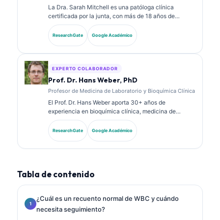
La Dra. Sarah Mitchell es una patóloga clínica
certificada por la junta, con más de 18 años de
experiencia en medicina de laboratorio y análisis
diagnósticos. Tiene certificaciones de especialidad
ResearchGate
Google Académico
en química clínica y ha publicado extensamente
sobre paneles de biomarcadores y análisis de
laboratorio en la práctica clínica.
EXPERTO COLABORADOR
Prof. Dr. Hans Weber, PhD
Profesor de Medicina de Laboratorio y Bioquímica Clínica
El Prof. Dr. Hans Weber aporta 30+ años de
experiencia en bioquímica clínica, medicina de
laboratorio e investigación de biomarcadores. Ex
presidente de la Sociedad Alemana de Química
ResearchGate
Google Académico
Clínica, se especializa en análisis de paneles
diagnósticos, estandarización de biomarcadores y
medicina de laboratorio asistida por IA.
Tabla de contenido
¿Cuál es un recuento normal de WBC y cuándo
necesita seguimiento?