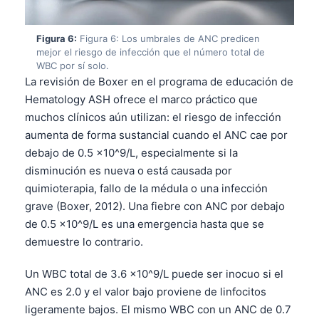
தமிழ்
Figura 6:
Figura 6: Los umbrales de ANC predicen
తెలుగు
mejor el riesgo de infección que el número total de
WBC por sí solo.
मराठी
La revisión de Boxer en el programa de educación de
اردو
Hematology ASH ofrece el marco práctico que
বাংলা
muchos clínicos aún utilizan: el riesgo de infección
aumenta de forma sustancial cuando el ANC cae por
Shqip
debajo de 0.5 ×10^9/L, especialmente si la
Magyar
disminución es nueva o está causada por
Slovenščina
quimioterapia, fallo de la médula o una infección
grave (Boxer, 2012). Una fiebre con ANC por debajo
한국어
de 0.5 ×10^9/L es una emergencia hasta que se
Polski
demuestre lo contrario.
Lietuvių kalba
Un WBC total de 3.6 ×10^9/L puede ser inocuo si el
Русский
ANC es 2.0 y el valor bajo proviene de linfocitos
ქართული
ligeramente bajos. El mismo WBC con un ANC de 0.7