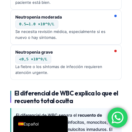
paciente está bien.
فارسی
简体中文
Neutropenia moderada
0.5–1.0 ×10^9/L
Română
Se necesita revisión médica, especialmente si es
Türkçe
nuevo o hay síntomas.
Ελληνικά
Neutropenia grave
Português
<0,5 ×10^9/L
Italiano
La fiebre o los síntomas de infección requieren
atención urgente.
עִבְרִית
Français
El diferencial de WBC explica lo que el
العربية
recuento total oculta
Deutsch
English
El diferencial de WBC separa el
recuento de
leucocitos
en neutrófilos, linfocitos, monocitos,
Español
eosinófilos, basófilos y granulocitos inmaduros. El