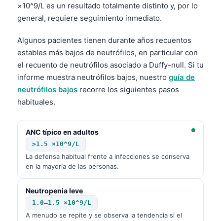
Čeština
×10^9/L es un resultado totalmente distinto y, por lo
general, requiere seguimiento inmediato.
日本語
Eesti
Algunos pacientes tienen durante años recuentos
estables más bajos de neutrófilos, en particular con
Azərbaycan dili
el recuento de neutrófilos asociado a Duffy-null. Si tu
Bosanski
informe muestra neutrófilos bajos, nuestro
guía de
Svenska
neutrófilos bajos
recorre los siguientes pasos
habituales.
Српски језик
Íslenska
ANC típico en adultos
Հայերեն
>1.5 ×10^9/L
Bahasa Indonesia
La defensa habitual frente a infecciones se conserva
en la mayoría de las personas.
हिन्दी
Nederlands
Neutropenia leve
Dansk
1.0–1.5 ×10^9/L
A menudo se repite y se observa la tendencia si el
Български