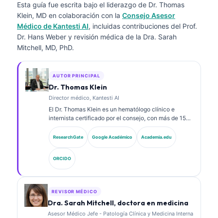
Esta guía fue escrita bajo el liderazgo de
Dr. Thomas
Klein, MD
en colaboración con la
Consejo Asesor
Médico de Kantesti AI
, incluidas contribuciones del Prof.
Dr. Hans Weber y revisión médica de la Dra. Sarah
Mitchell, MD, PhD.
AUTOR PRINCIPAL
Dr. Thomas Klein
Director médico, Kantesti AI
El Dr. Thomas Klein es un hematólogo clínico e
internista certificado por el consejo, con más de 15
años de experiencia en medicina de laboratorio y
análisis clínico asistido por IA. Como Director Médico
ResearchGate
Google Académico
Academia.edu
(Chief Medical Officer) en Kantesti AI, proporciona
supervisión clínica sobre la exactitud médica de la
ORCIDO
red neuronal propietaria. El Dr. Klein ha publicado
ampliamente sobre la interpretación de
biomarcadores y los diagnósticos de laboratorio en
temas de medicina de laboratorio.
REVISOR MÉDICO
Dra. Sarah Mitchell, doctora en medicina
Asesor Médico Jefe - Patología Clínica y Medicina Interna