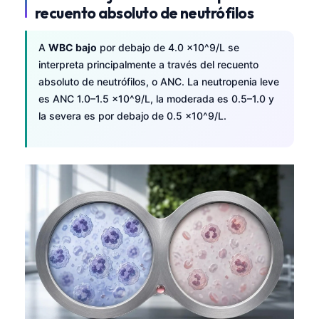
recuento absoluto de neutrófilos
Català
O‘zbekcha
A
WBC bajo
por debajo de 4.0 ×10^9/L se
Українська
interpreta principalmente a través del recuento
አማርኛ
absoluto de neutrófilos, o ANC. La neutropenia leve
es ANC 1.0–1.5 ×10^9/L, la moderada es 0.5–1.0 y
Kiswahili
la severa es por debajo de 0.5 ×10^9/L.
ភាសាខ្មែរ
ဗမာစာ
ไทย
Tagalog
Tiếng Việt
Bahasa Melayu
മലയാളം
ಕನ್ನಡ
ગુજરાતી