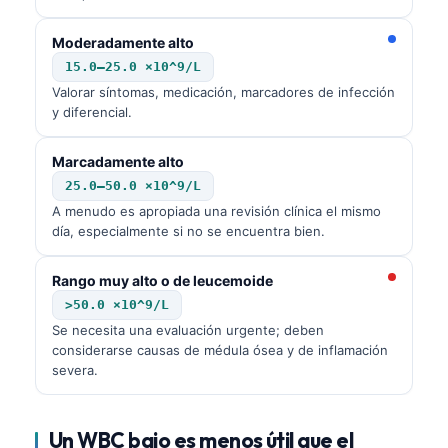
Gàidhlig
Euskara
Moderadamente alto
Македонски јазик
15.0–25.0 ×10^9/L
Valorar síntomas, medicación, marcadores de infección
Latviešu valoda
y diferencial.
Galego
Marcadamente alto
অসমীয়া
25.0–50.0 ×10^9/L
සිංහල
A menudo es apropiada una revisión clínica el mismo
día, especialmente si no se encuentra bien.
سنڌي
پښتو
Rango muy alto o de leucemoide
>50.0 ×10^9/L
Se necesita una evaluación urgente; deben
Slovenčina
considerarse causas de médula ósea y de inflamación
Hrvatski
severa.
Suomi
Қазақ тілі
Un WBC bajo es menos útil que el