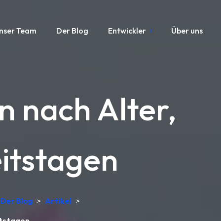
nser Team
Der Blog
Entwickler
Über uns
n nach Alter,
itstagen
Der Blog
>
Artikel
>
itstagen