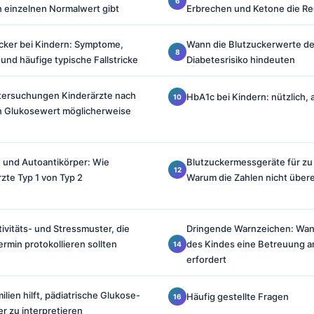
 einzelnen Normalwert gibt
Erbrechen und Ketone die Re
ucker bei Kindern: Symptome,
Wann die Blutzuckerwerte de
nd häufige typische Fallstricke
Diabetesrisiko hindeuten
tersuchungen Kinderärzte nach
HbA1c bei Kindern: nützlich, 
en Glukosewert möglicherweise
n und Autoantikörper: Wie
Blutzuckermessgeräte für z
zte Typ 1 von Typ 2
Warum die Zahlen nicht über
ivitäts- und Stressmuster, die
Dringende Warnzeichen: Wan
ermin protokollieren sollten
des Kindes eine Betreuung a
erfordert
ilien hilft, pädiatrische Glukose-
Häufig gestellte Fragen
r zu interpretieren