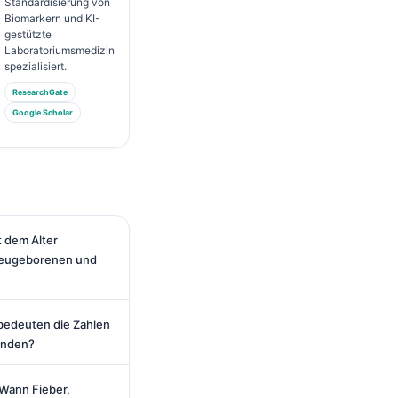
Standardisierung von
Biomarkern und KI-
gestützte
Laboratoriumsmedizin
spezialisiert.
ResearchGate
Google Scholar
 dem Alter
Neugeborenen und
bedeuten die Zahlen
unden?
 Wann Fieber,