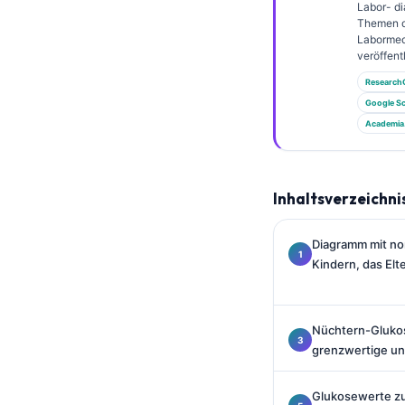
Gàidhlig
Labor- di
Themen 
Euskara
Labormed
veröffentl
Македонски јазик
Research
Latviešu valoda
Google Sc
Galego
Academia
অসমীয়া
සිංහල
Inhaltsverzeichni
سنڌي
پښتو
Diagramm mit no
Kindern, das Elt
Slovenčina
Hrvatski
Nüchtern-Glukos
grenzwertige un
Suomi
Қазақ тілі
Glukosewerte zu