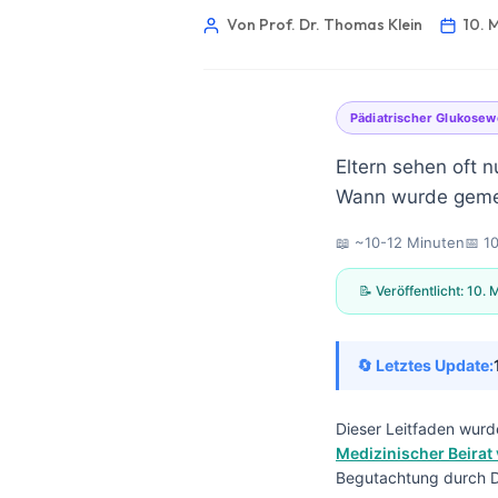
Von Prof. Dr. Thomas Klein
10. 
Pädiatrischer Glukosew
Eltern sehen oft n
Wann wurde gemes
📖 ~10-12 Minuten
📅
1
📝 Veröffentlicht:
10. 
🔄 Letztes Update:
Dieser Leitfaden wurd
Norsk bokmål
Medizinischer Beirat 
Begutachtung durch Dr
Ślōnskŏ gŏdka