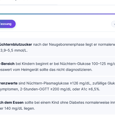
fassung
üchternblutzucker
nach der Neugeborenenphase liegt er normalerw
3,9–5,5 mmol/L.
-Bereich
bei Kindern beginnt er bei Nüchtern-Glukose 100–125 mg/d
sswert vom Heimgerät sollte das nicht diagnostizieren.
renzwerte
sind Nüchtern-Plasmaglukose ≥126 mg/dL, zufällige Glu
Symptomen, 2-Stunden-OGTT ≥200 mg/dL oder A1c ≥6,5%.
ch dem Essen
sollte bei einem Kind ohne Diabetes normalerweise in
er 140 mg/dL liegen.