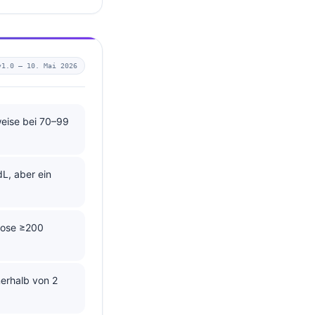
v1.0 —
10. Mai 2026
eise bei 70–99
L, aber ein
kose ≥200
nerhalb von 2