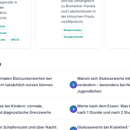
und hat umfangreich
agnostik in
zu Biomarker-Panels
der
und Laboranalysen in
izin
der klinischen Praxis
icht.
veröffentlicht.
Gate
ResearchGate
holar
Google Scholar
.edu
ORCID
s
rmalen Blutzuckerwerten bei
Warum sich Glukosewerte mit
ern tatsächlich nutzen können
verändern – besonders bei 
Jugendlichen
e bei Kindern: normale,
Werte nach dem Essen: Was 
d diagnostische Grenzwerte
nach 1 Stunde und nach 2 St
r Schlafenszeit und über Nacht:
Glukosewerte bei Krankheit: