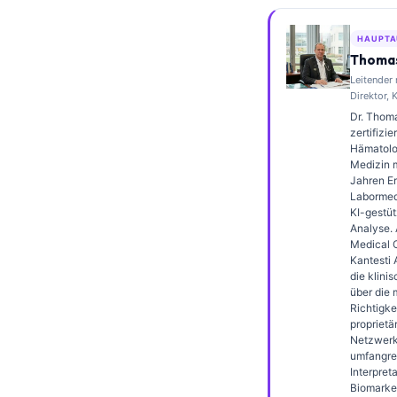
Frysk
HAUPTA
Esperanto
Thomas
Беларуская мова
Leitender
Direktor, 
Татар теле
Dr. Thoma
zertifizie
Кыргызча
Hämatolo
ئۇيغۇرچە
Medizin m
Jahren Er
Cebuano
Labormedi
KI-gestüt
Basa Jawa
Analyse. 
Medical O
ພາສາລາວ
Kantesti 
die klini
Монгол
über die 
Richtigke
Afrikaans
proprietä
العربية المغربية
Netzwerks
umfangre
Occitan
Interpret
Biomarke