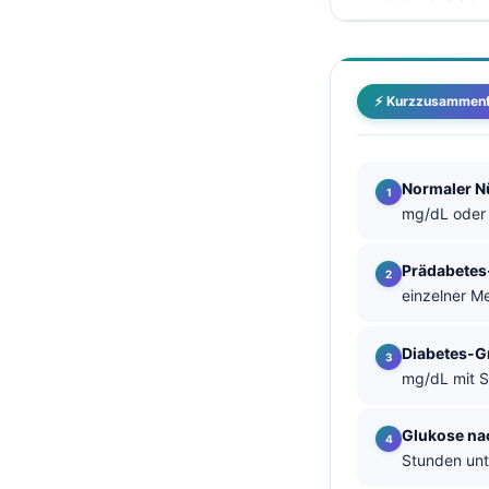
தமிழ்
తెలుగు
⚡ Kurzzusammen
मराठी
اردو
বাংলা
Normaler N
Shqip
mg/dL oder 
Magyar
Prädabetes
Slovenščina
einzelner Me
한국어
Diabetes-G
Polski
mg/dL mit 
Lietuvių kalba
Русский
Glukose na
Stunden unt
ქართული