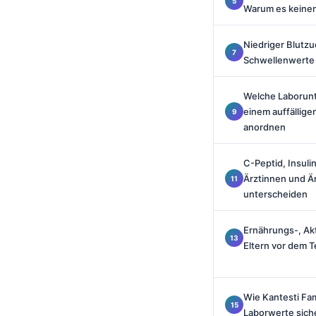
Warum es keinen
Català
O‘zbekcha
Niedriger Blutz
Українська
Schwellenwerte u
አማርኛ
Welche Laborun
Kiswahili
einem auffällig
ភាសាខ្មែរ
anordnen
ဗမာစာ
C-Peptid, Insuli
ไทย
Ärztinnen und Är
unterscheiden
Tagalog
Tiếng Việt
Ernährungs-, Akt
Bahasa Melayu
Eltern vor dem T
മലയാളം
ಕನ್ನಡ
Wie Kantesti Fam
Laborwerte siche
ગુજરાતી