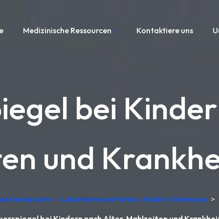
e
Medizinische Ressourcen
Kontaktiere uns
U
iegel bei Kinder
ten und Krankhe
testanalysator – Laborinterpretation, Made in Germany
>
kerspiegel bei Kindern nach Alter, Mahlzeiten und Krankhe