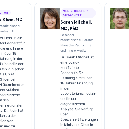
MEDIZINISCHER
UTOR
GUTACHTER
 Klein, MD
Sarah Mitchell,
 medizinischer
MD, PhD
Kantesti AI
Leitender
s Klein ist ein
medizinischer Berater –
rter Facharzt für
Klinische Pathologie
gie und Innere
und Innere Medizin
it über 15
Dr. Sarah Mitchell ist
fahrung in der
eine board-
zin und in der
zertifizierte
zten klinischen
Fachärztin für
Als Chief
Pathologie mit über
fficer bei
18 Jahren Erfahrung
AI übernimmt er
in der
sche Aufsicht
Laboratoriumsmedizin
medizinische
und in der
it des
diagnostischen
ren neuronalen
Analyse. Sie verfügt
. Dr. Klein hat
über
ich zu der
Spezialzertifizierungen
ation von
in klinischer Chemie
rn und zu