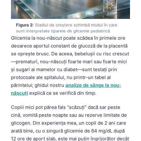
Figura 2:
Stadiul de creștere schimbă modul în care
sunt interpretate tiparele de glicemie pediatrică.
Glicemia la nou-născut poate scădea în primele ore
deoarece aportul constant de glucoză de la placentă
se oprește brusc. De aceea, bebelușii cu risc crescut
—prematuri, nou-născuți foarte mari sau foarte mici
și sugari ai mamelor cu diabet—sunt testați prin
protocoale ale spitalului, nu printr-un tabel al
părintelui; ghidul nostru
analize de sânge la nou-
născuți
explică ce se verifică din timp.
Copiii mici pot părea fals “scăzuți” dacă sar peste
cină, vomită peste noapte sau au rezerve limitate de
glicogen. Din experiența mea, un copil de 2 ani care
arată bine, cu o singură glicemie de 64 mg/dL după
12 ore de aport slab, este mai puțin îngrijorător decât