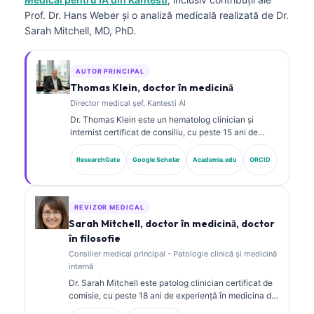
Prof. Dr. Hans Weber și o analiză medicală realizată de Dr.
Sarah Mitchell, MD, PhD.
AUTOR PRINCIPAL
Thomas Klein, doctor în medicină
Director medical șef, Kantesti AI
Dr. Thomas Klein este un hematolog clinician și
internist certificat de consiliu, cu peste 15 ani de
experiență în medicina de laborator și analiză clinică
asistată de AI. În calitate de Chief Medical Officer la
ResearchGate
Google Scholar
Academia.edu
ORCID
Kantesti AI, el asigură supravegherea clinică a
acurateței medicale a rețelei neuronale proprietare.
Dr. Klein a publicat pe larg despre interpretarea
biomarkerilor și diagnosticul de laborator în domeniul
REVIZOR MEDICAL
medicinei de laborator.
Sarah Mitchell, doctor în medicină, doctor
în filosofie
Consilier medical principal - Patologie clinică și medicină
internă
Dr. Sarah Mitchell este patolog clinician certificat de
comisie, cu peste 18 ani de experiență în medicina de
laborator și analiza diagnostică. Deține certificări de