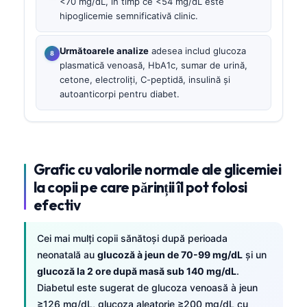
<70 mg/dL, în timp ce <54 mg/dL este
hipoglicemie semnificativă clinic.
Următoarele analize
adesea includ glucoza
plasmatică venoasă, HbA1c, sumar de urină,
cetone, electroliți, C-peptidă, insulină și
autoanticorpi pentru diabet.
Grafic cu valorile normale ale glicemiei
la copii pe care părinții îl pot folosi
efectiv
Cei mai mulți copii sănătoși după perioada
neonatală au
glucoză à jeun de 70-99 mg/dL
și un
glucoză la 2 ore după masă sub 140 mg/dL
.
Diabetul este sugerat de glucoza venoasă à jeun
≥126 mg/dL, glucoza aleatorie ≥200 mg/dL cu