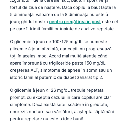
„zgomotul” de la cereale, suc, băuturi sportive și
tortul de ziua de naștere. Dacă copilul a băut lapte la
5 dimineața, valoarea de la 8 dimineața nu este à
jeun; ghidul nostru
pentru pregătirea în post
este cel
pe care îl trimit familiilor înainte de analize repetate.
O glicemie à jeun de 100-125 mg/dL se numește
glicemie à jeun afectată, dar copiii nu progresează
toți în același mod. Acord mai multă atenție când
apare împreună cu trigliceride peste 150 mg/dL,
creșterea ALT, simptome de apnee în somn sau un
istoric familial puternic de diabet zaharat tip 2.
O glicemie à jeun ≥126 mg/dL trebuie repetată
prompt, cu excepția cazului în care copilul are clar
simptome. Dacă există sete, scădere în greutate,
enurezis nocturn sau vărsături, a aștepta săptămâni
pentru repetare nu este o idee bună.