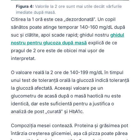
Figura 4:
Valorile la 2 ore sunt mai utile decât vârfurile
imediate după masă.
Citirea la 1 oră este cea „dezordonată”. Un copil
sănătos poate atinge temporar 140-160 mg/dL după
suc și clătite, apoi scade rapid; ghidul nostru
ghidul
nostru pentru glucoza după masă
explică de ce
pragul de 2 ore este de obicei mai ușor de
interpretat.
O valoare reală la 2 ore de 140-199 mg/dL în timpul
unui test de toleranță orală la glucoză indică toleranță
la glucoză afectată. Aceeași valoare pe un
glucometru de acasă după o masă haotică nu este
identică, dar este suficientă pentru a justifica o
analiză de post „curată” și HbA1c.
Compoziția mesei contează. Proteina și grăsimea pot
întârzia creșterea glicemiei, așa că pizza poate părea