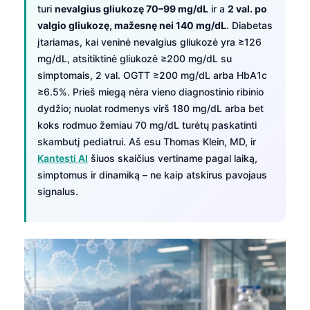
turi
nevalgius gliukozę 70–99 mg/dL
ir a
2 val. po
valgio gliukozę, mažesnę nei 140 mg/dL
. Diabetas
įtariamas, kai veninė nevalgius gliukozė yra ≥126
mg/dL, atsitiktinė gliukozė ≥200 mg/dL su
simptomais, 2 val. OGTT ≥200 mg/dL arba HbA1c
≥6.5%. Prieš miegą nėra vieno diagnostinio ribinio
dydžio; nuolat rodmenys virš 180 mg/dL arba bet
koks rodmuo žemiau 70 mg/dL turėtų paskatinti
skambutį pediatrui. Aš esu Thomas Klein, MD, ir
Kantesti AI
šiuos skaičius vertiname pagal laiką,
simptomus ir dinamiką – ne kaip atskirus pavojaus
signalus.