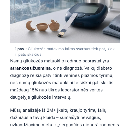
1 pav.:
Gliukozės matavimo laikas svarbus tiek pat, kiek
ir pats skaičius.
Namų gliukozės matuoklio rodmuo paprastai yra
atrankos užuomina
, o ne diagnozė. Vaikų diabeto
diagnozę reikia patvirtinti veninės plazmos tyrimu,
nes namų gliukozės matuokliai teisiškai gali skirtis
maždaug 15% nuo tikros laboratorinės vertės
daugelyje gliukozės intervalų.
Mūsų analizėje iš 2M+ įkeltų kraujo tyrimų failų
dažniausia tėvų klaida – sumaišyti nevalgius,
užkandžiavimo metu ir „sergančios dienos“ rodmenis