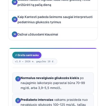
prižiūrėti tą pačią dieną
Kaip Kantesti padeda šeimoms saugiai interpretuoti
pediatrinius gliukozės tyrimus
Dažnai užduodami klausimai
⚡ Greita santrauka
v1.0 —
2026 m. gegužės 10 d.
Normalus nevalgiusio gliukozės kiekis
po
naujagimio laikotarpio paprastai būna 70–99
mg/dL arba 3,9–5,5 mmol/L.
Prediabeto intervalas
vaikams prasideda nuo
nevalgiusio gliukozės 100–125 mg/dL, tačiau