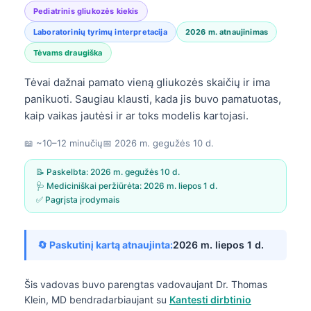
Pediatrinis gliukozės kiekis
Laboratorinių tyrimų interpretacija
2026 m. atnaujinimas
Tėvams draugiška
Tėvai dažnai pamato vieną gliukozės skaičių ir ima
panikuoti. Saugiau klausti, kada jis buvo pamatuotas,
kaip vaikas jautėsi ir ar toks modelis kartojasi.
📖 ~10–12 minučių
📅
2026 m. gegužės 10 d.
📝 Paskelbta:
2026 m. gegužės 10 d.
🩺 Mediciniškai peržiūrėta:
2026 m. liepos 1 d.
✅ Pagrįsta įrodymais
🔄 Paskutinį kartą atnaujinta:
2026 m. liepos 1 d.
Šis vadovas buvo parengtas vadovaujant
Dr. Thomas
Klein, MD
bendradarbiaujant su
Kantesti dirbtinio