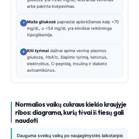
arba pakinta kvėpavimas.
Maža gliukozė
paprastai apibrėžiamas kaip <70
mg/dL, o <54 mg/dL yra kliniškai reikšminga
hipoglikemija.
Kiti tyrimai
dažnai apima veninę plazmos
gliukozę, HbA1c, šlapimo tyrimą, ketonus,
elektrolitus, C-peptidą, insuliną ir diabeto
autoantikūnus.
Normalios vaikų cukraus kiekio kraujyje
ribos: diagrama, kurią tėvai iš tiesų gali
naudoti
Dauguma sveikų vaikų po naujagimystės laikotarpio