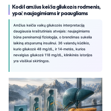
Kodėl amžius keičia gliukozės rodmenis,
ypač naujagimiams ir paaugliams
Amžius keičia vaikų gliukozės interpretaciją
daugiausia kraštutiniais atvejais: naujagimiams
būna pereinamoji fiziologija, o brendimas sukelia
laikiną atsparumą insulinui. 36 valandų kūdikio,
kurio gliukozė 48 mg/dL, ir 14-metės, kurios
nevalgius gliukozė 118 mg/dL, klinikinės istorijos
yra visiškai skirtingos.