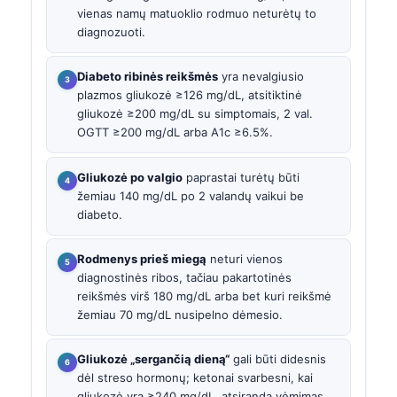
vienas namų matuoklio rodmuo neturėtų to
diagnozuoti.
Diabeto ribinės reikšmės
yra nevalgiusio
plazmos gliukozė ≥126 mg/dL, atsitiktinė
gliukozė ≥200 mg/dL su simptomais, 2 val.
OGTT ≥200 mg/dL arba A1c ≥6.5%.
Gliukozė po valgio
paprastai turėtų būti
žemiau 140 mg/dL po 2 valandų vaikui be
diabeto.
Rodmenys prieš miegą
neturi vienos
diagnostinės ribos, tačiau pakartotinės
reikšmės virš 180 mg/dL arba bet kuri reikšmė
žemiau 70 mg/dL nusipelno dėmesio.
Gliukozė „sergančią dieną“
gali būti didesnis
dėl streso hormonų; ketonai svarbesni, kai
gliukozė yra ≥240 mg/dL, atsiranda vėmimas