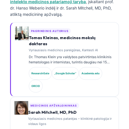
intelekto medicinos patariamoji taryba
, įskaitant prof.
dr. Hanso Weberio indėlį ir dr. Sarah Mitchell, MD, PhD,
atliktą medicininę apžvalgą.
PAGRINDINIS AUTORIUS
Tomas Kleinas, medicinos mokslų
daktaras
Vyriausiasis medicinos pareigūnas, Kantesti AI
Dr. Thomas Klein yra valdybos patvirtintas klinikinis
hematologas ir internistas, turintis daugiau nei 15
metų patirtį laboratorinės medicinos ir AI pagalba
atliekamos klinikinės analizės srityse. Būdamas
ResearchGate
„Google Scholar“
Academia.edu
Kantesti AI vyriausiuoju medicinos pareigūnu, jis
užtikrina klinikinę nuosavo neuroninio tinklo
ORCID
medicininio tikslumo priežiūrą. Dr. Klein yra plačiai
publikavęs biomarkerių interpretavimo ir
laboratorinės diagnostikos laboratorinės medicinos
temomis.
MEDICINOS APŽVALGININKAS
Sarah Mitchell, MD, PhD
Vyriausiasis medicinos patarėjas – klinikinė patologija ir
vidaus ligos