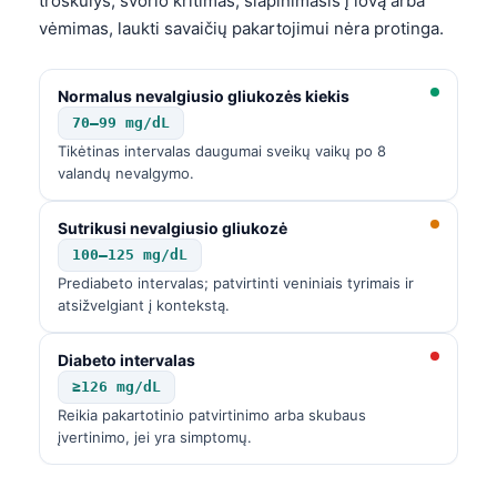
troškulys, svorio kritimas, šlapinimasis į lovą arba
vėmimas, laukti savaičių pakartojimui nėra protinga.
Normalus nevalgiusio gliukozės kiekis
70–99 mg/dL
Tikėtinas intervalas daugumai sveikų vaikų po 8
valandų nevalgymo.
Sutrikusi nevalgiusio gliukozė
100–125 mg/dL
Prediabeto intervalas; patvirtinti veniniais tyrimais ir
atsižvelgiant į kontekstą.
Diabeto intervalas
≥126 mg/dL
Reikia pakartotinio patvirtinimo arba skubaus
įvertinimo, jei yra simptomų.