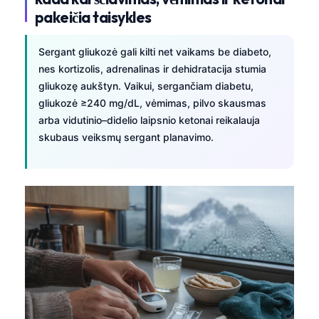
pakeičia taisykles
Sergant gliukozė gali kilti net vaikams be diabeto,
nes kortizolis, adrenalinas ir dehidratacija stumia
gliukozę aukštyn. Vaikui, sergančiam diabetu,
gliukozė ≥240 mg/dL, vėmimas, pilvo skausmas
arba vidutinio–didelio laipsnio ketonai reikalauja
skubaus veiksmų sergant planavimo.
Norsk bokmål
Ślōnskŏ gŏdka