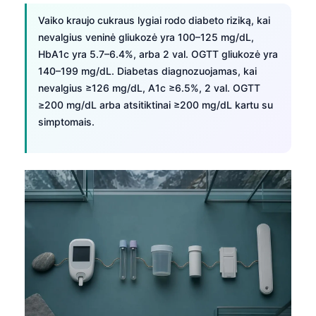
日本語
Vaiko kraujo cukraus lygiai rodo diabeto riziką, kai
Eesti
nevalgius veninė gliukozė yra 100–125 mg/dL,
Azərbaycan dili
HbA1c yra 5.7–6.4%, arba 2 val. OGTT gliukozė yra
140–199 mg/dL. Diabetas diagnozuojamas, kai
Bosanski
nevalgius ≥126 mg/dL, A1c ≥6.5%, 2 val. OGTT
Svenska
≥200 mg/dL arba atsitiktinai ≥200 mg/dL kartu su
simptomais.
Српски језик
Íslenska
Հայերեն
Bahasa Indonesia
हिन्दी
Nederlands
Dansk
Български
فارسی