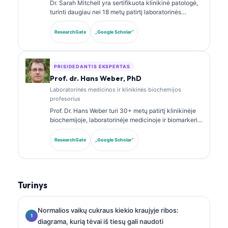
Dr. Sarah Mitchell yra sertifikuota klinikinė patologė,
turinti daugiau nei 18 metų patirtį laboratorinės
medicinos ir diagnostinės analizės srityje. Ji turi
klinikinės chemijos specializacijos sertifikatus ir
ResearchGate
„Google Scholar“
plačiai publikavo biomarkerių panelių bei
laboratorinės analizės klausimais klinikinėje
praktikoje.
PRISIDEDANTIS EKSPERTAS
Prof. dr. Hans Weber, PhD
Laboratorinės medicinos ir klinikinės biochemijos
profesorius
Prof. Dr. Hans Weber turi 30+ metų patirtį klinikinėje
biochemijoje, laboratorinėje medicinoje ir biomarkerių
tyrimuose. Buvęs Vokietijos klinikinės chemijos
draugijos prezidentas, jis specializuojasi diagnostinių
ResearchGate
„Google Scholar“
panelių analizėje, biomarkerių standartizavime ir AI
paremtos laboratorinės medicinos srityje.
Turinys
Normalios vaikų cukraus kiekio kraujyje ribos:
diagrama, kurią tėvai iš tiesų gali naudoti