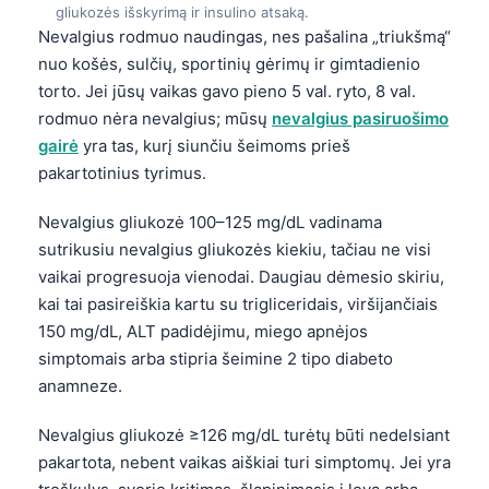
gliukozės išskyrimą ir insulino atsaką.
Nevalgius rodmuo naudingas, nes pašalina „triukšmą“
nuo košės, sulčių, sportinių gėrimų ir gimtadienio
torto. Jei jūsų vaikas gavo pieno 5 val. ryto, 8 val.
rodmuo nėra nevalgius; mūsų
nevalgius pasiruošimo
gairė
yra tas, kurį siunčiu šeimoms prieš
pakartotinius tyrimus.
Nevalgius gliukozė 100–125 mg/dL vadinama
sutrikusiu nevalgius gliukozės kiekiu, tačiau ne visi
vaikai progresuoja vienodai. Daugiau dėmesio skiriu,
kai tai pasireiškia kartu su trigliceridais, viršijančiais
150 mg/dL, ALT padidėjimu, miego apnėjos
simptomais arba stipria šeimine 2 tipo diabeto
anamneze.
Nevalgius gliukozė ≥126 mg/dL turėtų būti nedelsiant
pakartota, nebent vaikas aiškiai turi simptomų. Jei yra