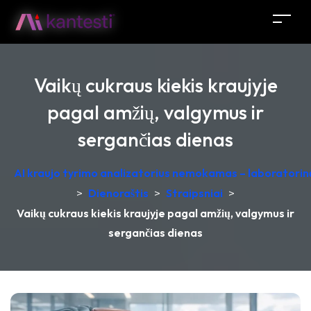
Vaikų cukraus kiekis kraujyje
pagal amžių, valgymus ir
sergančias dienas
AI kraujo tyrimo analizatorius nemokamas – laboratorinė
>
Dienoraštis
>
Straipsniai
>
Vaikų cukraus kiekis kraujyje pagal amžių, valgymus ir
sergančias dienas