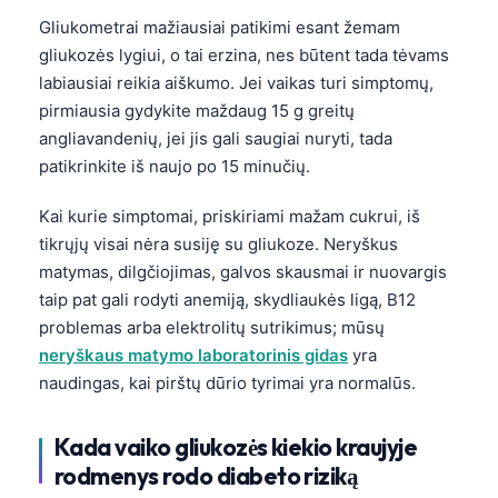
Gliukometrai mažiausiai patikimi esant žemam
தமிழ்
gliukozės lygiui, o tai erzina, nes būtent tada tėvams
తెలుగు
labiausiai reikia aiškumo. Jei vaikas turi simptomų,
मराठी
pirmiausia gydykite maždaug 15 g greitų
angliavandenių, jei jis gali saugiai nuryti, tada
اردو
patikrinkite iš naujo po 15 minučių.
বাংলা
Kai kurie simptomai, priskiriami mažam cukrui, iš
Shqip
tikrųjų visai nėra susiję su gliukoze. Neryškus
Magyar
matymas, dilgčiojimas, galvos skausmai ir nuovargis
Slovenščina
taip pat gali rodyti anemiją, skydliaukės ligą, B12
한국어
problemas arba elektrolitų sutrikimus; mūsų
neryškaus matymo laboratorinis gidas
yra
Polski
naudingas, kai pirštų dūrio tyrimai yra normalūs.
Русский
ქართული
Kada vaiko gliukozės kiekio kraujyje
rodmenys rodo diabeto riziką
Čeština