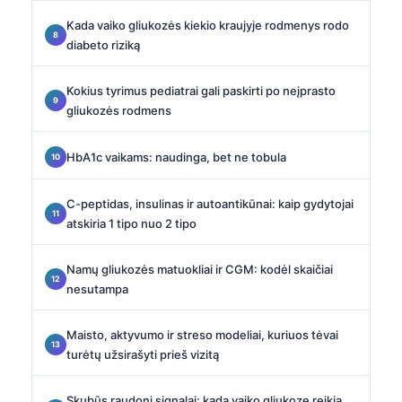
Kada vaiko gliukozės kiekio kraujyje rodmenys rodo
diabeto riziką
Kokius tyrimus pediatrai gali paskirti po neįprasto
gliukozės rodmens
HbA1c vaikams: naudinga, bet ne tobula
C-peptidas, insulinas ir autoantikūnai: kaip gydytojai
atskiria 1 tipo nuo 2 tipo
Namų gliukozės matuokliai ir CGM: kodėl skaičiai
nesutampa
Maisto, aktyvumo ir streso modeliai, kuriuos tėvai
turėtų užsirašyti prieš vizitą
Skubūs raudoni signalai: kada vaiko gliukozę reikia