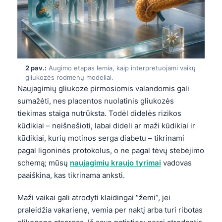
2 pav.:
Augimo etapas lemia, kaip interpretuojami vaikų
gliukozės rodmenų modeliai.
Naujagimių gliukozė pirmosiomis valandomis gali
sumažėti, nes placentos nuolatinis gliukozės
tiekimas staiga nutrūksta. Todėl didelės rizikos
kūdikiai – neišnešioti, labai dideli ar maži kūdikiai ir
kūdikiai, kurių motinos serga diabetu – tikrinami
pagal ligoninės protokolus, o ne pagal tėvų stebėjimo
schemą; mūsų
naujagimių kraujo tyrimai
vadovas
paaiškina, kas tikrinama anksti.
Maži vaikai gali atrodyti klaidingai “žemi”, jei
praleidžia vakarienę, vemia per naktį arba turi ribotas