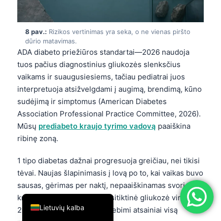
简体中文
Română
8 pav.:
Rizikos vertinimas yra seka, o ne vienas piršto
dūrio matavimas.
Türkçe
ADA diabeto priežiūros standartai—2026 naudoja
Ελληνικά
tuos pačius diagnostinius gliukozės slenksčius
vaikams ir suaugusiesiems, tačiau pediatrai juos
Português
interpretuoja atsižvelgdami į augimą, brendimą, kūno
Español
sudėjimą ir simptomus (American Diabetes
Italiano
Association Professional Practice Committee, 2026).
Mūsų
prediabeto kraujo tyrimo vadovą
paaiškina
עִבְרִית
ribinę zoną.
Français
العربية
1 tipo diabetas dažnai progresuoja greičiau, nei tikisi
tėvai. Naujas šlapinimasis į lovą po to, kai vaikas buvo
Deutsch
sausas, gėrimas per naktį, nepaaiškinamas svorio
English
kritimas ir nuovargis, kai atsitiktinė gliukozė viršija
Lietuvių kalba
200 mg/dL, neturėtų būti stebimi atsainiai visą