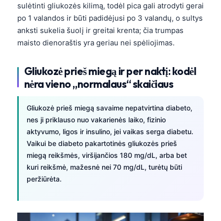
sulėtinti gliukozės kilimą, todėl pica gali atrodyti gerai
po 1 valandos ir būti padidėjusi po 3 valandų, o sultys
anksti sukelia šuolį ir greitai krenta; čia trumpas
maisto dienoraštis yra geriau nei spėliojimas.
Gliukozė prieš miegą ir per naktį: kodėl
nėra vieno „normalaus“ skaičiaus
Gliukozė prieš miegą savaime nepatvirtina diabeto,
nes ji priklauso nuo vakarienės laiko, fizinio
aktyvumo, ligos ir insulino, jei vaikas serga diabetu.
Vaikui be diabeto pakartotinės gliukozės prieš
miegą reikšmės, viršijančios 180 mg/dL, arba bet
kuri reikšmė, mažesnė nei 70 mg/dL, turėtų būti
peržiūrėta.