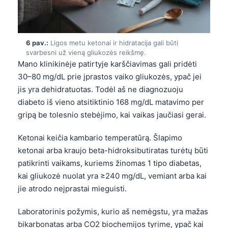
Frysk
Esperanto
6 pav.:
Ligos metu ketonai ir hidratacija gali būti
Беларуская мова
svarbesni už vieną gliukozės reikšmę.
Татар теле
Mano klinikinėje patirtyje karščiavimas gali pridėti
30–80 mg/dL prie įprastos vaiko gliukozės, ypač jei
Кыргызча
jis yra dehidratuotas. Todėl aš ne diagnozuoju
ئۇيغۇرچە
diabeto iš vieno atsitiktinio 168 mg/dL matavimo per
Cebuano
gripą be tolesnio stebėjimo, kai vaikas jaučiasi gerai.
Basa Jawa
Ketonai keičia kambario temperatūrą. Šlapimo
ພາສາລາວ
ketonai arba kraujo beta-hidroksibutiratas turėtų būti
Монгол
patikrinti vaikams, kuriems žinomas 1 tipo diabetas,
kai gliukozė nuolat yra ≥240 mg/dL, vemiant arba kai
Afrikaans
jie atrodo neįprastai mieguisti.
العربية المغربية
Laboratorinis požymis, kurio aš nemėgstu, yra mažas
Occitan
bikarbonatas arba CO2 biochemijos tyrime, ypač kai