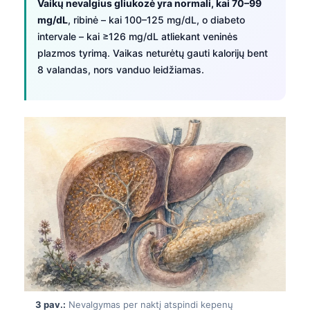
Vaikų nevalgius gliukozė yra normali, kai 70–99
mg/dL
, ribinė – kai 100–125 mg/dL, o diabeto
intervale – kai ≥126 mg/dL atliekant veninės
plazmos tyrimą. Vaikas neturėtų gauti kalorijų bent
8 valandas, nors vanduo leidžiamas.
3 pav.:
Nevalgymas per naktį atspindi kepenų