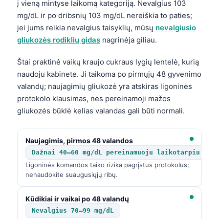
į vieną mintyse laikomą kategoriją. Nevalgius 103
mg/dL ir po dribsnių 103 mg/dL nereiškia to paties;
jei jums reikia nevalgius taisyklių, mūsų
nevalgiusio
gliukozės rodiklių gidas
nagrinėja giliau.
Štai praktinė vaikų kraujo cukraus lygių lentelė, kurią
naudoju kabinete. Ji taikoma po pirmųjų 48 gyvenimo
valandų; naujagimių gliukozė yra atskiras ligoninės
protokolo klausimas, nes pereinamoji mažos
gliukozės būklė kelias valandas gali būti normali.
Naujagimis, pirmos 48 valandos
Dažnai 40–60 mg/dL pereinamuoju laikotarpiu
Ligoninės komandos taiko rizika pagrįstus protokolus;
nenaudokite suaugusiųjų ribų.
Kūdikiai ir vaikai po 48 valandų
Nevalgius 70–99 mg/dL