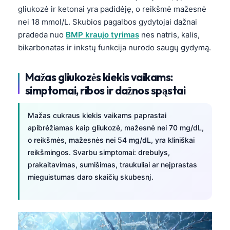
Gàidhlig
gliukozė ir ketonai yra padidėję, o reikšmė mažesnė
Euskara
nei 18 mmol/L. Skubios pagalbos gydytojai dažnai
pradeda nuo
BMP kraujo tyrimas
nes natris, kalis,
Македонски јазик
bikarbonatas ir inkstų funkcija nurodo saugų gydymą.
Latviešu valoda
Galego
Mažas gliukozės kiekis vaikams:
অসমীয়া
simptomai, ribos ir dažnos spąstai
සිංහල
Mažas cukraus kiekis vaikams paprastai
سنڌي
apibrėžiamas kaip gliukozė, mažesnė nei 70 mg/dL,
پښتو
o reikšmės, mažesnės nei 54 mg/dL, yra kliniškai
reikšmingos. Svarbu simptomai: drebulys,
prakaitavimas, sumišimas, traukuliai ar neįprastas
Slovenčina
mieguistumas daro skaičių skubesnį.
Hrvatski
Suomi
Қазақ тілі