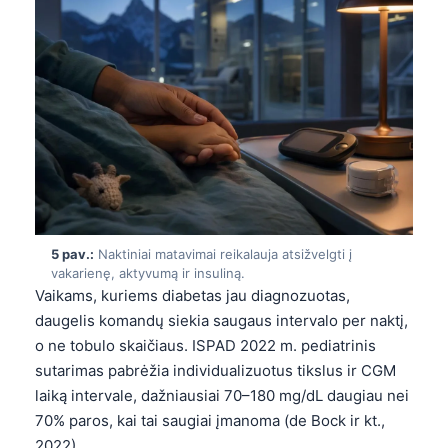
5 pav.:
Naktiniai matavimai reikalauja atsižvelgti į
vakarienę, aktyvumą ir insuliną.
Vaikams, kuriems diabetas jau diagnozuotas,
daugelis komandų siekia saugaus intervalo per naktį,
o ne tobulo skaičiaus. ISPAD 2022 m. pediatrinis
sutarimas pabrėžia individualizuotus tikslus ir CGM
laiką intervale, dažniausiai 70–180 mg/dL daugiau nei
70% paros, kai tai saugiai įmanoma (de Bock ir kt.,
2022).