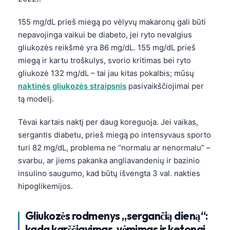
155 mg/dL prieš miegą po vėlyvų makaronų gali būti
nepavojinga vaikui be diabeto, jei ryto nevalgius
gliukozės reikšmė yra 86 mg/dL. 155 mg/dL prieš
miegą ir kartu troškulys, svorio kritimas bei ryto
gliukozė 132 mg/dL – tai jau kitas pokalbis; mūsų
naktinės gliukozės straipsnis
pasivaikščiojimai per
tą modelį.
Tėvai kartais naktį per daug koreguoja. Jei vaikas,
sergantis diabetu, prieš miegą po intensyvaus sporto
turi 82 mg/dL, problema ne “normalu ar nenormalu” –
svarbu, ar jiems pakanka angliavandenių ir bazinio
insulino saugumo, kad būtų išvengta 3 val. nakties
hipoglikemijos.
Gliukozės rodmenys „sergančią dieną“:
kada karščiavimas, vėmimas ir ketonai