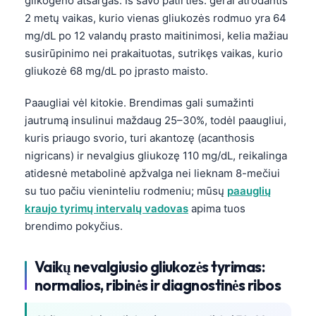
glikogeno atsargas. Iš savo patirties: gerai atrodantis
2 metų vaikas, kurio vienas gliukozės rodmuo yra 64
mg/dL po 12 valandų prasto maitinimosi, kelia mažiau
susirūpinimo nei prakaituotas, sutrikęs vaikas, kurio
gliukozė 68 mg/dL po įprasto maisto.
Paaugliai vėl kitokie. Brendimas gali sumažinti
jautrumą insulinui maždaug 25–30%, todėl paaugliui,
kuris priaugo svorio, turi akantozę (acanthosis
nigricans) ir nevalgius gliukozę 110 mg/dL, reikalinga
atidesnė metabolinė apžvalga nei lieknam 8-mečiui
su tuo pačiu vieninteliu rodmeniu; mūsų
paauglių
kraujo tyrimų intervalų vadovas
apima tuos
brendimo pokyčius.
Vaikų nevalgiusio gliukozės tyrimas:
normalios, ribinės ir diagnostinės ribos