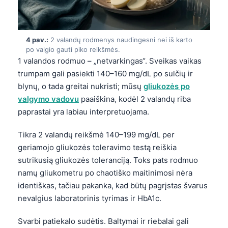
4 pav.:
2 valandų rodmenys naudingesni nei iš karto
po valgio gauti piko reikšmės.
1 valandos rodmuo – „netvarkingas“. Sveikas vaikas
trumpam gali pasiekti 140–160 mg/dL po sulčių ir
blynų, o tada greitai nukristi; mūsų
gliukozės po
valgymo vadovu
paaiškina, kodėl 2 valandų riba
paprastai yra labiau interpretuojama.
Tikra 2 valandų reikšmė 140–199 mg/dL per
geriamojo gliukozės toleravimo testą reiškia
sutrikusią gliukozės toleranciją. Toks pats rodmuo
namų gliukometru po chaotiško maitinimosi nėra
identiškas, tačiau pakanka, kad būtų pagrįstas švarus
nevalgius laboratorinis tyrimas ir HbA1c.
Svarbi patiekalo sudėtis. Baltymai ir riebalai gali