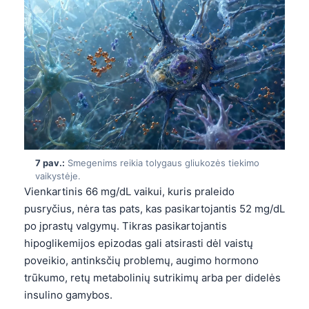
Català
O‘zbekcha
Українська
አማርኛ
Kiswahili
ភាសាខ្មែរ
ဗမာစာ
7 pav.:
Smegenims reikia tolygaus gliukozės tiekimo
ไทย
vaikystėje.
Vienkartinis 66 mg/dL vaikui, kuris praleido
Tagalog
pusryčius, nėra tas pats, kas pasikartojantis 52 mg/dL
Tiếng Việt
po įprastų valgymų. Tikras pasikartojantis
Bahasa Melayu
hipoglikemijos epizodas gali atsirasti dėl vaistų
poveikio, antinksčių problemų, augimo hormono
മലയാളം
trūkumo, retų metabolinių sutrikimų arba per didelės
ಕನ್ನಡ
insulino gamybos.
ગુજરાતી