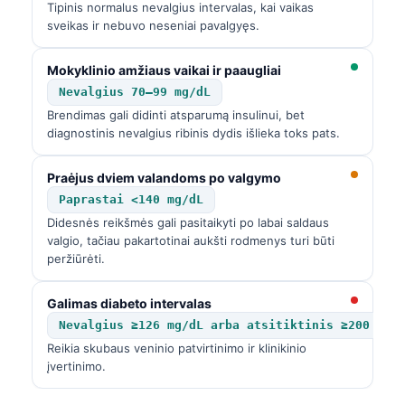
Tipinis normalus nevalgius intervalas, kai vaikas
sveikas ir nebuvo neseniai pavalgyęs.
Mokyklinio amžiaus vaikai ir paaugliai
Nevalgius 70–99 mg/dL
Brendimas gali didinti atsparumą insulinui, bet
diagnostinis nevalgius ribinis dydis išlieka toks pats.
Praėjus dviem valandoms po valgymo
Paprastai <140 mg/dL
Didesnės reikšmės gali pasitaikyti po labai saldaus
valgio, tačiau pakartotinai aukšti rodmenys turi būti
peržiūrėti.
Galimas diabeto intervalas
Nevalgius ≥126 mg/dL arba atsitiktinis ≥200 mg/
Reikia skubaus veninio patvirtinimo ir klinikinio
įvertinimo.