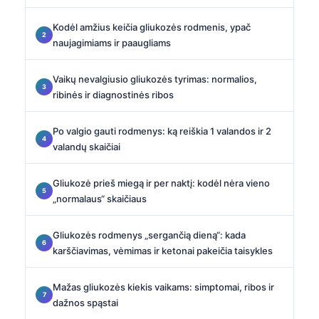
Kodėl amžius keičia gliukozės rodmenis, ypač
naujagimiams ir paaugliams
Vaikų nevalgiusio gliukozės tyrimas: normalios,
ribinės ir diagnostinės ribos
Po valgio gauti rodmenys: ką reiškia 1 valandos ir 2
valandų skaičiai
Gliukozė prieš miegą ir per naktį: kodėl nėra vieno
„normalaus“ skaičiaus
Gliukozės rodmenys „sergančią dieną“: kada
karščiavimas, vėmimas ir ketonai pakeičia taisykles
Mažas gliukozės kiekis vaikams: simptomai, ribos ir
dažnos spąstai