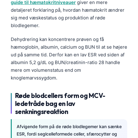
guide til hæmatokritniveauer
giver en mere
detaljeret forklaring på, hvordan hæmatokrit ændrer
sig med væskestatus og produktion af røde
blodlegemer.
Dehydrering kan koncentrere prøven og få
hæmoglobin, albumin, calcium og BUN til at se højere
ud på samme tid. Derfor kan en lav ESR ved siden af
albumin 5,2 g/dL og BUN/creatinin-ratio 28 handle
mere om volumenstatus end om
knoglemarvssygdom.
Røde blodcellers form og MCV-
ledetråde bag en lav
senkningsreaktion
Afvigende form på de røde blodlegemer kan sænke
ESR, fordi seglcelleformede celler, sfærocytter og