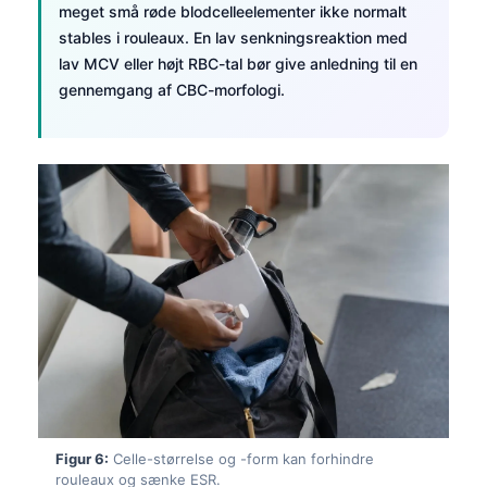
meget små røde blodcelleelementer ikke normalt
stables i rouleaux. En lav senkningsreaktion med
lav MCV eller højt RBC-tal bør give anledning til en
gennemgang af CBC-morfologi.
Norsk bokmål
Figur 6:
Celle-størrelse og -form kan forhindre
Ślōnskŏ gŏdka
rouleaux og sænke ESR.