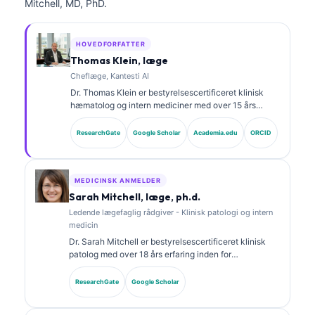
Mitchell, MD, PhD.
HOVEDFORFATTER
Thomas Klein, læge
Cheflæge, Kantesti AI
Dr. Thomas Klein er bestyrelsescertificeret klinisk
hæmatolog og intern mediciner med over 15 års
erfaring inden for laboratoriemedicin og AI-assisteret
klinisk analyse. Som Chief Medical Officer hos
ResearchGate
Google Scholar
Academia.edu
ORCID
Kantesti AI varetager han klinisk tilsyn med den
medicinske nøjagtighed af det proprietære neurale
netværk. Dr. Klein har publiceret omfattende om
biomarkertolkning og laboratoriediagnostik inden for
MEDICINSK ANMELDER
laboratoriemedicinske emner.
Sarah Mitchell, læge, ph.d.
Ledende lægefaglig rådgiver - Klinisk patologi og intern
medicin
Dr. Sarah Mitchell er bestyrelsescertificeret klinisk
patolog med over 18 års erfaring inden for
laboratoriemedicin og diagnostisk analyse. Hun har
specialecertificeringer i klinisk kemi og har publiceret
ResearchGate
Google Scholar
omfattende om biomarkørpaneler og
laboratorieanalyse i klinisk praksis.