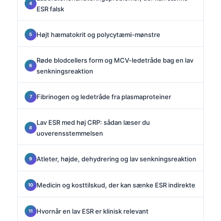
ESR falsk
Højt hæmatokrit og polycytæmi-mønstre
Røde blodcellers form og MCV-ledetråde bag en lav
senkningsreaktion
Fibrinogen og ledetråde fra plasmaproteiner
Lav ESR med høj CRP: sådan læser du
uoverensstemmelsen
Atleter, højde, dehydrering og lav senkningsreaktion
Medicin og kosttilskud, der kan sænke ESR indirekte
Hvornår en lav ESR er klinisk relevant