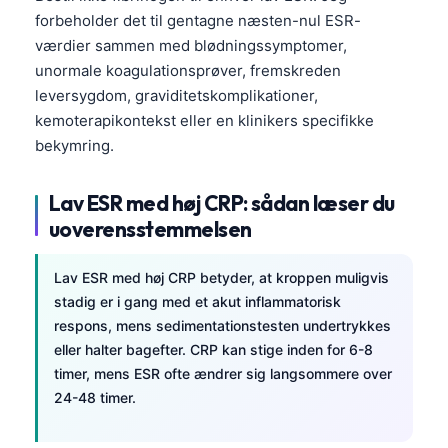
Čeština
forbeholder det til gentagne næsten-nul ESR-
日本語
værdier sammen med blødningssymptomer,
unormale koagulationsprøver, fremskreden
Eesti
leversygdom, graviditetskomplikationer,
Azərbaycan dili
kemoterapikontekst eller en klinikers specifikke
Bosanski
bekymring.
Svenska
Lav ESR med høj CRP: sådan læser du
Српски језик
uoverensstemmelsen
Íslenska
Հայերեն
Lav ESR med høj CRP betyder, at kroppen muligvis
stadig er i gang med et akut inflammatorisk
Bahasa Indonesia
respons, mens sedimentationstesten undertrykkes
हिन्दी
eller halter bagefter. CRP kan stige inden for 6-8
Nederlands
timer, mens ESR ofte ændrer sig langsommere over
24-48 timer.
Български
فارسی