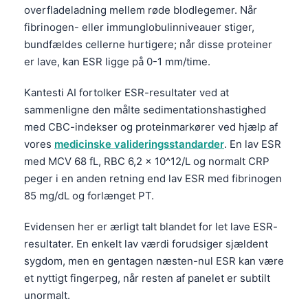
overfladeladning mellem røde blodlegemer. Når
fibrinogen- eller immunglobulinniveauer stiger,
bundfældes cellerne hurtigere; når disse proteiner
er lave, kan ESR ligge på 0-1 mm/time.
Kantesti AI fortolker ESR-resultater ved at
sammenligne den målte sedimentationshastighed
med CBC-indekser og proteinmarkører ved hjælp af
vores
medicinske valideringsstandarder
. En lav ESR
med MCV 68 fL, RBC 6,2 x 10^12/L og normalt CRP
peger i en anden retning end lav ESR med fibrinogen
85 mg/dL og forlænget PT.
Evidensen her er ærligt talt blandet for let lave ESR-
resultater. En enkelt lav værdi forudsiger sjældent
sygdom, men en gentagen næsten-nul ESR kan være
et nyttigt fingerpeg, når resten af panelet er subtilt
unormalt.