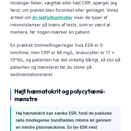
modsiger feber, vægttab eller højt CRP, spørger jeg
først, om prøven blev forsinket eller gentaget. Vores
artikel om
AI-labfejlkontroller
viser de typer af
inkonsistenser på tværs af tests, som er værd at
markere, før nogen mærker en patient.
En praktisk tommelfingerregel: hvis ESR er 0
mm/time, men CRP er 86 mg/L, leukocytter er 17 x
10^9/L, og patienten har det virkelig dårligt, så stol på
patienten og mønsteret før du stoler på
sedimentationsrøret.
Højt hæmatokrit og polycytæmi-
mønstre
Høj hæmatokrit kan sænke ESR, fordi de pakkede
røde blodlegemer bundfældes mindre let gennem
en mindre plasmakolonne. En lav ESR med