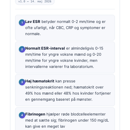
v1.0 —
14. maj 2026
Lav ESR
betyder normalt 0-2 mm/time og er
ofte ufarligt, når CBC, CRP og symptomer er
normale.
Normalt ESR-interval
er almindeligvis 0-15
mm/time for yngre voksne mænd og 0-20
mm/time for yngre voksne kvinder, men
intervallerne varierer fra laboratorium.
Høj hæmatokrit
kan presse
senkningsreaktionen ned; hæmatokrit over
49% hos mænd eller 48% hos kvinder fortjener
en gennemgang baseret på mønster.
Fibrinogen
hjælper røde blodcelleelementer
med at sætte sig; fibrinogen under 150 mg/dL
kan give en meget lav