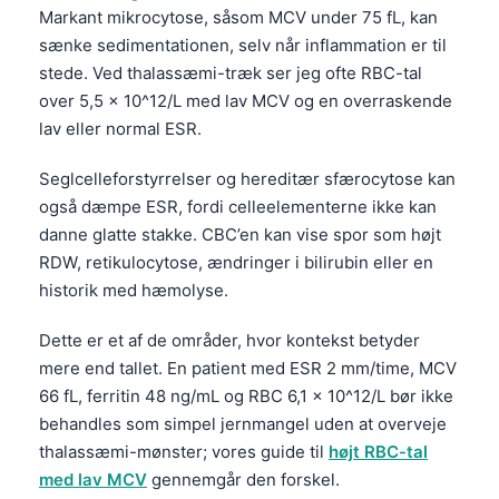
Markant mikrocytose, såsom MCV under 75 fL, kan
Frysk
sænke sedimentationen, selv når inflammation er til
Esperanto
stede. Ved thalassæmi-træk ser jeg ofte RBC-tal
Беларуская мова
over 5,5 x 10^12/L med lav MCV og en overraskende
lav eller normal ESR.
Татар теле
Кыргызча
Seglcelleforstyrrelser og hereditær sfærocytose kan
også dæmpe ESR, fordi celleelementerne ikke kan
ئۇيغۇرچە
danne glatte stakke. CBC’en kan vise spor som højt
Cebuano
RDW, retikulocytose, ændringer i bilirubin eller en
Basa Jawa
historik med hæmolyse.
ພາສາລາວ
Dette er et af de områder, hvor kontekst betyder
Монгол
mere end tallet. En patient med ESR 2 mm/time, MCV
Afrikaans
66 fL, ferritin 48 ng/mL og RBC 6,1 x 10^12/L bør ikke
behandles som simpel jernmangel uden at overveje
العربية المغربية
thalassæmi-mønster; vores guide til
højt RBC-tal
Occitan
med lav MCV
gennemgår den forskel.