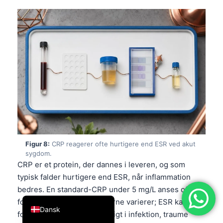
简体中文
Română
Türkçe
Ελληνικά
Português
Español
Italiano
עִבְרִית
Français
Figur 8:
CRP reagerer ofte hurtigere end ESR ved akut
sygdom.
العربية
CRP er et protein, der dannes i leveren, og som
Deutsch
typisk falder hurtigere end ESR, når inflammation
bedres. En standard-CRP under 5 mg/L anses ofte
English
for normal, selvom grænserne varierer; ESR kan
Dansk
forblive normal eller lav tidligt i infektion, traume