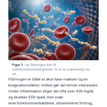
Català
O‘zbekcha
Українська
አማርኛ
Kiswahili
ភាសាខ្មែរ
ဗမာစာ
ไทย
Figur 7:
Lav fibrinogen kan få
Tagalog
sedimentationshastigheden til at se usædvanligt lav
ud.
Tiếng Việt
Fibrinogen er både et akut-fase-reaktant og en
Bahasa Melayu
koagulationsfaktor, hvilket gør det klinisk interessant.
മലയാളം
Under inflammation stiger det ofte over 400 mg/dL
og skubber ESR opad, men svær
ಕನ್ನಡ
leverfunktionsnedsættelse, dissemineret forbrug,
ગુજરાતી