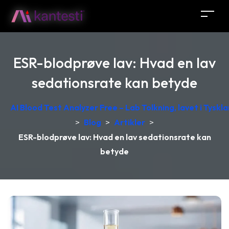
ESR-blodprøve lav: Hvad en lav
sedationsrate kan betyde
AI Blood Test Analyzer Free – Lab Tolkning, lavet i Tyskl
>
Blog
>
Artikler
>
ESR-blodprøve lav: Hvad en lav sedationsrate kan
betyde