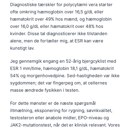
Diagnostiske tærskler for polycytæmi vera starter
ofte omkring hæmoglobin over 16,5 g/dL eller
hæmatokrit over 49% hos mænd, og hæmoglobin
over 16,0 g/dL eller hæmatokrit over 48% hos
kvinder. Disse tal diagnosticerer ikke tilstanden
alene, men de fortæller mig, at ESR kan være
kunstigt lav.
Jeg gennemgik engang en 52-årig bjergcyklist med
ESR 1 mm/time, hæmoglobin 18,1 g/dL, hæmatokrit
54% og morgenhovedpine. Sed-hastigheden var ikke
sygdommen; det var fingerpeg om, at cellernes
masse ændrede fysikken i testen.
For dette mønster er de næste spørgsmål
iltmætning, eksponering for rygning, søvnkvalitet,
testosteron eller anabole midler, EPO-niveau og
JAK2-mutationstest, når det er klinisk relevant. Vores