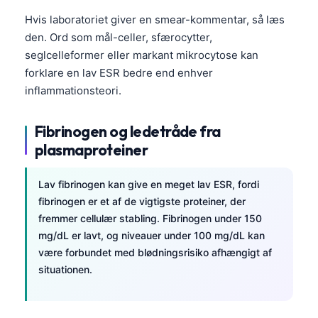
Gàidhlig
Hvis laboratoriet giver en smear-kommentar, så læs
Euskara
den. Ord som mål-celler, sfærocytter,
Македонски јазик
seglcelleformer eller markant mikrocytose kan
Latviešu valoda
forklare en lav ESR bedre end enhver
inflammationsteori.
Galego
অসমীয়া
Fibrinogen og ledetråde fra
සිංහල
plasmaproteiner
سنڌي
Lav fibrinogen kan give en meget lav ESR, fordi
پښتو
fibrinogen er et af de vigtigste proteiner, der
fremmer cellulær stabling. Fibrinogen under 150
Slovenčina
mg/dL er lavt, og niveauer under 100 mg/dL kan
være forbundet med blødningsrisiko afhængigt af
Hrvatski
situationen.
Suomi
Қазақ тілі