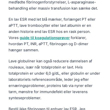
medfødte fibrinogenforstyrrelser, L-asparaginase-
தமிழ்
behandling eller massiv transfusion kan sænke det.
తెలుగు
En lav ESR med let blå mærker, forlænget PT eller
मराठी
aPTT, lave trombocytter eller lavt albumin er en
anden historie end lav ESR hos en rask person.
اردو
Vores
guide til koagulationsprøver
forklarer,
বাংলা
hvordan PT, INR, aPTT, fibrinogen og D-dimer
Shqip
hænger sammen.
Magyar
Lave globuliner kan også reducere dannelsen af
Slovenščina
rouleaux, især når totalprotein er lavt. Hvis
한국어
totalprotein er under 6,0 g/dL, eller globulin er under
laboratoriets referenceområde, leder jeg efter
Polski
ernæringsproblemer, proteins tab via nyrer eller
Lietuvių kalba
tarm, mønstre for immundefekt eller leverens
Русский
synteseproblemer.
ქართული
Bestil ikke fibrinogen til enhver lav ESR. Jeg