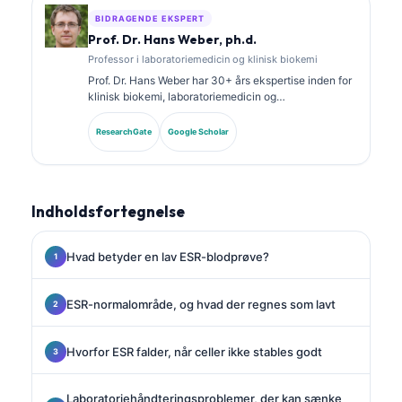
BIDRAGENDE EKSPERT
Prof. Dr. Hans Weber, ph.d.
Professor i laboratoriemedicin og klinisk biokemi
Prof. Dr. Hans Weber har 30+ års ekspertise inden for
klinisk biokemi, laboratoriemedicin og
biomarkørforskning. Tidligere præsident for det tyske
selskab for klinisk kemi, og han specialiserer sig i
ResearchGate
Google Scholar
analyse af diagnostiske paneler, standardisering af
biomarkører og AI-assisteret laboratoriemedicin.
Indholdsfortegnelse
Hvad betyder en lav ESR-blodprøve?
ESR-normalområde, og hvad der regnes som lavt
Hvorfor ESR falder, når celler ikke stables godt
Laboratoriehåndteringsproblemer, der kan sænke