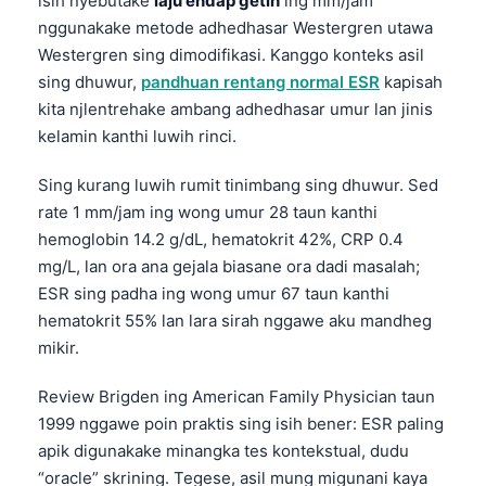
isih nyebutake
laju endap getih
ing mm/jam
nggunakake metode adhedhasar Westergren utawa
Westergren sing dimodifikasi. Kanggo konteks asil
sing dhuwur,
pandhuan rentang normal ESR
kapisah
kita njlentrehake ambang adhedhasar umur lan jinis
kelamin kanthi luwih rinci.
Sing kurang luwih rumit tinimbang sing dhuwur. Sed
rate 1 mm/jam ing wong umur 28 taun kanthi
hemoglobin 14.2 g/dL, hematokrit 42%, CRP 0.4
mg/L, lan ora ana gejala biasane ora dadi masalah;
ESR sing padha ing wong umur 67 taun kanthi
hematokrit 55% lan lara sirah nggawe aku mandheg
mikir.
Review Brigden ing American Family Physician taun
1999 nggawe poin praktis sing isih bener: ESR paling
apik digunakake minangka tes kontekstual, dudu
“oracle” skrining. Tegese, asil mung migunani kaya