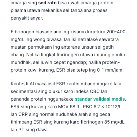
amarga sing
sed rate
bisa owah amarga protein
plasma utawa mekanika sel tanpa ana proses
penyakit anyar.
Fibrinogen biasane ana ing kisaran kira-kira 200-400
mg/dL ing wong diwasa, lan iki netralaké sawetara
muatan permukaan ing antarane unsur sel getih
abang. Nalika tingkat fibrinogen utawa imunoglobulin
mundhak, sel luwih cepet ngendap; nalika protein-
protein kuwi kurang, ESR bisa tetep ing 0-1 mm/jam.
Kantesti AI maca asil ESR kanthi mbandhingaké laju
sedimentasi sing diukur karo indeks CBC lan
penanda protein nggunakake
standar validasi medis
.
ESR sing kurang karo MCV 68 fL, RBC 6.2 x 10^12/L,
lan CRP sing normal nuduhaké arah sing beda
tinimbang ESR sing kurang karo fibrinogen 85 mg/dL
lan PT sing dawa.