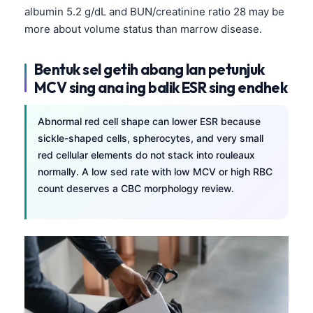
albumin 5.2 g/dL and BUN/creatinine ratio 28 may be
more about volume status than marrow disease.
Bentuk sel getih abang lan petunjuk
MCV sing ana ing balik ESR sing endhek
Abnormal red cell shape can lower ESR because
sickle-shaped cells, spherocytes, and very small
red cellular elements do not stack into rouleaux
normally. A low sed rate with low MCV or high RBC
count deserves a CBC morphology review.
Norsk bokmål
Ślōnskŏ gŏdka