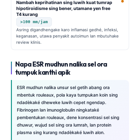
Nambah keprihatinan sing luwih kuat tumrap
hipotiroidisme sing bener, utamane yen free
T4 kurang
>100 mm/jam
Asring digandhengake karo inflamasi gedhé, infeksi,
keganasan, utawa penyakit autoimun lan mbutuhake
review klinis.
Napa ESR mudhun nalika sel ora
tumpuk kanthi apik
ESR mudhun nalika unsur sel getih abang ora
mbentuk rouleaux, pola kaya tumpukan koin sing
ndadèkaké dheweke luwih cepet ngendap.
Fibrinogen lan imunoglobulin ningkataké
pembentukan rouleaux, dene konsentrasi sel sing
dhuwur, wujud sel sing ora lumrah, lan protein
plasma sing kurang ndadèkaké luwih alon.