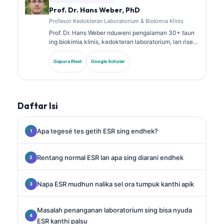
Prof. Dr. Hans Weber, PhD
Profesor Kedokteran Laboratorium & Biokimia Klinis
Prof. Dr. Hans Weber nduweni pengalaman 30+ taun
ing biokimia klinis, kedokteran laboratorium, lan riset
biomarker. Mantan Presiden saka German Society for
Clinical Chemistry, dheweke spesialis ing analisis
Gapura Riset
Google Scholar
panel diagnostik, standarisasi biomarker, lan
kedokteran laboratorium sing dibantu AI.
Daftar Isi
Apa tegesé tes getih ESR sing endhek?
Rentang normal ESR lan apa sing diarani endhek
Napa ESR mudhun nalika sel ora tumpuk kanthi apik
Masalah penanganan laboratorium sing bisa nyuda
ESR kanthi palsu