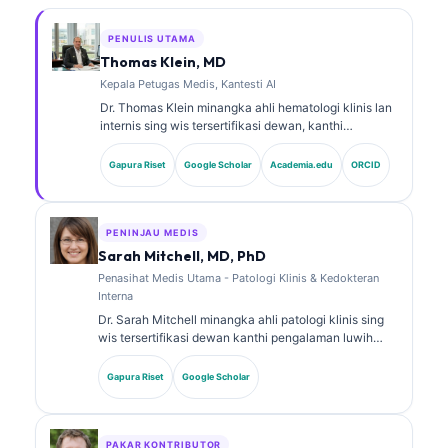
PENULIS UTAMA
Thomas Klein, MD
Kepala Petugas Medis, Kantesti AI
Dr. Thomas Klein minangka ahli hematologi klinis lan
internis sing wis tersertifikasi dewan, kanthi
pengalaman luwih saka 15 taun ing bidang
kedokteran laboratorium lan analisis klinis sing
Gapura Riset
Google Scholar
Academia.edu
ORCID
dibantu AI. Minangka Chief Medical Officer ing
Kantesti AI, dheweke menehi pengawasan klinis
marang ketepatan medis saka jaringan saraf
kepemilikan kasebut. Dr. Klein wis nerbitake akeh
PENINJAU MEDIS
babagan interpretasi biomarker lan diagnostik
Sarah Mitchell, MD, PhD
laboratorium ing topik kedokteran laboratorium.
Penasihat Medis Utama - Patologi Klinis & Kedokteran
Interna
Dr. Sarah Mitchell minangka ahli patologi klinis sing
wis tersertifikasi dewan kanthi pengalaman luwih
saka 18 taun ing bidang kedokteran laboratorium lan
analisis diagnostik. Dheweke nduweni sertifikasi
Gapura Riset
Google Scholar
spesialis ing kimia klinis lan wis akeh nerbitake
babagan panel biomarker lan analisis laboratorium ing
praktik klinis.
PAKAR KONTRIBUTOR