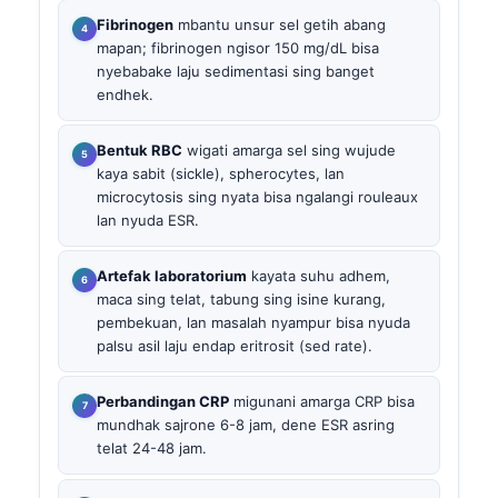
Fibrinogen
mbantu unsur sel getih abang
mapan; fibrinogen ngisor 150 mg/dL bisa
nyebabake laju sedimentasi sing banget
endhek.
Bentuk RBC
wigati amarga sel sing wujude
kaya sabit (sickle), spherocytes, lan
microcytosis sing nyata bisa ngalangi rouleaux
lan nyuda ESR.
Artefak laboratorium
kayata suhu adhem,
maca sing telat, tabung sing isine kurang,
pembekuan, lan masalah nyampur bisa nyuda
palsu asil laju endap eritrosit (sed rate).
Perbandingan CRP
migunani amarga CRP bisa
mundhak sajrone 6-8 jam, dene ESR asring
telat 24-48 jam.