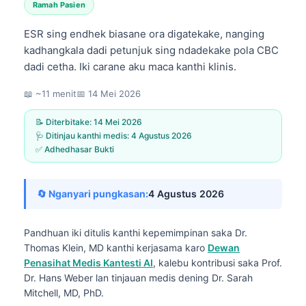
Ramah Pasien
ESR sing endhek biasane ora digatekake, nanging
kadhangkala dadi petunjuk sing ndadekake pola CBC
dadi cetha. Iki carane aku maca kanthi klinis.
📖 ~11 menit
📅
14 Mei 2026
📝 Diterbitake:
14 Mei 2026
🩺 Ditinjau kanthi medis:
4 Agustus 2026
✅ Adhedhasar Bukti
🔄 Nganyari pungkasan:
4 Agustus 2026
Pandhuan iki ditulis kanthi kepemimpinan saka
Dr.
Thomas Klein, MD
kanthi kerjasama karo
Dewan
Penasihat Medis Kantesti AI
, kalebu kontribusi saka Prof.
Dr. Hans Weber lan tinjauan medis dening Dr. Sarah
Mitchell, MD, PhD.