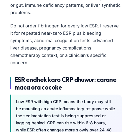
日本語
or gut, immune deficiency patterns, or liver synthetic
problems.
Eesti
Azərbaycan dili
Do not order fibrinogen for every low ESR. I reserve
Bosanski
it for repeated near-zero ESR plus bleeding
symptoms, abnormal coagulation tests, advanced
Svenska
liver disease, pregnancy complications,
Српски језик
chemotherapy context, or a clinician's specific
Íslenska
concern.
Հայերեն
ESR endhek karo CRP dhuwur: carane
Bahasa Indonesia
maca ora cocoke
हिन्दी
Nederlands
Low ESR with high CRP means the body may still
be mounting an acute inflammatory response while
Dansk
the sedimentation test is being suppressed or
Български
lagging behind. CRP can rise within 6-8 hours,
فارسی
while ESR often changes more slowly over 24-48