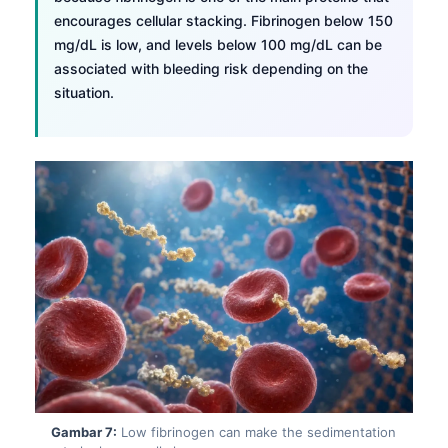
O‘zbekcha
encourages cellular stacking. Fibrinogen below 150
mg/dL is low, and levels below 100 mg/dL can be
Українська
associated with bleeding risk depending on the
አማርኛ
situation.
Kiswahili
ភាសាខ្មែរ
ဗမာစာ
ไทย
Tagalog
Tiếng Việt
Bahasa Melayu
മലയാളം
ಕನ್ನಡ
ગુજરાતી
Gambar 7:
Low fibrinogen can make the sedimentation
தமிழ்