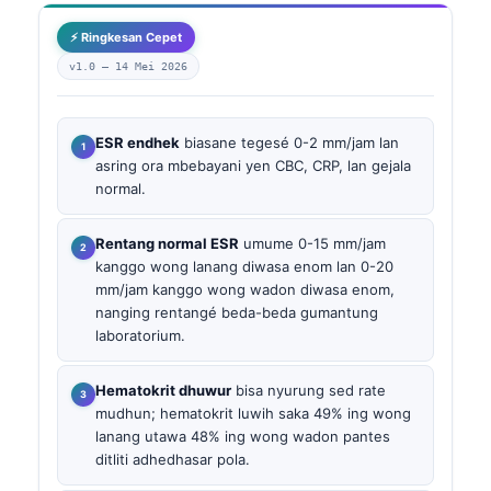
⚡ Ringkesan Cepet
v1.0 —
14 Mei 2026
ESR endhek
biasane tegesé 0-2 mm/jam lan
asring ora mbebayani yen CBC, CRP, lan gejala
normal.
Rentang normal ESR
umume 0-15 mm/jam
kanggo wong lanang diwasa enom lan 0-20
mm/jam kanggo wong wadon diwasa enom,
nanging rentangé beda-beda gumantung
laboratorium.
Hematokrit dhuwur
bisa nyurung sed rate
mudhun; hematokrit luwih saka 49% ing wong
lanang utawa 48% ing wong wadon pantes
ditliti adhedhasar pola.