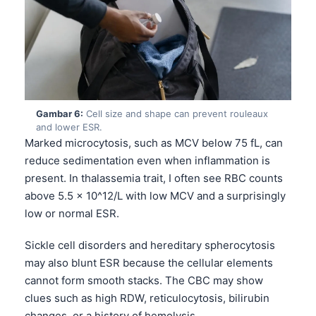
Frysk
Esperanto
Беларуская мова
Татар теле
Кыргызча
Gambar 6:
Cell size and shape can prevent rouleaux
and lower ESR.
ئۇيغۇرچە
Marked microcytosis, such as MCV below 75 fL, can
Cebuano
reduce sedimentation even when inflammation is
ພາສາລາວ
present. In thalassemia trait, I often see RBC counts
above 5.5 x 10^12/L with low MCV and a surprisingly
Монгол
low or normal ESR.
Afrikaans
Sickle cell disorders and hereditary spherocytosis
العربية المغربية
may also blunt ESR because the cellular elements
Occitan
cannot form smooth stacks. The CBC may show
Gàidhlig
clues such as high RDW, reticulocytosis, bilirubin
changes, or a history of hemolysis.