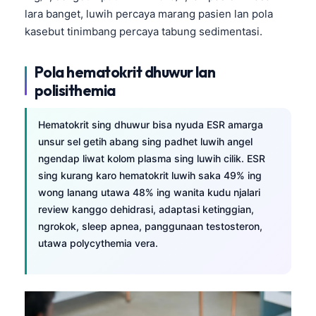
lara banget, luwih percaya marang pasien lan pola
kasebut tinimbang percaya tabung sedimentasi.
Pola hematokrit dhuwur lan
polisithemia
Hematokrit sing dhuwur bisa nyuda ESR amarga
unsur sel getih abang sing padhet luwih angel
ngendap liwat kolom plasma sing luwih cilik. ESR
sing kurang karo hematokrit luwih saka 49% ing
wong lanang utawa 48% ing wanita kudu njalari
review kanggo dehidrasi, adaptasi ketinggian,
ngrokok, sleep apnea, panggunaan testosteron,
utawa polycythemia vera.