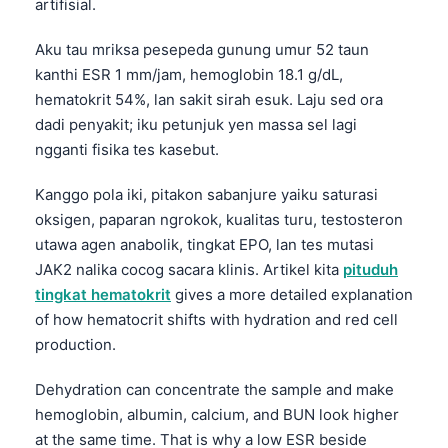
artifisial.
Aku tau mriksa pesepeda gunung umur 52 taun
kanthi ESR 1 mm/jam, hemoglobin 18.1 g/dL,
hematokrit 54%, lan sakit sirah esuk. Laju sed ora
dadi penyakit; iku petunjuk yen massa sel lagi
ngganti fisika tes kasebut.
Kanggo pola iki, pitakon sabanjure yaiku saturasi
oksigen, paparan ngrokok, kualitas turu, testosteron
utawa agen anabolik, tingkat EPO, lan tes mutasi
JAK2 nalika cocog sacara klinis. Artikel kita
pituduh
tingkat hematokrit
gives a more detailed explanation
of how hematocrit shifts with hydration and red cell
production.
Dehydration can concentrate the sample and make
hemoglobin, albumin, calcium, and BUN look higher
at the same time. That is why a low ESR beside