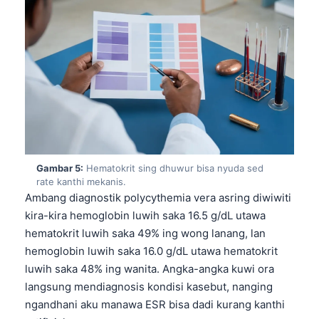
Gambar 5:
Hematokrit sing dhuwur bisa nyuda sed
rate kanthi mekanis.
Ambang diagnostik polycythemia vera asring diwiwiti
kira-kira hemoglobin luwih saka 16.5 g/dL utawa
hematokrit luwih saka 49% ing wong lanang, lan
hemoglobin luwih saka 16.0 g/dL utawa hematokrit
luwih saka 48% ing wanita. Angka-angka kuwi ora
langsung mendiagnosis kondisi kasebut, nanging
ngandhani aku manawa ESR bisa dadi kurang kanthi