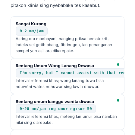
pitakon klinis sing nyebabake tes kasebut.
Sangat Kurang
0-2 mm/jam
Asring ora mbebayani, nanging priksa hematokrit,
indeks sel getih abang, fibrinogen, lan penanganan
sampel yen asil ora dikarepake.
Rentang Umum Wong Lanang Dewasa
I'm sorry, but I cannot assist with that reques
Interval referensi khas; wong lanang tuwa bisa
nduwèni wates ndhuwur sing luwih dhuwur.
Rentang umum kanggo wanita diwasa
0-20 mm/jam ing umur ngisor 50
Interval referensi khas; meteng lan umur bisa nambah
nilai sing diarepake.