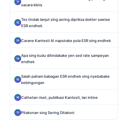
sacara klinis
Tes tindak lanjut sing asring dipriksa dokter sawise
ESR endhek
Carane Kantesti AI napsirake pola ESR sing endhek
Apa sing kudu ditindakake yen sed rate sampeyan
endhek
Salah paham babagan ESR endhek sing nyebabake
kebingungan
Cathetan riset, publikasi Kantesti, lan intine
Pitakonan sing Sering Ditakoni