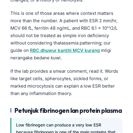
Euskara
Македонски јазик
This is one of those areas where context matters
Latviešu valoda
more than the number. A patient with ESR 2 mm/hr,
MCV 66 fL, ferritin 48 ng/mL, and RBC 6.1 x 10^12/L
Galego
should not be treated as simple iron deficiency
অসমীয়া
without considering thalassemia patterning; our
සිංහල
guide on
RBC dhuwur kanthi MCV kurang
mligi
nerangake bedane kuwi.
سنڌي
پښتو
If the lab provides a smear comment, read it. Words
like target cells, spherocytes, sickled forms, or
marked microcytosis can explain a low ESR better
Slovenčina
than any inflammation theory.
Hrvatski
Suomi
Petunjuk fibrinogen lan protein plasma
Қазақ тілі
Low fibrinogen can produce a very low ESR
Català
because fibrinogen is one of the main proteins that