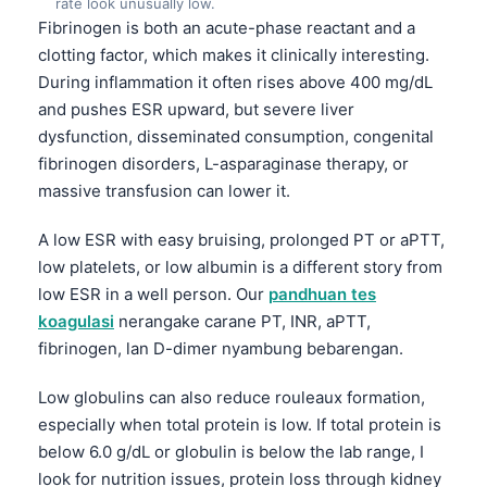
rate look unusually low.
Fibrinogen is both an acute-phase reactant and a
తెలుగు
clotting factor, which makes it clinically interesting.
मराठी
During inflammation it often rises above 400 mg/dL
اردو
and pushes ESR upward, but severe liver
dysfunction, disseminated consumption, congenital
বাংলা
fibrinogen disorders, L-asparaginase therapy, or
Shqip
massive transfusion can lower it.
Magyar
A low ESR with easy bruising, prolonged PT or aPTT,
Slovenščina
low platelets, or low albumin is a different story from
한국어
low ESR in a well person. Our
pandhuan tes
Polski
koagulasi
nerangake carane PT, INR, aPTT,
fibrinogen, lan D-dimer nyambung bebarengan.
Lietuvių kalba
Русский
Low globulins can also reduce rouleaux formation,
especially when total protein is low. If total protein is
ქართული
below 6.0 g/dL or globulin is below the lab range, I
Čeština
look for nutrition issues, protein loss through kidney