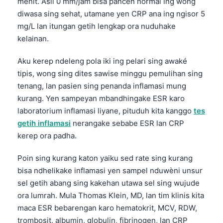
menit. Asil 0 mm/jam bisa pancen normal ing wong
diwasa sing sehat, utamane yen CRP ana ing ngisor 5
mg/L lan itungan getih lengkap ora nuduhake
kelainan.
Aku kerep ndeleng pola iki ing pelari sing awaké
tipis, wong sing dites sawise minggu pemulihan sing
tenang, lan pasien sing penanda inflamasi mung
kurang. Yen sampeyan mbandhingake ESR karo
laboratorium inflamasi liyane, pituduh kita kanggo
tes
getih inflamasi
nerangake sebabe ESR lan CRP
kerep ora padha.
Poin sing kurang katon yaiku sed rate sing kurang
bisa ndhelikake inflamasi yen sampel nduwèni unsur
sel getih abang sing kakehan utawa sel sing wujude
ora lumrah. Mula Thomas Klein, MD, lan tim klinis kita
maca ESR bebarengan karo hematokrit, MCV, RDW,
trombosit, albumin, globulin, fibrinogen, lan CRP