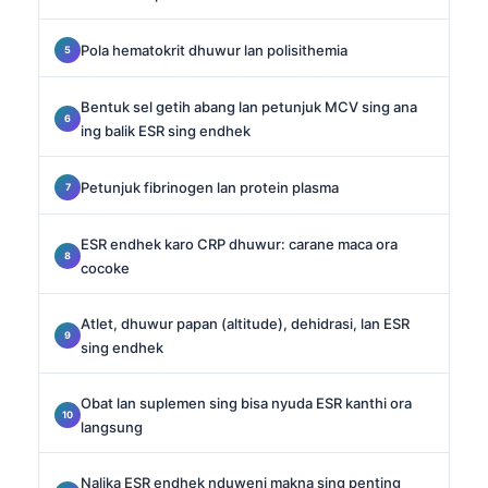
Pola hematokrit dhuwur lan polisithemia
Bentuk sel getih abang lan petunjuk MCV sing ana
ing balik ESR sing endhek
Petunjuk fibrinogen lan protein plasma
ESR endhek karo CRP dhuwur: carane maca ora
cocoke
Atlet, dhuwur papan (altitude), dehidrasi, lan ESR
sing endhek
Obat lan suplemen sing bisa nyuda ESR kanthi ora
langsung
Nalika ESR endhek nduweni makna sing penting