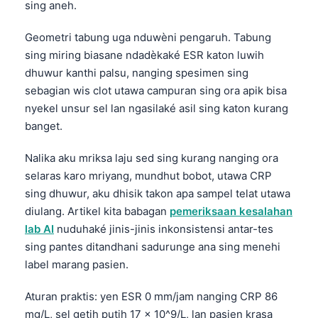
sing aneh.
Geometri tabung uga nduwèni pengaruh. Tabung
sing miring biasane ndadèkaké ESR katon luwih
dhuwur kanthi palsu, nanging spesimen sing
sebagian wis clot utawa campuran sing ora apik bisa
nyekel unsur sel lan ngasilaké asil sing katon kurang
banget.
Nalika aku mriksa laju sed sing kurang nanging ora
selaras karo mriyang, mundhut bobot, utawa CRP
sing dhuwur, aku dhisik takon apa sampel telat utawa
diulang. Artikel kita babagan
pemeriksaan kesalahan
lab AI
nuduhaké jinis-jinis inkonsistensi antar-tes
sing pantes ditandhani sadurunge ana sing menehi
label marang pasien.
Aturan praktis: yen ESR 0 mm/jam nanging CRP 86
mg/L, sel getih putih 17 x 10^9/L, lan pasien krasa