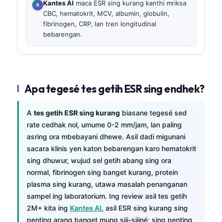
Kantes AI
maca ESR sing kurang kanthi mriksa
CBC, hematokrit, MCV, albumin, globulin,
fibrinogen, CRP, lan tren longitudinal
bebarengan.
Apa tegesé tes getih ESR sing endhek?
A
tes getih ESR sing kurang
biasane tegesé sed
rate cedhak nol, umume 0-2 mm/jam, lan paling
asring ora mbebayani dhewe. Asil dadi migunani
sacara klinis yen katon bebarengan karo hematokrit
sing dhuwur, wujud sel getih abang sing ora
normal, fibrinogen sing banget kurang, protein
plasma sing kurang, utawa masalah penanganan
sampel ing laboratorium. Ing review asil tes getih
2M+ kita ing
Kantes AI
, asil ESR sing kurang sing
penting arang banget mung siji-sijiné; sing penting