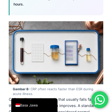
hours.
简体中文
Română
Türkçe
Ελληνικά
Português
Español
Italiano
עִבְרִית
Français
العربية
Deutsch
Gambar 8:
CRP often reacts faster than ESR during
acute illness.
English
CRP is a liver-made protein that usually falls faster
Basa Jawa
than ESR once inflammation improves. A standard
CRP below 5 mg/L is often considered normal,