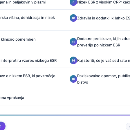
gena in beljakovin v plazmi
Nizek ESR z visokim CRP: kako
ska višina, dehidracija in nizek
Zdravila in dodatki, ki lahko 
Dodatne preiskave, ki jih zdr
SR klinično pomemben
preverijo po nizkem ESR
 interpretira vzorec nizkega ESR
Kaj storiti, če je vaš sed rate 
ve o nizkem ESR, ki povzročajo
Raziskovalne opombe, publikac
bistvo
ena vprašanja
k