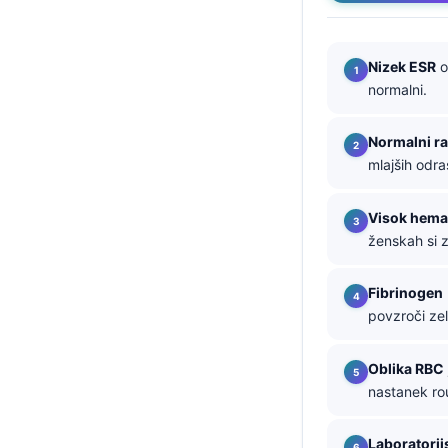
தமிழ்
తెలుగు
Nizek ESR
o
normalni.
मराठी
اردو
Normalni r
বাংলা
mlajših odra
Shqip
Visok hema
Magyar
ženskah si z
한국어
Fibrinogen
Polski
povzroči zel
Lietuvių kalba
Русский
Oblika RBC
nastanek rou
ქართული
Čeština
Laboratorij