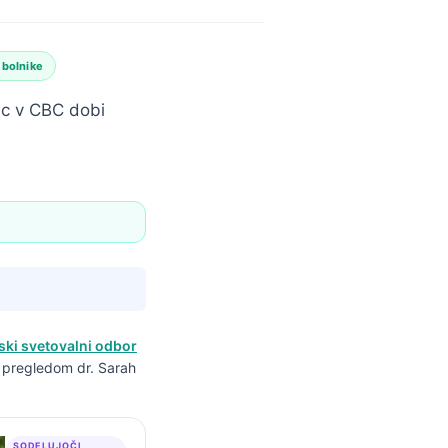
 bolnike
rec v CBC dobi
ski svetovalni odbor
m pregledom dr. Sarah
SODELUJOČI