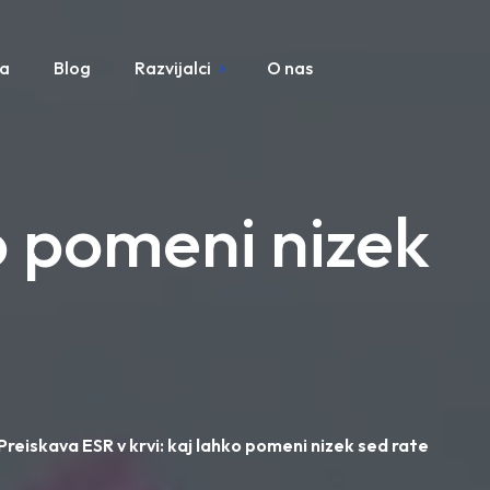
pa
Blog
Razvijalci
O nas
ko pomeni nizek
Preiskava ESR v krvi: kaj lahko pomeni nizek sed rate