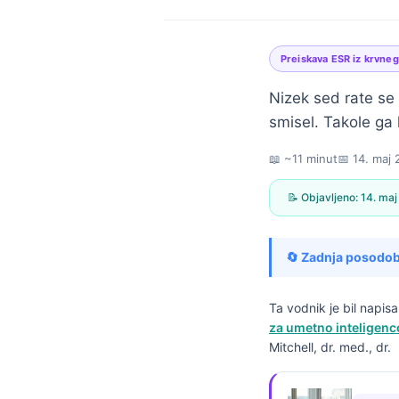
Preiskava ESR iz krvneg
Nizek sed rate se 
smisel. Takole ga 
📖 ~11 minut
📅
14. maj
📝 Objavljeno:
14. ma
🔄 Zadnja posodob
Ta vodnik je bil napi
za umetno inteligenc
Mitchell, dr. med., dr.
Norsk bokmål
Ślōnskŏ gŏdka