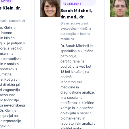
I AVTOR
RECENZENT
Klein, dr.
Sarah Mitchell,
dr. med., dr.
avnik, Kantesti AI
Glavni zdravstveni
s Klein je
svetovalec - klinična
 interne
patologija in interna
in klinični
medicina
, ki je potrjen s
Dr. Sarah Mitchell je
bora, z več kot
specialistka klinične
kušenj na
patologije,
laboratorijske
certificirana na
in z analizo
področju, z več kot
 podatkov s
18 leti izkušenj na
 umetne
področju
ce. Kot glavni
laboratorijske
i direktor pri
medicine in
AI zagotavlja
diagnostične analize.
nadzor nad
Ima specialna
ko točnostjo
certifikata iz klinične
ega nevronskega
kemije in je obsežno
r. Klein je
objavljala o panelih
bjavljal na
biomarkerjev in
interpretacije
laboratorijski analizi v
jev in
klinični praksi.