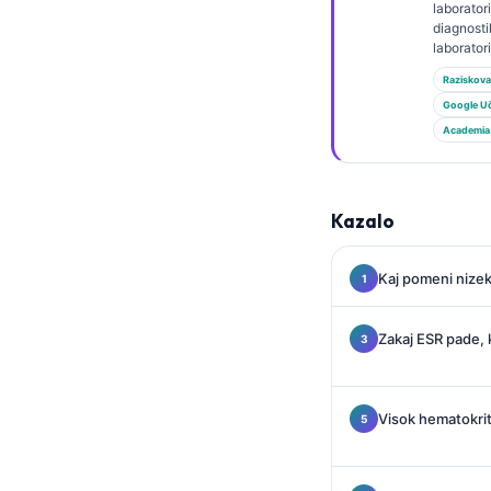
Gàidhlig
laborator
diagnost
Euskara
laborator
Македонски јазик
Raziskova
Google U
Latviešu valoda
Academia
Galego
অসমীয়া
සිංහල
Kazalo
سنڌي
Kaj pomeni nizek
پښتو
Zakaj ESR pade, 
Slovenčina
Hrvatski
Visok hematokrit i
Suomi
Қазақ тілі