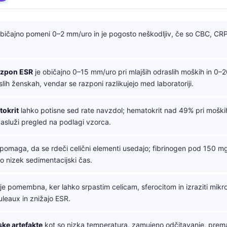
bičajno pomeni 0–2 mm/uro in je pogosto neškodljiv, če so CBC, CRP
azpon ESR
je običajno 0–15 mm/uro pri mlajših odraslih moških in 0–
slih ženskah, vendar se razponi razlikujejo med laboratoriji.
tokrit
lahko potisne sed rate navzdol; hematokrit nad 49% pri moških
asluži pregled na podlagi vzorca.
pomaga, da se rdeči celični elementi usedajo; fibrinogen pod 150 m
o nizek sedimentacijski čas.
je pomembna, ker lahko srpastim celicam, sferocitom in izraziti mikro
leaux in znižajo ESR.
ske artefakte
kot so nizka temperatura, zamujeno odčitavanje, prem