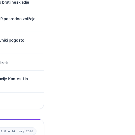
 brati neskladje
ESR posredno znižajo
avniki pogosto
nizek
ije Kantesti in
v1.0 —
14. maj 2026