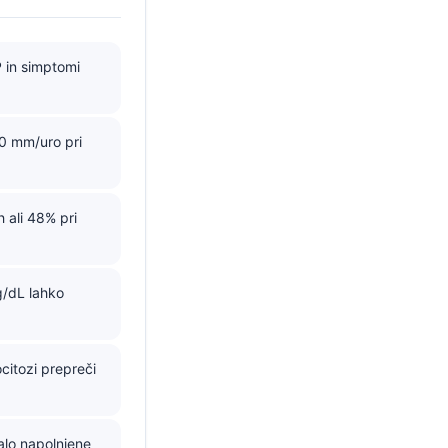
 in simptomi
20 mm/uro pri
 ali 48% pri
g/dL lahko
citozi prepreči
alo napolnjene