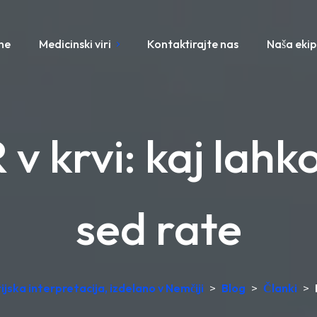
ne
Medicinski viri
Kontaktirajte nas
Naša eki
v krvi: kaj lah
sed rate
jska interpretacija, izdelano v Nemčiji
>
Blog
>
Članki
>