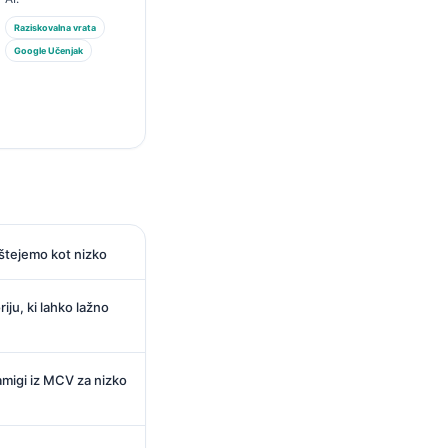
Raziskovalna vrata
Google Učenjak
štejemo kot nizko
iju, ki lahko lažno
namigi iz MCV za nizko