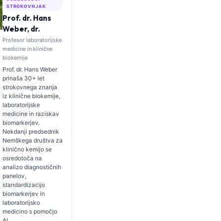
STROKOVNJAK
Prof. dr. Hans
Weber, dr.
Profesor laboratorijske
medicine in klinične
biokemije
Prof. dr. Hans Weber
prinaša 30+ let
strokovnega znanja
iz klinične biokemije,
laboratorijske
medicine in raziskav
biomarkerjev.
Nekdanji predsednik
Nemškega društva za
klinično kemijo se
osredotoča na
analizo diagnostičnih
panelov,
standardizacijo
biomarkerjev in
laboratorijsko
medicino s pomočjo
AI.