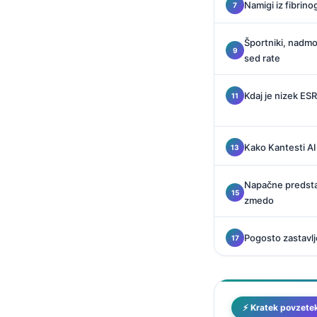
Namigi iz fibrino
Català
O‘zbekcha
Športniki, nadmor
Українська
sed rate
አማርኛ
Kdaj je nizek E
Kiswahili
ភាសាខ្មែរ
Kako Kantesti AI
ဗမာစာ
ไทย
Napačne predsta
Tagalog
zmedo
Tiếng Việt
Pogosto zastavlj
Bahasa Melayu
മലയാളം
ಕನ್ನಡ
⚡ Kratek povzete
ગુજરાતી