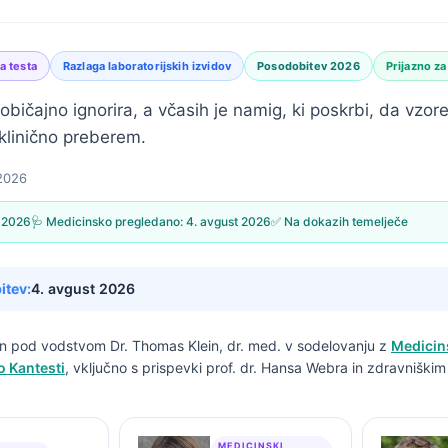
a testa
Razlaga laboratorijskih izvidov
Posodobitev 2026
Prijazno za
običajno ignorira, a včasih je namig, ki poskrbi, da vzo
klinično preberem.
 2026
j 2026
🩺 Medicinsko pregledano:
4. avgust 2026
✅ Na dokazih temelječe
itev:
4. avgust 2026
san pod vodstvom
Dr. Thomas Klein, dr. med.
v sodelovanju z
Medicin
o Kantesti
, vključno s prispevki prof. dr. Hansa Webra in zdravniški
MEDICINSKI