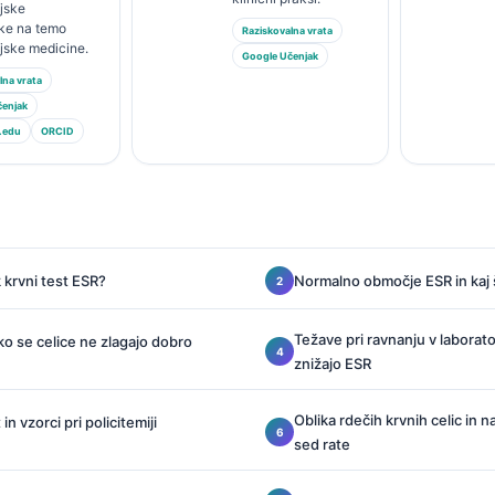
ijske
ike na temo
Raziskovalna vrata
ijske medicine.
Google Učenjak
lna vrata
čenjak
.edu
ORCID
 krvni test ESR?
Normalno območje ESR in kaj 
Težave pri ravnanju v laborator
ko se celice ne zlagajo dobro
znižajo ESR
Oblika rdečih krvnih celic in 
n vzorci pri policitemiji
sed rate