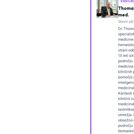
VODILN
Frysk
Thomas 
med.
Esperanto
Glavni zdr
Беларуская мова
Dr. Thoma
specialist
Татар теле
medicine 
hematolog
Кыргызча
strani od
ئۇيغۇرچە
15 leti iz
področju 
Cebuano
medicine 
kliničnih
Basa Jawa
pomočjo
inteligen
ພາສາລາວ
medicinsk
Kantesti 
Монгол
klinični 
medicins
Afrikaans
lastnišk
العربية المغربية
omrežja. D
obsežno o
Occitan
področju 
biomarker