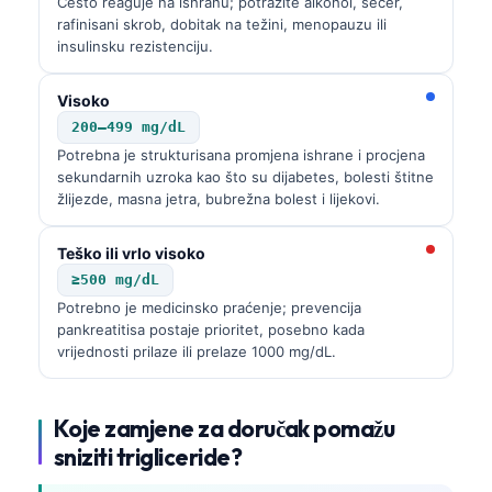
Često reaguje na ishranu; potražite alkohol, šećer,
rafinisani skrob, dobitak na težini, menopauzu ili
insulinsku rezistenciju.
Visoko
200–499 mg/dL
Potrebna je strukturisana promjena ishrane i procjena
sekundarnih uzroka kao što su dijabetes, bolesti štitne
žlijezde, masna jetra, bubrežna bolest i lijekovi.
Teško ili vrlo visoko
≥500 mg/dL
Potrebno je medicinsko praćenje; prevencija
pankreatitisa postaje prioritet, posebno kada
vrijednosti prilaze ili prelaze 1000 mg/dL.
Koje zamjene za doručak pomažu
sniziti trigliceride?