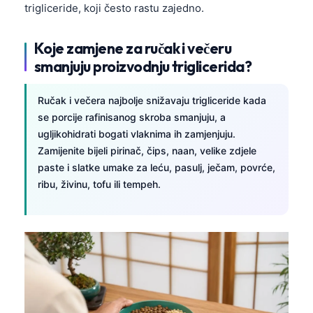
trigliceride, koji često rastu zajedno.
Koje zamjene za ručak i večeru
smanjuju proizvodnju triglicerida?
Ručak i večera najbolje snižavaju trigliceride kada
se porcije rafinisanog skroba smanjuju, a
ugljikohidrati bogati vlaknima ih zamjenjuju.
Zamijenite bijeli pirinač, čips, naan, velike zdjele
paste i slatke umake za leću, pasulj, ječam, povrće,
ribu, živinu, tofu ili tempeh.