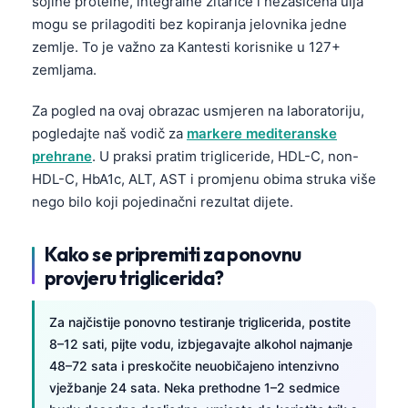
sojine proteine, integralne žitarice i nezasićena ulja
Čeština
mogu se prilagoditi bez kopiranja jelovnika jedne
日本語
zemlje. To je važno za Kantesti korisnike u 127+
zemljama.
Eesti
Azərbaycan dili
Za pogled na ovaj obrazac usmjeren na laboratoriju,
Svenska
pogledajte naš vodič za
markere mediteranske
prehrane
. U praksi pratim trigliceride, HDL-C, non-
Српски језик
HDL-C, HbA1c, ALT, AST i promjenu obima struka više
Íslenska
nego bilo koji pojedinačni rezultat dijete.
Հայերեն
Bahasa Indonesia
Kako se pripremiti za ponovnu
provjeru triglicerida?
हिन्दी
Nederlands
Za najčistije ponovno testiranje triglicerida, postite
Dansk
8–12 sati, pijte vodu, izbjegavajte alkohol najmanje
48–72 sata i preskočite neuobičajeno intenzivno
Български
vježbanje 24 sata. Neka prethodne 1–2 sedmice
فارسی