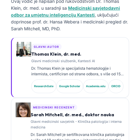
Ovaj vodič je napisan pod rukovodstvom
Dr. Thomas
Klein, dr. med.
u saradnji sa
Medicinski savjetodavni
odbor za umjetnu inteligenciju Kantesti
, uključujući
doprinose prof. dr. Hansa Webera i medicinski pregled dr.
Sarah Mitchell, MD, PhD.
GLAVNI AUTOR
Thomas Klein, dr. med.
Glavni medicinski službenik, Kantesti AI
Dr. Thomas Klein je specijalista hematologije i
internista, certificiran od strane odbora, s više od 15
godina iskustva u laboratorijskoj medicini i kliničkoj
analizi uz pomoć vještačke inteligencije. Kao glavni
ResearchGate
Google Scholar
Academia.edu
ORCID
medicinski direktor u Kantesti AI, pruža klinički
nadzor nad medicinskom tačnošću vlasničke
neuronske mreže. Dr. Klein je opsežno objavljivao
radove o interpretaciji biomarkera i laboratorijskoj
MEDICINSKI RECENZENT
dijagnostici na temu laboratorijske medicine.
Sarah Mitchell, dr. med., doktor nauka
Glavni medicinski savjetnik - Klinička patologija i interna
medicina
Dr. Sarah Mitchell je sertifikovana klinička patologinja