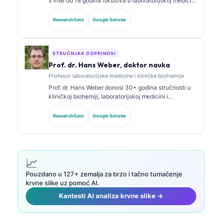
s više od 18 godina iskustva u laboratorijskoj medicini
i dijagnostičkoj analizi. Ima specijalističke sertifikate
iz kliničke biohemije i opsežno je objavljivala radove
ResearchGate
Google Scholar
o panelima biomarkera i laboratorijskoj analizi u
kliničkoj praksi.
STRUČNJAK DOPRINOSI
Prof. dr. Hans Weber, doktor nauka
Profesor laboratorijske medicine i kliničke biohemije
Prof. dr. Hans Weber donosi 30+ godina stručnosti u
kliničkoj biohemiji, laboratorijskoj medicini i
istraživanju biomarkera. Bivši predsjednik Njemačkog
društva za kliničku hemiju, specijalizovan je za
ResearchGate
Google Scholar
analizu dijagnostičkih panela, standardizaciju
biomarkera i laboratorijsku medicinu uz pomoć AI.
📈
Pouzdano u 127+ zemalja za brzo i tačno tumačenje
krvne slike uz pomoć AI.
Kantesti AI analiza krvne slike →