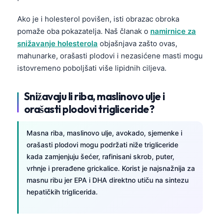
Ako je i holesterol povišen, isti obrazac obroka
pomaže oba pokazatelja. Naš članak o
namirnice za
snižavanje holesterola
objašnjava zašto ovas,
mahunarke, orašasti plodovi i nezasićene masti mogu
istovremeno poboljšati više lipidnih ciljeva.
Snižavaju li riba, maslinovo ulje i
orašasti plodovi trigliceride?
Masna riba, maslinovo ulje, avokado, sjemenke i
orašasti plodovi mogu podržati niže trigliceride
kada zamjenjuju šećer, rafinisani skrob, puter,
vrhnje i prerađene grickalice. Korist je najsnažnija za
masnu ribu jer EPA i DHA direktno utiču na sintezu
hepatičkih triglicerida.