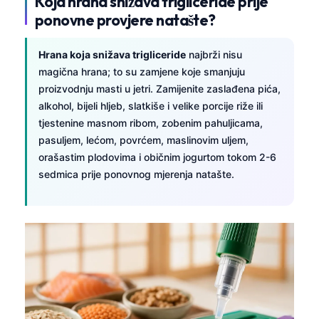
Koja hrana snižava trigliceride prije
ponovne provjere natašte?
Hrana koja snižava trigliceride
najbrži nisu
magična hrana; to su zamjene koje smanjuju
proizvodnju masti u jetri. Zamijenite zaslađena pića,
alkohol, bijeli hljeb, slatkiše i velike porcije riže ili
tjestenine masnom ribom, zobenim pahuljicama,
pasuljem, lećom, povrćem, maslinovim uljem,
orašastim plodovima i običnim jogurtom tokom 2-6
sedmica prije ponovnog mjerenja natašte.