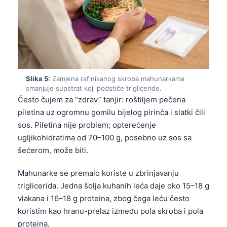
Slika 5:
Zamjena rafinisanog skroba mahunarkama
smanjuje supstrat koji podstiče trigliceride.
Često čujem za “zdrav” tanjir: roštiljem pečena
piletina uz ogromnu gomilu bijelog pirinča i slatki čili
sos. Piletina nije problem; opterećenje
ugljikohidratima od 70–100 g, posebno uz sos sa
šećerom, može biti.
Mahunarke se premalo koriste u zbrinjavanju
triglicerida. Jedna šolja kuhanih leća daje oko 15–18 g
vlakana i 16–18 g proteina, zbog čega leću često
koristim kao hranu-prelaz između pola skroba i pola
proteina.