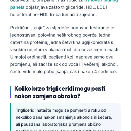
panela
objašnjava zašto trigliceride, HDL, LDL i
holesterol ne-HDL treba tumačiti zajedno.
Praktičan „tanjir” za sljedeće ponovno testiranje je
jednostavan: polovina neškrobnog povrća, jedna
četvrtina proteina, jedna četvrtina ugljikohidrata s
visokim udjelom vlakana i mali dio nezasićenih masti.
U mojoj ordinaciji, pacijenti koji naprave samo ovu
promjenu, ali zadrže sok od voća ili večernji alkohol,
često vide malo poboljšanja, čak i nakon 4 sedmice.
Koliko brzo trigliceridi mogu pasti
nakon zamjena obroka?
Trigliceridi natašte mogu se pomjeriti u roku od
nekoliko dana nakon smanjenja alkohola ili šećera,
ali pouzdana laboratorijska promjena obično