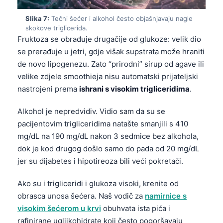
Gàidhlig
Euskara
Slika 7:
Tečni šećer i alkohol često objašnjavaju nagle
skokove triglicerida.
Македонски јазик
Fruktoza se obrađuje drugačije od glukoze: velik dio
Latviešu valoda
se prerađuje u jetri, gdje višak supstrata može hraniti
de novo lipogenezu. Zato “prirodni” sirup od agave ili
Galego
velike zdjele smoothieja nisu automatski prijateljski
অসমীয়া
nastrojeni prema
ishrani s visokim trigliceridima
.
සිංහල
Alkohol je nepredvidiv. Vidio sam da su se
سنڌي
pacijentovim trigliceridima natašte smanjili s 410
پښتو
mg/dL na 190 mg/dL nakon 3 sedmice bez alkohola,
dok je kod drugog došlo samo do pada od 20 mg/dL
jer su dijabetes i hipotireoza bili veći pokretači.
Slovenčina
Hrvatski
Ako su i trigliceridi i glukoza visoki, krenite od
obrasca unosa šećera. Naš vodič za
namirnice s
Suomi
visokim šećerom u krvi
obuhvata ista pića i
Қазақ тілі
rafinirane ugljikohidrate koji često pogoršavaju