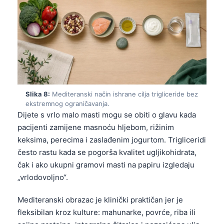
தமிழ்
తెలుగు
मराठी
اردو
বাংলা
Slika 8:
Mediteranski način ishrane cilja trigliceride bez
Shqip
ekstremnog ograničavanja.
Magyar
Dijete s vrlo malo masti mogu se obiti o glavu kada
pacijenti zamijene masnoću hljebom, rižinim
Slovenščina
keksima, perecima i zaslađenim jogurtom. Trigliceridi
한국어
često rastu kada se pogorša kvalitet ugljikohidrata,
Polski
čak i ako ukupni gramovi masti na papiru izgledaju
„vrlodovoljno“.
Lietuvių kalba
Русский
Mediteranski obrazac je klinički praktičan jer je
fleksibilan kroz kulture: mahunarke, povrće, riba ili
ქართული