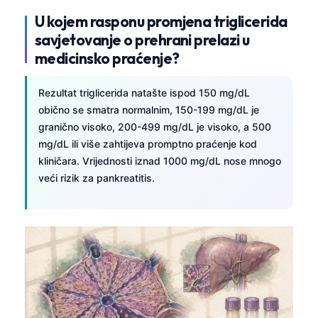
U kojem rasponu promjena triglicerida
savjetovanje o prehrani prelazi u
medicinsko praćenje?
Rezultat triglicerida natašte ispod 150 mg/dL
obično se smatra normalnim, 150-199 mg/dL je
granično visoko, 200-499 mg/dL je visoko, a 500
mg/dL ili više zahtijeva promptno praćenje kod
kliničara. Vrijednosti iznad 1000 mg/dL nose mnogo
veći rizik za pankreatitis.