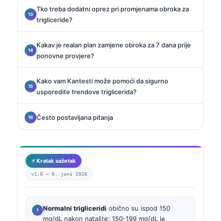
Tko treba dodatni oprez pri promjenama obroka za
trigliceride?
Kakav je realan plan zamjene obroka za 7 dana prije
ponovne provjere?
Kako vam Kantesti može pomoći da sigurno
usporedite trendove triglicerida?
Često postavljana pitanja
⚡ Kratak sažetak
v1.0 —
6. juni 2026
Normalni trigliceridi
obično su ispod 150
mg/dL nakon natašte; 150-199 mg/dL je