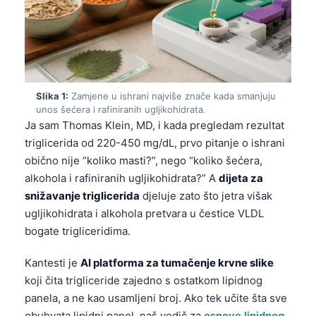
Slika 1:
Zamjene u ishrani najviše znače kada smanjuju
unos šećera i rafiniranih ugljikohidrata.
Ja sam Thomas Klein, MD, i kada pregledam rezultat
triglicerida od 220-450 mg/dL, prvo pitanje o ishrani
obično nije “koliko masti?”, nego “koliko šećera,
alkohola i rafiniranih ugljikohidrata?” A
dijeta za
snižavanje triglicerida
djeluje zato što jetra višak
ugljikohidrata i alkohola pretvara u čestice VLDL
bogate trigliceridima.
Kantesti je
AI platforma za tumačenje krvne slike
koji čita trigliceride zajedno s ostatkom lipidnog
panela, a ne kao usamljeni broj. Ako tek učite šta sve
obuhvata lipidni panel, naš vodič za
osnove lipidnog