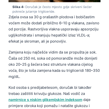
Slika 4:
Doručak je često mjesto gdje skriveni šećer
pokreće jutarnje trigliceride.
Zdjela ovsa sa 30 g orašastih plodova i bobičastim
voćem može dodati približno 6–10 g vlakana, zavisno
od porcije. Rastvorljiva vlakna usporavaju apsorpciju
ugljikohidrata i smanjuju hepatički izlaz VLDL-a;
efekat je skroman, ali je ponovljiv.
Zamjena koju najčešće vidim da se propušta je sok.
Čaša od 250 mL soka od pomorandže može donijeti
oko 20–25 g šećera bez strukture vlakana cijelog
voća, što je loša zamjena kada su trigliceridi 180–350
mg/dL.
Kod osoba s predijabetesom, doručak bi također
trebao zaštititi krivulju glukoze. Naš vodič za
namirnice s niskim glikemijskim indeksom
daje
primjere obroka koji pomažu i natašte glukozu i