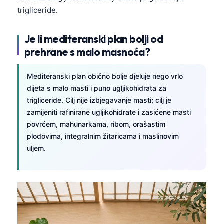
Català
trigliceride.
O‘zbekcha
Je li mediteranski plan bolji od
Українська
prehrane s malo masnoća?
አማርኛ
Kiswahili
Mediteranski plan obično bolje djeluje nego vrlo
dijeta s malo masti i puno ugljikohidrata za
ភាសាខ្មែរ
trigliceride. Cilj nije izbjegavanje masti; cilj je
ဗမာစာ
zamijeniti rafinirane ugljikohidrate i zasićene masti
ไทย
povrćem, mahunarkama, ribom, orašastim
plodovima, integralnim žitaricama i maslinovim
Tagalog
uljem.
Tiếng Việt
Bahasa Melayu
മലയാളം
ಕನ್ನಡ
ગુજરાતી