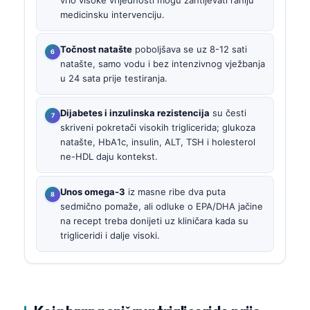
medicinsku intervenciju.
Točnost natašte
poboljšava se uz 8-12 sati
natašte, samo vodu i bez intenzivnog vježbanja
u 24 sata prije testiranja.
Dijabetes i inzulinska rezistencija
su česti
skriveni pokretači visokih triglicerida; glukoza
natašte, HbA1c, insulin, ALT, TSH i holesterol
ne-HDL daju kontekst.
Unos omega-3
iz masne ribe dva puta
sedmično pomaže, ali odluke o EPA/DHA jačine
na recept treba donijeti uz kliničara kada su
trigliceridi i dalje visoki.