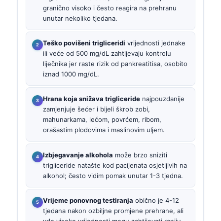
granično visoko i često reagira na prehranu
unutar nekoliko tjedana.
Teško povišeni trigliceridi
vrijednosti jednake
ili veće od 500 mg/dL zahtijevaju kontrolu
liječnika jer raste rizik od pankreatitisa, osobito
iznad 1000 mg/dL.
Hrana koja snižava trigliceride
najpouzdanije
zamjenjuje šećer i bijeli škrob zobi,
mahunarkama, lećom, povrćem, ribom,
orašastim plodovima i maslinovim uljem.
Izbjegavanje alkohola
može brzo sniziti
trigliceride natašte kod pacijenata osjetljivih na
alkohol; često vidim pomak unutar 1-3 tjedna.
Vrijeme ponovnog testiranja
obično je 4-12
tjedana nakon ozbiljne promjene prehrane, ali
vrlo visoke vrijednosti mogu zahtijevati raniju