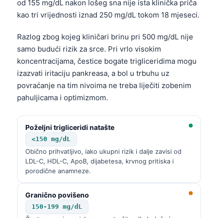
od 155 mg/dL nakon lošeg sna nije ista klinička priča
kao tri vrijednosti iznad 250 mg/dL tokom 18 mjeseci.
Razlog zbog kojeg kliničari brinu pri 500 mg/dL nije
samo budući rizik za srce. Pri vrlo visokim
koncentracijama, čestice bogate trigliceridima mogu
izazvati iritaciju pankreasa, a bol u trbuhu uz
povraćanje na tim nivoima ne treba liječiti zobenim
pahuljicama i optimizmom.
Poželjni trigliceridi natašte
<150 mg/dL
Obično prihvatljivo, iako ukupni rizik i dalje zavisi od
LDL-C, HDL-C, ApoB, dijabetesa, krvnog pritiska i
porodične anamneze.
Granično povišeno
150-199 mg/dL