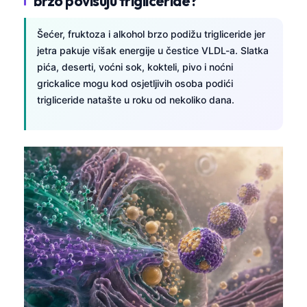
brzo povisuju trigliceride?
Frysk
Šećer, fruktoza i alkohol brzo podižu trigliceride jer
Esperanto
jetra pakuje višak energije u čestice VLDL-a. Slatka
Беларуская мова
pića, deserti, voćni sok, kokteli, pivo i noćni
Татар теле
grickalice mogu kod osjetljivih osoba podići
trigliceride natašte u roku od nekoliko dana.
Кыргызча
ئۇيغۇرچە
Cebuano
Basa Jawa
ພາສາລາວ
Монгол
Afrikaans
العربية المغربية
Occitan