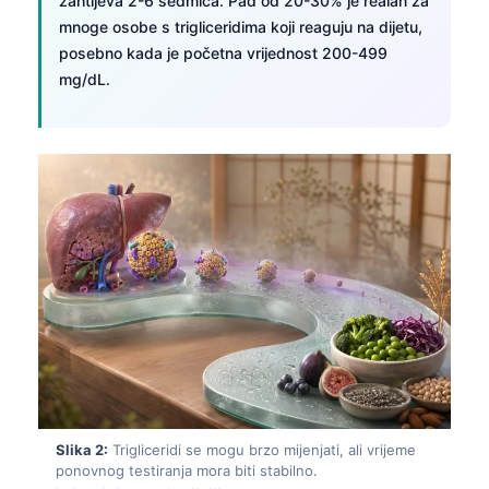
zahtijeva 2-6 sedmica. Pad od 20-30% je realan za
mnoge osobe s trigliceridima koji reaguju na dijetu,
posebno kada je početna vrijednost 200-499
mg/dL.
Slika 2:
Trigliceridi se mogu brzo mijenjati, ali vrijeme
ponovnog testiranja mora biti stabilno.