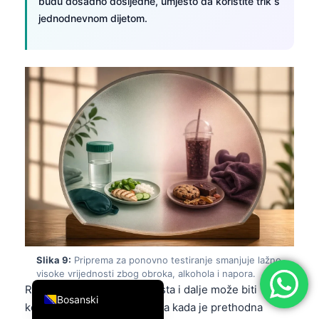
budu dosadno dosljedne, umjesto da koristite trik s
简体中文
jednodnevnom dijetom.
Română
Türkçe
Ελληνικά
Português
Español
Italiano
עִבְרִית
Français
العربية
Deutsch
Slika 9:
Priprema za ponovno testiranje smanjuje lažno
visoke vrijednosti zbog obroka, alkohola i napora.
English
Rezultat triglicerida bez posta i dalje može biti
Bosanski
koristan, ali se post preferira kada je prethodna