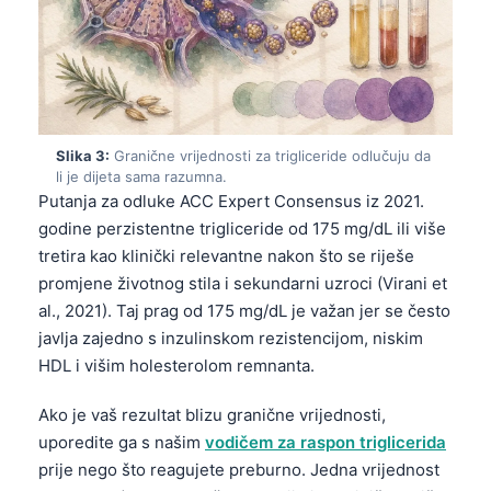
Slika 3:
Granične vrijednosti za trigliceride odlučuju da
li je dijeta sama razumna.
Putanja za odluke ACC Expert Consensus iz 2021.
godine perzistentne trigliceride od 175 mg/dL ili više
tretira kao klinički relevantne nakon što se riješe
promjene životnog stila i sekundarni uzroci (Virani et
al., 2021). Taj prag od 175 mg/dL je važan jer se često
javlja zajedno s inzulinskom rezistencijom, niskim
HDL i višim holesterolom remnanta.
Ako je vaš rezultat blizu granične vrijednosti,
uporedite ga s našim
vodičem za raspon triglicerida
prije nego što reagujete preburno. Jedna vrijednost