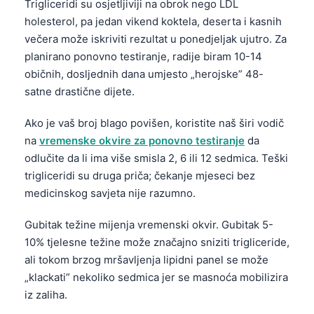
Trigliceridi su osjetljiviji na obrok nego LDL
holesterol, pa jedan vikend koktela, deserta i kasnih
večera može iskriviti rezultat u ponedjeljak ujutro. Za
planirano ponovno testiranje, radije biram 10-14
običnih, dosljednih dana umjesto „herojske” 48-
satne drastične dijete.
Ako je vaš broj blago povišen, koristite naš širi vodič
na
vremenske okvire za ponovno testiranje
da
odlučite da li ima više smisla 2, 6 ili 12 sedmica. Teški
trigliceridi su druga priča; čekanje mjeseci bez
medicinskog savjeta nije razumno.
Gubitak težine mijenja vremenski okvir. Gubitak 5-
10% tjelesne težine može značajno sniziti trigliceride,
ali tokom brzog mršavljenja lipidni panel se može
„klackati” nekoliko sedmica jer se masnoća mobilizira
iz zaliha.