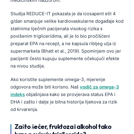
medicinskim nadzorom.
Studija REDUCE-IT pokazala je da icosapent etil 4
g/dan smanjuje velike kardiovaskularne događaje kod
statinima liječnih pacijenata visokog rizika s
povišenim trigliceridima, ali je to bio pročišćeni
preparat EPA na recept, a ne kapsula ribljeg ulja iz
supermarketa (Bhatt et al., 2019). Spominjem ovo jer
pacijenti često kupuju suplemente očekujući efekte
na nivou studije.
Ako koristite suplemente omega-3, mjerenje
odgovora može biti korisno. Naš
vodič za omega-3
indeks
objašnjava kako se provjerava status EPA i
DHA i zašto i dalje je bitna historija lijekova za rizik
od krvarenja.
Norsk bokmål
Zašto šećer, fruktoza i alkohol tako
Ślōnskŏ gŏdka