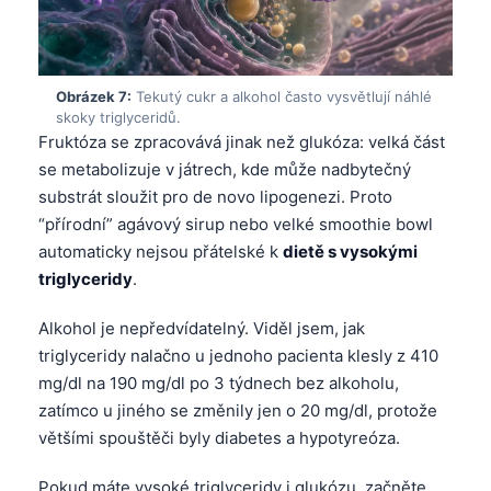
Gàidhlig
Euskara
Македонски јазик
Obrázek 7:
Tekutý cukr a alkohol často vysvětlují náhlé
Latviešu valoda
skoky triglyceridů.
Fruktóza se zpracovává jinak než glukóza: velká část
Galego
se metabolizuje v játrech, kde může nadbytečný
অসমীয়া
substrát sloužit pro de novo lipogenezi. Proto
සිංහල
“přírodní” agávový sirup nebo velké smoothie bowl
automaticky nejsou přátelské k
dietě s vysokými
سنڌي
triglyceridy
.
پښتو
Alkohol je nepředvídatelný. Viděl jsem, jak
triglyceridy nalačno u jednoho pacienta klesly z 410
Slovenčina
mg/dl na 190 mg/dl po 3 týdnech bez alkoholu,
Hrvatski
zatímco u jiného se změnily jen o 20 mg/dl, protože
Suomi
většími spouštěči byly diabetes a hypotyreóza.
Қазақ тілі
Pokud máte vysoké triglyceridy i glukózu, začněte