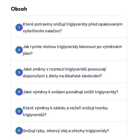
Obsah
Které potraviny snižují triglyceridy před opakovaným
vyšetřením nalačno?
Jak rychle mohou triglyceridy klesnout po výměnách
jídel?
Jaké změny v rozmezí triglyceridů posouvají
doporučení z diety na lékařské sledování?
Jaké výměny k snídani pomáhají snížit triglyceridy?
Které výměny k obědu a večeři snižují tvorbu
triglyceridů?
Snižují ryby, olivový olej a ořechy triglyceridy?