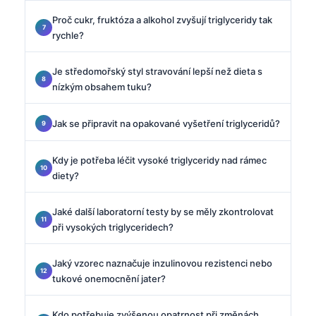
Proč cukr, fruktóza a alkohol zvyšují triglyceridy tak
rychle?
Je středomořský styl stravování lepší než dieta s
nízkým obsahem tuku?
Jak se připravit na opakované vyšetření triglyceridů?
Kdy je potřeba léčit vysoké triglyceridy nad rámec
diety?
Jaké další laboratorní testy by se měly zkontrolovat
při vysokých triglyceridech?
Jaký vzorec naznačuje inzulinovou rezistenci nebo
tukové onemocnění jater?
Kdo potřebuje zvýšenou opatrnost při změnách