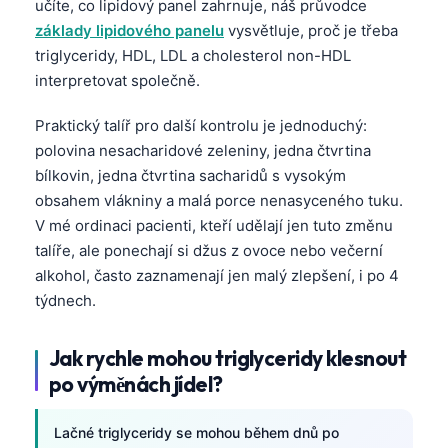
učíte, co lipidový panel zahrnuje, náš průvodce
základy lipidového panelu
vysvětluje, proč je třeba
triglyceridy, HDL, LDL a cholesterol non-HDL
interpretovat společně.
Praktický talíř pro další kontrolu je jednoduchý:
polovina nesacharidové zeleniny, jedna čtvrtina
bílkovin, jedna čtvrtina sacharidů s vysokým
obsahem vlákniny a malá porce nenasyceného tuku.
V mé ordinaci pacienti, kteří udělají jen tuto změnu
talíře, ale ponechají si džus z ovoce nebo večerní
alkohol, často zaznamenají jen malý zlepšení, i po 4
týdnech.
Jak rychle mohou triglyceridy klesnout
po výměnách jídel?
Lačné triglyceridy se mohou během dnů po