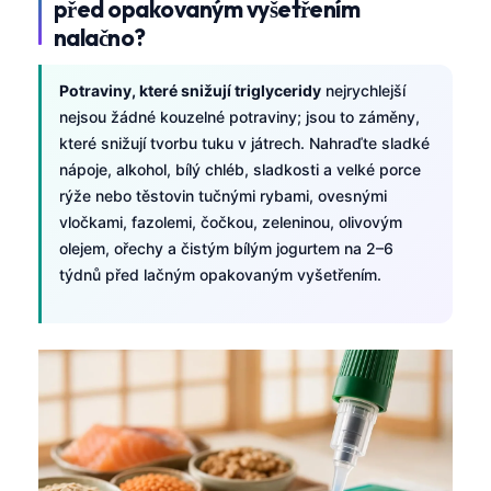
před opakovaným vyšetřením
nalačno?
Potraviny, které snižují triglyceridy
nejrychlejší
nejsou žádné kouzelné potraviny; jsou to záměny,
které snižují tvorbu tuku v játrech. Nahraďte sladké
nápoje, alkohol, bílý chléb, sladkosti a velké porce
rýže nebo těstovin tučnými rybami, ovesnými
vločkami, fazolemi, čočkou, zeleninou, olivovým
olejem, ořechy a čistým bílým jogurtem na 2–6
týdnů před lačným opakovaným vyšetřením.