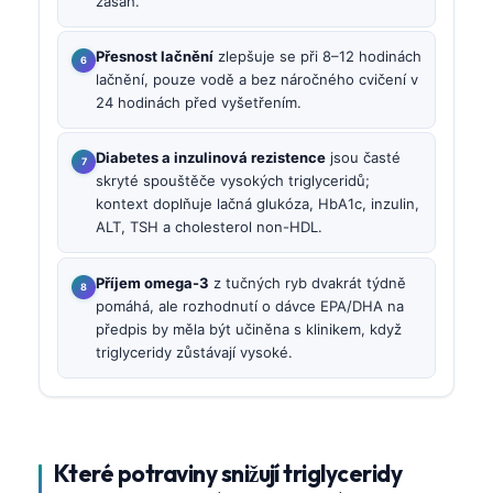
zásah.
Přesnost lačnění
zlepšuje se při 8–12 hodinách
lačnění, pouze vodě a bez náročného cvičení v
24 hodinách před vyšetřením.
Diabetes a inzulinová rezistence
jsou časté
skryté spouštěče vysokých triglyceridů;
kontext doplňuje lačná glukóza, HbA1c, inzulin,
ALT, TSH a cholesterol non-HDL.
Příjem omega-3
z tučných ryb dvakrát týdně
pomáhá, ale rozhodnutí o dávce EPA/DHA na
předpis by měla být učiněna s klinikem, když
triglyceridy zůstávají vysoké.
Které potraviny snižují triglyceridy