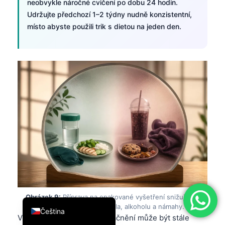
neobvykle náročné cvičení po dobu 24 hodin.
简体中文
Udržujte předchozí 1–2 týdny nudně konzistentní,
místo abyste použili trik s dietou na jeden den.
Română
Türkçe
Ελληνικά
Português
Español
Italiano
עִבְרִית
Français
العربية
Deutsch
English
Obrázek 9:
Příprava na opakované vyšetření snižuje
falešně vysoké hodnoty z jídla, alkoholu a námahy.
Čeština
Výsledek triglyceridů bez lačnění může být stále