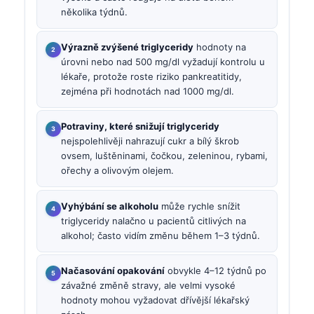
několika týdnů.
Výrazně zvýšené triglyceridy
hodnoty na
úrovni nebo nad 500 mg/dl vyžadují kontrolu u
lékaře, protože roste riziko pankreatitidy,
zejména při hodnotách nad 1000 mg/dl.
Potraviny, které snižují triglyceridy
nejspolehlivěji nahrazují cukr a bílý škrob
ovsem, luštěninami, čočkou, zeleninou, rybami,
ořechy a olivovým olejem.
Vyhýbání se alkoholu
může rychle snížit
triglyceridy nalačno u pacientů citlivých na
alkohol; často vidím změnu během 1–3 týdnů.
Načasování opakování
obvykle 4–12 týdnů po
závažné změně stravy, ale velmi vysoké
hodnoty mohou vyžadovat dřívější lékařský