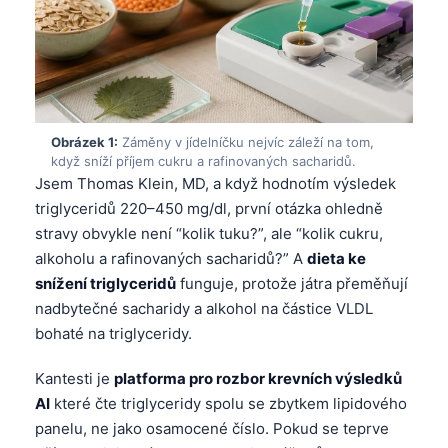
Obrázek 1:
Záměny v jídelníčku nejvíc záleží na tom,
když sníží příjem cukru a rafinovaných sacharidů.
Jsem Thomas Klein, MD, a když hodnotím výsledek
triglyceridů 220–450 mg/dl, první otázka ohledně
stravy obvykle není “kolik tuku?”, ale “kolik cukru,
alkoholu a rafinovaných sacharidů?” A
dieta ke
snížení triglyceridů
funguje, protože játra přeměňují
nadbytečné sacharidy a alkohol na částice VLDL
bohaté na triglyceridy.
Kantesti je
platforma pro rozbor krevních výsledků
AI
které čte triglyceridy spolu se zbytkem lipidového
panelu, ne jako osamocené číslo. Pokud se teprve