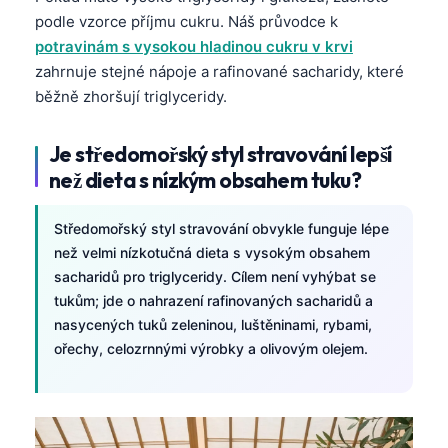
Català
podle vzorce příjmu cukru. Náš průvodce k
potravinám s vysokou hladinou cukru v krvi
O‘zbekcha
zahrnuje stejné nápoje a rafinované sacharidy, které
Українська
běžně zhoršují triglyceridy.
አማርኛ
Kiswahili
Je středomořský styl stravování lepší
než dieta s nízkým obsahem tuku?
ភាសាខ្មែរ
ဗမာစာ
Středomořský styl stravování obvykle funguje lépe
ไทย
než velmi nízkotučná dieta s vysokým obsahem
sacharidů pro triglyceridy. Cílem není vyhýbat se
Tagalog
tukům; jde o nahrazení rafinovaných sacharidů a
Tiếng Việt
nasycených tuků zeleninou, luštěninami, rybami,
Bahasa Melayu
ořechy, celozrnnými výrobky a olivovým olejem.
മലയാളം
ಕನ್ನಡ
ગુજરાતી