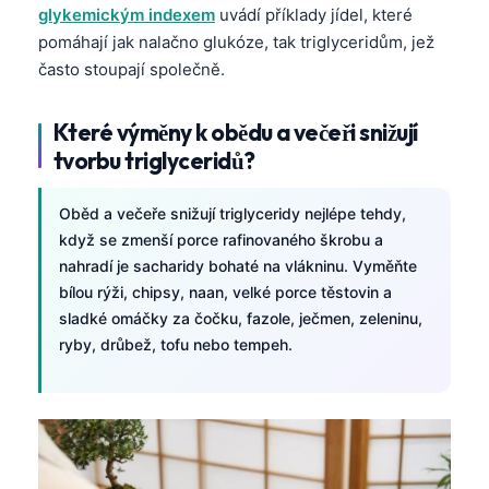
glykemickým indexem
uvádí příklady jídel, které
pomáhají jak nalačno glukóze, tak triglyceridům, jež
často stoupají společně.
Které výměny k obědu a večeři snižují
tvorbu triglyceridů?
Oběd a večeře snižují triglyceridy nejlépe tehdy,
když se zmenší porce rafinovaného škrobu a
nahradí je sacharidy bohaté na vlákninu. Vyměňte
bílou rýži, chipsy, naan, velké porce těstovin a
sladké omáčky za čočku, fazole, ječmen, zeleninu,
ryby, drůbež, tofu nebo tempeh.