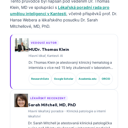
Tento průvodce byl napsán pod vedením
Dr. Thomas
Klein, MD
ve spolupráci s
Lékařská poradní rada pro
umělou inteligenci v Kantesti
, včetně příspěvků prof. Dr.
Hanse Webera a lékařského posudku Dr. Sarah
Mitchellové, MD, PhD.
VEDOUCÍ AUTOR
MUDr. Thomas Klein
Hlavní lékař, Kantesti AI
Dr. Thomas Klein je atestovaný klinický hematolog a
internista s více než 15 lety zkušeností v laboratorní
medicíně a analýze klinických dat s asistencí umělé
inteligence. Jako hlavní lékařský ředitel (Chief
ResearchGate
Google Scholar
Academia.edu
ORCID
Medical Officer) ve společnosti Kantesti AI zajišťuje
klinický dohled nad lékařskou přesností
proprietárního neuronového systému. Dr. Klein
rozsáhle publikoval k interpretaci biomarkerů a
LÉKAŘSKÝ RECENZENT
laboratorní diagnostice v oblasti laboratorní medicíny.
Sarah Mitchell, MD, PhD
Hlavní lékařský poradce - Klinická patologie a interní
lékařství
Dr. Sarah Mitchell je atestovaná klinická patologička