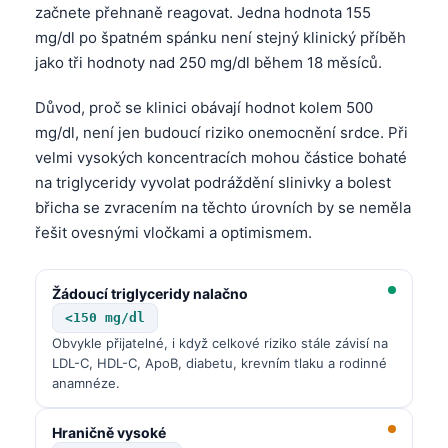
začnete přehnaně reagovat. Jedna hodnota 155
mg/dl po špatném spánku není stejný klinický příběh
jako tři hodnoty nad 250 mg/dl během 18 měsíců.
Důvod, proč se klinici obávají hodnot kolem 500
mg/dl, není jen budoucí riziko onemocnění srdce. Při
velmi vysokých koncentracích mohou částice bohaté
na triglyceridy vyvolat podráždění slinivky a bolest
břicha se zvracením na těchto úrovních by se neměla
řešit ovesnými vločkami a optimismem.
Žádoucí triglyceridy nalačno
<150 mg/dl
Obvykle přijatelné, i když celkové riziko stále závisí na
LDL-C, HDL-C, ApoB, diabetu, krevním tlaku a rodinné
anamnéze.
Hraničně vysoké