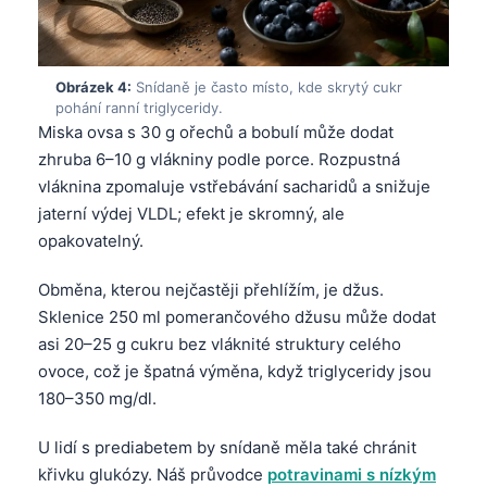
Obrázek 4:
Snídaně je často místo, kde skrytý cukr
pohání ranní triglyceridy.
Miska ovsa s 30 g ořechů a bobulí může dodat
zhruba 6–10 g vlákniny podle porce. Rozpustná
vláknina zpomaluje vstřebávání sacharidů a snižuje
jaterní výdej VLDL; efekt je skromný, ale
opakovatelný.
Obměna, kterou nejčastěji přehlížím, je džus.
Sklenice 250 ml pomerančového džusu může dodat
asi 20–25 g cukru bez vláknité struktury celého
ovoce, což je špatná výměna, když triglyceridy jsou
180–350 mg/dl.
U lidí s prediabetem by snídaně měla také chránit
křivku glukózy. Náš průvodce
potravinami s nízkým