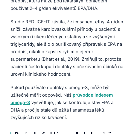
předpis, která může pod lékařským dohledem
používat 2–4 g/den ekvivalentů EPA/DHA.
Studie REDUCE-IT zjistila, že icosapent ethyl 4 g/den
snížil závažné kardiovaskulární příhody u pacientů s
vysokým rizikem léčených statiny a se zvýšenými
triglyceridy, ale šlo o purifikovaný přípravek s EPA na
předpis, nikoli o kapsli s rybím olejem z
supermarketu (Bhatt et al., 2019). Zmiňuji to, protože
pacienti často kupují doplňky s očekáváním účinků na
úrovni klinického hodnocení.
Pokud používáte doplňky s omega-3, může být
užitečné měřit odpověď. Náš
průvodce indexem
omega-3
vysvětluje, jak se kontroluje stav EPA a
DHA a proč je stále důležitá i anamnéza léků
zvyšujících riziko krvácení.
Norsk bokmål
Ślōnskŏ gŏdka