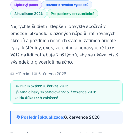
Lipidový panel
Rozbor krevních výsledků
Aktualizace 2026
Pro pacienty srozumitelné
Nejrychlejší dietní zlepšení obvykle spočívá v
omezení alkoholu, slazených nápojů, rafinovaných
škrobů a pozdních nočních svačin, zatímco přidáte
ryby, luštěniny, oves, zeleninu a nenasycené tuky.
Většina lidí potřebuje 2–6 týdnů, aby se ukázal čistší
výsledek triglyceridů nalačno.
📖 ~11 minut
📅
6. června 2026
📝 Publikováno:
6. června 2026
🩺 Medicínsky zkontrolováno:
6. července 2026
✅ Na důkazech založené
🔄 Poslední aktualizace:
6. července 2026