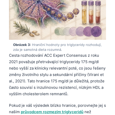
Obrázek 3:
Hraniční hodnoty pro triglyceridy rozhodují,
zda je samotná dieta rozumná.
Cesta rozhodování ACC Expert Consensus z roku
2021 považuje přetrvávající triglyceridy 175 mg/dl
nebo vyšší za klinicky relevantní poté, co jsou řešeny
změny životního stylu a sekundární příčiny (Virani et
al., 2021). Tato hranice 175 mg/dl je důležitá, protože
často souvisí s inzulinovou rezistencí, nízkým HDL a
vyšším cholesterolem remnantů.
Pokud je váš výsledek blízko hranice, porovnejte jej s
naším
průvodcem rozmezím triglyceridů
než