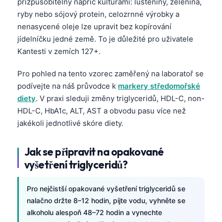
přizpůsobitelný napříč kulturami: luštěniny, zelenina,
日本語
ryby nebo sójový protein, celozrnné výrobky a
Eesti
nenasycené oleje lze upravit bez kopírování
Azərbaycan dili
jídelníčku jedné země. To je důležité pro uživatele
Kantesti v zemích 127+.
Bosanski
Svenska
Pro pohled na tento vzorec zaměřený na laboratoř se
podívejte na náš průvodce k
markery středomořské
Српски језик
diety
. V praxi sleduji změny triglyceridů, HDL-C, non-
Íslenska
HDL-C, HbA1c, ALT, AST a obvodu pasu více než
Հայերեն
jakékoli jednotlivé skóre diety.
Bahasa Indonesia
Jak se připravit na opakované
हिन्दी
vyšetření triglyceridů?
Nederlands
Dansk
Pro nejčistší opakované vyšetření triglyceridů se
nalačno držte 8–12 hodin, pijte vodu, vyhněte se
Български
alkoholu alespoň 48–72 hodin a vynechte
فارسی