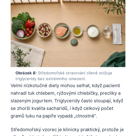
தமிழ்
తెలుగు
मराठी
اردو
বাংলা
Shqip
Magyar
Obrázek 8:
Středomořské stravování cíleně snižuje
triglyceridy bez extrémního omezení.
Slovenščina
Velmi nízkotučné diety mohou selhat, když pacienti
한국어
nahradí tuk chlebem, rýžovými chlebíčky, preclíky a
Polski
slazeným jogurtem. Triglyceridy často stoupají, když
se zhorší kvalita sacharidů, i když celkový počet
Lietuvių kalba
gramů tuku na papíře vypadá „ctnostně“.
Русский
ქართული
Středomořský vzorec je klinicky praktický, protože je