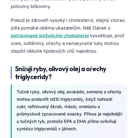
poloviny bílkoviny.
Pokud je zároveň vysoký i cholesterol, stejný vzorec
jídla pomáhá oběma ukazatelům. Náš článek o
potravinami snižujícími cholesterol
vysvětluje, proč
oves, luštěniny, ořechy a nenasycené tuky mohou
zlepšit několik lipidových cílů najednou.
Snižují ryby, olivový olej a ořechy
triglyceridy?
Tučné ryby, olivový olej, avokádo, semena a ořechy
mohou podpořit nižší triglyceridy, když nahradí
cukr, rafinovaný škrob, máslo, smetanu a
průmyslově zpracované snacky. Přínos je nejsilnější
u tučných ryb, protože EPA a DHA přímo ovlivňují
syntézu triglyceridů v játrech.