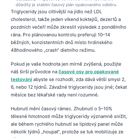
důležitý je stabilní časový plán opakovaného odběru.
Triglyceridy jsou citlivější na jídlo než LDL
cholesterol, takže jeden víkend koktejlů, dezertů a
pozdních večeří může zkreslit výsledek z pondělního
rána. Pro plánovanou kontrolu preferuji 10–14
běžných, konzistentních dnů místo hrdinského
48hodinového „crash“ dietního režimu.
Pokud je vaše hodnota jen mírně zvýšená, použijte
náš širší průvodce na
časové osy pro opakované
testování
abyste se rozhodli, zda dává větší smysl 2,
6, nebo 12 týdnů. Závažné triglyceridy jsou jiné; čekat
měsíce bez lékařské rady není rozumné.
Hubnutí mění časový rámec. Zhubnutí o 5–10%
tělesné hmotnosti může triglyceridy významně snížit,
ale během rychlého hubnutí se lipidový panel může
několik týdnů „houpat“, protože se tuk mobilizuje ze