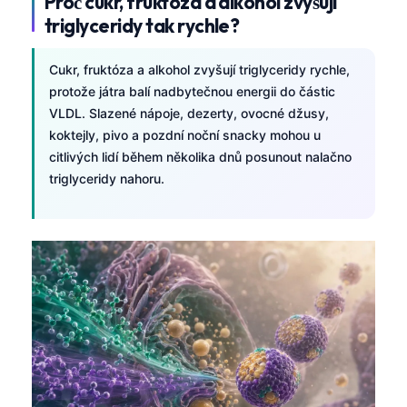
Proč cukr, fruktóza a alkohol zvyšují
Frysk
triglyceridy tak rychle?
Esperanto
Cukr, fruktóza a alkohol zvyšují triglyceridy rychle,
Беларуская мова
protože játra balí nadbytečnou energii do částic
Татар теле
VLDL. Slazené nápoje, dezerty, ovocné džusy,
koktejly, pivo a pozdní noční snacky mohou u
Кыргызча
citlivých lidí během několika dnů posunout nalačno
ئۇيغۇرچە
triglyceridy nahoru.
Cebuano
Basa Jawa
ພາສາລາວ
Монгол
Afrikaans
العربية المغربية
Occitan