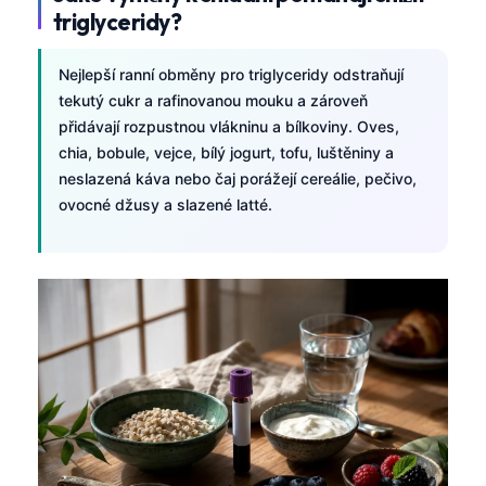
triglyceridy?
Nejlepší ranní obměny pro triglyceridy odstraňují
tekutý cukr a rafinovanou mouku a zároveň
přidávají rozpustnou vlákninu a bílkoviny. Oves,
chia, bobule, vejce, bílý jogurt, tofu, luštěniny a
neslazená káva nebo čaj porážejí cereálie, pečivo,
ovocné džusy a slazené latté.