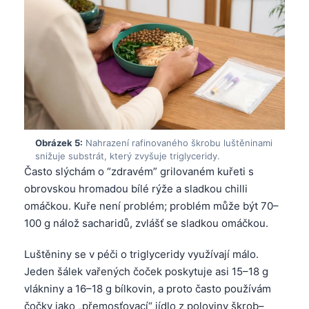
Obrázek 5:
Nahrazení rafinovaného škrobu luštěninami
snižuje substrát, který zvyšuje triglyceridy.
Často slýchám o “zdravém” grilovaném kuřeti s
obrovskou hromadou bílé rýže a sladkou chilli
omáčkou. Kuře není problém; problém může být 70–
100 g nálož sacharidů, zvlášť se sladkou omáčkou.
Luštěniny se v péči o triglyceridy využívají málo.
Jeden šálek vařených čoček poskytuje asi 15–18 g
vlákniny a 16–18 g bílkovin, a proto často používám
čočky jako „přemosťovací“ jídlo z poloviny škrob–