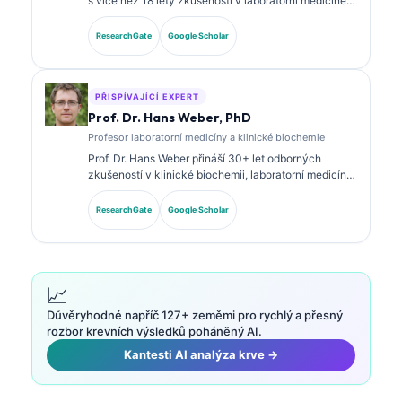
s více než 18 lety zkušeností v laboratorní medicíně a
diagnostické analýze. Má specializované certifikace
v klinické chemii a rozsáhle publikovala o
ResearchGate
Google Scholar
panelových biomarkerech a laboratorní analýze v
klinické praxi.
PŘISPÍVAJÍCÍ EXPERT
Prof. Dr. Hans Weber, PhD
Profesor laboratorní medicíny a klinické biochemie
Prof. Dr. Hans Weber přináší 30+ let odborných
zkušeností v klinické biochemii, laboratorní medicíně
a výzkumu biomarkerů. Bývalý prezident Německé
společnosti pro klinickou chemii, specializuje se na
ResearchGate
Google Scholar
analýzu diagnostických panelů, standardizaci
biomarkerů a laboratorní medicínu s podporou AI.
📈
Důvěryhodné napříč 127+ zeměmi pro rychlý a přesný
rozbor krevních výsledků poháněný AI.
Kantesti AI analýza krve →