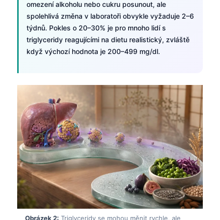
omezení alkoholu nebo cukru posunout, ale
spolehlivá změna v laboratoři obvykle vyžaduje 2–6
týdnů. Pokles o 20–30% je pro mnoho lidí s
triglyceridy reagujícími na dietu realistický, zvláště
když výchozí hodnota je 200–499 mg/dl.
Obrázek 2:
Triglyceridy se mohou měnit rychle, ale