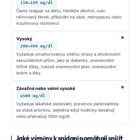
150–199 mg/dl
Často reaguje na dietu; hledejte alkohol, cukr,
rafinovaný škrob, přibývání na váze, menopauzu nebo
inzulinovou rezistenci.
Vysoký
200–499 mg/dl
Vyžaduje strukturovanou změnu stravy a zhodnocení
sekundárních příčin, jako je diabetes, onemocnění
štítné žlázy, tukové onemocnění jater, onemocnění
ledvin a léky.
Závažné nebo velmi vysoké
≥500 mg/dl
Vyžaduje lékařské sledování; prevence pankreatitidy
se stává prioritou, zejména když hodnoty dosahují
nebo překračují 1000 mg/dl.
Jaké výměny k snídani pomáhají snížit