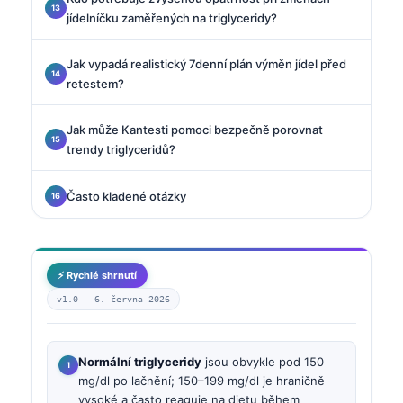
jídelníčku zaměřených na triglyceridy?
Jak vypadá realistický 7denní plán výměn jídel před
retestem?
Jak může Kantesti pomoci bezpečně porovnat
trendy triglyceridů?
Často kladené otázky
⚡ Rychlé shrnutí
v1.0 —
6. června 2026
Normální triglyceridy
jsou obvykle pod 150
mg/dl po lačnění; 150–199 mg/dl je hraničně
vysoké a často reaguje na dietu během