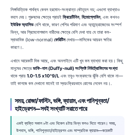
লিঙ্গভিত্তিক পার্থক্য কেবল হরমোন-সংক্রান্ত কৌতূহল নয়; এগুলো ব্যাখ্যাও
বদলে দেয়। পুরুষদের ক্ষেত্রে প্রায়ই
ক্রিয়েটিনিন
,
হিমোগ্লোবিন
, এবং কখনও
ইউরিক অ্যাসিড
বেশি থাকে, কারণ পেশির পরিমাণ এবং অ্যান্ড্রোজেনের সংস্পর্শ
ভিন্ন, আর প্রিমেনোপজাল নারীদের ক্ষেত্রে বেশি দেখা যায় যে তারা কম-
স্বাভাবিক (low-normal)
ফেরিটিন
দেখায়—মাসিকের আয়রন ক্ষতির
কারণে।.
এখানে আরেকটি দিক আছে, এবং অনলাইনে এটি খুব কম ব্যাখ্যা করা হয়। কিছু
মানুষের ক্ষেত্রে
ডাফি-নাল (Duffy-null) সংশ্লিষ্ট নিউট্রোফিলের সংখ্যা
থাকে প্রায়
1.0-1.5 x10^9/L
এবং তবুও সংক্রমণের ঝুঁকি বেশি থাকে না—
তাই কাগজে কম দেখানো মানেই তা স্বয়ংক্রিয়ভাবে রোগের লেবেল নয়।.
সময়, রোজা/ফাস্টিং, ভঙ্গি, ব্যায়াম, এবং পানিশূন্যতা/
হাইড্রেশন—সবই সংখ্যাটি সরাতে পারে
একই ব্যক্তি সকাল ৮টা এবং বিকেল ৪টায় ভিন্ন ফলও দিতে পারেন। সময়,
উপবাস, ভঙ্গি, পানিশূন্যতা/হাইড্রেশন এবং সাম্প্রতিক ব্যায়াম—কয়েকটি