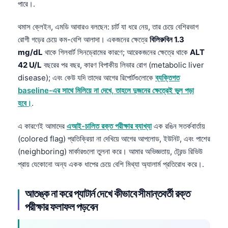
পারে।.
থমাস ক্লেইন, এমডি আবারও বলছেন: চার্ট যা ধরে নেয়, তার চেয়ে বেশিরভাগ
রোগী গড়ের চেয়ে কম-বেশি আলাদা। একজনের ক্ষেত্রে
বিলিরুবিন 1.3
mg/dL
থাকে গিলবার্ট সিনড্রোমের কারণে; আরেকজনের ক্ষেত্রে থাকে
ALT
42 U/L
বছরের পর বছর, কারণ বিপাকীয় লিভার রোগ (metabolic liver
disease); এবং কেউ যদি তাদের আগের রিপোর্টগুলোকে
ব্যক্তিগত
baseline-এর সাথে মিলিয়ে না দেখে, তাহলে দুজনের ক্ষেত্রেই ভুল পড়া
হবে।
.
এ কারণেই আমাদের
এআই-চালিত রক্ত পরীক্ষার ব্যাখ্যা
এক রঙিন সতর্কবার্তায়
(colored flag) প্রতিক্রিয়া না দেখিয়ে আগের আপলোড, ইউনিট, এবং পাশের
(neighboring) মার্কারগুলো তুলনা করে। আমার অভিজ্ঞতায়, ট্রেন্ড রিভিউ
প্রায় যেকোনো অন্য একক ধাপের চেয়ে বেশি মিথ্যা অ্যালার্ম প্রতিরোধ করে।.
আতঙ্ক না করে প্যাটার্ন দেখে কীভাবে সীমান্তবর্তী রক্ত
পরীক্ষার ফলাফল পড়বেন