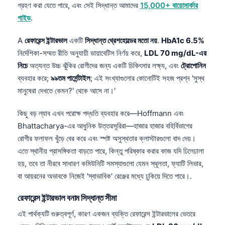
গ্রহণ করা যেতে পারে, এবং সেই সিদ্ধান্ত আমাদের
15,000+ বায়োমার্কার
গাইড
.
A
রেফারেন্স ইন্টারভাল
একটি
সিদ্ধান্ত থ্রেশহোল্ডের মতো নয়
.
HbA1c 6.5%
নির্দেশিকা-সম্মত রীতি অনুযায়ী ডায়াবেটিস নির্ণয় করে,
LDL 70 mg/dL-এর
নিচে
অত্যন্ত উচ্চ ঝুঁকির রোগীদের জন্য একটি চিকিৎসার লক্ষ্য, এবং
ট্রোপোনিন
ব্যবহার করে;
৯৯তম পার্সেন্টাইল
; এই সংখ্যাগুলোর কোনোটিই সহজ প্রশ্ন 'সুস্থ
মানুষেরা দেখতে কেমন?' থেকে আসে না।'
কিছু বড় ল্যাব এখন পরোক্ষ পদ্ধতি ব্যবহার করে—Hoffmann এবং
Bhattacharya-এর আধুনিক উত্তরসূরিরা—হাজার হাজার বহির্বিভাগের
রোগীর ফলাফল খুঁড়ে বের করে এবং স্পষ্ট অসুস্থতার ক্লাস্টারগুলো বাদ দেয়।
এতে স্থানীয় প্রাসঙ্গিকতা বাড়তে পারে, কিন্তু পরিষ্কার করার কাজ যদি ঢিলেঢালা
হয়, তবে তা নীরবে সাধারণ কমিউনিটি সমস্যাগুলো যেমন স্থূলতা, ফ্যাটি লিভার,
বা আয়রনের অভাবকে নিজেই 'স্বাভাবিক' রেঞ্জের মধ্যে ঢুকিয়ে দিতে পারে।.
রেফারেন্স ইন্টারভাল বনাম সিদ্ধান্ত সীমা
এই পার্থক্যটি গুরুত্বপূর্ণ, কারণ একজন ব্যক্তি রেফারেন্স ইন্টারভালের ভেতরে