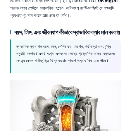
থেকেও চিকিৎসার যোগ্য হতে পারেন। হার্ট অ্যাটাকের পর
LDL 96 mg/dL
অনেক ল্যাব পোর্টালে 'স্বাভাবিক' হলেও, অধিকাংশ কার্ডিওলজিস্ট যে লক্ষ্যটি
গ্রহণযোগ্য মনে করেন তার চেয়ে তা বেশি।.
বয়স, লিঙ্গ, এবং জীবনধাপ কীভাবে স্বাভাবিক ল্যাব মান বদলায়
স্বাভাবিক ল্যাব মান বয়স, লিঙ্গ, পেশির ভর, হরমোন, গর্ভাবস্থা এবং বৃদ্ধি
অনুযায়ী বদলায়। একই সংখ্যা একজনের ক্ষেত্রে প্রত্যাশিত হলেও অন্যজনের
ক্ষেত্রে কেবল শারীরবৃত্তি ভিন্ন হওয়ার কারণে অস্বাভাবিক হতে পারে।.