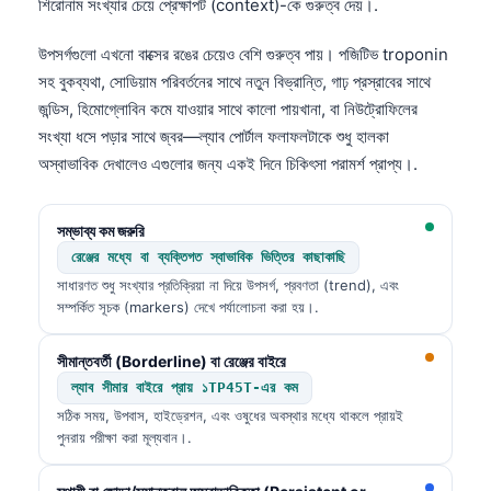
শিরোনাম সংখ্যার চেয়ে প্রেক্ষাপট (context)-কে গুরুত্ব দেয়।.
தமிழ்
উপসর্গগুলো এখনো বাক্সের রঙের চেয়েও বেশি গুরুত্ব পায়। পজিটিভ troponin
తెలుగు
সহ বুকব্যথা, সোডিয়াম পরিবর্তনের সাথে নতুন বিভ্রান্তি, গাঢ় প্রস্রাবের সাথে
मराठी
জন্ডিস, হিমোগ্লোবিন কমে যাওয়ার সাথে কালো পায়খানা, বা নিউট্রোফিলের
সংখ্যা ধসে পড়ার সাথে জ্বর—ল্যাব পোর্টাল ফলাফলটাকে শুধু হালকা
اردو
অস্বাভাবিক দেখালেও এগুলোর জন্য একই দিনে চিকিৎসা পরামর্শ প্রাপ্য।.
Shqip
Magyar
সম্ভাব্য কম জরুরি
Slovenščina
রেঞ্জের মধ্যে বা ব্যক্তিগত স্বাভাবিক ভিত্তির কাছাকাছি
한국어
সাধারণত শুধু সংখ্যার প্রতিক্রিয়া না দিয়ে উপসর্গ, প্রবণতা (trend), এবং
সম্পর্কিত সূচক (markers) দেখে পর্যালোচনা করা হয়।.
Polski
Lietuvių kalba
সীমান্তবর্তী (Borderline) বা রেঞ্জের বাইরে
ল্যাব সীমার বাইরে প্রায় ১TP45T-এর কম
Русский
সঠিক সময়, উপবাস, হাইড্রেশন, এবং ওষুধের অবস্থার মধ্যে থাকলে প্রায়ই
ქართული
পুনরায় পরীক্ষা করা মূল্যবান।.
Čeština