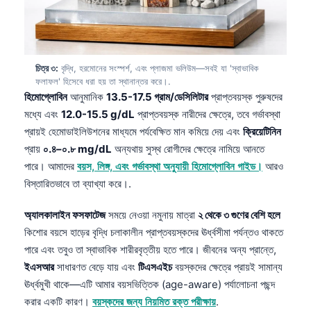
চিত্র ৩:
বৃদ্ধি, হরমোনের সংস্পর্শ, এবং প্লাজমা ভলিউম—সবই যা 'স্বাভাবিক
ফলাফল' হিসেবে ধরা হয় তা স্থানান্তর করে।.
হিমোগ্লোবিন
আনুমানিক
13.5-17.5 গ্রাম/ডেসিলিটার
প্রাপ্তবয়স্ক পুরুষদের
মধ্যে এবং
12.0-15.5 g/dL
প্রাপ্তবয়স্ক নারীদের ক্ষেত্রে, তবে গর্ভাবস্থা
প্রায়ই হেমোডাইলিউশনের মাধ্যমে পর্যবেক্ষিত মান কমিয়ে দেয় এবং
ক্রিয়েটিনিন
প্রায়
০.৪–০.৮ mg/dL
অন্যথায় সুস্থ রোগীদের ক্ষেত্রে নামিয়ে আনতে
পারে। আমাদের
বয়স, লিঙ্গ, এবং গর্ভাবস্থা অনুযায়ী হিমোগ্লোবিন গাইড।
আরও
বিস্তারিতভাবে তা ব্যাখ্যা করে।.
অ্যালকালাইন ফসফাটেজ
সময়ে নেওয়া নমুনায় মাত্রা
২ থেকে ৩ গুণের বেশি হলে
কিশোর বয়সে হাড়ের বৃদ্ধি চলাকালীন প্রাপ্তবয়স্কদের ঊর্ধ্বসীমা পর্যন্তও থাকতে
পারে এবং তবুও তা স্বাভাবিক শারীরবৃত্তীয় হতে পারে। জীবনের অন্য প্রান্তে,
ইএসআর
সাধারণত বেড়ে যায় এবং
টিএসএইচ
বয়স্কদের ক্ষেত্রে প্রায়ই সামান্য
ঊর্ধ্বমুখী থাকে—এটি আমার বয়সভিত্তিক (age-aware) পর্যালোচনা পছন্দ
করার একটি কারণ।
বয়স্কদের জন্য নিয়মিত রক্ত পরীক্ষায়
.