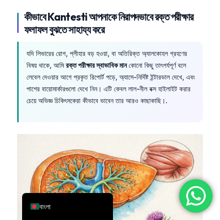
简体中文
কীভাবে Kantesti আপনাকে নিরাপদভাবে রক্ত পরীক্ষার
ফলাফল বুঝতে সাহায্য করে
Română
Türkçe
যদি লিভারের রোগ, প্লীহার বড় হওয়া, বা অতিরিক্ত অ্যালকোহল গ্রহণের
Ελληνικά
বিষয় থাকে, আমি
রক্ত পরীক্ষার স্বাভাবিক মান
কোনো কিছু তাৎপর্যপূর্ণ বলে
Português
লেবেল দেওয়ার আগে প্রকৃত রিপোর্ট পড়ে, অ্যাসে-নির্দিষ্ট ইন্টারভাল দেখে, এবং
পাশের বায়োমার্কারগুলো দেখে নিন। এটি কেবল লাল-নীল বক্স হাইলাইট করার
Español
চেয়ে অভিজ্ঞ চিকিৎসকেরা কীভাবে ভাবেন তার আরও কাছাকাছি।.
Italiano
עִבְרִית
Français
العربية
Deutsch
English
বাংলা