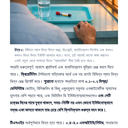
চিত্র ৫:
বিভিন্ন ল্যাব ভিন্ন ভিন্ন যন্ত্র, রিএজেন্ট, ক্যালিব্রেশন সিস্টেম এবং কখনও
কখনও ভিন্ন ভিন্ন ইউনিট ব্যবহার করে। ফলে, দুই ল্যাবই ভালো কাজ করলেও
একই নমুনা থেকে সামান্য ভিন্ন “স্বাভাবিক” সীমা তৈরি হতে পারে।.
পদ্ধতি গুরুত্বপূর্ণ: অ্যাসে প্ল্যাটফর্ম এবং ক্যালিব্রেশন মুদ্রিত রেঞ্জ বদলে দিতে
পারে।.
ক্রিয়েটিনিন
টেস্টগুলো সত্যিকার অর্থে এক নয় বলেই বিভিন্ন ল্যাব ভিন্ন
ভিন্ন রেঞ্জ রিপোর্ট করে।
পুরোনো
জ্যাফে পদ্ধতিতে মাপা
০.১-০.২ মিগ্রা/
ডেসিলিটার
কেটোন, বিলিরুবিন বা কিছু ওষুধযুক্ত নমুনায় এনজাইমেটিক অ্যাসের
তুলনায় বেশি পড়তে পারে, এবং ভিটামিন ডি ইমিউনোঅ্যাসেগুলোও
এবং সেটি
চক্রের দিনের সাথে যুক্ত থাকলে, সময়-নির্দিষ্ট নয় এমন কোনো ইমিউনোঅ্যাসে
নম্বর একা ভাসতে থাকলে তার চেয়ে বেশি ক্লিনিক্যাল গুরুত্ব বহন করে।
.
টিএসএইচ
অর্থপূর্ণভাবে ভিন্ন হতে পারে।
০.৪-৪.০ এমআইইউ/লিটার
, সাধারণত