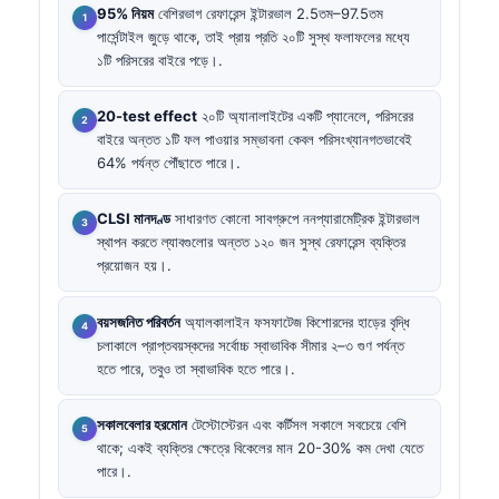
95% নিয়ম
বেশিরভাগ রেফারেন্স ইন্টারভাল 2.5তম–97.5তম
পার্সেন্টাইল জুড়ে থাকে, তাই প্রায় প্রতি ২০টি সুস্থ ফলাফলের মধ্যে
১টি পরিসরের বাইরে পড়ে।.
20-test effect
২০টি অ্যানালাইটের একটি প্যানেলে, পরিসরের
বাইরে অন্তত ১টি ফল পাওয়ার সম্ভাবনা কেবল পরিসংখ্যানগতভাবেই
64% পর্যন্ত পৌঁছাতে পারে।.
CLSI মানদণ্ড
সাধারণত কোনো সাবগ্রুপে ননপ্যারামেট্রিক ইন্টারভাল
স্থাপন করতে ল্যাবগুলোর অন্তত ১২০ জন সুস্থ রেফারেন্স ব্যক্তির
প্রয়োজন হয়।.
বয়সজনিত পরিবর্তন
অ্যালকালাইন ফসফাটেজ কিশোরদের হাড়ের বৃদ্ধি
চলাকালে প্রাপ্তবয়স্কদের সর্বোচ্চ স্বাভাবিক সীমার ২–৩ গুণ পর্যন্ত
হতে পারে, তবুও তা স্বাভাবিক হতে পারে।.
সকালবেলার হরমোন
টেস্টোস্টেরন এবং কর্টিসল সকালে সবচেয়ে বেশি
থাকে; একই ব্যক্তির ক্ষেত্রে বিকেলের মান 20-30% কম দেখা যেতে
পারে।.