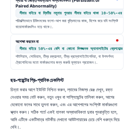
স্থায়ী বা জোড়া/সমান্তরাল অস্বাভাবিকতা (Persistent or
日本語
Paired Abnormality)
Eesti
সীমার বাইরে বা দ্বিতীয় নমুনায় পুনরায় সীমার বাইরে থাকা 10-50%-এর বেশি
পরিকল্পিতভাবে চিকিৎসকের ফলো-আপ করা বুদ্ধিমানের কাজ, বিশেষ করে যদি সংশ্লিষ্ট
Azərbaycan dili
বায়োমার্কারগুলিও নড়ে থাকে।.
Bosanski
অপেক্ষা করবেন না
Svenska
সীমার বাইরে 50%-এর বেশি বা কোনো বিপজ্জনক অ্যানালাইটের থ্রেশহোল্ড অতিক্
Српски језик
পটাশিয়াম, সোডিয়াম, তীব্র রক্তাল্পতা, তীব্র থ্রম্বোসাইটোপেনিয়া, বা উপসর্গসহ
Íslenska
ট্রোপোনিনের মতো মার্কারগুলোর জন্য জরুরি মূল্যায়ন প্রয়োজন।.
Հայերեն
ছয়-পয়েন্টের প্রি-প্যানিক চেকলিস্ট
Bahasa Indonesia
চিন্তা করার আগে ইউনিট নিশ্চিত করুন, ল্যাবের নিজস্ব রেঞ্জ দেখুন, রক্ত
हिन्दी
নেওয়ার সময় নোট করুন, নতুন ওষুধ বা সাপ্লিমেন্টের তালিকা করুন, আগের
Nederlands
যেকোনো ফলের সাথে তুলনা করুন, এবং এর আশেপাশের সংশ্লিষ্ট মার্কারগুলো
Dansk
স্ক্যান করুন। সঠিক শর্তে একই হালকা অস্বাভাবিকতা দুবার পুনরাবৃত্তি হলে,
আমি এটিকে একটিমাত্র নাটকীয় দেখানো আউটলায়ারের চেয়ে বেশি গুরুত্ব দিয়ে
Български
দেখি।.
فارسی