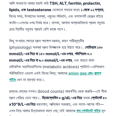
আমি সাধারণত আবার যাচাই করি
TSH, ALT, ferritin, prolactin,
Català
lipids, এবং testosterone
যেকোনো সময়ের মধ্যে
১ থেকে ১২ সপ্তাহ
,
O‘zbekcha
দিনের সময়, উপবাসের অবস্থা, ওষুধের পরিবর্তন, এবং ফলাফলটি রেঞ্জের বাইরে
Українська
কতটা—এসবের ওপর নির্ভর করে। হালকা, আলাদা অস্বাভাবিকতা প্রথম নমুনার
চেয়ে দ্বিতীয় নমুনায় প্রায়ই বেশি কাজে লাগে।.
አማርኛ
Kiswahili
কিছু সংখ্যার ক্ষেত্রে দ্রুত পদক্ষেপ দরকার, কারণ শারীরবৃত্তীয়
ភាសាខ្មែរ
(physiology) অবস্থা দ্রুত বিপজ্জনক হয়ে উঠতে পারে।.
সোডিয়াম ১৩০
mmol/L-এর নিচে বা ১৫০ mmol/L-এর ওপরে
,
পটাশিয়াম ৩.০
ဗမာစာ
mmol/L-এর নিচে বা ৬.০ mmol/L-এর ওপরে
, এবং বাড়তে থাকা
ไทย
মেটাবলিক অ্যাসিডোসিসের (metabolic acidosis) প্যাটার্ন—বেশিরভাগ
Tagalog
পরিস্থিতিতে এগুলো একই দিনের বিষয়; আমাদের
anion gap রেড-ফ্ল্যাগ
গাইড
কেন তা ব্যাখ্যা করে।.
Tiếng Việt
Bahasa Melayu
রক্তের কোষের গণনাও (blood counts) আকর্ষণীয় থেকে জরুরি—এই সীমা
দ্রুত পেরিয়ে যেতে পারে।.
হিমোগ্লোবিন ৮ g/dL-এর নিচে
অথবা
প্লেটলেট ৫০
മലയാളം
x10^9/L-এর নিচে
রক্তপাত, অক্সিজেন সরবরাহ, এবং ফলো-আপের গতি—
ಕನ್ನಡ
এসব নিয়ে আমার চিন্তাভাবনা বদলে দেয়; তাই আমাদের
কম প্লেটলেট গাইড
মূল
ગુજરાતી