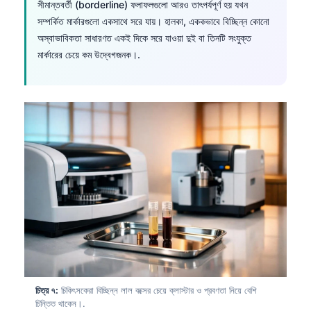
সীমান্তবর্তী (borderline) ফলাফলগুলো আরও তাৎপর্যপূর্ণ হয় যখন
সম্পর্কিত মার্কারগুলো একসাথে সরে যায়। হালকা, এককভাবে বিচ্ছিন্ন কোনো
অস্বাভাবিকতা সাধারণত একই দিকে সরে যাওয়া দুই বা তিনটি সংযুক্ত
মার্কারের চেয়ে কম উদ্বেগজনক।.
চিত্র ৭:
চিকিৎসকেরা বিচ্ছিন্ন লাল বক্সের চেয়ে ক্লাস্টার ও প্রবণতা নিয়ে বেশি
চিন্তিত থাকেন।.