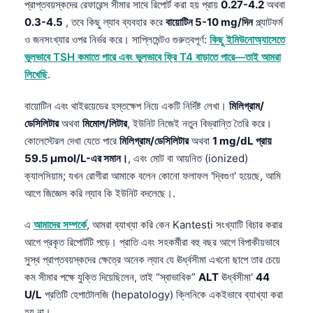
প্রাপ্তবয়স্কদের রেফারেন্স সীমার সাথে রিপোর্ট করা হয় প্রায়
0.27-4.2
অথবা
0.3-4.5
, তবে কিছু ল্যাব ব্যবহার করে
বায়োটিন 5-10 mg/দিন
প্ল্যাটফর্ম
ও জনসংখ্যার ওপর নির্ভর করে। সাপ্লিমেন্টও গুরুত্বপূর্ণ:
কিছু ইমিউনোঅ্যাসেতে
ভুলভাবে TSH কমাতে পারে এবং ভুলভাবে ফ্রি T4 বাড়াতে পারে—তাই আমরা
লিখেছি
.
বায়োটিন এবং থাইরয়েডের হস্তক্ষেপ নিয়ে একটি নির্দিষ্ট লেখা।
মিলিগ্রাম/
ডেসিলিটার
অথবা
মিমোল/লিটার
, ইউনিট নিজেই নতুন বিভ্রান্তি তৈরি করে।
কোলেস্টেরল দেখা যেতে পারে
মিলিগ্রাম/ডেসিলিটার
অথবা
1 mg/dL প্রায়
59.5 µmol/L-এর সমান।
, এবং মোট বা আয়নিত (ionized)
ক্যালসিয়াম; যখন রোগীরা আমাকে বলেন কোনো ফলাফল 'দ্বিগুণ' হয়েছে, আমি
আগে জিজ্ঞেস করি ল্যাব কি ইউনিট বদলেছে।.
এ
আমাদের সম্পর্কে
, আমরা ব্যাখ্যা করি কেন Kantesti সংখ্যাটি বিচার করার
আগে প্রকৃত রিপোর্টটি পড়ে। প্রাতি এবং সহকর্মীরা বহু বছর আগে বিপাকীয়ভাবে
সুস্থ প্রাপ্তবয়স্কদের ক্ষেত্রে অনেক ল্যাব যে ঊর্ধ্বসীমা এখনো ছাপে তার চেয়ে
কম সীমার পক্ষে যুক্তি দিয়েছিলেন, তাই “স্বাভাবিক”
ALT
ঊর্ধ্বসীমা'
44
U/L
প্রতিটি হেপাটোলজি (hepatology) ক্লিনিকে একইভাবে ব্যাখ্যা করা
হয় না।.