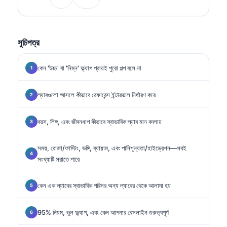
মেডিসিনে বিশেষজ্ঞ।.
সুচিপত্র
কেন 'উচ্চ' বা 'নিম্ন' ফ্ল্যাগ প্রায়ই পুরো গল্প বলে না
ল্যাবগুলো আসলে কীভাবে রেফারেন্স ইন্টারভাল নির্ধারণ করে
বয়স, লিঙ্গ, এবং জীবনধাপ কীভাবে স্বাভাবিক ল্যাব মান বদলায়
সময়, রোজা/ফাস্টিং, ভঙ্গি, ব্যায়াম, এবং পানিশূন্যতা/হাইড্রেশন—সবই
সংখ্যাটি সরাতে পারে
কেন এক ল্যাবের স্বাভাবিক পরিসর অন্য ল্যাবের থেকে আলাদা হয়
95% নিয়ম, ভুল ফ্ল্যাগ, এবং কেন আপনার বেসলাইন গুরুত্বপূর্ণ