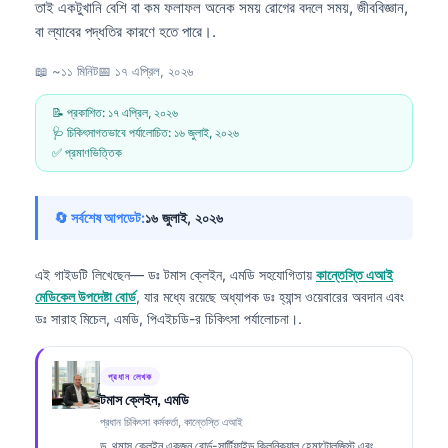
তাই একটুখানি বেশি বা কম ফলাফল অনেক সময় রোগের বদলে সময়, জীববিজ্ঞান,
বা ল্যাবের পদ্ধতির কারণে হতে পারে।.
📖 ~১১ মিনিট
📅
১৭ এপ্রিল, ২০২৬
📝 প্রকাশিত:
১৭ এপ্রিল, ২০২৬
🩺 চিকিৎসাগতভাবে পর্যালোচিত:
১৬ জুলাই, ২০২৬
✅ প্রমাণভিত্তিক
🔄 সর্বশেষ আপডেট:
১৬ জুলাই, ২০২৬
এই গাইডটি লিখেছেন—
ডঃ টমাস ক্লেইন, এমডি
সহযোগিতায়
কান্তেস্তি এআই
মেডিকেল উপদেষ্টা বোর্ড
, যার মধ্যে রয়েছে অধ্যাপক ডঃ হ্যান্স ওয়েবারের অবদান এবং
ডঃ সারাহ মিচেল, এমডি, পিএইচডি-র চিকিৎসা পর্যালোচনা।.
প্রধান লেখক
টমাস ক্লেইন, এমডি
প্রধান চিকিৎসা কর্মকর্তা, কান্তেস্তি এআই
ড. থমাস ক্লেইন একজন বোর্ড-সার্টিফাইড ক্লিনিক্যাল হেমাটোলজিস্ট এবং