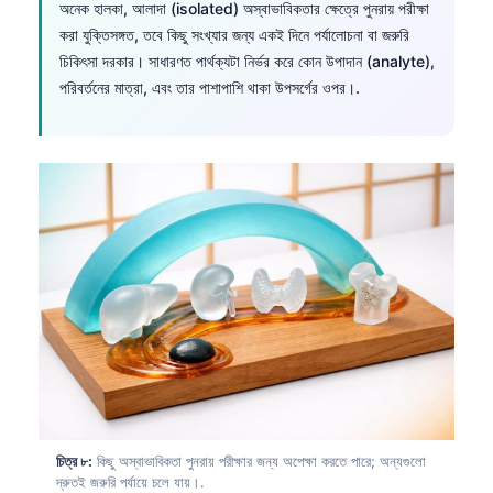
Gàidhlig
অনেক হালকা, আলাদা (isolated) অস্বাভাবিকতার ক্ষেত্রে পুনরায় পরীক্ষা
করা যুক্তিসঙ্গত, তবে কিছু সংখ্যার জন্য একই দিনে পর্যালোচনা বা জরুরি
Euskara
চিকিৎসা দরকার। সাধারণত পার্থক্যটা নির্ভর করে কোন উপাদান (analyte),
Македонски јазик
পরিবর্তনের মাত্রা, এবং তার পাশাপাশি থাকা উপসর্গের ওপর।.
Latviešu valoda
Galego
অসমীয়া
සිංහල
سنڌي
پښتو
Slovenčina
Hrvatski
Suomi
চিত্র ৮:
কিছু অস্বাভাবিকতা পুনরায় পরীক্ষার জন্য অপেক্ষা করতে পারে; অন্যগুলো
Қазақ тілі
দ্রুতই জরুরি পর্যায়ে চলে যায়।.