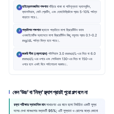
হাইড্রেশনজনিত পক্ষপাত
দাঁড়িয়ে থাকা বা পানিশূন্যতা অ্যালবুমিন,
ক্যালসিয়াম, মোট প্রোটিন, এবং হেমাটোক্রিটকে প্রায় 5-10% পর্যন্ত
বাড়াতে পারে।.
পদ্ধতিগত পক্ষপাত
জ্যাফে পদ্ধতিতে মাপা ক্রিয়েটিনিন বনাম
এনজাইমেটিক অ্যাসেতে মাপা ক্রিয়েটিনিন কিছু নমুনায় প্রায় 0.1–0.2
mg/dL পর্যন্ত ভিন্ন হতে পারে।.
জরুরি সীমা (থ্রেশহোল্ড)
পটাশিয়াম 3.0 mmol/L-এর নিচে বা 6.0
mmol/L-এর ওপরে এবং সোডিয়াম 130-এর নিচে বা 150-এর
ওপরে হলে একই দিনে পর্যালোচনা দরকার।.
কেন 'উচ্চ' বা 'নিম্ন' ফ্ল্যাগ প্রায়ই পুরো গল্প বলে না
রক্ত পরীক্ষার স্বাভাবিক মান
সাধারণত এর মানে হলো নির্বাচিত একটি সুস্থ
দলের দেখা মানগুলোর মধ্যবর্তী 95%; এটি সুস্থতা ও রোগের মধ্যে কোনো