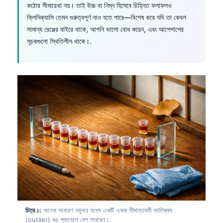
কঠোর সীমারেখা নয়। তাই উচ্চ বা নিম্ন হিসেবে চিহ্নিত ফলাফলও
ক্লিনিক্যালি তেমন গুরুত্বপূর্ণ নাও হতে পারে—বিশেষ করে যদি তা কেবল
সামান্য রেঞ্জের বাইরে থাকে, আপনি ভালো বোধ করেন, এবং আশেপাশের
সূচকগুলো স্থিতিশীল থাকে।.
চিত্র ১:
অনেক সাধারণ নমুনার মধ্যে একটি একক সীমান্তবর্তী ব্যতিক্রম
(outlier) বড় প্যানেলে বেশ সাধারণ।.