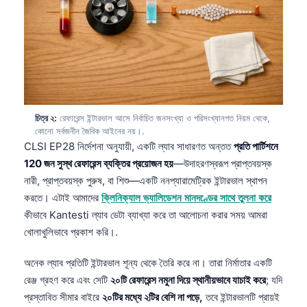
চিত্র ২:
রেফারেন্স ইন্টারভাল আসে নির্বাচিত জনসংখ্যা ও পরিসংখ্যানগত নিয়ম থেকে,
কোনো সর্বজনীন জৈবিক আইনের নয়।.
CLSI EP28 নির্দেশনা অনুযায়ী, একটি ল্যাব সাধারণত অন্তত
প্রতি পার্টিশনে
120 জন সুস্থ রেফারেন্স ব্যক্তির প্রয়োজন হয়
—উদাহরণস্বরূপ প্রাপ্তবয়স্ক
নারী, প্রাপ্তবয়স্ক পুরুষ, বা শিশু—একটি ননপ্যারামেট্রিক ইন্টারভাল স্থাপন
করতে। এটাই আমাদের
ক্লিনিক্যাল ভ্যালিডেশন মানদণ্ডের সাথে তুলনা করে
কীভাবে Kantesti ল্যাব ডেটা ব্যাখ্যা করে তা আলোচনা করার সময় আমরা
খোলাখুলিভাবে প্রকাশ করি।.
অনেক ল্যাব প্রতিটি ইন্টারভাল শূন্য থেকে তৈরি করে না। তারা নির্মাতার একটি
রেঞ্জ গ্রহণ করে এবং সেটি
২০টি রেফারেন্স নমুনা দিয়ে স্থানীয়ভাবে যাচাই করে
; যদি
প্রস্তাবিত সীমার বাইরে
২০টির মধ্যে ২টির বেশি না পড়ে,
তবে ইন্টারভালটি প্রায়ই