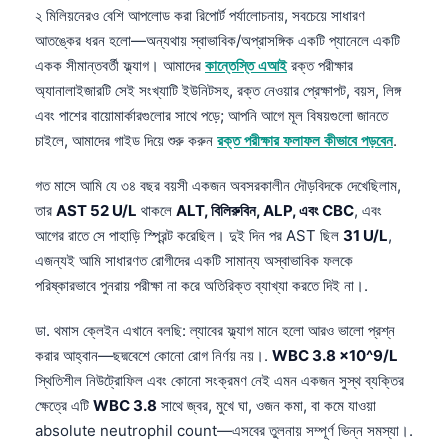
২ মিলিয়নেরও বেশি আপলোড করা রিপোর্ট পর্যালোচনায়, সবচেয়ে সাধারণ
আতঙ্কের ধরন হলো—অন্যথায় স্বাভাবিক/অপ্রাসঙ্গিক একটি প্যানেলে একটি
একক সীমান্তবর্তী ফ্ল্যাগ। আমাদের
কান্তেস্তি এআই
রক্ত পরীক্ষার
অ্যানালাইজারটি সেই সংখ্যাটি ইউনিটসহ, রক্ত নেওয়ার প্রেক্ষাপট, বয়স, লিঙ্গ
এবং পাশের বায়োমার্কারগুলোর সাথে পড়ে; আপনি আগে মূল বিষয়গুলো জানতে
চাইলে, আমাদের গাইড দিয়ে শুরু করুন
রক্ত পরীক্ষার ফলাফল কীভাবে পড়বেন
.
গত মাসে আমি যে ৩৪ বছর বয়সী একজন অবসরকালীন দৌড়বিদকে দেখেছিলাম,
তার
AST 52 U/L
থাকলে
ALT, বিলিরুবিন, ALP, এবং CBC
, এবং
আগের রাতে সে পাহাড়ি স্প্রিন্ট করেছিল। দুই দিন পর AST ছিল
31 U/L
,
এজন্যই আমি সাধারণত রোগীদের একটি সামান্য অস্বাভাবিক ফলকে
পরিষ্কারভাবে পুনরায় পরীক্ষা না করে অতিরিক্ত ব্যাখ্যা করতে দিই না।.
ডা. থমাস ক্লেইন এখানে বলছি: ল্যাবের ফ্ল্যাগ মানে হলো আরও ভালো প্রশ্ন
করার আহ্বান—ছদ্মবেশে কোনো রোগ নির্ণয় নয়।.
WBC 3.8 x10^9/L
স্থিতিশীল নিউট্রোফিল এবং কোনো সংক্রমণ নেই এমন একজন সুস্থ ব্যক্তির
ক্ষেত্রে এটি
WBC 3.8
সাথে জ্বর, মুখে ঘা, ওজন কমা, বা কমে যাওয়া
absolute neutrophil count—এসবের তুলনায় সম্পূর্ণ ভিন্ন সমস্যা।.