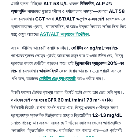
একটি হালকা বিচ্ছিন্ন
ALT 58 U/L
থাকলে
বিলিরুবিন, ALP এবং
অ্যালবুমিন
সাধারণত পুনরায় পরীক্ষা ও পর্যালোচনার সমস্যা—যেখানে
ALT 58
এবং ক্রমবর্ধমান
GGT
অথবা
AST/ALT অনুপাত ২-এর বেশি
কথোপকথনকে
অ্যালকোহলের প্রভাব, কোলেস্টেসিস, বা আরও উন্নত লিভারের ক্ষতির দিকে নিয়ে
যায়; দেখুন আমাদের
AST/ALT অনুপাতের নির্দেশিকা
.
আয়রন স্টাডিজ আরেকটি ক্লাসিক ফাঁদ।.
ফেরিটিন ৩০ ng/mL-এর নিচে
প্রাপ্তবয়স্কদের ক্ষেত্রে প্রায়ই আয়রনের মজুদ কমে যাওয়ার ইঙ্গিত দেয়, কিন্তু
প্রদাহের কারণে ফেরিটিন বাড়তেও পারে; তাই
ট্রান্সফেরিন স্যাচুরেশন 20%-এর
নিচে
বা ক্রমবর্ধমান
আরডিডব্লিউ
কেবল সিরাম আয়রনের চেয়ে প্রায়ই আমাকে
বেশি বলে; আমাদের
ফেরিটিন রেঞ্জ ব্যাখ্যাকারী
আরও গভীরে যায়।.
কিডনি ফাংশন টেস্টের ব্যাখ্যা অনেক রিপোর্ট যতটা দেখায় তার চেয়ে বেশি সূক্ষ্ম।.
৩ মাসের বেশি সময় ধরে eGFR 60 mL/min/1.73 m²-এর নিচে
দীর্ঘস্থায়ী কিডনি রোগকে সমর্থন করতে পারে, কিন্তু একজন পেশীবহুল তরুণ
প্রাপ্তবয়স্ক স্বাভাবিক ফিল্ট্রেশনের মধ্যেও ক্রিয়েটিনিন
1.2-1.3 mg/dL
চালাতে পারেন; আর একজন বয়স্ক ছোট গঠনের ব্যক্তির ক্ষেত্রে আপাতদৃষ্টিতে
Norsk bokmål
'স্বাভাবিক' ক্রিয়েটিনিন থাকলেও কার্যকারিতা কম থাকতে পারে—এই প্যাটার্নটি
Ślōnskŏ gŏdka