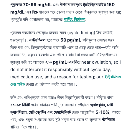
গ্লুকোজ 70-99 mg/dL
এবং
উপবাস অবস্থায় ট্রাইগ্লিসারাইড 150
mg/dL-এর নিচে
খাবারের পরে নেওয়া মানের থেকে ভিন্নভাবে ব্যাখ্যা করা হয়;
প্রস্তুতি যদি এলোমেলো হয়, আমাদের
ফাস্টিং নির্দেশনা
.
প্রজনন হরমোনের ক্ষেত্রেও চক্রের সময় (cycle timing) ঠিক ততটাই
গুরুত্বপূর্ণ।.
এস্ট্রাডিওল
হতে পারে
50 pg/mL
ফলিকুলার ফেজের শুরুর
দিকে কম এবং ডিম্বস্ফোটনের কাছাকাছি এসে তা বেড়ে যেতে পারে—তাই আমি
চক্রের দিন, ওষুধের ব্যবহার এবং পরীক্ষার কারণ না জেনে এটি দায়িত্বশীলভাবে
ব্যাখ্যা করি না; আমাদের
২০০ pg/mL-এর নিচে
near ovulation, so I
do not interpret it responsibly without cycle day,
medication use, and a reason for testing; our
ইস্ট্রাডিওল
রেঞ্জ গাইড
দেখায় যে ওঠানামা কতটা হতে পারে।.
ভঙ্গি এবং পানিশূন্যতা হলো আরও নীরব বিভ্রান্তিকারী কারণ। দাঁড়িয়ে থাকা
১০-১৫ মিনিট
অথবা সামান্য পানিশূন্য অবস্থায় পৌঁছালে
অ্যালবুমিন, মোট
ক্যালসিয়াম, মোট প্রোটিন এবং হেমাটোক্রিট
থেকে আনুমানিক
5-10%
, বাড়তে
পারে, এবং নমুনা সংগ্রহের সময় মুঠি শক্ত করে ধরলে তা ভুলভাবে
পটাশিয়াম
বাড়িয়ে দিতে পারে।.