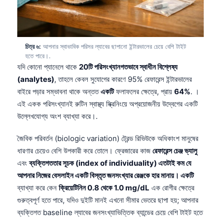
চিত্র ৬:
আপনার স্বাভাবিক পরিসর ল্যাবের ছাপানো ইন্টারভালের চেয়ে বেশি টাইট
হতে পারে।.
যদি কোনো প্যানেলে থাকে
20টি পরিসংখ্যানগতভাবে স্বাধীন বিশ্লেষ্য
(analytes)
, তাহলে কেবল সুযোগের কারণে 95% রেফারেন্স ইন্টারভালের
বাইরে পড়ার সম্ভাবনা থাকে অন্তত
একটি
ফলাফলের ক্ষেত্রে, প্রায়
64%
. ।
এই একক পরিসংখ্যানই রুটিন স্বাস্থ্য স্ক্রিনিংয়ে অপ্রয়োজনীয় উদ্বেগের একটি
উল্লেখযোগ্য অংশ ব্যাখ্যা করে।.
জৈবিক পরিবর্তন (biologic variation) ট্রেন্ড রিভিউকে অধিকাংশ মানুষের
ধারণার চেয়েও বেশি উপকারী করে তোলে। ফ্রেজারের কাজ
রেফারেন্স চেঞ্জ ভ্যালু
এবং
ব্যক্তিগততার সূচক (index of individuality) এতটাই কম যে
আপনার নিজের বেসলাইন একটি বিস্তৃত জনসংখ্যার রেঞ্জকে হার মানায়। একটি
ব্যাখ্যা করে কেন
ক্রিয়েটিনিন 0.8 থেকে 1.0 mg/dL
এক রোগীর ক্ষেত্রে
গুরুত্বপূর্ণ হতে পারে, যদিও দুইটি মানই এখনো সীমার ভেতরে ছাপা হয়; আপনার
ব্যক্তিগত baseline ল্যাবের জনসংখ্যাভিত্তিক ব্যান্ডের চেয়ে বেশি টাইট হতে