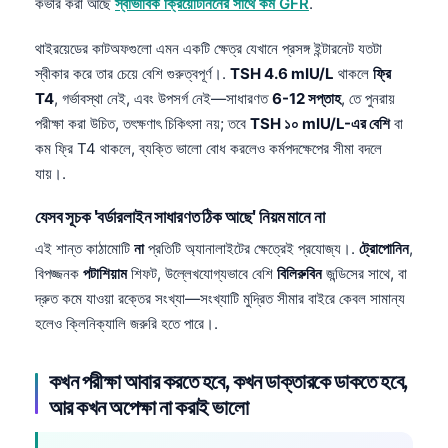
কভার করা আছে
স্বাভাবিক ক্রিয়েটিনিনের সাথে কম GFR
.
Frysk
থাইরয়েডের কাটঅফগুলো এমন একটি ক্ষেত্র যেখানে প্রসঙ্গ ইন্টারনেট যতটা
Esperanto
স্বীকার করে তার চেয়ে বেশি গুরুত্বপূর্ণ।.
TSH 4.6 mIU/L
থাকলে
ফ্রি
Беларуская мова
T4
, গর্ভাবস্থা নেই, এবং উপসর্গ নেই—সাধারণত
6-12 সপ্তাহ
, তে পুনরায়
Татар теле
পরীক্ষা করা উচিত, তৎক্ষণাৎ চিকিৎসা নয়; তবে
TSH ১০ mIU/L-এর বেশি
বা
কম ফ্রি T4 থাকলে, ব্যক্তি ভালো বোধ করলেও কর্মপদক্ষেপের সীমা বদলে
Кыргызча
যায়।.
ئۇيغۇرچە
যেসব সূচক 'বর্ডারলাইন সাধারণত ঠিক আছে' নিয়ম মানে না
Cebuano
এই শান্ত কাঠামোটি
না
প্রতিটি অ্যানালাইটের ক্ষেত্রেই প্রযোজ্য।.
ট্রোপোনিন
,
Basa Jawa
বিপজ্জনক
পটাশিয়াম
শিফট, উল্লেখযোগ্যভাবে বেশি
বিলিরুবিন
জন্ডিসের সাথে, বা
ພາສາລາວ
দ্রুত কমে যাওয়া রক্তের সংখ্যা—সংখ্যাটি মুদ্রিত সীমার বাইরে কেবল সামান্য
Монгол
হলেও ক্লিনিক্যালি জরুরি হতে পারে।.
Afrikaans
কখন পরীক্ষা আবার করতে হবে, কখন ডাক্তারকে ডাকতে হবে,
العربية المغربية
আর কখন অপেক্ষা না করাই ভালো
Occitan