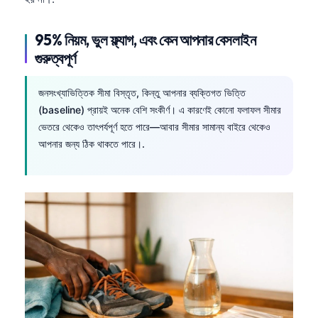
95% নিয়ম, ভুল ফ্ল্যাগ, এবং কেন আপনার বেসলাইন
গুরুত্বপূর্ণ
জনসংখ্যাভিত্তিক সীমা বিস্তৃত, কিন্তু আপনার ব্যক্তিগত ভিত্তি
(baseline) প্রায়ই অনেক বেশি সংকীর্ণ। এ কারণেই কোনো ফলাফল সীমার
ভেতরে থেকেও তাৎপর্যপূর্ণ হতে পারে—আবার সীমার সামান্য বাইরে থেকেও
আপনার জন্য ঠিক থাকতে পারে।.