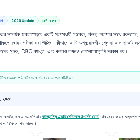
োঝা
2026 Update
রোগী-বান্ধব
্রের সাময়িক জ্বালাপোড়ার একটি স্বল্পস্থায়ী সংকেত, কিন্তু শ্লেষ্মার সাথে রক্তপাত,
িয়া থাকলে যথাযথ পরীক্ষা করা উচিত। কীভাবে আমি অপ্রয়োজনীয় শ্লেষ্মা আলাদা করি এ
প্রদাহের সূচক, CBC ব্যাখ্যা, এবং কখনও কখনও কোলোনোস্কপি দরকার হয়।.
িকিৎসাগতভাবে পর্যালোচিত:
৮ জুলাই, ২০২৬
✅ প্রমাণভিত্তিক
ই, ২০২৬
স ক্লেইন, এমডি
সহযোগিতায়
কান্তেস্তি এআই মেডিকেল উপদেষ্টা বোর্ড
, যার মধ্যে রয়েছে অধ্যাপক ড
ি-র চিকিৎসা পর্যালোচনা।.