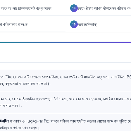
য়ার আগে আপনার চিকিৎসককে কী প্রশ্ন করবেন
রক্ত পরীক্ষার ব্যাখ্যা কীভাবে মল পরীক্ষার পা
া পর্যালোচনার মানদণ্ড
সচরাচর জিজ্ঞাস্য
ত নিরীহ হয় যখন এটি সংক্ষেপে কোষ্ঠকাঠিন্য, হালকা পেটের ভাইরাসজনিত অসুস্থতা, বা পরিচিত IB
বর, রক্তাল্পতা বা ওজন কমা থাকে না।.
রন ১–২ কোষ্ঠকাঠিন্যজনিত জ্বালাপোড়া নির্দেশ করে, আর ধরন ৬–৭ শ্লেষ্মাসহ ডায়রিয়া বোঝায়—যার
ষা লাগতে পারে।.
টেকটিন
সাধারণত ৫০ µg/g-এর নিচে থাকলে সক্রিয় প্রদাহজনিত অন্ত্রের রোগের পক্ষে কম যুক্তি
লিনিক্যাল পর্যালোচনার যোগ্য।.