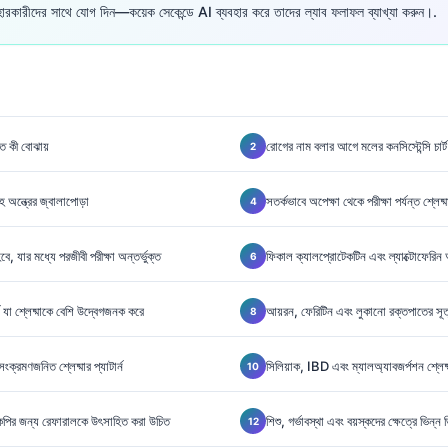
রকারীদের সাথে যোগ দিন—কয়েক সেকেন্ডে AI ব্যবহার করে তাদের ল্যাব ফলাফল ব্যাখ্যা করুন।.
ণত কী বোঝায়
রোগের নাম বলার আগে মলের কনসিস্টেন্সি চার্ট
হ অন্ত্রের জ্বালাপোড়া
সতর্কভাবে অপেক্ষা থেকে পরীক্ষা পর্যন্ত শ্লে
ে, যার মধ্যে পরজীবী পরীক্ষা অন্তর্ভুক্ত
ফিকাল ক্যালপ্রোটেকটিন এবং ল্যাক্টোফেরিন অন
া শ্লেষ্মাকে বেশি উদ্বেগজনক করে
আয়রন, ফেরিটিন এবং লুকানো রক্তপাতের সূত
ক্রমণজনিত শ্লেষ্মার প্যাটার্ন
সিলিয়াক, IBD এবং ম্যালঅ্যাবজর্পশন শ্লেষ
কপির জন্য রেফারালকে উৎসাহিত করা উচিত
শিশু, গর্ভাবস্থা এবং বয়স্কদের ক্ষেত্রে ভিন্ন