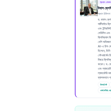
প্রধান লেখক
Frysk
টমাস ক্লে
Esperanto
প্রধান চিকিৎসা
ড. থমাস ক্ল
Беларуская мова
সার্টিফাইড ক্
এবং ইন্টারনিস্ট
Татар теле
মেডিসিন এবং 
ক্লিনিক্যাল 
Кыргызча
বেশি অভিজ্ঞ
ئۇيغۇرچە
AI-এ চিফ মে
হিসেবে, তিনি 
Cebuano
নেটওয়ার্কের 
বিষয়ে ক্লিনিক
Basa Jawa
করেন। ড. ক্লে
এবং ল্যাবরেট
ພາສາລາວ
ল্যাবরেটরি ডায
ব্যাপকভাবে 
Монгол
রিসার্চগেট
Afrikaans
একাডেমিয়া.এড
العربية المغربية
Occitan