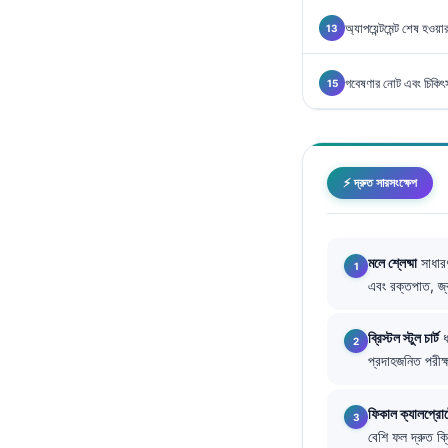
Català
অ্যাপয়েন্টমেন্ট শেষ হও
O‘zbekcha
Українська
গবেষণার নোট এবং চিকিৎস
አማርኛ
Kiswahili
ភាសាខ្មែរ
⚡ দ্রুত সারসংক্ষেপ
ဗမာစာ
ไทย
মলে শ্লেষ্মা
সাধারণ
Tagalog
এবং রক্তপাত, জ্
Tiếng Việt
ব্রিস্টল স্টুল চার্ট
ধ
Bahasa Melayu
প্রদাহজনিত পরীক্
മലയാളം
ಕನ್ನಡ
ফিকাল ক্যালপ্রো
বেশি ফল দ্রুত ক্
ગુજરાતી