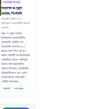
অবদানকারী বিশেষজ্ঞ
অধ্যাপক ডঃ হ্যান্স
ওয়েবার, পিএইচডি
ল্যাবরেটরি মেডিসিন এবং
ক্লিনিক্যাল বায়োকেমিস্ট্রি বিভাগের
অধ্যাপক
প্রফ. ড. হ্যান্স ওয়েবার
ক্লিনিক্যাল বায়োকেমিস্ট্রি,
ল্যাবরেটরি মেডিসিন এবং
বায়োমার্কার গবেষণায় ৩০+
বছরের দক্ষতা নিয়ে আসেন।
জার্মান সোসাইটি ফর ক্লিনিক্যাল
কেমিস্ট্রির সাবেক প্রেসিডেন্ট
হিসেবে তিনি ডায়াগনস্টিক
প্যানেল বিশ্লেষণ, বায়োমার্কার
স্ট্যান্ডার্ডাইজেশন এবং এআই-
সহায়তাপ্রাপ্ত ল্যাবরেটরি
মেডিসিনে বিশেষজ্ঞ।.
রিসার্চগেট
গুগল স্কলার