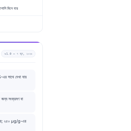
শাপাশি মিলে যায়
v1.0 —
৭ জুন, ২০২৬
S-এর সাথে দেখা যায়
 জন্য সংক্রমণ বা
 দেয়; ২৫০ µg/g-এর