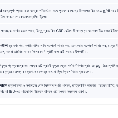
্ন
গুরুত্বপূর্ণ: শ্লেষ্মা এবং অন্ত্রের পরিবর্তনের সাথে পুরুষদের ক্ষেত্রে হিমোগ্লোবিন ১৩.০ g/dL-এর ন
িচে থাকলে তা কোলোনোস্কপির ট্রিগার।.
প্রদাহকে সমর্থন করতে পারে, কিন্তু স্বাভাবিক CRP রেক্টাম-সীমাবদ্ধ মৃদু আলসারেটিভ কোলাইটিস
পরীক্ষা
ভ্রমণের পর, অপরিশোধিত পানি সংস্পর্শে আসার পর, ডে-কেয়ার সংস্পর্শে আসার পর, রক্তে
লে, অথবা ডায়রিয়া ৭–১৪ দিনের বেশি স্থায়ী হলে এটি সবচেয়ে উপকারী।.
গযুক্ত প্রাপ্তবয়স্কদের ক্ষেত্রে এটি প্রায়ই যুক্তরাজ্যের পথনির্দেশিকায় প্রায় ১০ µg হিমোগ্লোবিন
তবে দৃশ্যমান মলদ্বার রক্তপাতের ক্ষেত্রে এখনো ক্লিনিক্যাল বিচার প্রয়োজন।.
ফারাল
রক্তপাতসহ ৬ সপ্তাহের বেশি মিউকাস স্থায়ী থাকলে, রাত্রিকালীন ডায়রিয়া, আয়রন ঘাটতি, ক্য
্যান্সার বা IBD-এর পারিবারিক ইতিহাস থাকলে এটি হওয়ার সম্ভাবনা বেশি।.