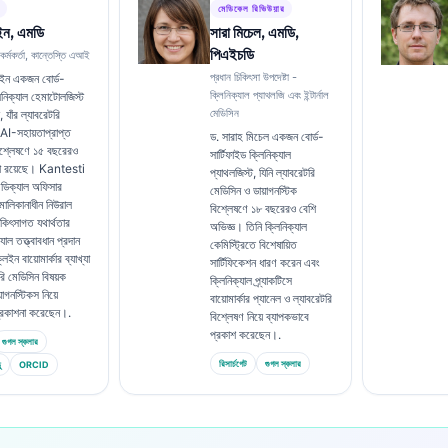
মেডিকেল রিভিউয়ার
ইন, এমডি
সারা মিচেল, এমডি,
পিএইচডি
 কর্মকর্তা, কান্তেস্তি এআই
প্রধান চিকিৎসা উপদেষ্টা -
েইন একজন বোর্ড-
ক্লিনিক্যাল প্যাথলজি এবং ইন্টার্নাল
লিনিক্যাল হেমাটোলজিস্ট
মেডিসিন
, যাঁর ল্যাবরেটরি
AI-সহায়তাপ্রাপ্ত
ড. সারাহ মিচেল একজন বোর্ড-
বিশ্লেষণে ১৫ বছরেরও
সার্টিফাইড ক্লিনিক্যাল
তা রয়েছে। Kantesti
প্যাথলজিস্ট, যিনি ল্যাবরেটরি
ডিক্যাল অফিসার
মেডিসিন ও ডায়াগনস্টিক
মালিকানাধীন নিউরাল
বিশ্লেষণে ১৮ বছরেরও বেশি
চিকিৎসাগত যথার্থতার
অভিজ্ঞ। তিনি ক্লিনিক্যাল
্যাল তত্ত্বাবধান প্রদান
কেমিস্ট্রিতে বিশেষায়িত
ইন বায়োমার্কার ব্যাখ্যা
সার্টিফিকেশন ধারণ করেন এবং
রি মেডিসিন বিষয়ক
ক্লিনিক্যাল প্র্যাকটিসে
়াগনস্টিকস নিয়ে
বায়োমার্কার প্যানেল ও ল্যাবরেটরি
প্রকাশনা করেছেন।.
বিশ্লেষণ নিয়ে ব্যাপকভাবে
প্রকাশ করেছেন।.
গুগল স্কলার
রিসার্চগেট
গুগল স্কলার
ু
ORCID