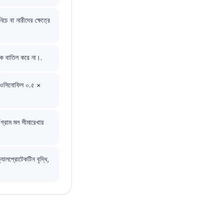
িচে বা নারীদের ক্ষেত্রে
কে বাতিল করে না।.
 ইওসিনোফিল ০.৫ ×
/গ্রাম মল সীমারেখায়
ালপ্রোটেকটিন বৃদ্ধি,