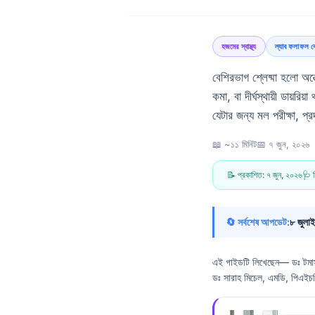
হজমের স্বাস্থ্য
ল্যাব ফলাফল ব
বেশিরভাগ শ্লেষ্মা হলো অন্ত
কমা, বা দীর্ঘস্থায়ী ডায়র
যেটার জন্য মল পরীক্ষা, 
📖 ~১১ মিনিট
📅
৭ জুন, ২০২৬
📝 প্রকাশিত:
৭ জুন, ২০২৬
🩺 চ
🔄 সর্বশেষ আপডেট:
৮ জুলা
এই গাইডটি লিখেছেন—
ডঃ টমা
ডঃ সারাহ মিচেল, এমডি, পিএইচড
Norsk bokmål
Ślōnskŏ gŏdka