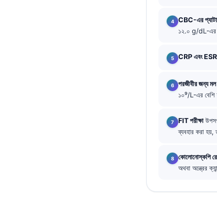
தமிழ்
CBC-এর প্যাটার
తెలుగు
১২.০ g/dL-এর ন
मराठी
CRP এবং ESR
اردو
Shqip
পরজীবীর জন্য মল 
Magyar
১০⁹/L-এর বেশি হ
Slovenščina
FIT পরীক্ষা
উপসর্
한국어
ব্যবহার করা হয়, 
Polski
কোলোনোস্কপি রে
Lietuvių kalba
অথবা অন্ত্রের ক
Русский
ქართული
Čeština