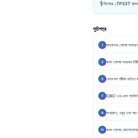
Gàidhlig
⚕️
বিশ্বের ১TP33T ব্যবহা
Euskara
Македонски јазик
সুচিপত্র
Latviešu valoda
Galego
পায়খানায় শ্লেষ্মা সাধার
অসমীয়া
සිංහල
কখন শ্লেষ্মা সম্ভবত নিরী
سنڌي
যেসব মল পরীক্ষা চাইতে হব
پښتو
CBC-এর এমন প্যাটার্ন য
Slovenčina
Hrvatski
সংক্রমণ, ওষুধ এবং পর-সং
Suomi
কখন শ্লেষ্মা কোলোনোস্
Қазақ тілі