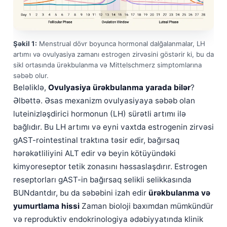
Şəkil 1:
Menstrual dövr boyunca hormonal dalğalanmalar, LH
artımı və ovulyasiya zamanı estrogen zirvəsini göstərir ki, bu da
sikl ortasında ürəkbulanma və Mittelschmerz simptomlarına
səbəb olur.
Beləliklə,
Ovulyasiya ürəkbulanma yarada bilər
?
Əlbəttə. Əsas mexanizm ovulyasiyaya səbəb olan
luteinizləşdirici hormonun (LH) sürətli artımı ilə
bağlıdır. Bu LH artımı və eyni vaxtda estrogenin zirvəsi
gAST-rointestinal traktına təsir edir, bağırsaq
hərəkətliliyini ALT edir və beyin kötüyündəki
kimyoreseptor tetik zonasını həssaslaşdırır. Estrogen
reseptorları gAST-in bağırsaq selikli selikkasında
BUNdantdır, bu da səbəbini izah edir
ürəkbulanma və
yumurtlama hissi
Zaman bioloji baxımdan mümkündür
və reproduktiv endokrinologiya ədəbiyyatında klinik