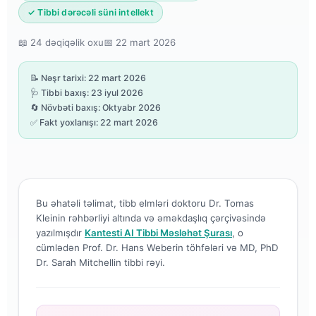
✓ Tibbi dərəcəli süni intellekt
📖 24 dəqiqəlik oxu
📅 22 mart 2026
📝 Nəşr tarixi: 22 mart 2026
🩺 Tibbi baxış: 23 iyul 2026
🔄 Növbəti baxış: Oktyabr 2026
✅ Fakt yoxlanışı: 22 mart 2026
Bu əhatəli təlimat, tibb elmləri doktoru Dr. Tomas
Kleinin rəhbərliyi altında və əməkdaşlıq çərçivəsində
yazılmışdır
Kantesti AI Tibbi Məsləhət Şurası
, o
cümlədən Prof. Dr. Hans Weberin töhfələri və MD, PhD
Dr. Sarah Mitchellin tibbi rəyi.