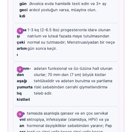
gün
Əvvəlcə evdə hamiləlik testi edin və 3+ ay
geci
ardıcıl yoxluğun varsa, müayinə olun.
kdi
Ayba
1-3 kq (2-6.5 lbs) progesteronla idarə olunan
şı
natrium və luteal fazada maye tutulmasından
çəki
normal su tutmasıdır; Menstruasiyadan bir neçə
artım
gün sonra keçir.
ı
30mm-
adətən funksional və öz-özünə həll olunan
dən
olurlar; 70 mm-dən (7 sm) böyük kistlər
aşağı
təhlükəlidir və adətən burulma və partlama
yumurta
riski səbəbindən cərrahi qiymətləndirmə
lıq
tələb edir.
kistləri
A
Qa
təmasda asanlıqla qanaxır və ən çox servikal
vrıl
ektropiya, infeksiyalar (xlamidiya, HPV) və ya
an
hormonal dəyişikliklər səbəbindən yaranır; Pap
ser
testi və cinsi yolla keçən cinsi yolla keçən