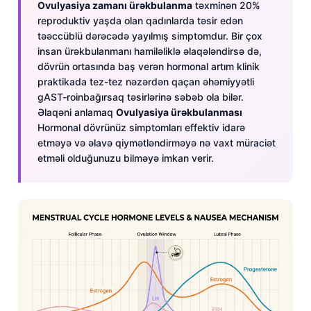
Ovulyasiya zamanı ürəkbulanma
təxminən 20%
reproduktiv yaşda olan qadınlarda təsir edən
təəccüblü dərəcədə yayılmış simptomdur. Bir çox
insan ürəkbulanmanı hamiləliklə əlaqələndirsə də,
dövrün ortasında baş verən hormonal artım klinik
praktikada tez-tez nəzərdən qaçan əhəmiyyətli
gAST-roinbağırsaq təsirlərinə səbəb ola bilər.
Əlaqəni anlamaq
Ovulyasiya ürəkbulanması
Hormonal dövrünüz simptomları effektiv idarə
etməyə və əlavə qiymətləndirməyə nə vaxt müraciət
etməli olduğunuzu bilməyə imkan verir.