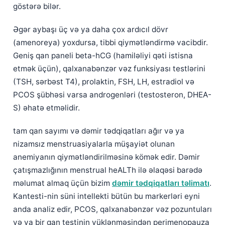
göstərə bilər.
Əgər aybaşı üç və ya daha çox ardıcıl dövr
(amenoreya) yoxdursa, tibbi qiymətləndirmə vacibdir.
Geniş qan paneli beta-hCG (hamiləliyi qəti istisna
etmək üçün), qalxanabənzər vəz funksiyası testlərini
(TSH, sərbəst T4), prolaktin, FSH, LH, estradiol və
PCOS şübhəsi varsa androgenləri (testosteron, DHEA-
S) əhatə etməlidir.
tam qan sayımı və dəmir tədqiqatları ağır və ya
nizamsız menstruasiyalarla müşayiət olunan
anemiyanın qiymətləndirilməsinə kömək edir. Dəmir
çatışmazlığının menstrual heALTh ilə əlaqəsi barədə
məlumat almaq üçün bizim
dəmir tədqiqatları təlimatı
.
Kantesti-nin süni intellekti bütün bu markerləri eyni
Norsk bokmål
anda analiz edir, PCOS, qalxanabənzər vəz pozuntuları
Ślōnskŏ gŏdka
və ya bir qan testinin yüklənməsindən perimenopauza