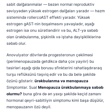
sabit dalğalanmalar — bəzən normal reproduktiv
səviyyədən yüksək estrogen dalğaları yaradır — həzm
sistemində rollercoAST effekti yaradır. Yüksək
estrogen gAST-nin boşalmasını yavaşladır, aşağı
estrogen isə onu sürətləndirir və bu, ALT-yə səbəb
olan ürəkbulanma, şişkinlik və iştaha dəyişikliklərinə
səbəb olur.
Anovulyator dövrlərdə progesteronun çəkilməsi
(perimenopauzada getdikcə daha çox yayılır) bu
təsirləri aşağı qida borusu sfinkterini rahatlaşdıraraq
turşu reflüksünü təşviq edir və bu da belə şəkildə
özünü göstərir.
ürəkbulanma və menopauza
Simptomlar. Sual
Menopauza ürəkbulanmaya səbəb
olurmu?
buna görə də ən yaxşı şəkildə keçid zamanı
hormonal qeyri-sabitliyin simptomu kimi başa düşülür,
menopauzanın özü deyil.