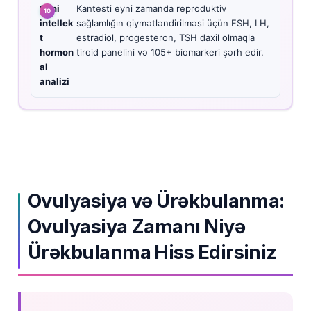
Süni
Kantesti eyni zamanda reproduktiv
intellek
sağlamlığın qiymətləndirilməsi üçün FSH, LH,
t
estradiol, progesteron, TSH daxil olmaqla
hormon
tiroid panelini və 105+ biomarkeri şərh edir.
al
analizi
Ovulyasiya və Ürəkbulanma:
Ovulyasiya Zamanı Niyə
Ürəkbulanma Hiss Edirsiniz