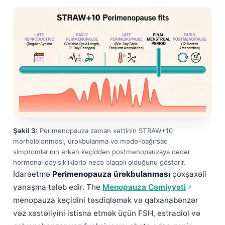
Şəkil 3:
Perimenopauza zaman xəttinin STRAW+10
mərhələlənməsi, ürəkbulanma və mədə-bağırsaq
simptomlarının erkən keçiddən postmenopauzaya qədər
hormonal dəyişikliklərlə necə əlaqəli olduğunu göstərir.
İdarəetmə
Perimenopauza ürəkbulanması
çoxşaxəli
yanaşma tələb edir. The
Menopauza Cəmiyyəti
menopauza keçidini təsdiqləmək və qalxanabənzər
vəz xəstəliyini istisna etmək üçün FSH, estradiol və