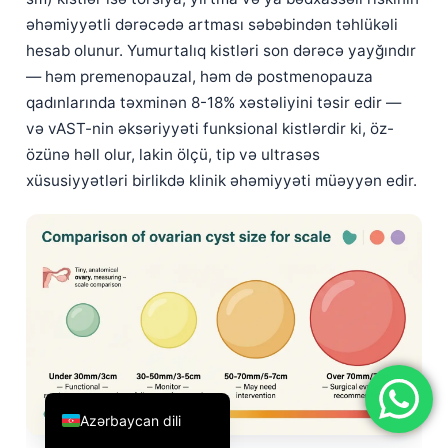
əhəmiyyətli dərəcədə artması səbəbindən təhlükəli
简体中文
hesab olunur. Yumurtalıq kistləri son dərəcə yayğındır
Română
— həm premenopauzal, həm də postmenopauza
Türkçe
qadınlarında təxminən 8-18% xəstəliyini təsir edir —
Ελληνικά
və vAST-nin əksəriyyəti funksional kistlərdir ki, öz-
özünə həll olur, lakin ölçü, tip və ultrasəs
Português
xüsusiyyətləri birlikdə klinik əhəmiyyəti müəyyən edir.
Español
Italiano
עִבְרִית
Français
العربية
Deutsch
English
Azərbaycan dili