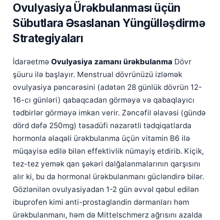
Ovulyasiya Ürəkbulanması üçün
Sübutlara Əsaslanan Yüngülləşdirmə
Strategiyaları
İdarəetmə
Ovulyasiya zamanı ürəkbulanma
Dövr
şüuru ilə başlayır. Menstrual dövrünüzü izləmək
ovulyasiya pəncərəsini (adətən 28 günlük dövrün 12-
16-cı günləri) qabaqcadan görməyə və qabaqlayıcı
tədbirlər görməyə imkan verir. Zəncəfil əlavəsi (gündə
dörd dəfə 250mg) təsadüfi nəzarətli tədqiqatlarda
hormonla əlaqəli ürəkbulanma üçün vitamin B6 ilə
müqayisə edilə bilən effektivlik nümayiş etdirib. Kiçik,
tez-tez yemək qan şəkəri dalğalanmalarının qarşısını
alır ki, bu da hormonal ürəkbulanmanı gücləndirə bilər.
Gözlənilən ovulyasiyadan 1-2 gün əvvəl qəbul edilən
ibuprofen kimi anti-prostaglandin dərmanları həm
ürəkbulanmanı, həm də Mittelschmerz ağrısını azalda