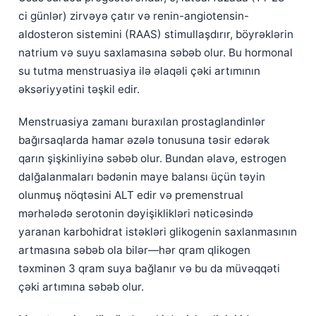
Català
ci günlər) zirvəyə çatır və renin-angiotensin-
aldosteron sistemini (RAAS) stimullaşdırır, böyrəklərin
O‘zbekcha
natrium və suyu saxlamasına səbəb olur. Bu hormonal
Українська
su tutma menstruasiya ilə əlaqəli çəki artımının
አማርኛ
əksəriyyətini təşkil edir.
Kiswahili
Menstruasiya zamanı buraxılan prostaglandinlər
ភាសាខ្មែរ
bağırsaqlarda hamar əzələ tonusuna təsir edərək
ဗမာစာ
qarın şişkinliyinə səbəb olur. Bundan əlavə, estrogen
ไทย
dalğalanmaları bədənin maye balansı üçün təyin
olunmuş nöqtəsini ALT edir və premenstrual
Tagalog
mərhələdə serotonin dəyişiklikləri nəticəsində
Tiếng Việt
yaranan karbohidrat istəkləri glikogenin saxlanmasının
Bahasa Melayu
artmasına səbəb ola bilər—hər qram qlikogen
മലയാളം
təxminən 3 qram suya bağlanır və bu da müvəqqəti
çəki artımına səbəb olur.
ಕನ್ನಡ
ગુજરાતી