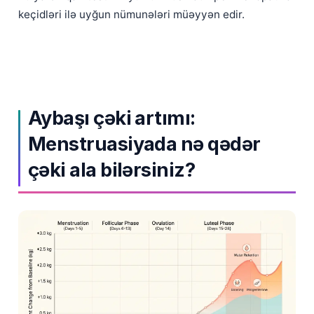
keçidləri ilə uyğun nümunələri müəyyən edir.
Frysk
Esperanto
Беларуская мова
Татар теле
Кыргызча
Aybaşı çəki artımı:
ئۇيغۇرچە
Menstruasiyada nə qədər
Cebuano
çəki ala bilərsiniz?
Basa Jawa
ພາສາລາວ
Монгол
Afrikaans
العربية المغربية
Occitan