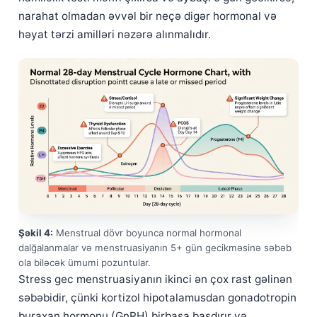
narahat olmadan əvvəl bir neçə digər hormonal və
həyat tərzi amilləri nəzərə alınmalıdır.
Şəkil 4:
Menstrual dövr boyunca normal hormonal
dalğalanmalar və menstruasiyanın 5+ gün gecikməsinə səbəb
ola biləcək ümumi pozuntular.
Stress gec menstruasiyanın ikinci ən çox rast gəlinən
səbəbidir, çünki kortizol hipotalamusdan gonadotropin
buraxan hormonu (GnRH) birbaşa basdırır və