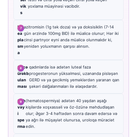
vik
yoxlama müayinəsi vacibdir.
s
Ur
azitromisin (1g tək doza) və ya doksisiklin (7-14
ea
gün ərzində 100mg BID) ilə müalicə olunur; Hər iki
pla
cinsi partnyor eyni anda müalicə olunmalıdır ki,
sm
yenidən yoluxmanın qarşısı alınsın.
a
Gecə
qadınlarda isə adətən luteal faza
ürəkb
progesteronun yüksəlməsi, uzananda pisləşən
ulan
GERD və ya gecikmiş yeməklərdən yaranan qan
ması
şəkəri dalğalanmaları ilə əlaqədardır.
Qəh
(hematospermiya) adətən 40 yaşdan aşağı
vəy
kişilərdə xoşxassəli və öz-özünə məhdudlaşan
i
olur; Əgər 3-4 həftədən sonra davam edərsə və
spe
ya ağrı ilə müşayiət olunursa, uroloqa müraciət
rma
edin.