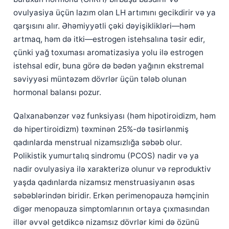
ovulyasiya üçün lazım olan LH artımını gecikdirir və ya
qarşısını alır. Əhəmiyyətli çəki dəyişiklikləri—həm
artmaq, həm də itki—estrogen istehsalına təsir edir,
çünki yağ toxuması aromatizasiya yolu ilə estrogen
istehsal edir, buna görə də bədən yağının ekstremal
səviyyəsi müntəzəm dövrlər üçün tələb olunan
hormonal balansı pozur.
Qalxanabənzər vəz funksiyası (həm hipotiroidizm, həm
də hipertiroidizm) təxminən 25%-də təsirlənmiş
qadınlarda menstrual nizamsızlığa səbəb olur.
Polikistik yumurtalıq sindromu (PCOS) nadir və ya
nadir ovulyasiya ilə xarakterizə olunur və reproduktiv
yaşda qadınlarda nizamsız menstruasiyanın əsas
səbəblərindən biridir. Erkən perimenopauza həmçinin
digər menopauza simptomlarının ortaya çıxmasından
illər əvvəl getdikcə nizamsız dövrlər kimi də özünü