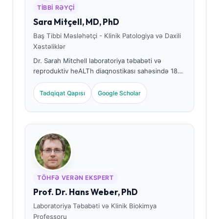
TIBBI RƏYÇI
Sara Mitçell, MD, PhD
Baş Tibbi Məsləhətçi - Klinik Patologiya və Daxili
Xəstəliklər
Dr. Sarah Mitchell laboratoriya təbabəti və
reproduktiv heALTh diaqnostikası sahəsində 18
ildən çox təcrübəyə malik sertifikatlı klinik
patoloqdur. O, klinik kimya üzrə xüsusi ALT
Tədqiqat Qapısı
Google Scholar
sertifikatlarına malikdir və klinik praktikada
hormonal biomarker panelləri və ginekoloji
laboratoriya analizləri mövzusunda geniş nəşrlər
edib.
TÖHFƏ VERƏN EKSPERT
Prof. Dr. Hans Weber, PhD
Laboratoriya Təbabəti və Klinik Biokimya
Professoru