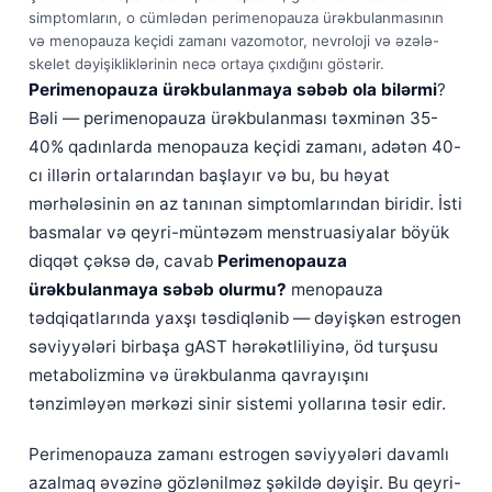
simptomların, o cümlədən perimenopauza ürəkbulanmasının
və menopauza keçidi zamanı vazomotor, nevroloji və əzələ-
skelet dəyişikliklərinin necə ortaya çıxdığını göstərir.
Perimenopauza ürəkbulanmaya səbəb ola bilərmi
?
Bəli — perimenopauza ürəkbulanması təxminən 35-
40% qadınlarda menopauza keçidi zamanı, adətən 40-
cı illərin ortalarından başlayır və bu, bu həyat
mərhələsinin ən az tanınan simptomlarından biridir. İsti
basmalar və qeyri-müntəzəm menstruasiyalar böyük
diqqət çəksə də, cavab
Perimenopauza
ürəkbulanmaya səbəb olurmu?
menopauza
tədqiqatlarında yaxşı təsdiqlənib — dəyişkən estrogen
səviyyələri birbaşa gAST hərəkətliliyinə, öd turşusu
metabolizminə və ürəkbulanma qavrayışını
tənzimləyən mərkəzi sinir sistemi yollarına təsir edir.
Perimenopauza zamanı estrogen səviyyələri davamlı
azalmaq əvəzinə gözlənilməz şəkildə dəyişir. Bu qeyri-