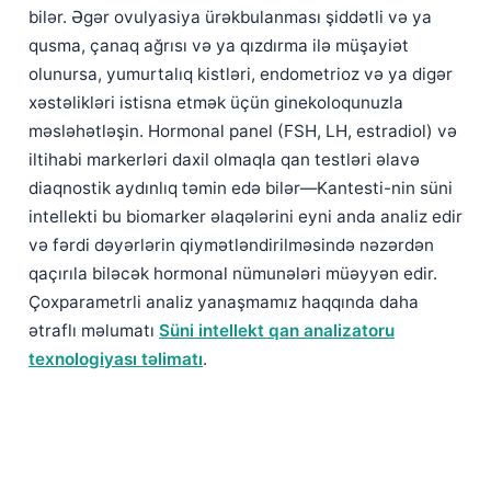
bilər. Əgər ovulyasiya ürəkbulanması şiddətli və ya
qusma, çanaq ağrısı və ya qızdırma ilə müşayiət
olunursa, yumurtalıq kistləri, endometrioz və ya digər
xəstəlikləri istisna etmək üçün ginekoloqunuzla
məsləhətləşin. Hormonal panel (FSH, LH, estradiol) və
iltihabi markerləri daxil olmaqla qan testləri əlavə
diaqnostik aydınlıq təmin edə bilər—Kantesti-nin süni
intellekti bu biomarker əlaqələrini eyni anda analiz edir
və fərdi dəyərlərin qiymətləndirilməsində nəzərdən
qaçırıla biləcək hormonal nümunələri müəyyən edir.
Çoxparametrli analiz yanaşmamız haqqında daha
ətraflı məlumatı
Süni intellekt qan analizatoru
texnologiyası təlimatı
.