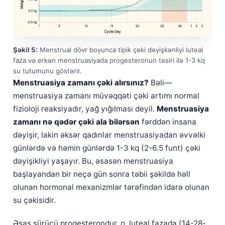
Gàidhlig
Euskara
Македонски јазик
Şəkil 5:
Menstrual dövr boyunca tipik çəki dəyişkənliyi luteal
Latviešu valoda
faza və erkən menstruasiyada progesteronun təsiri ilə 1-3 kq
Galego
su tutumunu göstərir.
Menstruasiya zamanı çəki alırsınız?
Bəli—
অসমীয়া
menstruasiya zamanı müvəqqəti çəki artımı normal
සිංහල
fizioloji reaksiyadır, yağ yığılması deyil.
Menstruasiya
سنڌي
zamanı nə qədər çəki ala bilərsən
fərddən insana
پښتو
dəyişir, lakin əksər qadınlar menstruasiyadan əvvəlki
günlərdə və həmin günlərdə 1-3 kq (2-6.5 funt) çəki
dəyişikliyi yaşayır. Bu, əsasən menstruasiya
Slovenčina
başlayandan bir neçə gün sonra təbii şəkildə həll
Hrvatski
olunan hormonal mexanizmlər tərəfindən idarə olunan
Suomi
su çəkisidir.
Қазақ тілі
Əsas sürücü progesterondur, o, luteal fazada (14-28-