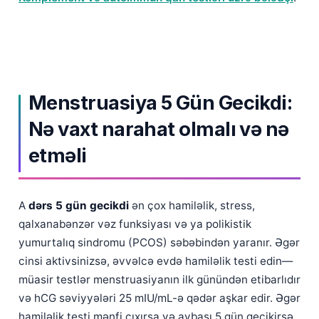
Menstruasiya 5 Gün Gecikdi:
Nə vaxt narahat olmalı və nə
etməli
A
dərs 5 gün gecikdi
ən çox hamiləlik, stress,
qalxanabənzər vəz funksiyası və ya polikistik
yumurtalıq sindromu (PCOS) səbəbindən yaranır. Əgər
cinsi aktivsinizsə, əvvəlcə evdə hamiləlik testi edin—
müasir testlər menstruasiyanın ilk günündən etibarlıdır
və hCG səviyyələri 25 mIU/mL-ə qədər aşkar edir. Əgər
hamiləlik testi mənfi çıxırsa və aybaşı 5 gün gecikirsə,