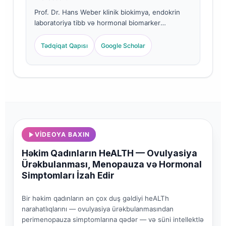
Prof. Dr. Hans Weber klinik biokimya, endokrin
laboratoriya tibb və hormonal biomarker
tədqiqatları sahəsində 30+ illik təcrübəyə
malikdir. Almaniya Klinik Kimya Cəmiyyətinin
Tədqiqat Qapısı
Google Scholar
keçmiş prezidenti olan o, reproduktiv endokrin
panellər, qalxanabənzər vəz funksiyasının analizi
və qadınların HeALTh biomarker
standartlaşdırılması üzrə ixtisaslaşıb.
VIDEOYA BAXIN
Həkim Qadınların HeALTH — Ovulyasiya
Ürəkbulanması, Menopauza və Hormonal
Simptomları İzah Edir
Bir həkim qadınların ən çox duş gəldiyi heALTh
narahatlıqlarını — ovulyasiya ürəkbulanmasından
perimenopauza simptomlarına qədər — və süni intellektlə