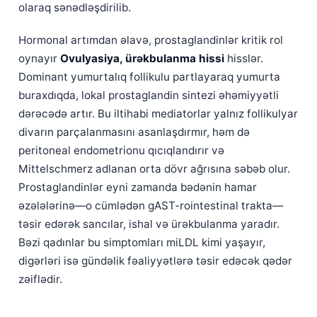
olaraq sənədləşdirilib.
Hormonal artımdan əlavə, prostaglandinlər kritik rol
oynayır
Ovulyasiya, ürəkbulanma hissi
hisslər.
Dominant yumurtalıq follikulu partlayaraq yumurta
buraxdıqda, lokal prostaglandin sintezi əhəmiyyətli
dərəcədə artır. Bu iltihabi mediatorlar yalnız follikulyar
divarın parçalanmasını asanlaşdırmır, həm də
peritoneal endometrionu qıcıqlandırır və
Mittelschmerz adlanan orta dövr ağrısına səbəb olur.
Prostaglandinlər eyni zamanda bədənin hamar
əzələlərinə—o cümlədən gAST-rointestinal trakta—
təsir edərək sancılar, ishal və ürəkbulanma yaradır.
Bəzi qadınlar bu simptomları miLDL kimi yaşayır,
digərləri isə gündəlik fəaliyyətlərə təsir edəcək qədər
zəiflədir.