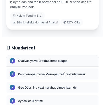
işləyən qan analizinin hormonal heALTh-ni necə deşifrə
etdiyini izah edir.
🩺 Həkim Təqdim Etdi
📊 Süni intellekt Hormonal Analizi
🌍 127+ Ölkə
📑 Mündəricat
Ovulyasiya və ürəkbulanma əlaqəsi
Perimenopauza və Menopauza Ürəkbulanması
Gec Dövr: Nə vaxt narahat olmaq lazımdır
Aybaşı çəki artımı