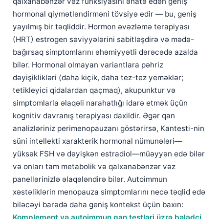
qalxanabənzər vəz funksiyasını əhatə edən geniş
hormonal qiymətləndirməni tövsiyə edir — bu, geniş
yayılmış bir təqliddir. Hormon əvəzləmə terapiyası
(HRT) estrogen səviyyələrini sabitləşdirə və mədə-
bağırsaq simptomlarını əhəmiyyətli dərəcədə azalda
bilər. Hormonal olmayan variantlara pəhriz
dəyişiklikləri (daha kiçik, daha tez-tez yeməklər;
tetikleyici qidalardan qaçmaq), akupunktur və
simptomlarla əlaqəli narahatlığı idarə etmək üçün
kognitiv davranış terapiyası daxildir. Əgər qan
analizləriniz perimenopauzanı göstərirsə, Kantesti-nin
süni intellekti xarakterik hormonal nümunələri—
yüksək FSH və dəyişkən estradiol—müəyyən edə bilər
və onları tam metabolik və qalxanabənzər vəz
panellərinizlə əlaqələndirə bilər. Autoimmun
xəstəliklərin menopauza simptomlarını necə təqlid edə
biləcəyi barədə daha geniş kontekst üçün baxın:
Komplement və autoimmun qan testləri üzrə bələdçi
.