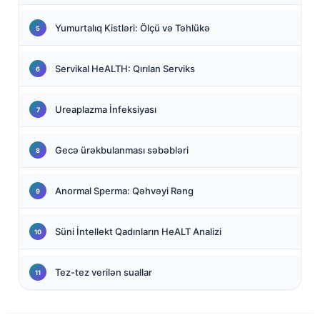
Yumurtalıq Kistləri: Ölçü və Təhlükə
Servikal HeALTH: Qırılan Serviks
Ureaplazma İnfeksiyası
Gecə ürəkbulanması səbəbləri
Anormal Sperma: Qəhvəyi Rəng
Süni İntellekt Qadınların HeALT Analizi
Tez-tez verilən suallar