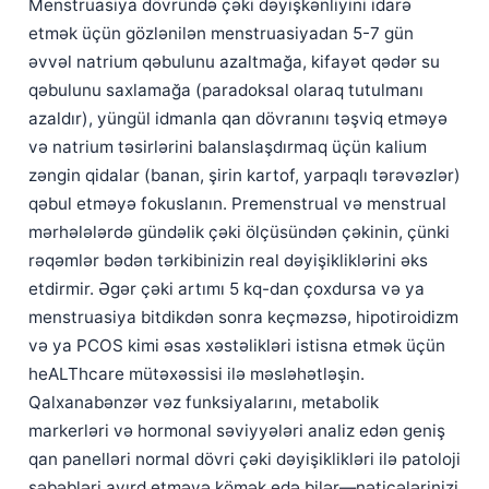
Menstruasiya dövründə çəki dəyişkənliyini idarə
தமிழ்
etmək üçün gözlənilən menstruasiyadan 5-7 gün
əvvəl natrium qəbulunu azaltmağa, kifayət qədər su
తెలుగు
qəbulunu saxlamağa (paradoksal olaraq tutulmanı
मराठी
azaldır), yüngül idmanla qan dövranını təşviq etməyə
اردو
və natrium təsirlərini balanslaşdırmaq üçün kalium
zəngin qidalar (banan, şirin kartof, yarpaqlı tərəvəzlər)
বাংলা
qəbul etməyə fokuslanın. Premenstrual və menstrual
Shqip
mərhələlərdə gündəlik çəki ölçüsündən çəkinin, çünki
Magyar
rəqəmlər bədən tərkibinizin real dəyişikliklərini əks
Slovenščina
etdirmir. Əgər çəki artımı 5 kq-dan çoxdursa və ya
menstruasiya bitdikdən sonra keçməzsə, hipotiroidizm
한국어
və ya PCOS kimi əsas xəstəlikləri istisna etmək üçün
Polski
heALThcare mütəxəssisi ilə məsləhətləşin.
Lietuvių kalba
Qalxanabənzər vəz funksiyalarını, metabolik
Русский
markerləri və hormonal səviyyələri analiz edən geniş
qan panelləri normal dövri çəki dəyişiklikləri ilə patoloji
ქართული
səbəbləri ayırd etməyə kömək edə bilər—nəticələrinizi