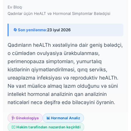
Ev
›
Bloq
›
Qadınlar üçün HeALT və Hormonal Simptomlar Bələdçisi
🔄 Son yenilənmə:
23 iyul 2026
Qadınların heALTh xəstəliyinə dair geniş bələdçi,
o cümlədən ovulyasiya ürəkbulanması,
perimenopauza simptomları, yumurtalıq
kistlərinin qiymətləndirilməsi, qırıq serviks,
ureaplazma infeksiyası və reproduktiv heALTh.
Nə vaxt müalicə almaq lazım olduğunu və süni
intellekt hormonal analizinin qan analizinin
nəticələri necə deşifrə edə biləcəyini öyrənin.
🩺 Ginekologiya
📊 Hormonal Analiz
👨‍⚕️ Həkim tərəfindən nəzərdən keçirildi