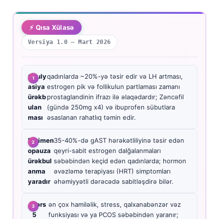
⚡ Qısa Xülasə
Versiya 1.0 — Mart 2026
Ovuly
qadınlarda ~20%-yə təsir edir və LH artması,
asiya
estrogen pik və follikulun partlaması zamanı
ürəkb
prostaglandinin ifrazı ilə əlaqədardır; Zəncəfil
ulan
(gündə 250mg x4) və ibuprofen sübutlara
ması
əsaslanan rahatlıq təmin edir.
Perimen
35-40%-də gAST hərəkətliliyinə təsir edən
opauza
qeyri-sabit estrogen dalğalanmaları
ürəkbul
səbəbindən keçid edən qadınlarda; hormon
anma
əvəzləmə terapiyası (HRT) simptomları
yaradır
əhəmiyyətli dərəcədə sabitləşdirə bilər.
A
dərs
ən çox hamiləlik, stress, qalxanabənzər vəz
5
funksiyası və ya PCOS səbəbindən yaranır;