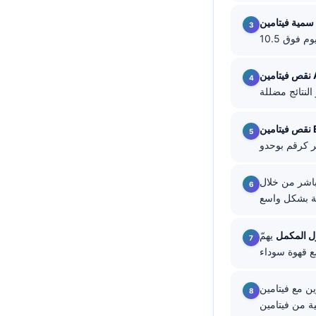
తెలుగు
ن D
मराठी
اردو
تامين A
বাংলা
Shqip
تامين E
Magyar
Slovenščina
أن تحاليل فيتامين K فالسيروم
한국어
Polski
Lietuvių kalba
ول المكمل
يهمّ: A و D و E و K كيتامّ امتصاصهم عادةً أحسن مع وجبة فيها الدهون، ماشي على معدة
Русский
ქართული
ميع الفيتامينات الأربعة الذائبة فالدهن،
Čeština