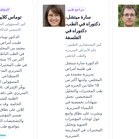
مراجع طبي
المؤلف
سارة ميتشل،
توماس كلاي
دكتوراه في الطب،
كبير المسؤولين الط
كانتيستي للذكا
دكتوراه في
الفلسفة
الدكتور توما
طبيب أمراض 
كبير المستشارين الطبيين -
معتمد من المج
علم الأمراض السريرية
في الطب الباطن
والطب الباطني
أكثر من 
الدكتورة سارة ميتشل
في طب المختبرات
هي طبيبة أمراض
السريري المدعو
سريرية معتمدة من
الاصطناعي. ب
المجلس، ولديها أكثر من
المسؤولين ا
18 عامًا من الخبرة في
sti AI
طب المختبرات والتحليل
السريري على دقة 
التشخيصي. تحمل
الطبية للشب
شهادات تخصصية في
الخاصة. وقد ن
الكيمياء السريرية،
كلاين على نطاق
ونشرت على نطاق واسع
تفسير المؤشرا
حول لوحات المؤشرات
والتشخيصات ال
الحيوية وتحليل
مواضيع طب المختبرات.
المختبرات في الممارسة
السريرية.
Gate