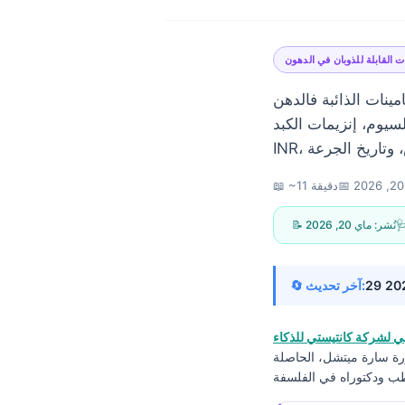
ات القابلة للذوبان في الدهون
ئبة فالدهن A و D و E و K تقدر تنقص مع سوء الامتصاص، ولا تزيد بزاف بعد شهور من
سيوم، إنزيمات الكبد،
📅
📖 ~11 دقيقة
📝 نُشر:
ماي 20, 2026
🔄 آخر تحديث:
 لشركة كانتيستي للذكاء
ورة سارة ميتشل، الحاصلة
Norsk bokmål
Ślōnskŏ gŏdka