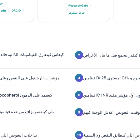
جو
ResearchGate
.edu
ORCID
جوجل سكولار
كيفاش كيتفارق الفيتامينات الذائبة فالد
 كتقدر تتجمع قبل ما تبان الأعراض
فيتامين A: مؤشرات الريتينول على النقص وع
 غالباً كيكون أول مؤشر مفيد
فيتامين E: alpha-tocopherol كيعتمد على الدهون
ملي كينقصو بزاف من عدة فيتامينا
وقيت التعويض: علاش الوجبة كتهم
اض اللي كتطابق النقص ولا السمية
تداخلات التعويض اللي ك