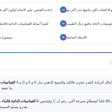
إعادة الفحص: ملي الاتجاه كيكون أكثر ف
لتعويضات: لائحة تدقيق ديال الطبيب
كيفاش Kantesti كيقرا أنماط الفيتامينات الذائبة فالد
الأسئلة الشائعة
منشورات ب
A و D و E و K كيتذوبو فالدهن، لذلك الزيادة كتقدر تتخزن فالكبد والنسيج الدهني بدل
الفيتامينات 
ما تتفقد بسرعة فالبول.
الفيتامينات الذائبة فالماء
بحال في
يقدرو يسببّو السمية فجرعات كبار.