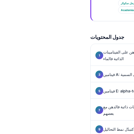
Euskara
جل سكولار
Македонски јазик
Academia
Latviešu valoda
Galego
جدول المحتويات
অসমীয়া
සිංහල
هن على الفيتامينات
الذائبة فالماء
سنڌي
پښتو
لى السمية
Slovenčina
Hrvatski
ت ذائبة فالدهن مع
Suomi
بعضهم
Қазақ тілі
Català
تبدّل نمط التحاليل