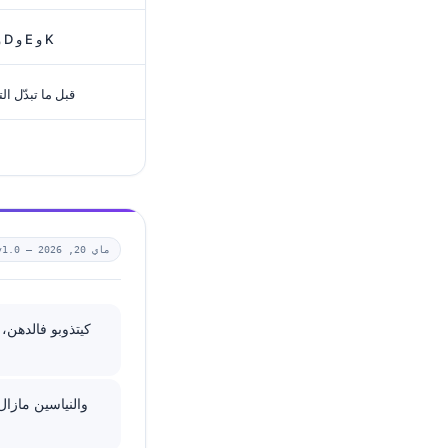
الفئات اللي خاصها حذر أكثر مع A و D و E و K
قبل ما تبدّل ا
ماي 20, 2026
v1.0 —