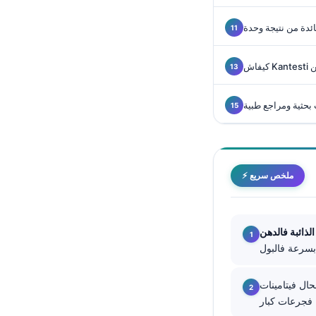
O‘zbekcha
ائدة من نتيجة وحدة
Українська
አማርኛ
هن
Kiswahili
ភាសាខ្មែរ
حثية ومراجع طبية
ဗမာစာ
ไทย
Tagalog
⚡ ملخص سريع
Tiếng Việt
Bahasa Melayu
الذائبة فالدهن
മലയാളം
ಕನ್ನಡ
تامينات B وفيتامين C غالباً كيتصفّاو بسرعة أكبر، رغم أن B6 والنياسين مازال
ગુજરાતી
தமிழ்