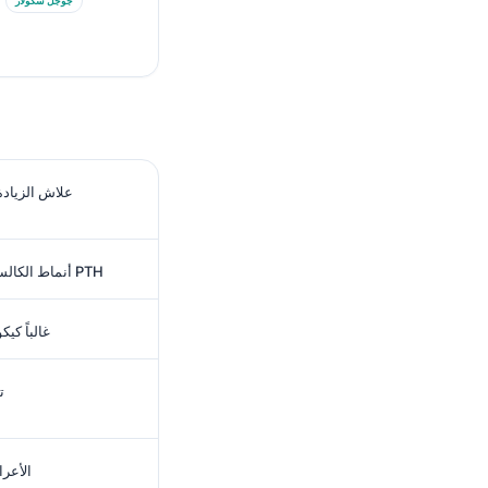
جوجل سكولار
علاش الزيادة
فيتامين D: مستوى 25-OH، أنماط الكالسيوم و PTH
فيتامين K: INR
ت
الأعر