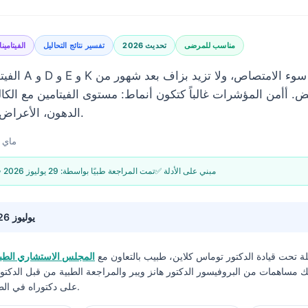
مناسب للمرضى
تحديث 2026
تفسير نتائج التحاليل
الفيتامين
الفيتامينات الذا
ض. أأمن المؤشرات غالباً كتكون أنماط: مستوى الفيتامين مع الكال
INR، الدهون، الأعراض، وتاريخ الجرعة.
ماي 20, 2026
✅ مبني على الأدلة
🩺 تمت المراجعة طبيًا بواسطة:
29 يوليوز 2026
29 يوليوز 2026
يلة تحت قيادة
الدكتور توماس كلاين، طبيب
بالتعاون مع
المجلس الاستشاري الطبي
لك مساهمات من البروفيسور الدكتور هانز ويبر والمراجعة الطبية من قبل الدكت
على دكتوراه في الطب ودكتوراه في الفلسفة.