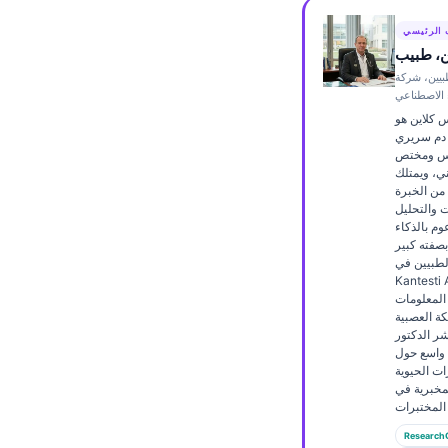
Frysk
 الرئيسي
Esperanto
ن، طبيب
بيين، شركة
Беларуская мова
ء الاصطناعي
Татар теле
س كلاين هو
دم سريري
Кыргызча
لس ومختص
ي، ويمتلك
ئۇيغۇرچە
15 سنة من الخبرة
 والتحليل
Cebuano
م بالذكاء
صفته كبير
Basa Jawa
لطبيين في
Kante، يوفّر الإشراف
ພາສາລາວ
المعلومات
Монгол
كة العصبية
شر الدكتور
Afrikaans
 واسع حول
ت الحيوية
Occitan
مخبرية في
Gàidhlig
Research