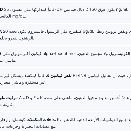
غالباً كيتداركها ملي مستوى 25-OH ديال فيتامين D يكون فوق 150 ng/mL، خصوصاً إلا كان
سمية فيتامي
الكالسيوم فوق 10.5 mg/dL.
كيتقترح ملي الريتينول فالسيروم يكون تحت 20 µg/dL، ولكن العدوى ونقص بروتين ربط
نقص في
الريتينول يقدرو يخلو النتائج مضللة.
كيكون أكثر موثوق ملي alpha-tocopherol كيتفسّر مقارنة مع الكوليسترول ولا مجموع الدهون،
نقص في
ماشي غير كرقم بوحدو.
نقص فيتامين ك
غالباً كيتكشف بشكل غير مباشر من خلال PT/INR مطوّل، حيث 
غير مستقرة وماشي معيارية بشكل واسع.
توقيت تنا
فارغة مع قهوة سوداء.
تداخلات المكملات
كيشمل: وارفارين مع فيتامين K، أورليستات مع ج
وجرعات عالية من فيتامين E مع مضادات التخثر.